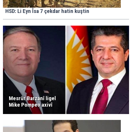
HSD: Li Eyn Îsa 7 çekdar hatin kuştin
Mesrûr Barzanî ligel
Mike Pompeo axivî