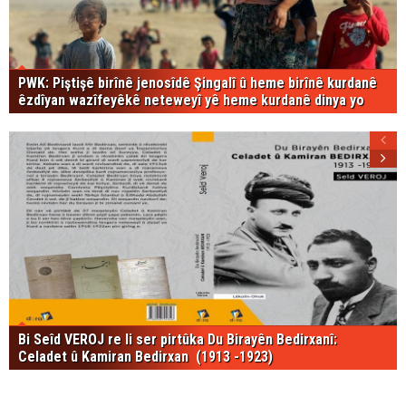
PWK: Piştişê birînê jenosîdê Şingalî û heme birînê kurdanê
êzdîyan wazîfeyêkê neteweyî yê heme kurdanê dinya yo
Bi Seîd VEROJ re li ser pirtûka Du Birayên Bedirxanî:
Celadet û Kamiran Bedirxan (1913 -1923)