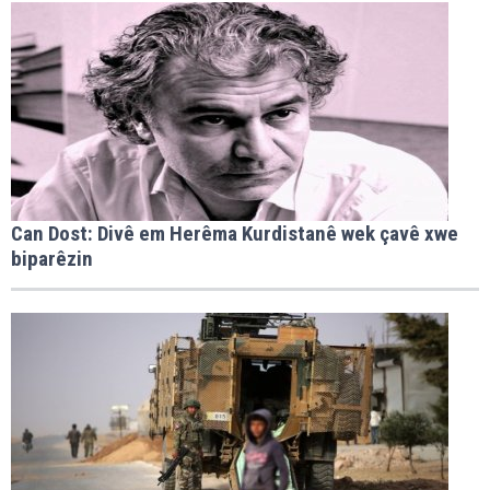
Can Dost: Divê em Herêma Kurdistanê wek çavê xwe
biparêzin