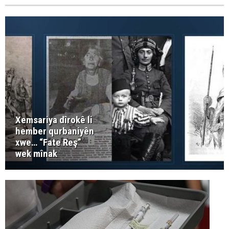
Xemsariya dîrokê li
hember qurbaniyên
xwe… “Fate Reş”
wek mînak