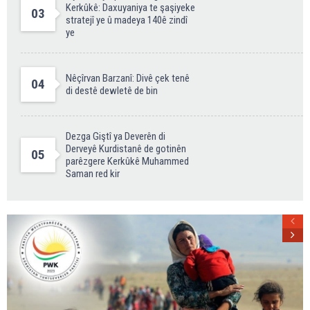
Kerkûkê: Daxuyaniya te şaşiyeke
03
stratejî ye û madeya 140ê zindî
ye
Nêçîrvan Barzanî: Divê çek tenê
04
di destê dewletê de bin
Dezga Giştî ya Deverên di
Derveyê Kurdistanê de gotinên
05
parêzgere Kerkûkê Muhammed
Saman red kir