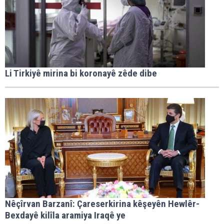
Li Tirkiyê mirina bi koronayê zêde dibe
Nêçîrvan Barzanî: Çareserkirina kêşeyên Hewlêr-
Bexdayê kilîla aramiya Iraqê ye