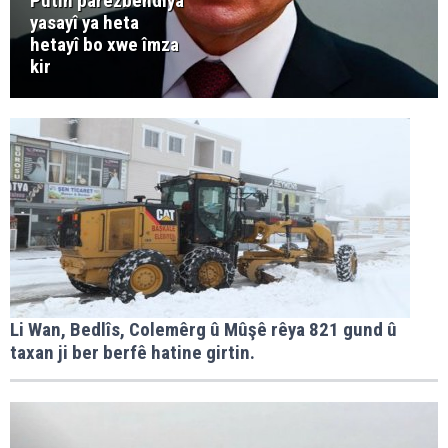
Putin parêzbendiya
yasayî ya heta
hetayî bo xwe îmza
kir
Li Wan, Bedlîs, Colemêrg û Mûşê rêya 821 gund û
taxan ji ber berfê hatine girtin.