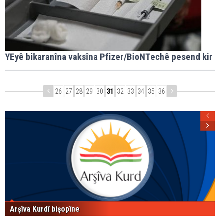
YEyê bikaranîna vaksîna Pfizer/BioNTechê pesend kir
26
27
28
29
30
31
32
33
34
35
36
Arşîva Kurdî bişopîne