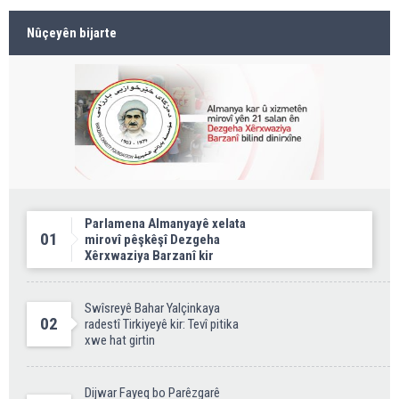
Nûçeyên bijarte
Parlamena Almanyayê xelata
01
mirovî pêşkêşî Dezgeha
Xêrxwaziya Barzanî kir
Swîsreyê Bahar Yalçinkaya
02
radestî Tirkiyeyê kir: Tevî pitika
xwe hat girtin
Dijwar Fayeq bo Parêzgarê