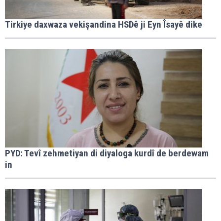
Tirkiye daxwaza vekişandina HSDê ji Eyn Îsayê dike
PYD: Tevî zehmetiyan di diyaloga kurdî de berdewam
in