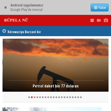
Android uygulamamız
Yükle
Google Play'de mevcut
ha
Dezga Giştî ya Deverên di Derveyê Kurdistanê de
Nêçîrvan Ba
gotinên parêzgere Kerkûkê Muhammed Saman red kir
Petrol daket bin 77 dolaran