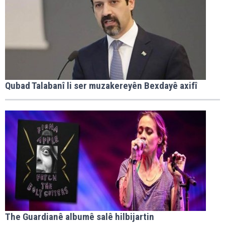
Qubad Talabanî li ser muzakereyên Bexdayê axifî
The Guardianê albumê salê hilbijartin