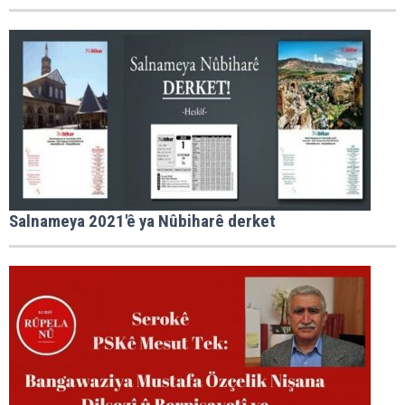
Salnameya 2021'ê ya Nûbiharê derket