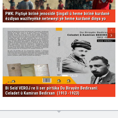
PWK: Piştişê birînê jenosîdê Şingalî û heme birînê kurdanê
êzdîyan wazîfeyêkê neteweyî yê heme kurdanê dinya yo
Bi Seîd VEROJ re li ser pirtûka Du Birayên Bedirxanî:
Celadet û Kamiran Bedirxan (1913 -1923)