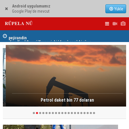
Android uygulamamız
Yükle
Google Play'de mevcut
hat
Jina Kurd Şemsî Xusrevi, bi îdamê re rû bi rû ye
PDK: Gotin
hewldana f
Petrol daket bin 77 dolaran