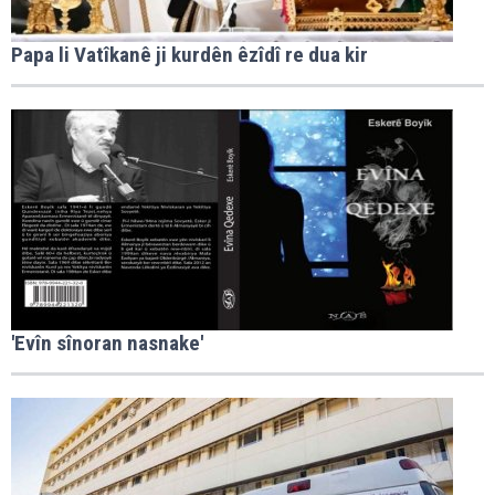
Papa li Vatîkanê ji kurdên êzîdî re dua kir
'Evîn sînoran nasnake'