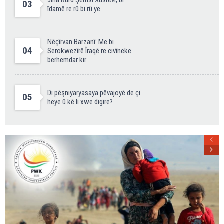
Jina Kurd Şemsî Xusrevi, bi
03
îdamê re rû bi rû ye
Nêçîrvan Barzanî: Me bi
04
Serokwezîrê Îraqê re civîneke
berhemdar kir
Di pêşniyaryasaya pêvajoyê de çi
05
heye û kê li xwe digire?