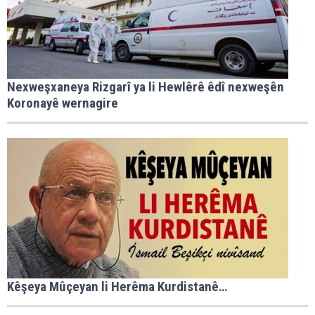
Nexweşxaneya Rizgarî ya li Hewlêrê êdî nexweşên
Koronayê wernagire
Kêşeya Mûçeyan li Herêma Kurdistanê…