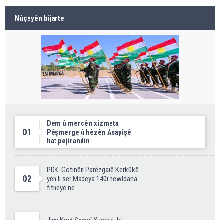
Nûçeyên bijarte
Dem û mercên xizmeta
01
Pêşmerge û hêzên Asayîşê
hat pejirandin
PDK: Gotinên Parêzgarê Kerkûkê
02
yên li ser Madeya 140î hewldana
fitneyê ne