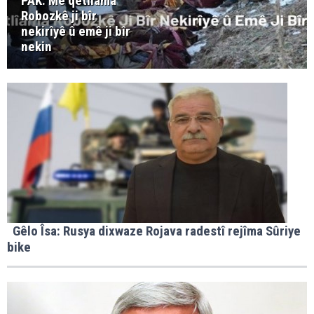
PAK: Me qetlîama
Robozkê ji bîr
nekirîyê û emê ji bîr
nekin
Gêlo Îsa: Rusya dixwaze Rojava radestî rejîma Sûriye
bike