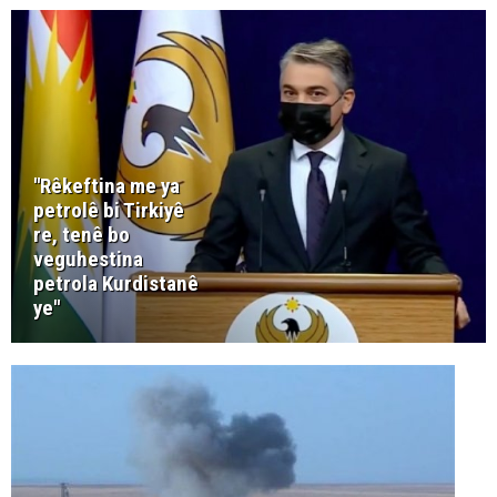
''Rêkeftina me ya
petrolê bi Tirkiyê
re, tenê bo
veguhestina
petrola Kurdistanê
ye''