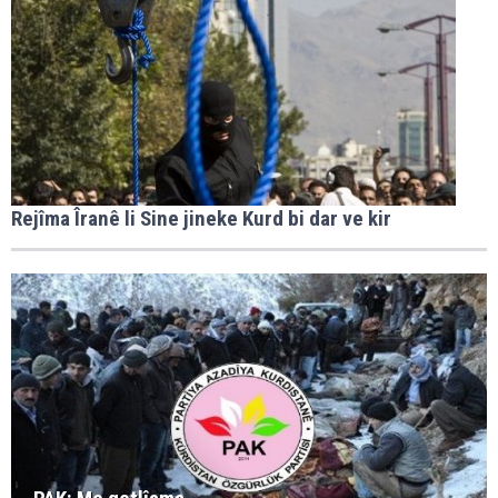
Rejîma Îranê li Sine jineke Kurd bi dar ve kir