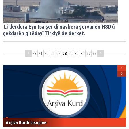
Li derdora Eyn Îsa şer di navbera şervanên HSD û
çekdarên girêdayî Tirkiyê de derket.
23
24
25
26
27
28
29
30
31
32
33
Arşîva Kurdî bişopîne