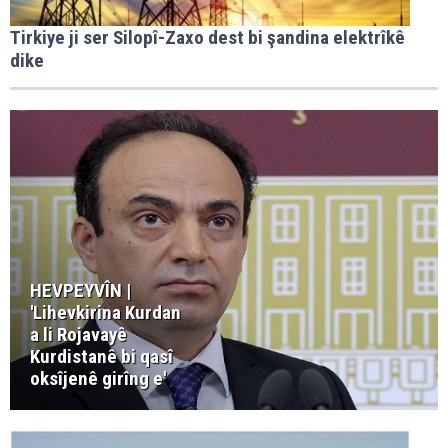
Tirkiye ji ser Silopî-Zaxo dest bi şandina elektrîkê
dike
HEVPEYVÎN |
'Lihevkirina Kurdan
a li Rojavayê
Kurdistanê bi qasî
oksîjenê girîng e'