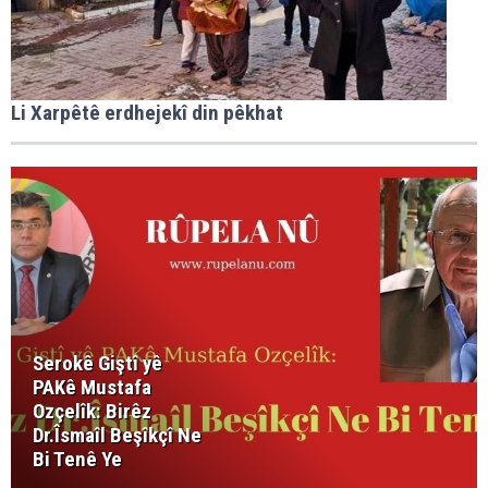
Li Xarpêtê erdhejekî din pêkhat
Serokê Giştî yê
PAKê Mustafa
Ozçelîk: Birêz
Dr.Îsmaîl Beşîkçî Ne
Bi Tenê Ye