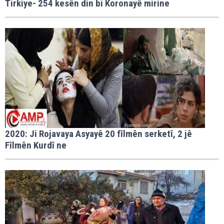
Tirkiye- 254 kesên din bi Koronayê mirine
2020: Ji Rojavaya Asyayê 20 fîlmên serketî, 2 jê
Fîlmên Kurdî ne