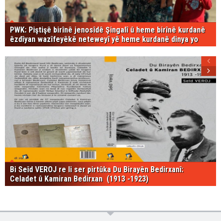
PWK: Piştişê birînê jenosîdê Şingalî û heme birînê kurdanê
êzdîyan wazîfeyêkê neteweyî yê heme kurdanê dinya yo
Bi Seîd VEROJ re li ser pirtûka Du Birayên Bedirxanî:
Celadet û Kamiran Bedirxan (1913 -1923)