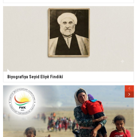
Biyografiya Seyid Eliyê Findikî