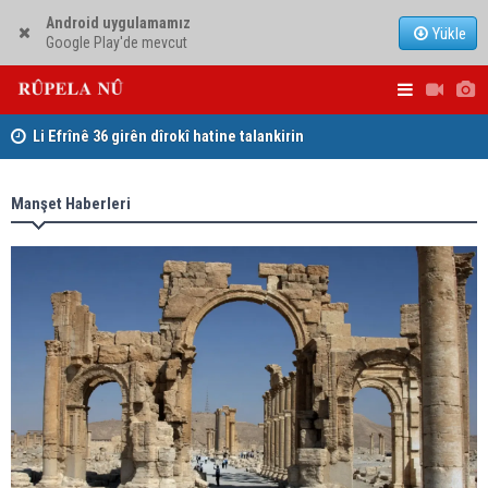
Android uygulamamız
Yükle
Google Play'de mevcut
Li Efrînê 36 girên dîrokî hatine talankirin
Serokê PWK
PAKê Husên
Manşet Haberleri