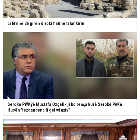
Li Efrînê 36 girên dîrokî hatine talankirin
Serokê PWKyê Mustafa Ozçelîk ji bo rewşa kurê Serokê PAKê
Husên Yezdanpena li gel wî axivî