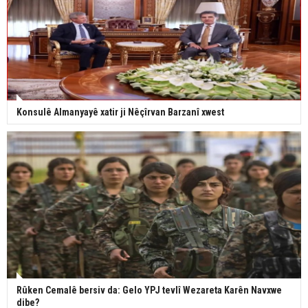
Konsulê Almanyayê xatir ji Nêçîrvan Barzanî xwest
Rûken Cemalê bersiv da: Gelo YPJ tevlî Wezareta Karên Navxwe
dibe?