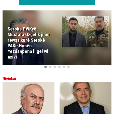
Serokê PWKyê
Mustafa Ozçelîk ji bo
rewşa kurê Serokê
PAKê Husên
Yezdanpena li gel wî
axivî
Nîvîskar