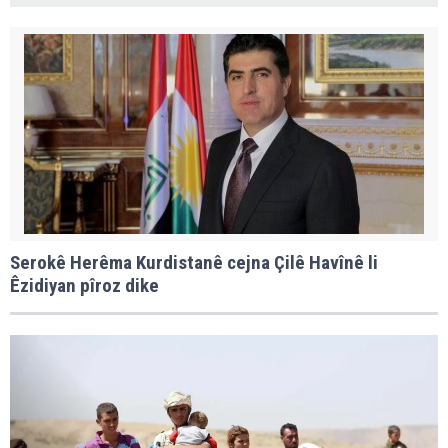
Serokê Herêma Kurdistanê cejna Çilê Havînê li
Êzidiyan pîroz dike