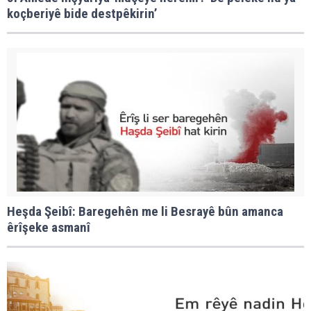
koçberiyê bide destpêkirin’
Heşda Şeibî: Baregehên me li Besrayê bûn amanca
êrîşeke asmanî