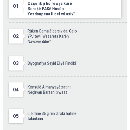
Ozçelîk ji bo rewşa kurê
01
Serokê PAKê Husên
Yezdanpena li gel wî axivî
Rûken Cemalê bersiv da: Gelo
02
YPJ tevlî Wezareta Karên
Navxwe dibe?
03
Biyografiya Seyid Eliyê Findikî
Konsulê Almanyayê xatir ji
04
Nêçîrvan Barzanî xwest
Li Efrînê 36 girên dîrokî hatine
05
talankirin