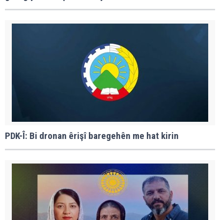
PDK-Î: Bi dronan êrişî baregehên me hat kirin