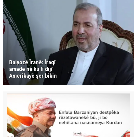
Balyozê Îranê: Îraqî
amade ne ku li dijî
Amerîkayê şer bikin