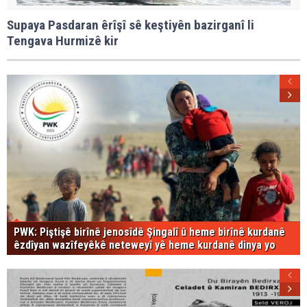
Supaya Pasdaran êrîşî sê keştiyên bazirganî li
Tengava Hurmizê kir
PWK: Piştişê birînê jenosîdê Şingalî û heme birînê kurdanê
êzdîyan wazîfeyêkê neteweyî yê heme kurdanê dinya yo