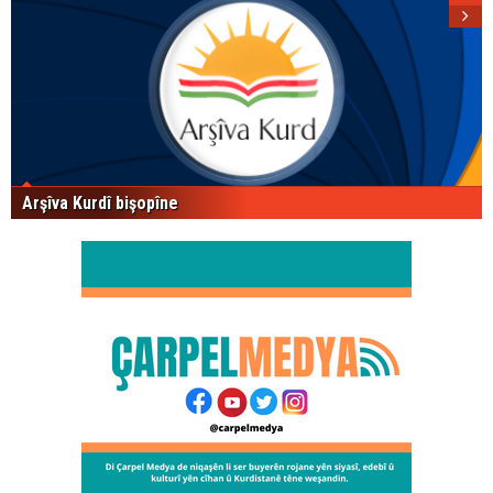
Arşîva Kurdî bişopîne