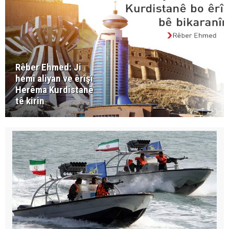
Rêber Ehmed: Ji
hemî aliyan ve êrîşî
Herêma Kurdistanê
tê kirin