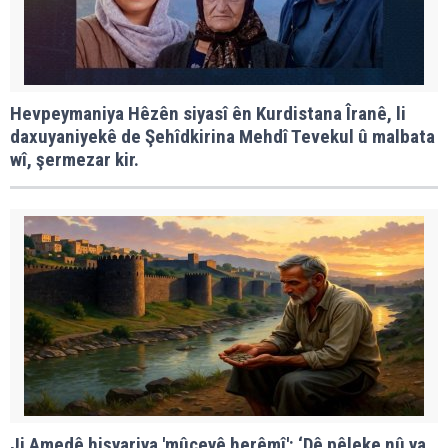
Hevpeymaniya Hêzên siyasî ên Kurdistana Îranê, li
daxuyaniyekê de Şehîdkirina Mehdî Tevekul û malbata
wî, şermezar kir.
Ji Amedê hişyariya 'mûçeyê herêmî': ‘Dê pêleke nû ya