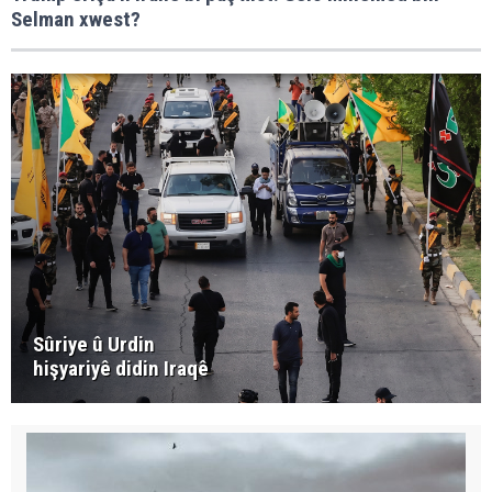
Selman xwest?
Sûriye û Urdin
hişyariyê didin Iraqê