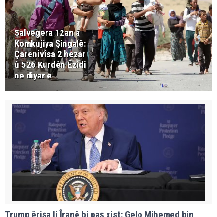
Salvegera 12an a
Komkujiya Şingalê:
Çarenivîsa 2 hezar
û 526 Kurdên Êzidî
ne diyar e
Trump êrişa li Îranê bi paş xist: Gelo Mihemed bin