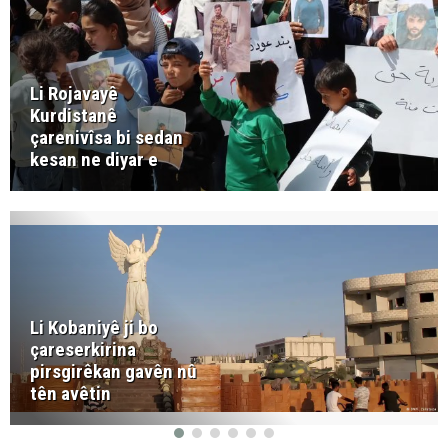
Li Rojavayê
Kurdistanê
çarenivîsa bi sedan
kesan ne diyar e
Li Kobaniyê ji bo
çareserkirina
pirsgirêkan gavên nû
tên avêtin