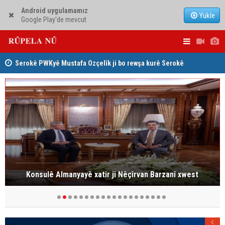
Android uygulamamız
Yükle
Google Play'de mevcut
Serokê PWKyê Mustafa Ozçelîk ji bo rewşa kurê Serokê
Konsulê Al
PAKê Husên Yezdanpena li gel wî axivî
Konsulê Almanyayê xatir ji Nêçîrvan Barzanî xwest