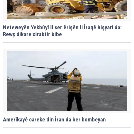
Neteweyên Yekbûyî li ser êrişên li Îraqê hişyarî da:
Rewş dikare xirabtir bibe
Amerîkayê careke din Îran da ber bombeyan