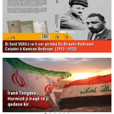
Bi Seîd VEROJ re li ser pirtûka Du Birayên Bedirxanî:
Celadet û Kamiran Bedirxan (1913 -1923)
Îranê Tengava
Hurmizê ji Iraqê re jî
qedexe kir