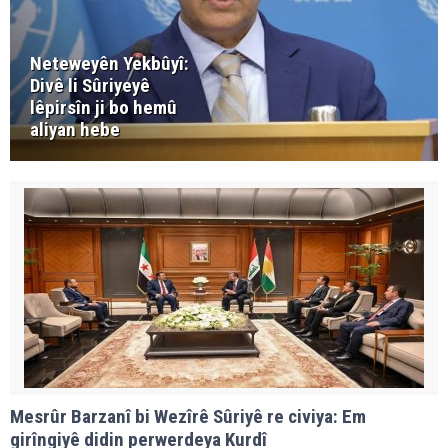
Neteweyên Yekbûyî:
Divê li Sûriyeyê
lêpirsîn ji bo hemû
aliyan hebe
Mesrûr Barzanî bi Wezîrê Sûriyê re civiya: Em
girîngiyê didin perwerdeya Kurdî