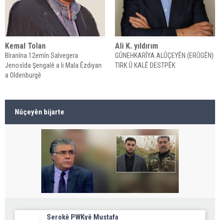
Kemal Tolan
Ali K. yıldırım
Bîranîna 12emîn Salvegera
GÛNEHKARÎYA ALÛÇEYÊN (ERÛGÊN)
Jenosîda Şengalê a li Mala Êzdiyan
TIRK Û KALÊ DESTPÊK
a Oldenburgê
Nûçeyên bijarte
Serokê PWKyê Mustafa