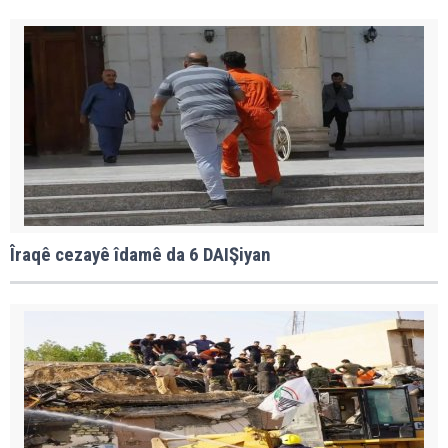
Îraqê cezayê îdamê da 6 DAIŞiyan