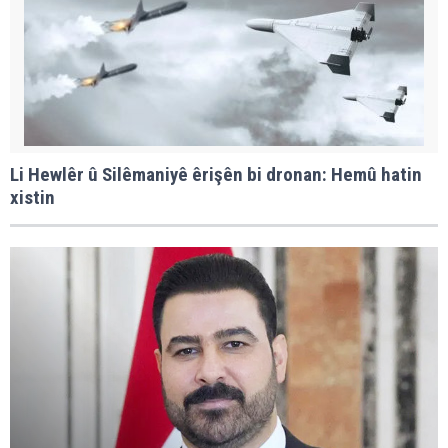
Li Hewlêr û Silêmaniyê êrişên bi dronan: Hemû hatin
xistin