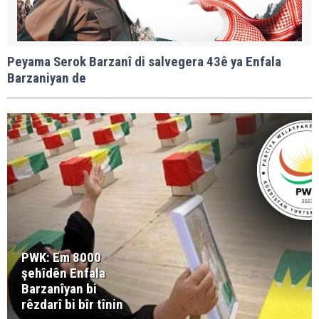
Peyama Serok Barzanî di salvegera 43ê ya Enfala
Barzaniyan de
PWK: Em 8000
şehîdên Enfala
Barzanîyan bi
rêzdarî bi bîr tînin