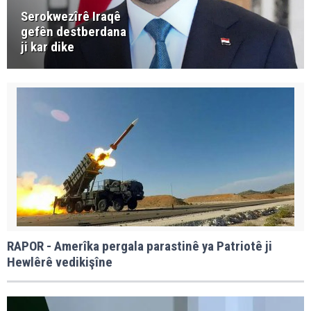
Serokwezîrê Iraqê
gefên destberdana
ji kar dike
RAPOR - Amerîka pergala parastinê ya Patriotê ji
Hewlêrê vedikişîne