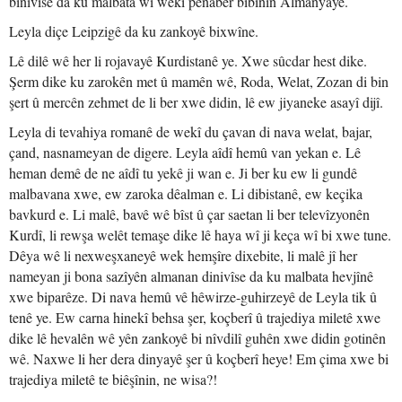
binivîse da ku malbata wî wekî penaber bibînin Almanyayê.
Leyla diçe Leipzigê da ku zankoyê bixwîne.
Lê dilê wê her li rojavayê Kurdistanê ye. Xwe sûcdar hest dike.
Şerm dike ku zarokên met û mamên wê, Roda, Welat, Zozan di bin
şert û mercên zehmet de li ber xwe didin, lê ew jiyaneke asayî dijî.
Leyla di tevahiya romanê de wekî du çavan di nava welat, bajar,
çand, nasnameyan de digere. Leyla aîdî hemû van yekan e. Lê
heman demê de ne aîdî tu yekê ji wan e. Ji ber ku ew li gundê
malbavana xwe, ew zaroka dêalman e. Li dibistanê, ew keçika
bavkurd e. Li malê, bavê wê bîst û çar saetan li ber televîzyonên
Kurdî, li rewşa welêt temaşe dike lê haya wî ji keça wî bi xwe tune.
Dêya wê li nexweşxaneyê wek hemşîre dixebite, li malê jî her
nameyan ji bona sazîyên almanan dinivîse da ku malbata hevjînê
xwe biparêze. Di nava hemû vê hêwirze-guhirzeyê de Leyla tik û
tenê ye. Ew carna hinekî behsa şer, koçberî û trajediya miletê xwe
dike lê hevalên wê yên zankoyê bi nîvdilî guhên xwe didin gotinên
wê. Naxwe li her dera dinyayê şer û koçberî heye! Em çima xwe bi
trajediya miletê te biêşînin, ne wisa?!