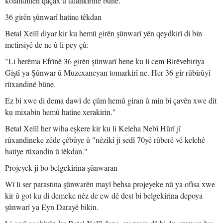
kolandinên qaçax û talankirinê bûne.
36 girên şûnwarî hatine têkdan
Betal Xelîl diyar kir ku hemû girên şûnwarî yên qeydkirî di bin
metirsiyê de ne û li pey çû:
"Li herêma Efrînê 36 girên şûnwarî hene ku li cem Birêvebiriya
Giştî ya Şûnwar û Muzexaneyan tomarkirî ne. Her 36 gir rûbirûyî
rûxandinê bûne.
Ez bi xwe di dema dawî de çûm hemû giran û min bi çavên xwe dît
ku mixabin hemû hatine xerakirin."
Betal Xelîl her wiha eşkere kir ku li Keleha Nebî Hûrî jî
rûxandineke zêde çêbûye û "nêzîkî ji sedî 70yê rûberê vê kelehê
hatiye rûxandin û têkdan."
Projeyek ji bo belgekirina şûnwaran
Wî li ser parastina şûnwarên mayî behsa projeyeke nû ya ofîsa xwe
kir û got ku di demeke nêz de ew dê dest bi belgekirina depoya
şûnwarî ya Eyn Darayê bikin.