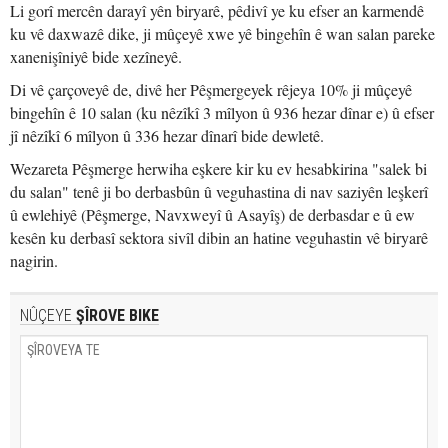
Li gorî mercên darayî yên biryarê, pêdivî ye ku efser an karmendê
ku vê daxwazê dike, ji mûçeyê xwe yê bingehîn ê wan salan pareke
xanenişîniyê bide xezîneyê.
Di vê çarçoveyê de, divê her Pêşmergeyek rêjeya 10% ji mûçeyê
bingehîn ê 10 salan (ku nêzîkî 3 mîlyon û 936 hezar dînar e) û efser
jî nêzîkî 6 mîlyon û 336 hezar dînarî bide dewletê.
Wezareta Pêşmerge herwiha eşkere kir ku ev hesabkirina "salek bi
du salan" tenê ji bo derbasbûn û veguhastina di nav saziyên leşkerî
û ewlehiyê (Pêşmerge, Navxweyî û Asayîş) de derbasdar e û ew
kesên ku derbasî sektora sivîl dibin an hatine veguhastin vê biryarê
nagirin.
NÛÇEYE
ŞÎROVE BIKE