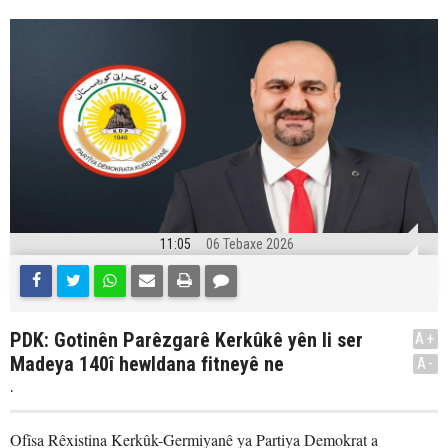
11:05
06 Tebaxe 2026
PDK: Gotinên Parêzgarê Kerkûkê yên li ser
A+
Madeya 140î hewldana fitneyê ne
A-
.
Ofîsa Rêxistina Kerkûk-Germiyanê ya Partiya Demokrat a