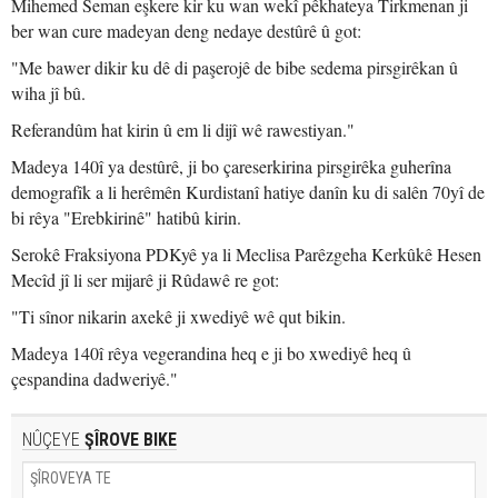
Mihemed Seman eşkere kir ku wan wekî pêkhateya Tirkmenan ji
ber wan cure madeyan deng nedaye destûrê û got:
"Me bawer dikir ku dê di paşerojê de bibe sedema pirsgirêkan û
wiha jî bû.
Referandûm hat kirin û em li dijî wê rawestiyan."
Madeya 140î ya destûrê, ji bo çareserkirina pirsgirêka guherîna
demografîk a li herêmên Kurdistanî hatiye danîn ku di salên 70yî de
bi rêya "Erebkirinê" hatibû kirin.
Serokê Fraksiyona PDKyê ya li Meclisa Parêzgeha Kerkûkê Hesen
Mecîd jî li ser mijarê ji Rûdawê re got:
"Ti sînor nikarin axekê ji xwediyê wê qut bikin.
Madeya 140î rêya vegerandina heq e ji bo xwediyê heq û
çespandina dadweriyê."
NÛÇEYE
ŞÎROVE BIKE