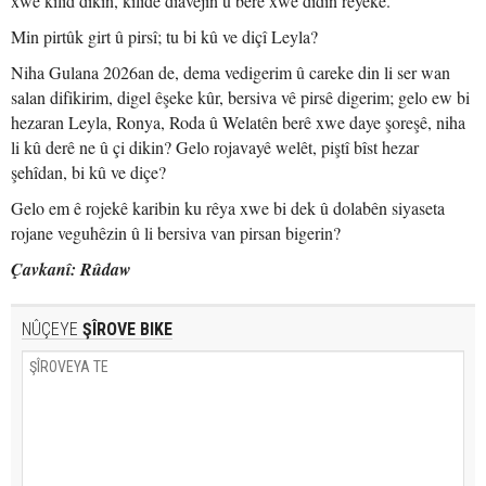
xwe kilîd dikin, kilîdê diavêjin û berê xwe didin rêyekê.
Min pirtûk girt û pirsî; tu bi kû ve diçî Leyla?
Niha Gulana 2026an de, dema vedigerim û careke din li ser wan
salan difikirim, digel êşeke kûr, bersiva vê pirsê digerim; gelo ew bi
hezaran Leyla, Ronya, Roda û Welatên berê xwe daye şoreşê, niha
li kû derê ne û çi dikin? Gelo rojavayê welêt, piştî bîst hezar
şehîdan, bi kû ve diçe?
Gelo em ê rojekê karibin ku rêya xwe bi dek û dolabên siyaseta
rojane veguhêzin û li bersiva van pirsan bigerin?
Çavkanî: Rûdaw
NÛÇEYE
ŞÎROVE BIKE