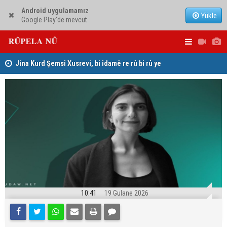
Android uygulamamız
Yükle
Google Play'de mevcut
hat
Jina Kurd Şemsî Xusrevi, bi îdamê re rû bi rû ye
PDK: Gotin
hewldana f
10:41
19 Gulane 2026