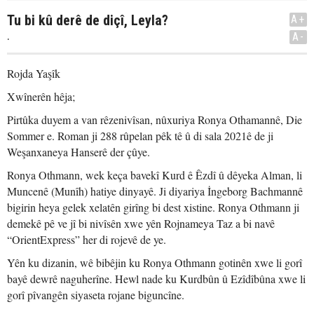
Tu bi kû derê de diçî, Leyla?
A+
.
A-
Rojda Yaşîk
Xwînerên hêja;
Pirtûka duyem a van rêzenivîsan, nûxuriya Ronya Othamannê, Die
Sommer e. Roman ji 288 rûpelan pêk tê û di sala 2021ê de ji
Weşanxaneya Hanserê der çûye.
Ronya Othmann, wek keça bavekî Kurd ê Êzdî û dêyeka Alman, li
Muncenê (Munîh) hatiye dinyayê. Ji diyariya İngeborg Bachmannê
bigirin heya gelek xelatên girîng bi dest xistine. Ronya Othmann ji
demekê pê ve jî bi nivîsên xwe yên Rojnameya Taz a bi navê
“OrientExpress” her di rojevê de ye.
Yên ku dizanin, wê bibêjin ku Ronya Othmann gotinên xwe li gorî
bayê dewrê naguherîne. Hewl nade ku Kurdbûn û Ezîdîbûna xwe li
gorî pîvangên siyaseta rojane biguncîne.