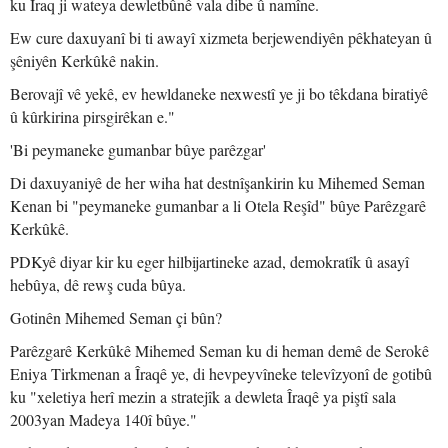
ku Îraq ji wateya dewletbûnê vala dibe û namîne.
Ew cure daxuyanî bi ti awayî xizmeta berjewendiyên pêkhateyan û
şêniyên Kerkûkê nakin.
Berovajî vê yekê, ev hewldaneke nexwestî ye ji bo têkdana biratiyê
û kûrkirina pirsgirêkan e."
'Bi peymaneke gumanbar bûye parêzgar'
Di daxuyaniyê de her wiha hat destnîşankirin ku Mihemed Seman
Kenan bi "peymaneke gumanbar a li Otela Reşîd" bûye Parêzgarê
Kerkûkê.
PDKyê diyar kir ku eger hilbijartineke azad, demokratîk û asayî
hebûya, dê rewş cuda bûya.
Gotinên Mihemed Seman çi bûn?
Parêzgarê Kerkûkê Mihemed Seman ku di heman demê de Serokê
Eniya Tirkmenan a Îraqê ye, di hevpeyvîneke televîzyonî de gotibû
ku "xeletiya herî mezin a stratejîk a dewleta Îraqê ya piştî sala
2003yan Madeya 140î bûye."