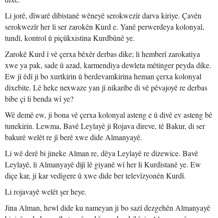
Li jorê, dîwarê dibistanê wêneyê serokwezîr darva kiriye. Çavên
serokwezîr her li ser zarokên Kurd e. Yanê perwerdeya kolonyal,
tundî, kontrol û piçûkxistina Kurdbûnê ye.
Zarokê Kurd î vê çerxa bêxêr derbas dike; li hemberî zarokatiya
xwe ya pak, sade û azad, karmendiya dewleta mêtinger peyda dike.
Ew jî êdî ji bo xurtkirin û berdevamkirina heman çerxa kolonyal
dixebite. Lê heke nexwaze yan jî nikaribe di vê pêvajoyê re derbas
bibe çi li benda wî ye?
Wê demê ew, ji bona vê çerxa kolonyal asteng e û divê ev asteng bê
tunekirin. Lewma, Bavê Leylayê ji Rojava direve, tê Bakur, di ser
bakurê welêt re jî berê xwe dide Almanyayê.
Li wê derê bi jineke Alman re, dêya Leylayê re dizewice. Bavê
Leylayê, li Almanyayê dijî lê giyanê wî her li Kurdistanê ye. Ew
diçe kar, ji kar vedigere û xwe dide ber televîzyonên Kurdî.
Li rojavayê welêt şer heye.
Jina Alman, hewl dide ku nameyan ji bo sazî dezgehên Almanyayê