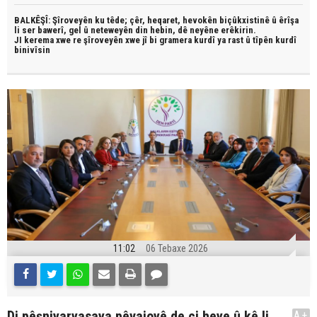
BALKÊŞÎ: Şîroveyên ku têde;
çêr, heqaret, hevokên biçûkxistinê û êrîşa
li ser bawerî, gel û neteweyên din hebin,
dê neyêne erêkirin.
JI kerema xwe re şîroveyên xwe jî bi
gramera kurdî
ya rast û
tîpên kurdî
binivîsin
11:02
06 Tebaxe 2026
Di pêşniyaryasaya pêvajoyê de çi heye û kê li
A+