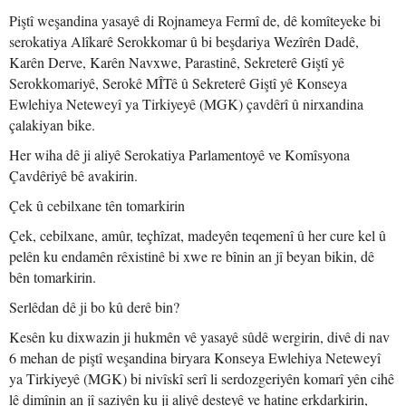
Piştî weşandina yasayê di Rojnameya Fermî de, dê komîteyeke bi
serokatiya Alîkarê Serokkomar û bi beşdariya Wezîrên Dadê,
Karên Derve, Karên Navxwe, Parastinê, Sekreterê Giştî yê
Serokkomariyê, Serokê MÎTê û Sekreterê Giştî yê Konseya
Ewlehiya Neteweyî ya Tirkiyeyê (MGK) çavdêrî û nirxandina
çalakiyan bike.
Her wiha dê ji aliyê Serokatiya Parlamentoyê ve Komîsyona
Çavdêriyê bê avakirin.
Çek û cebilxane tên tomarkirin
Çek, cebilxane, amûr, teçhîzat, madeyên teqemenî û her cure kel û
pelên ku endamên rêxistinê bi xwe re bînin an jî beyan bikin, dê
bên tomarkirin.
Serlêdan dê ji bo kû derê bin?
Kesên ku dixwazin ji hukmên vê yasayê sûdê wergirin, divê di nav
6 mehan de piştî weşandina biryara Konseya Ewlehiya Neteweyî
ya Tirkiyeyê (MGK) bi nivîskî serî li serdozgeriyên komarî yên cihê
lê dimînin an jî saziyên ku ji aliyê desteyê ve hatine erkdarkirin,