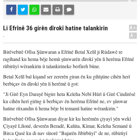
Li Efrînê 36 girên dîrokî hatine talankirin
A+
.
A-
Birêvebirê Ofîsa Şûnwaran a Efrînê Betal Xelîl ji Rûdawê re
ragihand ku hema bêje hemû şûnwarên dîrokî yên li herêma Efrînê
rûbirûyî wêrankirin û talankirineke berfireh bûne.
Betal Xelîl bal kişand ser zererên giran ên ku gihîştine cihên herî
berbiçav ên dîrokî yên li herêmê û got:
"Ji Girê Eyn Darayê bigire heta Keleha Nebî Hûrî û Girê Cindirêsê
ku cihên herî girîng û berbiçav ên herêma Efrînê ne, ev şûnwar
hatine rûxandin û hema bêje bi temamî hatine wêrankirin."
Birêvebirê Ofîsa Şûnwaran diyar kir ku herêmên çiyayî yên wekî
Çiyayê Lîlonê, deverên Beradê, Kalûta, Kîmar, Keleha Semanê û
Birca Qasê ku di nav sînorê "Bajarên Jibîrbûyî" de ne, rûbirûyî