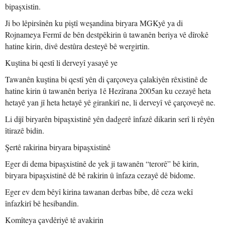
bipaşxistin.
Ji bo lêpirsînên ku piştî weşandina biryara MGKyê ya di
Rojnameya Fermî de bên destpêkirin û tawanên beriya vê dîrokê
hatine kirin, divê destûra desteyê bê wergirtin.
Kuştina bi qestî li derveyî yasayê ye
Tawanên kuştina bi qestî yên di çarçoveya çalakiyên rêxistinê de
hatine kirin û tawanên beriya 1ê Hezîrana 2005an ku cezayê heta
hetayê yan jî heta hetayê yê girankirî ne, li derveyî vê çarçoveyê ne.
Li dijî biryarên bipaşxistinê yên dadgerê înfazê dikarin serî li rêyên
îtirazê bidin.
Şertê rakirina biryara bipaşxistinê
Eger di dema bipaşxistinê de yek ji tawanên “terorê” bê kirin,
biryara bipaşxistinê dê bê rakirin û înfaza cezayê dê bidome.
Eger ev dem bêyî kirina tawanan derbas bibe, dê ceza wekî
înfazkirî bê hesibandin.
Komîteya çavdêriyê tê avakirin