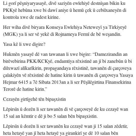
Li gorî pêşniyaryasayê, divê saziyên ewlehiyê destnîşan bikin ku
PKKyê hebûna xwe bi dawî aniye û hemû çek û cebilxaneyên di
kontrola xwe de radest kirine.
Her wiha divê biryara Konseya Ewlehiya Neteweyî ya Tirkiyeyê
(MGK) ya li ser vê yekê di Rojnameya Fermî de bê weşandin.
Yasa kê li xwe digire?
Hukmên yasayê dê van tawanan li xwe bigire: “Damezirandin an
birêvebirina PKK/KCKyê, endamtiya rêxistinê an jî bi zanebûn û bi
dilxwazî alîkarîkirin, propagandaya rêxistinê, tawanên di çarçoveya
çalakiyên vê rêxistinê de hatine kirin û tawanên di çarçoveya Yasaya
Hejmar 6415 a 7ê Sibata 2013an a li ser Pêşîlêgirtina Fînansekirina
Terorê de hatine kirin.”
Cezayên girtîgehê tên bipaşxistin
Lêpirsîn û dozên li ser tawanên di vê çarçoveyê de ku cezayê wan
15 sal an kêmtir e dê ji bo 5 salan bên bipaşxistin.
Lêpirsîn û dozên li ser tawanên ku cezayê wan ji 15 salan zêdetir,
heta hetayê yan jî heta hetayê ya girankirî ye dê 10 salan bên