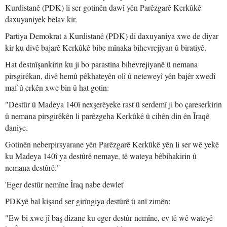
Kurdistanê (PDK) li ser gotinên dawî yên Parêzgarê Kerkûkê
daxuyaniyek belav kir.
Partiya Demokrat a Kurdistanê (PDK) di daxuyaniya xwe de diyar
kir ku divê bajarê Kerkûkê bibe mînaka bihevrejiyan û biratiyê.
Hat destnîşankirin ku ji bo parastina bihevrejiyanê û nemana
pirsgirêkan, divê hemû pêkhateyên olî û neteweyî yên bajêr xwedî
maf û erkên xwe bin û hat gotin:
"Destûr û Madeya 140î nexşerêyeke rast û serdemî ji bo çareserkirin
û nemana pirsgirêkên li parêzgeha Kerkûkê û cihên din ên Îraqê
daniye.
Gotinên neberpirsyarane yên Parêzgarê Kerkûkê yên li ser wê yekê
ku Madeya 140î ya destûrê nemaye, tê wateya bêbihakirin û
nemana destûrê."
'Eger destûr nemîne Îraq nabe dewlet'
PDKyê bal kişand ser girîngiya destûrê û anî zimên:
"Ew bi xwe jî baş dizane ku eger destûr nemîne, ev tê wê wateyê