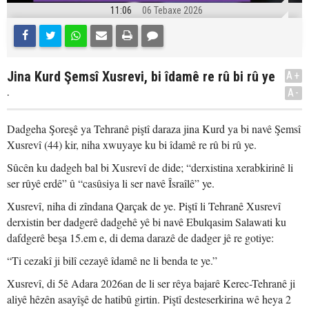
11:06
06 Tebaxe 2026
Jina Kurd Şemsî Xusrevi, bi îdamê re rû bi rû ye
A+
.
A-
Dadgeha Şoreşê ya Tehranê piştî daraza jina Kurd ya bi navê Şemsî
Xusrevî (44) kir, niha xwuyaye ku bi îdamê re rû bi rû ye.
Sûcên ku dadgeh bal bi Xusrevî de dide; “derxistina xerabkirinê li
ser rûyê erdê” û “casûsiya li ser navê Îsraîlê” ye.
Xusrevî, niha di zîndana Qarçak de ye. Piştî li Tehranê Xusrevî
derxistin ber dadgerê dadgehê yê bi navê Ebulqasim Salawati ku
dafdgerê beşa 15.em e, di dema darazê de dadger jê re gotiye:
“Ti cezakî ji bilî cezayê îdamê ne li benda te ye.”
Xusrevî, di 5ê Adara 2026an de li ser rêya bajarê Kerec-Tehranê ji
aliyê hêzên asayîşê de hatibû girtin. Piştî desteserkirina wê heya 2