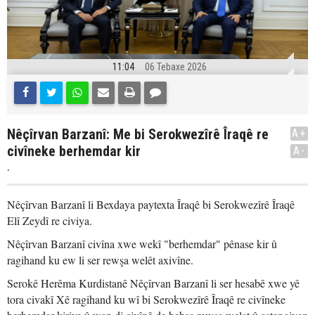
11:04
06 Tebaxe 2026
Nêçîrvan Barzanî: Me bi Serokwezîrê Îraqê re
A+
civîneke berhemdar kir
A-
.
Nêçîrvan Barzanî li Bexdaya paytexta Îraqê bi Serokwezîrê Îraqê
Elî Zeydî re civiya.
Nêçîrvan Barzanî civîna xwe wekî "berhemdar" pênase kir û
ragihand ku ew li ser rewşa welêt axivîne.
Serokê Herêma Kurdistanê Nêçîrvan Barzanî li ser hesabê xwe yê
tora civakî Xê ragihand ku wî bi Serokwezîrê Îraqê re civîneke