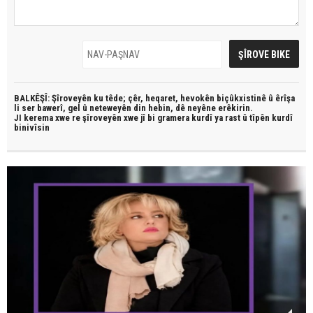
BALKÊŞÎ: Şîroveyên ku têde;
çêr, heqaret, hevokên biçûkxistinê û êrîşa
li ser bawerî, gel û neteweyên din hebin,
dê neyêne erêkirin.
JI kerema xwe re şîroveyên xwe jî bi
gramera kurdî
ya rast û
tîpên kurdî
binivîsin