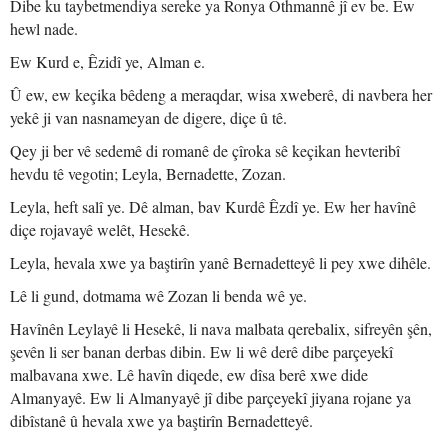
Dibe ku taybetmendiya sereke ya Ronya Othmannê jî ev be. Ew
hewl nade.
Ew Kurd e, Êzidî ye, Alman e.
Û ew, ew keçika bêdeng a meraqdar, wisa xweberê, di navbera her
yekê ji van nasnameyan de digere, diçe û tê.
Qey ji ber vê sedemê di romanê de çîroka sê keçikan hevteribî
hevdu tê vegotin; Leyla, Bernadette, Zozan.
Leyla, heft salî ye. Dê alman, bav Kurdê Êzdî ye. Ew her havînê
diçe rojavayê welêt, Hesekê.
Leyla, hevala xwe ya baştirîn yanê Bernadetteyê li pey xwe dihêle.
Lê li gund, dotmama wê Zozan li benda wê ye.
Havînên Leylayê li Hesekê, li nava malbata qerebalix, sifreyên şên,
şevên li ser banan derbas dibin. Ew li wê derê dibe parçeyekî
malbavana xwe. Lê havîn diqede, ew dîsa berê xwe dide
Almanyayê. Ew li Almanyayê jî dibe parçeyekî jiyana rojane ya
dibîstanê û hevala xwe ya baştirîn Bernadetteyê.