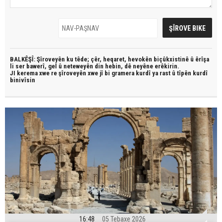
BALKÊŞÎ: Şîroveyên ku têde;
çêr, heqaret, hevokên biçûkxistinê û êrîşa
li ser bawerî, gel û neteweyên din hebin,
dê neyêne erêkirin.
JI kerema xwe re şîroveyên xwe jî bi
gramera kurdî
ya rast û
tîpên kurdî
binivîsin
16:48
05 Tebaxe 2026