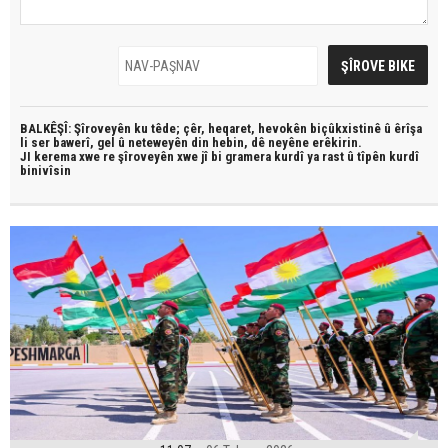
BALKÊŞÎ: Şîroveyên ku têde;
çêr, heqaret, hevokên biçûkxistinê û êrîşa
li ser bawerî, gel û neteweyên din hebin,
dê neyêne erêkirin.
JI kerema xwe re şîroveyên xwe jî bi
gramera kurdî
ya rast û
tîpên kurdî
binivîsin