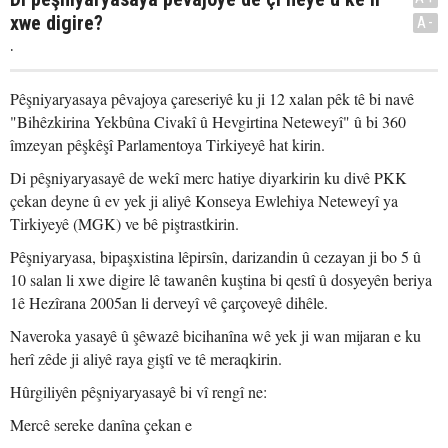
xwe digire?
A-
.
Pêşniyaryasaya pêvajoya çareseriyê ku ji 12 xalan pêk tê bi navê
"Bihêzkirina Yekbûna Civakî û Hevgirtina Neteweyî" û bi 360
îmzeyan pêşkêşî Parlamentoya Tirkiyeyê hat kirin.
Di pêşniyaryasayê de wekî merc hatiye diyarkirin ku divê PKK
çekan deyne û ev yek ji aliyê Konseya Ewlehiya Neteweyî ya
Tirkiyeyê (MGK) ve bê piştrastkirin.
Pêşniyaryasa, bipaşxistina lêpirsîn, darizandin û cezayan ji bo 5 û
10 salan li xwe digire lê tawanên kuştina bi qestî û dosyeyên beriya
1ê Hezîrana 2005an li derveyî vê çarçoveyê dihêle.
Naveroka yasayê û şêwazê bicihanîna wê yek ji wan mijaran e ku
herî zêde ji aliyê raya giştî ve tê meraqkirin.
Hûrgiliyên pêşniyaryasayê bi vî rengî ne:
Mercê sereke danîna çekan e