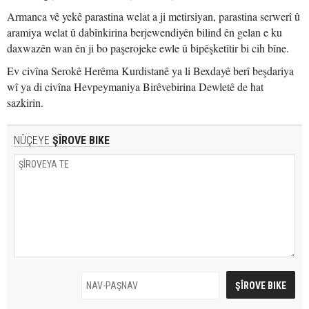
Armanca vê yekê parastina welat a ji metirsiyan, parastina serwerî û
aramiya welat û dabînkirina berjewendiyên bilind ên gelan e ku
daxwazên wan ên ji bo paşerojeke ewle û bipêşketîtir bi cih bîne.
Ev civîna Serokê Herêma Kurdistanê ya li Bexdayê berî beşdariya
wî ya di civîna Hevpeymaniya Birêvebirina Dewletê de hat
sazkirin.
NÛÇEYE
ŞÎROVE BIKE