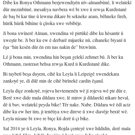
Dibe ku Ronya Othmann berjewendiyên nîv-almanbûnê, li welatekî
dûr mezinbûnê, mesafeya navbera wê bi xwe û rewşa Kurdistanê
de baş bi kar tîne û lewma dikare bi sekneke aram, bêhneke fireh,
hûrik hûrik bihûne û çîroka xwe vebibêje.
Ji bona xwînerê Alman, xwendina vê pirtûkê dibe ku hêsantir û
xweştir be. Ji ber ku ew ê derbarê mijareke nû, cihaneke biyanî û
êşa “hin kesên dûr ên em nas nakin de” bixwînin.
Lê ji bona min, xwendina hin beşan gelekî zehmet bû. Ji ber ku
Othmann, rasterast behsa rewşa Kurd û Kurdistanê dike.
Bi taybetî beşa duyem, cihê ku Leyla li Leipzigê xwendekara
zankoyê ye, di dilê min de cihê birînekê cardin êşand.
Leyla diçe zonkoyê, rojeva hevtemenên wê ji rojeva wê pir dûr e.
Berê xwe dide mala dildara xwe, lê mirov ji dildarekî nikare heval,
dê û bav, welatekî peyda bike! Têr nake. Nabe. Dildara wê êdî aciz
dibe ku ew her tim, ji tenêtiya xwe direve û xwe diavêje bextê wê.
Leyla nizane bi xwe re biçe kû derê û çi bike.
Sal 2014 ye û Leyla, Ronya, Rojda çenteyê xwe hildidin, derê mala