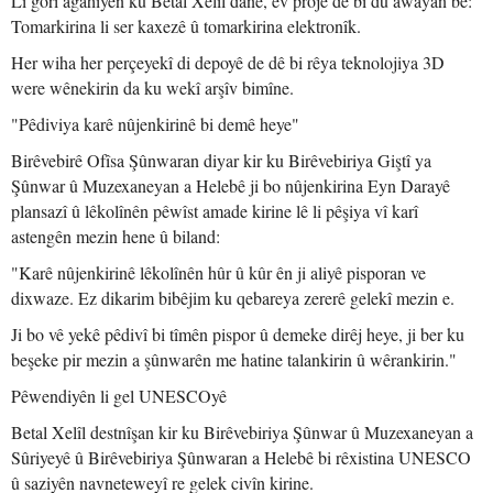
Li gorî agahiyên ku Betal Xelîl dane, ev proje dê bi du awayan be:
Tomarkirina li ser kaxezê û tomarkirina elektronîk.
Her wiha her perçeyekî di depoyê de dê bi rêya teknolojiya 3D
were wênekirin da ku wekî arşîv bimîne.
"Pêdiviya karê nûjenkirinê bi demê heye"
Birêvebirê Ofîsa Şûnwaran diyar kir ku Birêvebiriya Giştî ya
Şûnwar û Muzexaneyan a Helebê ji bo nûjenkirina Eyn Darayê
plansazî û lêkolînên pêwîst amade kirine lê li pêşiya vî karî
astengên mezin hene û biland:
"Karê nûjenkirinê lêkolînên hûr û kûr ên ji aliyê pisporan ve
dixwaze. Ez dikarim bibêjim ku qebareya zererê gelekî mezin e.
Ji bo vê yekê pêdivî bi tîmên pispor û demeke dirêj heye, ji ber ku
beşeke pir mezin a şûnwarên me hatine talankirin û wêrankirin."
Pêwendiyên li gel UNESCOyê
Betal Xelîl destnîşan kir ku Birêvebiriya Şûnwar û Muzexaneyan a
Sûriyeyê û Birêvebiriya Şûnwaran a Helebê bi rêxistina UNESCO
û saziyên navneteweyî re gelek civîn kirine.