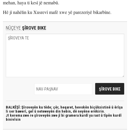
mehan, haya ti kesî jê nemabû.
Hê jî nahêlin ku Xusrevî mafê xwe yê parezeriyê bikarbîne.
NÛÇEYE
ŞÎROVE BIKE
BALKÊŞÎ: Şîroveyên ku têde;
çêr, heqaret, hevokên biçûkxistinê û êrîşa
li ser bawerî, gel û neteweyên din hebin,
dê neyêne erêkirin.
JI kerema xwe re şîroveyên xwe jî bi
gramera kurdî
ya rast û
tîpên kurdî
binivîsin