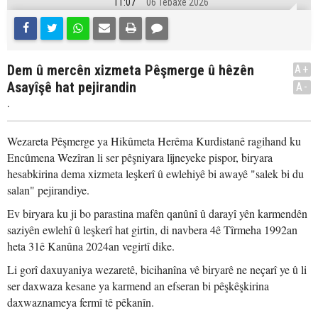
11:07
06 Tebaxe 2026
Dem û mercên xizmeta Pêşmerge û hêzên
A+
Asayîşê hat pejirandin
A-
.
Wezareta Pêşmerge ya Hikûmeta Herêma Kurdistanê ragihand ku
Encûmena Wezîran li ser pêşniyara lîjneyeke pispor, biryara
hesabkirina dema xizmeta leşkerî û ewlehiyê bi awayê "salek bi du
salan" pejirandiye.
Ev biryara ku ji bo parastina mafên qanûnî û darayî yên karmendên
saziyên ewlehî û leşkerî hat girtin, di navbera 4ê Tîrmeha 1992an
heta 31ê Kanûna 2024an vegirtî dike.
Li gorî daxuyaniya wezaretê, bicihanîna vê biryarê ne neçarî ye û li
ser daxwaza kesane ya karmend an efseran bi pêşkêşkirina
daxwaznameya fermî tê pêkanîn.