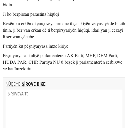
bidin.
Ji bo berpirsan parastina hiqûqî
Kesên ku erkên di çarçoveya armanc û çalakiyên vê yasayê de bi cih
tînin, ji ber van erkan dê ti berpirsyariyên hiqûqî, îdarî yan jî cezayî
li ser wan çênebe.
Partiyên ku pêşniyaryasa îmze kiriye
Pêşniyaryasa ji aliyê parlamenterên AK Partî, MHP, DEM Partî,
HUDA PAR, CHP, Partiya NÛ û beşek ji parlamenterên serbixwe
ve hat îmzekirin.
NÛÇEYE
ŞÎROVE BIKE