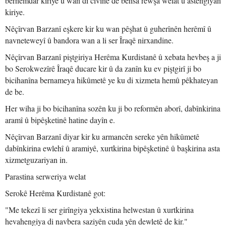
berhemdar kiriye û wan di civînê de behsa rewşa welat û astengiyan
kiriye.
Nêçîrvan Barzanî eşkere kir ku wan pêşhat û guherînên herêmî û
navneteweyî û bandora wan a li ser Îraqê nirxandine.
Nêçîrvan Barzanî piştgiriya Herêma Kurdistanê û xebata hevbeş a ji
bo Serokwezîrê Îraqê ducare kir û da zanîn ku ev piştgirî ji bo
bicihanîna bernameya hikûmetê ye ku di xizmeta hemû pêkhateyan
de be.
Her wiha ji bo bicihanîna sozên ku ji bo reformên aborî, dabînkirina
aramî û bipêşketinê hatine dayîn e.
Nêçîrvan Barzanî diyar kir ku armancên sereke yên hikûmetê
dabînkirina ewlehî û aramiyê, xurtkirina bipêşketinê û başkirina asta
xizmetguzariyan in.
Parastina serweriya welat
Serokê Herêma Kurdistanê got:
"Me tekezî li ser girîngiya yekxistina helwestan û xurtkirina
hevahengiya di navbera saziyên cuda yên dewletê de kir."