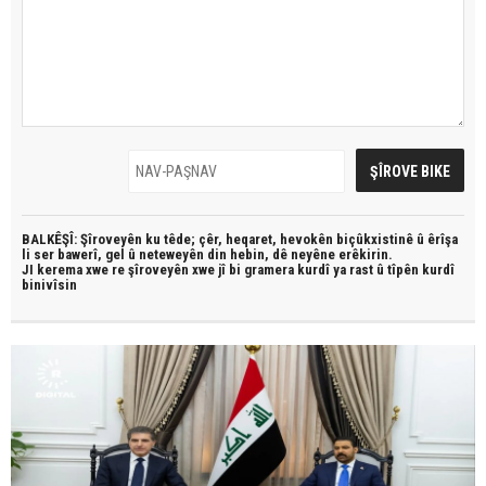
BALKÊŞÎ: Şîroveyên ku têde;
çêr, heqaret, hevokên biçûkxistinê û êrîşa
li ser bawerî, gel û neteweyên din hebin,
dê neyêne erêkirin.
JI kerema xwe re şîroveyên xwe jî bi
gramera kurdî
ya rast û
tîpên kurdî
binivîsin