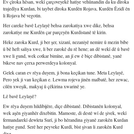
Ev çîroka hêsan, wekî çarçoveyekê hatiye vehûnandin da ku dîroka
trajedîya Kurdan, bi taybet dîroka Kurdên Rojava, Kurdên Êzidî ên
li Rojava bê vegotin.
Her careke bavê Leylayê behsa zarokatiya xwe dike, behsa
zarokatiye me Kurdên çar parçeyên Kurdistanê tê kirin.
Heke zaroka Kurd, ji ber şer, xizanî, nezaniyê nemire û mezin bibe
û bê heft saliya xwe, li ber zarokê du rê hene; an dê wekî dê û bavê
xwe li gund, wek cotkar bimîne, an jî ew ê biçe dibistanê, yanê
bikeve nav çerxa perwerdeya kolonyal.
Gelek caran ev rêya duyem, ji bona keçikan tune. Meta Leylayê,
Pero yek ji van keçikan e. Lewma rojeva jinên malbatê, her zewac,
cilên xweşik, makyaj û çêkirina xwarinê ye.
Lê bavê Leylayê?
Ew rêya duyem hildibijêre, diçe dibistanê. Dibistanên kolonyal,
wek aşên giyanhêr dixebitin. Mamoste, di destê wî de şivek, wekî
fermandarekî dewleta Surî, ji bo hêrandina giyanê zarokên Kurdan
hatiye gund. Serê her peyveke Kurdî, bîst şivan li zarokên Kurd
dixe.