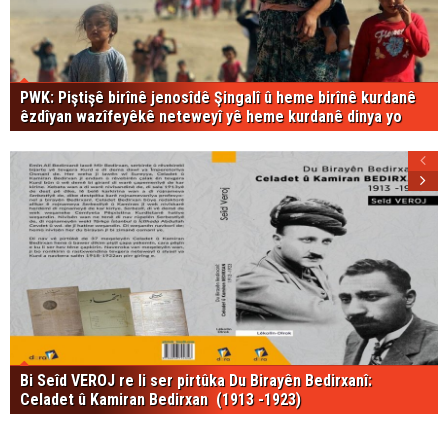
PWK: Piştişê birînê jenosîdê Şingalî û heme birînê kurdanê
êzdîyan wazîfeyêkê neteweyî yê heme kurdanê dinya yo
Bi Seîd VEROJ re li ser pirtûka Du Birayên Bedirxanî:
Celadet û Kamiran Bedirxan (1913 -1923)