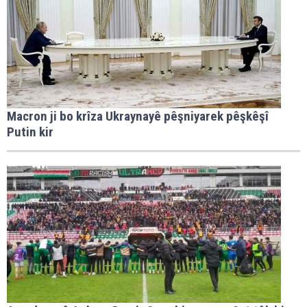
Macron ji bo krîza Ukraynayê pêşniyarek pêşkêşî
Putin kir