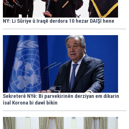
NY: Li Sûriye û Iraqê derdora 10 hezar DAIŞî hene
Sekreterê NYê: Bi parvekirinên derziyan em dikarin
îsal Korona bi dawî bikin