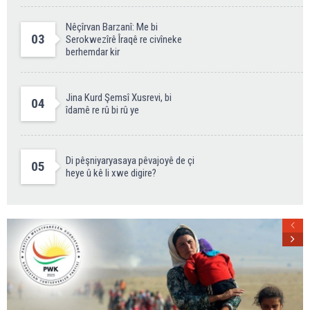
Nêçîrvan Barzanî: Me bi
03
Serokwezîrê Îraqê re civîneke
berhemdar kir
Jina Kurd Şemsî Xusrevi, bi
04
îdamê re rû bi rû ye
Di pêşniyaryasaya pêvajoyê de çi
05
heye û kê li xwe digire?