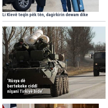
Li Kîevê teqîn pêk tên, dagirkirin dewam dike
‘Rûsya dê
bertekeke ciddî
nîşanî Tirkiyê bide’