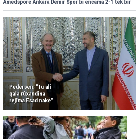
Amedsporê Ankara Demir Spor bi encama 2-1 têk bir
Pedersen: "Tu alî
qala rûxandina
rejîma Esad nake"