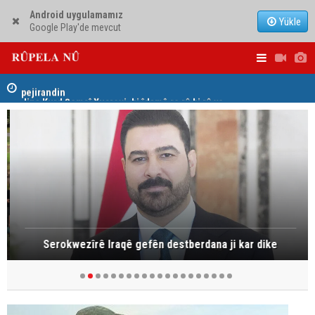
Android uygulamamız
Yükle
Google Play'de mevcut
hat
Jina Kurd Şemsî Xusrevi, bi îdamê re rû bi rû ye
PDK: Gotin
hewldana f
Serokwezîrê Iraqê gefên destberdana ji kar dike