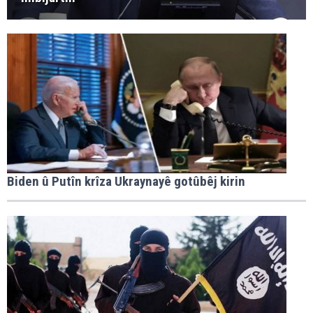
Biden û Putîn krîza Ukraynayê gotûbêj kirin