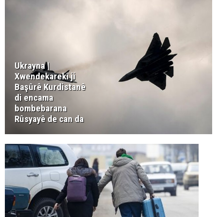
Ukrayna |
Xwendekarekî ji
Başûrê Kurdistanê
di encama
bombebarana
Rûsyayê de can da