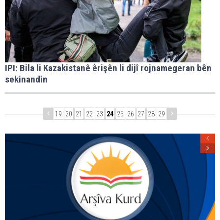
IPI: Bila li Kazakistanê êrişên li dijî rojnamegeran bên
sekinandin
19
20
21
22
23
24
25
26
27
28
29