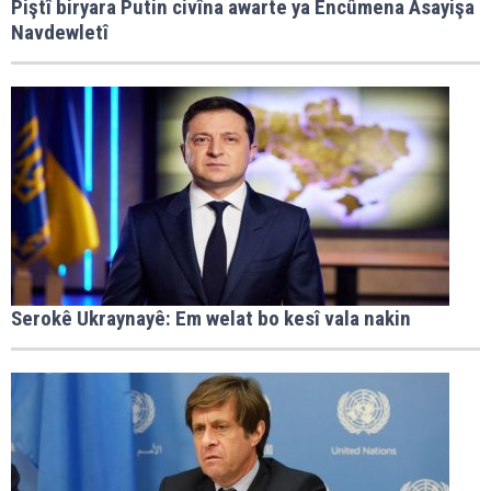
Piştî biryara Putin civîna awarte ya Encûmena Asayişa
Navdewletî
Serokê Ukraynayê: Em welat bo kesî vala nakin