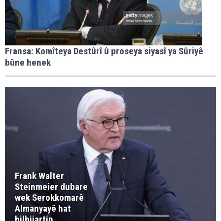
Fransa: Komîteya Destûrî û proseya siyasî ya Sûriyê
bûne henek
Frank Walter
Steinmeier dubare
wek Serokkomarê
Almanyayê hat
hilbijartin