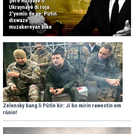
Şerê Rûsyayê û
Ukraynayê di roja
2’yemîn de ye: Putin
dixwaze
muzakereyan bike
Zelensky bang li Pûtîn kir: Ji bo mirin rawestin em
rûnin!