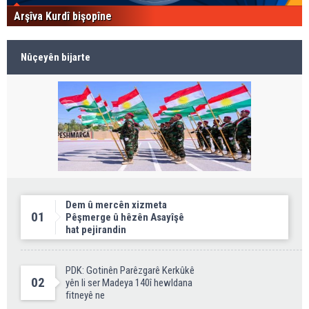
Arşîva Kurdî bişopîne
Nûçeyên bijarte
Dem û mercên xizmeta
01
Pêşmerge û hêzên Asayîşê
hat pejirandin
PDK: Gotinên Parêzgarê Kerkûkê
02
yên li ser Madeya 140î hewldana
fitneyê ne