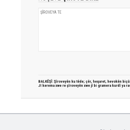
BALKÊŞÎ: Şîroveyên ku têde;
çêr, heqaret, hevokên biçûk
JI kerema xwe re şîroveyên xwe jî bi
gramera kurdî
ya ra