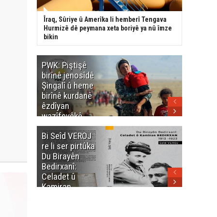
Îraq, Sûriye û Amerîka li hemberî Tengava
Hurmizê dê peymana xeta boriyê ya nû îmze
bikin
PWK: Piştişê
PWK: Ma
birînê jenosîdê
şehîdan
Şingalî û heme
Enfalê
birînê kurdanê
Barzanîy
êzdîyan
hurmet 
wazîfeyêkê
kenê
neteweyî yê
Bi Seîd VEROJ
Wezîra
heme kurdanê
re li ser pirtûka
Berhema
dinya yo
Du Birayên
Cengî y
Bedirxanî:
Pakistan
Celadet û
û hevjîn
Kamiran
em Kurd
Bedirxan
(1913 -1923)