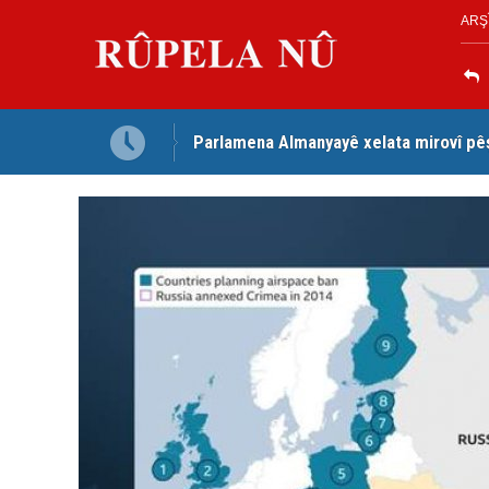
ARŞ
Parlamena Almanyayê xelata mirovî pê
Dezga Giştî ya Deverên di Derveyê K
red kir