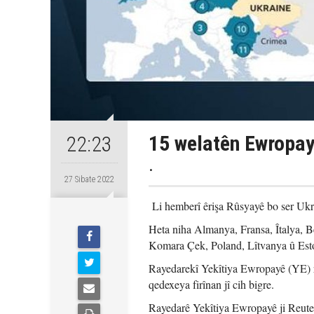
15 welatên Ewropay
22:23
.
27 Sibate 2022
Li hemberî êrişa Rûsyayê bo ser Ukr
Heta niha Almanya, Fransa, Îtalya, B
Komara Çek, Poland, Lîtvanya û Esto
Rayedarekî Yekîtiya Ewropayê (YE) ra
qedexeya firînan jî cih bigre.
Rayedarê Yekîtiya Ewropayê ji Reute