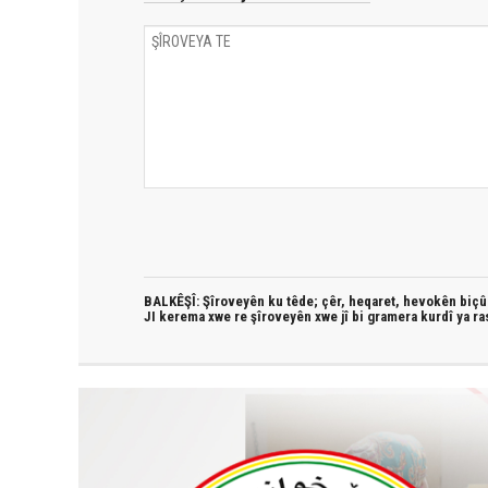
BALKÊŞÎ: Şîroveyên ku têde;
çêr, heqaret, hevokên biçûk
JI kerema xwe re şîroveyên xwe jî bi
gramera kurdî
ya ra