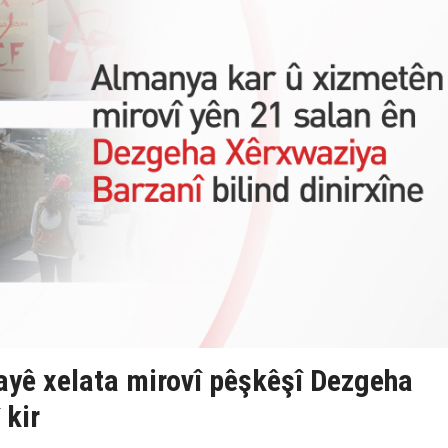
yê xelata mirovî pêşkêşî Dezgeha
 kir