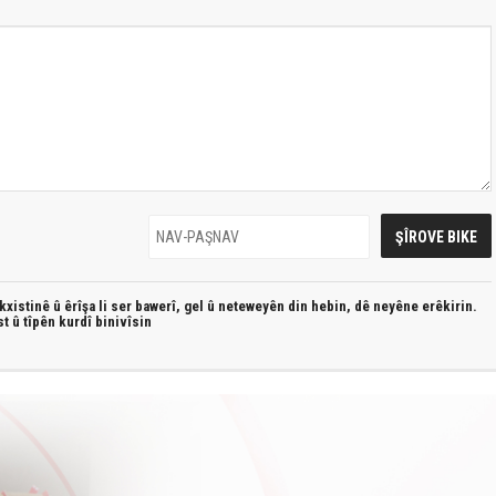
xistinê û êrîşa li ser bawerî, gel û neteweyên din hebin,
dê neyêne erêkirin.
st û
tîpên kurdî
binivîsin