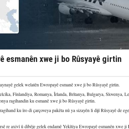
ê esmanên xwe ji bo Rûsyayê girtin
aynayê gelek welatên Ewropayê esmanê xwe ji bo Rûsyayê girtin.
elcîka, Fînlandiya, Romanya, Îrlanda, Brîtanya, Bulgarya, Slovenya, L
nya ragihandin ku esmanê xwe ji bo Rûsyayê girtin.
gihand ku îro di çarçoveya pakêta nû ya sizayên li dijî Rûsyayê de eg
rsê re axivî û dibêje gelek endamê Yekîtiya Ewropayê esmanên xwe ji