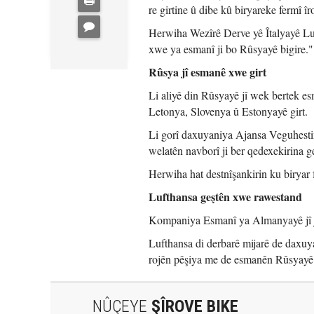
re girtine û dibe kû biryareke fermî î
Herwiha Wezîrê Derve yê Îtalyayê Lui
xwe ya esmanî ji bo Rûsyayê bigire."
Rûsya jî esmanê xwe girt
Li aliyê din Rûsyayê jî wek bertek 
Letonya, Slovenya û Estonyayê girt.
Li gorî daxuyaniya Ajansa Veguhesti
welatên navborî ji ber qedexekirina g
Herwiha hat destnîşankirin ku biryar fi
Lufthansa geştên xwe rawestand
Kompaniya Esmanî ya Almanyayê jî j
Lufthansa di derbarê mijarê de daxuya
rojên pêşiya me de esmanên Rûsyayê 
NÛÇEYE
ŞÎROVE BIKE