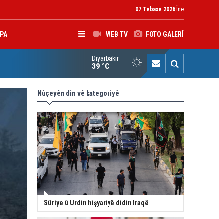
07 Tebaxe 2026
Îne
PA
WEB TV
FOTO GALERÎ
Diyarbakır
çîrvan Barzanî: Divê çek tenê di destê dewletê de bin
39 °C
Nûçeyên din vê kategoriyê
Sûriye û Urdin hişyariyê didin Iraqê