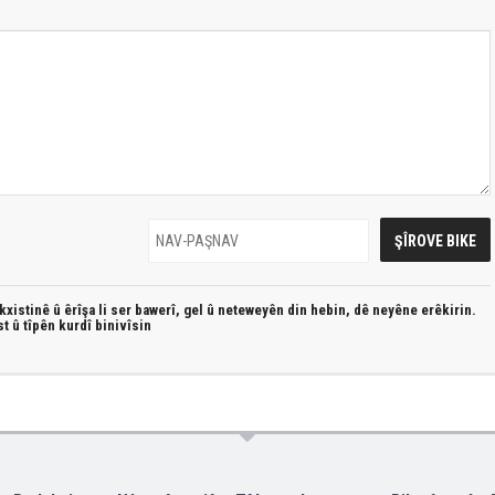
xistinê û êrîşa li ser bawerî, gel û neteweyên din hebin,
dê neyêne erêkirin.
st û
tîpên kurdî
binivîsin