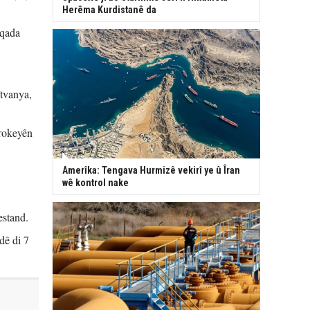
Herêma Kurdistanê da
 qada
tvanya,
irokeyên
Amerîka: Tengava Hurmizê vekirî ye û Îran
wê kontrol nake
estand.
dê di 7