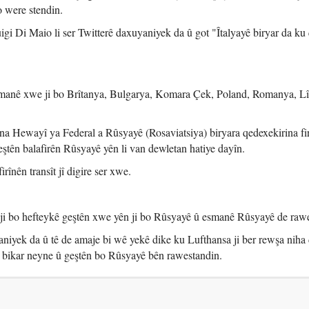
ro were stendin.
gi Di Maio li ser Twitterê daxuyaniyek da û got "Îtalyayê biryar da ku
esmanê xwe ji bo Brîtanya, Bulgarya, Komara Çek, Poland, Romanya, Lî
na Hewayî ya Federal a Rûsyayê (Rosaviatsiya) biryara qedexekirina f
eştên balafirên Rûsyayê yên li van dewletan hatiye dayîn.
rînên transît jî digire ser xwe.
i bo hefteykê geştên xwe yên ji bo Rûsyayê û esmanê Rûsyayê de raw
niyek da û tê de amaje bi wê yekê dike ku Lufthansa ji ber rewşa niha 
bikar neyne û geştên bo Rûsyayê bên rawestandin.