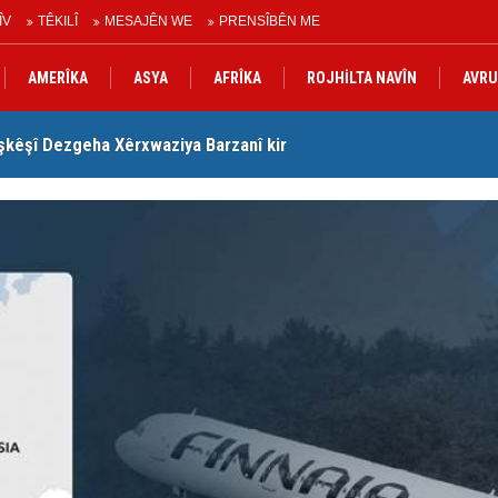
ÎV
TÊKILÎ
MESAJÊN WE
PRENSÎBÊN ME
AMERÎKA
ASYA
AFRÎKA
ROJHİLTA NAVÎN
AVRU
şkêşî Dezgeha Xêrxwaziya Barzanî kir
Nê
urdistanê de gotinên parêzgere Kerkûkê Muhammed Saman