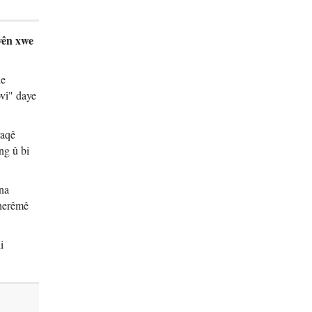
yên xwe
de
vî" daye
raqê
ng û bi
ena
 herêmê
i