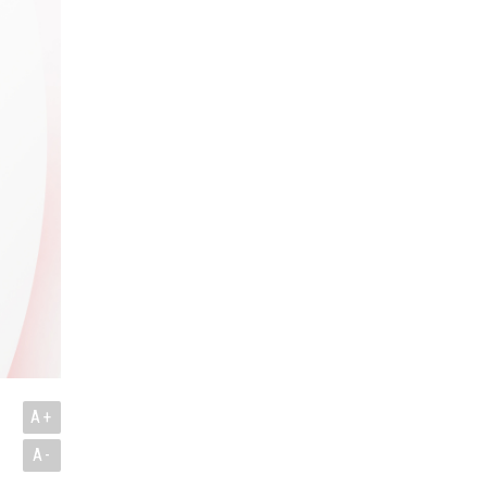
A+
A-