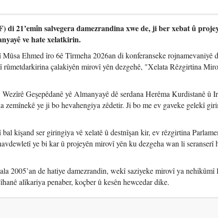
 di 21’emîn salvegera damezrandina xwe de, ji ber xebat û proje
nyayê ve hate xelatkirin.
 Mûsa Ehmed îro 6ê Tîrmeha 2026an di konferanseke rojnamevaniyê 
rûmetdarkirina çalakiyên mirovî yên dezgehê, "Xelata Rêzgirtina Miro
, Wezîrê Geşepêdanê yê Almanyayê dê serdana Herêma Kurdistanê û I
 zemînekê ye ji bo hevahengiya zêdetir. Ji bo me ev gaveke gelekî giri
l kişand ser giringiya vê xelatê û destnîşan kir, ev rêzgirtina Parlam
vdewletî ye bi kar û projeyên mirovî yên ku dezgeha wan li seranserî
la 2005’an de hatiye damezrandin, wekî saziyeke mirovî ya nehikûmî l
îhanê alîkariya penaber, koçber û kesên hewcedar dike.