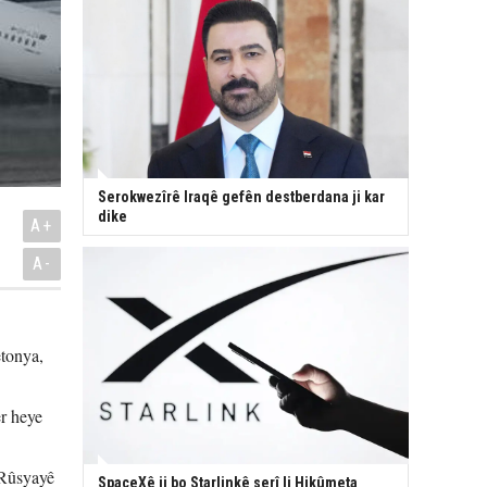
Serokwezîrê Iraqê gefên destberdana ji kar
dike
A+
A-
etonya,
er heye
 Rûsyayê
SpaceXê ji bo Starlinkê serî li Hikûmeta