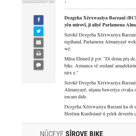
.
Dezgeha Xêrxwaziya Barzanî (BCF)
yên mirovî, ji aliyê Parlamena Alma
Serokê Dezgeha Xêrxwaziya Barzanî
ragihand, Parlamena Almanyayê wekî 
wê.
Mûsa Ehmed jî got: "Di dema pêş de
bike. Armanca vê serdanê amadekirina
nirx e."
Serokê Dezgeha Xêrxwaziya Barzanî ba
Almanyayê, nîşana baweriya civaka na
encam dide.
Dezgeha Xêrxwaziya Barzanî ku di sa
Herêma Kurdistanê û gelek deverên c
NÛÇEYE
ŞÎROVE BIKE