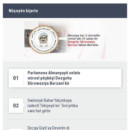
Nûçeyên bijarte
Parlamena Almanyayê xelata
01
mirovî pêşkêşî Dezgeha
Xêrxwaziya Barzanî kir
Swîsreyê Bahar Yalçinkaya
02
radestî Tirkiyeyê kir: Tevî pitika
xwe hat girtin
Dezga Giştî ya Deverên di