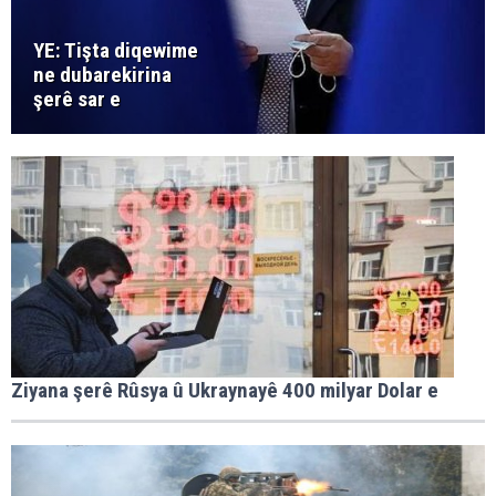
YE: Tişta diqewime
ne dubarekirina
şerê sar e
Ziyana şerê Rûsya û Ukraynayê 400 milyar Dolar e