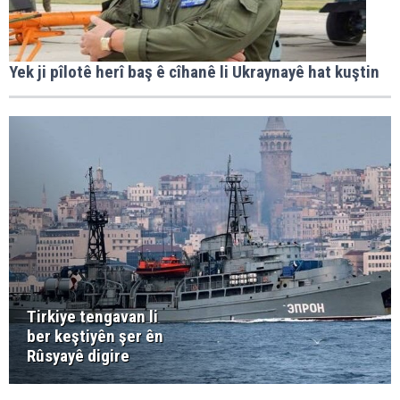
Yek ji pîlotê herî baş ê cîhanê li Ukraynayê hat kuştin
Tirkiye tengavan li
ber keştiyên şer ên
Rûsyayê digire