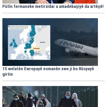
Pûtîn fermaneke metirsîdar a amadebaşiyê da artêşê!
15 welatên Ewropayê esmanên xwe ji bo Rûsyayê
girtin