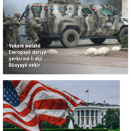
Yekem welatê
Ewropayê deriyê
şerkirinê li dijî
Rûsyayê vekir