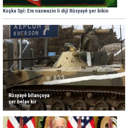
Koşka Spî: Em naxwazin li dijî Rûsyayê şer bikin
Rûsyayê bîlançoya
şer belav kir