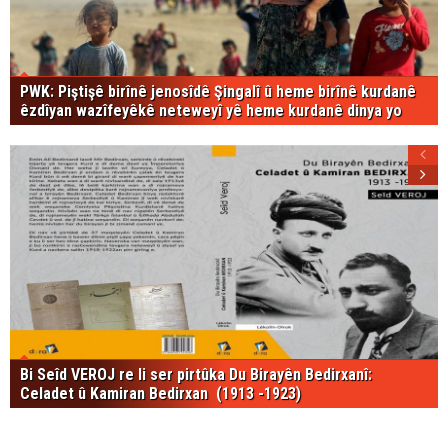
PWK: Piştişê birînê jenosîdê Şingalî û heme birînê kurdanê
êzdîyan wazîfeyêkê neteweyî yê heme kurdanê dinya yo
Bi Seîd VEROJ re li ser pirtûka Du Birayên Bedirxanî:
Celadet û Kamiran Bedirxan (1913 -1923)