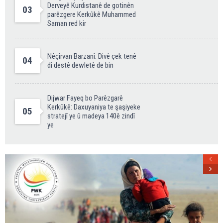
Derveyê Kurdistanê de gotinên
03
parêzgere Kerkûkê Muhammed
Saman red kir
Nêçîrvan Barzanî: Divê çek tenê
04
di destê dewletê de bin
Dijwar Fayeq bo Parêzgarê
Kerkûkê: Daxuyaniya te şaşiyeke
05
stratejî ye û madeya 140ê zindî
ye