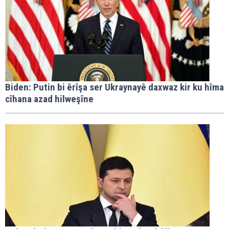
Biden: Putin bi êrîşa ser Ukraynayê daxwaz kir ku hîma
cîhana azad hilweşîne