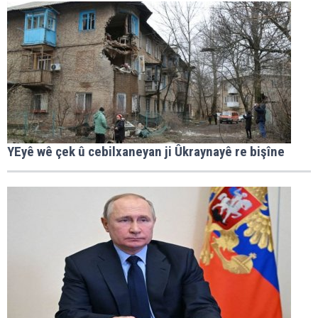
YEyê wê çek û cebilxaneyan ji Ûkraynayê re bişîne