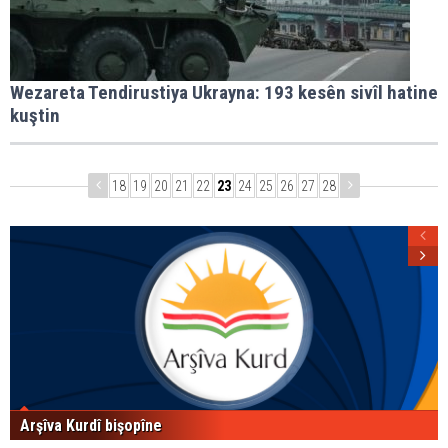
Wezareta Tendirustiya Ukrayna: 193 kesên sivîl hatine
kuştin
18
19
20
21
22
23
24
25
26
27
28
Arşîva Kurdî bişopîne