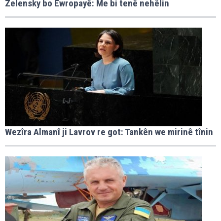
Zelensky bo Ewropayê: Me bi tenê nehêlin
Wezîra Almanî ji Lavrov re got: Tankên we mirinê tînin