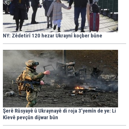
NY: Zêdetirî 120 hezar Ukraynî koçber bûne
Şerê Rûsyayê û Ukraynayê di roja 3’yemîn de ye: Li
Kîevê pevçûn dijwar bûn