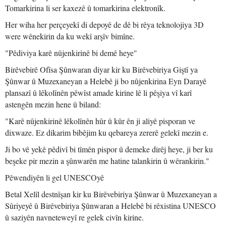
Tomarkirina li ser kaxezê û tomarkirina elektronîk.
Her wiha her perçeyekî di depoyê de dê bi rêya teknolojiya 3D
were wênekirin da ku wekî arşîv bimîne.
"Pêdiviya karê nûjenkirinê bi demê heye"
Birêvebirê Ofîsa Şûnwaran diyar kir ku Birêvebiriya Giştî ya
Şûnwar û Muzexaneyan a Helebê ji bo nûjenkirina Eyn Darayê
plansazî û lêkolînên pêwîst amade kirine lê li pêşiya vî karî
astengên mezin hene û biland:
"Karê nûjenkirinê lêkolînên hûr û kûr ên ji aliyê pisporan ve
dixwaze. Ez dikarim bibêjim ku qebareya zererê gelekî mezin e.
Ji bo vê yekê pêdivî bi tîmên pispor û demeke dirêj heye, ji ber ku
beşeke pir mezin a şûnwarên me hatine talankirin û wêrankirin."
Pêwendiyên li gel UNESCOyê
Betal Xelîl destnîşan kir ku Birêvebiriya Şûnwar û Muzexaneyan a
Sûriyeyê û Birêvebiriya Şûnwaran a Helebê bi rêxistina UNESCO
û saziyên navneteweyî re gelek civîn kirine.