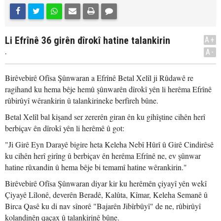
Li Efrînê 36 girên dîrokî hatine talankirin
A+
.
A-
Birêvebirê Ofîsa Şûnwaran a Efrînê Betal Xelîl ji Rûdawê re
ragihand ku hema bêje hemû şûnwarên dîrokî yên li herêma Efrînê
rûbirûyî wêrankirin û talankirineke berfireh bûne.
Betal Xelîl bal kişand ser zererên giran ên ku gihîştine cihên herî
berbiçav ên dîrokî yên li herêmê û got:
"Ji Girê Eyn Darayê bigire heta Keleha Nebî Hûrî û Girê Cindirêsê
ku cihên herî girîng û berbiçav ên herêma Efrînê ne, ev şûnwar
hatine rûxandin û hema bêje bi temamî hatine wêrankirin."
Birêvebirê Ofîsa Şûnwaran diyar kir ku herêmên çiyayî yên wekî
Çiyayê Lîlonê, deverên Beradê, Kalûta, Kîmar, Keleha Semanê û
Birca Qasê ku di nav sînorê "Bajarên Jibîrbûyî" de ne, rûbirûyî
kolandinên qaçax û talankirinê bûne.