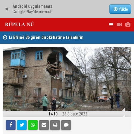
Android uygulamamız
Yükle
Google Play'de mevcut
Li Efrînê 36 girên dîrokî hatine talankirin
Konsulê Al
Serokê PWKyê Mustafa Ozçelîk ji bo rewşa kurê Serokê
PAKê Husên Yezdanpena li gel wî axivî
14:10
28 Sibate 2022