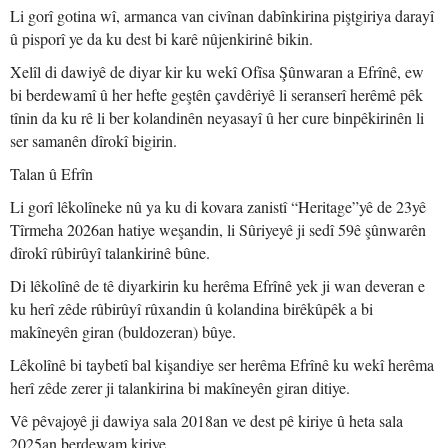
Li gorî gotina wî, armanca van civînan dabînkirina piştgiriya darayî
û pisporî ye da ku dest bi karê nûjenkirinê bikin.
Xelîl di dawiyê de diyar kir ku wekî Ofîsa Şûnwaran a Efrînê, ew
bi berdewamî û her hefte geştên çavdêriyê li seranserî herêmê pêk
tînin da ku rê li ber kolandinên neyasayî û her cure binpêkirinên li
ser samanên dîrokî bigirin.
Talan û Efrîn
Li gorî lêkolîneke nû ya ku di kovara zanistî “Heritage”yê de 23yê
Tîrmeha 2026an hatiye weşandin, li Sûriyeyê ji sedî 59ê şûnwarên
dîrokî rûbirûyî talankirinê bûne.
Di lêkolînê de tê diyarkirin ku herêma Efrînê yek ji wan deveran e
ku herî zêde rûbirûyî rûxandin û kolandina birêkûpêk a bi
makîneyên giran (buldozeran) bûye.
Lêkolînê bi taybetî bal kişandiye ser herêma Efrînê ku wekî herêma
herî zêde zerer ji talankirina bi makîneyên giran ditiye.
Vê pêvajoyê ji dawiya sala 2018an ve dest pê kiriye û heta sala
2025an berdewam kiriye.