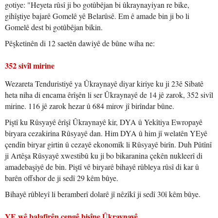
gotiye: "Heyeta rûsî ji bo gotûbêjan bi ûkraynayiyan re bike,
gihîştiye bajarê Gomelê yê Belarûsê. Em ê amade bin ji bo li
Gomelê dest bi gotûbêjan bikin.
Pêşketinên di 12 saetên dawiyê de bûne wiha ne:
352 sivîl mirine
Wezareta Tenduristiyê ya Ûkraynayê diyar kiriye ku ji 23ê Sibatê
heta niha di encama êrîşên li ser Ûkraynayê de 14 jê zarok, 352 sivîl
mirine. 116 jê zarok hezar û 684 mirov jî birîndar bûne.
Piştî ku Rûsyayê êrîşî Ûkraynayê kir, DYA û Yekîtiya Ewropayê
biryara cezakirina Rûsyayê dan. Him DYA û him jî welatên YEyê
çendîn biryar girtin û cezayê ekonomîk li Rûsyayê birîn. Duh Pûtînî
ji Artêşa Rûsyayê xwestibû ku ji bo bikaranina çekên nukleerî di
amadebaşiyê de bin. Piştî vê biryarê bihayê rûbleya rûsî di kar û
barên offshor de ji sedî 29 kêm bûye.
Bihayê rûbleyî li beramberî dolarê jî nêzîkî ji sedî 30î kêm bûye.
YE wê balafirên cengê bişîne Ûkraynayê