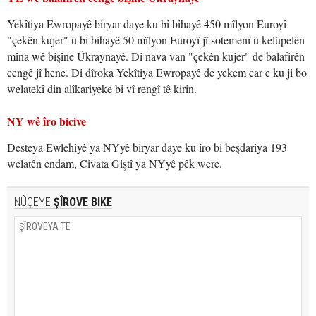
Yekîtiya Ewropayê biryar daye ku bi bihayê 450 mîlyon Euroyî
"çekên kujer" û bi bihayê 50 mîlyon Euroyî jî sotemenî û kelûpelên
mîna wê bişîne Ûkraynayê. Di nava van "çekên kujer" de balafirên
cengê jî hene. Di dîroka Yekîtiya Ewropayê de yekem car e ku ji bo
welatekî din alîkariyeke bi vî rengî tê kirin.
NY wê îro bicive
Desteya Ewlehiyê ya NYyê biryar daye ku îro bi beşdariya 193
welatên endam, Civata Giştî ya NYyê pêk were.
NÛÇEYE
ŞÎROVE BIKE