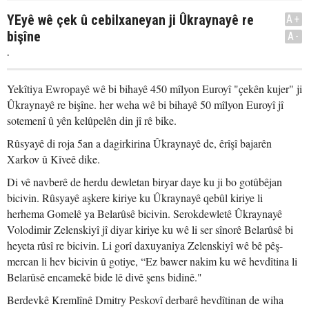
YEyê wê çek û cebilxaneyan ji Ûkraynayê re
A+
bişîne
A-
.
Yekîtiya Ewropayê wê bi bihayê 450 mîlyon Euroyî "çekên kujer" ji
Ûkraynayê re bişîne. her weha wê bi bihayê 50 mîlyon Euroyî jî
sotemenî û yên kelûpelên din jî rê bike.
Rûsyayê di roja 5an a dagirkirina Ûkraynayê de, êrîşî bajarên
Xarkov û Kîveê dike.
Di vê navberê de herdu dewletan biryar daye ku ji bo gotûbêjan
bicivin. Rûsyayê aşkere kiriye ku Ûkraynayê qebûl kiriye li
herhema Gomelê ya Belarûsê bicivin. Serokdewletê Ûkraynayê
Volodimir Zelenskiyî jî diyar kiriye ku wê li ser sînorê Belarûsê bi
heyeta rûsî re bicivin. Li gorî daxuyaniya Zelenskiyî wê bê pêş-
mercan li hev bicivin û gotiye, “Ez bawer nakim ku wê hevdîtina li
Belarûsê encamekê bide lê divê şens bidinê."
Berdevkê Kremlînê Dmitry Peskovî derbarê hevdîtinan de wiha