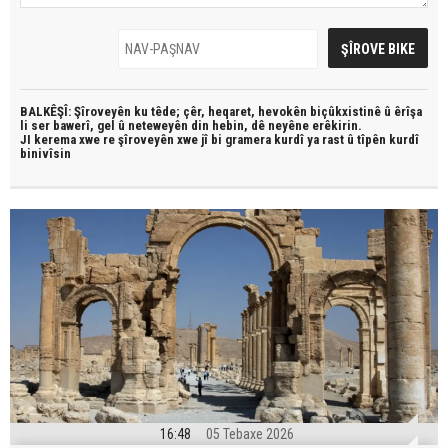
BALKÊŞÎ: Şîroveyên ku têde;
çêr, heqaret, hevokên biçûkxistinê û êrîşa
li ser bawerî, gel û neteweyên din hebin,
dê neyêne erêkirin.
JI kerema xwe re şîroveyên xwe jî bi
gramera kurdî
ya rast û
tîpên kurdî
binivîsin
16:48
05 Tebaxe 2026