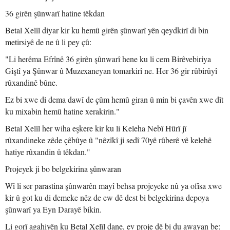
36 girên şûnwarî hatine têkdan
Betal Xelîl diyar kir ku hemû girên şûnwarî yên qeydkirî di bin
metirsiyê de ne û li pey çû:
"Li herêma Efrînê 36 girên şûnwarî hene ku li cem Birêvebiriya
Giştî ya Şûnwar û Muzexaneyan tomarkirî ne. Her 36 gir rûbirûyî
rûxandinê bûne.
Ez bi xwe di dema dawî de çûm hemû giran û min bi çavên xwe dît
ku mixabin hemû hatine xerakirin."
Betal Xelîl her wiha eşkere kir ku li Keleha Nebî Hûrî jî
rûxandineke zêde çêbûye û "nêzîkî ji sedî 70yê rûberê vê kelehê
hatiye rûxandin û têkdan."
Projeyek ji bo belgekirina şûnwaran
Wî li ser parastina şûnwarên mayî behsa projeyeke nû ya ofîsa xwe
kir û got ku di demeke nêz de ew dê dest bi belgekirina depoya
şûnwarî ya Eyn Darayê bikin.
Li gorî agahiyên ku Betal Xelîl dane, ev proje dê bi du awayan be: