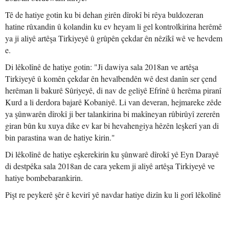
Tê de hatiye gotin ku bi dehan girên dîrokî bi rêya buldozeran
hatine rûxandin û kolandin ku ev heyam li gel kontrolkirina herêmê
ya ji aliyê artêşa Tirkiyeyê û grûpên çekdar ên nêzîkî wê ve hevdem
e.
Di lêkolînê de hatiye gotin: "Ji dawiya sala 2018an ve artêşa
Tirkiyeyê û komên çekdar ên hevalbendên wê dest danîn ser çend
herêman li bakurê Sûriyeyê, di nav de geliyê Efrînê û herêma piranî
Kurd a li derdora bajarê Kobaniyê. Li van deveran, hejmareke zêde
ya şûnwarên dîrokî ji ber talankirina bi makîneyan rûbirûyî zererên
giran bûn ku xuya dike ev kar bi hevahengiya hêzên leşkerî yan di
bin parastina wan de hatiye kirin."
Di lêkolînê de hatiye eşkerekirin ku şûnwarê dîrokî yê Eyn Darayê
di destpêka sala 2018an de cara yekem ji aliyê artêşa Tirkiyeyê ve
hatiye bombebarankirin.
Pişt re peykerê şêr ê kevirî yê navdar hatiye dizîn ku li gorî lêkolînê
birine Tirkiyeyê, berî ku di Sibata 2019an de rûxandin û kolandina
birêkûpêk a li şûnwar dest pê bike.