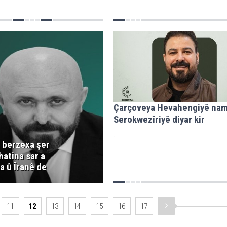
Çarçoveya Hevahengiyê na
Serokwezîriyê diyar kir
.
i berzexa şer
hatina sar a
a û Îranê de
11
12
13
14
15
16
17