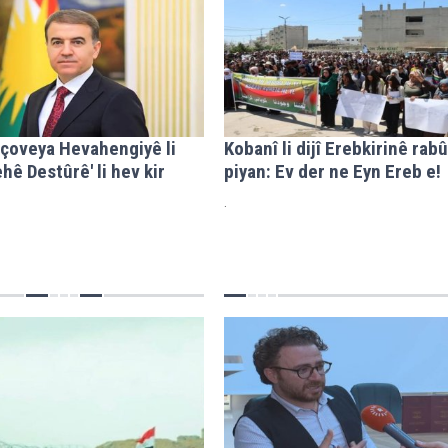
çoveya Hevahengiyê li
Kobanî li dijî Erebkirinê rab
hê Destûrê' li hev kir
piyan: Ev der ne Eyn Ereb e!
.