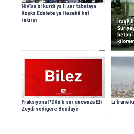
Nivîsa bi kurdî ya li ser tabelaya
Koşka Edaletê ya Hesekê hat
rakirin
Îraqê l
Sûriye
.
betonî
kîlomet
Fraksiyona PDKê li ser daxwaza Elî
Li Îranê k
Zeydî vedigere Bexdayê
.
.