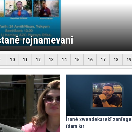
 Pêşmerge û hêzên Asayîşê hat
pejirandin
9
10
11
12
13
14
15
16
17
18
19
Îranê xwendekarekî zanîng
îdam kir