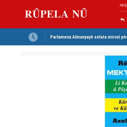
ARŞ
Parlamena Almanyayê xelata mirovî pê
Dezga Giştî ya Deverên di Derveyê K
red kir