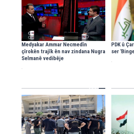
Medyakar Ammar Necmedîn
PDK û Çar
çîrokên trajîk ên nav zindana Nugra
ser 'Binge
Selmanê vedibêje
.
.