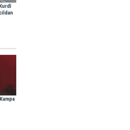
Kurdî
cildan
î Kampa