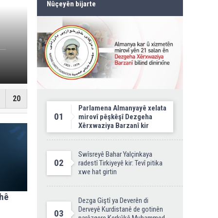
Nûçeyên bijarte
Jina Kurd Şemsî Xusr
20
Parlamena Almanyayê xelata
01
mirovî pêşkêşî Dezgeha
Xêrxwaziya Barzanî kir
Swîsreyê Bahar Yalçinkaya
02
radestî Tirkiyeyê kir: Tevî pitika
xwe hat girtin
ehê
Dezga Giştî ya Deverên di
Derveyê Kurdistanê de gotinên
03