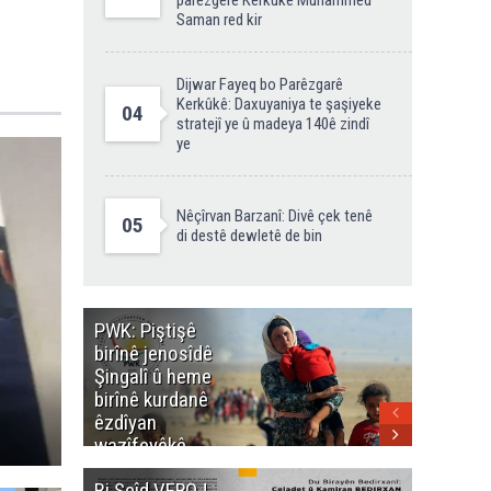
parêzgere Kerkûkê Muhammed
Saman red kir
Dijwar Fayeq bo Parêzgarê
Kerkûkê: Daxuyaniya te şaşiyeke
04
stratejî ye û madeya 140ê zindî
ye
Nêçîrvan Barzanî: Divê çek tenê
05
di destê dewletê de bin
PWK: Piştişê
PWK: Ma
birînê jenosîdê
şehîdan
Şingalî û heme
Enfalê
birînê kurdanê
Barzanîy
êzdîyan
hurmet 
wazîfeyêkê
kenê
neteweyî yê
Bi Seîd VEROJ
Wezîra