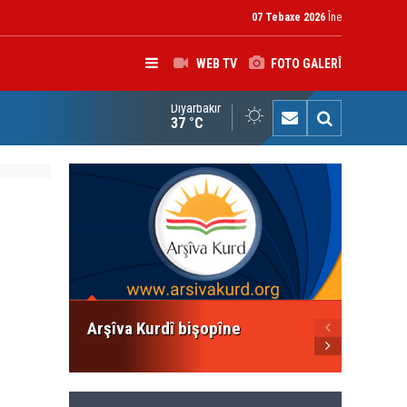
07 Tebaxe 2026
Îne
WEB TV
FOTO GALERÎ
Diyarbakır
çîrvan Barzanî: Divê çek tenê di destê dewletê de bin
37 °C
Konfer
Divê E
Netewe
Bikin
Arşîva Kurdî bişopîne