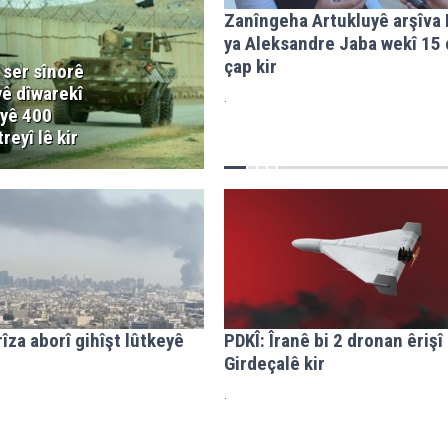
Zanîngeha Artukluyê arşîva 
ya Aleksandre Jaba wekî 15 
çap kir
i ser sînorê
yê dîwarekî
.
 yê 400
reyî lê kir
rîza aborî gihîşt lûtkeyê
PDKÎ: Îranê bi 2 dronan êriş
Girdeçalê kir
.