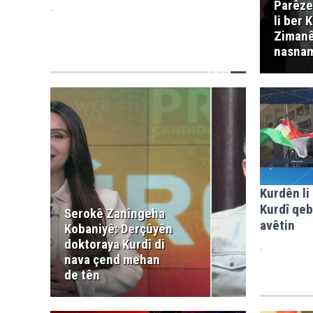
Parêze
.
li ber 
Zimanê
nasnam
Kurdên li
Kurdî qeb
Serokê Zanîngeha
avêtin
Kobaniyê: Derçûyên
doktoraya Kurdî di
.
nava çend mehan
de tên