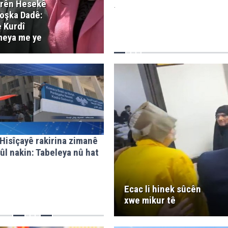
rên Hesekê
.
Koşka Dadê:
 Kurdî
eya me ye
 Hisîçayê rakirina zimanê
ûl nakin: Tabeleya nû hat
Ecac li hinek sûcên
xwe mikur tê