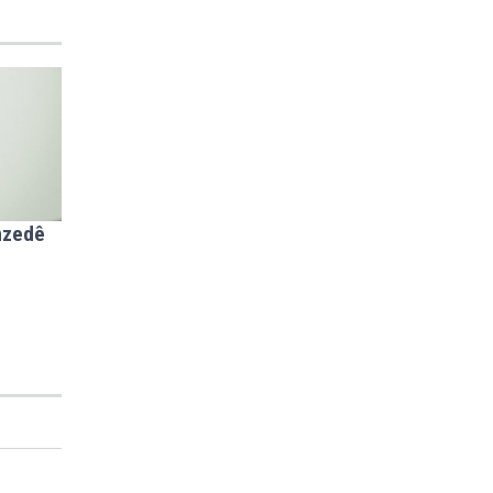
mzedê