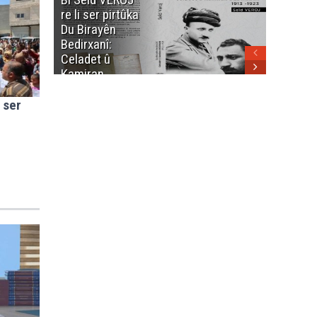
heme kurdanê
re li ser pirtûka
Berhema
dinya yo
Du Birayên
Cengî y
Bedirxanî:
Pakistan
Celadet û
û hevjîn
Kamiran
em Kurd
Bedirxan
(1913 -1923)
û ser