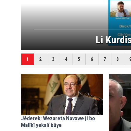
Dem û mercên xizmeta
1
2
3
4
5
6
7
8
Jêderek: Wezareta Navxwe ji bo
Malîkî yekalî bûye