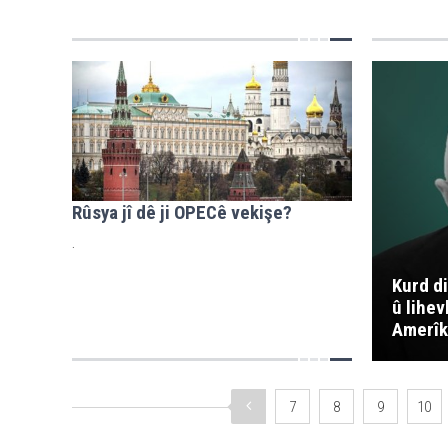
Rûsya jî dê ji OPECê vekişe?
.
Kurd d
û lihev
Amerîk
7
8
9
10