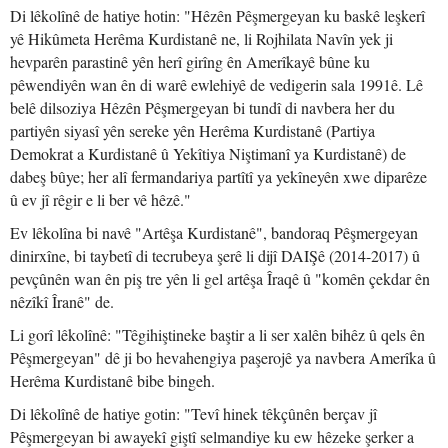
Di lêkolînê de hatiye hotin: "Hêzên Pêşmergeyan ku baskê leşkerî
yê Hikûmeta Herêma Kurdistanê ne, li Rojhilata Navîn yek ji
hevparên parastinê yên herî girîng ên Amerîkayê bûne ku
pêwendiyên wan ên di warê ewlehiyê de vedigerin sala 1991ê. Lê
belê dilsoziya Hêzên Pêşmergeyan bi tundî di navbera her du
partiyên siyasî yên sereke yên Herêma Kurdistanê (Partiya
Demokrat a Kurdistanê û Yekîtiya Niştimanî ya Kurdistanê) de
dabeş bûye; her alî fermandariya partîtî ya yekîneyên xwe diparêze
û ev jî rêgir e li ber vê hêzê."
Ev lêkolîna bi navê "Artêşa Kurdistanê", bandoraq Pêşmergeyan
dinirxîne, bi taybetî di tecrubeya şerê li dijî DAIŞê (2014-2017) û
pevçûnên wan ên piş tre yên li gel artêşa Îraqê û "komên çekdar ên
nêzîkî Îranê" de.
Li gorî lêkolînê: "Têgihiştineke baştir a li ser xalên bihêz û qels ên
Pêşmergeyan" dê ji bo hevahengiya paşerojê ya navbera Amerîka û
Herêma Kurdistanê bibe bingeh.
Di lêkolînê de hatiye gotin: "Tevî hinek têkçûnên berçav jî
Pêşmergeyan bi awayekî giştî selmandiye ku ew hêzeke şerker a