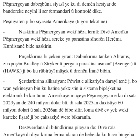
Pêşmergeyan dabeşbûna siyasî ye ku di demên hestyar de
bandoreke neyînî li ser fermandarî û kontrolê dike.
Pêşniyarên ji bo siyaseta Amerîkayê (li gorî lêkolînê)
- Naskirina Pêşmergeyan wekî hêza fermî: Divê Amerîka
Pêşmergeyan wekî hêza sereke ya parastina sînorên Herêma
Kurdistanê bide naskirin.
- Pirçekkirina bi çekên giran: Dabînkirina tankên Abrams,
zirxpoşên Bradley û Stryker û pergala parastina asmanî (Avenger) û
(HAWK) ji bo ku rûbirûyî mûşek û dronên Îranê bibin.
- Şertdarkirina alîkariyan: Pêwîst e alîkariyên darayî tenê ji bo
wan yekîneyan bin ku hatine yekxistin û sîstema bipêşketina
elektronîk bi kar tînin. Amerîkayê mûçeyê Pêşmergeyan ê ku di sala
2023yan de 240 milyon dolar bû, di sala 2025an daxistiye 60
milyon dolarî û sala 2026an dê bibe sifir, loma divê ev yek wekî
karteke fişarê ji bo çaksaziyê were bikaranîn.
- Destwerdana di bilindkirina pîleyan de: Divê rola
Amerîkayê di diyarkirina fermandaran de hebe da ku li ser bingeha