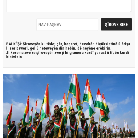
BALKÊŞÎ: Şîroveyên ku têde;
çêr, heqaret, hevokên biçûkxistinê û êrîşa
li ser bawerî, gel û neteweyên din hebin,
dê neyêne erêkirin.
JI kerema xwe re şîroveyên xwe jî bi
gramera kurdî
ya rast û
tîpên kurdî
binivîsin