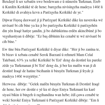
Bexdayê li ser xebatên xwe berdewam e û nûnerên Turkman, Ereb
û Kurdên Kerkûkê tê de hene; baregeha nivîsîngeha madeya 140ê li
Kerkûkê di avahiya kevn a Parêzgeha Kerkûkê de ye."
Dijwar Fayeq daxwazê jî ji Parêzgarê Kerkûkê dike ku naveroka wê
nivîsarê bi cih bîne ya ku ji bo parêzgeha Kerkûkê û parêzgehên
din yên Iraqê hatiye şandin, ji bo dabînkirina erdên akincîbûnê ji bo
veguhastiyan û dibêje: "Ez baş dibînim ku cenabê te wê nivîsarê bi
cih bîne."
Ew tîne bîra Parêzgarê Kerkûkê û diyar dike: "Her ji bo zanîna te,
bi bizav û xebata cenabê Serok Barzanî û rehmetî Mam Celal
Talebanî, 63% ya xelkê Kerkûkê bi 'Erê' deng da destûrê ku pareke
zêde ya Turkmanan jî bi 'Erê' deng da, ji ber ku mafên wan jî di
destûrê Iraqê de hatine bicihanîn û birayên Turkman jî feyde ji
madeya 140ê wergirtiye."
Herwesa dibêje: "Gelek mafên birayên Turkman di Destûrê Iraqê
de hene, her ew destûr e yê ku rê daye Eniya Turkmanî ku karê
siyasî bikin û bingeh û ragihandina wan hebe; êdî çawa cenabê te
wekî Serokê Eniya Turkmanî û Parêzgarê Kerkûkê dibêje: "Em li