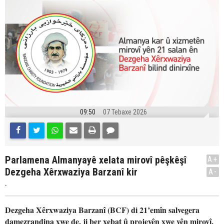
09:50
07 Tebaxe 2026
Parlamena Almanyayê xelata mirovî pêşkêşî
A+
Dezgeha Xêrxwaziya Barzanî kir
A-
.
Dezgeha Xêrxwaziya Barzanî (BCF) di 21’emîn salvegera
damezrandina xwe de, ji ber xebat û projeyên xwe yên mirovî,