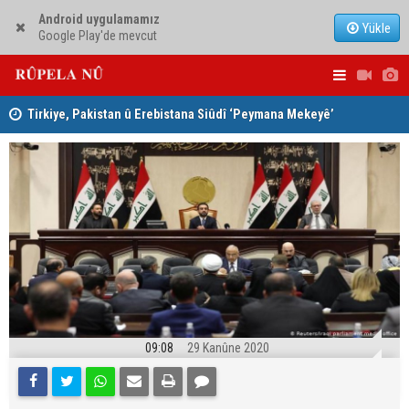
Android uygulamamız
Yükle
Google Play'de mevcut
Tirkiye, Pakistan û Erebistana Siûdî ‘Peymana Mekeyê’
Lêkolîna n
îmze kir
girîng e û 
09:08
29 Kanûne 2020