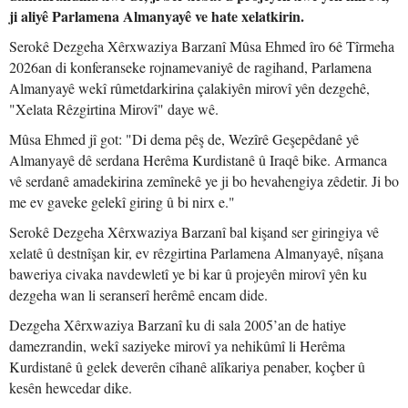
ji aliyê Parlamena Almanyayê ve hate xelatkirin.
Serokê Dezgeha Xêrxwaziya Barzanî Mûsa Ehmed îro 6ê Tîrmeha
2026an di konferanseke rojnamevaniyê de ragihand, Parlamena
Almanyayê wekî rûmetdarkirina çalakiyên mirovî yên dezgehê,
"Xelata Rêzgirtina Mirovî" daye wê.
Mûsa Ehmed jî got: "Di dema pêş de, Wezîrê Geşepêdanê yê
Almanyayê dê serdana Herêma Kurdistanê û Iraqê bike. Armanca
vê serdanê amadekirina zemînekê ye ji bo hevahengiya zêdetir. Ji bo
me ev gaveke gelekî giring û bi nirx e."
Serokê Dezgeha Xêrxwaziya Barzanî bal kişand ser giringiya vê
xelatê û destnîşan kir, ev rêzgirtina Parlamena Almanyayê, nîşana
baweriya civaka navdewletî ye bi kar û projeyên mirovî yên ku
dezgeha wan li seranserî herêmê encam dide.
Dezgeha Xêrxwaziya Barzanî ku di sala 2005’an de hatiye
damezrandin, wekî saziyeke mirovî ya nehikûmî li Herêma
Kurdistanê û gelek deverên cîhanê alîkariya penaber, koçber û
kesên hewcedar dike.