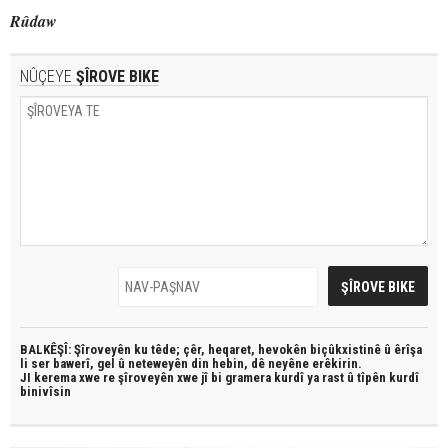
Rûdaw
NÛÇEYE
ŞÎROVE BIKE
BALKÊŞÎ: Şîroveyên ku têde;
çêr, heqaret, hevokên biçûkxistinê û êrîşa
li ser bawerî, gel û neteweyên din hebin,
dê neyêne erêkirin.
JI kerema xwe re şîroveyên xwe jî bi
gramera kurdî
ya rast û
tîpên kurdî
binivîsin