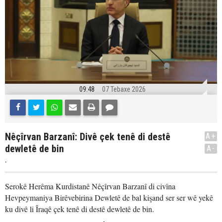
09:48
07 Tebaxe 2026
Nêçîrvan Barzanî: Divê çek tenê di destê
A+
dewletê de bin
A-
.
Serokê Herêma Kurdistanê Nêçîrvan Barzanî di civîna
Hevpeymaniya Birêvebirina Dewletê de bal kişand ser ser wê yekê
ku divê li Îraqê çek tenê di destê dewletê de bin.