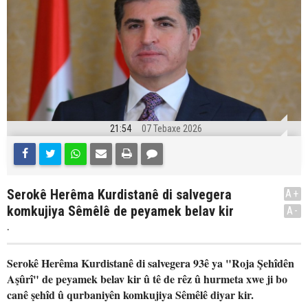
21:54
07 Tebaxe 2026
Serokê Herêma Kurdistanê di salvegera
A+
komkujiya Sêmêlê de peyamek belav kir
A-
.
Serokê Herêma Kurdistanê di salvegera 93ê ya "Roja Şehîdên
Aşûrî" de peyamek belav kir û tê de rêz û hurmeta xwe ji bo
canê şehîd û qurbaniyên komkujiya Sêmêlê diyar kir.