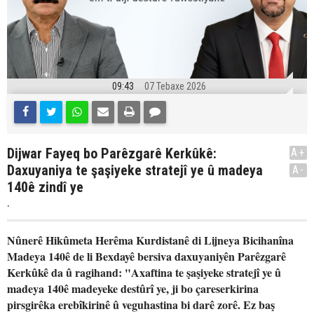
09:43
07 Tebaxe 2026
Dijwar Fayeq bo Parêzgarê Kerkûkê:
A+
Daxuyaniya te şaşiyeke stratejî ye û madeya
A-
140ê zindî ye
.
Nûnerê Hikûmeta Herêma Kurdistanê di Lijneya Bicihanîna
Madeya 140ê de li Bexdayê bersiva daxuyaniyên Parêzgarê
Kerkûkê da û ragihand: "Axaftina te şaşiyeke stratejî ye û
madeya 140ê madeyeke destûrî ye, ji bo çareserkirina
pirsgirêka erebîkirinê û veguhastina bi darê zorê. Ez baş