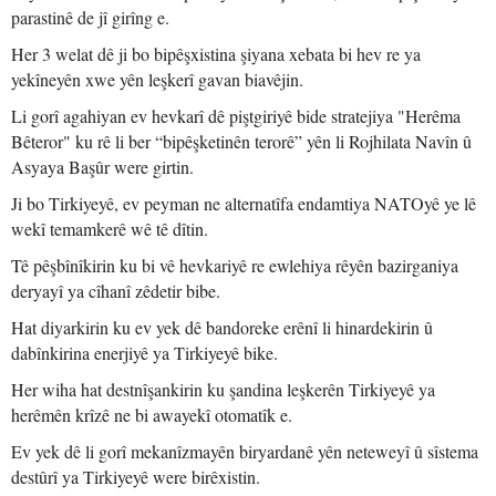
parastinê de jî girîng e.
Her 3 welat dê ji bo bipêşxistina şiyana xebata bi hev re ya
yekîneyên xwe yên leşkerî gavan biavêjin.
Li gorî agahiyan ev hevkarî dê piştgiriyê bide stratejiya "Herêma
Bêteror" ku rê li ber “bipêşketinên terorê” yên li Rojhilata Navîn û
Asyaya Başûr were girtin.
Ji bo Tirkiyeyê, ev peyman ne alternatîfa endamtiya NATOyê ye lê
wekî temamkerê wê tê dîtin.
Tê pêşbînîkirin ku bi vê hevkariyê re ewlehiya rêyên bazirganiya
deryayî ya cîhanî zêdetir bibe.
Hat diyarkirin ku ev yek dê bandoreke erênî li hinardekirin û
dabînkirina enerjiyê ya Tirkiyeyê bike.
Her wiha hat destnîşankirin ku şandina leşkerên Tirkiyeyê ya
herêmên krîzê ne bi awayekî otomatîk e.
Ev yek dê li gorî mekanîzmayên biryardanê yên neteweyî û sîstema
destûrî ya Tirkiyeyê were birêxistin.