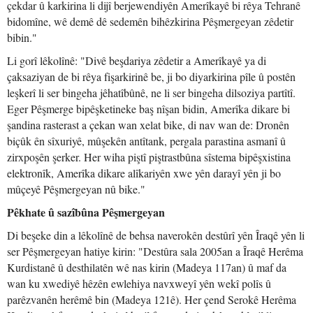
çekdar û karkirina li dijî berjewendiyên Amerîkayê bi rêya Tehranê
bidomîne, wê demê dê sedemên bihêzkirina Pêşmergeyan zêdetir
bibin."
Li gorî lêkolînê: "Divê beşdariya zêdetir a Amerîkayê ya di
çaksaziyan de bi rêya fişarkirinê be, ji bo diyarkirina pîle û postên
leşkerî li ser bingeha jêhatîbûnê, ne li ser bingeha dilsoziya partîtî.
Eger Pêşmerge bipêşketineke baş nîşan bidin, Amerîka dikare bi
şandina rasterast a çekan wan xelat bike, di nav wan de: Dronên
biçûk ên sîxuriyê, mûşekên antîtank, pergala parastina asmanî û
zirxpoşên şerker. Her wiha piştî piştrastbûna sîstema bipêşxistina
elektronîk, Amerîka dikare alîkariyên xwe yên darayî yên ji bo
mûçeyê Pêşmergeyan nû bike."
Pêkhate û sazîbûna Pêşmergeyan
Di beşeke din a lêkolînê de behsa naverokên destûrî yên Îraqê yên li
ser Pêşmergeyan hatiye kirin: "Destûra sala 2005an a Îraqê Herêma
Kurdistanê û desthilatên wê nas kirin (Madeya 117an) û maf da
wan ku xwediyê hêzên ewlehiya navxweyî yên wekî polîs û
parêzvanên herêmê bin (Madeya 121ê). Her çend Serokê Herêma