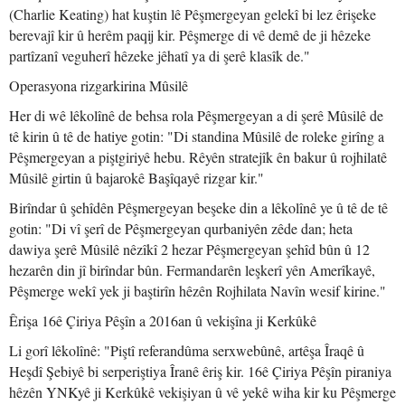
(Charlie Keating) hat kuştin lê Pêşmergeyan gelekî bi lez êrişeke
berevajî kir û herêm paqij kir. Pêşmerge di vê demê de ji hêzeke
partîzanî veguherî hêzeke jêhatî ya di şerê klasîk de."
Operasyona rizgarkirina Mûsilê
Her di wê lêkolînê de behsa rola Pêşmergeyan a di şerê Mûsilê de
tê kirin û tê de hatiye gotin: "Di standina Mûsilê de roleke girîng a
Pêşmergeyan a piştgiriyê hebu. Rêyên stratejîk ên bakur û rojhilatê
Mûsilê girtin û bajarokê Başîqayê rizgar kir."
Birîndar û şehîdên Pêşmergeyan beşeke din a lêkolînê ye û tê de tê
gotin: "Di vî şerî de Pêşmergeyan qurbaniyên zêde dan; heta
dawiya şerê Mûsilê nêzîkî 2 hezar Pêşmergeyan şehîd bûn û 12
hezarên din jî birîndar bûn. Fermandarên leşkerî yên Amerîkayê,
Pêşmerge wekî yek ji baştirîn hêzên Rojhilata Navîn wesif kirine."
Êrişa 16ê Çiriya Pêşîn a 2016an û vekişîna ji Kerkûkê
Li gorî lêkolînê: "Piştî referandûma serxwebûnê, artêşa Îraqê û
Heşdî Şebiyê bi serperiştiya Îranê êriş kir. 16ê Çiriya Pêşîn piraniya
hêzên YNKyê ji Kerkûkê vekişiyan û vê yekê wiha kir ku Pêşmerge