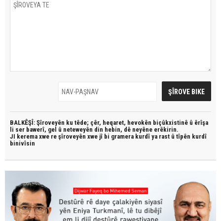
BALKÊŞÎ: Şîroveyên ku têde;
çêr, heqaret, hevokên biçûkxistinê û êrîşa
li ser bawerî, gel û neteweyên din hebin,
dê neyêne erêkirin.
JI kerema xwe re şîroveyên xwe jî bi
gramera kurdî
ya rast û
tîpên kurdî
binivîsin