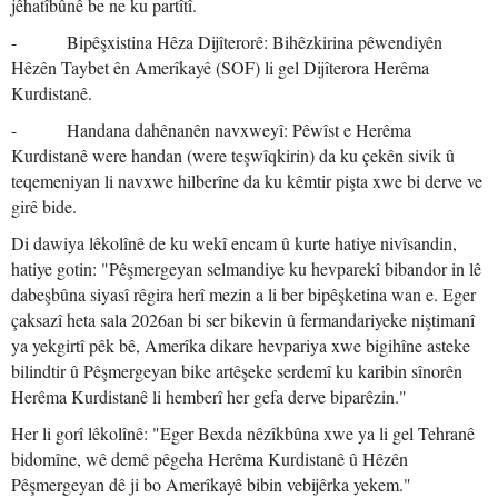
jêhatîbûnê be ne ku partîtî.
- Bipêşxistina Hêza Dijîterorê: Bihêzkirina pêwendiyên
Hêzên Taybet ên Amerîkayê (SOF) li gel Dijîterora Herêma
Kurdistanê.
- Handana dahênanên navxweyî: Pêwîst e Herêma
Kurdistanê were handan (were teşwîqkirin) da ku çekên sivik û
teqemeniyan li navxwe hilberîne da ku kêmtir pişta xwe bi derve ve
girê bide.
Di dawiya lêkolînê de ku wekî encam û kurte hatiye nivîsandin,
hatiye gotin: "Pêşmergeyan selmandiye ku hevparekî bibandor in lê
dabeşbûna siyasî rêgira herî mezin a li ber bipêşketina wan e. Eger
çaksazî heta sala 2026an bi ser bikevin û fermandariyeke niştimanî
ya yekgirtî pêk bê, Amerîka dikare hevpariya xwe bigihîne asteke
bilindtir û Pêşmergeyan bike artêşeke serdemî ku karibin sînorên
Herêma Kurdistanê li hemberî her gefa derve biparêzin."
Her li gorî lêkolînê: "Eger Bexda nêzîkbûna xwe ya li gel Tehranê
bidomîne, wê demê pêgeha Herêma Kurdistanê û Hêzên
Pêşmergeyan dê ji bo Amerîkayê bibin vebijêrka yekem."