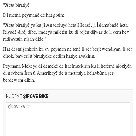
"Xeta biratiyê"
Di metna peymanê de hat gotin:
"Xeta biratiyê ya ku ji Anadoluyê heta Hîcazê, ji Îslamabadê heta
Riyadê dirêj dibe, îradeya miletên ku di rojên dijwar de li cem hev
radiwestin nîşan dide."
Hat destnîşankirin ku ev peyman ne tenê li ser berjewendiyan, li ser
dîrok, bawerî û biratiyeke qedîm hatiye avakirin.
Peymana Mekeyê di demekê de hat îmzekirin ku li herêmê aloziyên
di navbera Îran û Amerîkayê de û metirsiya belavbûna şer
berdewam dikin.
NÛÇEYE
ŞÎROVE BIKE