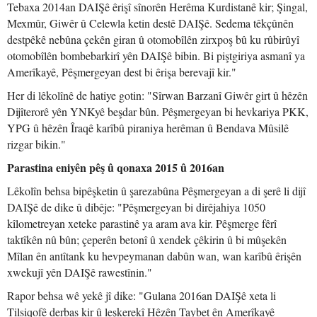
Tebaxa 2014an DAIŞê êrişî sînorên Herêma Kurdistanê kir; Şingal,
Mexmûr, Giwêr û Celewla ketin destê DAIŞê. Sedema têkçûnên
destpêkê nebûna çekên giran û otomobîlên zirxpoş bû ku rûbirûyî
otomobîlên bombebarkirî yên DAIŞê bibin. Bi piştgiriya asmanî ya
Amerîkayê, Pêşmergeyan dest bi êrişa berevajî kir."
Her di lêkolînê de hatiye gotin: "Sîrwan Barzanî Giwêr girt û hêzên
Dijîterorê yên YNKyê beşdar bûn. Pêşmergeyan bi hevkariya PKK,
YPG û hêzên Îraqê karîbû piraniya herêman û Bendava Mûsilê
rizgar bikin."
Parastina eniyên pêş û qonaxa 2015 û 2016an
Lêkolîn behsa bipêşketin û şarezabûna Pêşmergeyan a di şerê li dijî
DAIŞê de dike û dibêje: "Pêşmergeyan bi dirêjahiya 1050
kîlometreyan xeteke parastinê ya aram ava kir. Pêşmerge fêrî
taktîkên nû bûn; çeperên betonî û xendek çêkirin û bi mûşekên
Mîlan ên antîtank ku hevpeymanan dabûn wan, wan karîbû êrişên
xwekujî yên DAIŞê rawestînin."
Rapor behsa wê yekê jî dike: "Gulana 2016an DAIŞê xeta li
Tilsiqofê derbas kir û leşkerekî Hêzên Taybet ên Amerîkayê