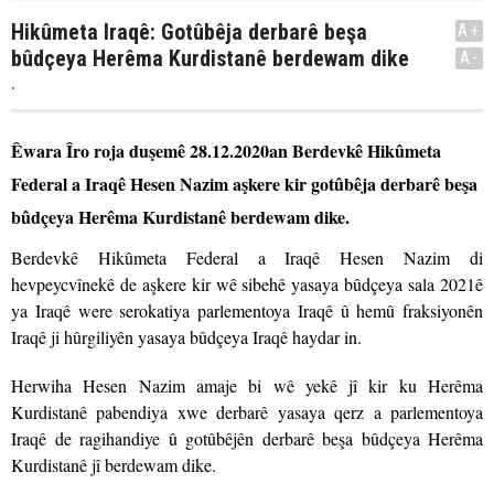
Hikûmeta Iraqê: Gotûbêja derbarê beşa
A+
bûdçeya Herêma Kurdistanê berdewam dike
A-
.
Êwara Îro roja duşemê 28.12.2020an Berdevkê Hikûmeta
Federal a Iraqê Hesen Nazim aşkere kir gotûbêja derbarê beşa
bûdçeya Herêma Kurdistanê berdewam dike.
Berdevkê Hikûmeta Federal a Iraqê Hesen Nazim di
hevpeycvînekê de aşkere kir wê sibehê yasaya bûdçeya sala 2021ê
ya Iraqê were serokatiya parlementoya Iraqê û hemû fraksiyonên
Iraqê ji hûrgiliyên yasaya bûdçeya Iraqê haydar in.
Herwiha Hesen Nazim amaje bi wê yekê jî kir ku Herêma
Kurdistanê pabendiya xwe derbarê yasaya qerz a parlementoya
Iraqê de ragihandiye û gotûbêjên derbarê beşa bûdçeya Herêma
Kurdistanê jî berdewam dike.