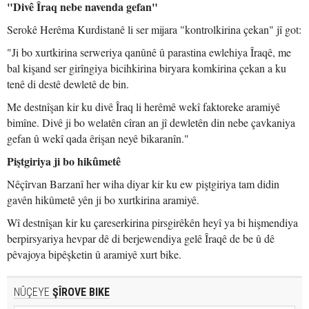
"Divê Îraq nebe navenda gefan"
Serokê Herêma Kurdistanê li ser mijara "kontrolkirina çekan" jî got:
"Ji bo xurtkirina serweriya qanûnê û parastina ewlehiya Îraqê, me
bal kişand ser girîngiya bicihkirina biryara komkirina çekan a ku
tenê di destê dewletê de bin.
Me destnîşan kir ku divê Îraq li herêmê wekî faktoreke aramiyê
bimîne. Divê ji bo welatên cîran an jî dewletên din nebe çavkaniya
gefan û wekî qada êrişan neyê bikaranîn."
Piştgiriya ji bo hikûmetê
Nêçîrvan Barzanî her wiha diyar kir ku ew piştgiriya tam didin
gavên hikûmetê yên ji bo xurtkirina aramiyê.
Wî destnîşan kir ku çareserkirina pirsgirêkên heyî ya bi hişmendiya
berpirsyariya hevpar dê di berjewendiya gelê Îraqê de be û dê
pêvajoya bipêşketin û aramiyê xurt bike.
NÛÇEYE
ŞÎROVE BIKE