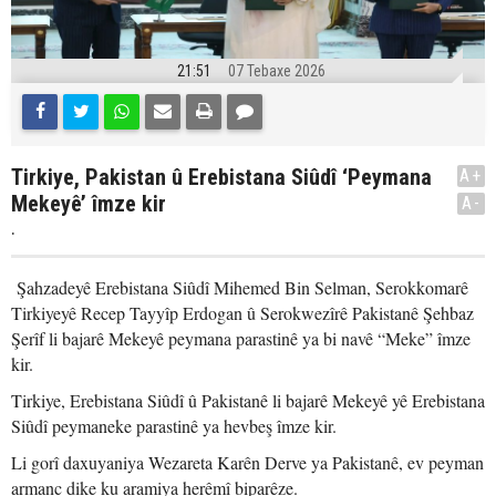
21:51
07 Tebaxe 2026
Tirkiye, Pakistan û Erebistana Siûdî ‘Peymana
A+
Mekeyê’ îmze kir
A-
.
Şahzadeyê Erebistana Siûdî Mihemed Bin Selman, Serokkomarê
Tirkiyeyê Recep Tayyîp Erdogan û Serokwezîrê Pakistanê Şehbaz
Şerîf li bajarê Mekeyê peymana parastinê ya bi navê “Meke” îmze
kir.
Tirkiye, Erebistana Siûdî û Pakistanê li bajarê Mekeyê yê Erebistana
Siûdî peymaneke parastinê ya hevbeş îmze kir.
Li gorî daxuyaniya Wezareta Karên Derve ya Pakistanê, ev peyman
armanc dike ku aramiya herêmî biparêze.