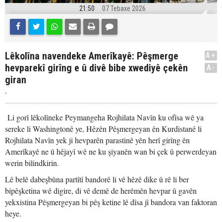
21:50
07 Tebaxe 2026
Lêkolîna navendeke Amerîkayê: Pêşmerge
A+
hevparekî girîng e û divê bibe xwediyê çekên
A-
giran
.
Li gorî lêkolîneke Peymangeha Rojhilata Navîn ku ofîsa wê ya
sereke li Washingtonê ye, Hêzên Pêşmergeyan ên Kurdistanê li
Rojhilata Navîn yek ji hevparên parastinê yên herî girîng ên
Amerîkayê ne û hêjayî wê ne ku şiyanên wan bi çek û perwerdeyan
werin bilindkirin.
Lê belê dabeşbûna partîtî bandorê li vê hêzê dike û rê li ber
bipêşketina wê digire, di vê demê de herêmên hevpar û gavên
yekxistina Pêşmergeyan bi pêş ketine lê dîsa jî bandora van faktoran
heye.