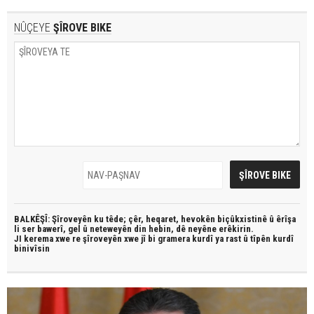
NÛÇEYE
ŞÎROVE BIKE
BALKÊŞÎ: Şîroveyên ku têde;
çêr, heqaret, hevokên biçûkxistinê û êrîşa
li ser bawerî, gel û neteweyên din hebin,
dê neyêne erêkirin.
JI kerema xwe re şîroveyên xwe jî bi
gramera kurdî
ya rast û
tîpên kurdî
binivîsin