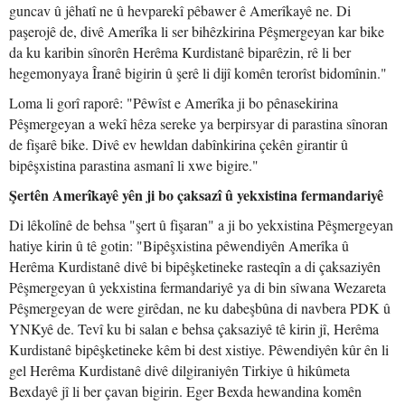
guncav û jêhatî ne û hevparekî pêbawer ê Amerîkayê ne. Di
paşerojê de, divê Amerîka li ser bihêzkirina Pêşmergeyan kar bike
da ku karibin sînorên Herêma Kurdistanê biparêzin, rê li ber
hegemonyaya Îranê bigirin û şerê li dijî komên terorîst bidomînin."
Loma li gorî raporê: "Pêwîst e Amerîka ji bo pênasekirina
Pêşmergeyan a wekî hêza sereke ya berpirsyar di parastina sînoran
de fişarê bike. Divê ev hewldan dabînkirina çekên girantir û
bipêşxistina parastina asmanî li xwe bigire."
Şertên Amerîkayê yên ji bo çaksazî û yekxistina fermandariyê
Di lêkolînê de behsa "şert û fişaran" a ji bo yekxistina Pêşmergeyan
hatiye kirin û tê gotin: "Bipêşxistina pêwendiyên Amerîka û
Herêma Kurdistanê divê bi bipêşketineke rasteqîn a di çaksaziyên
Pêşmergeyan û yekxistina fermandariyê ya di bin sîwana Wezareta
Pêşmergeyan de were girêdan, ne ku dabeşbûna di navbera PDK û
YNKyê de. Tevî ku bi salan e behsa çaksaziyê tê kirin jî, Herêma
Kurdistanê bipêşketineke kêm bi dest xistiye. Pêwendiyên kûr ên li
gel Herêma Kurdistanê divê dilgiraniyên Tirkiye û hikûmeta
Bexdayê jî li ber çavan bigirin. Eger Bexda hewandina komên