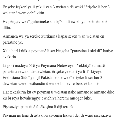
Êrişeke leşkerî ya li yek ji van 3 welatan dê wekî "êrişeke li her 3
welatan" were qebûlkirin.
Ev pêngav wekî guherîneke stratejîk a di ewlehiya herêmê de tê
dîtin.
Armanca wê ya sereke xurtkirina kapasîteyên wan welatan ên
parastinê ye.
Xala herî krîtîk a peymanê li ser bingeha "parastina kolektîf" hatiye
avakirin.
Li gorî madeya 51ê ya Peymana Neteweyên Yekbûyî ku mafê
parastina rewa dide dewletan; êrişeke çekdarî ya li Tirkiyeyê,
Erebistana Siûdî yan jî Pakistanê, dê wekî êrişeke li ser her 3
dewletan were hesibandin û ew dê bi hev re bersivê bidinê.
Hat tekezkirin ku ev peyman ti welatan nake armanc lê armanc dike
ku bi rêya hevahengiyê ewlehiya herêmî mîsoger bike.
Pîşesaziya parastinê û têkoşîna li dijî terorê
Peyman ne tenê di asta operasyonên leşkerî de, di warê pîşesaziya