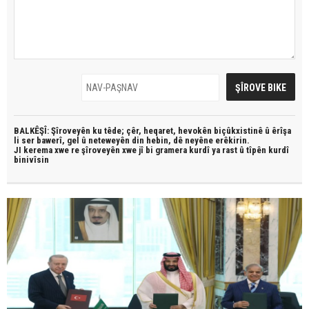
BALKÊŞÎ: Şîroveyên ku têde;
çêr, heqaret, hevokên biçûkxistinê û êrîşa
li ser bawerî, gel û neteweyên din hebin,
dê neyêne erêkirin.
JI kerema xwe re şîroveyên xwe jî bi
gramera kurdî
ya rast û
tîpên kurdî
binivîsin