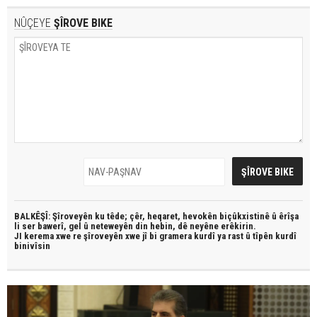
NÛÇEYE
ŞÎROVE BIKE
BALKÊŞÎ: Şîroveyên ku têde;
çêr, heqaret, hevokên biçûkxistinê û êrîşa
li ser bawerî, gel û neteweyên din hebin,
dê neyêne erêkirin.
JI kerema xwe re şîroveyên xwe jî bi
gramera kurdî
ya rast û
tîpên kurdî
binivîsin