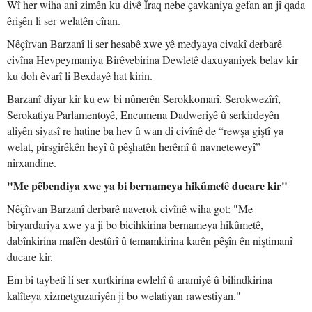
Wî her wiha anî zimên ku divê Îraq nebe çavkaniya gefan an jî qada
êrişên li ser welatên cîran.
Nêçîrvan Barzanî li ser hesabê xwe yê medyaya civakî derbarê
civîna Hevpeymaniya Birêvebirina Dewletê daxuyaniyek belav kir
ku doh êvarî li Bexdayê hat kirin.
Barzanî diyar kir ku ew bi nûnerên Serokkomarî, Serokwezîrî,
Serokatiya Parlamentoyê, Encumena Dadweriyê û serkirdeyên
aliyên siyasî re hatine ba hev û wan di civînê de “rewşa giştî ya
welat, pirsgirêkên heyî û pêşhatên herêmî û navneteweyî”
nirxandine.
"Me pêbendiya xwe ya bi bernameya hikûmetê ducare kir"
Nêçîrvan Barzanî derbarê naverok civînê wiha got: "Me
biryardariya xwe ya ji bo bicihkirina bernameya hikûmetê,
dabînkirina mafên destûrî û temamkirina karên pêşîn ên niştimanî
ducare kir.
Em bi taybetî li ser xurtkirina ewlehî û aramiyê û bilindkirina
kalîteya xizmetguzariyên ji bo welatiyan rawestiyan."