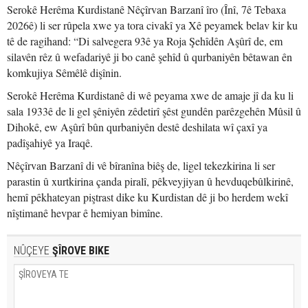
Serokê Herêma Kurdistanê Nêçîrvan Barzanî îro (Înî, 7ê Tebaxa
2026ê) li ser rûpela xwe ya tora civakî ya Xê peyamek belav kir ku
tê de ragihand: “Di salvegera 93ê ya Roja Şehîdên Aşûrî de, em
silavên rêz û wefadariyê ji bo canê şehîd û qurbaniyên bêtawan ên
komkujiya Sêmêlê dişînin.
Serokê Herêma Kurdistanê di wê peyama xwe de amaje jî da ku li
sala 1933ê de li gel şêniyên zêdetirî şêst gundên parêzgehên Mûsil û
Dihokê, ew Aşûrî bûn qurbaniyên destê deshilata wî çaxî ya
padîşahiyê ya Iraqê.
Nêçîrvan Barzanî di vê bîranîna biêş de, ligel tekezkirina li ser
parastin û xurtkirina çanda piralî, pêkveyjiyan û hevduqebûlkirinê,
hemî pêkhateyan piştrast dike ku Kurdistan dê ji bo herdem wekî
nîştimanê hevpar ê hemiyan bimîne.
NÛÇEYE
ŞÎROVE BIKE