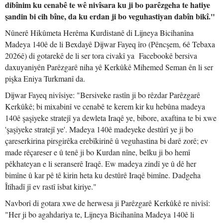
dibînim ku cenabê te wê nivîsara ku ji bo parêzgeha te hatiye
şandin bi cih bîne, da ku erdan ji bo veguhastiyan dabîn bikî."
Nûnerê Hikûmeta Herêma Kurdistanê di Lijneya Bicihanîna
Madeya 140ê de li Bexdayê Dijwar Fayeq îro (Pêncşem, 6ê Tebaxa
2026ê) di gotarekê de li ser tora civakî ya Facebookê bersiva
daxuyaniyên Parêzgarê niha yê Kerkûkê Mihemed Seman ên li ser
pişka Eniya Turkmanî da.
Dijwar Fayeq nivîsiye: "Bersiveke rastîn ji bo rêzdar Parêzgarê
Kerkûkê; bi mixabinî ve cenabê te kerem kir ku hebûna madeya
140ê şaşiyeke stratejî ya dewleta Iraqê ye, bibore, axaftina te bi xwe
'şaşiyeke stratejî ye'. Madeya 140ê madeyeke destûrî ye ji bo
çareserkirina pirsgirêka erebîkirinê û veguhastina bi darê zorê; ev
made rêçareser e û tenê ji bo Kurdan nîne, belku ji bo hemî
pêkhateyan e li seranserê Iraqê. Ew madeya zindî ye û dê her
bimîne û kar pê tê kirin heta ku destûrê Iraqê bimîne. Dadgeha
Îtîhadî jî ev rastî îsbat kiriye."
Navborî di gotara xwe de herwesa ji Parêzgarê Kerkûkê re nivîsî:
"Her ji bo agahdariya te, Lijneya Bicihanîna Madeya 140ê li