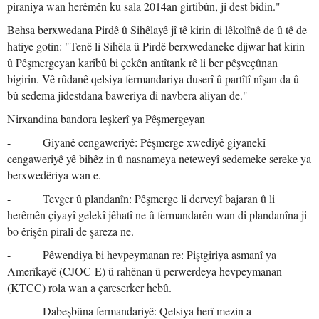
piraniya wan herêmên ku sala 2014an girtibûn, ji dest bidin."
Behsa berxwedana Pirdê û Sihêlayê jî tê kirin di lêkolînê de û tê de
hatiye gotin: "Tenê li Sihêla û Pirdê berxwedaneke dijwar hat kirin
û Pêşmergeyan karîbû bi çekên antîtank rê li ber pêşveçûnan
bigirin. Vê rûdanê qelsiya fermandariya duserî û partîtî nîşan da û
bû sedema jidestdana baweriya di navbera aliyan de."
Nirxandina bandora leşkerî ya Pêşmergeyan
- Giyanê cengaweriyê: Pêşmerge xwediyê giyanekî
cengaweriyê yê bihêz in û nasnameya neteweyî sedemeke sereke ya
berxwedêriya wan e.
- Tevger û plandanîn: Pêşmerge li derveyî bajaran û li
herêmên çiyayî gelekî jêhatî ne û fermandarên wan di plandanîna ji
bo êrişên piralî de şareza ne.
- Pêwendiya bi hevpeymanan re: Piştgiriya asmanî ya
Amerîkayê (CJOC-E) û rahênan û perwerdeya hevpeymanan
(KTCC) rola wan a çareserker hebû.
- Dabeşbûna fermandariyê: Qelsiya herî mezin a