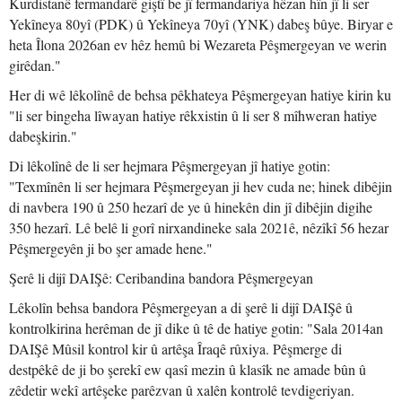
Kurdistanê fermandarê giştî be jî fermandariya hêzan hîn jî li ser
Yekîneya 80yî (PDK) û Yekîneya 70yî (YNK) dabeş bûye. Biryar e
heta Îlona 2026an ev hêz hemû bi Wezareta Pêşmergeyan ve werin
girêdan."
Her di wê lêkolînê de behsa pêkhateya Pêşmergeyan hatiye kirin ku
"li ser bingeha lîwayan hatiye rêkxistin û li ser 8 mîhweran hatiye
dabeşkirin."
Di lêkolînê de li ser hejmara Pêşmergeyan jî hatiye gotin:
"Texmînên li ser hejmara Pêşmergeyan ji hev cuda ne; hinek dibêjin
di navbera 190 û 250 hezarî de ye û hinekên din jî dibêjin digihe
350 hezarî. Lê belê li gorî nirxandineke sala 2021ê, nêzîkî 56 hezar
Pêşmergeyên ji bo şer amade hene."
Şerê li dijî DAIŞê: Ceribandina bandora Pêşmergeyan
Lêkolîn behsa bandora Pêşmergeyan a di şerê li dijî DAIŞê û
kontrolkirina herêman de jî dike û tê de hatiye gotin: "Sala 2014an
DAIŞê Mûsil kontrol kir û artêşa Îraqê rûxiya. Pêşmerge di
destpêkê de ji bo şerekî ew qasî mezin û klasîk ne amade bûn û
zêdetir wekî artêşeke parêzvan û xalên kontrolê tevdigeriyan.