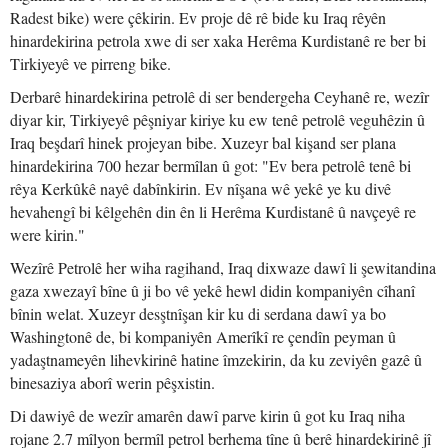
Radest bike) were çêkirin. Ev proje dê rê bide ku Iraq rêyên
hinardekirina petrola xwe di ser xaka Herêma Kurdistanê re ber bi
Tirkiyeyê ve pirreng bike.
Derbarê hinardekirina petrolê di ser bendergeha Ceyhanê re, wezîr
diyar kir, Tirkiyeyê pêşniyar kiriye ku ew tenê petrolê veguhêzin û
Iraq beşdarî hinek projeyan bibe. Xuzeyr bal kişand ser plana
hinardekirina 700 hezar bermîlan û got: "Ev bera petrolê tenê bi
rêya Kerkûkê nayê dabînkirin. Ev nîşana wê yekê ye ku divê
hevahengî bi kêlgehên din ên li Herêma Kurdistanê û navçeyê re
were kirin."
Wezîrê Petrolê her wiha ragihand, Iraq dixwaze dawî li şewitandina
gaza xwezayî bîne û ji bo vê yekê hewl didin kompaniyên cîhanî
bînin welat. Xuzeyr desştnîşan kir ku di serdana dawî ya bo
Washingtonê de, bi kompaniyên Amerîkî re çendîn peyman û
yadaştnameyên lihevkirinê hatine îmzekirin, da ku zeviyên gazê û
binesaziya aborî werin pêşxistin.
Di dawiyê de wezîr amarên dawî parve kirin û got ku Iraq niha
rojane 2.7 mîlyon bermîl petrol berhema tîne û berê hinardekirinê jî