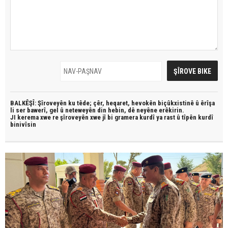
BALKÊŞÎ: Şîroveyên ku têde;
çêr, heqaret, hevokên biçûkxistinê û êrîşa
li ser bawerî, gel û neteweyên din hebin,
dê neyêne erêkirin.
JI kerema xwe re şîroveyên xwe jî bi
gramera kurdî
ya rast û
tîpên kurdî
binivîsin