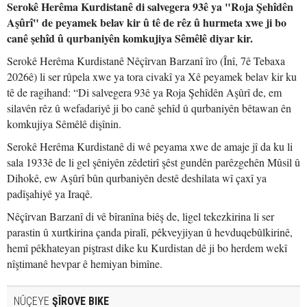
Serokê Herêma Kurdistanê di salvegera 93ê ya "Roja Şehîdên
Aşûrî" de peyamek belav kir û tê de rêz û hurmeta xwe ji bo
canê şehîd û qurbaniyên komkujiya Sêmêlê diyar kir.
Serokê Herêma Kurdistanê Nêçîrvan Barzanî îro (Înî, 7ê Tebaxa
2026ê) li ser rûpela xwe ya tora civakî ya Xê peyamek belav kir ku
tê de ragihand: “Di salvegera 93ê ya Roja Şehîdên Aşûrî de, em
silavên rêz û wefadariyê ji bo canê şehîd û qurbaniyên bêtawan ên
komkujiya Sêmêlê dişînin.
Serokê Herêma Kurdistanê di wê peyama xwe de amaje jî da ku li
sala 1933ê de li gel şêniyên zêdetirî şêst gundên parêzgehên Mûsil û
Dihokê, ew Aşûrî bûn qurbaniyên destê deshilata wî çaxî ya
padîşahiyê ya Iraqê.
Nêçîrvan Barzanî di vê bîranîna biêş de, ligel tekezkirina li ser
parastin û xurtkirina çanda piralî, pêkveyjiyan û hevduqebûlkirinê,
hemî pêkhateyan piştrast dike ku Kurdistan dê ji bo herdem wekî
nîştimanê hevpar ê hemiyan bimîne.
NÛÇEYE
ŞÎROVE BIKE