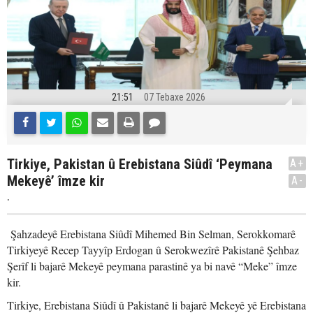
21:51
07 Tebaxe 2026
Tirkiye, Pakistan û Erebistana Siûdî ‘Peymana
A+
Mekeyê’ îmze kir
A-
.
Şahzadeyê Erebistana Siûdî Mihemed Bin Selman, Serokkomarê
Tirkiyeyê Recep Tayyîp Erdogan û Serokwezîrê Pakistanê Şehbaz
Şerîf li bajarê Mekeyê peymana parastinê ya bi navê “Meke” îmze
kir.
Tirkiye, Erebistana Siûdî û Pakistanê li bajarê Mekeyê yê Erebistana