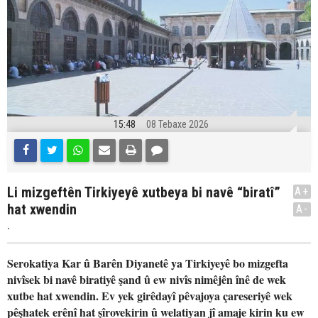
15:48
08 Tebaxe 2026
Li mizgeftên Tirkiyeyê xutbeya bi navê “biratî”
A+
hat xwendin
A-
.
Serokatiya Kar û Barên Diyanetê ya Tirkiyeyê bo mizgefta
nivîsek bi navê biratiyê şand û ew nivîs nimêjên înê de wek
xutbe hat xwendin. Ev yek girêdayî pêvajoya çareseriyê wek
pêşhatek erênî hat şîrovekirin û welatiyan jî amaje kirin ku ew