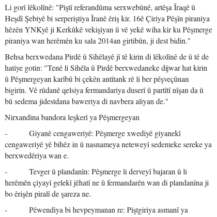
Li gorî lêkolînê: "Piştî referandûma serxwebûnê, artêşa Îraqê û
Heşdî Şebiyê bi serperiştiya Îranê êriş kir. 16ê Çiriya Pêşîn piraniya
hêzên YNKyê ji Kerkûkê vekişiyan û vê yekê wiha kir ku Pêşmerge
piraniya wan herêmên ku sala 2014an girtibûn, ji dest bidin."
Behsa berxwedana Pirdê û Sihêlayê jî tê kirin di lêkolînê de û tê de
hatiye gotin: "Tenê li Sihêla û Pirdê berxwedaneke dijwar hat kirin
û Pêşmergeyan karîbû bi çekên antîtank rê li ber pêşveçûnan
bigirin. Vê rûdanê qelsiya fermandariya duserî û partîtî nîşan da û
bû sedema jidestdana baweriya di navbera aliyan de."
Nirxandina bandora leşkerî ya Pêşmergeyan
- Giyanê cengaweriyê: Pêşmerge xwediyê giyanekî
cengaweriyê yê bihêz in û nasnameya neteweyî sedemeke sereke ya
berxwedêriya wan e.
- Tevger û plandanîn: Pêşmerge li derveyî bajaran û li
herêmên çiyayî gelekî jêhatî ne û fermandarên wan di plandanîna ji
bo êrişên piralî de şareza ne.
- Pêwendiya bi hevpeymanan re: Piştgiriya asmanî ya