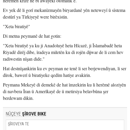
herêmên krîzê ne bi awayekî otomatîk e.
Ev yek dê li gorî mekanîzmayên biryardanê yên neteweyî û sîstema
destûrî ya Tirkiyeyê were birêxistin.
"Xeta biratiyê"
Di metna peymanê de hat gotin:
"Xeta biratiyê ya ku ji Anadoluyê heta Hîcazê, ji Îslamabadê heta
Riyadê dirêj dibe, îradeya miletên ku di rojên dijwar de li cem hev
radiwestin nîşan dide."
Hat destnîşankirin ku ev peyman ne tenê li ser berjewendiyan, li ser
dîrok, bawerî û biratiyeke qedîm hatiye avakirin.
Peymana Mekeyê di demekê de hat îmzekirin ku li herêmê aloziyên
di navbera Îran û Amerîkayê de û metirsiya belavbûna şer
berdewam dikin.
NÛÇEYE
ŞÎROVE BIKE