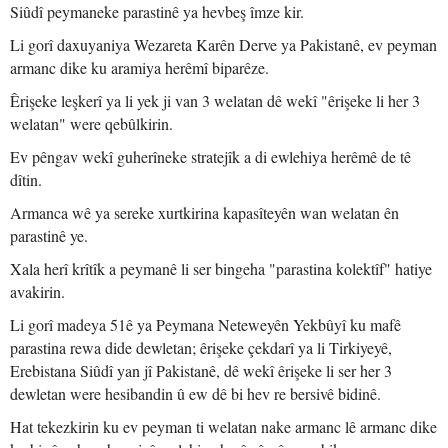
Siûdî peymaneke parastinê ya hevbeş îmze kir.
Li gorî daxuyaniya Wezareta Karên Derve ya Pakistanê, ev peyman
armanc dike ku aramiya herêmî biparêze.
Êrişeke leşkerî ya li yek ji van 3 welatan dê wekî "êrişeke li her 3
welatan" were qebûlkirin.
Ev pêngav wekî guherîneke stratejîk a di ewlehiya herêmê de tê
dîtin.
Armanca wê ya sereke xurtkirina kapasîteyên wan welatan ên
parastinê ye.
Xala herî krîtîk a peymanê li ser bingeha "parastina kolektîf" hatiye
avakirin.
Li gorî madeya 51ê ya Peymana Neteweyên Yekbûyî ku mafê
parastina rewa dide dewletan; êrişeke çekdarî ya li Tirkiyeyê,
Erebistana Siûdî yan jî Pakistanê, dê wekî êrişeke li ser her 3
dewletan were hesibandin û ew dê bi hev re bersivê bidinê.
Hat tekezkirin ku ev peyman ti welatan nake armanc lê armanc dike