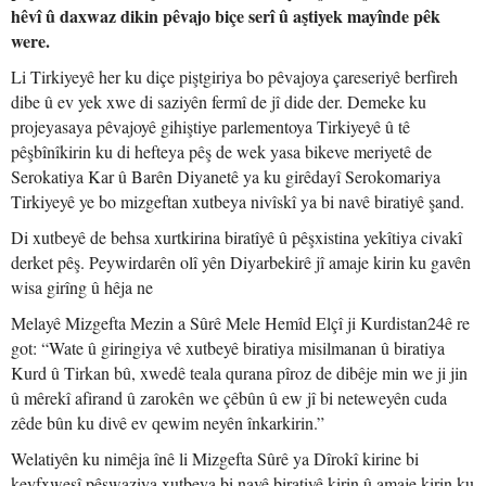
hêvî û daxwaz dikin pêvajo biçe serî û aştiyek mayînde pêk
were.
Li Tirkiyeyê her ku diçe piştgiriya bo pêvajoya çareseriyê berfireh
dibe û ev yek xwe di saziyên fermî de jî dide der. Demeke ku
projeyasaya pêvajoyê gihiştiye parlementoya Tirkiyeyê û tê
pêşbînîkirin ku di hefteya pêş de wek yasa bikeve meriyetê de
Serokatiya Kar û Barên Diyanetê ya ku girêdayî Serokomariya
Tirkiyeyê ye bo mizgeftan xutbeya nivîskî ya bi navê biratiyê şand.
Di xutbeyê de behsa xurtkirina biratîyê û pêşxistina yekîtiya civakî
derket pêş. Peywirdarên olî yên Diyarbekirê jî amaje kirin ku gavên
wisa girîng û hêja ne
Melayê Mizgefta Mezin a Sûrê Mele Hemîd Elçî ji Kurdistan24ê re
got: “Wate û giringiya vê xutbeyê biratiya misilmanan û biratiya
Kurd û Tirkan bû, xwedê teala qurana pîroz de dibêje min we ji jin
û mêrekî afirand û zarokên we çêbûn û ew jî bi neteweyên cuda
zêde bûn ku divê ev qewim neyên înkarkirin.”
Welatiyên ku nimêja înê li Mizgefta Sûrê ya Dîrokî kirine bi
keyfxweşî pêşwaziya xutbeya bi navê biratiyê kirin û amaje kirin ku