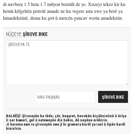
di navbera 1.5 heta 1.7 milyon bermîlî de ye. Xuzeyr tekez kir ku
hemû kêlgehên petrolê amade ne ku vegere asta xwe ya berê ya
hinardekirinê, dema ku şert û mercên guncav werin amadekirin.
NÛÇEYE
ŞÎROVE BIKE
BALKÊŞÎ: Şîroveyên ku têde;
çêr, heqaret, hevokên biçûkxistinê û êrîşa
li ser bawerî, gel û neteweyên din hebin,
dê neyêne erêkirin.
JI kerema xwe re şîroveyên xwe jî bi
gramera kurdî
ya rast û
tîpên kurdî
binivîsin