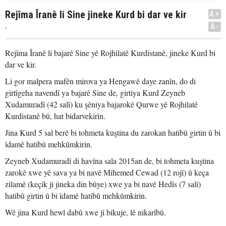
Rejîma Îranê li Sine jineke Kurd bi dar ve kir
A+
.
A-
Rejîma Îranê li bajarê Sine yê Rojhilatê Kurdistanê, jineke Kurd bi
dar ve kir.
Li gor malpera mafên mirova ya Hengawê daye zanîn, do di
girtîgeha navendî ya bajarê Sine de, girtiya Kurd Zeyneb
Xudamuradî (42 salî) ku şêniya bajarokê Qurwe yê Rojhilatê
Kurdistanê bû, hat bidarvekirin.
Jina Kurd 5 sal berê bi tohmeta kuştina du zarokan hatibû girtin û bi
îdamê hatibû mehkûmkirin.
Zeyneb Xudamuradî di havîna sala 2015an de, bi tohmeta kuştina
zarokê xwe yê sava ya bi navê Mihemed Cewad (12 rojî) û keça
zilamê (keçik ji jineka din bûye) xwe ya bi navê Hedîs (7 salî)
hatibû girtin û bi îdamê hatibû mehkûmkirin.
Wê jina Kurd hewl dabû xwe jî bikuje, lê nikarîbû.