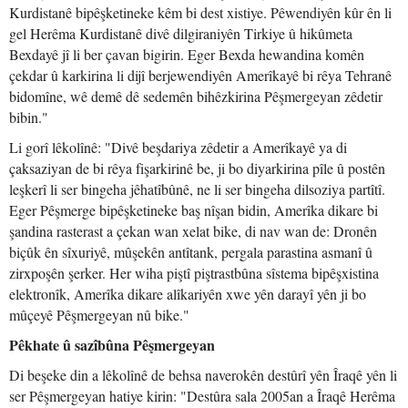
Kurdistanê bipêşketineke kêm bi dest xistiye. Pêwendiyên kûr ên li
gel Herêma Kurdistanê divê dilgiraniyên Tirkiye û hikûmeta
Bexdayê jî li ber çavan bigirin. Eger Bexda hewandina komên
çekdar û karkirina li dijî berjewendiyên Amerîkayê bi rêya Tehranê
bidomîne, wê demê dê sedemên bihêzkirina Pêşmergeyan zêdetir
bibin."
Li gorî lêkolînê: "Divê beşdariya zêdetir a Amerîkayê ya di
çaksaziyan de bi rêya fişarkirinê be, ji bo diyarkirina pîle û postên
leşkerî li ser bingeha jêhatîbûnê, ne li ser bingeha dilsoziya partîtî.
Eger Pêşmerge bipêşketineke baş nîşan bidin, Amerîka dikare bi
şandina rasterast a çekan wan xelat bike, di nav wan de: Dronên
biçûk ên sîxuriyê, mûşekên antîtank, pergala parastina asmanî û
zirxpoşên şerker. Her wiha piştî piştrastbûna sîstema bipêşxistina
elektronîk, Amerîka dikare alîkariyên xwe yên darayî yên ji bo
mûçeyê Pêşmergeyan nû bike."
Pêkhate û sazîbûna Pêşmergeyan
Di beşeke din a lêkolînê de behsa naverokên destûrî yên Îraqê yên li
ser Pêşmergeyan hatiye kirin: "Destûra sala 2005an a Îraqê Herêma