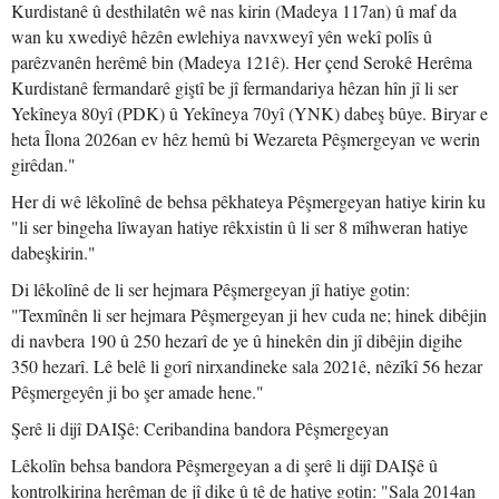
Kurdistanê û desthilatên wê nas kirin (Madeya 117an) û maf da
wan ku xwediyê hêzên ewlehiya navxweyî yên wekî polîs û
parêzvanên herêmê bin (Madeya 121ê). Her çend Serokê Herêma
Kurdistanê fermandarê giştî be jî fermandariya hêzan hîn jî li ser
Yekîneya 80yî (PDK) û Yekîneya 70yî (YNK) dabeş bûye. Biryar e
heta Îlona 2026an ev hêz hemû bi Wezareta Pêşmergeyan ve werin
girêdan."
Her di wê lêkolînê de behsa pêkhateya Pêşmergeyan hatiye kirin ku
"li ser bingeha lîwayan hatiye rêkxistin û li ser 8 mîhweran hatiye
dabeşkirin."
Di lêkolînê de li ser hejmara Pêşmergeyan jî hatiye gotin:
"Texmînên li ser hejmara Pêşmergeyan ji hev cuda ne; hinek dibêjin
di navbera 190 û 250 hezarî de ye û hinekên din jî dibêjin digihe
350 hezarî. Lê belê li gorî nirxandineke sala 2021ê, nêzîkî 56 hezar
Pêşmergeyên ji bo şer amade hene."
Şerê li dijî DAIŞê: Ceribandina bandora Pêşmergeyan
Lêkolîn behsa bandora Pêşmergeyan a di şerê li dijî DAIŞê û
kontrolkirina herêman de jî dike û tê de hatiye gotin: "Sala 2014an