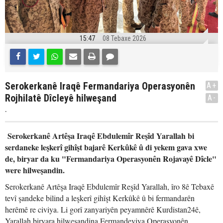
15:47
08 Tebaxe 2026
Serokerkanê Iraqê Fermandariya Operasyonên
A+
Rojhilatê Dîcleyê hilweşand
A-
.
Serokerkanê Artêşa Iraqê Ebdulemîr Reşîd Yarallah bi
serdaneke leşkerî gihîşt bajarê Kerkûkê û di yekem gava xwe
de, biryar da ku "Fermandariya Operasyonên Rojavayê Dîcle"
were hilweşandin.
Serokerkanê Artêşa Iraqê Ebdulemîr Reşîd Yarallah, îro 8ê Tebaxê
tevî şandeke bilind a leşkerî gihîşt Kerkûkê û bi fermandarên
herêmê re civiya. Li gorî zanyariyên peyamnêrê Kurdistan24ê,
Yarallah biryara hilweşandina Fermandeyiya Operasyonên