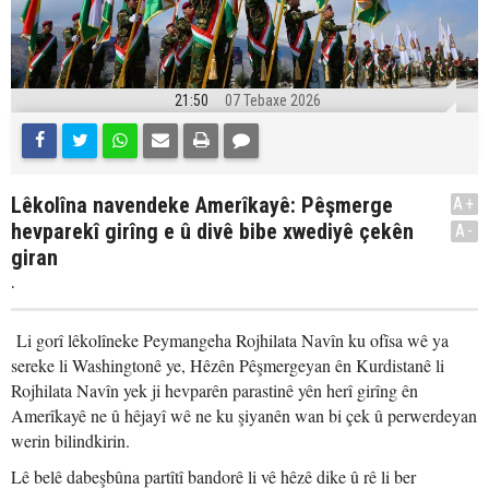
21:50
07 Tebaxe 2026
Lêkolîna navendeke Amerîkayê: Pêşmerge
A+
hevparekî girîng e û divê bibe xwediyê çekên
A-
giran
.
Li gorî lêkolîneke Peymangeha Rojhilata Navîn ku ofîsa wê ya
sereke li Washingtonê ye, Hêzên Pêşmergeyan ên Kurdistanê li
Rojhilata Navîn yek ji hevparên parastinê yên herî girîng ên
Amerîkayê ne û hêjayî wê ne ku şiyanên wan bi çek û perwerdeyan
werin bilindkirin.
Lê belê dabeşbûna partîtî bandorê li vê hêzê dike û rê li ber