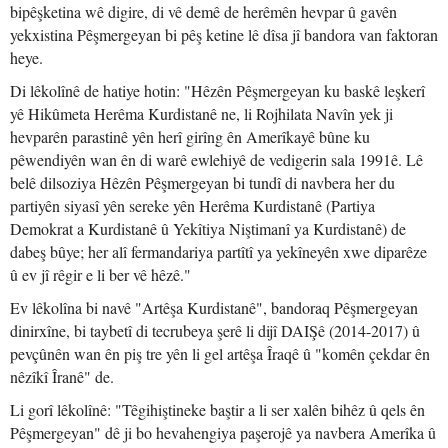
bipêşketina wê digire, di vê demê de herêmên hevpar û gavên
yekxistina Pêşmergeyan bi pêş ketine lê dîsa jî bandora van faktoran
heye.
Di lêkolînê de hatiye hotin: "Hêzên Pêşmergeyan ku baskê leşkerî
yê Hikûmeta Herêma Kurdistanê ne, li Rojhilata Navîn yek ji
hevparên parastinê yên herî girîng ên Amerîkayê bûne ku
pêwendiyên wan ên di warê ewlehiyê de vedigerin sala 1991ê. Lê
belê dilsoziya Hêzên Pêşmergeyan bi tundî di navbera her du
partiyên siyasî yên sereke yên Herêma Kurdistanê (Partiya
Demokrat a Kurdistanê û Yekîtiya Niştimanî ya Kurdistanê) de
dabeş bûye; her alî fermandariya partîtî ya yekîneyên xwe diparêze
û ev jî rêgir e li ber vê hêzê."
Ev lêkolîna bi navê "Artêşa Kurdistanê", bandoraq Pêşmergeyan
dinirxîne, bi taybetî di tecrubeya şerê li dijî DAIŞê (2014-2017) û
pevçûnên wan ên piş tre yên li gel artêşa Îraqê û "komên çekdar ên
nêzîkî Îranê" de.
Li gorî lêkolînê: "Têgihiştineke baştir a li ser xalên bihêz û qels ên
Pêşmergeyan" dê ji bo hevahengiya paşerojê ya navbera Amerîka û