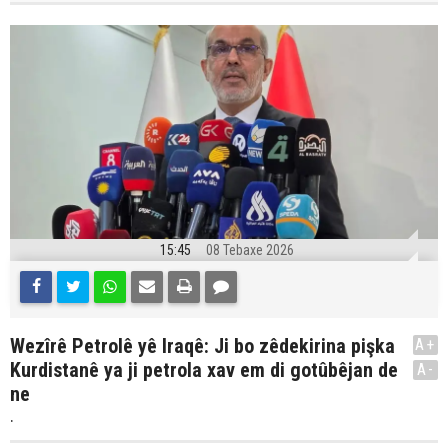
15:45
08 Tebaxe 2026
Wezîrê Petrolê yê Iraqê: Ji bo zêdekirina pişka
A+
Kurdistanê ya ji petrola xav em di gotûbêjan de
A-
ne
.