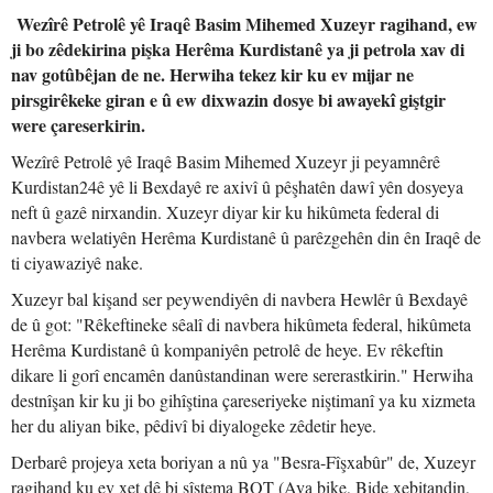
Wezîrê Petrolê yê Iraqê Basim Mihemed Xuzeyr ragihand, ew
ji bo zêdekirina pişka Herêma Kurdistanê ya ji petrola xav di
nav gotûbêjan de ne. Herwiha tekez kir ku ev mijar ne
pirsgirêkeke giran e û ew dixwazin dosye bi awayekî giştgir
were çareserkirin.
Wezîrê Petrolê yê Iraqê Basim Mihemed Xuzeyr ji peyamnêrê
Kurdistan24ê yê li Bexdayê re axivî û pêşhatên dawî yên dosyeya
neft û gazê nirxandin. Xuzeyr diyar kir ku hikûmeta federal di
navbera welatiyên Herêma Kurdistanê û parêzgehên din ên Iraqê de
ti ciyawaziyê nake.
Xuzeyr bal kişand ser peywendiyên di navbera Hewlêr û Bexdayê
de û got: "Rêkeftineke sêalî di navbera hikûmeta federal, hikûmeta
Herêma Kurdistanê û kompaniyên petrolê de heye. Ev rêkeftin
dikare li gorî encamên danûstandinan were sererastkirin." Herwiha
destnîşan kir ku ji bo gihîştina çareseriyeke niştimanî ya ku xizmeta
her du aliyan bike, pêdivî bi diyalogeke zêdetir heye.
Derbarê projeya xeta boriyan a nû ya "Besra-Fîşxabûr" de, Xuzeyr
ragihand ku ev xet dê bi sîstema BOT (Ava bike, Bide xebitandin,