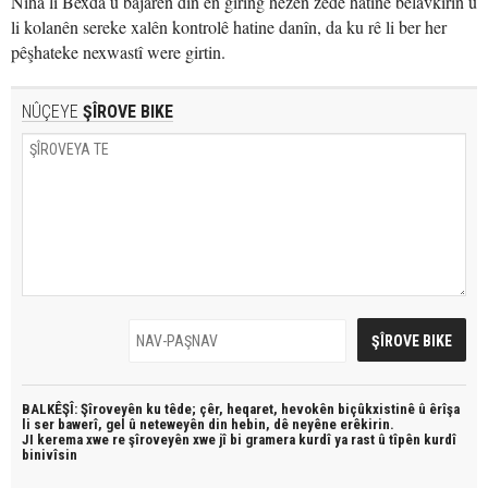
Niha li Bexda û bajarên din ên giring hêzên zêde hatine belavkirin û
li kolanên sereke xalên kontrolê hatine danîn, da ku rê li ber her
pêşhateke nexwastî were girtin.
NÛÇEYE
ŞÎROVE BIKE
BALKÊŞÎ: Şîroveyên ku têde;
çêr, heqaret, hevokên biçûkxistinê û êrîşa
li ser bawerî, gel û neteweyên din hebin,
dê neyêne erêkirin.
JI kerema xwe re şîroveyên xwe jî bi
gramera kurdî
ya rast û
tîpên kurdî
binivîsin