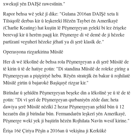
xwekujî yên DAIŞê rawestînin."
Rapor behsa wê yekê jî dike: "Gulana 2016an DAIŞê xeta li
Tilsiqofê derbas kir û leşkerekî Hêzên Taybet ên Amerîkayê
(Charlie Keating) hat kuştin lê Pêşmergeyan gelekî bi lez êrişeke
berevajî kir û herêm paqij kir. Pêşmerge di vê demê de ji hêzeke
partîzanî veguherî hêzeke jêhatî ya di şerê klasîk de."
Operasyona rizgarkirina Mûsilê
Her di wê lêkolînê de behsa rola Pêşmergeyan a di şerê Mûsilê de
tê kirin û tê de hatiye gotin: "Di standina Mûsilê de roleke girîng a
Pêşmergeyan a piştgiriyê hebu. Rêyên stratejîk ên bakur û rojhilatê
Mûsilê girtin û bajarokê Başîqayê rizgar kir."
Birîndar û şehîdên Pêşmergeyan beşeke din a lêkolînê ye û tê de tê
gotin: "Di vî şerî de Pêşmergeyan qurbaniyên zêde dan; heta
dawiya şerê Mûsilê nêzîkî 2 hezar Pêşmergeyan şehîd bûn û 12
hezarên din jî birîndar bûn. Fermandarên leşkerî yên Amerîkayê,
Pêşmerge wekî yek ji baştirîn hêzên Rojhilata Navîn wesif kirine."
Êrişa 16ê Çiriya Pêşîn a 2016an û vekişîna ji Kerkûkê