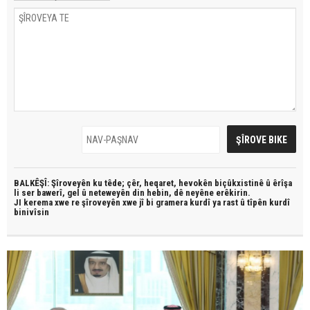
BALKÊŞÎ: Şîroveyên ku têde;
çêr, heqaret, hevokên biçûkxistinê û êrîşa
li ser bawerî, gel û neteweyên din hebin,
dê neyêne erêkirin.
JI kerema xwe re şîroveyên xwe jî bi
gramera kurdî
ya rast û
tîpên kurdî
binivîsin