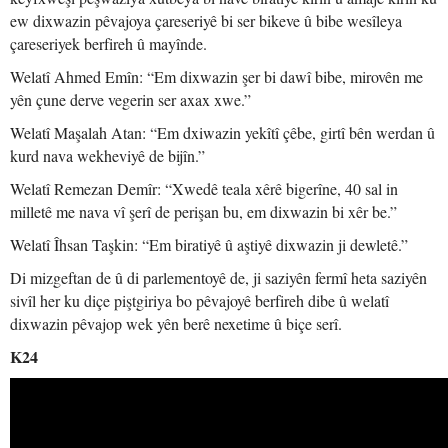
ew dixwazin pêvajoya çareseriyê bi ser bikeve û bibe wesîleya
çareseriyek berfireh û mayînde.
Welatî Ahmed Emîn: “Em dixwazin şer bi dawî bibe, mirovên me
yên çune derve vegerin ser axax xwe.”
Welatî Maşalah Atan: “Em dxiwazin yekîtî çêbe, girtî bên werdan û
kurd nava wekheviyê de bijîn.”
Welatî Remezan Demîr: “Xwedê teala xêrê bigerîne, 40 sal in
milletê me nava vî şerî de perişan bu, em dixwazin bi xêr be.”
Welatî Îhsan Taşkin: “Em biratiyê û aştiyê dixwazin ji dewletê.”
Di mizgeftan de û di parlementoyê de, ji saziyên fermî heta saziyên
sivîl her ku diçe piştgiriya bo pêvajoyê berfireh dibe û welatî
dixwazin pêvajop wek yên berê nexetime û biçe serî.
K24