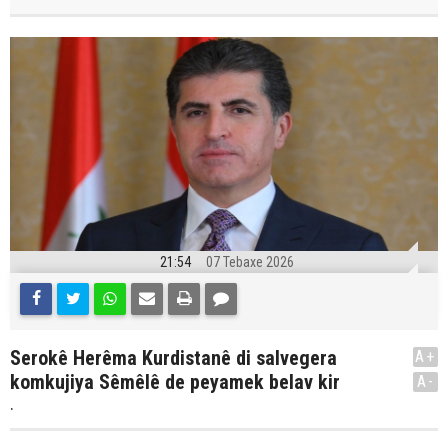
21:54
07 Tebaxe 2026
Serokê Herêma Kurdistanê di salvegera
A+
komkujiya Sêmêlê de peyamek belav kir
A-
.