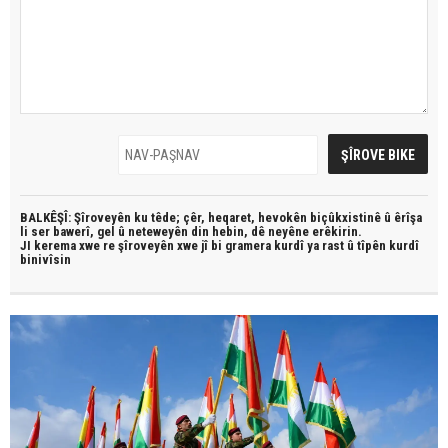
BALKÊŞÎ: Şîroveyên ku têde;
çêr, heqaret, hevokên biçûkxistinê û êrîşa
li ser bawerî, gel û neteweyên din hebin,
dê neyêne erêkirin.
JI kerema xwe re şîroveyên xwe jî bi
gramera kurdî
ya rast û
tîpên kurdî
binivîsin