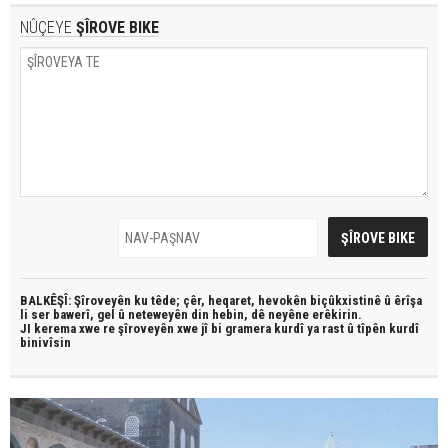
NÛÇEYE
ŞÎROVE BIKE
BALKÊŞÎ: Şîroveyên ku têde;
çêr, heqaret, hevokên biçûkxistinê û êrîşa
li ser bawerî, gel û neteweyên din hebin,
dê neyêne erêkirin.
JI kerema xwe re şîroveyên xwe jî bi
gramera kurdî
ya rast û
tîpên kurdî
binivîsin