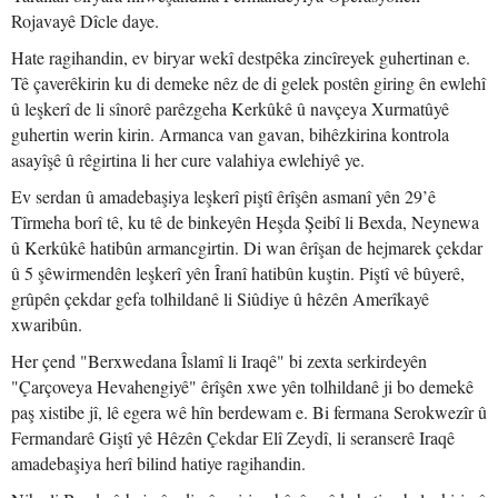
Rojavayê Dîcle daye.
Hate ragihandin, ev biryar wekî destpêka zincîreyek guhertinan e.
Tê çaverêkirin ku di demeke nêz de di gelek postên giring ên ewlehî
û leşkerî de li sînorê parêzgeha Kerkûkê û navçeya Xurmatûyê
guhertin werin kirin. Armanca van gavan, bihêzkirina kontrola
asayîşê û rêgirtina li her cure valahiya ewlehiyê ye.
Ev serdan û amadebaşiya leşkerî piştî êrîşên asmanî yên 29’ê
Tîrmeha borî tê, ku tê de binkeyên Heşda Şeibî li Bexda, Neynewa
û Kerkûkê hatibûn armancgirtin. Di wan êrîşan de hejmarek çekdar
û 5 şêwirmendên leşkerî yên Îranî hatibûn kuştin. Piştî vê bûyerê,
grûpên çekdar gefa tolhildanê li Siûdiye û hêzên Amerîkayê
xwaribûn.
Her çend "Berxwedana Îslamî li Iraqê" bi zexta serkirdeyên
"Çarçoveya Hevahengiyê" êrîşên xwe yên tolhildanê ji bo demekê
paş xistibe jî, lê egera wê hîn berdewam e. Bi fermana Serokwezîr û
Fermandarê Giştî yê Hêzên Çekdar Elî Zeydî, li seranserê Iraqê
amadebaşiya herî bilind hatiye ragihandin.