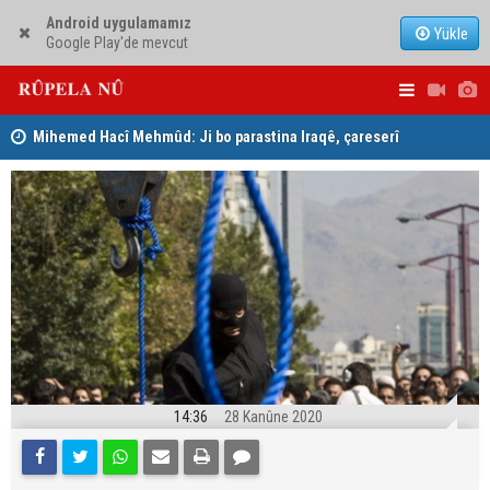
Android uygulamamız
Yükle
Google Play'de mevcut
Mihemed Hacî Mehmûd: Ji bo parastina Iraqê, çareserî
Serokerkan
sîstema konfederalî ye
Dîcleyê hi
14:36
28 Kanûne 2020