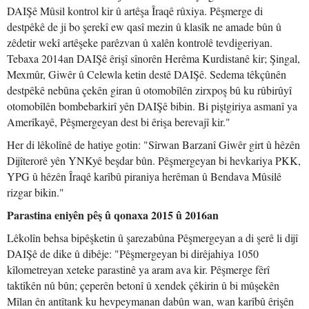
DAIŞê Mûsil kontrol kir û artêşa Îraqê rûxiya. Pêşmerge di
destpêkê de ji bo şerekî ew qasî mezin û klasîk ne amade bûn û
zêdetir wekî artêşeke parêzvan û xalên kontrolê tevdigeriyan.
Tebaxa 2014an DAIŞê êrişî sînorên Herêma Kurdistanê kir; Şingal,
Mexmûr, Giwêr û Celewla ketin destê DAIŞê. Sedema têkçûnên
destpêkê nebûna çekên giran û otomobîlên zirxpoş bû ku rûbirûyî
otomobîlên bombebarkirî yên DAIŞê bibin. Bi piştgiriya asmanî ya
Amerîkayê, Pêşmergeyan dest bi êrişa berevajî kir."
Her di lêkolînê de hatiye gotin: "Sîrwan Barzanî Giwêr girt û hêzên
Dijîterorê yên YNKyê beşdar bûn. Pêşmergeyan bi hevkariya PKK,
YPG û hêzên Îraqê karîbû piraniya herêman û Bendava Mûsilê
rizgar bikin."
Parastina eniyên pêş û qonaxa 2015 û 2016an
Lêkolîn behsa bipêşketin û şarezabûna Pêşmergeyan a di şerê li dijî
DAIŞê de dike û dibêje: "Pêşmergeyan bi dirêjahiya 1050
kîlometreyan xeteke parastinê ya aram ava kir. Pêşmerge fêrî
taktîkên nû bûn; çeperên betonî û xendek çêkirin û bi mûşekên
Mîlan ên antîtank ku hevpeymanan dabûn wan, wan karîbû êrişên