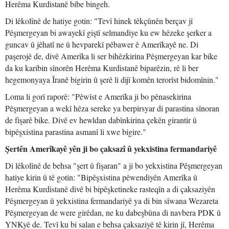
Herêma Kurdistanê bibe bingeh.
Di lêkolînê de hatiye gotin: "Tevî hinek têkçûnên berçav jî
Pêşmergeyan bi awayekî giştî selmandiye ku ew hêzeke şerker a
guncav û jêhatî ne û hevparekî pêbawer ê Amerîkayê ne. Di
paşerojê de, divê Amerîka li ser bihêzkirina Pêşmergeyan kar bike
da ku karibin sînorên Herêma Kurdistanê biparêzin, rê li ber
hegemonyaya Îranê bigirin û şerê li dijî komên terorîst bidomînin."
Loma li gorî raporê: "Pêwîst e Amerîka ji bo pênasekirina
Pêşmergeyan a wekî hêza sereke ya berpirsyar di parastina sînoran
de fişarê bike. Divê ev hewldan dabînkirina çekên girantir û
bipêşxistina parastina asmanî li xwe bigire."
Şertên Amerîkayê yên ji bo çaksazî û yekxistina fermandariyê
Di lêkolînê de behsa "şert û fişaran" a ji bo yekxistina Pêşmergeyan
hatiye kirin û tê gotin: "Bipêşxistina pêwendiyên Amerîka û
Herêma Kurdistanê divê bi bipêşketineke rasteqîn a di çaksaziyên
Pêşmergeyan û yekxistina fermandariyê ya di bin sîwana Wezareta
Pêşmergeyan de were girêdan, ne ku dabeşbûna di navbera PDK û
YNKyê de. Tevî ku bi salan e behsa çaksaziyê tê kirin jî, Herêma