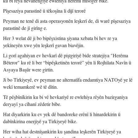
ku bi rêya hevahengiyê ewlehiya herêmî mîsoger bike.
Pîşesaziya parastinê û têkoşîna li dijî terorê
Peyman ne tenê di asta operasyonên leşkerî de, di warê pîşesaziya
parastinê de jî girîng e.
Her 3 welat dê ji bo bipêşxistina şiyana xebata bi hev re ya
yekîneyên xwe yên leşkerî gavan biavêjin.
Li gorî agahiyan ev hevkarî dê piştgiriyê bide stratejiya "Herêma
Bêteror" ku rê li ber “bipêşketinên terorê” yên li Rojhilata Navîn û
Asyaya Başûr were girtin.
Ji bo Tirkiyeyê, ev peyman ne alternatîfa endamtiya NATOyê ye lê
wekî temamkerê wê tê dîtin.
Tê pêşbînîkirin ku bi vê hevkariyê re ewlehiya rêyên bazirganiya
deryayî ya cîhanî zêdetir bibe.
Hat diyarkirin ku ev yek dê bandoreke erênî li hinardekirin û
dabînkirina enerjiyê ya Tirkiyeyê bike.
Her wiha hat destnîşankirin ku şandina leşkerên Tirkiyeyê ya