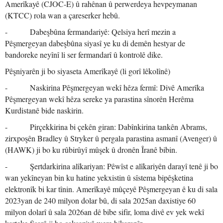
Amerîkayê (CJOC-E) û rahênan û perwerdeya hevpeymanan
(KTCC) rola wan a çareserker hebû.
- Dabeşbûna fermandariyê: Qelsiya herî mezin a
Pêşmergeyan dabeşbûna siyasî ye ku di demên hestyar de
bandoreke neyînî li ser fermandarî û kontrolê dike.
Pêşniyarên ji bo siyaseta Amerîkayê (li gorî lêkolînê)
- Naskirina Pêşmergeyan wekî hêza fermî: Divê Amerîka
Pêşmergeyan wekî hêza sereke ya parastina sînorên Herêma
Kurdistanê bide naskirin.
- Pirçekkirina bi çekên giran: Dabînkirina tankên Abrams,
zirxpoşên Bradley û Stryker û pergala parastina asmanî (Avenger) û
(HAWK) ji bo ku rûbirûyî mûşek û dronên Îranê bibin.
- Şertdarkirina alîkariyan: Pêwîst e alîkariyên darayî tenê ji bo
wan yekîneyan bin ku hatine yekxistin û sîstema bipêşketina
elektronîk bi kar tînin. Amerîkayê mûçeyê Pêşmergeyan ê ku di sala
2023yan de 240 milyon dolar bû, di sala 2025an daxistiye 60
milyon dolarî û sala 2026an dê bibe sifir, loma divê ev yek wekî