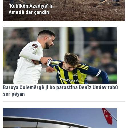
‘Kulîlkên Azadiyê’ li
Amedê dar çandin
Baroya Colemêrgê ji bo parastina Denîz Undav rabû
ser pêyan