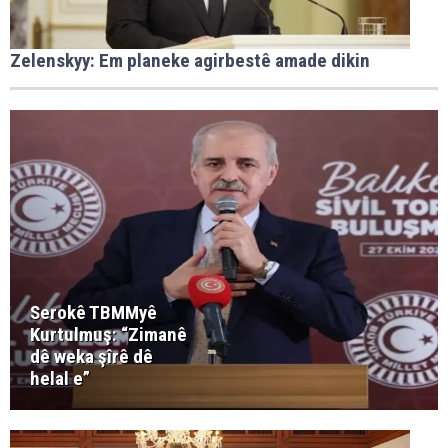
Zelenskyy: Em planeke agirbestê amade dikin
Serokê TBMMyê
Kurtulmuş: “Zimanê
dê weka şîrê dê
helal e”