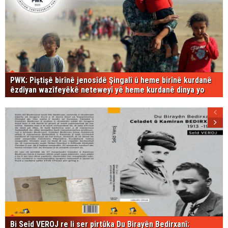
PWK: Piştişê birînê jenosîdê Şingalî û heme birînê kurdanê
êzdîyan wazîfeyêkê neteweyî yê heme kurdanê dinya yo
Bi Seîd VEROJ re li ser pirtûka Du Birayên Bedirxanî: