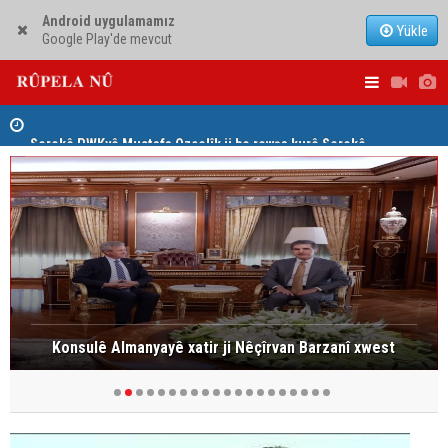
Android uygulamamız
Yükle
Google Play'de mevcut
Serokê PWKyê Mustafa Ozçelîk ji bo rewşa kurê Serokê
Konsulê Al
PAKê Husên Yezdanpena li gel wî axivî
Konsulê Almanyayê xatir ji Nêçîrvan Barzanî xwest