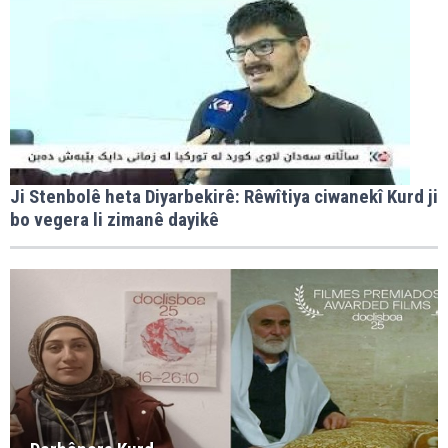
Ji Stenbolê heta Diyarbekirê: Rêwîtiya ciwanekî Kurd ji
bo vegera li zimanê dayikê