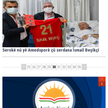
Serokê nû yê Amedsporê çû serdana Îsmaîl Beşîkçî
25
26
27
28
29
30
31
32
33
34
35