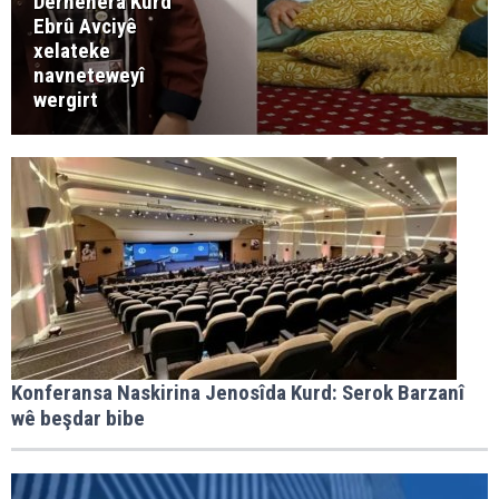
Derhênera Kurd
Ebrû Avciyê
xelateke
navneteweyî
wergirt
Konferansa Naskirina Jenosîda Kurd: Serok Barzanî
wê beşdar bibe