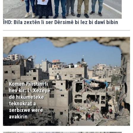
ÎHD: Bila zextên li ser Dêrsimê bi lez bi dawî bibin
Komên Filistînî li
hev kir: Li Xezeyê
dê hikûmeteke
teknokrat a
serbixwe were
avakirin