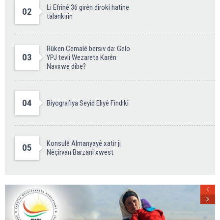
Li Efrînê 36 girên dîrokî hatine
02
talankirin
Rûken Cemalê bersiv da: Gelo
03
YPJ tevlî Wezareta Karên
Navxwe dibe?
04
Biyografiya Seyid Eliyê Findikî
Konsulê Almanyayê xatir ji
05
Nêçîrvan Barzanî xwest