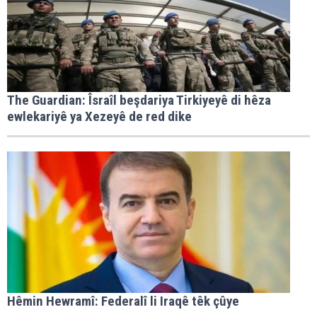
The Guardian: Îsraîl beşdariya Tirkiyeyê di hêza
ewlekariyê ya Xezeyê de red dike
Hêmin Hewramî: Federalî li Iraqê têk çûye