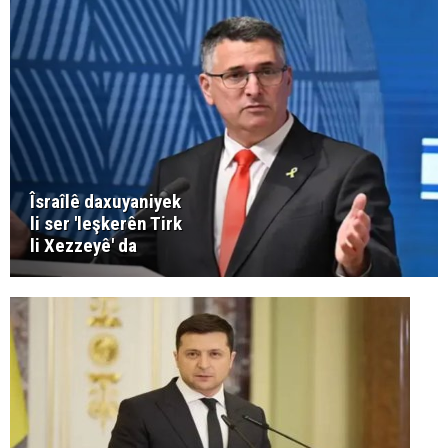
Îsraîlê daxuyaniyek
li ser 'leşkerên Tirk
li Xezzeyê' da