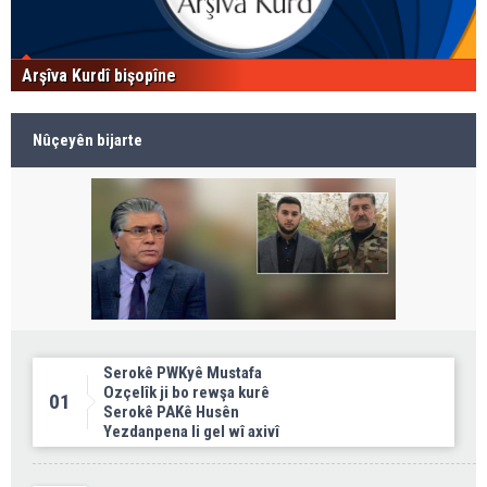
Arşîva Kurdî bişopîne
Nûçeyên bijarte
Serokê PWKyê Mustafa
Ozçelîk ji bo rewşa kurê
01
Serokê PAKê Husên
Yezdanpena li gel wî axivî