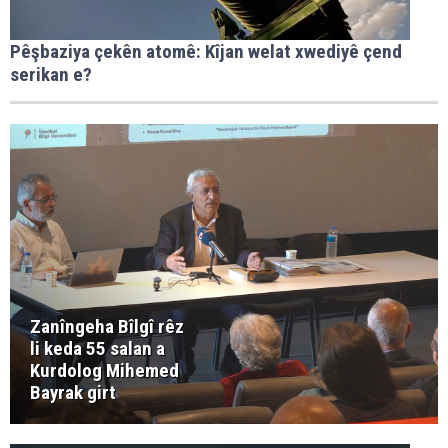
Pêşbaziya çekên atomê: Kîjan welat xwediyê çend
serikan e?
Zanîngeha Bîlgî rêz
li keda 55 salan a
Kurdolog Mihemed
Bayrak girt