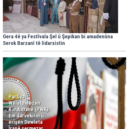
Gera 4ê ya Festîvala Şel û Şepikan bi amadenûna
Serok Barzanî tê lidarxistin
Partîya
Welatparêzên
Kurdistanê (PWK):
Em darvekirin û
êrîşên Dewleta
Îranê şermezar