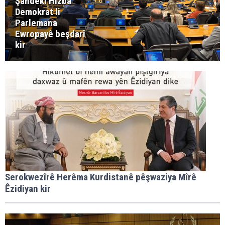
Şandekî Hizba
Demokrat li
Parlemana
Ewropayê beşdarî
kir
Serokwezîrê Herêma Kurdistanê pêşwaziya Mîrê
Êzidiyan kir