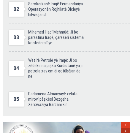
Serokerkanê Iraqê Fermandariya
02
Operasyonên Rojhilatê Dîcleyê
hilweşand
Mihemed Hacî Mehmûd: Ji bo
03
parastina Iraqê, çareserî sîstema
konfederalî ye
Wezîrê Petrolê yê Iraqê: Ji bo
zêdekirina pişka Kurdistanê ya ji
04
petrola xav em di gotûbêjan de
ne
Parlamena Almanyayê xelata
05
mirovî pêşkêşî Dezgeha
Xêrxwaziya Barzanî kir