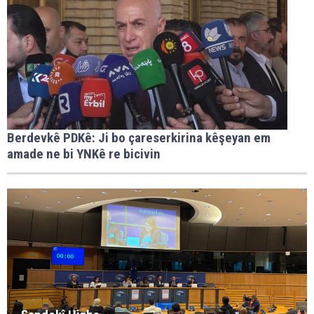
Berdevkê PDKê: Ji bo çareserkirina kêşeyan em
amade ne bi YNKê re bicivin