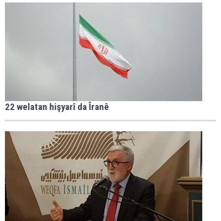
22 welatan hişyarî da Îranê