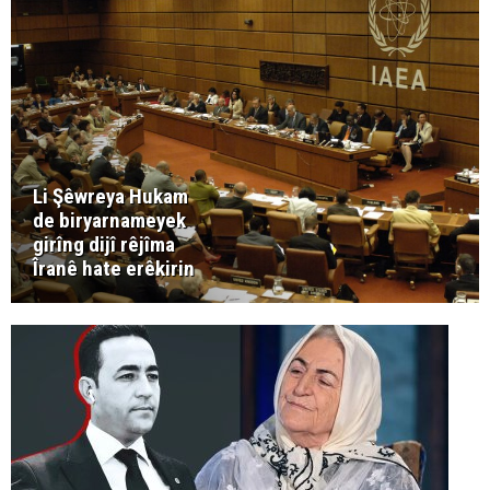
Li Şêwreya Hukam
de biryarnameyek
girîng dijî rêjîma
Îranê hate erêkirin