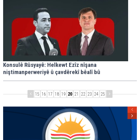
Konsulê Rûsyayê: Helkewt Ezîz nîşana
niştimanperweriyê û çavdêrekî bêalî bû
15
16
17
18
19
20
21
22
23
24
25