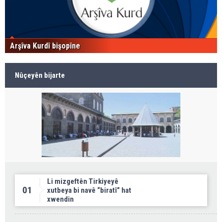
Arşîva Kurdî bişopîne
Nûçeyên bijarte
Li mizgeftên Tirkiyeyê
01
xutbeya bi navê “biratî” hat
xwendin