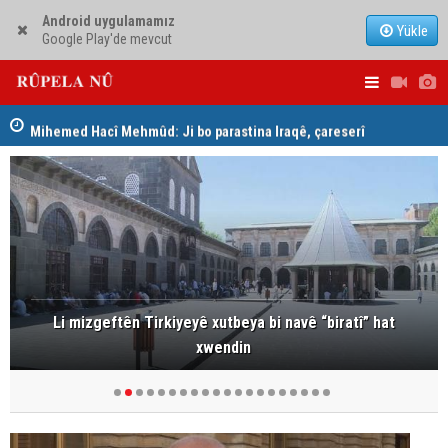
Android uygulamamız
Yükle
Google Play'de mevcut
Mihemed Hacî Mehmûd: Ji bo parastina Iraqê, çareserî
Serokerkan
sîstema konfederalî ye
Dîcleyê hi
Li mizgeftên Tirkiyeyê xutbeya bi navê “biratî” hat
xwendin