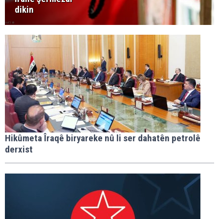
dikin
Hikûmeta Îraqê biryareke nû li ser dahatên petrolê
derxist