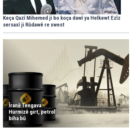
Keça Qazî Mihemed ji bo koça dawî ya Helkewt Ezîz
sersaxî ji Rûdawê re xwest
Îranê Tengava
Hurmizê girt, petrol
biha bû