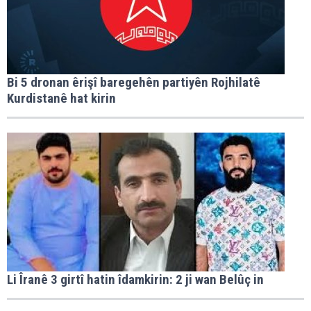
Bi 5 dronan êrişî baregehên partiyên Rojhilatê
Kurdistanê hat kirin
Li Îranê 3 girtî hatin îdamkirin: 2 ji wan Belûç in