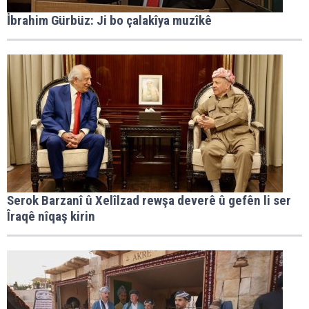
İbrahim Gürbüz: Ji bo çalakîya muzîkê
Serok Barzanî û Xelîlzad rewşa deverê û gefên li ser
Îraqê nîqaş kirin