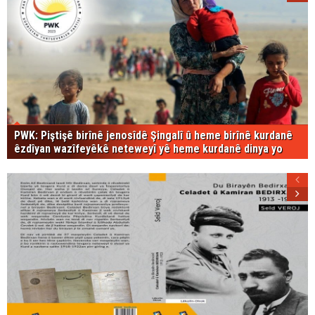
PWK: Piştişê birînê jenosîdê Şingalî û heme birînê kurdanê
êzdîyan wazîfeyêkê neteweyî yê heme kurdanê dinya yo