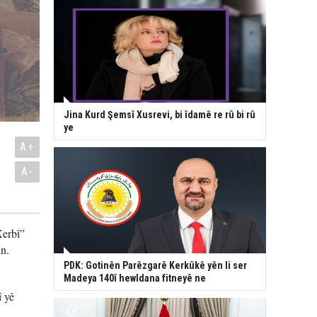
Jina Kurd Şemsî Xusrevi, bi îdamê re rû bi rû
ye
A+
A-
Xerbî”
in.
PDK: Gotinên Parêzgarê Kerkûkê yên li ser
Madeya 140î hewldana fitneyê ne
î yê