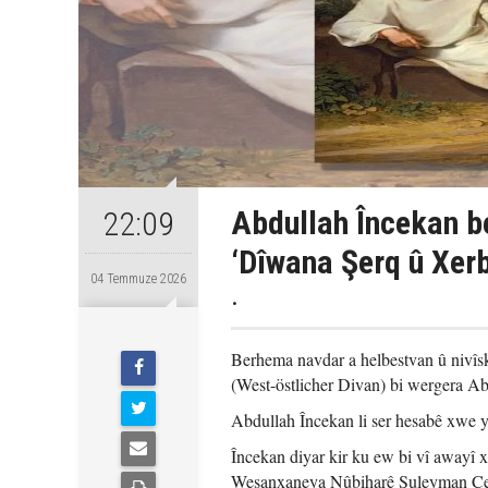
Abdullah Încekan b
22:09
‘Dîwana Şerq û Xerb
04 Temmuze 2026
.
Berhema navdar a helbestvan û nivî
(West-östlicher Divan) bi wergera Ab
Abdullah Încekan li ser hesabê xwe 
Încekan diyar kir ku ew bi vî awayî 
Weşanxaneya Nûbiharê Suleyman Çevî