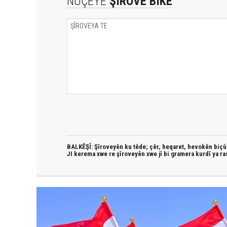
NÛÇEYE
ŞÎROVE BIKE
BALKÊŞÎ: Şîroveyên ku têde;
çêr, heqaret, hevokên biçûk
JI kerema xwe re şîroveyên xwe jî bi
gramera kurdî
ya ra