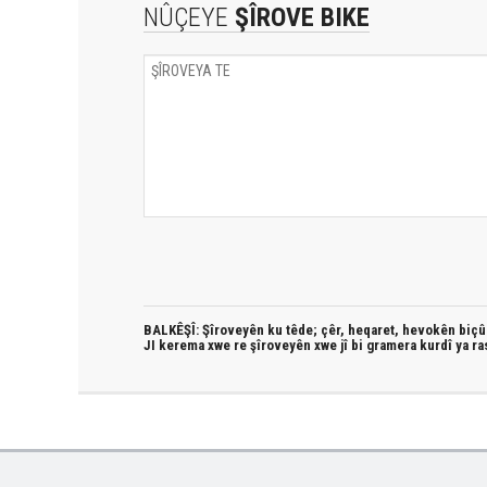
NÛÇEYE
ŞÎROVE BIKE
BALKÊŞÎ: Şîroveyên ku têde;
çêr, heqaret, hevokên biçûk
JI kerema xwe re şîroveyên xwe jî bi
gramera kurdî
ya ra