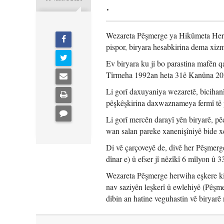
.
Wezareta Pêşmerge ya Hikûmeta Herê
pispor, biryara hesabkirina dema xizm
Ev biryara ku ji bo parastina mafên q
Tîrmeha 1992an heta 31ê Kanûna 202
Li gorî daxuyaniya wezaretê, bicihanî
pêşkêşkirina daxwaznameya fermî tê 
Li gorî mercên darayî yên biryarê, p
wan salan pareke xanenişîniyê bide x
Di vê çarçoveyê de, divê her Pêşmerg
dînar e) û efser jî nêzîkî 6 mîlyon û 
Wezareta Pêşmerge herwiha eşkere kir
nav saziyên leşkerî û ewlehiyê (Pêşm
dibin an hatine veguhastin vê biryarê 