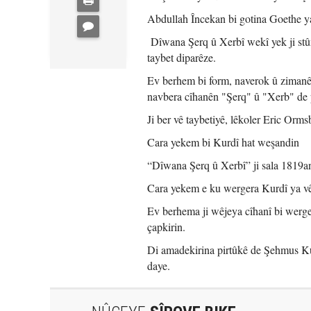
Abdullah Încekan bi gotina Goethe ya
Dîwana Şerq û Xerbî wekî yek ji stûnê
taybet diparêze.
Ev berhem bi form, naverok û zimanê
navbera cîhanên "Şerq" û "Xerb" de 
Ji ber vê taybetiyê, lêkoler Eric Orm
Cara yekem bi Kurdî hat weşandin
“Dîwana Şerq û Xerbî” ji sala 1819an 
Cara yekem e ku wergera Kurdî ya vê
Ev berhema ji wêjeya cîhanî bi werge
çapkirin.
Di amadekirina pirtûkê de Şehmus Ku
daye.