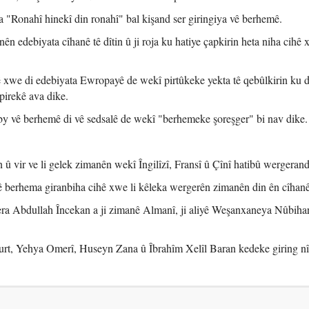
 "Ronahî hinekî din ronahî" bal kişand ser giringiya vê berhemê.
n edebiyata cîhanê tê dîtin û ji roja ku hatiye çapkirin heta niha cihê
 xwe di edebiyata Ewropayê de wekî pirtûkeke yekta tê qebûlkirin ku d
pirekê ava dike.
sby vê berhemê di vê sedsalê de wekî "berhemeke şoreşger" bi nav dike.
û vir ve li gelek zimanên wekî Îngilîzî, Fransî û Çînî hatibû wergerand
 berhema giranbiha cihê xwe li kêleka wergerên zimanên din ên cîhanê 
ra Abdullah Încekan a ji zimanê Almanî, ji aliyê Weşanxaneya Nûbihar
rt, Yehya Omerî, Huseyn Zana û Îbrahîm Xelîl Baran kedeke giring n