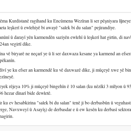
ma Kurdistanê ragihand ku Encûmena Wezîran li ser pêşniyara lîjney
eta leşkerî û ewlehiyê bi awayê "salek bi du salan" pejirandiye.
anûnî û darayî yên karmendên saziyên ewlehî û leşkerî hat girtin, di na
4an vegirtî dike.
na vê biryarê ne neçarî ye û li ser daxwaza kesane ya karmend an efser
pêkanîn.
êdivî ye ku efser an karmendê ku vê daxwazê dike, ji mûçeyê xwe yê bi
ezîneyê.
eyek rêjeya 10% ji mûçeyê bingehîn ê 10 salan (ku nêzîkî 3 mîlyon û 9
336 hezar dînarî bide dewletê.
 ku ev hesabkirina "salek bi du salan" tenê ji bo derbasbûn û veguhast
erge, Navxweyî û Asayîş) de derbasdar e û ew kesên ku derbasî sektora 
nagirin.