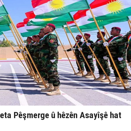
eta Pêşmerge û hêzên Asayîşê hat