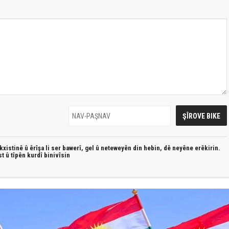
xistinê û êrîşa li ser bawerî, gel û neteweyên din hebin,
dê neyêne erêkirin.
st û
tîpên kurdî
binivîsin