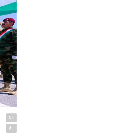
A+
A-