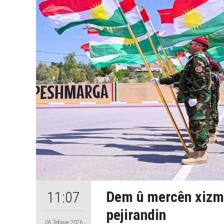
Dem û mercên xizm
11:07
pejirandin
06 Tebaxe 2026