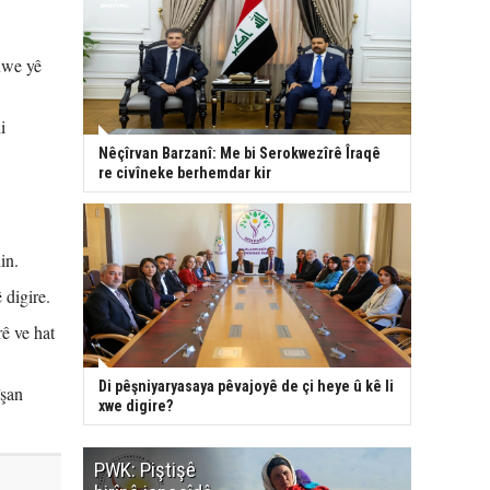
 xwe yê
i
Nêçîrvan Barzanî: Me bi Serokwezîrê Îraqê
re civîneke berhemdar kir
in.
digire.
ê ve hat
Di pêşniyaryasaya pêvajoyê de çi heye û kê li
îşan
xwe digire?
PWK: Piştişê
PWK: Ma