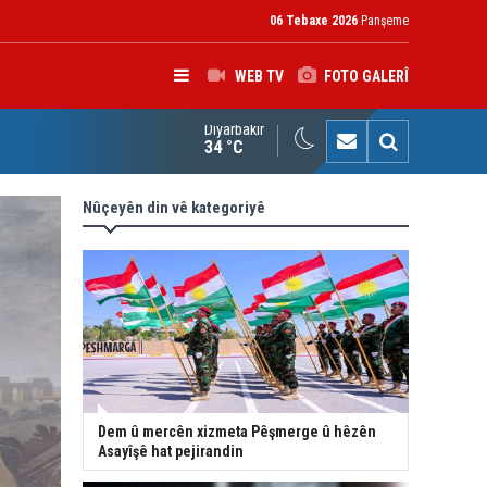
06 Tebaxe 2026
Panşeme
WEB TV
FOTO GALERÎ
Diyarbakır
K: Gotinên Parêzgarê Kerkûkê yên li ser Madeya 140î hewldana f
34 °C
Nûçeyên din vê kategoriyê
Dem û mercên xizmeta Pêşmerge û hêzên
Asayîşê hat pejirandin