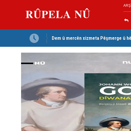
ARŞ
Dem û mercên xizmeta Pêşmerge û hêz
Jina Kurd Şemsî Xusrevi, bi îdamê re rû