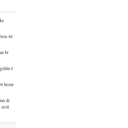
eke
vbera 4ê
an bi
ngehîn ê
36 hezar
ina di
sivîl