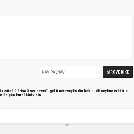
xistinê û êrîşa li ser bawerî, gel û neteweyên din hebin,
dê neyêne erêkirin.
st û
tîpên kurdî
binivîsin