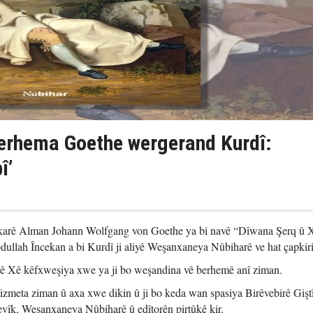
erhema Goethe wergerand Kurdî:
î’
skarê Alman Johann Wolfgang von Goethe ya bi navê “Dîwana Şerq û 
dullah Încekan a bi Kurdî ji aliyê Weşanxaneya Nûbiharê ve hat çapkir
yê Xê kêfxweşiya xwe ya ji bo weşandina vê berhemê anî ziman.
xizmeta ziman û axa xwe dikin û ji bo keda wan spasiya Birêvebirê Gişt
k, Weşanxaneya Nûbiharê û edîtorên pirtûkê kir.