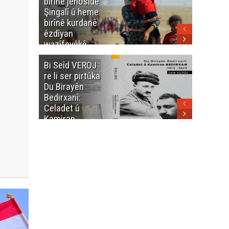
birînê jenosîdê
şehîdan
Şingalî û heme
Enfalê
birînê kurdanê
Barzanîy
êzdîyan
hurmet 
wazîfeyêkê
kenê
neteweyî yê
Bi Seîd VEROJ
Wezîra
heme kurdanê
re li ser pirtûka
Berhema
dinya yo
Du Birayên
Cengî y
Bedirxanî:
Pakistan
Celadet û
û hevjîn
Kamiran
em Kurd
Bedirxan
(1913 -1923)