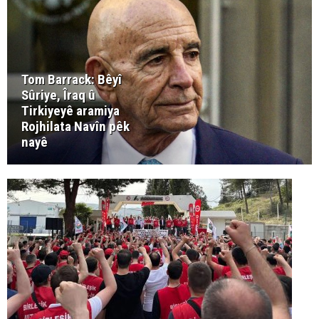
Tom Barrack: Bêyî
Sûriye, Îraq û
Tirkiyeyê aramiya
Rojhilata Navîn pêk
nayê