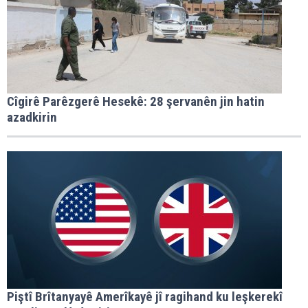
Cîgirê Parêzgerê Hesekê: 28 şervanên jin hatin
azadkirin
Piştî Brîtanyayê Amerîkayê jî ragihand ku leşkerekî