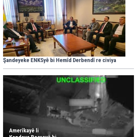
Şandeyeke ENKSyê bi Hemîd Derbendî re civiya
Amerîkayê li