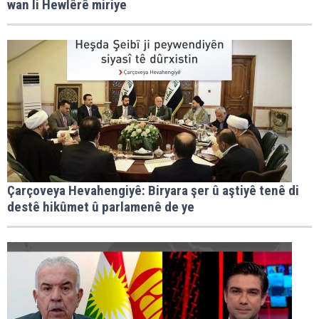
wan li Hewlêrê miriye
Çarçoveya Hevahengiyê: Biryara şer û aştiyê tenê di
destê hikûmet û parlamenê de ye