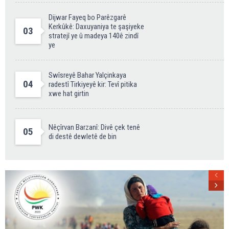
Dijwar Fayeq bo Parêzgarê
Kerkûkê: Daxuyaniya te şaşiyeke
03
stratejî ye û madeya 140ê zindî
ye
Swîsreyê Bahar Yalçinkaya
04
radestî Tirkiyeyê kir: Tevî pitika
xwe hat girtin
Nêçîrvan Barzanî: Divê çek tenê
05
di destê dewletê de bin