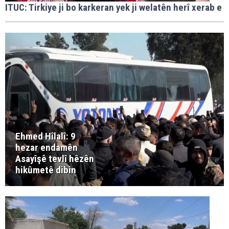
ITUC: Tirkiye ji bo karkeran yek ji welatên herî xerab e
Ehmed Hîlalî: 9
hezar endamên
Asayîşê tevlî hêzên
hikûmetê dibin