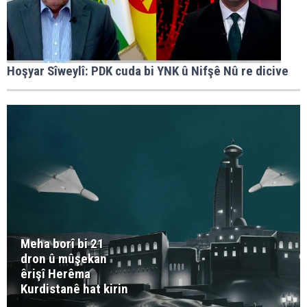
Hoşyar Sîweylî: PDK cuda bi YNK û Nifşê Nû re dicive
Meha borî bi 21
dron û mûşekan
êrişî Herêma
Kurdistanê hat kirin