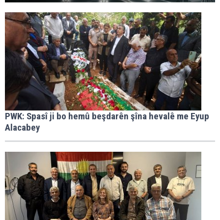
PWK: Spasî ji bo hemû beşdarên şîna hevalê me Eyup
Alacabey