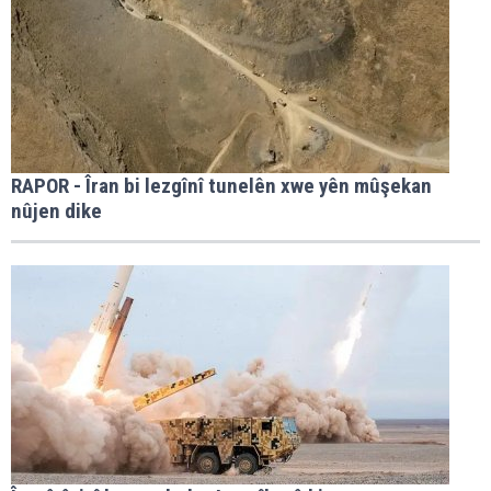
RAPOR - Îran bi lezgînî tunelên xwe yên mûşekan
nûjen dike