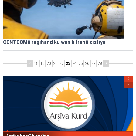
CENTCOMê ragihand ku wan li Îranê xistiye
18
19
20
21
22
23
24
25
26
27
28