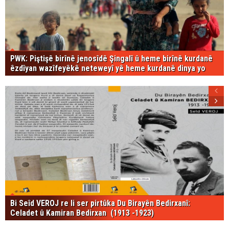
PWK: Piştişê birînê jenosîdê Şingalî û heme birînê kurdanê
êzdîyan wazîfeyêkê neteweyî yê heme kurdanê dinya yo
Bi Seîd VEROJ re li ser pirtûka Du Birayên Bedirxanî:
Celadet û Kamiran Bedirxan (1913 -1923)