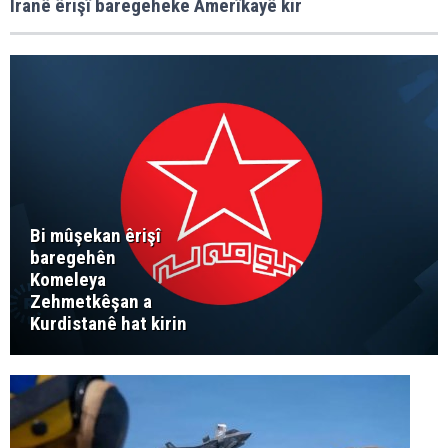
Îranê êrişî baregeheke Amerîkayê kir
Bi mûşekan êrişî
baregehên
Komeleya
Zehmetkêşan a
Kurdistanê hat kirin