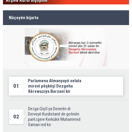
Arşîva Kurdî bişopîne
Nûçeyên bijarte
Parlamena Almanyayê xelata
01
mirovî pêşkêşî Dezgeha
Xêrxwaziya Barzanî kir
Dezga Giştî ya Deverên di
Derveyê Kurdistanê de gotinên
02
parêzgere Kerkûkê Muhammed
Saman red kir