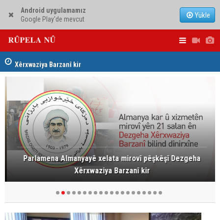
Android uygulamamız
Yükle
Google Play'de mevcut
ha
Dezga Giştî ya Deverên di Derveyê Kurdistanê de
Nêçîrvan Ba
gotinên parêzgere Kerkûkê Muhammed Saman red kir
Parlamena Almanyayê xelata mirovî pêşkêşî Dezgeha
Xêrxwaziya Barzanî kir