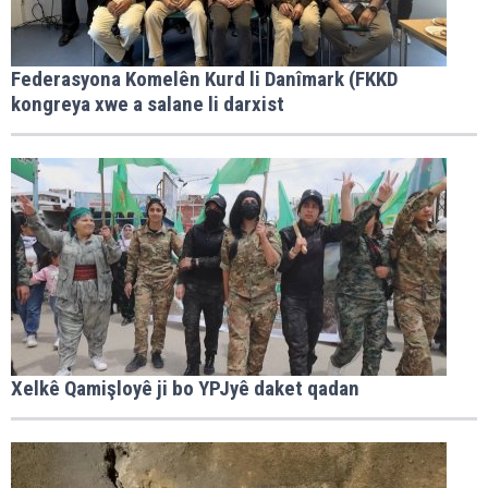
Federasyona Komelên Kurd li Danîmark (FKKD
kongreya xwe a salane li darxist
Xelkê Qamişloyê ji bo YPJyê daket qadan