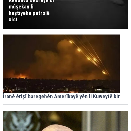
Kendava Besreyê bi
mûşekan li
keştiyeke petrolê
xist
Îranê êrişî baregehên Amerîkayê yên li Kuweytê kir