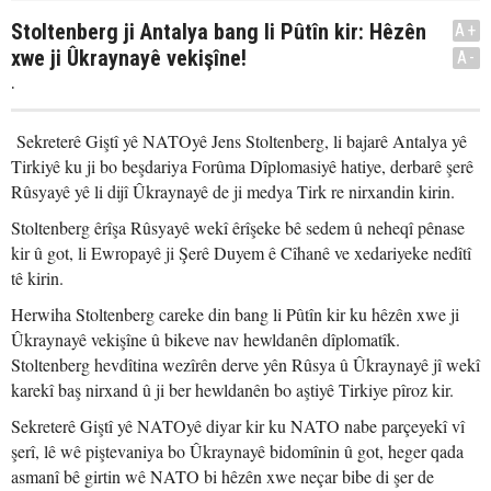
Stoltenberg ji Antalya bang li Pûtîn kir: Hêzên
A+
xwe ji Ûkraynayê vekişîne!
A-
.
Sekreterê Giştî yê NATOyê Jens Stoltenberg, li bajarê Antalya yê
Tirkiyê ku ji bo beşdariya Forûma Dîplomasiyê hatiye, derbarê şerê
Rûsyayê yê li dijî Ûkraynayê de ji medya Tirk re nirxandin kirin.
Stoltenberg êrîşa Rûsyayê wekî êrîşeke bê sedem û neheqî pênase
kir û got, li Ewropayê ji Şerê Duyem ê Cîhanê ve xedariyeke nedîtî
tê kirin.
Herwiha Stoltenberg careke din bang li Pûtîn kir ku hêzên xwe ji
Ûkraynayê vekişîne û bikeve nav hewldanên dîplomatîk.
Stoltenberg hevdîtina wezîrên derve yên Rûsya û Ûkraynayê jî wekî
karekî baş nirxand û ji ber hewldanên bo aştiyê Tirkiye pîroz kir.
Sekreterê Giştî yê NATOyê diyar kir ku NATO nabe parçeyekî vî
şerî, lê wê piştevaniya bo Ûkraynayê bidomînin û got, heger qada
asmanî bê girtin wê NATO bi hêzên xwe neçar bibe di şer de