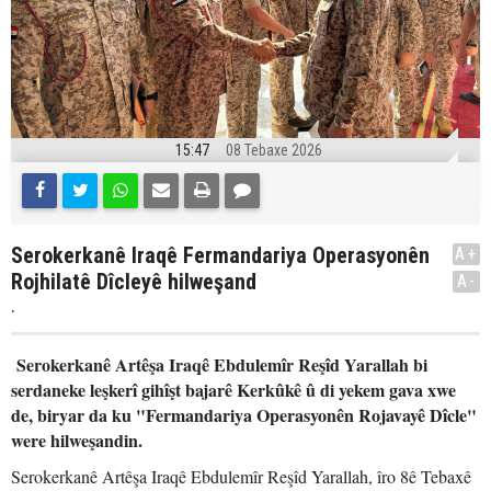
15:47
08 Tebaxe 2026
Serokerkanê Iraqê Fermandariya Operasyonên
A+
Rojhilatê Dîcleyê hilweşand
A-
.
Serokerkanê Artêşa Iraqê Ebdulemîr Reşîd Yarallah bi
serdaneke leşkerî gihîşt bajarê Kerkûkê û di yekem gava xwe
de, biryar da ku "Fermandariya Operasyonên Rojavayê Dîcle"
were hilweşandin.
Serokerkanê Artêşa Iraqê Ebdulemîr Reşîd Yarallah, îro 8ê Tebaxê