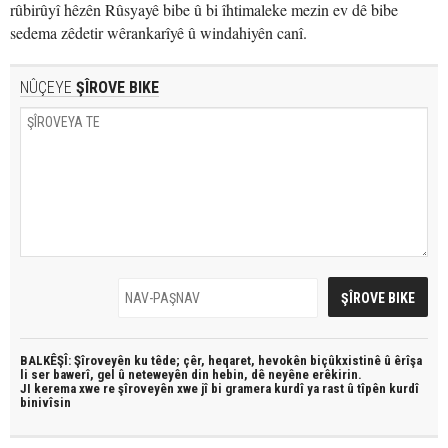
rûbirûyî hêzên Rûsyayê bibe û bi îhtimaleke mezin ev dê bibe
sedema zêdetir wêrankarîyê û windahiyên canî.
NÛÇEYE
ŞÎROVE BIKE
BALKÊŞÎ: Şîroveyên ku têde;
çêr, heqaret, hevokên biçûkxistinê û êrîşa
li ser bawerî, gel û neteweyên din hebin,
dê neyêne erêkirin.
JI kerema xwe re şîroveyên xwe jî bi
gramera kurdî
ya rast û
tîpên kurdî
binivîsin