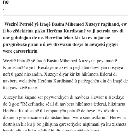
ne
.
Wezîrê Petrolê yê Iraqê Basim Mihemed Xuzeyr ragihand, ew
ji bo zêdekirina pişka Herêma Kurdistanê ya ji petrola xav di
nav gotûbêjan de ne. Herwiha tekez kir ku ev mijar ne
pirsgirêkeke giran e û ew dixwazin dosye bi awayekî giştgir
were çareserkirin.
Wezîrê Petrolê yê Iraqê Basim Mihemed Xuzeyr ji peyamnêrê
Kurdistan24ê yê li Bexdayê re axivî û pêşhatên dawî yên dosyeya
neft û gazê nirxandin. Xuzeyr diyar kir ku hikûmeta federal di
navbera welatiyên Herêma Kurdistanê û parêzgehên din ên Iraqê de
ti ciyawaziyê nake.
Xuzeyr bal kişand ser peywendiyên di navbera Hewlêr û Bexdayê
de û got: "Rêkeftineke sêalî di navbera hikûmeta federal, hikûmeta
Herêma Kurdistanê û kompaniyên petrolê de heye. Ev rêkeftin
dikare li gorî encamên danûstandinan were sererastkirin." Herwiha
destnîşan kir ku ji bo gihîştina çareseriyeke niştimanî ya ku xizmeta
her du aliyan bike, pêdivî bi diyalogeke zêdetir heye.