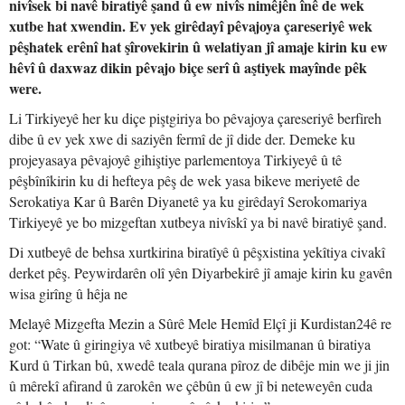
nivîsek bi navê biratiyê şand û ew nivîs nimêjên înê de wek
xutbe hat xwendin. Ev yek girêdayî pêvajoya çareseriyê wek
pêşhatek erênî hat şîrovekirin û welatiyan jî amaje kirin ku ew
hêvî û daxwaz dikin pêvajo biçe serî û aştiyek mayînde pêk
were.
Li Tirkiyeyê her ku diçe piştgiriya bo pêvajoya çareseriyê berfireh
dibe û ev yek xwe di saziyên fermî de jî dide der. Demeke ku
projeyasaya pêvajoyê gihiştiye parlementoya Tirkiyeyê û tê
pêşbînîkirin ku di hefteya pêş de wek yasa bikeve meriyetê de
Serokatiya Kar û Barên Diyanetê ya ku girêdayî Serokomariya
Tirkiyeyê ye bo mizgeftan xutbeya nivîskî ya bi navê biratiyê şand.
Di xutbeyê de behsa xurtkirina biratîyê û pêşxistina yekîtiya civakî
derket pêş. Peywirdarên olî yên Diyarbekirê jî amaje kirin ku gavên
wisa girîng û hêja ne
Melayê Mizgefta Mezin a Sûrê Mele Hemîd Elçî ji Kurdistan24ê re
got: “Wate û giringiya vê xutbeyê biratiya misilmanan û biratiya
Kurd û Tirkan bû, xwedê teala qurana pîroz de dibêje min we ji jin
û mêrekî afirand û zarokên we çêbûn û ew jî bi neteweyên cuda