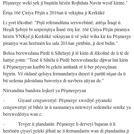
Pêşmerge wekî yek ji baştirîn hêzên Rojhilata Navîn wesif kirine."
Êrişa 16ê Çiriya Pêşîn a 2016an û vekişîna ji Kerkûkê
Li gorî lêkolînê: "Piştî referandûma serxwebûnê, artêşa Îraqê û
Heşdî Şebiyê bi serperiştiya Îranê êriş kir. 16ê Çiriya Pêşîn piraniya
hêzên YNKyê ji Kerkûkê vekişiyan û vê yekê wiha kir ku Pêşmerge
piraniya wan herêmên ku sala 2014an girtibûn, ji dest bidin."
Behsa berxwedana Pirdê û Sihêlayê jî tê kirin di lêkolînê de û tê de
hatiye gotin: "Tenê li Sihêla û Pirdê berxwedaneke dijwar hat kirin
û Pêşmergeyan karîbû bi çekên antîtank rê li ber pêşveçûnan
bigirin. Vê rûdanê qelsiya fermandariya duserî û partîtî nîşan da û
bû sedema jidestdana baweriya di navbera aliyan de."
Nirxandina bandora leşkerî ya Pêşmergeyan
- Giyanê cengaweriyê: Pêşmerge xwediyê giyanekî
cengaweriyê yê bihêz in û nasnameya neteweyî sedemeke sereke ya
berxwedêriya wan e.
- Tevger û plandanîn: Pêşmerge li derveyî bajaran û li
herêmên çiyayî gelekî jêhatî ne û fermandarên wan di plandanîna ji