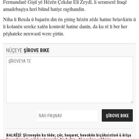
Fermandarê Giştî yê Hêzên Çekdar Elî Zeydî, li seranserê Iraqê
amadebaşiya herî bilind hatiye ragihandin.
Niha li Bexda û bajarên din ên giring hêzên zêde hatine belavkirin û
li kolanên sereke xalên kontrolê hatine danîn, da ku rê li ber her
pêşhateke nexwastî were girtin.
NÛÇEYE
ŞÎROVE BIKE
BALKÊŞÎ: Şîroveyên ku têde;
çêr, heqaret, hevokên biçûkxistinê û êrîşa