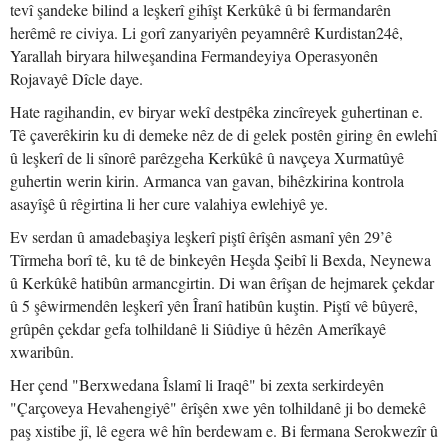
tevî şandeke bilind a leşkerî gihîşt Kerkûkê û bi fermandarên
herêmê re civiya. Li gorî zanyariyên peyamnêrê Kurdistan24ê,
Yarallah biryara hilweşandina Fermandeyiya Operasyonên
Rojavayê Dîcle daye.
Hate ragihandin, ev biryar wekî destpêka zincîreyek guhertinan e.
Tê çaverêkirin ku di demeke nêz de di gelek postên giring ên ewlehî
û leşkerî de li sînorê parêzgeha Kerkûkê û navçeya Xurmatûyê
guhertin werin kirin. Armanca van gavan, bihêzkirina kontrola
asayîşê û rêgirtina li her cure valahiya ewlehiyê ye.
Ev serdan û amadebaşiya leşkerî piştî êrîşên asmanî yên 29’ê
Tîrmeha borî tê, ku tê de binkeyên Heşda Şeibî li Bexda, Neynewa
û Kerkûkê hatibûn armancgirtin. Di wan êrîşan de hejmarek çekdar
û 5 şêwirmendên leşkerî yên Îranî hatibûn kuştin. Piştî vê bûyerê,
grûpên çekdar gefa tolhildanê li Siûdiye û hêzên Amerîkayê
xwaribûn.
Her çend "Berxwedana Îslamî li Iraqê" bi zexta serkirdeyên
"Çarçoveya Hevahengiyê" êrîşên xwe yên tolhildanê ji bo demekê
paş xistibe jî, lê egera wê hîn berdewam e. Bi fermana Serokwezîr û