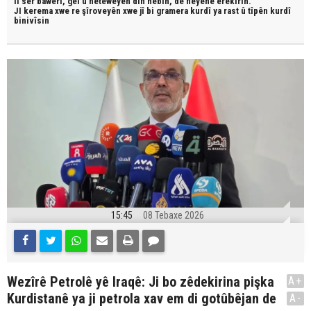
li ser bawerî, gel û neteweyên din hebin,
dê neyêne erêkirin.
JI kerema xwe re şîroveyên xwe jî bi
gramera kurdî
ya rast û
tîpên kurdî
binivîsin
15:45
08 Tebaxe 2026
Wezîrê Petrolê yê Iraqê: Ji bo zêdekirina pişka
A+
Kurdistanê ya ji petrola xav em di gotûbêjan de
A-