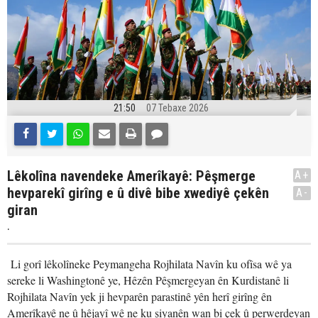
21:50
07 Tebaxe 2026
Lêkolîna navendeke Amerîkayê: Pêşmerge
A+
hevparekî girîng e û divê bibe xwediyê çekên
A-
giran
.
Li gorî lêkolîneke Peymangeha Rojhilata Navîn ku ofîsa wê ya
sereke li Washingtonê ye, Hêzên Pêşmergeyan ên Kurdistanê li
Rojhilata Navîn yek ji hevparên parastinê yên herî girîng ên
Amerîkayê ne û hêjayî wê ne ku şiyanên wan bi çek û perwerdeyan