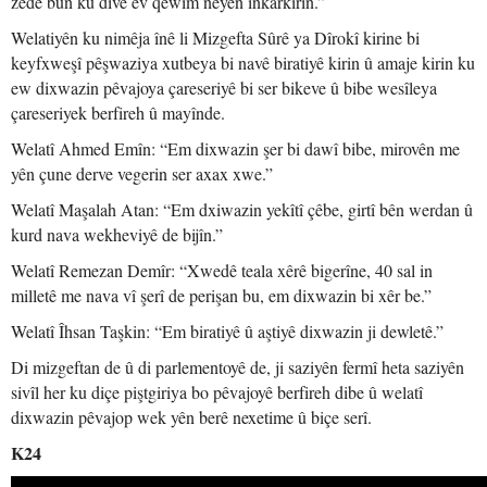
zêde bûn ku divê ev qewim neyên înkarkirin.”
Welatiyên ku nimêja înê li Mizgefta Sûrê ya Dîrokî kirine bi
keyfxweşî pêşwaziya xutbeya bi navê biratiyê kirin û amaje kirin ku
ew dixwazin pêvajoya çareseriyê bi ser bikeve û bibe wesîleya
çareseriyek berfireh û mayînde.
Welatî Ahmed Emîn: “Em dixwazin şer bi dawî bibe, mirovên me
yên çune derve vegerin ser axax xwe.”
Welatî Maşalah Atan: “Em dxiwazin yekîtî çêbe, girtî bên werdan û
kurd nava wekheviyê de bijîn.”
Welatî Remezan Demîr: “Xwedê teala xêrê bigerîne, 40 sal in
milletê me nava vî şerî de perişan bu, em dixwazin bi xêr be.”
Welatî Îhsan Taşkin: “Em biratiyê û aştiyê dixwazin ji dewletê.”
Di mizgeftan de û di parlementoyê de, ji saziyên fermî heta saziyên
sivîl her ku diçe piştgiriya bo pêvajoyê berfireh dibe û welatî
dixwazin pêvajop wek yên berê nexetime û biçe serî.
K24