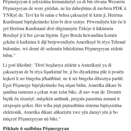
Pêşmergeyan û yekxistina fermandariyê ya di bin sîwana Wezareta
Pêşmergeyan de were girêdan, ne ku dabeşbûna di navbera PDK û
YNKyê de. Tevî ku bi salan e behsa çaksaziyê tê kirin jî, Herêma
Kurdistanê bipêşketineke kêm bi dest xistiye. Pêwendiyên kûr ên li
gel Herêma Kurdistanê divê dilgiraniyên Tirkiye û hikûmeta
Bexdayê jî li ber çavan bigirin. Eger Bexda hewandina komên
çekdar û karkirina li dijî berjewendiyên Amerîkayê bi rêya Tehranê
bidomîne, wê demê dê sedemên bihêzkirina Pêşmergeyan zêdetir
bibin."
Li gorî lêkolînê: "Divê beşdariya zêdetir a Amerîkayê ya di
çaksaziyan de bi rêya fişarkirinê be, ji bo diyarkirina pîle û postên
leşkerî li ser bingeha jêhatîbûnê, ne li ser bingeha dilsoziya partîtî.
Eger Pêşmerge bipêşketineke baş nîşan bidin, Amerîka dikare bi
şandina rasterast a çekan wan xelat bike, di nav wan de: Dronên
biçûk ên sîxuriyê, mûşekên antîtank, pergala parastina asmanî û
zirxpoşên şerker. Her wiha piştî piştrastbûna sîstema bipêşxistina
elektronîk, Amerîka dikare alîkariyên xwe yên darayî yên ji bo
mûçeyê Pêşmergeyan nû bike."
Pêkhate û sazîbûna Pêşmergeyan