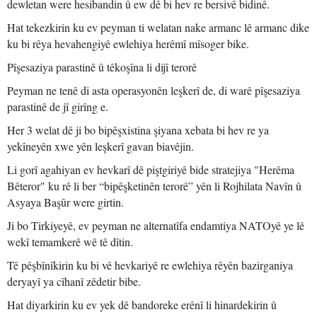
dewletan were hesibandin û ew dê bi hev re bersivê bidinê.
Hat tekezkirin ku ev peyman ti welatan nake armanc lê armanc dike
ku bi rêya hevahengiyê ewlehiya herêmî mîsoger bike.
Pîşesaziya parastinê û têkoşîna li dijî terorê
Peyman ne tenê di asta operasyonên leşkerî de, di warê pîşesaziya
parastinê de jî girîng e.
Her 3 welat dê ji bo bipêşxistina şiyana xebata bi hev re ya
yekîneyên xwe yên leşkerî gavan biavêjin.
Li gorî agahiyan ev hevkarî dê piştgiriyê bide stratejiya "Herêma
Bêteror" ku rê li ber “bipêşketinên terorê” yên li Rojhilata Navîn û
Asyaya Başûr were girtin.
Ji bo Tirkiyeyê, ev peyman ne alternatîfa endamtiya NATOyê ye lê
wekî temamkerê wê tê dîtin.
Tê pêşbînîkirin ku bi vê hevkariyê re ewlehiya rêyên bazirganiya
deryayî ya cîhanî zêdetir bibe.
Hat diyarkirin ku ev yek dê bandoreke erênî li hinardekirin û