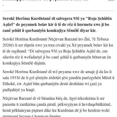
.
Serokê Herêma Kurdistanê di salvegera 93ê ya "Roja Şehîdên
Aşûrî" de peyamek belav kir û tê de rêz û hurmeta xwe ji bo
canê şehîd û qurbaniyên komkujiya Sêmêlê diyar kir.
Serokê Herêma Kurdistanê Nêçîrvan Barzanî îro (Înî, 7ê Tebaxa
2026ê) li ser rûpela xwe ya tora civakî ya Xê peyamek belav kir ku
tê de ragihand: “Di salvegera 93ê ya Roja Şehîdên Aşûrî de, em
silavên rêz û wefadariyê ji bo canê şehîd û qurbaniyên bêtawan ên
komkujiya Sêmêlê dişînin.
Serokê Herêma Kurdistanê di wê peyama xwe de amaje jî da ku li
sala 1933ê de li gel şêniyên zêdetirî şêst gundên parêzgehên Mûsil û
Dihokê, ew Aşûrî bûn qurbaniyên destê deshilata wî çaxî ya
padîşahiyê ya Iraqê.
Nêçîrvan Barzanî di vê bîranîna biêş de, ligel tekezkirina li ser
parastin û xurtkirina çanda piralî, pêkveyjiyan û hevduqebûlkirinê,
hemî pêkhateyan piştrast dike ku Kurdistan dê ji bo herdem wekî
nîştimanê hevpar ê hemiyan bimîne.