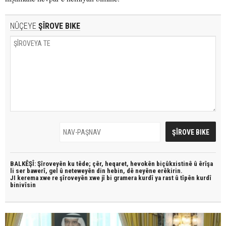
NÛÇEYE
ŞÎROVE BIKE
BALKÊŞÎ: Şîroveyên ku têde;
çêr, heqaret, hevokên biçûkxistinê û êrîşa
li ser bawerî, gel û neteweyên din hebin,
dê neyêne erêkirin.
JI kerema xwe re şîroveyên xwe jî bi
gramera kurdî
ya rast û
tîpên kurdî
binivîsin