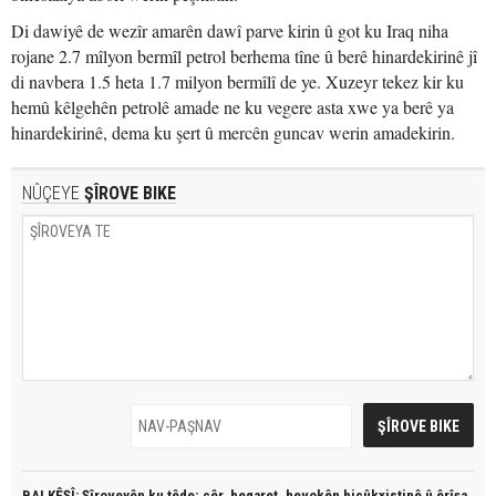
Di dawiyê de wezîr amarên dawî parve kirin û got ku Iraq niha
rojane 2.7 mîlyon bermîl petrol berhema tîne û berê hinardekirinê jî
di navbera 1.5 heta 1.7 milyon bermîlî de ye. Xuzeyr tekez kir ku
hemû kêlgehên petrolê amade ne ku vegere asta xwe ya berê ya
hinardekirinê, dema ku şert û mercên guncav werin amadekirin.
NÛÇEYE
ŞÎROVE BIKE
BALKÊŞÎ: Şîroveyên ku têde;
çêr, heqaret, hevokên biçûkxistinê û êrîşa