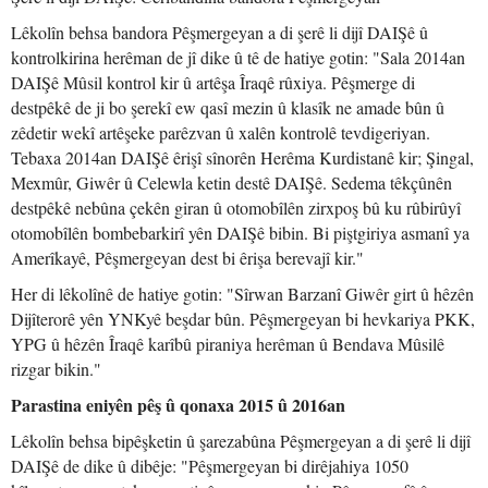
Lêkolîn behsa bandora Pêşmergeyan a di şerê li dijî DAIŞê û
kontrolkirina herêman de jî dike û tê de hatiye gotin: "Sala 2014an
DAIŞê Mûsil kontrol kir û artêşa Îraqê rûxiya. Pêşmerge di
destpêkê de ji bo şerekî ew qasî mezin û klasîk ne amade bûn û
zêdetir wekî artêşeke parêzvan û xalên kontrolê tevdigeriyan.
Tebaxa 2014an DAIŞê êrişî sînorên Herêma Kurdistanê kir; Şingal,
Mexmûr, Giwêr û Celewla ketin destê DAIŞê. Sedema têkçûnên
destpêkê nebûna çekên giran û otomobîlên zirxpoş bû ku rûbirûyî
otomobîlên bombebarkirî yên DAIŞê bibin. Bi piştgiriya asmanî ya
Amerîkayê, Pêşmergeyan dest bi êrişa berevajî kir."
Her di lêkolînê de hatiye gotin: "Sîrwan Barzanî Giwêr girt û hêzên
Dijîterorê yên YNKyê beşdar bûn. Pêşmergeyan bi hevkariya PKK,
YPG û hêzên Îraqê karîbû piraniya herêman û Bendava Mûsilê
rizgar bikin."
Parastina eniyên pêş û qonaxa 2015 û 2016an
Lêkolîn behsa bipêşketin û şarezabûna Pêşmergeyan a di şerê li dijî
DAIŞê de dike û dibêje: "Pêşmergeyan bi dirêjahiya 1050