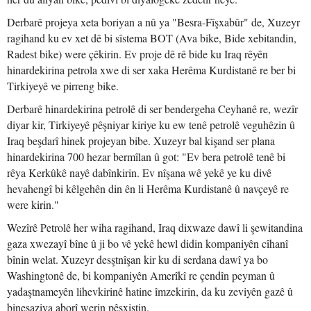
Derbarê projeya xeta boriyan a nû ya "Besra-Fîşxabûr" de, Xuzeyr
ragihand ku ev xet dê bi sîstema BOT (Ava bike, Bide xebitandin,
Radest bike) were çêkirin. Ev proje dê rê bide ku Iraq rêyên
hinardekirina petrola xwe di ser xaka Herêma Kurdistanê re ber bi
Tirkiyeyê ve pirreng bike.
Derbarê hinardekirina petrolê di ser bendergeha Ceyhanê re, wezîr
diyar kir, Tirkiyeyê pêşniyar kiriye ku ew tenê petrolê veguhêzin û
Iraq beşdarî hinek projeyan bibe. Xuzeyr bal kişand ser plana
hinardekirina 700 hezar bermîlan û got: "Ev bera petrolê tenê bi
rêya Kerkûkê nayê dabînkirin. Ev nîşana wê yekê ye ku divê
hevahengî bi kêlgehên din ên li Herêma Kurdistanê û navçeyê re
were kirin."
Wezîrê Petrolê her wiha ragihand, Iraq dixwaze dawî li şewitandina
gaza xwezayî bîne û ji bo vê yekê hewl didin kompaniyên cîhanî
bînin welat. Xuzeyr desştnîşan kir ku di serdana dawî ya bo
Washingtonê de, bi kompaniyên Amerîkî re çendîn peyman û
yadaştnameyên lihevkirinê hatine îmzekirin, da ku zeviyên gazê û
binesaziya aborî werin pêşxistin.