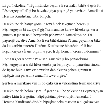
Li gorî lêkolînê: "Têgihiştineke baştir a li ser xalên bihêz û qels ên
Pêşmergeyan" dê ji bo hevahengiya paşerojê ya navbera Amerîka û
Herêma Kurdistanê bibe bingeh.
Di lêkolînê de hatiye gotin: "Tevî hinek têkçûnên berçav jî
Pêşmergeyan bi awayekî giştî selmandiye ku ew hêzeke şerker a
guncav û jêhatî ne û hevparekî pêbawer ê Amerîkayê ne. Di
paşerojê de, divê Amerîka li ser bihêzkirina Pêşmergeyan kar bike
da ku karibin sînorên Herêma Kurdistanê biparêzin, rê li ber
hegemonyaya Îranê bigirin û şerê li dijî komên terorîst bidomînin."
Loma li gorî raporê: "Pêwîst e Amerîka ji bo pênasekirina
Pêşmergeyan a wekî hêza sereke ya berpirsyar di parastina sînoran
de fişarê bike. Divê ev hewldan dabînkirina çekên girantir û
bipêşxistina parastina asmanî li xwe bigire."
Şertên Amerîkayê yên ji bo çaksazî û yekxistina fermandariyê
Di lêkolînê de behsa "şert û fişaran" a ji bo yekxistina Pêşmergeyan
hatiye kirin û tê gotin: "Bipêşxistina pêwendiyên Amerîka û
Herêma Kurdistanê divê bi bipêşketineke rasteqîn a di çaksaziyên