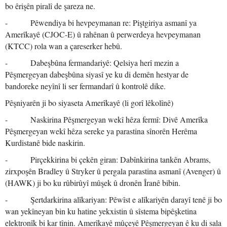
bo êrişên piralî de şareza ne.
- Pêwendiya bi hevpeymanan re: Piştgiriya asmanî ya
Amerîkayê (CJOC-E) û rahênan û perwerdeya hevpeymanan
(KTCC) rola wan a çareserker hebû.
- Dabeşbûna fermandariyê: Qelsiya herî mezin a
Pêşmergeyan dabeşbûna siyasî ye ku di demên hestyar de
bandoreke neyînî li ser fermandarî û kontrolê dike.
Pêşniyarên ji bo siyaseta Amerîkayê (li gorî lêkolînê)
- Naskirina Pêşmergeyan wekî hêza fermî: Divê Amerîka
Pêşmergeyan wekî hêza sereke ya parastina sînorên Herêma
Kurdistanê bide naskirin.
- Pirçekkirina bi çekên giran: Dabînkirina tankên Abrams,
zirxpoşên Bradley û Stryker û pergala parastina asmanî (Avenger) û
(HAWK) ji bo ku rûbirûyî mûşek û dronên Îranê bibin.
- Şertdarkirina alîkariyan: Pêwîst e alîkariyên darayî tenê ji bo
wan yekîneyan bin ku hatine yekxistin û sîstema bipêşketina
elektronîk bi kar tînin. Amerîkayê mûçeyê Pêşmergeyan ê ku di sala