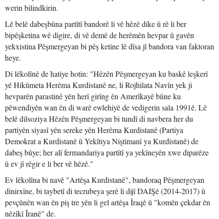
werin bilindkirin.
Lê belê dabeşbûna partîtî bandorê li vê hêzê dike û rê li ber
bipêşketina wê digire, di vê demê de herêmên hevpar û gavên
yekxistina Pêşmergeyan bi pêş ketine lê dîsa jî bandora van faktoran
heye.
Di lêkolînê de hatiye hotin: "Hêzên Pêşmergeyan ku baskê leşkerî
yê Hikûmeta Herêma Kurdistanê ne, li Rojhilata Navîn yek ji
hevparên parastinê yên herî girîng ên Amerîkayê bûne ku
pêwendiyên wan ên di warê ewlehiyê de vedigerin sala 1991ê. Lê
belê dilsoziya Hêzên Pêşmergeyan bi tundî di navbera her du
partiyên siyasî yên sereke yên Herêma Kurdistanê (Partiya
Demokrat a Kurdistanê û Yekîtiya Niştimanî ya Kurdistanê) de
dabeş bûye; her alî fermandariya partîtî ya yekîneyên xwe diparêze
û ev jî rêgir e li ber vê hêzê."
Ev lêkolîna bi navê "Artêşa Kurdistanê", bandoraq Pêşmergeyan
dinirxîne, bi taybetî di tecrubeya şerê li dijî DAIŞê (2014-2017) û
pevçûnên wan ên piş tre yên li gel artêşa Îraqê û "komên çekdar ên
nêzîkî Îranê" de.