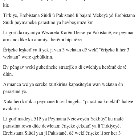
kir.
Tirkiye, Erebistana Siûdî û Pakistanê li bajarê Mekeyê yê Erebistana
Siûdî peymaneke parastinê ya hevbeş îmze kir.
Li gorî daxuyaniya Wezareta Karên Derve ya Pakistanê, ev peyman
armanc dike ku aramiya herêmî biparêze.
Êrişeke leşkerî ya li yek ji van 3 welatan dê wekî "êrişeke li her 3
welatan" were qebûlkirin.
Ev pêngav wekî guherîneke stratejîk a di ewlehiya herêmê de tê
dîtin.
Armanca wê ya sereke xurtkirina kapasîteyên wan welatan ên
parastinê ye.
Xala herî krîtîk a peymanê li ser bingeha "parastina kolektîf" hatiye
avakirin.
Li gorî madeya 51ê ya Peymana Neteweyên Yekbûyî ku mafê
parastina rewa dide dewletan; êrişeke çekdarî ya li Tirkiyeyê,
Erebistana Siûdî yan jî Pakistanê, dê wekî êrişeke li ser her 3