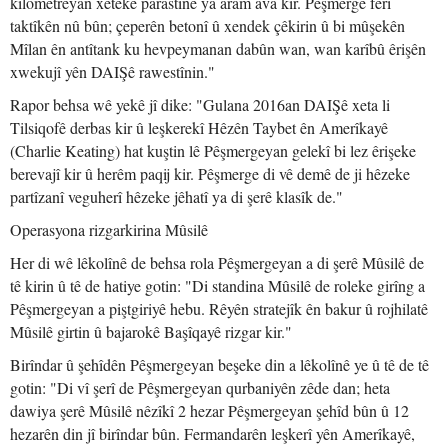
kîlometreyan xeteke parastinê ya aram ava kir. Pêşmerge fêrî
taktîkên nû bûn; çeperên betonî û xendek çêkirin û bi mûşekên
Mîlan ên antîtank ku hevpeymanan dabûn wan, wan karîbû êrişên
xwekujî yên DAIŞê rawestînin."
Rapor behsa wê yekê jî dike: "Gulana 2016an DAIŞê xeta li
Tilsiqofê derbas kir û leşkerekî Hêzên Taybet ên Amerîkayê
(Charlie Keating) hat kuştin lê Pêşmergeyan gelekî bi lez êrişeke
berevajî kir û herêm paqij kir. Pêşmerge di vê demê de ji hêzeke
partîzanî veguherî hêzeke jêhatî ya di şerê klasîk de."
Operasyona rizgarkirina Mûsilê
Her di wê lêkolînê de behsa rola Pêşmergeyan a di şerê Mûsilê de
tê kirin û tê de hatiye gotin: "Di standina Mûsilê de roleke girîng a
Pêşmergeyan a piştgiriyê hebu. Rêyên stratejîk ên bakur û rojhilatê
Mûsilê girtin û bajarokê Başîqayê rizgar kir."
Birîndar û şehîdên Pêşmergeyan beşeke din a lêkolînê ye û tê de tê
gotin: "Di vî şerî de Pêşmergeyan qurbaniyên zêde dan; heta
dawiya şerê Mûsilê nêzîkî 2 hezar Pêşmergeyan şehîd bûn û 12
hezarên din jî birîndar bûn. Fermandarên leşkerî yên Amerîkayê,