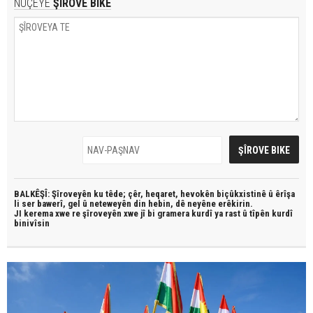
NÛÇEYE
ŞÎROVE BIKE
BALKÊŞÎ: Şîroveyên ku têde;
çêr, heqaret, hevokên biçûkxistinê û êrîşa
li ser bawerî, gel û neteweyên din hebin,
dê neyêne erêkirin.
JI kerema xwe re şîroveyên xwe jî bi
gramera kurdî
ya rast û
tîpên kurdî
binivîsin