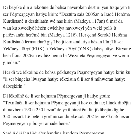
Di beşeke din a lêkolînê de behsa naverokên destûrî yên Îraqê yên li
ser Pêşmergeyan hatiye kirin: "Destûra sala 2005an a Îraqê Herêma
Kurdistanê û desthilatên wê nas kirin (Madeya 117an) û maf da
wan ku xwediyê hêzên ewlehiya navxweyî yên wekî polîs û
parêzvanên herêmê bin (Madeya 121ê). Her çend Serokê Herêma
Kurdistanê fermandarê giştî be jî fermandariya hêzan hîn jî li ser
Yekîneya 80yî (PDK) û Yekîneya 70yî (YNK) dabeş bûye. Biryar e
heta Îlona 2026an ev hêz hemû bi Wezareta Pêşmergeyan ve werin
girêdan."
Her di wê lêkolînê de behsa pêkhateya Pêşmergeyan hatiye kirin ku
"li ser bingeha lîwayan hatiye rêkxistin û li ser 8 mîhweran hatiye
dabeşkirin."
Di lêkolînê de li ser hejmara Pêşmergeyan jî hatiye gotin:
"Texmînên li ser hejmara Pêşmergeyan ji hev cuda ne; hinek dibêjin
di navbera 190 û 250 hezarî de ye û hinekên din jî dibêjin digihe
350 hezarî. Lê belê li gorî nirxandineke sala 2021ê, nêzîkî 56 hezar
Pêşmergeyên ji bo şer amade hene."
Şerê li dijî DAIŞê: Ceribandina bandora Pêşmergeyan