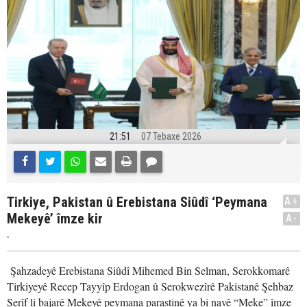
21:51
07 Tebaxe 2026
Tirkiye, Pakistan û Erebistana Siûdî ‘Peymana
A+
Mekeyê’ îmze kir
A-
.
Şahzadeyê Erebistana Siûdî Mihemed Bin Selman, Serokkomarê
Tirkiyeyê Recep Tayyîp Erdogan û Serokwezîrê Pakistanê Şehbaz
Şerîf li bajarê Mekeyê peymana parastinê ya bi navê “Meke” îmze