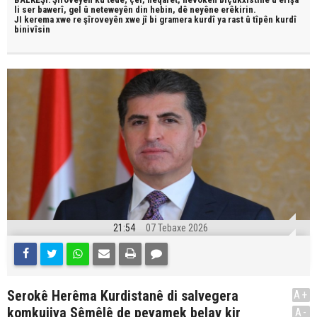
li ser bawerî, gel û neteweyên din hebin,
dê neyêne erêkirin.
JI kerema xwe re şîroveyên xwe jî bi
gramera kurdî
ya rast û
tîpên kurdî
binivîsin
21:54
07 Tebaxe 2026
Serokê Herêma Kurdistanê di salvegera
A+
komkujiya Sêmêlê de peyamek belav kir
A-