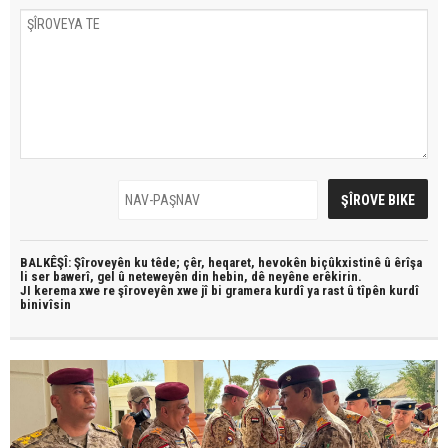
BALKÊŞÎ: Şîroveyên ku têde;
çêr, heqaret, hevokên biçûkxistinê û êrîşa
li ser bawerî, gel û neteweyên din hebin,
dê neyêne erêkirin.
JI kerema xwe re şîroveyên xwe jî bi
gramera kurdî
ya rast û
tîpên kurdî
binivîsin