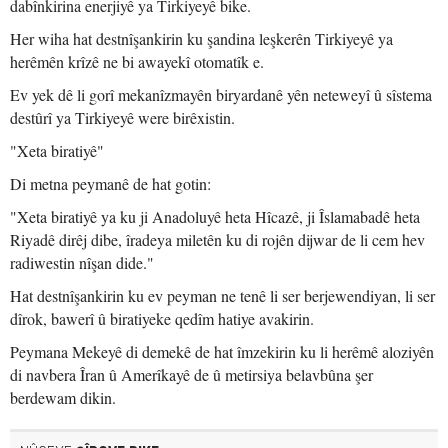
dabînkirina enerjiyê ya Tirkiyeyê bike.
Her wiha hat destnîşankirin ku şandina leşkerên Tirkiyeyê ya
herêmên krîzê ne bi awayekî otomatîk e.
Ev yek dê li gorî mekanîzmayên biryardanê yên neteweyî û sîstema
destûrî ya Tirkiyeyê were birêxistin.
"Xeta biratiyê"
Di metna peymanê de hat gotin:
"Xeta biratiyê ya ku ji Anadoluyê heta Hîcazê, ji Îslamabadê heta
Riyadê dirêj dibe, îradeya miletên ku di rojên dijwar de li cem hev
radiwestin nîşan dide."
Hat destnîşankirin ku ev peyman ne tenê li ser berjewendiyan, li ser
dîrok, bawerî û biratiyeke qedîm hatiye avakirin.
Peymana Mekeyê di demekê de hat îmzekirin ku li herêmê aloziyên
di navbera Îran û Amerîkayê de û metirsiya belavbûna şer
berdewam dikin.