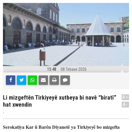
15:48
08 Tebaxe 2026
Li mizgeftên Tirkiyeyê xutbeya bi navê “biratî”
A+
hat xwendin
A-
.
Serokatiya Kar û Barên Diyanetê ya Tirkiyeyê bo mizgefta