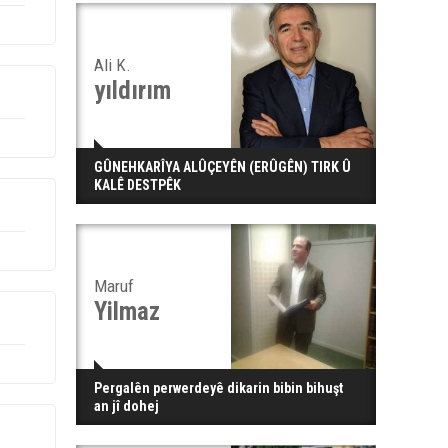
Ali K.
yıldırım
GÛNEHKARÎYA ALÛÇEYÊN (ERÛGÊN) TIRK Û
KALÊ DESTPÊK
Maruf
Yilmaz
Pergalên perwerdeyê dikarin bibin bihuşt
an jî dohej