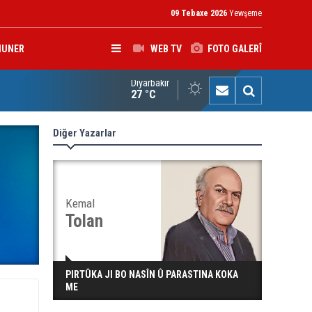
09 Tebaxe 2026
Yewşeme
HUNER
WEB TV
FOTO GALERÎ
Diyarbakır
hemed Hacî Mehmûd: Ji bo parastina Iraqê, çareserî sîstema kon
27 °C
Diğer Yazarlar
Kemal
Tolan
PIRTÛKA JI BO NASÎN Û PARASTINA KOKA
ME