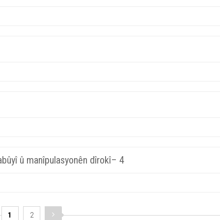
abûyî û manîpulasyonên dîrokî– 4
1
2