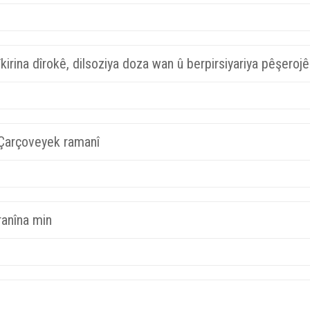
irina dîrokê, dilsoziya doza wan û berpirsiyariya pêşerojê
 Çarçoveyek ramanî
ranîna min