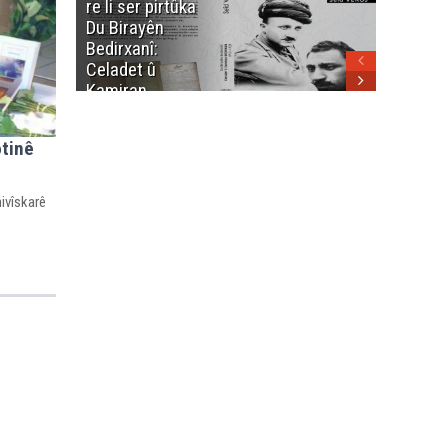
re li ser pirtûka
Berhema
dinya yo
Du Birayên
Cengî y
Bedirxanî:
Pakistan
Celadet û
û hevjîn
Kamiran
em Kurd
Bedirxan
(1913 -1923)
otinê
ivîskarê