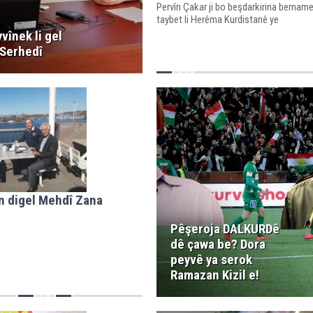
Pervîn Çakar ji bo beşdarkirina bernam
taybet li Herêma Kurdistanê ye
vînek li gel
Serhedî
n digel Mehdî Zana
Pêşeroja DALKURDê
dê çawa be? Dora
peyvê ya serok
Ramazan Kizil e!