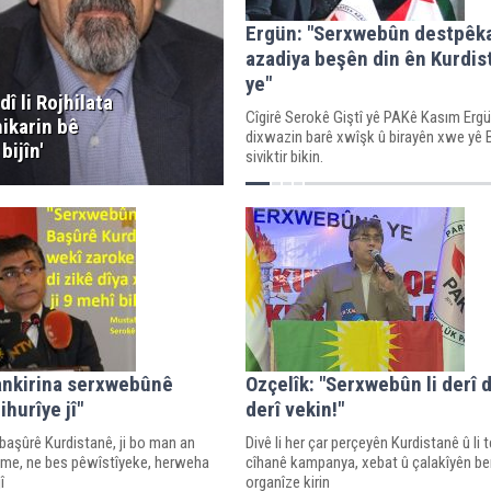
Ergün: "Serxwebûn destpêk
azadiya beşên din ên Kurdis
ye"
dî li Rojhilata
Cîgirê Serokê Giştî yê PAKê Kasım Erg
ikarin bê
dixwazin barê xwîşk û birayên xwe yê 
bijîn'
siviktir bikin.
ankirina serxwebûnê
Ozçelîk: "Serxwebûn li derî d
ihurîye jî"
derî vekin!"
aşûrê Kurdistanê, ji bo man an
Divê li her çar perçeyên Kurdistanê û l
me, ne bes pêwîstîyeke, herweha
cîhanê kampanya, xebat û çalakîyên ber
î
organîze kirin