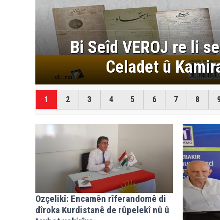
:
Wezîra Berhemanîna Ce
xw
1
2
3
4
5
6
7
8
Ozçelikî: Encamên rîferandomê di
dîroka Kurdistanê de rûpelekî nû û