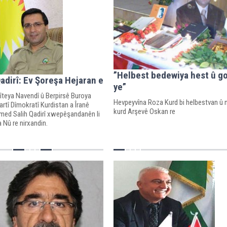
”Helbest bedewiya hest û g
Qadirî: Ev Şoreşa Hejaran e
ye”
eya Navendî û Berpirsê Buroya
Hevpeyvîna Roza Kurd bi helbestvan û n
rtî Dîmokratî Kurdistan a Îranê
kurd Arşevê Oskan re
med Salih Qadirî xwepêşandanên li
a Nû re nirxandin.