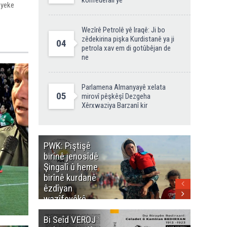
konfederalî ye
eyeke
Wezîrê Petrolê yê Iraqê: Ji bo
zêdekirina pişka Kurdistanê ya ji
04
petrola xav em di gotûbêjan de
ne
Parlamena Almanyayê xelata
05
mirovî pêşkêşî Dezgeha
Xêrxwaziya Barzanî kir
PWK: Piştişê
PWK: Ma
birînê jenosîdê
şehîdan
Şingalî û heme
Enfalê
birînê kurdanê
Barzanîy
êzdîyan
hurmet 
wazîfeyêkê
kenê
neteweyî yê
Bi Seîd VEROJ
Wezîra
heme kurdanê