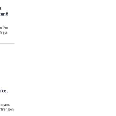
a
tanê
ün: Em
Başûr
ixe,
i temama
fireh bên