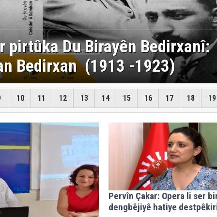
ngî ya Pakistanê: Ez û hevjînê
e em Kurd in
9
10
11
12
13
14
15
16
17
18
19
Pervîn Çakar: Opera li ser b
dengbêjiyê hatiye destpêkir