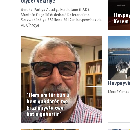
taybet vekirîye
Serokê Partîya Azadîya kurdistanê (PAK),
Hevpey
Mustafa Ozçelîkî di derbarê Referandûma
Serxwebûnê ya 25ê îlona 2017an hevpeyvînek da
Kerem 
PDK Înfoyê
Hevpeyvî
Maruf Yılmaz
”Hem em fêr bûn û
hem guhdarên me
bi zihniyeta xwe
hatin guhertin”