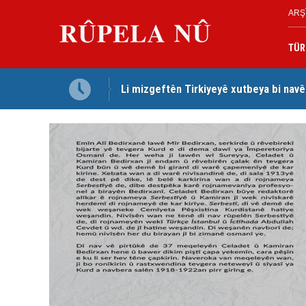
ARŞ
TÜR
Li mizgeftên Tirkiyeyê xutbeya bi navê
Mihemed Hacî Mehmûd: Ji bo parastina 