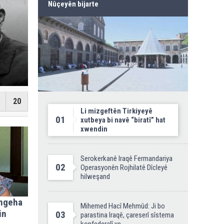
Nûçeyên bijarte
Lêkolîn: Pirsgirêka her
20
Li mizgeftên Tirkiyeyê
01
xutbeya bi navê “biratî” hat
xwendin
Serokerkanê Iraqê Fermandariya
02
Operasyonên Rojhilatê Dîcleyê
hilweşand
ingeha
Mihemed Hacî Mehmûd: Ji bo
in
03
parastina Iraqê, çareserî sîstema