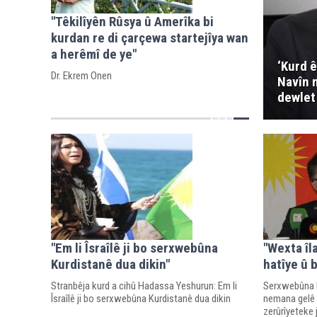
"Têkilîyên Rûsya û Amerîka bi
kurdan re di çarçewa startejîya wan
a herêmî de ye"
‘Kurd ê
Dr. Ekrem Onen
Navîn n
dewlet 
"Em li Îsraîlê ji bo serxwebûna
"Wexta îl
Kurdistanê dua dikin"
hatîye û b
Stranbêja kurd a cihû Hadassa Yeshurun: Em li
Serxwebûna b
Îsraîlê ji bo serxwebûna Kurdistanê dua dikin
nemana gelê 
zerûrîyeteke j