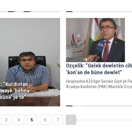
Ozçelîk: ”Gelek dewletên cî
‘kon’an de bûne dewlet”
Hevpeyvîna K24 ligel Serokê Giştî yê Pa
: ”Kurdistan
Azadiya Kurdistan (PAK) Mustafa Ozçe
 awayê ‘bêhna
bûnê’ jê tê”
3
4
5
6
7