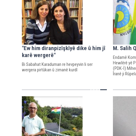
"Ew him diranpizîşkîyê dike û him jî
M. Salih 
karê wergerê"
Endamê Komît
Hewlêrê yê Pa
Bi Sabahat Karaduman re hevpeyvin li ser
(PDK-İ) Mihe
wergera pirtûkan û zimanê kurdî
Îranê ji Rûpel