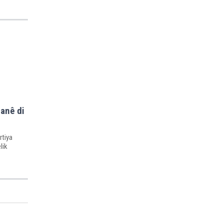
hanê di
rtiya
lik