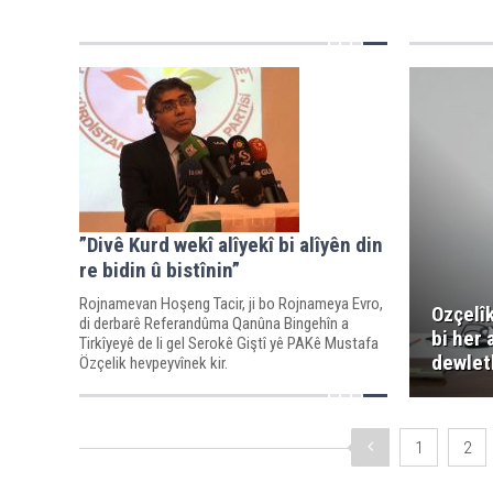
”Divê Kurd wekî alîyekî bi alîyên din
re bidin û bistînin”
Rojnamevan Hoşeng Tacir, ji bo Rojnameya Evro,
Ozçelîk
di derbarê Referandûma Qanûna Bingehîn a
bi her
Tirkîyeyê de li gel Serokê Giştî yê PAKê Mustafa
dewlet
Özçelik hevpeyvînek kir.
1
2