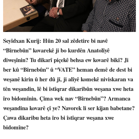
Seyîdxan Kurij
: Hûn 20 sal zêdetire bi navê
“Bîrnebûn” kovarekê ji bo kurdên Anatolîyê
diweşînin? Tu dikarî piçekê behsa ew kovarê bikî? Ji
ber kû “Bîrnebûn” û “VATE” heman demê de dest bi
weşanê kirin û her dû jî, ji alîyê komekê niviskaran va
tên weşandin, lê bi îstîqrar dikaribûn weşana xwe heta
îro bidomînin. Çima wek nav “Bîrnebûn”? Armanca
weşandina kovarê çî ye? Navorek li ser kîjan babetane?
Çawa dikaribu heta îro bi îstîqrar weşana xwe
bidomîne?