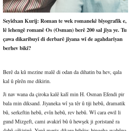
Seyîdxan Kurij: Roman te wek romanekê bîyografîk e,
lê lehengê romanê Os (Osman) berê 200 sal jîya ye. Tu
çawa dikaribuyî di derbarê jîyana wî de agahdarîyan
berhev bikî?
Berê da kû mezine malê di odan da dihatin ba hev, qala
kal û pîrên me dikirin.
Ji nav wana da çiroka kalê kalî min H. Osman Efendi pir
bala min diksand. Jiyaneka wî ya têr û tiji hebû, dramatik
bû, serkeftin hebû, evîn hebû, rev hebû. Wî cara ewil li
gund Mizgeft, cami avakirî bû û hewşek ji goristanê ra
dabû cêkirinê. Yanê meriv dikare bibêje; bingeha avabûna