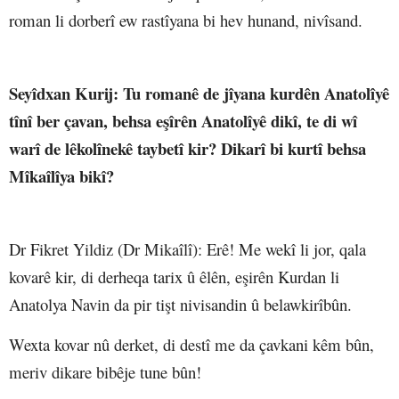
roman li dorberî ew rastîyana bi hev hunand, nivîsand.
Seyîdxan Kurij
: Tu romanê de jîyana kurdên Anatolîyê
tînî ber çavan, behsa eşîrên Anatolîyê dikî, te di wî
warî de lêkolînekê taybetî kir? Dikarî bi kurtî behsa
Mîkaîlîya bikî?
Dr Fikret Yildiz (Dr Mikaîlî)
: Erê! Me wekî li jor, qala
kovarê kir, di derheqa tarix û êlên, eşirên Kurdan li
Anatolya Navin da pir tişt niv
i
sandin û belawkirîbûn.
Wexta kovar nû derket, di destî me da çavkani kêm bûn,
meriv dikare bibêje tune bûn!