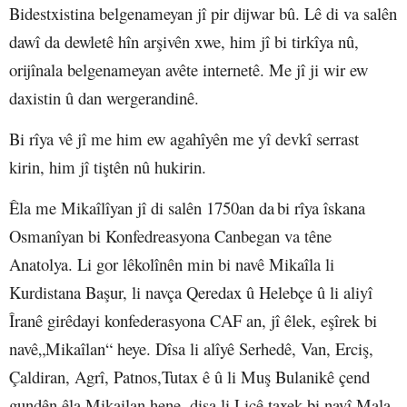
Bidestxistina belgenameyan jî pir dijwar bû. Lê di va salên
dawî da dewletê hîn arşivên xwe, him jî bi tirkîya nû,
orijînala belgenameyan avête internetê. Me jî ji wir ew
daxistin û dan wergerandinê.
Bi rîya vê jî me him ew agahîyên me yî devkî serrast
kirin, him jî tiştên nû hukirin.
Êla me Mikaîlîyan jî d
i salên 1750an da
bi rîya îskana
Osmanîyan bi Konfedreasyona Canbegan va têne
Anatolya. Li gor lêkolînên min bi navê Mikaîla li
Kurdistana Başur, li navça Qeredax û Helebçe û li aliyî
Îranê girêdayi konfederasyona CAF an, jî êlek, eşîrek bi
navê„Mikaîlan“ heye. Dîsa li alîyê Serhedê, Van, Erciş,
Çaldiran, Agrî, Patnos,Tutax ê û li Muş Bulanikê çend
gundên êla Mikailan hene, disa li Licê taxek bi navî Mala