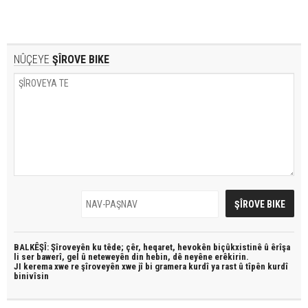
NÛÇEYE
ŞÎROVE BIKE
BALKÊŞÎ: Şîroveyên ku têde;
çêr, heqaret, hevokên biçûkxistinê û êrîşa
li ser bawerî, gel û neteweyên din hebin,
dê neyêne erêkirin.
JI kerema xwe re şîroveyên xwe jî bi
gramera kurdî
ya rast û
tîpên kurdî
binivîsin