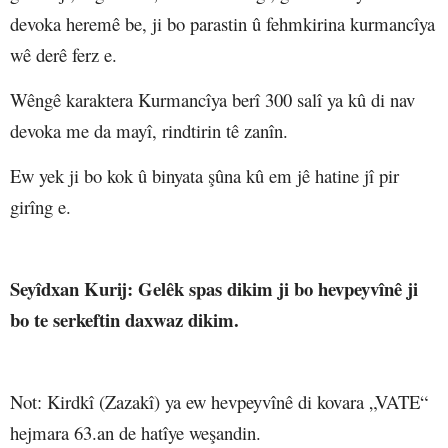
devoka heremê be, ji bo parastin û fehmkirina kurmancîya
wê derê ferz e.
Wêngê karaktera Kurmancîya berî 300 salî ya kû di nav
devoka me da mayî, rindtirin tê zanîn.
Ew yek ji bo kok û binyata şûna kû em jê hatine jî pir
girîng e.
Seyîdxan Kurij
: Gelêk spas dikim ji bo hevpeyvînê ji
bo te serkeftin daxwaz dikim.
Not: Kirdkî (Zazakî) ya ew hevpeyvînê di kovara „VATE“
hejmara 63.an de hatîye weşandin.