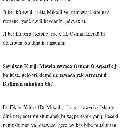
Ji ber kû ew jî, ji êla Mikailî ye, min ew jî kire nav
romanê, yanê ew li hevdanîn, pêvvaxist.
Ji ber kû bera (Kabîle) me û H. Osman Efendî bi
oldarbûna xu dihatin nasandin.
Seyîdxan Kurij
: Mesela zewaca Osman û Asparîk jî
balkêşe, gelo wê demê de zewaca yek Armenî û
Bisilman mimkun bû?
Dr Fikret Yildiz (Dr Mikaîlî)
: Li gor bawerîya Îslamê,
dînê me, eger muslumanek bi xaçperestek yan ji kesekî
nemusluman va bizewice, gere ew kes bibe musluman.