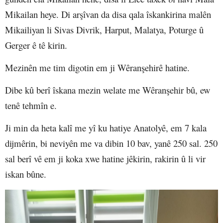
Mikailan heye. Di arşîvan da disa qala îskankirina malên
Mikailiyan li Sivas Divrik, Harput, Malatya, Poturge û
Gerger ê tê kirin.
Mezinên me tim digotin em ji Wêranşehirê hatine.
Dibe kû berî îskana mezin welate me Wêranşehir bû, ew
tenê tehmîn e.
Ji min da heta kalî me yî ku hatiye Anatolyê, em 7 kala
dijmêrin, bi neviyên me va dibin 10 bav, yanê 250 sal. 250
sal berî vê em ji koka xwe hatine jêkirin, rakirin û li vir
iskan bûne.