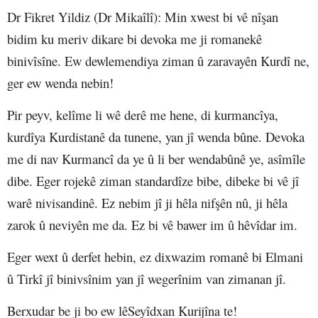
Dr Fikret Yildiz (Dr Mikaîlî)
: Min xwest bi vê nîşan
bidim ku meriv dikare bi devoka me ji romanekê
binivîsîne. Ew dewlemendiya ziman û zaravayên Kurdî ne,
ger ew wenda nebin!
Pir peyv, kelîme li wê derê me hene, di kurmancîya,
kurdîya Kurdistanê da tunene, yan jî wenda bûne. Devoka
me di nav Kurmancî da ye û li ber wendabûnê ye, asîmîle
dibe. Eger rojekê ziman standardîze bibe, dibeke bi vê jî
warê nivisandinê. Ez nebim jî ji hêla nifşên nû, ji hêla
zarok û neviyên me da. Ez bi vê bawer im û hêvîdar im.
Eger wext û derfet heb
i
n, ez dixwazim romanê bi Elmani
û Tirkî jî binivsînim yan jî wegerînim van zimanan jî.
Berxudar be ji bo ew lêSeyîdxan Kurijîna te!