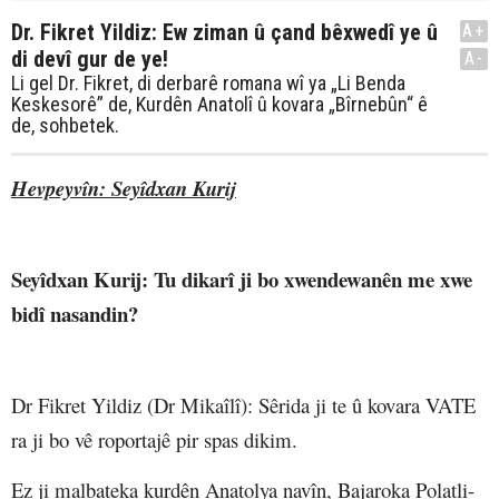
Dr. Fikret Yildiz: Ew ziman û çand bêxwedî ye û
A+
di devî gur de ye!
A-
Li gel Dr. Fikret, di derbarê romana wî ya „Li Benda
Keskesorê” de, Kurdên Anatolî û kovara „Bîrnebûn“ ê
de, sohbetek.
Hevpeyvîn: Seyîdxan Kurij
Seyîdxan Kurij
: Tu dikarî ji bo xwendewanên me xwe
bidî nasandin?
Dr Fikret Yildiz (Dr Mikaîlî)
: Sêrida ji te û kovara VATE
ra ji bo vê roportajê pir spas dikim.
Ez ji malbateka kurdên Anatolya navîn, Bajaroka Polatli-