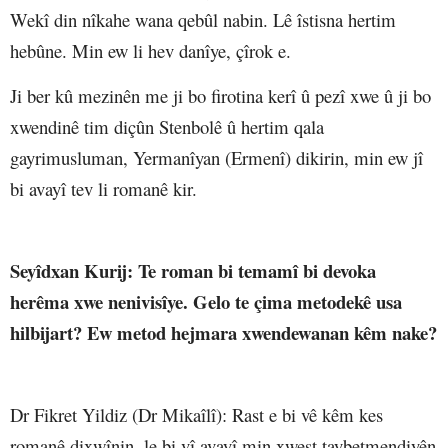
Wekî din nîkahe wana qebûl nabin. Lê îstisna hertim
hebûne. Min ew li hev danîye, çîrok e.
Ji ber kû mezinên me ji bo firotina kerî û pezî xwe û ji bo
xwendinê tim diçûn Stenbolê û hertim qala
gayrimusluman, Yermanîyan (Ermenî) dikirin, min ew jî
bi avayî tev li romanê kir.
Seyîdxan Kurij
: Te roman bi temamî bi devoka
herêma xwe nenivisîye. Gelo te çima metodekê usa
hilbijart? Ew metod hejmara xwendewanan kêm nake?
Dr Fikret Yildiz (Dr Mikaîlî)
: Rast e bi vê kêm kes
romanê dixwînin, le bi vî avayî min xwest taybetmendiyên