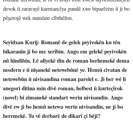
devok û zaravayê kurmancîya gundê xwe biparêzim û ji bo
pêşerojê wek numûne cîbihêlim.
Seyîdxan Kurij
: Romanê de gelek peyivokên ku tên
bikaranîn ji bo me xerîbin. Ango em gelekê peyivokên
nû hîndibin. Lê alîyekê din de roman berhemekê dema
modern e û nîşanekê netewebûnê ye. Hemû civatan de
netewebûn û nivisandina roman parelel e. Ji ber wê li
anegorî dîtina min divê roman, helbest û kurteçîrok
(novel) bi zimanekê standart werin nivisandin. Ango
divê ew ji bo hemû netewa werin nivisandin, ne ji bo
heremekê. Tu vê derbarê de dikarî çi bêjî?