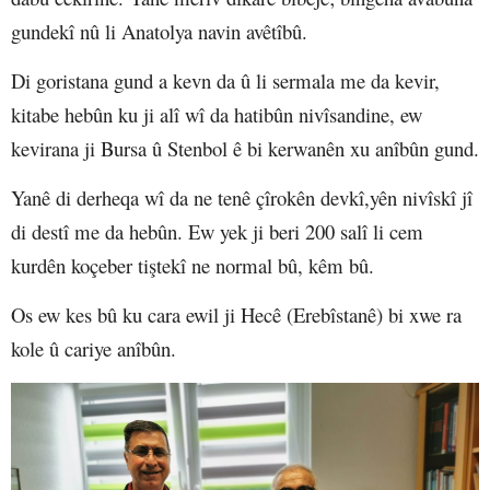
gundekî nû li Anatolya navin avêtîbû.
Di goristana gund a kevn da û li sermala me da kevir,
kitabe hebûn ku ji alî wî da hatibûn nivîsandine, ew
kevirana ji Bursa û Stenbol ê bi kerwanên xu anîbûn gund.
Yanê di derheqa wî da ne tenê çîrokên devkî,yên nivîskî jî
di destî me da hebûn. Ew yek ji beri 200 salî li cem
kurdên koçeber tiştekî ne normal bû, kêm bû.
Os ew kes bû ku cara ewil ji Hecê (Erebîstanê) bi xwe ra
kole û cariye anîbûn.