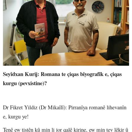
Seyîdxan Kurij
: Romana te çiqas bîyografîk e, çiqas
kurgu (pevxistine)?
Dr Fikret Yildiz (Dr Mikaîlî)
: Pirranîya romanê lihevanîn
e, kurgu ye!
Tenê ew tiştên kû min li jor qalê kirine, ew min tev lêkir û