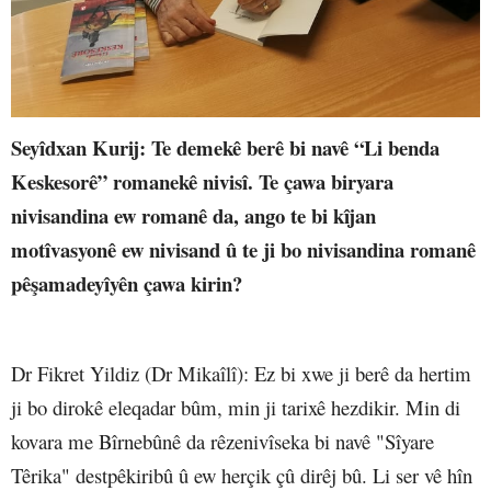
Seyîdxan Kurij
: Te demekê berê bi navê “Li benda
Keskesorê” romanekê nivisî. Te çawa biryara
nivisandina ew romanê da, ango te bi kîjan
motîvasyonê ew nivisand û te ji bo nivisandina romanê
pêşamadeyîyên çawa kirin?
Dr Fikret Yildiz (Dr Mikaîlî)
: Ez bi xwe ji berê da hertim
ji bo dirokê eleqadar bûm, min ji tarixê hezdikir. Min di
kovara me Bîrnebûnê da rêzenivîseka bi navê "Sîyare
Têrika" destpêkiribû û ew herçik çû dirêj bû. Li ser vê hîn