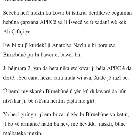
Sebeba herî mezin ku kovar bi istikrar derdikeve bêguman
hebûna çapxana APECê ya li Îsvecê ye û xadanî wê kek
Ali Çiftçî ye.
Ew bi xu jî kurdekî ji Anatolya Navîn e bi porejeya
Birnebûnê pir bi bawer e, bawer bû.
Ji hêjmara 2, yan da heta nika ew kovar ji hêla APEC ê da
dertê. .Sed cara, hezar cara mala wî ava, Xadê jê razî be.
Û hemî niviskarên Bîrnebûnê û yên kû di kovarê da bûn
nivîskar jî, bê îstîsna hertim pişta me girt.
Ya herî girîngtir jî em bi zar û zêc bi Bîrnebûne va ketin,
ji bo vê armancê hatin ba hev, me hevûdu naskir, bûne
malbateka mezin.