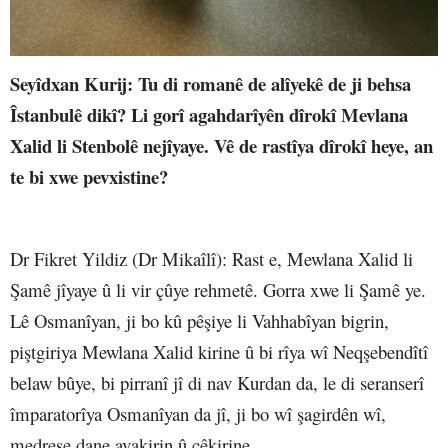
Seyîdxan Kurij
: Tu di romanê de alîyekê de ji behsa
Îstanbulê dikî? Li gorî agahdarîyên dîrokî Mevlana
Xalid li Stenbolê nejîyaye. Vê de rastîya dîrokî heye, an
te bi xwe pevxistine?
Dr Fikret Yildiz (Dr Mikaîlî)
: Rast e, Mewlana Xalid li
Şamê jîyaye û li vir çûye rehmetê. Gorra xwe li Şamê ye.
Lê Osmanîyan, ji bo kû pêşiye li Vahhabîyan bigrin,
piştgiriya Mewlana Xalid kirine û bi rîya wî Neqşebendîtî
belaw bûye, bi pirranî jî di nav Kurdan da, le di seranserî
împaratorîya Osmanîyan da jî, ji bo wî şagirdên wî,
medrese dane avakirin û çêkirine.