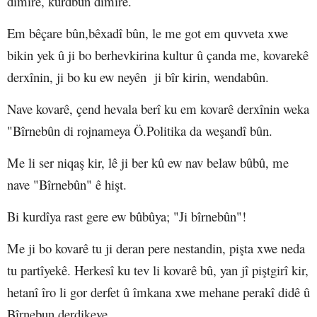
dimire, kurdbûn dimire.
Em bêçare bûn,bêxadî bûn, le me got em quvveta xwe
bikin yek û ji bo berhevkirina kultur û çanda me, kovarekê
derxînin, ji bo ku ew neyên ji bîr kirin, wendabûn.
Nave kovarê, çend hevala berî ku em kovarê derxînin weka
"Bîrnebûn di rojnameya Ö.Politika da weşandî bûn.
Me li ser niqaş kir, lê ji ber kû ew nav belaw bûbû, me
nave "Bîrnebûn" ê hişt.
Bi kurdîya rast gere ew bûbûya; "Ji bîrnebûn"!
Me ji bo kovarê tu ji deran pere nestandin, pişta xwe neda
tu partîyekê. Herkesî ku tev li kovarê bû, yan jî piştgirî kir,
hetanî îro li gor derfet û îmkana xwe mehane perakî didê û
B
î
rnebun derdikeve.