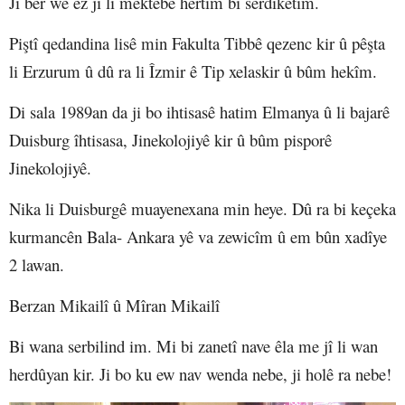
Ji ber wê ez jî li mektebê hertim bi serdiketim.
Piştî qedandina lisê min Fakulta Tibbê qezenc kir û pêşta
li Erzurum û dû ra li Îzmir ê Tip xelaskir û bûm hekîm.
Di sala 1989an da ji bo ihtisasê hatim Elmanya û li bajarê
Duisburg îhtisasa, Jinekolojiyê kir û bûm pisporê
Jinekolojiyê.
Nika li Duisburgê muayenexana min heye. Dû ra bi keçeka
kurmancên Bala- Ankara yê va zewicîm û em bûn xadîye
2 lawan.
Berzan Mikailî û Mîran Mikailî
Bi wana serbilind im. Mi bi zanetî nave êla me jî li wan
herdûyan kir. Ji bo ku ew nav wenda nebe, ji holê ra nebe!