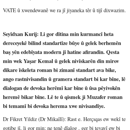
VATE û xwendewanê we ra jî jiyaneka têr û tijî dixwazim.
Seyîdxan Kurij
: Li gor dîtina min kurmancî heta
dereceyekê bilind standartîze bûye û gelek berhemên
baş yên edebîyata modern jî hatine afirandin. Qesta
min wek Yaşar Kemal û gelek nivîskarên din mirov
dikare îskeleta roman bi zimanî standart ava bike,
ango rastnivîsandin û gramera standart bi kar bîne, lê
dîalogan de devoka herêmî kar bîne û ûsa pêyivokên
heremê bikar bîne. Lê te û qismek ji Muzafer roman
bi temamî bi devoka herema xwe nivisandîye.
Dr Fikret Yildiz (Dr Mikaîlî)
: Rast e. Herçıqas ew wekî te
gotibe jî, li gor min; ne tenê dîalog , ger bi tevayî ew bi