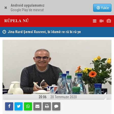
Android uygulamamız
Yükle
Google Play'de mevcut
hat
Jina Kurd Şemsî Xusrevi, bi îdamê re rû bi rû ye
PDK: Gotin
hewldana f
20:06
20 Temmuze 2020