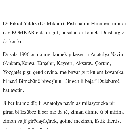
Dr Fikret Yildiz (Dr Mikaîlî)
: Piştî hatim Elmanya, min di
nav KOMKAR ê da cî girt, bi salan di komela Duisburg ê
da kar kir.
Di sala 1996 an da me, komek ji kesên ji Anatolya Navîn
(Ankara,Konya, Kirşehir, Kayseri, Aksaray, Çorum,
Yozgatê) piştî çend civîna, me biryar girt kû em kovareka
bi navî Birnebûnê biweşînin. Bingeh li bajarî Duisburgê
hat avetin.
Ji ber ku me dît; li Anatolya navîn asimilasyoneka pir
giran bi lezûbez li ser me da tê, ziman dimire û bi mirina
ziman va jî girêdayî,çîrok, gotinê mezinan, lîstik ,hertist