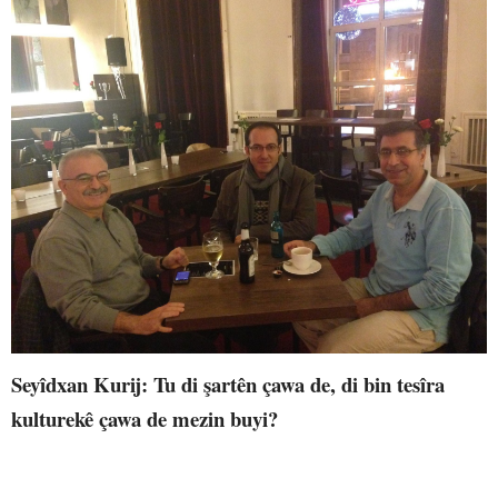
Seyîdxan Kurij: Tu di şartên çawa de, di bin tesîra
kulturekê çawa de mezin buyi?