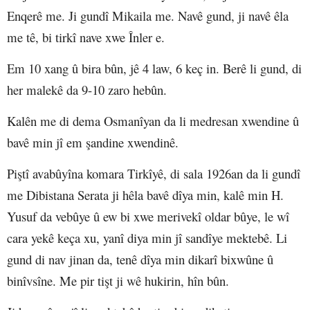
Enqerê me. Ji gundî Mikaila me. Navê gund, ji navê êla
me tê, bi tirkî nave xwe Înler e.
Em 10 xang û bira bûn, jê 4 law, 6 keç in. Berê li gund, di
her malekê da 9-10 zaro hebûn.
Kalên me di dema Osmanîyan da li medresan xwendine û
bavê min jî em şandine xwendinê.
Piştî avabûyîna komara Tirkîyê, di sala 1926an da li gundî
me Dibistana Serata ji hêla bavê dîya min, kalê min H.
Yusuf da vebûye û ew bi xwe merivekî oldar bûye, le wî
cara yekê keça xu, yanî diya min jî sandîye mektebê. Li
gund di nav jinan da, tenê dîya min dikarî bixwûne û
binîvsîne. Me pir tişt ji wê hukirin, hîn bûn.