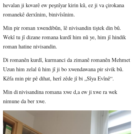
hevalan ji kovarê ew peşnîyar kirin kû, ez ji va çirokana
romanekê derxînim, binivîsînim.
Min pir roman xwendibûn, lê nivisandin tiştek din bû.
Wekî tu jî dizane romana kurdî him nû ye, him jî hindik
roman hatine nivisandin.
Di romanên kurdî, kurmanci da zimanê romanên Mehmet
Uzun him zelal û him jî ji bo xwendawana pir sivik bû.
Kêfa min pir pê dihat, herî zêde jî bi „Sîya Evînê“.
Min d
i
n
i
v
i
sand
i
na romana xwe d,a ew j
i
xwe ra wek
nimune da ber xwe.