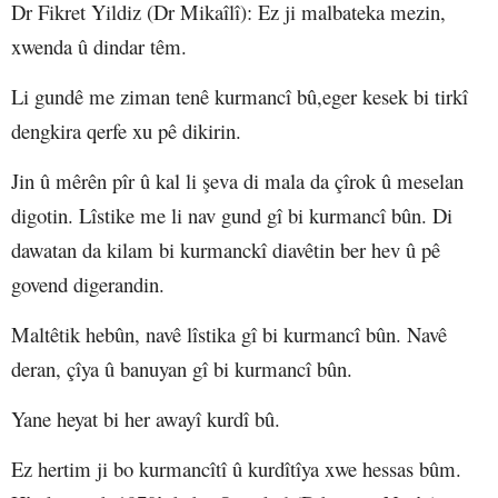
Dr Fikret Yildiz (Dr Mikaîlî)
: Ez ji malbateka mezin,
xwenda û dindar têm.
Li gundê me ziman tenê kurmancî bû,eger kesek bi tirkî
dengkira qerfe xu pê dikirin.
Jin û mêrên pîr û kal li şeva di mala da çîrok û meselan
digotin. Lîstike me li nav gund gî bi kurmancî bûn. Di
dawatan da kilam bi kurmanckî diavêtin ber hev û pê
govend digerandin.
Maltêtik hebûn, navê lîstika gî bi kurmancî bûn. Navê
deran, çîya û banuyan gî bi kurmancî bûn.
Yane heyat bi her awayî kurdî bû.
Ez hertim ji bo kurmancîtî û kurdîtîya xwe hessas bûm.