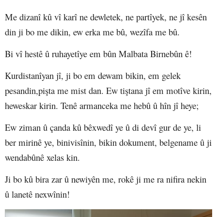
Me dizanî kû vî karî ne dewletek, ne partîyek, ne jî kesên
din ji bo me dikin, ew erka me bû, wezîfa me bû.
Bi vî hestê û ruhayetîye em bûn Malbata Birnebûn ê!
Kurdistanîyan jî, ji bo em dewam bikin, em gelek
pesandin,pişta me mist dan. Ew tiştana jî em motîve kirin,
heweskar kirin. Tenê armanceka me hebû û hîn jî heye;
Ew ziman û çanda kû bêxwedî ye û di devî gur de ye, li
ber mirinê ye, binivisînin, bikin dokument, belgename û ji
wendabûnê xelas kin.
Ji bo kû bira zar û newiyên me, rokê ji me ra nifira nekin
û lanetê nexwînin!