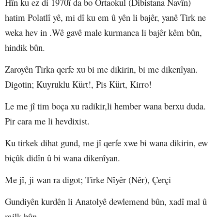
Hîn ku ez di 1970î da bo Ortaokul (Dibistana Navîn)
hatim Polatlî yê, mi dî ku em û yên li bajêr, yanê Tirk ne
weka hev in .Wê gavê male kurmanca li bajêr kêm bûn,
hindik bûn.
Zaroyên Tirka qerfe xu bi me dikirin, bi me dikenîyan.
Digotin; Kuyruklu Kürt!, Pis Kürt, Kirro!
Le me jî tim boça xu radikir,li hember wana berxu duda.
Pir cara me li hevdixist.
Ku tirkek dihat gund, me jî qerfe xwe bi wana dikirin, ew
biçûk didîn û bi wana dikenîyan.
Me jî, ji wan ra digot; Tirke Nîyêr (Nêr), Çerçi
Gundiyên kurdên li Anatolyê dewlemend bûn, xadî mal û
milk bûn.