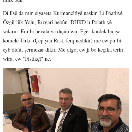
Di lîsê da min siyaseta Kurmancîtîyê naskir. Li Poatliyê
Özgürlük Yolu, Rizgarî hebûn. DHKD li Polatli yê
vekirin. Em bi hevala va diçûn wir. Eger kurdek biçiya
komelê Tirka (Çep yan Rast, ferq nedikir) me ew pir bi
eyb didît, şermezar dikir. Me digot ew ji bo keçika terin
wira, ew "Fistikçî" ne.