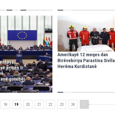
Amerîkayê 12 meqes dan
Birêvebiriya Parastina Sivîla
entoya
Herêma Kurdistanê
yê êrişên li
yê
.
tanê gotûbêj
18
19
20
21
22
23
24