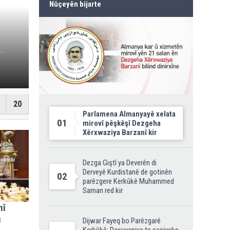
Nûçeyên bijarte
Jina Kurd Şemsî Xusr
20
Parlamena Almanyayê xelata
01
mirovî pêşkêşî Dezgeha
Xêrxwaziya Barzanî kir
Dezga Giştî ya Deverên di
Derveyê Kurdistanê de gotinên
02
parêzgere Kerkûkê Muhammed
Saman red kir
nî
û
Dijwar Fayeq bo Parêzgarê