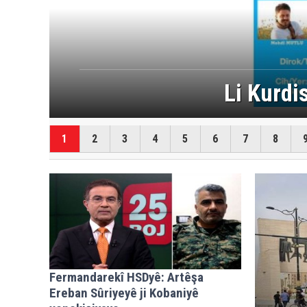
Dem û mercên xizmeta
1
2
3
4
5
6
7
8
Fermandarekî HSDyê: Artêşa
Ereban Sûriyeyê ji Kobaniyê