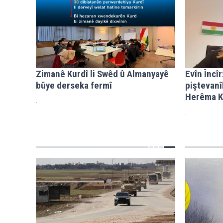
Zimanê Kurdî li Swêd û Almanyayê
Evîn Încî
bûye derseka fermî
piştevanî
Herêma K
.
.