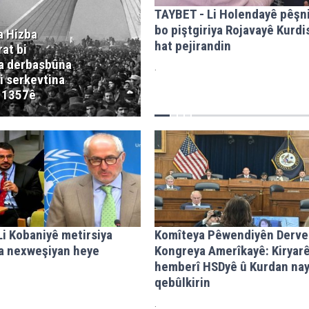
TAYBET - Li Holendayê pêşni
bo piştgiriya Rojavayê Kurdi
 Hizba
hat pejirandin
at bi
ta derbasbûna
.
ji serkevtina
 1357ê
 Li Kobaniyê metirsiya
Komîteya Pêwendiyên Derve
a nexweşiyan heye
Kongreya Amerîkayê: Kiryarê
hemberî HSDyê û Kurdan na
qebûlkirin
.