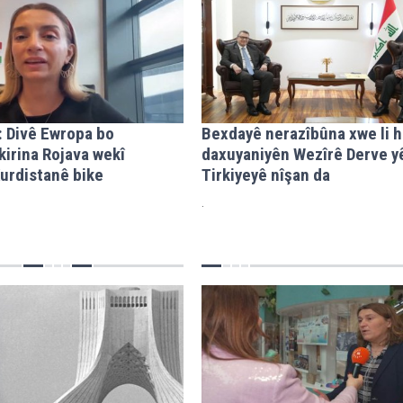
r: Divê Ewropa bo
Bexdayê nerazîbûna xwe li 
kirina Rojava wekî
daxuyaniyên Wezîrê Derve y
urdistanê bike
Tirkiyeyê nîşan da
.