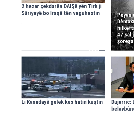
2 hezar çekdarên DAIŞê yên Tirk ji
Sûriyeyê bo Iraqê tên veguhestin
Peyama
Dêmokr
.
hilkef
47 sal 
şoreşa
Li Kanadayê gelek kes hatin kuştin
Dujarric:
belavbûn
.
.