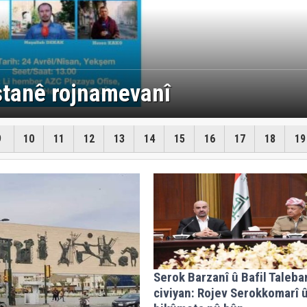
 Pêşmerge û hêzên Asayîşê hat
pejirandin
9
10
11
12
13
14
15
16
17
18
19
Serok Barzanî û Bafil Taleba
civiyan: Rojev Serokkomarî 