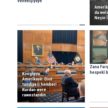
venekişiyaye
Amerîk
.
da wel
Neçin Î
Zana Farq
hespekî b
Kongreya
Amerîkayê: Divê
.
tundiya li hemberî
Kurdan were
rawestandin