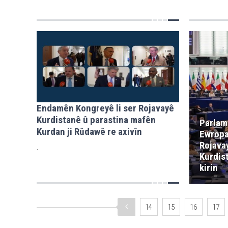
Endamên Kongreyê li ser Rojavayê
Kurdistanê û parastina mafên
Parlam
Kurdan ji Rûdawê re axivîn
Ewropa
Rojava
.
Kurdis
kirin
14
15
16
17