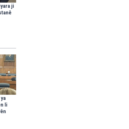
yara ji
stanê
 ya
n li
yên