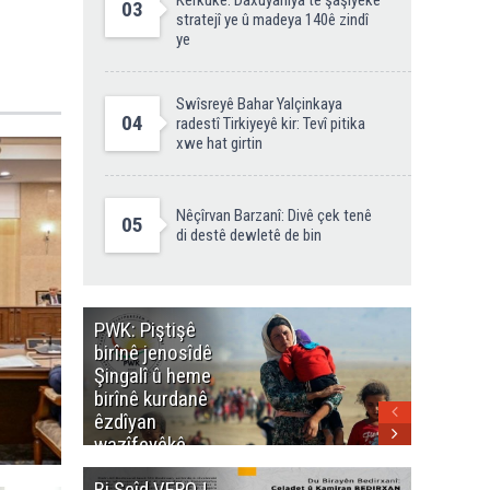
Kerkûkê: Daxuyaniya te şaşiyeke
03
stratejî ye û madeya 140ê zindî
ye
Swîsreyê Bahar Yalçinkaya
04
radestî Tirkiyeyê kir: Tevî pitika
xwe hat girtin
Nêçîrvan Barzanî: Divê çek tenê
05
di destê dewletê de bin
PWK: Piştişê
PWK: Ma
birînê jenosîdê
şehîdan
Şingalî û heme
Enfalê
birînê kurdanê
Barzanîy
êzdîyan
hurmet 
wazîfeyêkê
kenê
neteweyî yê
Bi Seîd VEROJ
Wezîra