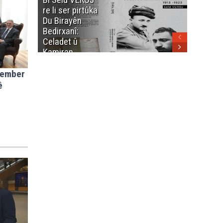
heme kurdanê
re li ser pirtûka
Berhema
dinya yo
Du Birayên
Cengî y
Bedirxanî:
Pakistan
Celadet û
û hevjîn
Kamiran
em Kurd
Bedirxan
(1913 -1923)
hember
ê