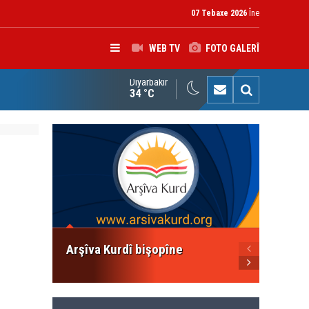
07 Tebaxe 2026
Îne
WEB TV
FOTO GALERÎ
Diyarbakır
çîrvan Barzanî: Divê çek tenê di destê dewletê de bin
34 °C
Konfer
Divê E
Netewe
Bikin
Arşîva Kurdî bişopîne