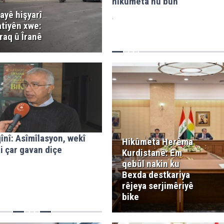
hikûmeta nû bûn
ayê hişyarî
.
atiyên xwe:
raq û Îranê
înî: Asîmîlasyon, wekî
Hikûmeta Herêma
i çar gavan diçe
Kurdistanê: Em
qebûl nakin ku
Bexda destkariya
rêjeya serjimêriyê
bike