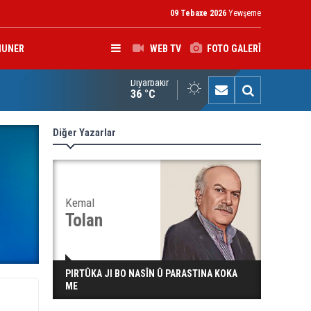
09 Tebaxe 2026
Yewşeme
HUNER
WEB TV
FOTO GALERÎ
Diyarbakır
aqê budça Haşdî Şabiyê di 6 salan de %72 zêde kir
36 °C
Diğer Yazarlar
Kemal
Tolan
PIRTÛKA JI BO NASÎN Û PARASTINA KOKA
ME