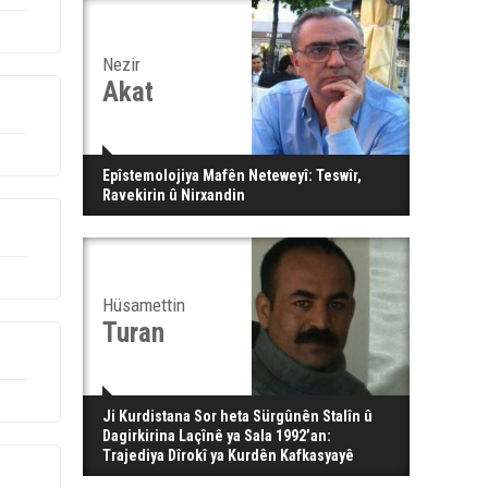
Nezir
Akat
Epîstemolojiya Mafên Neteweyî: Teswîr,
Ravekirin û Nirxandin
Hüsamettin
Turan
Ji Kurdistana Sor heta Sürgûnên Stalîn û
Dagirkirina Laçînê ya Sala 1992’an:
Trajediya Dîrokî ya Kurdên Kafkasyayê