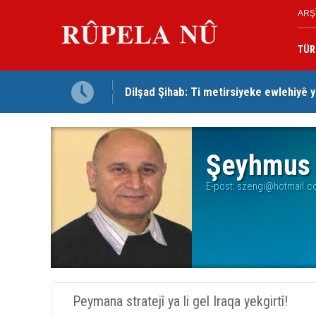
ARŞ
TÜR
Dilşad Şihab: Ti metirsiyeke ewlehiyê 
Şeyhmus 
E-post:
szengi@hotmail.c
Peymana stratejî ya li gel Iraqa yekgirtî!