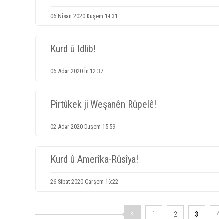
06 Nîsan 2020 Duşem 14:31
Kurd û Idlib!
06 Adar 2020 În 12:37
Pirtûkek ji Weşanên Rûpelê!
02 Adar 2020 Duşem 15:59
Kurd û Amerîka-Rûsîya!
26 Sibat 2020 Çarşem 16:22
1
2
3