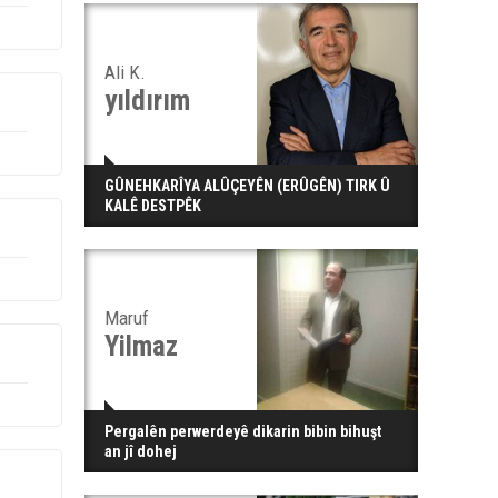
Ali K.
yıldırım
GÛNEHKARÎYA ALÛÇEYÊN (ERÛGÊN) TIRK Û
KALÊ DESTPÊK
Maruf
Yilmaz
Pergalên perwerdeyê dikarin bibin bihuşt
an jî dohej