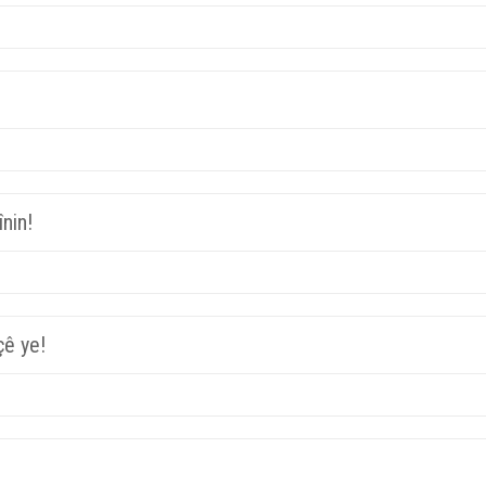
nin!
çê ye!