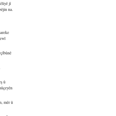
liyê jî
bêjin na.
mareke
hewl
rçîbûnê
a
eş û
 nûçeyên
n, mêr û