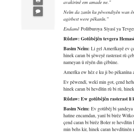
avakirinê em amade ne."
Neîm da zanîn ku pêwendiyên wan ên
agirbest were pêkanîn.”
Endamê
Polîtburoya Siyasî ya Tevg
Rûdaw: Gotûbêjên tevgera Hemasê l
Basim Neîm:
Li gel Amerîkayê ev çe
hinek caran bi şêweyê rasterast rû çe
nameyan û rêyên din çêbûne.
Amerîka ew hêz e ku ji bo pêkanîna agi
Ev pêwendî, wekî min got, çend hefte
hinek caran bi hevdîtin rû bi rû, hine
Rûdaw: Ew gotûbêjên rasterast li kû
Basim Neim:
Ev gotûbêj bi şandeya A
hatine encamdan, yanî bi birêz Witkof 
çend caran bi birêz Boler re hevdîtin 
min behs kir, hinek caran hevdîtinên r