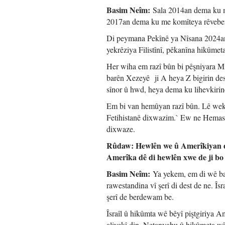
Basim Neîm:
Sala 2014an dema ku me
2017an dema ku me komîteya rêveber r
Di peymana Pekînê ya Nîsana 2024an
yekrêziya Filistînî, pêkanîna hikûmeta 
Her wiha em razî bûn bi pêşniyara Mi
barên Xezeyê ji A heya Z bigirin des
sînor û hwd, heya dema ku lihevkirine
Em bi van hemûyan razî bûn. Lê wekî
Fetihistanê dixwazim.` Ew ne Hemas û n
dixwaze.
Rûdaw: Hewlên we û Amerîkiyan di d
Amerîka dê di hewlên xwe de ji bo 
Basim Neîm:
Ya yekem, em di wê baw
rawestandina vî şerî di dest de ne. Îs
şerî de berdewam be.
Îsraîl û hikûmta wê bêyî piştgiriya 
aliyekî din, Netanyahu û hikûmeta wî