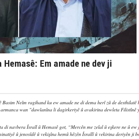
a Hemasê: Em amade ne dev ji
Basim Neîm ragihand ku ew amade ne di dema herî zû de desthilatê b
u armanca wan "dawîanîna li dagirkeriyê û avakirina dewleta Filistînê 
 di navbera Îsraîl û Hemasê got, “Mercên me zelal û eşkere ne û ew j
inatiyê û jenosîdê û vekişîna hemû hêzên Îsraîlî û vekirina deriyên ji 