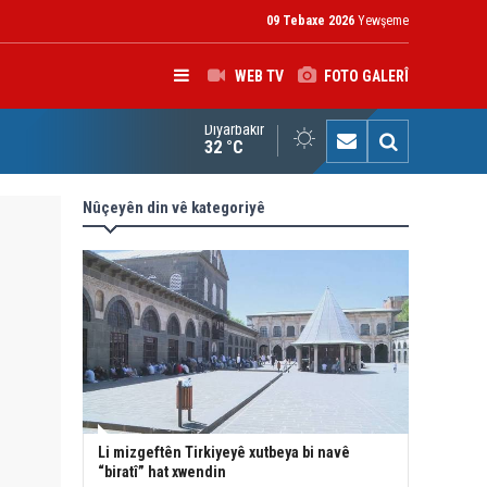
09 Tebaxe 2026
Yewşeme
WEB TV
FOTO GALERÎ
Diyarbakır
rokerkanê Iraqê Fermandariya Operasyonên Rojhilatê Dîcleyê hi
32 °C
Nûçeyên din vê kategoriyê
Li mizgeftên Tirkiyeyê xutbeya bi navê
“biratî” hat xwendin