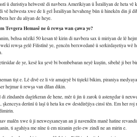
tî û duristiya helwestê di navbera Amerîkiyan û Îsraîliyan de heta vê kê
di vê helwesta xwe de li gel Îsraîliyan hevaheng bûn û hinekên din jî di
bera her du aliyan de heye.
 cem Tevgera Hemasê ne û rewşa wan çawa ye?
nim, behsa nêzîkî 50 kesan tê kirin di navbera sax û miriyan de lê hej
wekî rewşa gelê Filistînê ye, gencên berxwedanê û serkirdayetiya wê 
n.
irsîdar de ye, kesê ku şevê bi bombebaran neyê kuştin, sibehê ji ber bi
 heman tişt e. Lê divê ez li vir amajeyê bi tiştekî bikim, piraniya medyay
ser hejmar û rewşa van dîlan dikin.
 dîl di zîndanên dagîrkeran de hene, mêr û jin û zarok û astengdar û nexw
, şkenceya derûnî û laşî û heta ku ew destdirêjiya cinsî tên. Em her roj
dimirin.
i nav malên xwe û ji nexweşxaneyan an ji navendên manê hatine revandi
nizanin, ti agahiya me nîne û em nizanin gelo ew zindî ne an mirin e.