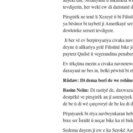
tevdigerin, her wekî ew di daristanê de
Pirsgirêk ne tenê li Xezeyê û bi Fili
ya bêsînor bi taybetî ji Amerîkayê se
dewleteke serserî tevdigere.
Ji ber vê ev berpirsyariya civaka nav
deyne û alîkariya gelê Filistînê bike 
paytext Qudsê û vegerandina penaber
Ev têkçûna mezin a civaka navnetewey
daxuyanî ne bes in, belkî pêwîstî bi r
Rûdaw: Di dema borî de we rehînek
Basim Neîm:
Di rastiyê de, daxwaza 
destpêkê ve pirsgirêk an jî astengiy
de be û di wê çarçoveyê de be ku di d
Pêşniyarek bi rêya navbeynkaran hebû
bixe ser Îsraîlê û neçar bike ku rê b
Sedema duyem jî ew e ku Serokê Amer