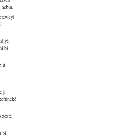
a hebin.
neteweyî
î
ediyê
nî bi
n û
 ji
keftinekê
p zextê
n bi