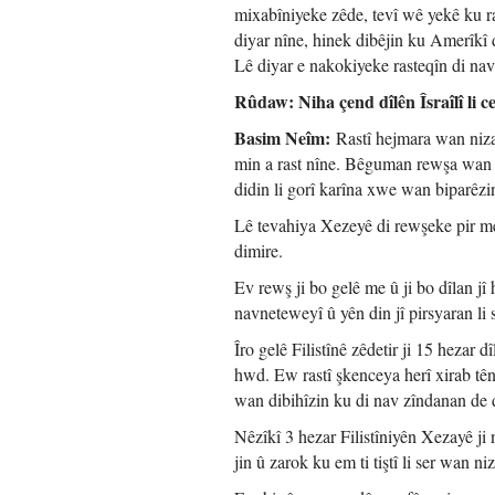
mixabîniyeke zêde, tevî wê yekê ku ras
diyar nîne, hinek dibêjin ku Amerîkî 
Lê diyar e nakokiyeke rasteqîn di nav
Rûdaw: Niha çend dîlên Îsraîlî li
Basim Neîm:
Rastî hejmara wan niza
min a rast nîne. Bêguman rewşa wan 
didin li gorî karîna xwe wan biparêzi
Lê tevahiya Xezeyê di rewşeke pir met
dimire.
Ev rewş ji bo gelê me û ji bo dîlan jî
navneteweyî û yên din jî pirsyaran li 
Îro gelê Filistînê zêdetir ji 15 hezar
hwd. Ew rastî şkenceya herî xirab tên
wan dibihîzin ku di nav zîndanan de 
Nêzîkî 3 hezar Filistîniyên Xezayê j
jin û zarok ku em ti tiştî li ser wan 