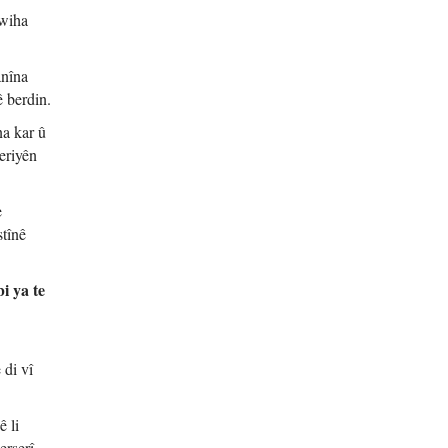
 wiha
anîna
ê berdin.
na kar û
eriyên
e
stînê
i ya te
 di vî
 li
erserî