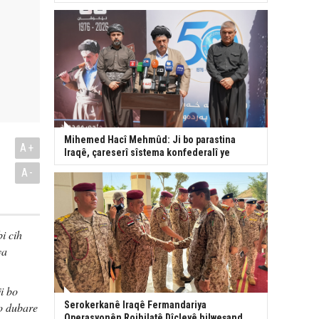
Mihemed Hacî Mehmûd: Ji bo parastina
A+
Iraqê, çareserî sîstema konfederalî ye
A-
i cih
ya
i bo
Serokerkanê Iraqê Fermandariya
bo dubare
Operasyonên Rojhilatê Dîcleyê hilweşand