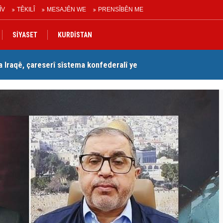
ÎV
TÊKILÎ
MESAJÊN WE
PRENSÎBÊN ME
SİYASET
KURDİSTAN
Iraqê, çareserî sîstema konfederalî ye
Se