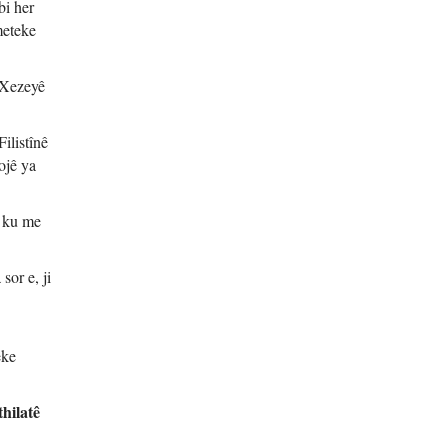
bi her
meteke
 Xezeyê
ilistînê
ojê ya
î ku me
sor e, ji
eke
hilatê