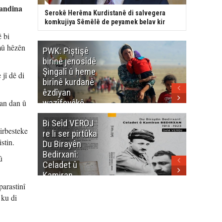
tandina
Serokê Herêma Kurdistanê di salvegera
komkujiya Sêmêlê de peyamek belav kir
 bi
mû hêzên
PWK: Piştişê
PWK: Ma
birînê jenosîdê
şehîdan
Şingalî û heme
Enfalê
jî dê di
birînê kurdanê
Barzanîy
êzdîyan
hurmet 
wazîfeyêkê
kenê
wan dan û
neteweyî yê
Bi Seîd VEROJ
Wezîra
heme kurdanê
irbesteke
re li ser pirtûka
Berhema
dinya yo
stin.
Du Birayên
Cengî y
Bedirxanî:
Pakistan
û
Celadet û
û hevjîn
Kamiran
em Kurd
Bedirxan
parastinî
(1913 -1923)
 ku di