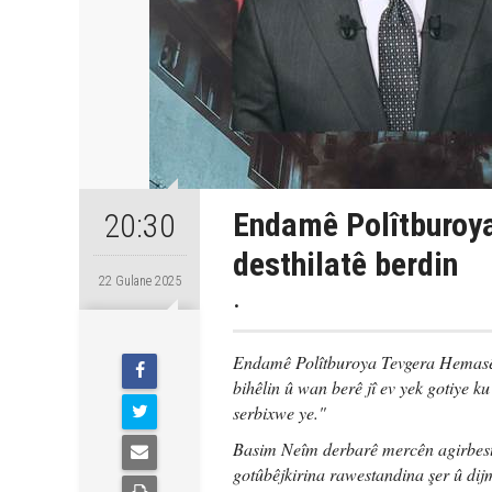
Endamê Polîtburoy
20:30
desthilatê berdin
22 Gulane 2025
.
Endamê Polîtburoya Tevgera Hemasê 
bihêlin û wan berê jî ev yek gotiye k
serbixwe ye."
Basim Neîm derbarê mercên agirbesta
gotûbêjkirina rawestandina şer û dijm