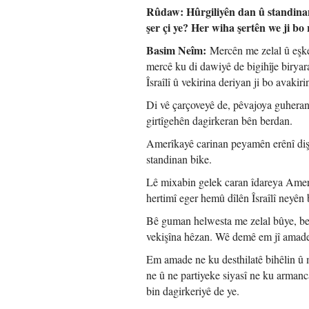
Rûdaw: Hûrgiliyên dan û standinan
şer çi ye? Her wiha şertên we ji bo
Basim Neîm:
Mercên me zelal û eşker
mercê ku di dawiyê de bigihîje birya
Îsraîlî û vekirina deriyan ji bo avakir
Di vê çarçoveyê de, pêvajoya guherand
girtîgehên dagirkeran bên berdan.
Amerîkayê carinan peyamên erênî dişa
standinan bike.
Lê mixabin gelek caran îdareya Amerî
hertimî eger hemû dîlên Îsraîlî neyê
Bê guman helwesta me zelal bûye, ber
vekişîna hêzan. Wê demê em jî amade
Em amade ne ku desthilatê bihêlin û me
ne û ne partiyeke siyasî ne ku armanc
bin dagirkeriyê de ye.