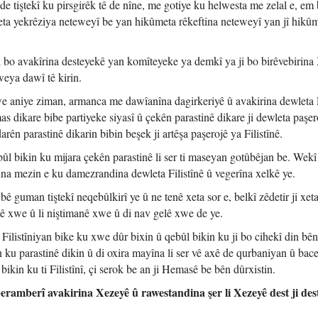
tiştekî ku pirsgirêk tê de nîne, me gotiye ku helwesta me zelal e, em 
meta yekrêziya neteweyî be yan hikûmeta rêkeftina neteweyî yan jî hikû
i bo avakîrina desteyekê yan komîteyeke ya demkî ya ji bo birêvebirina
weya dawî tê kirin.
 aniye ziman, armanca me dawîanîna dagirkeriyê û avakirina dewleta F
dikare bibe partiyeke siyasî û çekên parastinê dikare ji dewleta paşer
rên parastinê dikarin bibin beşek ji artêşa paşerojê ya Filistînê.
bûl bikin ku mijara çekên parastinê li ser ti maseyan gotûbêjan be. Wek
tina mezin e ku damezrandina dewleta Filistînê û vegerîna xelkê ye.
bê guman tiştekî neqebûlkirî ye û ne tenê xeta sor e, belkî zêdetir ji xeta 
latê xwe û li niştimanê xwe û di nav gelê xwe de ye.
ilistîniyan bike ku xwe dûr bixin û qebûl bikin ku ji bo cihekî din bên
n ku parastinê dikin û di oxira mayîna li ser vê axê de qurbaniyan û bac
kin ku ti Filistînî, çi serok be an ji Hemasê be bên dûrxistin.
amberî avakirina Xezeyê û rawestandina şer li Xezeyê dest ji dest