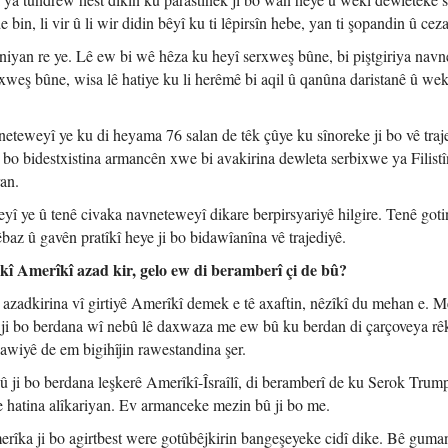
 bin, li vir û li wir didin bêyî ku ti lêpirsîn hebe, yan ti şopandin û cez
stîniyan re ye. Lê ew bi wê hêza ku heyî serxweş bûne, bi piştgiriya nav
rxweş bûne, wisa lê hatiye ku li herêmê bi aqil û qanûna daristanê û wek
neteweyî ye ku di heyama 76 salan de têk çûye ku sînoreke ji bo vê traj
ji bo bidestxistina armancên xwe bi avakirina dewleta serbixwe ya Filistî
an.
î ye û tenê civaka navneteweyî dikare berpirsyariyê hilgire. Tenê goti
êbaz û gavên pratîkî heye ji bo bidawîanîna vê trajediyê.
î Amerîkî azad kir, gelo ew di beramberî çi de bû?
azadkirina vî girtiyê Amerîkî demek e tê axaftin, nêzîkî du mehan e. Me
ek ji bo berdana wî nebû lê daxwaza me ew bû ku berdan di çarçoveya rê
awiyê de em bigihîjin rawestandina şer.
 ji bo berdana leşkerê Amerîkî-Îsraîlî, di beramberî de ku Serok Trum
ide hatina alîkariyan. Ev armanceke mezin bû ji bo me.
îka ji bo agirtbest were gotûbêjkirin bangeşeyeke cidî dike. Bê guma