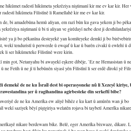
 hikûmet radestî hikûmeta yekrêziya niştimanî kir me ev kar kir. Her
adestî hikûmeta Filistînê li Ramellahê kir me ev kar kir.
 de, bi amadebûna hemû aliyan, em razî bûn ku gava yekem ji bo pêk
yekrêziya niştimanî û bi ti aliyan ve girêdayî nebe dest ji desthilatdariy
sirê ya ji bo pêkanîna desteyekê yan komîteyeke demkî ji bo birêvebiri
t, wekî tenduristî û perwerde û ewqaf û kar û barên civakî û ewlehî û d
k li ser hikûmeteke Filistînê were kirin.
 min got, Netanyahu bi awayekî eşkere dibêje, `Ez ne Hemasistan û n
e Fetih û ne jî ti hebûnên siyasî yên Filistînî li ser erdê dîrokî yê Fili
emekê de ne ku Îsraîl dest bi operasyoneke nû li Xezeyê kiriye, b
rawestandina şer û ragihandina agirbesteke din serkeftî bibe?
eriyê de ne ku Amerîka ew aliyê bihêz e ku kart û amûrên wan ji bo
raîl wekî saziyek bêyî piştgiriya welatên rojava bi taybetî Amerîka nikare
Amerîkayê nikare berdewam bike. Belê, eger Amerîka bixwaze, dikare. Lê
 ya tundrew hest dikin ku parastinek ji bo wan heye û wekî dewleteke s