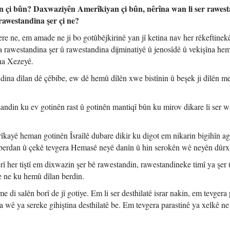
 çi bûn? Daxwaziyên Amerîkiyan çi bûn, nêrîna wan li ser rawes
 rawestandina şer çi ne?
e ne, em amade ne ji bo gotûbêjkirinê yan jî ketina nav her rêkeftinekê
ra rawestandina şer û rawestandina dijminatiyê û jenosîdê û vekişîna he
ina Xezeyê.
ina dîlan dê çêbibe, ew dê hemû dîlên xwe bistînin û beşek ji dîlên me 
ndin ku ev gotinên rast û gotinên mantiqî bûn ku mirov dikare li ser 
kayê heman gotinên Îsraîlê dubare dikir ku digot em nikarin bigihîn ag
n berdan û çekê tevgera Hemasê neyê danîn û hin serokên wê neyên dûrxi
î her tiştî em dixwazin şer bê rawestandin, rawestandineke timî ya şer 
 ne ku hemû dîlan berdin.
 di salên borî de jî gotiye. Em li ser desthilatê israr nakin, em tevgera 
a wê ya sereke gihiştina desthilatê be. Em tevgera parastinê ya xelkê ne