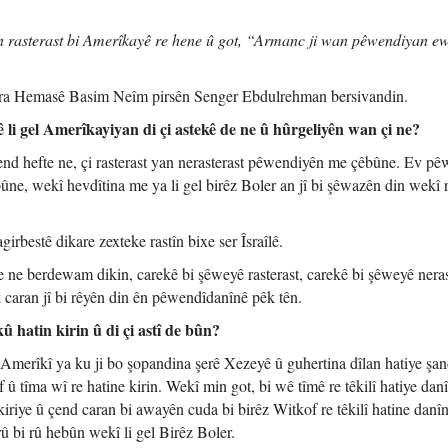
 rasterast bi Amerîkayê re hene û got, “Armanc ji wan pêwendiyan ew
era Hemasê Basim Neîm pirsên Senger Ebdulrehman bersivandin.
i gel Amerîkayiyan di çi astekê de ne û hûrgeliyên wan çi ne?
nd hefte ne, çi rasterast yan nerasterast pêwendiyên me çêbûne. Ev pê
bûne, wekî hevdîtina me ya li gel birêz Boler an jî bi şêwazên din wekî 
rbestê dikare zexteke rastîn bixe ser Îsraîlê.
 ne berdewam dikin, carekê bi şêweyê rasterast, carekê bi şêweyê neras
k caran jî bi rêyên din ên pêwendîdanînê pêk tên.
 hatin kirin û di çi astî de bûn?
merîkî ya ku ji bo şopandina şerê Xezeyê û guhertina dîlan hatiye şan
û tîma wî re hatine kirin. Wekî min got, bi wê tîmê re têkilî hatiye dan
kiriye û çend caran bi awayên cuda bi birêz Witkof re têkilî hatine danî
û bi rû hebûn wekî li gel Birêz Boler.