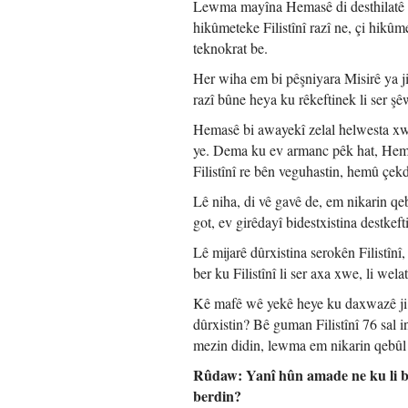
Lewma mayîna Hemasê di desthilatê de 
hikûmeteke Filistînî razî ne, çi hikû
teknokrat be.
Her wiha em bi pêşniyara Misirê ya j
razî bûne heya ku rêkeftinek li ser şê
Hemasê bi awayekî zelal helwesta xwe
ye. Dema ku ev armanc pêk hat, Hemas 
Filistînî re bên veguhastin, hemû çekda
Lê niha, di vê gavê de, em nikarin qe
got, ev girêdayî bidestxistina destkef
Lê mijarê dûrxistina serokên Filistînî, 
ber ku Filistînî li ser axa xwe, li we
Kê mafê wê yekê heye ku daxwazê ji F
dûrxistin? Bê guman Filistînî 76 sal i
mezin didin, lewma em nikarin qebûl bi
Rûdaw: Yanî hûn amade ne ku li ber
berdin?