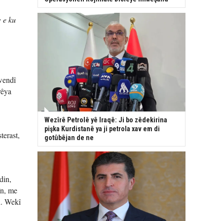
 e ku
wendî
rêya
Wezîrê Petrolê yê Iraqê: Ji bo zêdekirina
pişka Kurdistanê ya ji petrola xav em di
terast,
gotûbêjan de ne
din,
în, me
n. Wekî