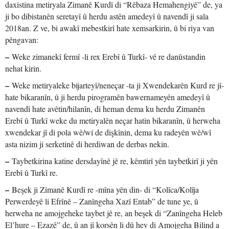
daxistina metiryala Zimanê Kurdî di “Rêbaza Hemahengiyê” de, ya
ji bo dibistanên seretayî û herdu astên amedeyî û navendî ji sala
2018an. Z ve, bi awakî mebestkirî hate xemsarkirin, û bi riya van
pêngavan:
–
Weke zimanekî fermî -li rex Erebî û Turkî- vê re danûstandin
nehat kirin.
–
Weke metiryaleke bijarteyî/neneçar -ta ji Xwendekarên Kurd re jî-
hate bikaranîn, û ji herdu pirogramên bawernameyên amedeyî û
navendî hate avêtin/hilanîn, di heman dema ku herdu Zimanên
Erebî û Turkî weke du metiryalên neçar hatin bikaranîn, û herweha
xwendekar jî di pola wê/wí de dişkînin, dema ku radeyên wê/wî
asta nizim ji serketinê di herdiwan de derbas nekin.
–
Taybetkirina katine dersdayînê jê re, kêmtirî yên taybetkirî ji yên
Erebî û Turkî re.
–
Beşek ji Zimanê Kurdî re -mîna yên din- di “Kolîca/Kolîja
Perwerdeyê li Efrînê – Zanîngeha Xazî Entab” de tune ye, û
herweha ne amojgeheke taybet jê re, an beşek di “Zanîngeha Heleb
El’hure – Ezazê” de, û an jî korsên li dû hev di Amojgeha Bilind a