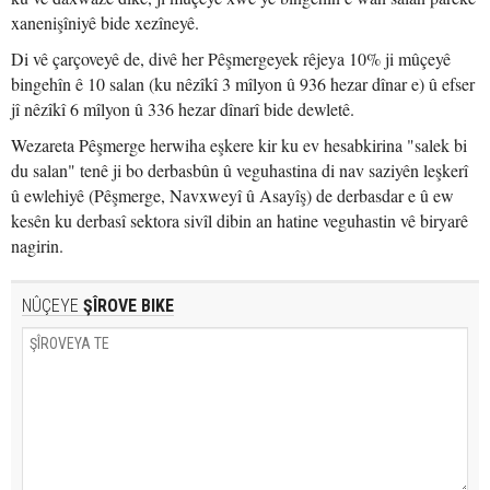
xanenişîniyê bide xezîneyê.
Di vê çarçoveyê de, divê her Pêşmergeyek rêjeya 10% ji mûçeyê
bingehîn ê 10 salan (ku nêzîkî 3 mîlyon û 936 hezar dînar e) û efser
jî nêzîkî 6 mîlyon û 336 hezar dînarî bide dewletê.
Wezareta Pêşmerge herwiha eşkere kir ku ev hesabkirina "salek bi
du salan" tenê ji bo derbasbûn û veguhastina di nav saziyên leşkerî
û ewlehiyê (Pêşmerge, Navxweyî û Asayîş) de derbasdar e û ew
kesên ku derbasî sektora sivîl dibin an hatine veguhastin vê biryarê
nagirin.
NÛÇEYE
ŞÎROVE BIKE