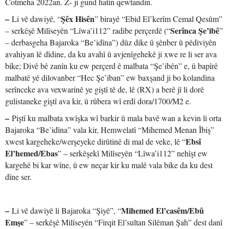
Cotmeha 2022an. Z- ji gund hatin qewtandin.
–
Şêx Hisên
Li vê dawiyê, “
” birayê “Ebid El’kerîm Cemal Qesûm”
Serînca Şe’ibê
– serkêşê Milîseyên “Lîwa’i112” radibe perçerdê (“
”
– derbasgeha Bajaroka “Be’idîna”) dûz dike û şênber û pêdiviyên
avahiyan lê dîdine, da ku avahî û avjenîgehekê ji xwe re li ser ava
bike; Divê bê zanîn ku ew perçerd ê malbata “Şe’ibên” e, û bapîrê
malbatê yê dilovanber “Hec Şe’iban” ew baxşand ji bo kolandina
serînceke ava vexwarinê ye giştî tê de, lê (RX) a berê jî li dorê
gulistaneke giştî ava kir, û rûbera wî erdî dora/1700/M2 e.
–
Piştî ku malbata xwîşka wî barkir û mala bavê wan a kevin li orta
Bajaroka “Be’idîna” vala kir, Hemwelatî “Mihemed Menan Îbiş”
Ebsî
xwest kargeheke/werşeyeke dirûtinê di mal de veke, lê “
El’hemed/Ebas
” – serkêşekî Milîseyên “Lîwa’i112” nehîşt ew
kargehê bi kar wîne, û ew neçar kir ku malê vala bike da ku dest
dîne ser.
–
Mihemed El’casêm/Ebû
Li vê dawiyê li Bajaroka “Şiyê”, “
Emşe
” – serkêşê Milîseyên “Firqit El’sultan Silêman Şah” dest danî