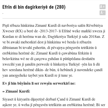
Efrîn di bin dagîrkeriyê de (280)
A+
.
A-
Piştî rêbaza hînkirina Zimanê Kurdî di navboriya salên Rêvebiriya
Xweser (RX) a berê de -2013-2017- li Efrînê weke mafekî xweza ji
Kurdan re di herêma wan de, Dagîrkeriya Turkiyê ji sala 2018an. Z
ve bi awakî mebestkirî dest ji hînkirina wê berda û rêbazên
dibistanan bi tevahî guhertin, di pêvajoya pêngavên tetrîkirin û
erebkirina herêmê de; Zimanê Kurdî û çawabûna fêrkirin û
belavkirina wê ne di çarçewa guhdan û pûtûpêdana destlatên
xwecihî yan jî şandên perwede û hînkeriya Turkiyê -yên ku li dû
hev seredana herêmê dikin- de bûn, û hebûnek ji navendeke çandî
yan amojgeheke taybet yen Kurdî re jî tune ye.
Ev jî hin bûyînên li ser rewşên serwerkirî ne:
= Zimanê Kurdî:
Siyaset û kiryarên dijayetiyê derbarî Çand û Zimanê Kurdî de
aşkere ye, û weha jî pêngavên tetrîkirin an erebkirina herêmê; Bi ser