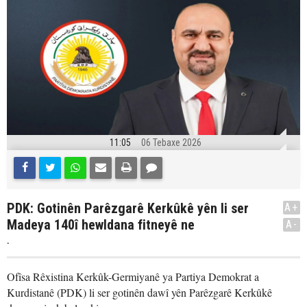
11:05
06 Tebaxe 2026
PDK: Gotinên Parêzgarê Kerkûkê yên li ser
A+
Madeya 140î hewldana fitneyê ne
A-
.
Ofîsa Rêxistina Kerkûk-Germiyanê ya Partiya Demokrat a
Kurdistanê (PDK) li ser gotinên dawî yên Parêzgarê Kerkûkê