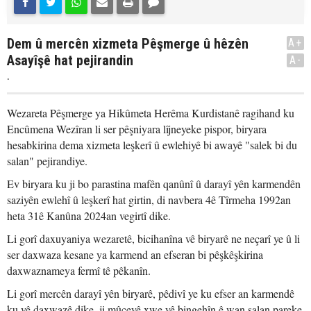
Dem û mercên xizmeta Pêşmerge û hêzên
A+
Asayîşê hat pejirandin
A-
.
Wezareta Pêşmerge ya Hikûmeta Herêma Kurdistanê ragihand ku
Encûmena Wezîran li ser pêşniyara lîjneyeke pispor, biryara
hesabkirina dema xizmeta leşkerî û ewlehiyê bi awayê "salek bi du
salan" pejirandiye.
Ev biryara ku ji bo parastina mafên qanûnî û darayî yên karmendên
saziyên ewlehî û leşkerî hat girtin, di navbera 4ê Tîrmeha 1992an
heta 31ê Kanûna 2024an vegirtî dike.
Li gorî daxuyaniya wezaretê, bicihanîna vê biryarê ne neçarî ye û li
ser daxwaza kesane ya karmend an efseran bi pêşkêşkirina
daxwaznameya fermî tê pêkanîn.
Li gorî mercên darayî yên biryarê, pêdivî ye ku efser an karmendê
ku vê daxwazê dike, ji mûçeyê xwe yê bingehîn ê wan salan pareke