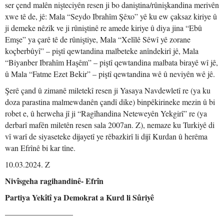
ser çend malên nişteciyên resen ji bo daniştina/rûnişkandina merivên
xwe tê de, jê: Mala “Seydo Ibrahîm Şêxo” yê ku ew çaksaz kiriye û
ji demeke nêzîk ve ji rûniştinê re amede kiriye û diya jina “Ebû
Emşe” ya çarê tê de rûniştiye, Mala “Xelîlê Sêwî yê zorane
koçberbûyî” – piştî qewtandina malbeteke anîndekirî jê, Mala
“Biyanber Ibrahîm Haşêm” – piştî qewtandina malbata birayê wî jê,
û Mala “Fatme Ezet Bekir” – piştî qewtandina wê û neviyên wê jê.
Şerê çand û zimanê miletekî resen ji Yasaya Navdewletî re (ya ku
doza parastina malmewdanên çandî dike) binpêkirineke mezin û bi
robet e, û herweha jî ji “Ragîhandina Neteweyên Yekgirî” re (ya
derbarî mafên miletên resen sala 2007an. Z), nemaze ku Turkiyê di
vî warî de siyaseteke dijayetî ye rêbazkirî li dijî Kurdan û herêma
wan Efrînê bi kar tîne.
10.03.2024. Z
Nivîsgeha ragihandinê- Efrîn
Partiya Yekîtî ya Demokrat a Kurd li Sûriyê
————————–