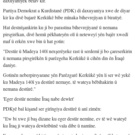
daxuyaniyek belav kir.
Partiya Demokrat a Kurdistanê (PDK) di daxuyaniya xwe de diyar
kir ku divê bajarê Kerkûkê bibe mînaka bihevrejiyan û biratiyê.
Hat destnîşankirin ku ji bo parastina bihevrejiyanê û nemana
pirsgirêkan, divê hemû pêkhateyên olî û neteweyî yên bajêr xwedî
maf û erkên xwe bin û hat gotin:
"Destûr û Madeya 140î nexşerêyeke rast û serdemî ji bo çareserkirin
û nemana pirsgirêkên li parêzgeha Kerkûkê û cihên din ên Îraqê
daniye.
Gotinên neberpirsyarane yên Parêzgarê Kerkûkê yên li ser wê yekê
ku Madeya 140î ya destûrê nemaye, tê wateya bêbihakirin û
nemana destûrê."
'Eger destûr nemîne Îraq nabe dewlet'
PDKyê bal kişand ser girîngiya destûrê û anî zimên:
"Ew bi xwe jî baş dizane ku eger destûr nemîne, ev tê wê wateyê
ku Îraq ji wateya dewletbûnê vala dibe û namîne.