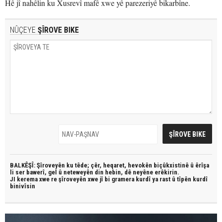
Hê jî nahêlin ku Xusrevî mafê xwe yê parezeriyê bikarbîne.
NÛÇEYE
ŞÎROVE BIKE
BALKÊŞÎ: Şîroveyên ku têde;
çêr, heqaret, hevokên biçûkxistinê û êrîşa
li ser bawerî, gel û neteweyên din hebin,
dê neyêne erêkirin.
JI kerema xwe re şîroveyên xwe jî bi
gramera kurdî
ya rast û
tîpên kurdî
binivîsin