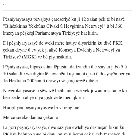
.
Pêşniyaryasaya pêvajoya çareseriyê ku ji 12 xalan pêk tê bi navê
"Bihêzkirina Yekbûna Civakî û Hevgirtina Neteweyî" û bi 360
îmzeyan pêşkêşî Parlamentoya Tirkiyeyê hat kirin.
Di pêşniyaryasayê de wekî merc hatiye diyarkirin ku divê PKK
çekan deyne û ev yek ji aliyê Konseya Ewlehiya Neteweyî ya
Tirkiyeyê (MGK) ve bê piştrastkirin.
Pêşniyaryasa, bipaşxistina lêpirsîn, darizandin û cezayan ji bo 5 û
10 salan li xwe digire lê tawanên kuştina bi qestî û dosyeyên beriya
1ê Hezîrana 2005an li derveyî vê çarçoveyê dihêle.
Naveroka yasayê û şêwazê bicihanîna wê yek ji wan mijaran e ku
herî zêde ji aliyê raya giştî ve tê meraqkirin.
Hûrgiliyên pêşniyaryasayê bi vî rengî ne:
Mercê sereke danîna çekan e
Li gorî pêşniyaryasayê, divê saziyên ewlehiyê destnîşan bikin ku
PKKyê hebûna xwe bi dawî aniye û hemû çek û cebilxaneyên di