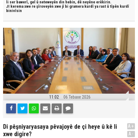
li ser bawerî, gel û neteweyên din hebin,
dê neyêne erêkirin.
JI kerema xwe re şîroveyên xwe jî bi
gramera kurdî
ya rast û
tîpên kurdî
binivîsin
11:02
06 Tebaxe 2026
Di pêşniyaryasaya pêvajoyê de çi heye û kê li
A+
xwe digire?
A-