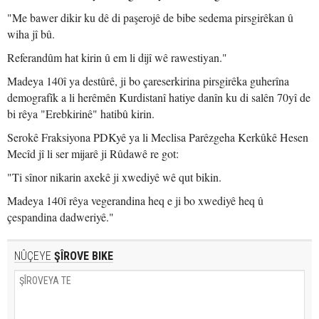
"Me bawer dikir ku dê di paşerojê de bibe sedema pirsgirêkan û
wiha jî bû.
Referandûm hat kirin û em li dijî wê rawestiyan."
Madeya 140î ya destûrê, ji bo çareserkirina pirsgirêka guherîna
demografîk a li herêmên Kurdistanî hatiye danîn ku di salên 70yî de
bi rêya "Erebkirinê" hatibû kirin.
Serokê Fraksiyona PDKyê ya li Meclisa Parêzgeha Kerkûkê Hesen
Mecîd jî li ser mijarê ji Rûdawê re got:
"Ti sînor nikarin axekê ji xwediyê wê qut bikin.
Madeya 140î rêya vegerandina heq e ji bo xwediyê heq û
çespandina dadweriyê."
NÛÇEYE
ŞÎROVE BIKE