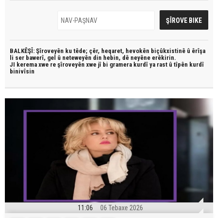
BALKÊŞÎ: Şîroveyên ku têde;
çêr, heqaret, hevokên biçûkxistinê û êrîşa
li ser bawerî, gel û neteweyên din hebin,
dê neyêne erêkirin.
JI kerema xwe re şîroveyên xwe jî bi
gramera kurdî
ya rast û
tîpên kurdî
binivîsin
11:06
06 Tebaxe 2026