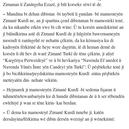
Zimanan li Zanîngeha Ezazê, ji bilî korseke sêwî tê de.
–
Mandina bi dehan dibistan -bi taybetî li gundan- bê mamosteyên
Zimanê Kurdî ne, an jî spartina çend dibistanan bi mamostekî tenê,
da ku nikanibe erkên xwe bi cih wîne; Û tu korsên amedekirinê an
jî bilindkirina astê di Zimanê Kurdî de ji hilgêrên bawernameyên
navendî û zanîngehê re nehatin çêkirin, da ku kêmasiya ku di
kadroyên fêrkirinê de heye were dagirtin, lê di heman demê de
korsên li dû hev di warê Zimanê Turkî de têne çêkirin, ji aliyê
“Kargêriya Perwerdeyê” ve û bi hevkariya “Navenda El’anedol û
Navenda Yûnês Îmre yên Candeyî yên Turkî”; Û pêşbirkeke tenê jî
ji bo bicihkirina/peydakirina mamosteyên Kurdî -mîna pêşbirkên
metiryalên din- nehate vekirin.
–
Hejmarek ji mamosteyên Zimanê Kurdî -bi sedema fişaran û
tuhmetên/tewanbariyên ku di hundir dibistanan de û li ser rêbendên
ewlehiyê ji wan re têne kirin- kar berdan.
–
Û dema ku mamosteyê Zimanê Kurdî tunebe jî, katên
dersdayîna/fêrkirina wê dibin dersên werzişê an jî wênekirinê.