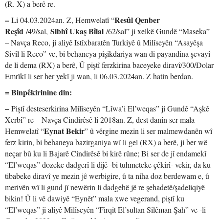
(R. X) a berê re.
–
Resûl Qenber
Li 04.03.2024an. Z, Hemwelatî “
Reşîd
Sibhî Ukaş Bîlal
/49/sal,
/62/sal” ji xelkê Gundê “Maseka”
– Navça Reco, ji aliyê Istîxbaratên Turkiyê û Milîseyên “Asayêşa
Sivîl li Reco” ve, bi behaneya pişikdariya wan di payandina şevayî
de li dema (RX) a berê, Û piştî ferzkirina baceyeke diravî/300/Dolar
Emrîkî li ser her yekî ji wan, li 06.03.2024an. Z hatin berdan.
= Binpêkirinine din:
–
Piştî desteserkirina Milîseyên “Lîwa’i El’weqas” ji Gundê “Aşkê
Xerbî” re – Navça Cindirêsê li 2018an. Z, dest danîn ser mala
Eynat Bekir
Hemwelatî “
” û vêrgine mezin li ser malmewdanên wî
ferz kirin, bi behaneya bazirganiya wî li gel (RX) a berê, ji ber wê
neçar bû ku li Bajarê Cindirêsê bi kirê rûne; Bi ser de jî endamekî
“El’weqas” dozeke dadgerî li dijê -bi tuhmeteke çêkirî- vekir, da ku
tibabeke diravî ye mezin jê werbigire, û ta niha doz berdewam e, û
merivên wî li gund jî newêrin li dadgehê jê re şehadetê/şadeliqiyê
bikin! Û li vê dawiyê “Eynêt” mala xwe vegerand, piştî ku
“El’weqas” ji aliyê Milîseyên “Firqit El’sultan Silêman Şah” ve -li