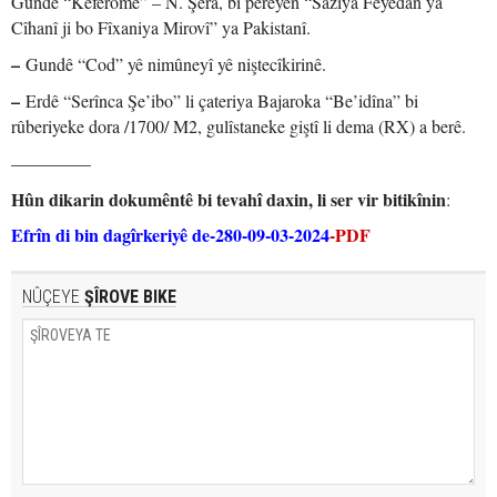
Gundê “Keferomê” – N. Şera, bi pereyên “Saziya Feyedan ya
Cîhanî ji bo Fîxaniya Mirovî” ya Pakistanî.
–
Gundê “Cod” yê nimûneyî yê niştecîkirinê.
–
Erdê “Serînca Şe’ibo” li çateriya Bajaroka “Be’idîna” bi
rûberiyeke dora /1700/ M2, gulîstaneke giştî li dema (RX) a berê.
————–
Hûn dikarin dokumêntê bi tevahî daxin, li ser vir bitikînin
:
Efrîn di bin dagîrkeriyê de-280-09-03-2024
-PDF
NÛÇEYE
ŞÎROVE BIKE