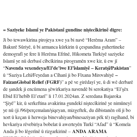
= Saziyeke Islamî ye Pakistanî gundine niştecîkirinê digre:
Ji bo tewawkirina pirojeya xwe ya bi navê “Herêma Aram” –
Bakurê Sûriyê, û bi armanca kûrkirin û çespandina guhertineke
demografî ye fere li Herêma Efrînê, Hikometa Turkiyê saziyeke
Islamî ye nû derbasî cîbcîkirina pirogramên xwe kir, û ew jî
Navenda vexendeya/El’de’iwe El’îslamiyê – Keratşî/Pakistan
“
”
–
û “Saziya Lehî/Feyedan a Cîhanî ji bo Fîxana Mirovahiyê
FaizanGlobal Relief (FGRF)
” a pê ve girêdayî ye, û di wê derbarê
de şandek ji encûmena şêwirkariya navendê bi serokatiya “El’şêx
Ebid El’hebîb El’etarî” li 17.01.2024an. Z seredana Bajaroka
“Şiyê” kir, û serkeftina avakirina gundekî niştecîkirinê ye nimûneyî
ye nû (ji /96/perçemalan/şiqeyan, mizgeftek, du dibistanên olî ji bo
xort û keçan û herweja binevahiyan/binesaziyan pêk tê) ragîhand, bi
hevkariya rêvebiriya bobelat û awerteyên Turkî “Afad” û “Komela
ANDA ARAMA
Anda ji bo lêgerînê û rizgarkirinê –