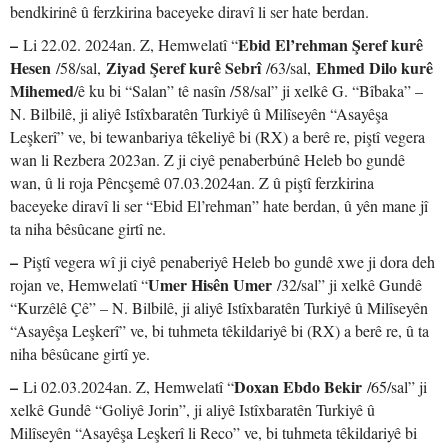
bendkirinê û ferzkirina baceyeke diravî li ser hate berdan.
–
Ebid El’rehman Şeref kurê
Li 22.02. 2024an. Z, Hemwelatî “
Hesen
Ziyad Şeref kurê Sebrî
Ehmed Dilo kurê
/58/sal,
/63/sal,
Mihemed
/ê ku bi “Salan” tê nasîn /58/sal” ji xelkê G. “Bîbaka” –
N. Bilbilê, ji aliyê Istîxbaratên Turkiyê û Milîseyên “Asayêşa
Leşkerî” ve, bi tewanbariya têkeliyê bi (RX) a berê re, piştî vegera
wan li Rezbera 2023an. Z ji ciyê penaberbúnê Heleb bo gundê
wan, û li roja Pêncşemê 07.03.2024an. Z û piştî ferzkirina
baceyeke diravî li ser “Ebid El’rehman” hate berdan, û yên mane jî
ta niha bêsûcane girtî ne.
–
Piştî vegera wî ji ciyê penaberiyê Heleb bo gundê xwe ji dora deh
Umer Hisên Umer
rojan ve, Hemwelatî “
/32/sal” ji xelkê Gundê
“Kurzêlê Çê” – N. Bilbilê, ji aliyê Istîxbaratên Turkiyê û Milîseyên
“Asayêşa Leşkerî” ve, bi tuhmeta têkildariyê bi (RX) a berê re, û ta
niha bêsûcane girtî ye.
–
Doxan Ebdo Bekir
Li 02.03.2024an. Z, Hemwelatî “
/65/sal” ji
xelkê Gundê “Goliyê Jorin”, ji aliyê Istîxbaratên Turkiyê û
Milîseyên “Asayêşa Leşkerî li Reco” ve, bi tuhmeta têkildariyê bi