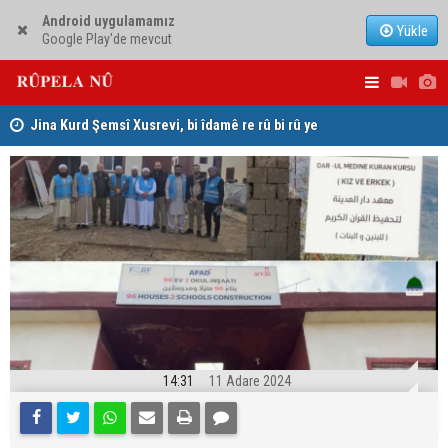
Android uygulamamız
Yükle
Google Play'de mevcut
hat
Jina Kurd Şemsî Xusrevi, bi îdamê re rû bi rû ye
PDK: Gotin
hewldana f
14:31
11 Adare 2024