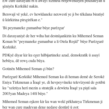
Ew cure daxuyanî bi ti awayî xizmeta berjewendiyên pêkhateyan û
şêniyên Kerkûkê nakin.
Berovajî vê yekê, ev hewldaneke nexwestî ye ji bo têkdana biratiyê
û kûrkirina pirsgirêkan e."
'Bi peymaneke gumanbar bûye parêzgar'
Di daxuyaniyê de her wiha hat destnîşankirin ku Mihemed Seman
Kenan bi "peymaneke gumanbar a li Otela Reşîd" bûye Parêzgarê
Kerkûkê.
PDKyê diyar kir ku eger hilbijartineke azad, demokratîk û asayî
hebûya, dê rewş cuda bûya.
Gotinên Mihemed Seman çi bûn?
Parêzgarê Kerkûkê Mihemed Seman ku di heman demê de Serokê
Eniya Tirkmenan a Îraqê ye, di hevpeyvîneke televîzyonî de gotibû
ku "xeletiya herî mezin a stratejîk a dewleta Îraqê ya piştî sala
2003yan Madeya 140î bûye."
Mihemed Seman eşkere kir ku wan wekî pêkhateya Tirkmenan ji
ber wan cure madeyan deng nedaye destûrê û got: