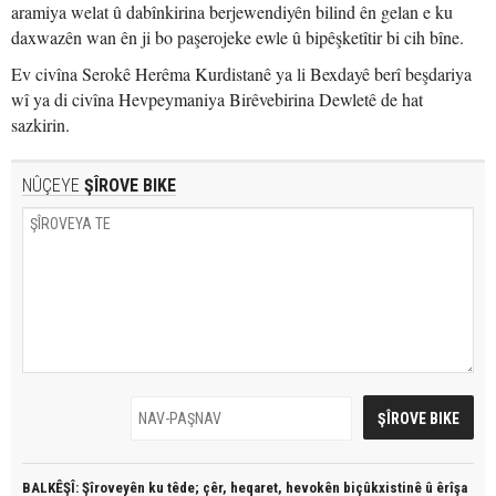
aramiya welat û dabînkirina berjewendiyên bilind ên gelan e ku
daxwazên wan ên ji bo paşerojeke ewle û bipêşketîtir bi cih bîne.
Ev civîna Serokê Herêma Kurdistanê ya li Bexdayê berî beşdariya
wî ya di civîna Hevpeymaniya Birêvebirina Dewletê de hat
sazkirin.
NÛÇEYE
ŞÎROVE BIKE
BALKÊŞÎ: Şîroveyên ku têde;
çêr, heqaret, hevokên biçûkxistinê û êrîşa