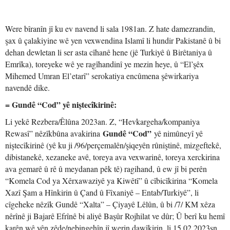
Were bîranîn jî ku ev navend li sala 1981an. Z hate damezrandin,
şax û çalakiyine wê yen vexwendina Islamî li hundir Pakistanê û bi
dehan dewletan li ser asta cîhanê hene (jê Turkiyê û Birêtaniya û
Emrîka), toreyeke wê ye ragîhandinî ye mezin heye, û “El’şêx
Mihemed Umran El’etarî” serokatiya encûmena şêwirkariya
navendê dike.
= Gundê “Cod” yê niştecîkirinê:
Li yekê Rezbera/Êlûna 2023an. Z, “Hevkargeha/kompaniya
Gundê “Cod”
Rewasî” nêzîkbûna avakirina
yê nimûneyî yê
niştecîkirinê (yê ku ji /96/perçemalên/şiqeyên rûniştinê, mizgeftekê,
dibistanekê, xezaneke avê, toreya ava vexwarinê, toreya xerckirina
ava gemarê û rê û meydanan pêk tê) ragihand, û ew jî bi perên
“Komela Cod ya Xêrxawaziyê ya Kiwêtî” û cîbicîkirina “Komela
Xazî Şam a Hînkirin û Çand û Fîxaniyê – Entab/Turkiyê”, li
cîgeheke nêzîk Gundê “Xalta” – Çiyayê Lêlûn, û bi /7/ KM xêza
nêrînê ji Bajarê Efrînê bi aliyê Başûr Rojhilat ve dûr; Û berî ku hemî
karên wê yên zêde/nebingehîn jî werin dawîkirin, li 15.02.2023sn.