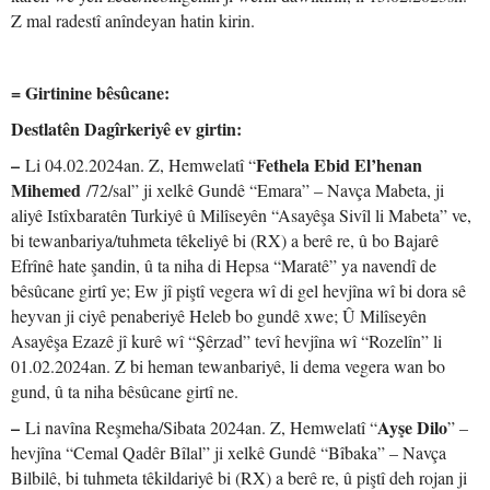
Z mal radestî anîndeyan hatin kirin.
= Girtinine bêsûcane:
Destlatên Dagîrkeriyê ev girtin:
–
Fethela Ebid El’henan
Li 04.02.2024an. Z, Hemwelatî “
Mihemed
/72/sal” ji xelkê Gundê “Emara” – Navça Mabeta, ji
aliyê Istîxbaratên Turkiyê û Milîseyên “Asayêşa Sivîl li Mabeta” ve,
bi tewanbariya/tuhmeta têkeliyê bi (RX) a berê re, û bo Bajarê
Efrînê hate şandin, û ta niha di Hepsa “Maratê” ya navendî de
bêsûcane girtî ye; Ew jî piştî vegera wî di gel hevjîna wî bi dora sê
heyvan ji ciyê penaberiyê Heleb bo gundê xwe; Û Milîseyên
Asayêşa Ezazê jî kurê wî “Şêrzad” tevî hevjîna wî “Rozelîn” li
01.02.2024an. Z bi heman tewanbariyê, li dema vegera wan bo
gund, û ta niha bêsûcane girtî ne.
–
Ayşe Dilo
Li navîna Reşmeha/Sibata 2024an. Z, Hemwelatî “
” –
hevjîna “Cemal Qadêr Bîlal” ji xelkê Gundê “Bîbaka” – Navça
Bilbilê, bi tuhmeta têkildariyê bi (RX) a berê re, û piştî deh rojan ji