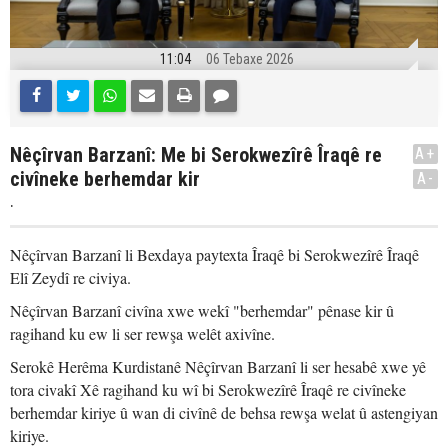
11:04
06 Tebaxe 2026
Nêçîrvan Barzanî: Me bi Serokwezîrê Îraqê re
A+
civîneke berhemdar kir
A-
.
Nêçîrvan Barzanî li Bexdaya paytexta Îraqê bi Serokwezîrê Îraqê
Elî Zeydî re civiya.
Nêçîrvan Barzanî civîna xwe wekî "berhemdar" pênase kir û
ragihand ku ew li ser rewşa welêt axivîne.
Serokê Herêma Kurdistanê Nêçîrvan Barzanî li ser hesabê xwe yê
tora civakî Xê ragihand ku wî bi Serokwezîrê Îraqê re civîneke
berhemdar kiriye û wan di civînê de behsa rewşa welat û astengiyan
kiriye.