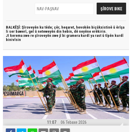
BALKÊŞÎ: Şîroveyên ku têde;
çêr, heqaret, hevokên biçûkxistinê û êrîşa
li ser bawerî, gel û neteweyên din hebin,
dê neyêne erêkirin.
JI kerema xwe re şîroveyên xwe jî bi
gramera kurdî
ya rast û
tîpên kurdî
binivîsin
11:07
06 Tebaxe 2026