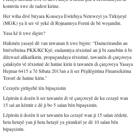
kontrola xwe de radest kirine.
Her wiha divê biryara Konseya Ewlehiya Neteweyî ya Tirkiyeyê
(MGK) ya li ser vê yekê di Rojnameya Fermî de bê weşandin.
Yasa kê li xwe digire?
Hukmên yasayê dê van tawanan li xwe bigire: “Damezirandin an
birêvebirina PKK/KCKyê, endamtiya rêxistinê an jî bi zanebûn û bi
dilxwazî alîkarîkirin, propagandaya rêxistinê, tawanên di çarçoveya
çalakiyên vê rêxistinê de hatine kirin û tawanên di çarçoveya Yasaya
Hejmar 6415 a 7ê Sibata 2013an a li ser Pêşîlêgirtina Fînansekirina
Terorê de hatine kirin.”
Cezayên girtîgehê tên bipaşxistin
Lêpirsîn û dozên li ser tawanên di vê çarçoveyê de ku cezayê wan
15 sal an kêmtir e dê ji bo 5 salan bên bipaşxistin.
Lêpirsîn û dozên li ser tawanên ku cezayê wan ji 15 salan zêdetir,
heta hetayê yan jî heta hetayê ya girankirî ye dê 10 salan bên
bipaşxistin.