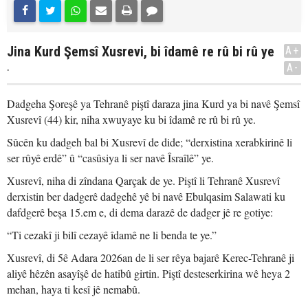
Jina Kurd Şemsî Xusrevi, bi îdamê re rû bi rû ye
A+
.
A-
Dadgeha Şoreşê ya Tehranê piştî daraza jina Kurd ya bi navê Şemsî
Xusrevî (44) kir, niha xwuyaye ku bi îdamê re rû bi rû ye.
Sûcên ku dadgeh bal bi Xusrevî de dide; “derxistina xerabkirinê li
ser rûyê erdê” û “casûsiya li ser navê Îsraîlê” ye.
Xusrevî, niha di zîndana Qarçak de ye. Piştî li Tehranê Xusrevî
derxistin ber dadgerê dadgehê yê bi navê Ebulqasim Salawati ku
dafdgerê beşa 15.em e, di dema darazê de dadger jê re gotiye:
“Ti cezakî ji bilî cezayê îdamê ne li benda te ye.”
Xusrevî, di 5ê Adara 2026an de li ser rêya bajarê Kerec-Tehranê ji
aliyê hêzên asayîşê de hatibû girtin. Piştî desteserkirina wê heya 2
mehan, haya ti kesî jê nemabû.