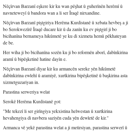
Nêçîrvan Barzanî eşkere kir ku wan pêşhat û guherînên herêmî û
navneteweyî û bandora wan a li ser Îraqê nirxandine.
Nêçîrvan Barzanî piştgiriya Herêma Kurdistanê û xebata hevbeş a ji
bo Serokwezîrê Îraqê ducare kir û da zanîn ku ev piştgirî ji bo
bicihanîna bernameya hikûmetê ye ku di xizmeta hemû pêkhateyan
de be.
Her wiha ji bo bicihanîna sozên ku ji bo reformên aborî, dabînkirina
aramî û bipêşketinê hatine dayîn e.
Nêçîrvan Barzanî diyar kir ku armancên sereke yên hikûmetê
dabînkirina ewlehî û aramiyê, xurtkirina bipêşketinê û başkirina asta
xizmetguzariyan in.
Parastina serweriya welat
Serokê Herêma Kurdistanê got:
"Me tekezî li ser girîngiya yekxistina helwestan û xurtkirina
hevahengiya di navbera saziyên cuda yên dewletê de kir."
Armanca vê yekê parastina welat a ji metirsiyan, parastina serwerî û