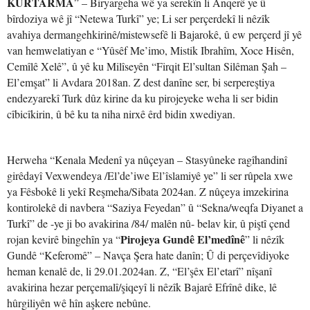
KURTARMA
” – Biryargeha wê ya serekîn li Anqerê ye û
bîrdoziya wê jî “Netewa Turkî” ye; Li ser perçerdekî li nêzîk
avahiya dermangehkirinê/mistewsefê li Bajarokê, û ew perçerd jî yê
van hemwelatiyan e “Yûsêf Me’imo, Mistik Ibrahîm, Xoce Hisên,
Cemîlê Xelê”, û yê ku Milîseyên “Firqit El’sultan Silêman Şah –
El’emşat” li Avdara 2018an. Z dest danîne ser, bi serpereştiya
endezyarekî Turk dûz kirine da ku pirojeyeke weha li ser bidin
cîbicîkirin, û bê ku ta niha nirxê êrd bidin xwediyan.
Herweha “Kenala Medenî ya nûçeyan – Stasyûneke ragîhandinî
girêdayî Vexwendeya /El’de’iwe El’îslamiyê ye” li ser rûpela xwe
ya Fêsbokê li yekî Reşmeha/Sibata 2024an. Z nûçeya imzekirina
kontirolekê di navbera “Saziya Feyedan” û “Sekna/weqfa Diyanet a
Turkî” de -ye ji bo avakirina /84/ malên nû- belav kir, û piştî çend
Pirojeya Gundê El’medînê
rojan kevirê bingehîn ya “
” li nêzîk
Gundê “Keferomê” – Navça Şera hate danîn; Û di perçevîdiyoke
heman kenalê de, li 29.01.2024an. Z, “El’şêx El’etarî” nîşanî
avakirina hezar perçemalî/şiqeyî li nêzîk Bajarê Efrînê dike, lê
hûrgiliyên wê hîn aşkere nebûne.