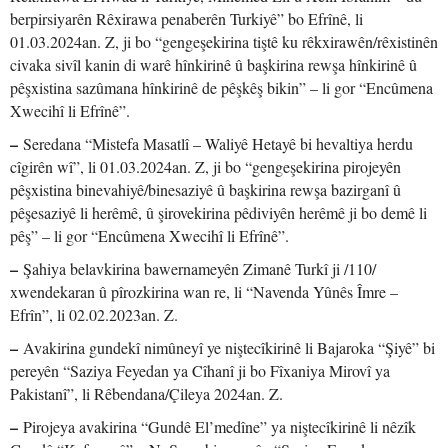
berpirsiyarên Rêxirawa penaberên Turkiyê” bo Efrînê, li
01.03.2024an. Z, ji bo “gengeşekirina tiştê ku rêkxirawên/rêxistinên
civaka sivîl kanin di warê hînkirinê û başkirina rewşa hînkirinê û
pêşxistina sazûmana hînkirinê de pêşkêş bikin” – li gor “Encûmena
Xwecihî li Efrînê”.
–
Seredana “Mistefa Masatlî – Waliyê Hetayê bi hevaltiya herdu
cîgirên wî”, li 01.03.2024an. Z, ji bo “gengeşekirina pirojeyên
pêşxistina binevahiyê/binesaziyê û başkirina rewşa bazirganî û
pêşesaziyê li herêmê, û şirovekirina pêdiviyên herêmê ji bo demê li
pêş” – li gor “Encûmena Xwecihî li Efrînê”.
–
Şahiya belavkirina bawernameyên Zimanê Turkî ji /110/
xwendekaran û pîrozkirina wan re, li “Navenda Yûnês Îmre –
Efrîn”, li 02.02.2023an. Z.
–
Avakirina gundekî nimûneyî ye niştecîkirinê li Bajaroka “Şiyê” bi
pereyên “Saziya Feyedan ya Cîhanî ji bo Fîxaniya Mirovî ya
Pakistanî”, li Rêbendana/Çileya 2024an. Z.
–
Pirojeya avakirina “Gundê El’medîne” ya niştecîkirinê li nêzîk