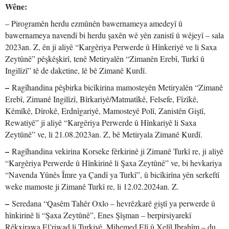
Wêne:
– Pirogramên herdu ezmûnên bawernameya amedeyî û
bawernameya navendî bi herdu şaxên wê yên zanistî û wêjeyî – sala
2023an. Z, ên ji aliyê “Kargêriya Perwerde û Hînkeriyê ve li Saxa
Zeytûnê” pêşkêşkirî, tenê Metiryalên “Zimanên Erebî, Turkî û
Ingilîzî” tê de daketine, lê bê Zimanê Kurdî.
–
Ragîhandina pêşbirka bicîkirina mamosteyên Metiryalên “Zimanê
Erebî, Zimanê Ingilîzî, Bîrkariyê/Matmatîkê, Felsefe, Fîzîkê,
Kêmîkê, Dîrokê, Erdnîgariyê, Mamosteyê Polî, Zanistên Giştî,
Rewatiyê” ji aliyê “Kargêriya Perwerde û Hînkariyê li Saxa
Zeytûnê” ve, li 21.08.2023an. Z, bê Metiryala Zimanê Kurdî.
–
Ragîhandina vekirina Korseke fêrkirinê ji Zimanê Turkî re, ji aliyê
“Kargêriya Perwerde û Hînkirinê li Şaxa Zeytûnê” ve, bi hevkariya
“Navenda Yûnês Îmre ya Çandî ya Turkî”, û bicîkirîna yên serkeftî
weke mamoste ji Zimanê Turkî re, li 12.02.2024an. Z.
–
Seredana “Qasêm Tahêr Oxlo – hevrêzkarê giştî ya perwerde û
hînkirinê li “Şaxa Zeytûnê”, Enes Şîşman – berpirsiyarekî
Rêkxirawa El’riwad li Turkiyê, Mihemed Elî û Xelîl Ibrahîm – du