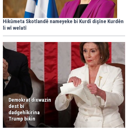
Hikûmeta Skotlandê nameyeke bi Kurdî dişîne Kurdên
li wî welatî
Demokrat dixwazin
dest bi
dadgehîkirina
Trump bikin