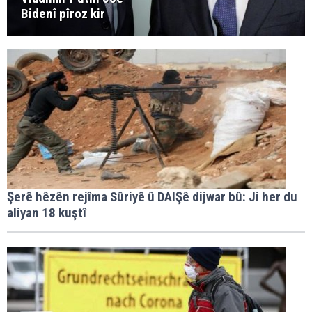
Bidenî pîroz kir
Şerê hêzên rejîma Sûriyê û DAIŞê dijwar bû: Ji her du
aliyan 18 kuştî