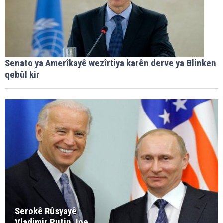
Senato ya Amerîkayê wezîrtiya karên derve ya Blinken
qebûl kir
Serokê Rûsyayê
Vladimir Putin Joe