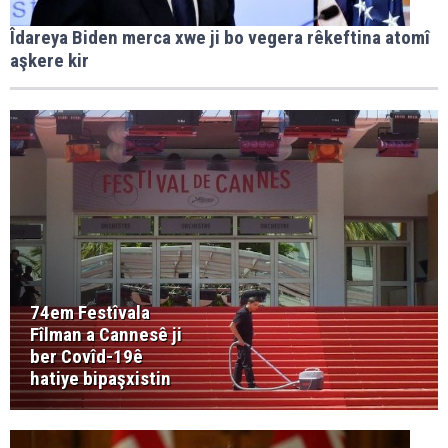
Îdareya Biden merca xwe ji bo vegera rêkeftina atomî
aşkere kir
74em Festîvala
Fîlman a Cannesê ji
ber Covîd-19ê
hatiye bipaşxistin