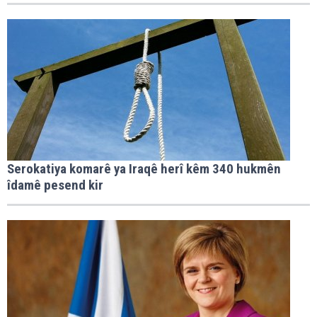
Serokatiya komarê ya Iraqê herî kêm 340 hukmên
îdamê pesend kir