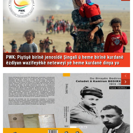
PWK: Piştişê birînê jenosîdê Şingalî û heme birînê kurdanê
êzdîyan wazîfeyêkê neteweyî yê heme kurdanê dinya yo