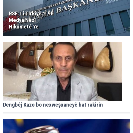
RSF: Li Tirkîyê % 90
Medya Nêzî
Hikûmetê Ye
Dengbêj Kazo bo nexweşxaneyê hat rakirin