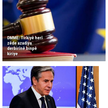
DMME: Tirkiyê herî
zêde azadiya
derbirînê binpê
kiriye