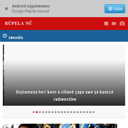
Android uygulamamız
Yükle
Google Play'de mevcut
Mihemed Hacî Mehmûd: Ji bo parastina Iraqê, çareserî
Serokerkan
sîstema konfederalî ye
Dîcleyê hi
Rojnameya herî kevn a cîhanê çapa xwe ya kaxezê
radiwestîne