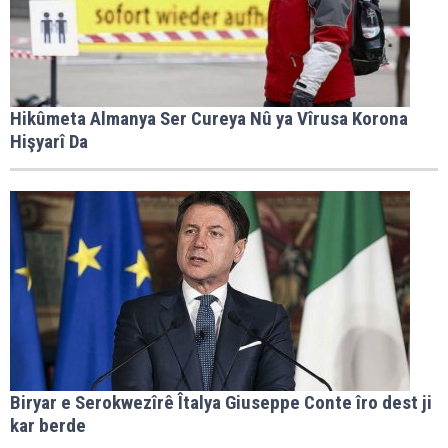
Hikûmeta Almanya Ser Cureya Nû ya Vîrusa Korona
Hişyarî Da
Biryar e Serokwezîrê Îtalya Giuseppe Conte îro dest ji
kar berde