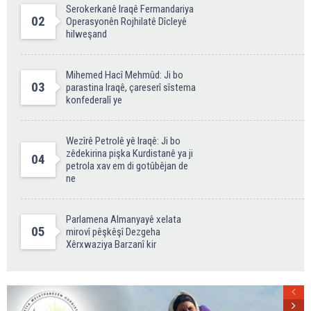
Serokerkanê Iraqê Fermandariya
02
Operasyonên Rojhilatê Dîcleyê
hilweşand
Mihemed Hacî Mehmûd: Ji bo
03
parastina Iraqê, çareserî sîstema
konfederalî ye
Wezîrê Petrolê yê Iraqê: Ji bo
zêdekirina pişka Kurdistanê ya ji
04
petrola xav em di gotûbêjan de
ne
Parlamena Almanyayê xelata
05
mirovî pêşkêşî Dezgeha
Xêrxwaziya Barzanî kir