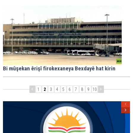
Bi mûşekan êrişî firokexaneya Bexdayê hat kirin
1
2
3
4
5
6
7
8
9
10