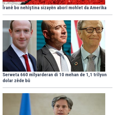
Îranê bo nehîştina sizayên aborî mohlet da Amerîka
Serweta 660 mîlyarderan di 10 mehan de 1,1 trîlyon
dolar zêde bû