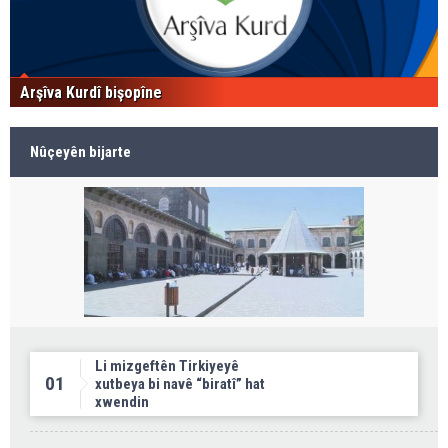
Arşîva Kurdî bişopîne
Nûçeyên bijarte
Li mizgeftên Tirkiyeyê
01
xutbeya bi navê “biratî” hat
xwendin