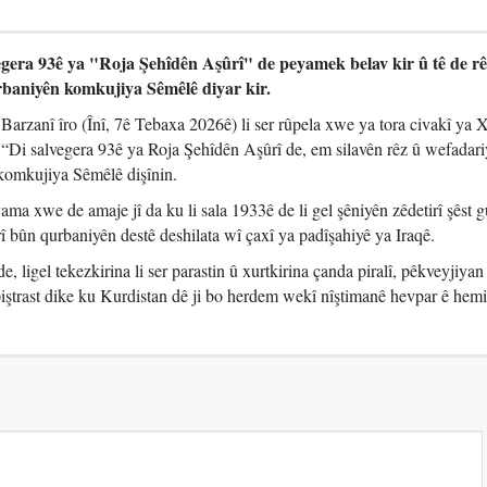
gera 93ê ya "Roja Şehîdên Aşûrî" de peyamek belav kir û tê de rê
rbaniyên komkujiya Sêmêlê diyar kir.
rzanî îro (Înî, 7ê Tebaxa 2026ê) li ser rûpela xwe ya tora civakî ya 
 “Di salvegera 93ê ya Roja Şehîdên Aşûrî de, em silavên rêz û wefadariy
komkujiya Sêmêlê dişînin.
a xwe de amaje jî da ku li sala 1933ê de li gel şêniyên zêdetirî şêst 
bûn qurbaniyên destê deshilata wî çaxî ya padîşahiyê ya Iraqê.
, ligel tekezkirina li ser parastin û xurtkirina çanda piralî, pêkveyjiyan
ştrast dike ku Kurdistan dê ji bo herdem wekî nîştimanê hevpar ê hem