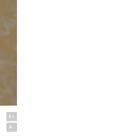
A+
A-