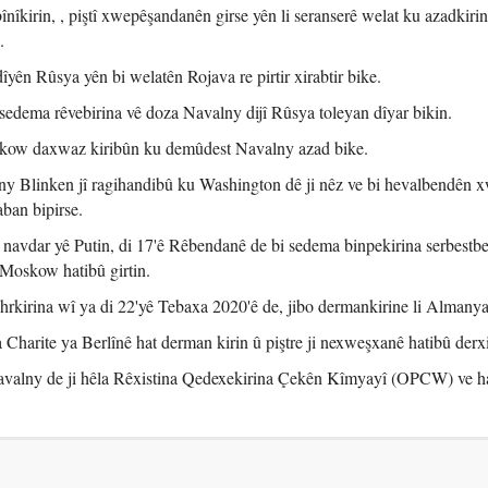
înîkirin, , piştî xwepêşandanên girse yên li seranserê welat ku azadkiri
.
ên Rûsya yên bi welatên Rojava re pirtir xirabtir bike.
edema rêvebirina vê doza Navalny dijî Rûsya toleyan dîyar bikin.
kow daxwaz kiribûn ku demûdest Navalny azad bike.
y Blinken jî ragihandibû ku Washington dê ji nêz ve bi hevalbendên x
ban bipirse.
î navdar yê Putin, di 17'ê Rêbendanê de bi sedema binpekirina serbestb
Moskow hatibû girtin.
jahrkirina wî ya di 22'yê Tebaxa 2020'ê de, jibo dermankirine li Almanya
harite ya Berlînê hat derman kirin û piştre ji nexweşxanê hatibû derxi
valny de ji hêla Rêxistina Qedexekirina Çekên Kîmyayî (OPCW) ve h