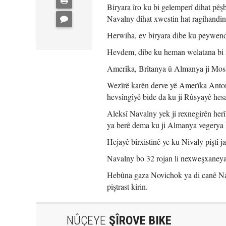
Biryara îro ku bi gelemperî dihat pêşb
Navalny dihat xwestin hat ragihandin
Herwiha, ev biryara dibe ku peywendîy
Hevdem, dibe ku heman welatana bi s
Amerîka, Brîtanya û Almanya ji Mos
Wezîrê karên derve yê Amerîka Anton
hevsîngîyê bide da ku ji Rûsyayê hesa
Aleksî Navalny yek ji rexnegirên her
ya berê dema ku ji Almanya vegerya 
Hejayê bîrxistinê ye ku Nivaly piştî 
Navalny bo 32 rojan li nexweşxaneya C
Hebûna gaza Novichok ya di canê Na
piştrast kirin.
NÛÇEYE
ŞÎROVE BIKE