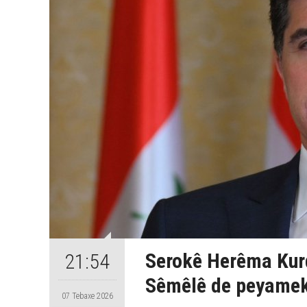
Serokê Herêma Kurd
21:54
Sêmêlê de peyamek 
07 Tebaxe 2026