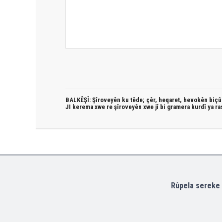
BALKÊŞÎ: Şîroveyên ku têde;
çêr, heqaret, hevokên biçûk
JI kerema xwe re şîroveyên xwe jî bi
gramera kurdî
ya ra
Rûpela sereke