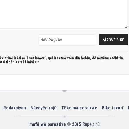
xistinê û êrîşa li ser bawerî, gel û neteweyên din hebin,
dê neyêne erêkirin.
st û
tîpên kurdî
binivîsin
Redaksiyon
Nûçeyên rojê
Têke malpera xwe
Bike favorî
mafê wê parastiye © 2015
Rûpela nû