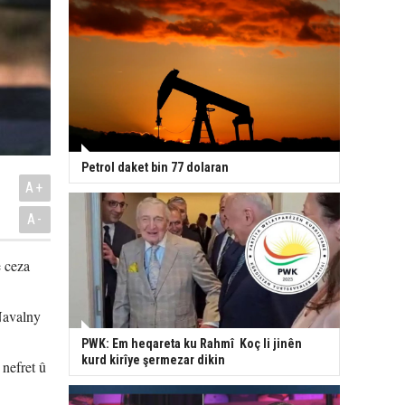
Petrol daket bin 77 dolaran
A+
A-
e ceza
Navalny
PWK: Em heqareta ku Rahmî Koç li jinên
kurd kirîye şermezar dikin
nefret û