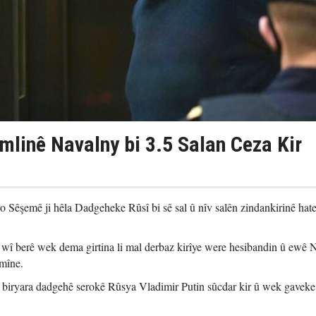
mlinê Navalny bi 3.5 Salan Ceza Kir
 Sêşemê ji hêla Dadgeheke Rûsî bi sê sal û nîv salên zindankirinê hat
wî berê wek dema girtina li mal derbaz kirîye were hesibandin û ewê 
imîne.
biryara dadgehê serokê Rûsya Vladimir Putin sûcdar kir û wek gaveke 