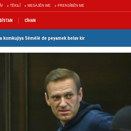
ÎV
TÊKILÎ
MESAJÊN WE
PRENSÎBÊN ME
DÎSTAN
CÎHAN
a komkujiya Sêmêlê de peyamek belav kir
Lê
Peymana Mekeyê’ îmze kir