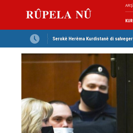
ARŞ
KUR
Serokê Herêma Kurdistanê di salveger
Tirkiye, Pakistan û Erebistana Siûdî ‘