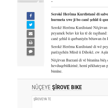
.
Serokê Herêma Kurdistanê di salve
hurmeta xwe ji bo canê şehîd û qu
Serokê Herêma Kurdistanê Nêçîrvan Ba
peyamek belav kir ku tê de ragihand:
canê şehîd û qurbaniyên bêtawan ên 
Serokê Herêma Kurdistanê di wê peyam
parêzgehên Mûsil û Dihokê, ew Aşûrî 
Nêçîrvan Barzanî di vê bîranîna biêş de
hevduqebûlkirinê, hemî pêkhateyan pi
bimîne.
NÛÇEYE
ŞÎROVE BIKE