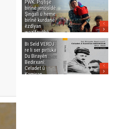
PWK: Piştişê
PWK: Ma
birînê jenosîdê
şehîdan
Şingalî û heme
Enfalê
birînê kurdanê
Barzanîy
êzdîyan
hurmet 
wazîfeyêkê
kenê
neteweyî yê
Bi Seîd VEROJ
Wezîra
heme kurdanê
re li ser pirtûka
Berhema
dinya yo
Du Birayên
Cengî y
Bedirxanî:
Pakistan
Celadet û
û hevjîn
Kamiran
em Kurd
Bedirxan
(1913 -1923)