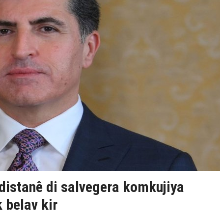
istanê di salvegera komkujiya
belav kir