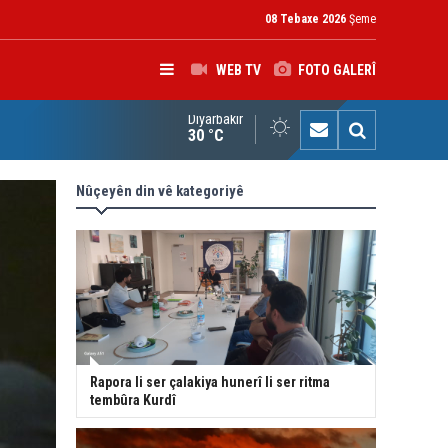
08 Tebaxe 2026
Şeme
WEB TV
FOTO GALERÎ
Diyarbakır
kolîna navendeke Amerîkayê: Pêşmerge hevparekî girîng e û div
30 °C
Nûçeyên din vê kategoriyê
Rapora li ser çalakiya hunerî li ser ritma
tembûra Kurdî