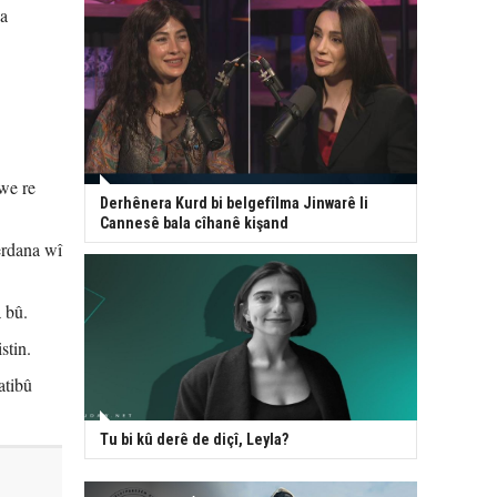
na
we re
Derhênera Kurd bi belgefîlma Jinwarê li
Cannesê bala cîhanê kişand
erdana wî
 bû.
stin.
atibû
Tu bi kû derê de diçî, Leyla?