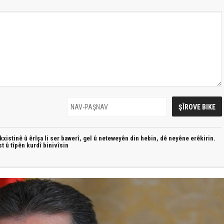
xistinê û êrîşa li ser bawerî, gel û neteweyên din hebin,
dê neyêne erêkirin.
st û
tîpên kurdî
binivîsin