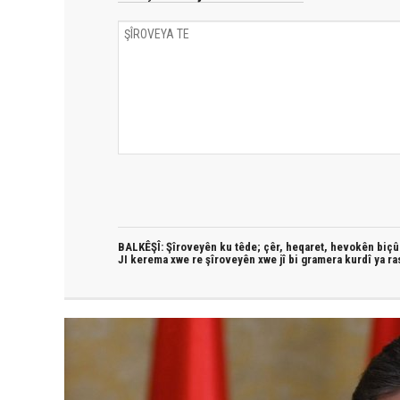
BALKÊŞÎ: Şîroveyên ku têde;
çêr, heqaret, hevokên biçûk
JI kerema xwe re şîroveyên xwe jî bi
gramera kurdî
ya ra