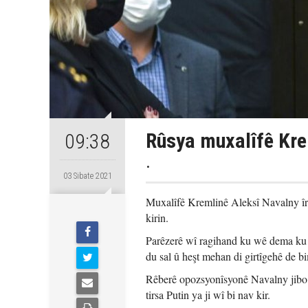
Rûsya muxalîfê Kre
09:38
.
03 Sibate 2021
Muxalîfê Kremlinê Aleksî Navalny îro
kirin.
Parêzerê wî ragihand ku wê dema ku 
du sal û heşt mehan di girtîgehê de b
Rêberê opozsyonîsyonê Navalny jibo 
tirsa Putin ya ji wî bi nav kir.