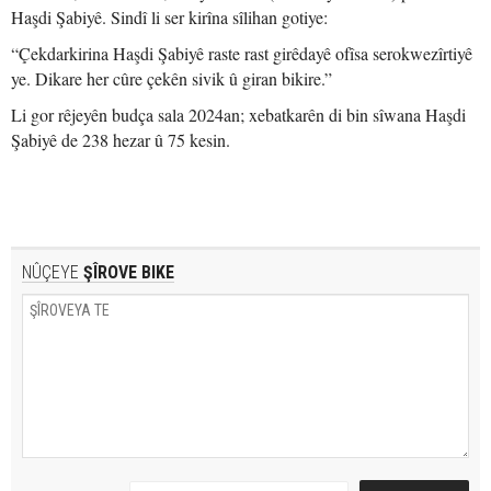
Haşdi Şabiyê. Sindî li ser kirîna sîlihan gotiye:
“Çekdarkirina Haşdi Şabiyê raste rast girêdayê ofîsa serokwezîrtiyê
ye. Dikare her cûre çekên sivik û giran bikire.”
Li gor rêjeyên budça sala 2024an; xebatkarên di bin sîwana Haşdi
Şabiyê de 238 hezar û 75 kesin.
NÛÇEYE
ŞÎROVE BIKE