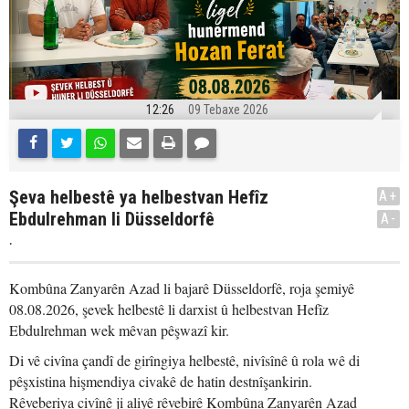
12:26
09 Tebaxe 2026
Şeva helbestê ya helbestvan Hefîz
A+
Ebdulrehman li Düsseldorfê
A-
.
Kombûna Zanyarên Azad li bajarê Düsseldorfê, roja şemiyê
08.08.2026, şevek helbestê li darxist û helbestvan Hefîz
Ebdulrehman wek mêvan pêşwazî kir.
Di vê civîna çandî de girîngiya helbestê, nivîsînê û rola wê di
pêşxistina hişmendiya civakê de hatin destnîşankirin.
Rêveberiya civînê ji aliyê rêvebirê Kombûna Zanyarên Azad