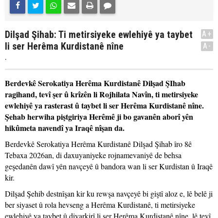
Dilşad Şihab: Ti metirsiyeke ewlehiyê ya taybet
A+
li ser Herêma Kurdistanê nîne
A-
.
Berdevkê Serokatiya Herêma Kurdistanê Dilşad ŞIhab
ragihand, tevî şer û krîzên li Rojhilata Navîn, ti metirsiyeke
ewlehiyê ya rasterast û taybet li ser Herêma Kurdistanê nîne.
Şehab herwiha piştgiriya Herêmê ji bo gavanên aborî yên
hikûmeta navendî ya Iraqê nîşan da.
Berdevkê Serokatiya Herêma Kurdistanê Dilşad Şihab îro 8ê
Tebaxa 2026an, di daxuyaniyeke rojnamevaniyê de behsa
geşedanên dawî yên navçeyê û bandora wan li ser Kurdistan û Iraqê
kir.
Dilşad Şehib destnîşan kir ku rewşa navçeyê bi giştî aloz e, lê belê ji
ber siyaset û rola hevseng a Herêma Kurdistanê, ti metirsiyeke
ewlehiyê ya taybet û diyarkirî li ser Herêma Kurdistanê nîne, lê tevî