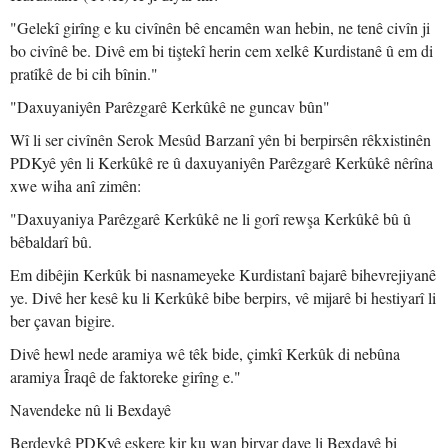
"Gelekî girîng e ku civînên bê encamên wan hebin, ne tenê civîn ji
bo civînê be. Divê em bi tiştekî herin cem xelkê Kurdistanê û em di
pratîkê de bi cih bînin."
"Daxuyaniyên Parêzgarê Kerkûkê ne guncav bûn"
Wî li ser civînên Serok Mesûd Barzanî yên bi berpirsên rêkxistinên
PDKyê yên li Kerkûkê re û daxuyaniyên Parêzgarê Kerkûkê nêrîna
xwe wiha anî zimên:
"Daxuyaniya Parêzgarê Kerkûkê ne li gorî rewşa Kerkûkê bû û
bêbaldarî bû.
Em dibêjin Kerkûk bi nasnameyeke Kurdistanî bajarê bihevrejiyanê
ye. Divê her kesê ku li Kerkûkê bibe berpirs, vê mijarê bi hestiyarî li
ber çavan bigire.
Divê hewl nede aramiya wê têk bide, çimkî Kerkûk di nebûna
aramiya Îraqê de faktoreke girîng e."
Navendeke nû li Bexdayê
Berdevkê PDKyê eşkere kir ku wan biryar daye li Bexdayê bi