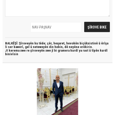
BALKÊŞÎ: Şîroveyên ku têde;
çêr, heqaret, hevokên biçûkxistinê û êrîşa
li ser bawerî, gel û neteweyên din hebin,
dê neyêne erêkirin.
JI kerema xwe re şîroveyên xwe jî bi
gramera kurdî
ya rast û
tîpên kurdî
binivîsin