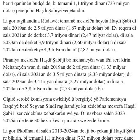
her 4 qanûnên budçê de, bi temamî 1,1 trilyon dînar (733 milyon
dolar) pere ji bo Haşdî Şabiyê veqetandin.
Li gor ragihandina Rûdawê; temamê mesrefên heyeta Haşdî Şabî di
sala 2019an de 2,5 trilyon dinar (1,67 milyar dolar) bû. Ev reqem di
sala 2021an de derket 3,7 trilyon dînarî (2,47 milyar dolar), di sala
2023an de derket 3,9 trilyon dînarî (2,60 milyar dolar) û di sala
2024an de derketiye 4,3 trilyon dînarî (2,87 milyar dolar).
Piraniya mesrefên Haşdî Şabî ji bo mehaneyên wan tên serf kirin.
Mehaneyên wan di sala 2019an de 2 trilyon dinar (1,33 milyar
dolar), di sala 2021an de 3,5 trilyon dinara (2,33 milyar dolar), di
sala 2023an de 3,4 trilyon dinara (2,27 milyar dolar) û di sala
2024an de 3,8 trilyon dinara (2,53 milyar dolar) bû.
Cîgirê serokê komisyona ewlehiyê û bergiriyê yê Parlementoya
Iraqê yê berê Segvan Sindî ragihandiye ku zêdebûna mesrefa Haşdi
Şabî li ser zêdebûna xebatkarên wê ye. Di navbera salên 2023-
2025an de tenê 30 hezar kes li jimara xwe zêde kirine.
Li gor lêkolînan di salên 2019-2024an de; ji bo çekan ji Haşdi Şabi
re bikirin, bi temamî 1,1 trilyon dinar (733 milyon dolar) pere dane