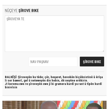
NÛÇEYE
ŞÎROVE BIKE
BALKÊŞÎ: Şîroveyên ku têde;
çêr, heqaret, hevokên biçûkxistinê û êrîşa
li ser bawerî, gel û neteweyên din hebin,
dê neyêne erêkirin.
JI kerema xwe re şîroveyên xwe jî bi
gramera kurdî
ya rast û
tîpên kurdî
binivîsin