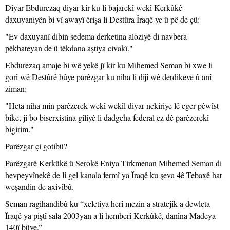
Diyar Ebdurezaq diyar kir ku li bajarekî wekî Kerkûkê
daxuyaniyên bi vî awayî êrişa li Destûra Îraqê ye û pê de çû:
"Ev daxuyanî dibin sedema derketina aloziyê di navbera
pêkhateyan de û têkdana aştiya civakî."
Ebdurezaq amaje bi wê yekê jî kir ku Mihemed Seman bi xwe li
gorî wê Destûrê bûye parêzgar ku niha li dijî wê derdikeve û anî
ziman:
"Heta niha min parêzerek wekî wekîl diyar nekiriye lê eger pêwîst
bike, ji bo biserxistina giliyê li dadgeha federal ez dê parêzerekî
bigirim."
Parêzgar çi gotibû?
Parêzgarê Kerkûkê û Serokê Eniya Tirkmenan Mihemed Seman di
hevpeyvînekê de li gel kanala fermî ya Îraqê ku şeva 4ê Tebaxê hat
weşandin de axivîbû.
Seman ragihandibû ku “xeletiya herî mezin a stratejîk a dewleta
Îraqê ya piştî sala 2003yan a li hemberî Kerkûkê, danîna Madeya
140î bûye.”