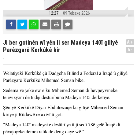
12:27
09 Tebaxe 2026
Ji ber gotinên wî yên li ser Madeya 140î giliyê
A+
Parêzgarê Kerkûkê kir
A-
.
Welatiyekî Kerkûkê çû Dadgeha Bilind a Federal a Îraqê û giliyê
Parêzgarê Kerkûkê Mihemed Seman bike.
Sedema vê yekê ew e ku Mihemed Seman di hevpeyvîneke
televîzyonî de li dijî destûrîbûna Madeya 140î derketiye.
Şêniyê Kerkûkê Diyar Ebdulrezaqê ku giliyê Mihemed Seman
kiriye ji Rûdawê re axivî û got:
"Madeya 140î madeyeke destûrî ye û ji sedî 78ê gelê Îraqê di
pêvajoyeke demokratîk de deng daye wê."