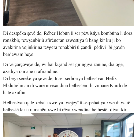
Di destpêka şevê de, Rêber Hebûn li ser pêwîstiya kombûna li dora
ronakbîr, rewşenbîr û afirêneran rawestiya û bang kir ku ji bo
avakirina vejînkirina tevgera ronakbîrî û çandî pêdivî bi gavên
berdewam heye.
Di vê çarçoveyê de, wî bal kişand ser girîngiya zanînê, dialogê,
azadiya ramanê û afirandinê.
Di beşa sereke ya şevê de, li ser serboriya helbestvan Hefîz
Ebdulrehman di warê nivîsandina helbestên bi zimanê Kurdî de
hate axaftin.
Helbestvan qale xebata xwe ya wêjeyî û serpêhatiya xwe di warê
helbestê kir û ramanên xwe bi rêya xwendina helbestê diyar kir.