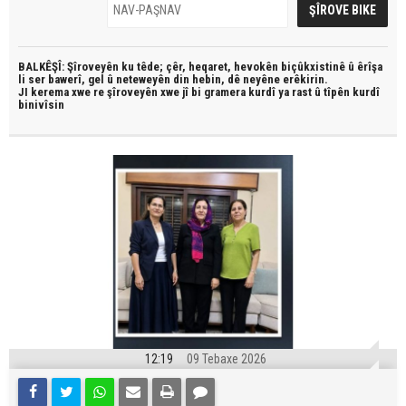
BALKÊŞÎ: Şîroveyên ku têde;
çêr, heqaret, hevokên biçûkxistinê û êrîşa
li ser bawerî, gel û neteweyên din hebin,
dê neyêne erêkirin.
JI kerema xwe re şîroveyên xwe jî bi
gramera kurdî
ya rast û
tîpên kurdî
binivîsin
12:19
09 Tebaxe 2026