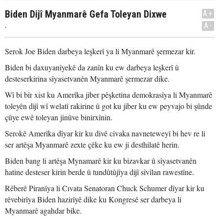
Biden Dijî Myanmarê Gefa Toleyan Dixwe
A+
.
A-
Serok Joe Biden darbeya leşkerî ya li Myanmarê şermezar kir.
Biden bi daxuyanîyekê da zanîn ku ew darbeya leşkerî û
desteserkirina sîyasetvanên Myanmarê şermezar dike.
Wî bi bîr xist ku Amerîka jiber pêşketina demokrasîya li Myanmarê
toleyên dijî wî welatî rakirine û got ku jiber ku ew peyvajo bi şûnde
çûye ewê toleyan jinûve binirxînin.
Serokê Amerîka dîyar kir ku divê civaka navneteweyî bi hev re li
ser artêşa Myanmarê zexte çêke ku ew ji desthilatê herin.
Biden bang li artêşa Mynamarê kir ku bizavkar û sîyasetvanên
hatine desteser kirin berde û tundûtûjîya dijî sîvîlan rawestîne.
Rêberê Piranîya li Cıvata Senatoran Chuck Schumer dîyar kir ku
rêvebirîya Biden hazirîyê dike ku Kongresê ser darbeya li
Myanmarê agahdar bike.