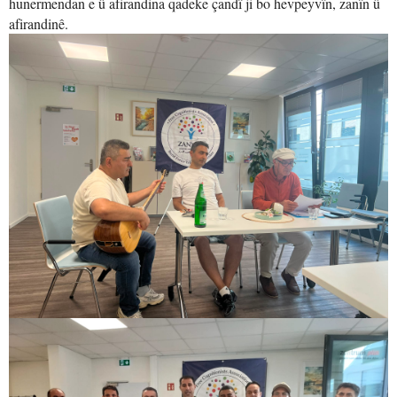
hunermendan e û afirandina qadeke çandî ji bo hevpeyvîn, zanîn û
afirandinê.