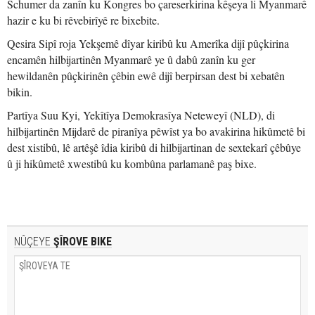
Schumer da zanîn ku Kongres bo çareserkirina kêşeya li Myanmarê
hazir e ku bi rêvebirîyê re bixebite.
Qesira Sipî roja Yekşemê dîyar kiribû ku Amerîka dijî pûçkirina
encamên hilbijartinên Myanmarê ye û dabû zanîn ku ger
hewildanên pûçkirinên çêbin ewê dijî berpirsan dest bi xebatên
bikin.
Partîya Suu Kyi, Yekîtîya Demokrasîya Neteweyî (NLD), di
hilbijartinên Mijdarê de piranîya pêwîst ya bo avakirina hikûmetê bi
dest xistibû, lê artêşê îdia kiribû di hilbijartinan de sextekarî çêbûye
û ji hikûmetê xwestibû ku kombûna parlamanê paş bixe.
NÛÇEYE
ŞÎROVE BIKE