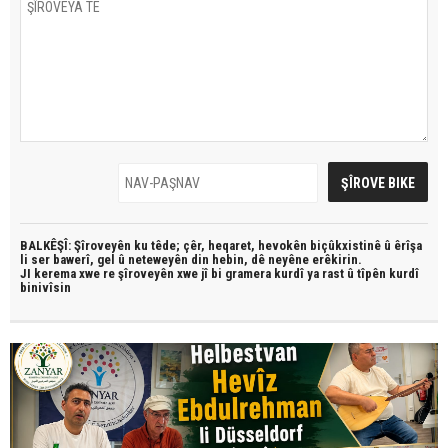
BALKÊŞÎ: Şîroveyên ku têde;
çêr, heqaret, hevokên biçûkxistinê û êrîşa
li ser bawerî, gel û neteweyên din hebin,
dê neyêne erêkirin.
JI kerema xwe re şîroveyên xwe jî bi
gramera kurdî
ya rast û
tîpên kurdî
binivîsin