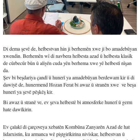
Di dema şevê de, helbestvan hin ji berhemên xwe ji bo amadebûyan
xwendin. Berhemên wî di navbera helbesta azad û helbesta klasîk
de cûrbecûr bûn û aliyên cuda yên berhema xwe yê helbestî nîşan
da.
Şev bi beşdariya çandî û hunerî ya amadebûyan berdewam kir û di
dawiyê de, hunermend Hozan Ferat bi awaz û stranên xwe ve beşa
hunerî ya şevê pêşkêş kir.
Bi awaz û stranê ve, ev şeva helbestê bi atmosferke hunerî û germ
hate dawîkirin.
Ev çalakî di çarçoveya xebatên Kombûna Zanyarên Azad de hat
lidarxistin, ku armanca wê piştgirîkirina nivîskar, helbestvan û