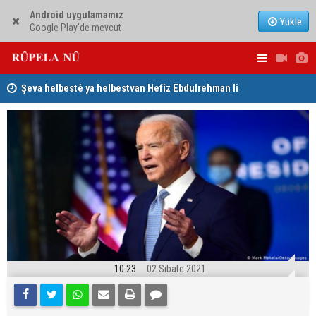
Android uygulamamız
Yükle
Google Play'de mevcut
Şeva helbestê ya helbestvan Hefîz Ebdulrehman li
Iraqê budça
Düsseldorfê
Dilşad Şihab: Ti metirsiyeke ewlehiyê ya taybet li ser
Herêma Kurdistanê nîne
10:23
02 Sibate 2021