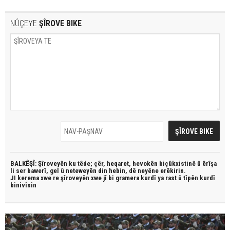
NÛÇEYE
ŞÎROVE BIKE
BALKÊŞÎ: Şîroveyên ku têde;
çêr, heqaret, hevokên biçûkxistinê û êrîşa
li ser bawerî, gel û neteweyên din hebin,
dê neyêne erêkirin.
JI kerema xwe re şîroveyên xwe jî bi
gramera kurdî
ya rast û
tîpên kurdî
binivîsin