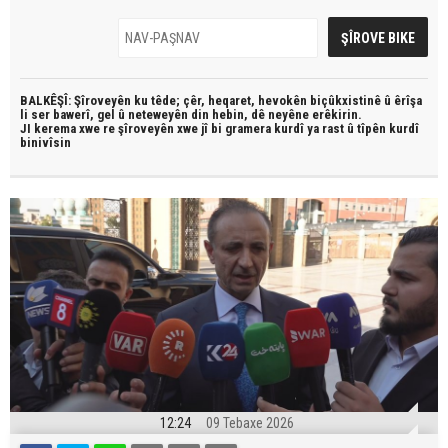
BALKÊŞÎ: Şîroveyên ku têde;
çêr, heqaret, hevokên biçûkxistinê û êrîşa
li ser bawerî, gel û neteweyên din hebin,
dê neyêne erêkirin.
JI kerema xwe re şîroveyên xwe jî bi
gramera kurdî
ya rast û
tîpên kurdî
binivîsin
12:24
09 Tebaxe 2026