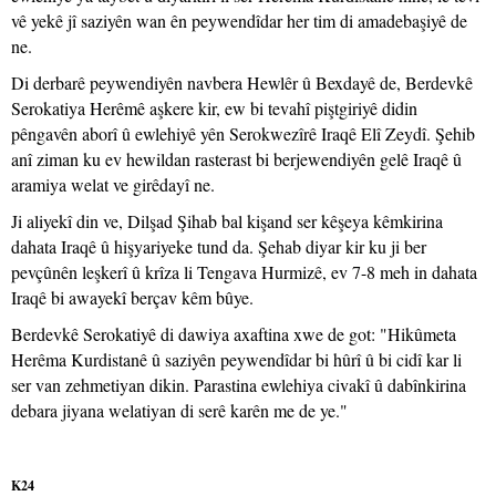
vê yekê jî saziyên wan ên peywendîdar her tim di amadebaşiyê de
ne.
Di derbarê peywendiyên navbera Hewlêr û Bexdayê de, Berdevkê
Serokatiya Herêmê aşkere kir, ew bi tevahî piştgiriyê didin
pêngavên aborî û ewlehiyê yên Serokwezîrê Iraqê Elî Zeydî. Şehib
anî ziman ku ev hewildan rasterast bi berjewendiyên gelê Iraqê û
aramiya welat ve girêdayî ne.
Ji aliyekî din ve, Dilşad Şihab bal kişand ser kêşeya kêmkirina
dahata Iraqê û hişyariyeke tund da. Şehab diyar kir ku ji ber
pevçûnên leşkerî û krîza li Tengava Hurmizê, ev 7-8 meh in dahata
Iraqê bi awayekî berçav kêm bûye.
Berdevkê Serokatiyê di dawiya axaftina xwe de got: "Hikûmeta
Herêma Kurdistanê û saziyên peywendîdar bi hûrî û bi cidî kar li
ser van zehmetiyan dikin. Parastina ewlehiya civakî û dabînkirina
debara jiyana welatiyan di serê karên me de ye."
K24