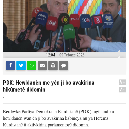
12:04
09 Tebaxe 2026
PDK: Hewldanên me yên ji bo avakirina
A+
hikûmetê didomin
A-
.
Berdevkê Partiya Demokrat a Kurdistanê (PDK) ragihand ku
hewldanên wan ên ji bo avakirina kabîneya nû ya Herêma
Kurdistanê û aktîvkirina parlamentoyê didomin.