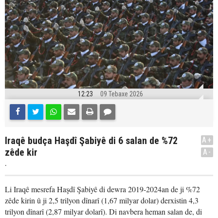
12:23
09 Tebaxe 2026
Iraqê budça Haşdî Şabiyê di 6 salan de %72
A+
zêde kir
A-
.
Li Iraqê mesrefa Haşdî Şabiyê di dewra 2019-2024an de ji %72
zêde kirin û ji 2,5 trilyon dînarî (1,67 milyar dolar) derxistin 4,3
trilyon dînarî (2,87 milyar dolarî). Di navbera heman salan de, di