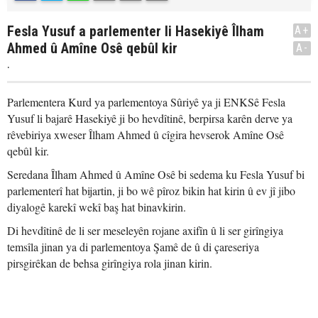
Fesla Yusuf a parlementer li Hasekiyê Îlham
A+
Ahmed û Amîne Osê qebûl kir
A-
.
Parlementera Kurd ya parlementoya Sûriyê ya ji ENKSê Fesla
Yusuf li bajarê Hasekiyê ji bo hevdîtinê, berpirsa karên derve ya
rêvebiriya xweser Îlham Ahmed û cîgira hevserok Amîne Osê
qebûl kir.
Seredana Îlham Ahmed û Amîne Osê bi sedema ku Fesla Yusuf bi
parlementerî hat bijartin, ji bo wê pîroz bikin hat kirin û ev jî jibo
diyalogê karekî wekî baş hat binavkirin.
Di hevdîtinê de li ser meseleyên rojane axifîn û li ser girîngiya
temsîla jinan ya di parlementoya Şamê de û di çareseriya
pirsgirêkan de behsa girîngiya rola jinan kirin.