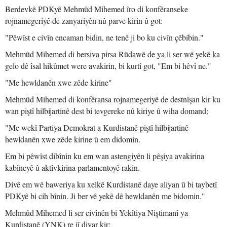
Berdevkê PDKyê Mehmûd Mihemed îro di konfêranseke
rojnamegeriyê de zanyariyên nû parve kirin û got:
"Pêwîst e civîn encaman bidin, ne tenê ji bo ku civîn çêbibin."
Mehmûd Mihemed di bersiva pirsa Rûdawê de ya li ser wê yekê ka
gelo dê îsal hikûmet were avakirin, bi kurtî got, "Em bi hêvî ne."
"Me hewldanên xwe zêde kirine"
Mehmûd Mihemed di konfêransa rojnamegeriyê de destnîşan kir ku
wan piştî hilbijartinê dest bi tevgereke nû kiriye û wiha domand:
"Me wekî Partiya Demokrat a Kurdistanê piştî hilbijartinê
hewldanên xwe zêde kirine û em didomin.
Em bi pêwîst dibînin ku em wan astengiyên li pêşiya avakirina
kabîneyê û aktîvkirina parlamentoyê rakin.
Divê em wê baweriya ku xelkê Kurdistanê daye aliyan û bi taybetî
PDKyê bi cih bînin. Ji ber vê yekê dê hewldanên me bidomin."
Mehmûd Mihemed li ser civînên bi Yekîtiya Niştimanî ya
Kurdistanê (YNK) re jî diyar kir: