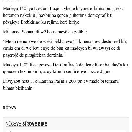
Madeya 140î ya Destûra Îraqê taybet e bi çareserkirina pirsgirêka
herêmên nakok û jinavbirina şopên guhertina demografîk û
pêvajoya Erebkirinê ku rejîma berê kiriye.
Mihemed Seman di wê bernameyê de gotibû:
"Me di dema xwe de wekî pêkhateya Tirkmenan ew destûr red kir,
çimkî em di wê baweriyê de bûn ku madeyên bi wî awayî dê di
paşerojê de pirsgirêkan derxînin."
Madeya 140î di çarçoveya Destûra Îraqê de deng li ser hat dayîn ku
qonaxên tezmînkirin, asayîkirin û serjimêriyê li xwe digire.
Diviyabû heta 31ê Kanûna Paşîn a 2007an ev made bi temamî
bihata bicihanîn.
RÛDAW
NÛÇEYE
ŞÎROVE BIKE