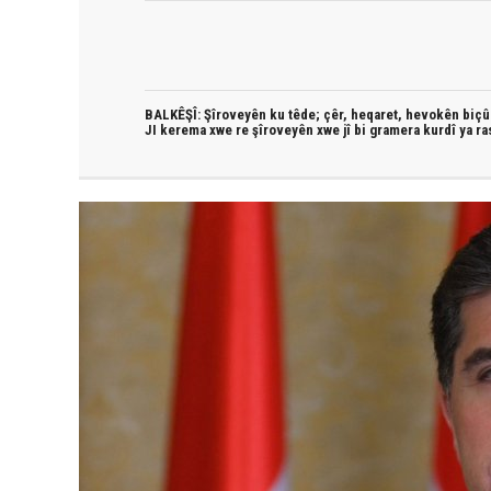
BALKÊŞÎ: Şîroveyên ku têde;
çêr, heqaret, hevokên biçûk
JI kerema xwe re şîroveyên xwe jî bi
gramera kurdî
ya ra