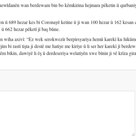
 hewldanên wan berdewam bin bo kêmkirina hejmara pêketin û qurbani
yon û 689 hezar kes bi Coronayê ketine û ji wan 100 hezar û 162 kesan
 û 662 hezar pêketî jî baş bûne.
n wiha axivî: “Ez wek serokwezîr berpirsyariya hemû karekî ku hikûme
m bi rastî tişta ji destê me hatiye me kiriye û li ser her karekî jî berde
 bikin, dawiyê li êş û derdeseriya welatiyên xwe bînin ji vê krîza gira