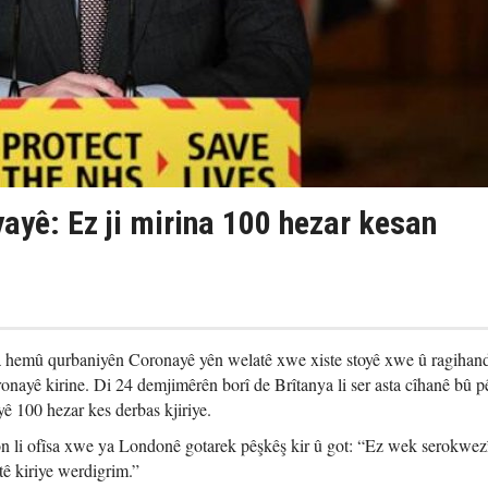
ayê: Ez ji mirina 100 hezar kesan
a hemû qurbaniyên Coronayê yên welatê xwe xiste stoyê xwe û ragihand 
ronayê kirine. Di 24 demjimêrên borî de Brîtanya li ser asta cîhanê bû 
 100 hezar kes derbas kjiriye.
n li ofîsa xwe ya Londonê gotarek pêşkêş kir û got: “Ez wek serokwez
ê kiriye werdigrim.”