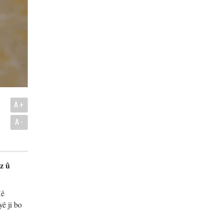
A+
A-
z û
Xê
ê ji bo