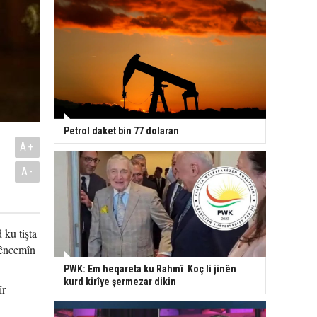
Petrol daket bin 77 dolaran
A+
A-
ku tişta
pêncemîn
PWK: Em heqareta ku Rahmî Koç li jinên
kurd kirîye şermezar dikin
îr