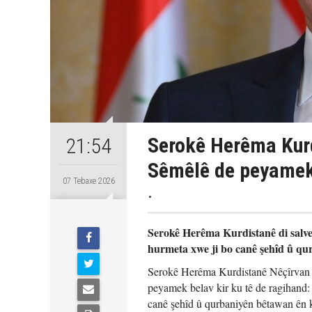
Serokê Herêma Kurd
21:54
Sêmêlê de peyamek 
07 Tebaxe 2026
.
Serokê Herêma Kurdistanê di salve
hurmeta xwe ji bo canê şehîd û qu
Serokê Herêma Kurdistanê Nêçîrvan Ba
peyamek belav kir ku tê de ragihand:
canê şehîd û qurbaniyên bêtawan ên 