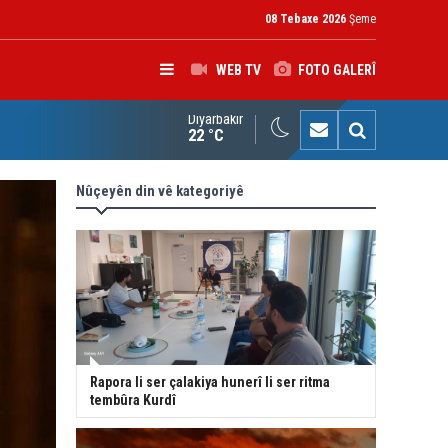
08 Tebaxe 2026
Şeme
WEB TV
FOTO GALERÎ
Diyarbakır
kolîna navendeke Amerîkayê: Pêşmerge hevparekî girîng e û div
22 °C
Nûçeyên din vê kategoriyê
Rapora li ser çalakiya hunerî li ser ritma
tembûra Kurdî