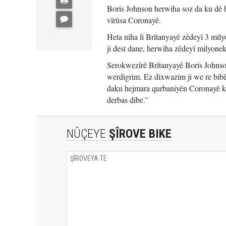
Boris Johnson herwiha soz da ku dê
vîrûsa Coronayê.
Heta niha li Brîtanyayê zêdeyî 3 mil
ji dest dane, herwiha zêdeyî milyonek
Serokwezîrê Brîtanyayê Boris Johnso
werdigrim. Ez dixwazim ji we re bibêji
daku hejmara qurbaniyên Coronayê kêm
derbas dibe.”
NÛÇEYE
ŞÎROVE BIKE