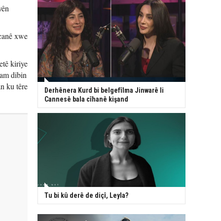
yên
 canê xwe
tê kiriye
wam dibin
n ku têre
Derhênera Kurd bi belgefîlma Jinwarê li
Cannesê bala cîhanê kişand
Tu bi kû derê de diçî, Leyla?