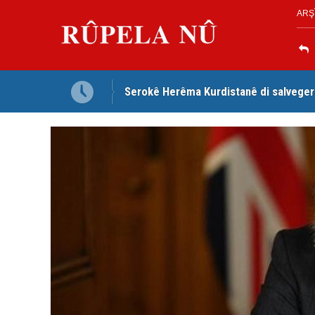
ARŞ
Serokê Herêma Kurdistanê di salveger
Tirkiye, Pakistan û Erebistana Siûdî ‘