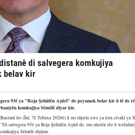
istanê di salvegera komkujiya
belav kir
gera 93ê ya "Roja Şehîdên Aşûrî" de peyamek belav kir û tê de rê
rbaniyên komkujiya Sêmêlê diyar kir.
rzanî îro (Înî, 7ê Tebaxa 2026ê) li ser rûpela xwe ya tora civakî ya 
 “Di salvegera 93ê ya Roja Şehîdên Aşûrî de, em silavên rêz û wefadariy
komkujiya Sêmêlê dişînin.