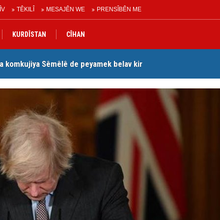
ÎV
TÊKILÎ
MESAJÊN WE
PRENSÎBÊN ME
KURDÎSTAN
CÎHAN
a komkujiya Sêmêlê de peyamek belav kir
Lê
Peymana Mekeyê’ îmze kir