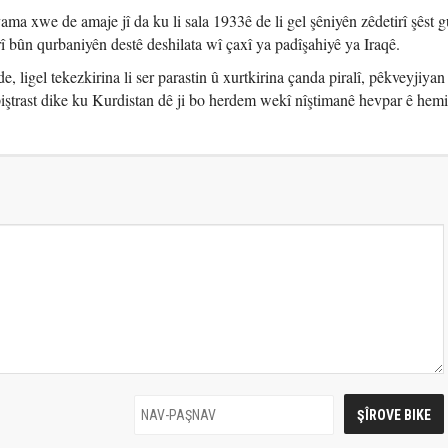
a xwe de amaje jî da ku li sala 1933ê de li gel şêniyên zêdetirî şêst 
bûn qurbaniyên destê deshilata wî çaxî ya padîşahiyê ya Iraqê.
, ligel tekezkirina li ser parastin û xurtkirina çanda piralî, pêkveyjiyan
ştrast dike ku Kurdistan dê ji bo herdem wekî nîştimanê hevpar ê hem