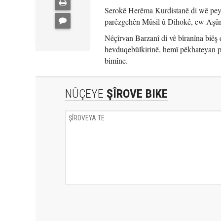
Serokê Herêma Kurdistanê di wê peyam
parêzgehên Mûsil û Dihokê, ew Aşûrî 
Nêçîrvan Barzanî di vê bîranîna biêş de
hevduqebûlkirinê, hemî pêkhateyan pi
bimîne.
NÛÇEYE
ŞÎROVE BIKE