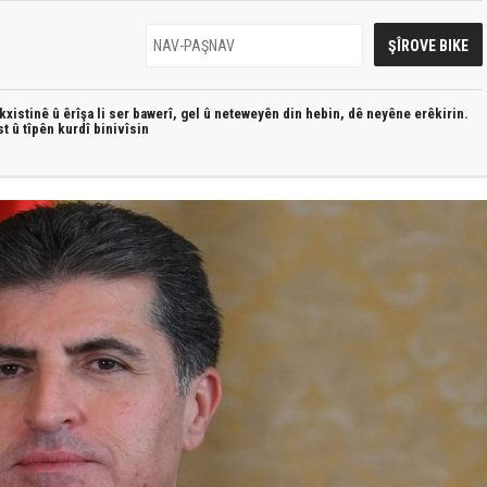
xistinê û êrîşa li ser bawerî, gel û neteweyên din hebin,
dê neyêne erêkirin.
st û
tîpên kurdî
binivîsin