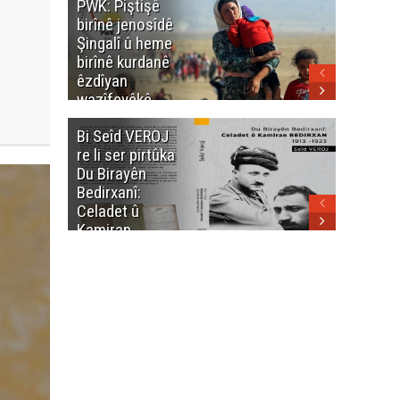
PWK: Piştişê
PWK: Ma
birînê jenosîdê
şehîdan
Şingalî û heme
Enfalê
birînê kurdanê
Barzanîy
êzdîyan
hurmet 
wazîfeyêkê
kenê
neteweyî yê
Bi Seîd VEROJ
Wezîra
heme kurdanê
re li ser pirtûka
Berhema
dinya yo
Du Birayên
Cengî y
Bedirxanî:
Pakistan
Celadet û
û hevjîn
Kamiran
em Kurd
Bedirxan
(1913 -1923)