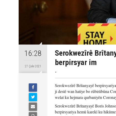
Serokwezîrê Brîtany
16:28
berpirsyar im
27 Çele 2021
.
Serokwezîrê Brîtanyayê berpirsyariy
ji destê wan hatiye bo rûbirûbûna Co
welat ku hejmara qurbaniyên Coronayê
Serokwezîrê Brîtanyayê Boris Johnso
berpirsyariya hemû karekî ku hikûmet