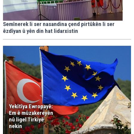
Semînerek li ser nasandina çend pirtûkên li ser
êzdîyan û yên din hat lidarxistin
Yekîtîya Ewropayê:
Em ê mûzakereyên
nû ligel Tirkiyê
nekin