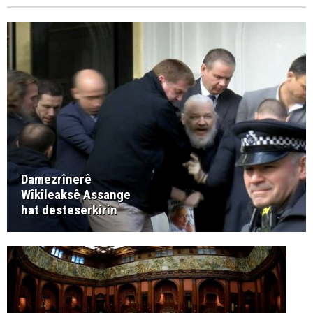
Damezrînerê
Wîkîleaksê Assange
hat desteserkirin