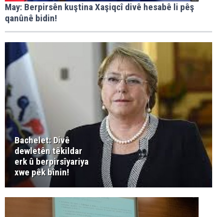
May: Berpirsên kuştina Xaşiqcî divê hesabê li pêş
qanûnê bidin!
Bachelet: Divê
dewletên têkildar
erk û berpirsîyariya
xwe pêk bînin!