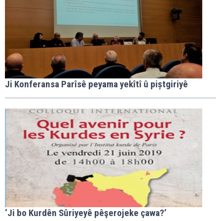
Ji Konferansa Parîsê peyama yekîtî û piștgiriyê
‘Ji bo Kurdên Sûriyeyê pêşerojeke çawa?’