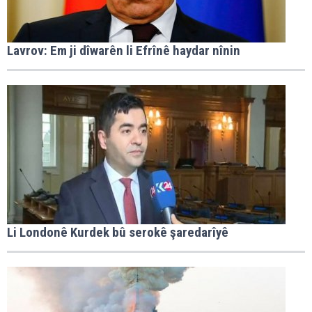
Lavrov: Em ji dîwarên li Efrînê haydar nînin
Li Londonê Kurdek bû serokê şaredarîyê