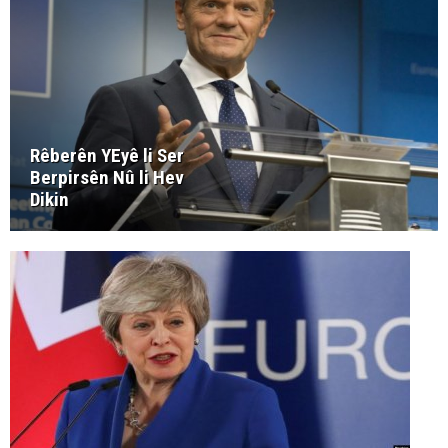
Rêberên YEyê li Ser
Berpirsên Nû li Hev
Dikin