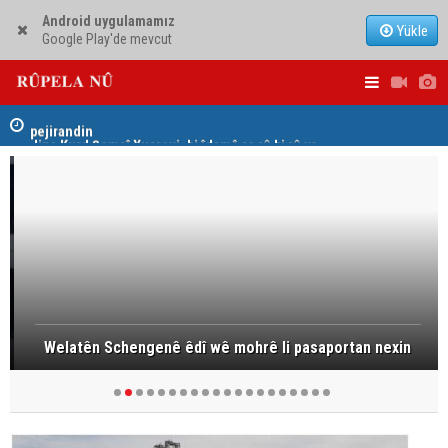
Android uygulamamız
Yükle
Google Play'de mevcut
hat
Jina Kurd Şemsî Xusrevi, bi îdamê re rû bi rû ye
PDK: Gotin
hewldana f
Welatên Schengenê êdî wê mohrê li pasaportan nexin