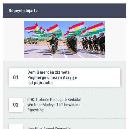
Nûçeyên bijarte
Dem û mercên xizmeta
01
Pêşmerge û hêzên Asayîşê
hat pejirandin
PDK: Gotinên Parêzgarê Kerkûkê
02
yên li ser Madeya 140î hewldana
fitneyê ne