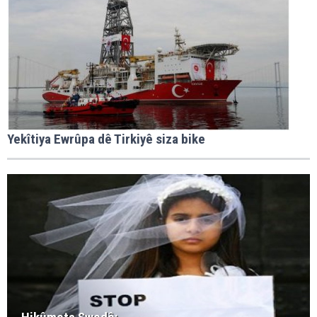
Yekîtiya Ewrûpa dê Tirkiyê siza bike