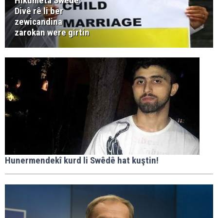
Hikûmeta Swedê:
Divê rê li ber
zewicandina
zarokan were girtin
Hunermendekî kurd li Swêdê hat kuştin!