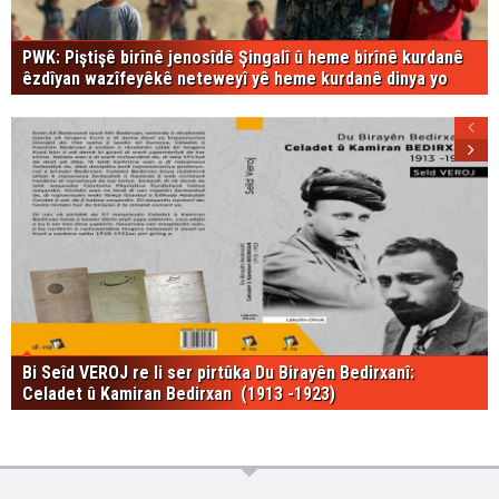
PWK: Piştişê birînê jenosîdê Şingalî û heme birînê kurdanê
êzdîyan wazîfeyêkê neteweyî yê heme kurdanê dinya yo
Bi Seîd VEROJ re li ser pirtûka Du Birayên Bedirxanî:
Celadet û Kamiran Bedirxan (1913 -1923)