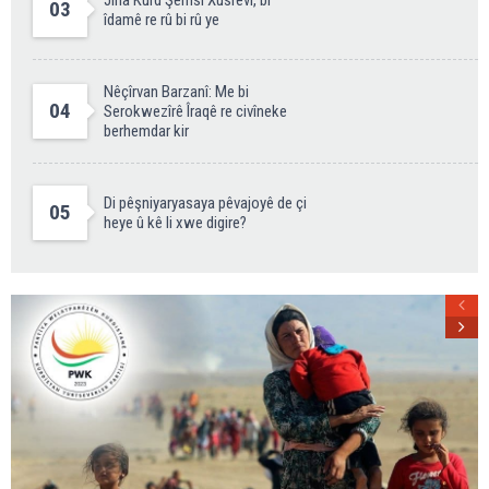
Jina Kurd Şemsî Xusrevi, bi
03
îdamê re rû bi rû ye
Nêçîrvan Barzanî: Me bi
04
Serokwezîrê Îraqê re civîneke
berhemdar kir
Di pêşniyaryasaya pêvajoyê de çi
05
heye û kê li xwe digire?