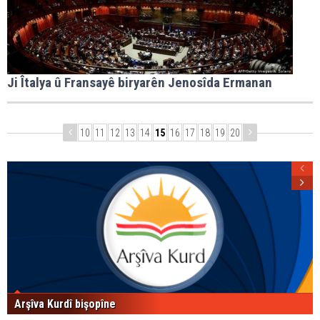
Ji Îtalya û Fransayê biryarên Jenosîda Ermanan
10
11
12
13
14
15
16
17
18
19
20
Arşîva Kurdî bişopîne