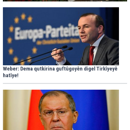
Weber: Dema qutkirina guftûgoyên digel Tirkîyeyê
hatîye!