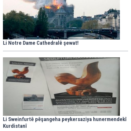
Li Notre Dame Cathedralê şewat!
Li Sweinfurtê pêşangeha peykersaziya hunermendekî
Kurdistanî