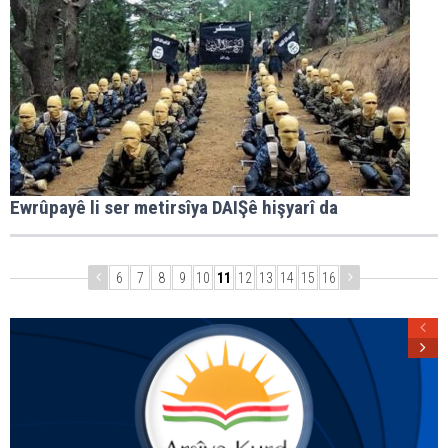
Ewrûpayê li ser metirsîya DAIŞê hişyarî da
6
7
8
9
10
11
12
13
14
15
16