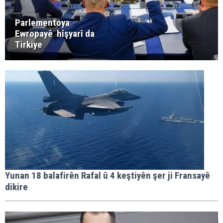
Parlementoya
Ewropayê hîşyarî da
Tirkiye
Yunan 18 balafirên Rafal û 4 keştiyên şer ji Fransayê
dikire