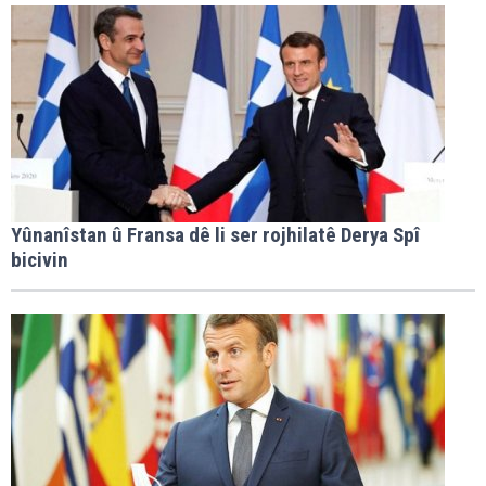
Yûnanîstan û Fransa dê li ser rojhilatê Derya Spî
bicivin