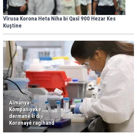
Vîrusa Korona Heta Niha bi Qasî 900 Hezar Kes
Kuştine
Almanya-
Kompaniyeke
dermanê li dijî
Koronayê ragihand