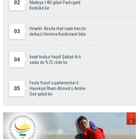
02
Madeya 140î giliyê Parêzgarê
Kerkûkê kir
Hewlêr: Bexda rêyê nade benzîn
03
derbazî Herêma Kurdistanê bibe
Iraqê budça Haşdî Şabiyê di 6
04
salan de %72 zêde kir
Fesla Yusuf a parlementer li
05
Hasekiyê Îlham Ahmed û Amîne
Osê qebûl kir