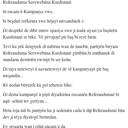
Referanduma Serxwebûna Kurdistanê
bi encam û Kampanya xwe,
bi beşdarî erêkirina xwe hêjayî nirxandinek e.
Di despêkê de dibê mirov spasiya xwe ji irada siyasî ya başûrên
Kurdistanê re bike. Vê pêvajoyê pir baş bi revê birin.
Tevî ku yek dengiyek di nabêna wan de tunebû, partiyên biryara
Referanduma Serxwebûna Kurdistanê girtibûn,bi imtihanek di
standarta dewletên ewrupî bi ser ketin.
Di raya neteweyî û navneteweyî de vê kampanyayê pir baş
meşandin...
Rê nedan bûyerek ku gel rehetsiz bike.
Di dema kampanyê û piştî diyarkirina encamên Referandumaê bi
aqil- selimî tev geriyan...
Heta roja tali bi partiyên ku ji sedemên cuda li dijî Referandumê bûn
dev ji rêya diyalogê bernedan.
Ev siyaseta wan î erînî encam ji da.