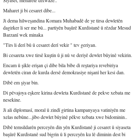
Siyaset, meharetê dixwaze..
Maharet ji bi cesaret dibe...
Ji dema hilweşandina Komara Muhabadê de ye tirsa dewletên
dagirker li ser me bû... partiyên başûrê Kurdistanê û rêzdar Mesud
Barzanî wek minaka
"Tirs li derî bû û cesaret derî vekir " tev geriyan.
Bi cesareta xwe tirsê kuştin û ji nû ve deriyê dewlet bûyinê vekirin.
Encam û şikle erişan çi dibe bila bibe di reştariya revebiriya
dewletên ciran de kurda dersê demokrasiye nişanî her kesi dan.
Dibê em şiyar bin.
Di pêvajoya eşkere kirina dewleta Kurdistanê de pekve xebata me
nesekine.
Ji ali diplomasî, moral û zindî girtina kampanyaya vatiniyên me
xelas nebûne...jibo dewlet bûyinê pêkve xebata xwe bidominin..
Dibê temsildarên perceyên din yên Kurdistanê ji cesaret û siyaseta
başûrê Kurdistanê sud bigrin û li perceyên ku lê diminin dest bi