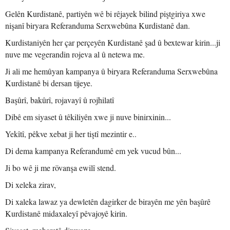
Gelên Kurdistanê, partiyên wê bi rêjayek bilind piştgiriya xwe
nişanî biryara Referanduma Serxwebûna Kurdistanê dan.
Kurdistaniyên her çar perçeyên Kurdistanê şad û bextewar kirin...ji
nuve me vegerandin rojeva al û netewa me.
Ji ali me hemûyan kampanya û biryara Referanduma Serxwebûna
Kurdistanê bi dersan tijeye.
Başûrî, bakûrî, rojavayî û rojhilatî
Dibê em siyaset û têkiliyên xwe ji nuve binirxinin...
Yekîtî, pêkve xebat ji her tiştî mezintir e..
Di dema kampanya Referandumê em yek vucud bûn...
Ji bo wê ji me rövanşa ewilî stend.
Di xeleka zirav,
Di xaleka lawaz ya dewletên dagirker de birayên me yên başûrê
Kurdistanê midaxaleyî pêvajoyê kirin.