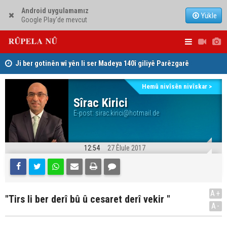
Android uygulamamız
Yükle
Google Play'de mevcut
Ji ber gotinên wî yên li ser Madeya 140î giliyê Parêzgarê
Şeva helbe
Kerkûkê kir
Düsseldor
Hemû nivîsên nivîskar >
Sîrac Kirici
E-post:
sirac.kirici@hotmail.de
12:54
27 Êlule 2017
A+
"Tirs li ber derî bû û cesaret derî vekir "
A-