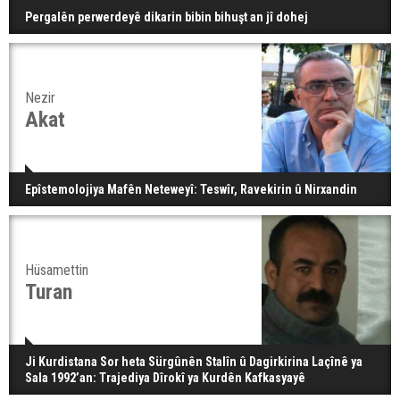
Pergalên perwerdeyê dikarin bibin bihuşt an jî dohej
Nezir
Akat
Epîstemolojiya Mafên Neteweyî: Teswîr, Ravekirin û Nirxandin
Hüsamettin
Turan
Ji Kurdistana Sor heta Sürgûnên Stalîn û Dagirkirina Laçînê ya
Sala 1992’an: Trajediya Dîrokî ya Kurdên Kafkasyayê