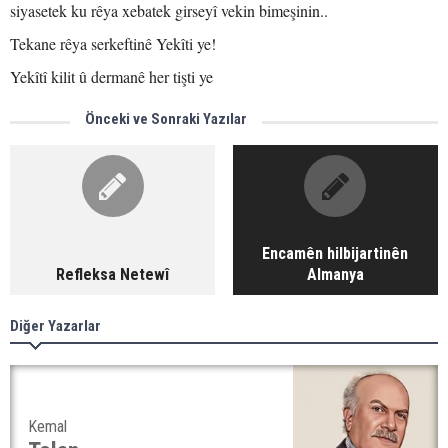
siyasetek ku rêya xebatek girseyî vekin bimeşinin..
Tekane rêya serkeftinê Yekîti ye!
Yekîtî kilit û dermanê her tişti ye
Önceki ve Sonraki Yazılar
Encamên hilbijartinên
Refleksa Netewî
Almanya
Diğer Yazarlar
Kemal