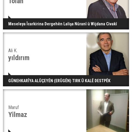
Tolan
Meseleya Îcarkirina Dergehên Lalişa Nûranî û Wijdana Civakî
Ali K.
yıldırım
GÛNEHKARÎYA ALÛÇEYÊN (ERÛGÊN) TIRK Û KALÊ DESTPÊK
Maruf
Yilmaz