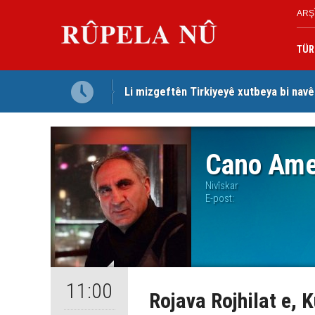
ARŞ
TÜR
Li mizgeftên Tirkiyeyê xutbeya bi navê
Mihemed Hacî Mehmûd: Ji bo parastina 
Cano Ame
Nivîskar
E-post:
11:00
Rojava Rojhilat e, 