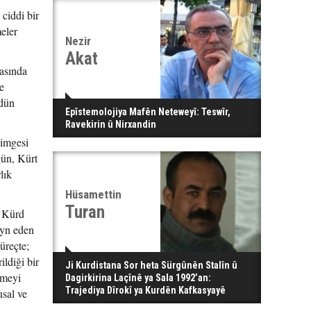
ciddi bir
eler
Nezir
Akat
tasında
e
rdün
Epîstemolojiya Mafên Neteweyî: Teswîr,
Ravekirin û Nirxandin
simgesi
gün, Kürt
lık
Hüsamettin
Turan
n Kürd
zayn eden
üreçte;
ildiği bir
Ji Kurdistana Sor heta Sürgûnên Stalîn û
rmeyi
Dagirkirina Laçînê ya Sala 1992’an:
Trajediya Dîrokî ya Kurdên Kafkasyayê
usal ve