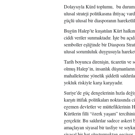
Dolaysıyla Kürd toplumu, bu durum ka
ulusal strateji politikasına ihtiyaç 
güçlü ulusal bir diasporanın hareketli
Bugün Halep’te kuşatılan Kürt halkına 
ciddi veriler sunmaktadır. İşte bu aç
semboller eşliğinde bir Diaspora Stra
ulusal sorumluluk duygusuyla hareket
Tarih boyunca direnişin, ticaretin ve
olmuş Halep’in, insanlık düşmanlarını
mahallelerine yönelik şiddetli saldırı
yokluk riskiyle karşı karşıyadır.
Suriye’de güç dengelerinin hızla değişt
karşıtı ittifak politikaları noktasında 
egemen devletler ve müttefiklerinin HT
Kürtlerin filli “özerk yaşam” tercihini
gerçektir. Bu saldırılar sadece asker
amaçlayan siyasal bir tasfiye ve soyk
siyasal bir hat oluşturmaktan geçiyor.