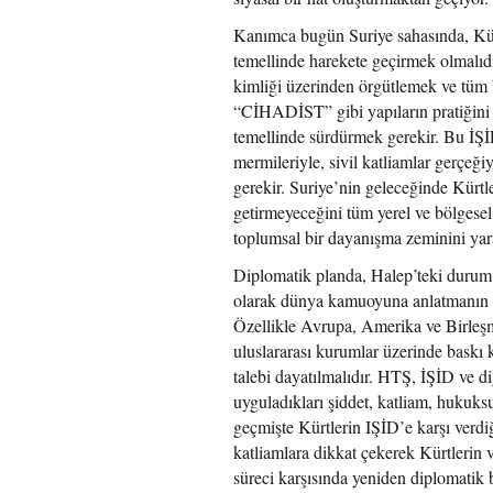
Kanımca bugün Suriye sahasında, Kürt 
temellinde harekete geçirmek olmalıdı
kimliği üzerinden örgütlemek ve tüm 
“CİHADİST” gibi yapıların pratiğini 
temellinde sürdürmek gerekir. Bu İŞİD
mermileriyle, sivil katliamlar gerçe
gerekir. Suriye’nin geleceğinde Kürtle
getirmeyeceğini tüm yerel ve bölgesel 
toplumsal bir dayanışma zeminini yar
Diplomatik planda, Halep’teki durum ba
olarak dünya kamuoyuna anlatmanın bi
Özellikle Avrupa, Amerika ve Birleşmi
uluslararası kurumlar üzerinde baskı 
talebi dayatılmalıdır. HTŞ, İŞİD ve diğ
uyguladıkları şiddet, katliam, hukuks
geçmişte Kürtlerin IŞİD’e karşı verd
katliamlara dikkat çekerek Kürtlerin 
süreci karşısında yeniden diplomatik b