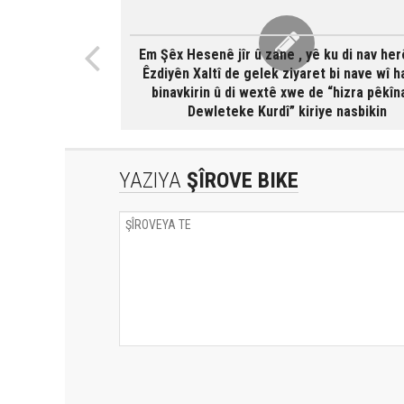
Em Şêx Hesenê jîr û zane , yê ku di nav he
Êzdiyên Xaltî de gelek ziyaret bi nave wî h
binavkirin û di wextê xwe de “hizra pêkîn
Dewleteke Kurdî” kiriye nasbikin
YAZIYA
ŞÎROVE BIKE