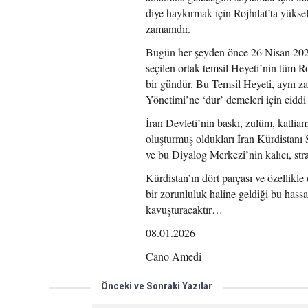
diye haykırmak için Rojhılat’ta yüks
zamanıdır.
Bugün her şeyden önce 26 Nisan 2025’
seçilen ortak temsil Heyeti’nin tüm Ro
bir gündür. Bu Temsil Heyeti, aynı 
Yönetimi’ne ‘dur’ demeleri için ciddi 
İran Devleti’nin baskı, zulüm, katliam
oluşturmuş oldukları İran Kürdistanı S
ve bu Diyalog Merkezi’nin kalıcı, stra
Kürdistan’ın dört parçası ve özellikle
bir zorunluluk haline geldiği bu hassa
kavuşturacaktır…
08.01.2026
Cano Amedi
Önceki ve Sonraki Yazılar