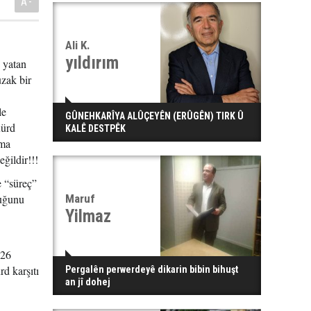
A-
Ali K.
yıldırım
e yatan
uzak bir
le
GÛNEHKARÎYA ALÛÇEYÊN (ERÛGÊN) TIRK Û
Kürd
KALÊ DESTPÊK
rma
ğildir!!!
e “süreç”
duğunu
Maruf
Yilmaz
026
d karşıtı
Pergalên perwerdeyê dikarin bibin bihuşt
an jî dohej