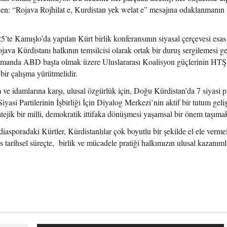
elen: “Rojava Rojhilat e, Kurdistan yek welat e” mesajına odaklanmanın
te Kamışlo’da yapılan Kürt birlik konferansının siyasal çerçevesi esas 
java Kürdistanı halkının temsilcisi olarak ortak bir duruş sergilemesi g
zamanda ABD başta olmak üzere Uluslararası Koalisyon güçlerinin HT
bir çalışma yürütmelidir.
 ve idamlarına karşı, ulusal özgürlük için, Doğu Kürdistan’da 7 siyasi p
iyasi Partilerinin İşbirliği İçin Diyalog Merkezi’nin aktif bir tutum geli
tejik bir milli, demokratik ittifaka dönüşmesi yaşamsal bir önem taşımak
 diasporadaki Kürtler, Kürdistanlılar çok boyutlu bir şekilde el ele verme
s tarihsel süreçte, birlik ve mücadele pratiği halkımızın ulusal kazanıml