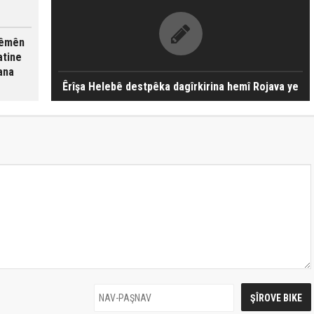
rêmên
atine
ana
Êrîşa Helebê destpêka dagîrkirina hemî Rojava ye