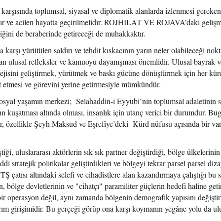
rşısında toplumsal, siyasal ve diplomatik alanlarda izlenmesi gereken 
vardır ve acilen hayatta geçirilmelidır. ROJHILAT VE ROJAVA’daki gelişm
liğini de beraberinde getireceği de muhakkaktır.
karşı yürütülen saldırı ve tehdit kıskacının yarın neler olabileceği nok
ıdan ulusal refleksler ve kamuoyu dayanışması önemlidir. Ulusal bayrak v
tejisini geliştirmek, yürütmek ve baskı gücüne dönüştürmek için her kü
 etmesi ve görevini yerine getirmesiyle mümkündür.
 sosyal yaşamın merkezi; Selahaddin-i Eyyubi’nin toplumsal adaletinin 
n kuşatması altında olması, insanlık için utanç verici bir durumdur. Bu
lar, özellikle Şeyh Maksud ve Eşrefiye’deki Kürd nüfusu açısında bir var
iği, uluslararası aktörlerin sık sık partner değiştirdiği, bölge ülkelerini
ciddi stratejik politikalar geliştirdikleri ve bölgeyi tekrar parsel parsel di
Ş çatısı altındaki selefi ve cihadistlere alan kazandırmaya çalıştığı bu s
n, bölge devletlerinin ve "cihatçı" paramiliter güçlerin hedefi haline getir
i bir operasyon değil, aynı zamanda bölgenin demografik yapısını değişti
ırım girişimidir. Bu gerçeği görüp ona karşı koymanın yegâne yolu da ul