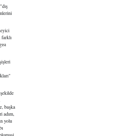
 "dış
mlerini
eyici
 farklı
gısı
işleri
kları"
şekilde
ı
e, başka
ri adım,
ın yolu
bı
iplomasi