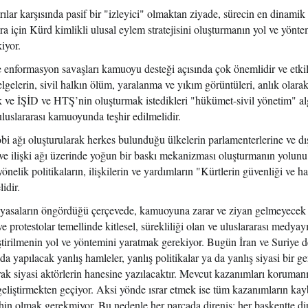
rılar karşısında pasif bir "izleyici" olmaktan ziyade, sürecin en dinamik
a için Kürd kimlikli ulusal eylem stratejisini oluşturmanın yol ve yönte
iyor.
e enformasyon savaşları kamuoyu desteği açısında çok önemlidir ve etkil
lgelerin, sivil halkın ölüm, yaralanma ve yıkım görüntüleri, anlık olarak
ek ve İŞİD ve HTŞ’nin oluşturmak istedikleri "hükümet-sivil yönetim" al
 uluslararası kamuoyunda teşhir edilmelidir.
lobi ağı oluşturularak herkes bulunduğu ülkelerin parlamenterlerine ve dış
j ve ilişki ağı üzerinde yoğun bir baskı mekanizması oluşturmanın yolunu
nelik politikaların, ilişkilerin ve yardımların "Kürtlerin güvenliği ve ha
idir.
 yasaların öngördüğü çerçevede, kamuoyuna zarar ve ziyan gelmeyecek 
 ve protestolar temellinde kitlesel, sürekliliği olan ve uluslararası medyay
iştirilmenin yol ve yöntemini yaratmak gerekiyor. Bugün İran ve Suriye d
pılacak yanlış hamleler, yanlış politikalar ya da yanlış siyasi bir ge
larak siyasi aktörlerin hanesine yazılacaktır. Mevcut kazanımları koruman
 geliştirmekten geçiyor. Aksi yönde ısrar etmek ise tüm kazanımların kay
hin olmak gerekmiyor. Bu nedenle her parçada direniş; her başkentte d