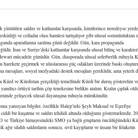
k yürütülen saldırı ve katliamlar karşısında, kimilerince neredeyse yerd
inliği ve celladın olası hamlesi tartışılıyor gibi ulusal sorumluluktan 
paganda aparatlarına sarılma günü değildir. Gün, kara propaganda
dir. İran ve Suriye’deki katliamlar karşısında ulusal bilinç ve karakter
rdewari mücadele günüdür. Gün, diasporada ulusal seferberlik ruhuyla 
 harekete geçirmek ve uluslararası güç odakları üzerinde baskı oluştu
mesajları, sosyal medyadaki destek mesajları gereklidir, ama yeterli de
yla Kürd ve Kürdistan gerçekliği temellinde Kürdi bir duruş gösterelim v
anıltıcı örtüyü tarihin çöp tenekesine birlikte atalım. Kralın çıplak ol
seninde gelişecek ulusal dayanışma ruhuyla mümkündür.
una yansıyan bilgiler, özellikle Halep’teki Şeyh Maksud ve Eşrefiye
iddi bir kuşatma ve saldırı tehdidi altında olduğunu göstermektedir. 2
 İŞİD ve Türkiye himayesindeki SMO ya bağlı grupların öncülüğündeki Kür
ik ağır silahlı saldırıların sonucu, sivil kayıpların ve insani bir felaketin