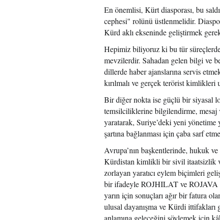
En önemlisi, Kürt diasporası, bu saldı
cephesi" rolünü üstlenmelidir. Diaspor
Kürd aklı ekseninde geliştirmek gerek
Hepimiz biliyoruz ki bu tür süreçlerd
mevzilerdir. Sahadan gelen bilgi ve be
dillerde haber ajanslarına servis etm
kırılmalı ve gerçek terörist kimlikleri
Bir diğer nokta ise güçlü bir siyasal 
temsilciliklerine bilgilendirme, mesa
yaratarak, Suriye’deki yeni yönetime yö
şartına bağlanması için çaba sarf etmel
Avrupa’nın başkentlerinde, hukuk ve
Kürdistan kimlikli bir sivil itaatsizlik
zorlayan yaratıcı eylem biçimleri gel
bir ifadeyle ROJHILAT ve ROJAVA da ya
yarın için sonuçları ağır bir fatura o
ulusal dayanışma ve Kürdi ittifakları
anlamına geleceğini söylemek için kâ