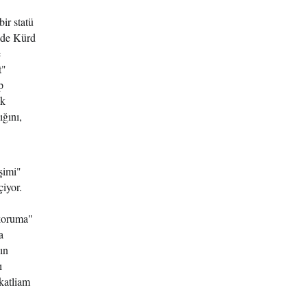
ir statü
inde Kürd
e
t"
p
ek
ığını,
işimi"
iyor.
 koruma"
a
ın
ı
katliam