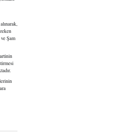
alınarak,
ereken
Ş ve Şam
artinin
ştirmesi
tadır.
lerinin
ara