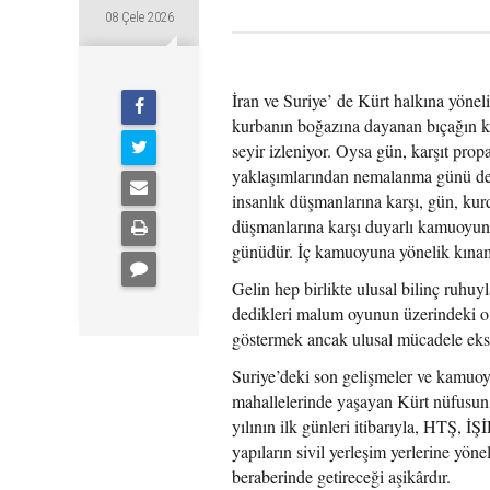
08 Çele 2026
İran ve Suriye’ de Kürt halkına yöneli
kurbanın boğazına dayanan bıçağın kesk
seyir izleniyor. Oysa gün, karşıt pro
yaklaşımlarından nemalanma günü değil
insanlık düşmanlarına karşı, gün, ku
düşmanlarına karşı duyarlı kamuoyunu
günüdür. İç kamuoyuna yönelik kınama 
Gelin hep birlikte ulusal bilinç ruhu
dedikleri malum oyunun üzerindeki o y
göstermek ancak ulusal mücadele ek
Suriye’deki son gelişmeler ve kamuoy
mahallelerinde yaşayan Kürt nüfusun c
yılının ilk günleri itibarıyla, HTŞ,
yapıların sivil yerleşim yerlerine yönel
beraberinde getireceği aşikârdır.