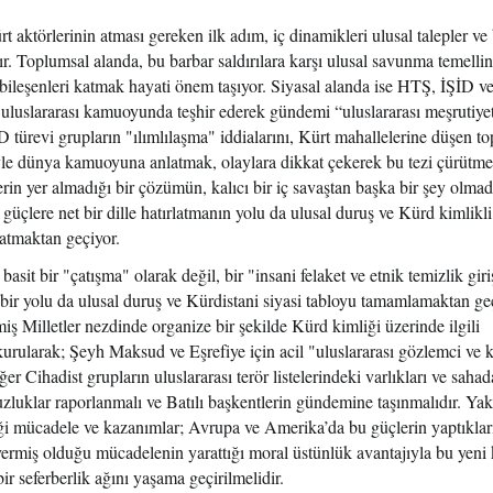
aktörlerinin atması gereken ilk adım, iç dinamikleri ulusal talepler ve b
r. Toplumsal alanda, bu barbar saldırılara karşı ulusal savunma temell
bileşenleri katmak hayati önem taşıyor. Siyasal alanda ise HTŞ, İŞİD v
uluslararası kamuoyunda teşhir ederek gündemi “uluslararası meşrutiye
 türevi grupların "ılımlılaşma" iddialarını, Kürt mahallelerine düşen to
ğiyle dünya kamuoyuna anlatmak, olaylara dikkat çekerek bu tezi çürütm
rin yer almadığı bir çözümün, kalıcı bir iç savaştan başka bir şey olmad
güçlere net bir dille hatırlatmanın yolu da ulusal duruş ve Kürd kimlikli
atmaktan geçiyor.
sit bir "çatışma" olarak değil, bir "insani felaket ve etnik temizlik gir
r yolu da ulusal duruş ve Kürdistani siyasi tabloyu tamamlamaktan geç
ş Milletler nezdinde organize bir şekilde Kürd kimliği üzerinde ilgili
kurularak; Şeyh Maksud ve Eşrefiye için acil "uluslararası gözlemci ve
er Cihadist grupların uluslararası terör listelerindeki varlıkları ve sahad
uzluklar raporlanmalı ve Batılı başkentlerin gündemine taşınmalıdır. Yak
iği mücadele ve kazanımlar; Avrupa ve Amerika’da bu güçlerin yaptıklar
vermiş olduğu mücadelenin yarattığı moral üstünlük avantajıyla bu yeni 
ir seferberlik ağını yaşama geçirilmelidir.