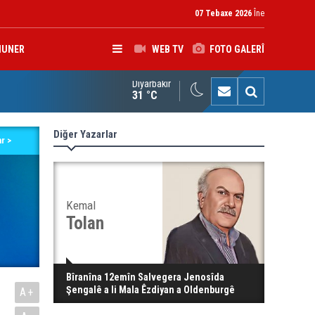
07 Tebaxe 2026
Îne
HUNER
WEB TV
FOTO GALERÎ
Diyarbakır
kolîna navendeke Amerîkayê: Pêşmerge hevparekî girîng e û div
31 °C
Diğer Yazarlar
r >
Kemal
Tolan
Bîranîna 12emîn Salvegera Jenosîda
Şengalê a li Mala Êzdiyan a Oldenburgê
A+