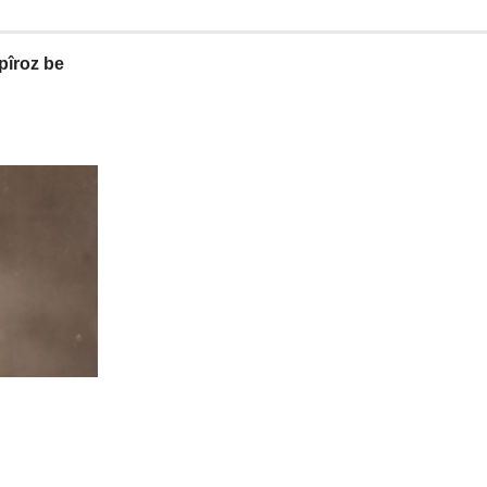
pîroz be
 Zimanzan û lêkolîner