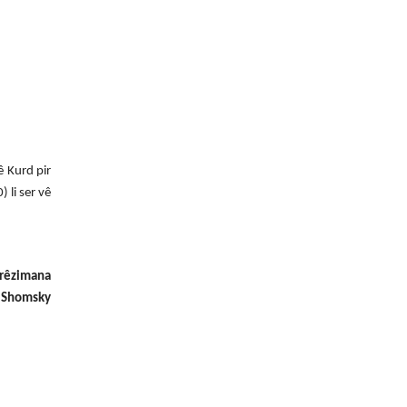
ê Kurd pir
 li ser vê
rêzimana
 Shomsky