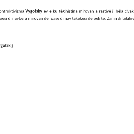
kontruktîvîzma
Vygotsky
ev e ku têgihiştina mirovan a rastiyê ji hêla civak
n pêşî di navbera mirovan de, paşê di nav takekesî de pêk tê. Zanîn di têkiliy
ygotskij