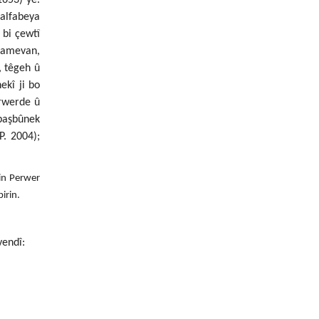
 alfabeya
 bi çewtî
namevan,
, têgeh û
ekî ji bo
erwerde û
ba
şbûnek
P. 2004);
in Perwer
irin.
vendî: