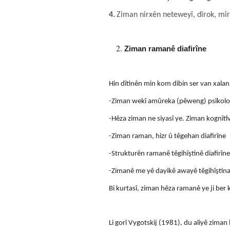
4.
Ziman nirxên neteweyî, dîrok, mîr
Ziman ramanê diafirîne
Hin dîtinên min kom dibin ser van xalan
-Ziman wekî amûreka (pêweng) psîkolojî
-Hêza ziman ne siyasî ye. Ziman kognîtîv 
-Ziman raman, hizr û têgehan diafirîne
-Strukturên ramanê têgihîştinê diafirîne
-Zimanê me yê dayikê awayê têgihîştina
Bi kurtasî, ziman hêza ramanê ye ji ber
Li gorî Vygotskij (1981), du aliyê ziman