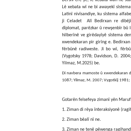
Lê xebata wî ne bi awayekî sîstem
Latînî nivîsandiye, ku sîstema alfab
ji Celadet Alî Bedirxan re dibêji
dîplomat, parêzkar û rewşenbîr bû l
hilberînê ve girêdayîyê sîstema de
xwendekaran pir girîng e. Bedirxan 
fêrbûnê radiweste. Ji bo wî, fêrbû
(Vygotsky 1978; Davidson, D. 2004;
Yilmaz, M.2025) be.
Di navbera mamoste û xwendekaran de 
1087; Yilmaz, M. 2007; Vygotkîj 1981; Pi
Gotarên felsefeya zimanî yên Maruf 
1. Ziman di rêya înteraksiyonê (ragi
2. Ziman bêalî nî ne.
3. Ziman ne tenê pêwenga ragihand