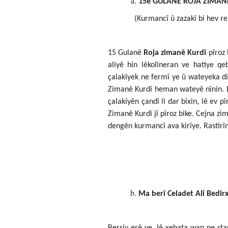
15ê GULANÊ ROJA ZIMAN
(Kurmancî û zazakî bi hev re
15 Gulanê
Roja zimanê Kurdî
pîroz 
aliyê hin lêkolîneran ve hatiye q
çalakîyek ne fermî ye û wateyeka d
Zimanê Kurdî heman wateyê nînin. Di
çalakiyên çandî li dar bixin, lê ev 
Zimanê Kurdî jî pîroz bike. Cejna z
dengên kurmancî ava kirîye. Rastirî
Ma berî Celadet Alî Bedi
Bersiv erê ye, lê xebata wan ne s