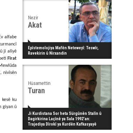
Nezir
Akat
Ev alfabe
 kurmancî
Epîstemolojiya Mafên Neteweyî: Teswîr,
 ji alîyê
Ravekirin û Nirxandin
betî
Firat
e Mewlûda
, nivîsên
Hüsamettin
Turan
 kesê ku
n giyan û
Ji Kurdistana Sor heta Sürgûnên Stalîn û
Dagirkirina Laçînê ya Sala 1992’an:
Trajediya Dîrokî ya Kurdên Kafkasyayê