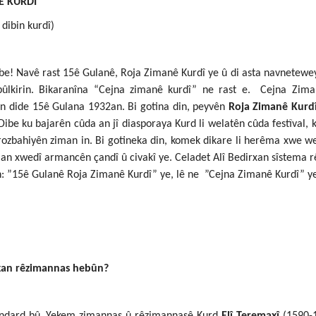
Ê KURDÎ
 dibin kurdî)
be! Navê rast 15ê Gulanê, Roja Zimanê Kurdî ye û di asta navneteweyî 
ebûlkirin. Bikaranîna “Cejna zimanê kurdî” ne rast e. Cejna Zima
in dide 15ê Gulana 1932an. Bi gotina din, peyvên
Roja Zimanê Kurd
be ku bajarên cûda an jî diasporaya Kurd li welatên cûda festîval, 
pîrozbahiyên ziman in. Bi gotineka din, komek dikare li herêma xwe w
iman xwedî armancên çandî û civakî ye. Celadet Alî Bedirxan sîstema 
n: ”15ê Gulanê Roja Zimanê Kurdî” ye, lê ne ”Cejna Zimanê Kurdî” y
rxan rêzimannas hebûn?
tandard bû. Yekem zimannas û rêzimannasê Kurd
Elî Teremaxî
(1590-1