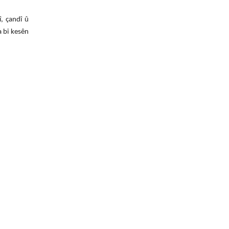
î, çandî û
a bi kesên