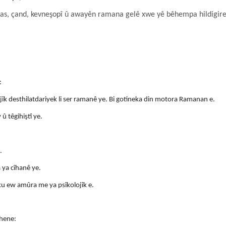
as, çand, kevne
şop
î û awayên ramana gelê xwe yê bêhempa hildigire
:
k desthilatdariyek li ser ramanê ye. Bi gotineka din motora Ramanan e.
û têgihiştî ye.
.
 ya cîhanê ye.
 ku ew amûra me ya psîkolojîk e.
 hene: