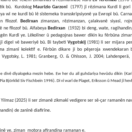
atîk bû. Kurdolog
Maurizio Garzonî
(1797) jî rêzimana Kurdî li gorî
eya wî ne kurdî bû lê sîstemeka transskrîpsiyonê ya Ewropî bû. Carna
n fîlozof.
Bedirxan
zimanzan, rêzimanzan, çalakvanê siyasî, roj
ê ne fîlozof bû. Alfabeya
Bedirxan
(1932) bi deng, wate, ragihandin
ngên Kurdî ye.
Lêkolîner û pedagojnas bawer dikin ku fêrbûna ziman
jî digel vê baweriyê bû. Bi taybetî
Vygotskij
(1981) li ser mijara p
na zimanî kolektîf e. Fêrbûn dikare ji bo pê
şeroja xwendekaran 
 Vygotsky, L. 1981; Granberg, O. & Ohlsson, J. 2004; Lahdenperä, 
divê dîyalogeka mezin hebe. Ew her du alî guhdarîya hevûdu dikin (Kar
a Björklid Siv Fischbein 1996). Di vî warî de Pîaget, Eriksson û Mead jî hevb
Yilmaz (2025) li ser zimanê zikmakî vedigere ser sê-çar ramanên na
handin) de zanînê diafirîne.
inê ye, ziman motora afirandina ramanan e.