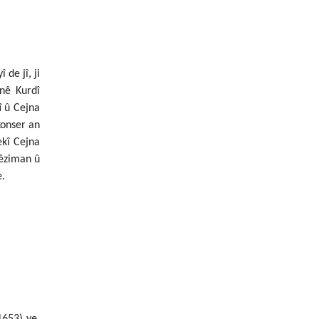
de jî, ji
nê Kurdî
î
û Cejna
konser an
ekî Cejna
rêziman û
e.
653) ye.