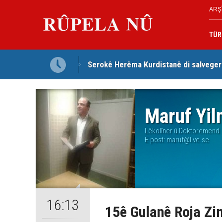
ARŞ
TÜR
Serokê Herêma Kurdistanê di salveger
Tirkiye, Pakistan û Erebistana Siûdî ‘
Maruf Yi
Lêkolîner û Doktoremend
E-post:
maruf@live.se
16:13
15ê Gulanê Roja Zi