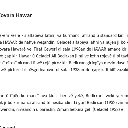
 Kovara Hawar
ekem kes e ku alfabeya latînî ya kurmancî afirand û standard kir. 
a HAWAR de hatiye weşandin. Celadet alfabeya latînî ya nûjen ji bo
Kovara Hawarê ye. Firat Cewerî di sala 1998an de HAWAR amade kir û
çap kir. Hawar û Celadet Alî Bedirxan ji nû ve ketin rojevê û bi tay
î dîrokî nirxand û wê rojê pîroz kir. Bedirxan girîngîya mezin day
wê pirtûkê bi pêşgotina xwe di sala 1933an de çapkir. Ji bilî zazakî
an û tîpên kurmancî ava kir. Ji ber vê yekê, Bedirxan wekî yekem
tîk ji bo kurmancî afirand tê hesibandin. Li gorî Bedirxan (1932) zima
wendin, nivîsandin û parastin. Ziman hebûna gel (Celadet 1932) e.