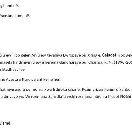
agihandinê.
êşxıstına ramanê.
 û ew ji bo gelên Arî û ew tevahiya Ewropayê pir girîng e.
Celadet
ji bo gel
annasekî hindî nivîsî û ew ji herêma Gandharayê bû. Charma, R. N. (1990-200)
Ashtadhyayî ye.
anê Avesta û Kurdîya antîkê ne hen.
ihat nivîsand û pê mohra xwe li dîroka cîhanê. Rêzimanzan Panînî dikaribû
a dinyayê ye. Wî rêzimana Sansdkrîtî wekî rêzimana nûjen a fîlozof
Noam
tîvîzmê