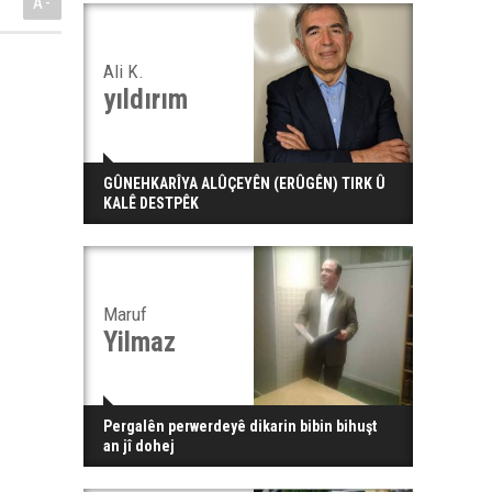
A-
Ali K.
yıldırım
GÛNEHKARÎYA ALÛÇEYÊN (ERÛGÊN) TIRK Û
KALÊ DESTPÊK
Maruf
Yilmaz
Pergalên perwerdeyê dikarin bibin bihuşt
an jî dohej