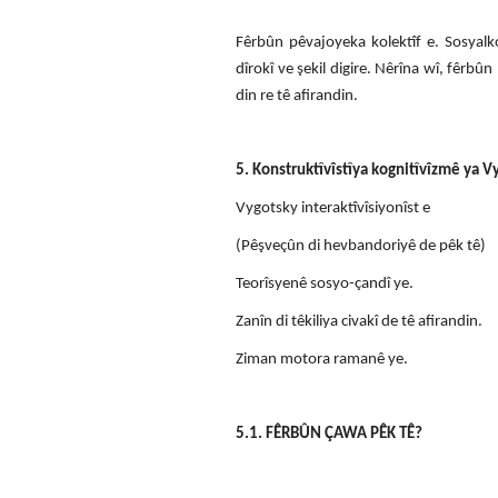
Fêrbûn pêvajoyeka kolektîf e. Sosyal
dîrokî ve şekil digire. Nêrîna wî, fêrbû
din re tê afirandin.
5. Konstruktîvîstîya kognitîvîzmê ya V
Vygotsky interaktîvîsiyonîst e
(Pêşveçûn di hevbandoriyê de pêk tê)
Teorîsyenê sosyo-çandî ye.
Zanîn di têkiliya civakî de tê afirandin.
Ziman motora ramanê ye.
5.1. FÊRBÛN
ÇAWA PÊK TÊ?