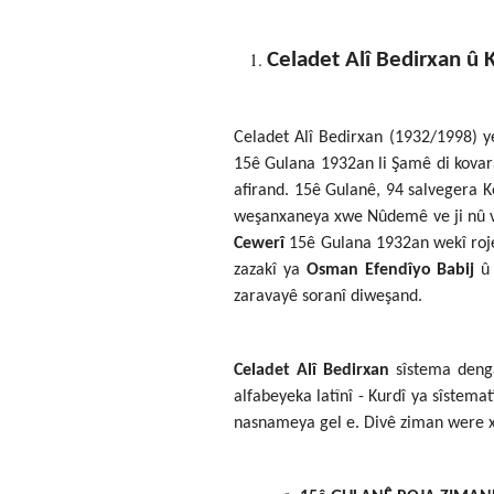
Celadet Alî Bedirxan û
Celadet Alî Bedirxan (1932/1998) y
15ê Gulana 1932an li Şamê di kovar
afirand. 15ê Gulanê, 94 salvegera 
weşanxaneya xwe Nûdemê ve ji nû ve 
Cewerî
15ê Gulana 1932an wekî rojek
zazakî ya
Osman Efendîyo Babij
û 
zaravayê soranî diweşand.
Celadet Alî Bedirxan
sîstema deng
alfabeyeka latînî - Kurdî ya sîstema
nasnameya gel e. Divê ziman were x