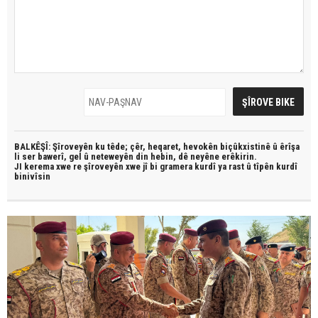
BALKÊŞÎ: Şîroveyên ku têde;
çêr, heqaret, hevokên biçûkxistinê û êrîşa
li ser bawerî, gel û neteweyên din hebin,
dê neyêne erêkirin.
JI kerema xwe re şîroveyên xwe jî bi
gramera kurdî
ya rast û
tîpên kurdî
binivîsin