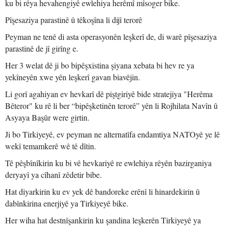
ku bi rêya hevahengiyê ewlehiya herêmî mîsoger bike.
Pîşesaziya parastinê û têkoşîna li dijî terorê
Peyman ne tenê di asta operasyonên leşkerî de, di warê pîşesaziya
parastinê de jî girîng e.
Her 3 welat dê ji bo bipêşxistina şiyana xebata bi hev re ya
yekîneyên xwe yên leşkerî gavan biavêjin.
Li gorî agahiyan ev hevkarî dê piştgiriyê bide stratejiya "Herêma
Bêteror" ku rê li ber “bipêşketinên terorê” yên li Rojhilata Navîn û
Asyaya Başûr were girtin.
Ji bo Tirkiyeyê, ev peyman ne alternatîfa endamtiya NATOyê ye lê
wekî temamkerê wê tê dîtin.
Tê pêşbînîkirin ku bi vê hevkariyê re ewlehiya rêyên bazirganiya
deryayî ya cîhanî zêdetir bibe.
Hat diyarkirin ku ev yek dê bandoreke erênî li hinardekirin û
dabînkirina enerjiyê ya Tirkiyeyê bike.
Her wiha hat destnîşankirin ku şandina leşkerên Tirkiyeyê ya