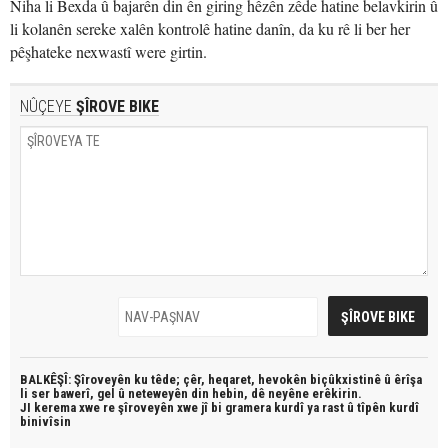
Niha li Bexda û bajarên din ên giring hêzên zêde hatine belavkirin û
li kolanên sereke xalên kontrolê hatine danîn, da ku rê li ber her
pêşhateke nexwastî were girtin.
NÛÇEYE
ŞÎROVE BIKE
BALKÊŞÎ: Şîroveyên ku têde;
çêr, heqaret, hevokên biçûkxistinê û êrîşa
li ser bawerî, gel û neteweyên din hebin,
dê neyêne erêkirin.
JI kerema xwe re şîroveyên xwe jî bi
gramera kurdî
ya rast û
tîpên kurdî
binivîsin