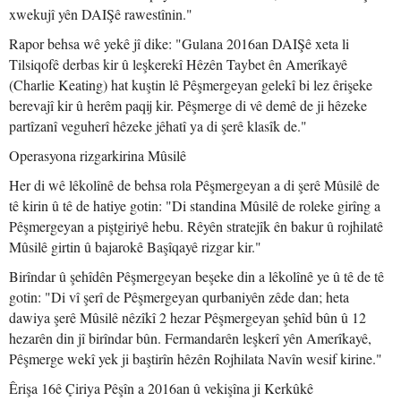
xwekujî yên DAIŞê rawestînin."
Rapor behsa wê yekê jî dike: "Gulana 2016an DAIŞê xeta li
Tilsiqofê derbas kir û leşkerekî Hêzên Taybet ên Amerîkayê
(Charlie Keating) hat kuştin lê Pêşmergeyan gelekî bi lez êrişeke
berevajî kir û herêm paqij kir. Pêşmerge di vê demê de ji hêzeke
partîzanî veguherî hêzeke jêhatî ya di şerê klasîk de."
Operasyona rizgarkirina Mûsilê
Her di wê lêkolînê de behsa rola Pêşmergeyan a di şerê Mûsilê de
tê kirin û tê de hatiye gotin: "Di standina Mûsilê de roleke girîng a
Pêşmergeyan a piştgiriyê hebu. Rêyên stratejîk ên bakur û rojhilatê
Mûsilê girtin û bajarokê Başîqayê rizgar kir."
Birîndar û şehîdên Pêşmergeyan beşeke din a lêkolînê ye û tê de tê
gotin: "Di vî şerî de Pêşmergeyan qurbaniyên zêde dan; heta
dawiya şerê Mûsilê nêzîkî 2 hezar Pêşmergeyan şehîd bûn û 12
hezarên din jî birîndar bûn. Fermandarên leşkerî yên Amerîkayê,
Pêşmerge wekî yek ji baştirîn hêzên Rojhilata Navîn wesif kirine."
Êrişa 16ê Çiriya Pêşîn a 2016an û vekişîna ji Kerkûkê