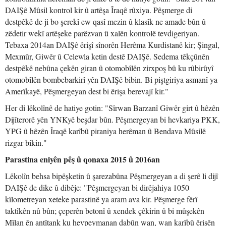
DAIŞê Mûsil kontrol kir û artêşa Îraqê rûxiya. Pêşmerge di
destpêkê de ji bo şerekî ew qasî mezin û klasîk ne amade bûn û
zêdetir wekî artêşeke parêzvan û xalên kontrolê tevdigeriyan.
Tebaxa 2014an DAIŞê êrişî sînorên Herêma Kurdistanê kir; Şingal,
Mexmûr, Giwêr û Celewla ketin destê DAIŞê. Sedema têkçûnên
destpêkê nebûna çekên giran û otomobîlên zirxpoş bû ku rûbirûyî
otomobîlên bombebarkirî yên DAIŞê bibin. Bi piştgiriya asmanî ya
Amerîkayê, Pêşmergeyan dest bi êrişa berevajî kir."
Her di lêkolînê de hatiye gotin: "Sîrwan Barzanî Giwêr girt û hêzên
Dijîterorê yên YNKyê beşdar bûn. Pêşmergeyan bi hevkariya PKK,
YPG û hêzên Îraqê karîbû piraniya herêman û Bendava Mûsilê
rizgar bikin."
Parastina eniyên pêş û qonaxa 2015 û 2016an
Lêkolîn behsa bipêşketin û şarezabûna Pêşmergeyan a di şerê li dijî
DAIŞê de dike û dibêje: "Pêşmergeyan bi dirêjahiya 1050
kîlometreyan xeteke parastinê ya aram ava kir. Pêşmerge fêrî
taktîkên nû bûn; çeperên betonî û xendek çêkirin û bi mûşekên
Mîlan ên antîtank ku hevpeymanan dabûn wan, wan karîbû êrişên