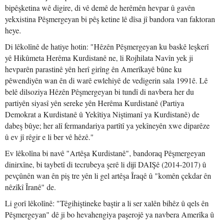
bipêşketina wê digire, di vê demê de herêmên hevpar û gavên
yekxistina Pêşmergeyan bi pêş ketine lê dîsa jî bandora van faktoran
heye.
Di lêkolînê de hatiye hotin: "Hêzên Pêşmergeyan ku baskê leşkerî
yê Hikûmeta Herêma Kurdistanê ne, li Rojhilata Navîn yek ji
hevparên parastinê yên herî girîng ên Amerîkayê bûne ku
pêwendiyên wan ên di warê ewlehiyê de vedigerin sala 1991ê. Lê
belê dilsoziya Hêzên Pêşmergeyan bi tundî di navbera her du
partiyên siyasî yên sereke yên Herêma Kurdistanê (Partiya
Demokrat a Kurdistanê û Yekîtiya Niştimanî ya Kurdistanê) de
dabeş bûye; her alî fermandariya partîtî ya yekîneyên xwe diparêze
û ev jî rêgir e li ber vê hêzê."
Ev lêkolîna bi navê "Artêşa Kurdistanê", bandoraq Pêşmergeyan
dinirxîne, bi taybetî di tecrubeya şerê li dijî DAIŞê (2014-2017) û
pevçûnên wan ên piş tre yên li gel artêşa Îraqê û "komên çekdar ên
nêzîkî Îranê" de.
Li gorî lêkolînê: "Têgihiştineke baştir a li ser xalên bihêz û qels ên
Pêşmergeyan" dê ji bo hevahengiya paşerojê ya navbera Amerîka û