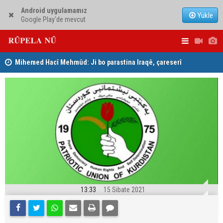
Android uygulamamız
Yükle
Google Play'de mevcut
Mihemed Hacî Mehmûd: Ji bo parastina Iraqê, çareserî
Serokerkan
sîstema konfederalî ye
Dîcleyê hi
13:33
15 Sibate 2021