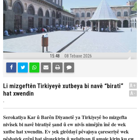
15:48
08 Tebaxe 2026
Li mizgeftên Tirkiyeyê xutbeya bi navê “biratî”
A+
hat xwendin
A-
.
Serokatiya Kar û Barên Diyanetê ya Tirkiyeyê bo mizgefta
nivîsek bi navê biratiyê şand û ew nivîs nimêjên înê de wek
xutbe hat xwendin. Ev yek girêdayî pêvajoya çareseriyê wek
pêşhatek erênî hat şîrovekirin û welatiyan jî amaje kirin ku ew