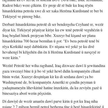
Radest bike) were çêkirin. Ev proje dê rê bide ku Iraq rêyên
hinardekirina petrola xwe di ser xaka Herêma Kurdistanê re ber bi
Tirkiyeyê ve pirreng bike.
Derbarê hinardekirina petrolê di ser bendergeha Ceyhanê re, wezîr
diyar kir, Tirkiyeyê pêşniyar kiriye ku ew tenê petrolê veguhêzin û
Iraq beşdarî hinek projeyan bibe. Xuzeyr bal kişand ser plana
hinardekirina 700 hezar bermîlan û got: "Ev bera petrolê tenê bi
rêya Kerkûkê nayê dabînkirin. Ev nîşana wê yekê ye ku divê
hevahengî bi kêlgehên din ên li Herêma Kurdistanê û navçeyê re
were kirin."
Wezîrê Petrolê her wiha ragihand, Iraq dixwaze dawî li şewitandina
gaza xwezayî bîne û ji bo vê yekê hewl didin kompaniyên cîhanî
bînin welat. Xuzeyr desştnîşan kir ku di serdana dawî ya bo
Washingtonê de, bi kompaniyên Amerîkî re çendîn peyman û
yadaştnameyên lihevkirinê hatine îmzekirin, da ku zeviyên gazê û
binesaziya aborî werin pêşxistin.
Di dawiyê de wezîr amarên dawî parve kirin û got ku Iraq niha
rojane 2.7 mîlyon bermîl petrol berhema tîne û berê hinardekirinê jî