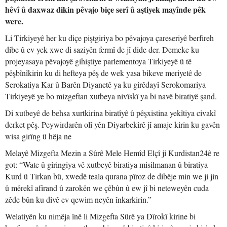
hêvî û daxwaz dikin pêvajo biçe serî û aştiyek mayînde pêk
were.
Li Tirkiyeyê her ku diçe piştgiriya bo pêvajoya çareseriyê berfireh
dibe û ev yek xwe di saziyên fermî de jî dide der. Demeke ku
projeyasaya pêvajoyê gihiştiye parlementoya Tirkiyeyê û tê
pêşbînîkirin ku di hefteya pêş de wek yasa bikeve meriyetê de
Serokatiya Kar û Barên Diyanetê ya ku girêdayî Serokomariya
Tirkiyeyê ye bo mizgeftan xutbeya nivîskî ya bi navê biratiyê şand.
Di xutbeyê de behsa xurtkirina biratîyê û pêşxistina yekîtiya civakî
derket pêş. Peywirdarên olî yên Diyarbekirê jî amaje kirin ku gavên
wisa girîng û hêja ne
Melayê Mizgefta Mezin a Sûrê Mele Hemîd Elçî ji Kurdistan24ê re
got: “Wate û giringiya vê xutbeyê biratiya misilmanan û biratiya
Kurd û Tirkan bû, xwedê teala qurana pîroz de dibêje min we ji jin
û mêrekî afirand û zarokên we çêbûn û ew jî bi neteweyên cuda
zêde bûn ku divê ev qewim neyên înkarkirin.”
Welatiyên ku nimêja înê li Mizgefta Sûrê ya Dîrokî kirine bi