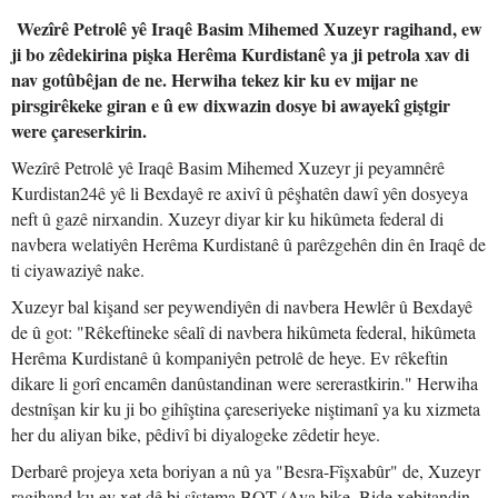
Wezîrê Petrolê yê Iraqê Basim Mihemed Xuzeyr ragihand, ew
ji bo zêdekirina pişka Herêma Kurdistanê ya ji petrola xav di
nav gotûbêjan de ne. Herwiha tekez kir ku ev mijar ne
pirsgirêkeke giran e û ew dixwazin dosye bi awayekî giştgir
were çareserkirin.
Wezîrê Petrolê yê Iraqê Basim Mihemed Xuzeyr ji peyamnêrê
Kurdistan24ê yê li Bexdayê re axivî û pêşhatên dawî yên dosyeya
neft û gazê nirxandin. Xuzeyr diyar kir ku hikûmeta federal di
navbera welatiyên Herêma Kurdistanê û parêzgehên din ên Iraqê de
ti ciyawaziyê nake.
Xuzeyr bal kişand ser peywendiyên di navbera Hewlêr û Bexdayê
de û got: "Rêkeftineke sêalî di navbera hikûmeta federal, hikûmeta
Herêma Kurdistanê û kompaniyên petrolê de heye. Ev rêkeftin
dikare li gorî encamên danûstandinan were sererastkirin." Herwiha
destnîşan kir ku ji bo gihîştina çareseriyeke niştimanî ya ku xizmeta
her du aliyan bike, pêdivî bi diyalogeke zêdetir heye.
Derbarê projeya xeta boriyan a nû ya "Besra-Fîşxabûr" de, Xuzeyr
ragihand ku ev xet dê bi sîstema BOT (Ava bike, Bide xebitandin,