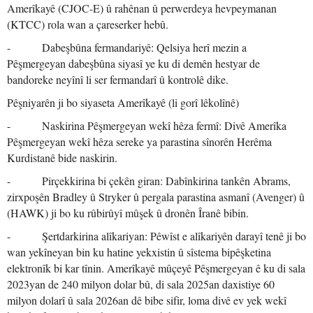
Amerîkayê (CJOC-E) û rahênan û perwerdeya hevpeymanan
(KTCC) rola wan a çareserker hebû.
- Dabeşbûna fermandariyê: Qelsiya herî mezin a
Pêşmergeyan dabeşbûna siyasî ye ku di demên hestyar de
bandoreke neyînî li ser fermandarî û kontrolê dike.
Pêşniyarên ji bo siyaseta Amerîkayê (li gorî lêkolînê)
- Naskirina Pêşmergeyan wekî hêza fermî: Divê Amerîka
Pêşmergeyan wekî hêza sereke ya parastina sînorên Herêma
Kurdistanê bide naskirin.
- Pirçekkirina bi çekên giran: Dabînkirina tankên Abrams,
zirxpoşên Bradley û Stryker û pergala parastina asmanî (Avenger) û
(HAWK) ji bo ku rûbirûyî mûşek û dronên Îranê bibin.
- Şertdarkirina alîkariyan: Pêwîst e alîkariyên darayî tenê ji bo
wan yekîneyan bin ku hatine yekxistin û sîstema bipêşketina
elektronîk bi kar tînin. Amerîkayê mûçeyê Pêşmergeyan ê ku di sala
2023yan de 240 milyon dolar bû, di sala 2025an daxistiye 60
milyon dolarî û sala 2026an dê bibe sifir, loma divê ev yek wekî