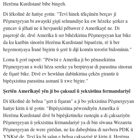
Herêma Kurdistanê bibe bingeh.
Di lêkolînê de hatiye gotin: "Tevî hinek têkçûnên berçav jî
Pêşmergeyan bi awayekî giştî selmandiye ku ew hêzeke şerker a
guncav û jêhatî ne û hevparekî pêbawer ê Amerîkayê ne. Di
paşerojê de, divê Amerîka li ser bihêzkirina Pêşmergeyan kar bike
da ku karibin sînorên Herêma Kurdistanê biparêzin, rê li ber
hegemonyaya Îranê bigirin û şerê li dijî komên terorîst bidomînin."
Loma li gorî raporê: "Pêwîst e Amerîka ji bo pênasekirina
Pêşmergeyan a wekî hêza sereke ya berpirsyar di parastina sînoran
de fişarê bike. Divê ev hewldan dabînkirina çekên girantir û
bipêşxistina parastina asmanî li xwe bigire."
Şertên Amerîkayê yên ji bo çaksazî û yekxistina fermandariyê
Di lêkolînê de behsa "şert û fişaran" a ji bo yekxistina Pêşmergeyan
hatiye kirin û tê gotin: "Bipêşxistina pêwendiyên Amerîka û
Herêma Kurdistanê divê bi bipêşketineke rasteqîn a di çaksaziyên
Pêşmergeyan û yekxistina fermandariyê ya di bin sîwana Wezareta
Pêşmergeyan de were girêdan, ne ku dabeşbûna di navbera PDK û
YNKyê de. Tevî ku bi salan e behsa çaksaziyê tê kirin jî, Herêma