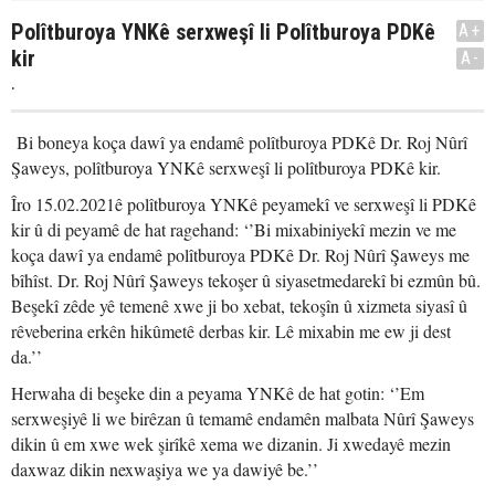
Polîtburoya YNKê serxweşî li Polîtburoya PDKê
A+
kir
A-
.
Bi boneya koça dawî ya endamê polîtburoya PDKê Dr. Roj Nûrî
Şaweys, polîtburoya YNKê serxweşî li polîtburoya PDKê kir.
Îro 15.02.2021ê polîtburoya YNKê peyamekî ve serxweşî li PDKê
kir û di peyamê de hat ragehand: ‘’Bi mixabiniyekî mezin ve me
koça dawî ya endamê polîtburoya PDKê Dr. Roj Nûrî Şaweys me
bîhîst. Dr. Roj Nûrî Şaweys tekoşer û siyasetmedarekî bi ezmûn bû.
Beşekî zêde yê temenê xwe ji bo xebat, tekoşîn û xizmeta siyasî û
rêveberina erkên hikûmetê derbas kir. Lê mixabin me ew ji dest
da.’’
Herwaha di beşeke din a peyama YNKê de hat gotin: ‘’Em
serxweşiyê li we birêzan û temamê endamên malbata Nûrî Şaweys
dikin û em xwe wek şirîkê xema we dizanin. Ji xwedayê mezin
daxwaz dikin nexwaşiya we ya dawiyê be.’’