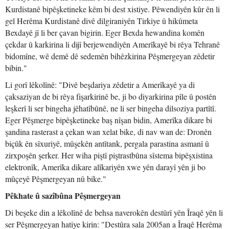
Kurdistanê bipêşketineke kêm bi dest xistiye. Pêwendiyên kûr ên li
gel Herêma Kurdistanê divê dilgiraniyên Tirkiye û hikûmeta
Bexdayê jî li ber çavan bigirin. Eger Bexda hewandina komên
çekdar û karkirina li dijî berjewendiyên Amerîkayê bi rêya Tehranê
bidomîne, wê demê dê sedemên bihêzkirina Pêşmergeyan zêdetir
bibin."
Li gorî lêkolînê: "Divê beşdariya zêdetir a Amerîkayê ya di
çaksaziyan de bi rêya fişarkirinê be, ji bo diyarkirina pîle û postên
leşkerî li ser bingeha jêhatîbûnê, ne li ser bingeha dilsoziya partîtî.
Eger Pêşmerge bipêşketineke baş nîşan bidin, Amerîka dikare bi
şandina rasterast a çekan wan xelat bike, di nav wan de: Dronên
biçûk ên sîxuriyê, mûşekên antîtank, pergala parastina asmanî û
zirxpoşên şerker. Her wiha piştî piştrastbûna sîstema bipêşxistina
elektronîk, Amerîka dikare alîkariyên xwe yên darayî yên ji bo
mûçeyê Pêşmergeyan nû bike."
Pêkhate û sazîbûna Pêşmergeyan
Di beşeke din a lêkolînê de behsa naverokên destûrî yên Îraqê yên li
ser Pêşmergeyan hatiye kirin: "Destûra sala 2005an a Îraqê Herêma