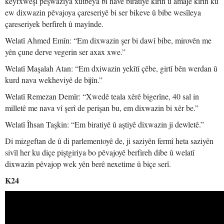
keyfxweşî pêşwaziya xutbeya bi navê biratiyê kirin û amaje kirin ku
ew dixwazin pêvajoya çareseriyê bi ser bikeve û bibe wesîleya
çareseriyek berfireh û mayînde.
Welatî Ahmed Emîn: “Em dixwazin şer bi dawî bibe, mirovên me
yên çune derve vegerin ser axax xwe.”
Welatî Maşalah Atan: “Em dxiwazin yekîtî çêbe, girtî bên werdan û
kurd nava wekheviyê de bijîn.”
Welatî Remezan Demîr: “Xwedê teala xêrê bigerîne, 40 sal in
milletê me nava vî şerî de perişan bu, em dixwazin bi xêr be.”
Welatî Îhsan Taşkin: “Em biratiyê û aştiyê dixwazin ji dewletê.”
Di mizgeftan de û di parlementoyê de, ji saziyên fermî heta saziyên
sivîl her ku diçe piştgiriya bo pêvajoyê berfireh dibe û welatî
dixwazin pêvajop wek yên berê nexetime û biçe serî.
K24