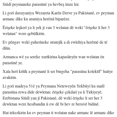
Siûdî peymaneke parastinê ya hevbeş îmze kir.
Li gorî daxuyaniya Wezareta Karên Derve ya Pakistanê, ev peyman
armanc dike ku aramiya herêmî biparêze.
Êrişeke leşkerî ya li yek ji van 3 welatan dê wekî "êrişeke li her 3
welatan" were qebûlkirin.
Ev pêngav wekî guherîneke stratejîk a di ewlehiya herêmê de tê
dîtin.
Armanca wê ya sereke xurtkirina kapasîteyên wan welatan ên
parastinê ye.
Xala herî krîtîk a peymanê li ser bingeha "parastina kolektîf" hatiye
avakirin.
Li gorî madeya 51ê ya Peymana Neteweyên Yekbûyî ku mafê
parastina rewa dide dewletan; êrişeke çekdarî ya li Tirkiyeyê,
Erebistana Siûdî yan jî Pakistanê, dê wekî êrişeke li ser her 3
dewletan were hesibandin û ew dê bi hev re bersivê bidinê.
Hat tekezkirin ku ev peyman ti welatan nake armanc lê armanc dike