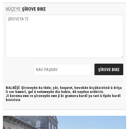
NÛÇEYE
ŞÎROVE BIKE
BALKÊŞÎ: Şîroveyên ku têde;
çêr, heqaret, hevokên biçûkxistinê û êrîşa
li ser bawerî, gel û neteweyên din hebin,
dê neyêne erêkirin.
JI kerema xwe re şîroveyên xwe jî bi
gramera kurdî
ya rast û
tîpên kurdî
binivîsin