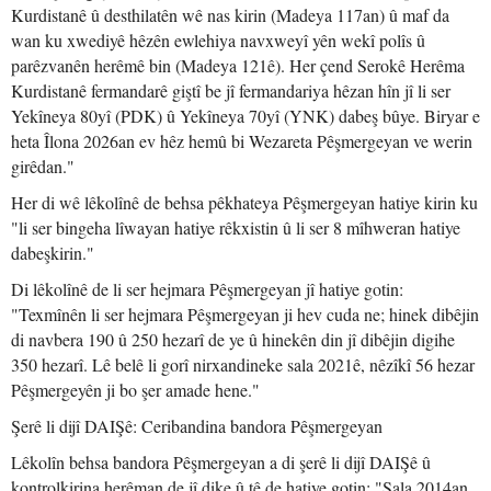
Kurdistanê û desthilatên wê nas kirin (Madeya 117an) û maf da
wan ku xwediyê hêzên ewlehiya navxweyî yên wekî polîs û
parêzvanên herêmê bin (Madeya 121ê). Her çend Serokê Herêma
Kurdistanê fermandarê giştî be jî fermandariya hêzan hîn jî li ser
Yekîneya 80yî (PDK) û Yekîneya 70yî (YNK) dabeş bûye. Biryar e
heta Îlona 2026an ev hêz hemû bi Wezareta Pêşmergeyan ve werin
girêdan."
Her di wê lêkolînê de behsa pêkhateya Pêşmergeyan hatiye kirin ku
"li ser bingeha lîwayan hatiye rêkxistin û li ser 8 mîhweran hatiye
dabeşkirin."
Di lêkolînê de li ser hejmara Pêşmergeyan jî hatiye gotin:
"Texmînên li ser hejmara Pêşmergeyan ji hev cuda ne; hinek dibêjin
di navbera 190 û 250 hezarî de ye û hinekên din jî dibêjin digihe
350 hezarî. Lê belê li gorî nirxandineke sala 2021ê, nêzîkî 56 hezar
Pêşmergeyên ji bo şer amade hene."
Şerê li dijî DAIŞê: Ceribandina bandora Pêşmergeyan
Lêkolîn behsa bandora Pêşmergeyan a di şerê li dijî DAIŞê û
kontrolkirina herêman de jî dike û tê de hatiye gotin: "Sala 2014an