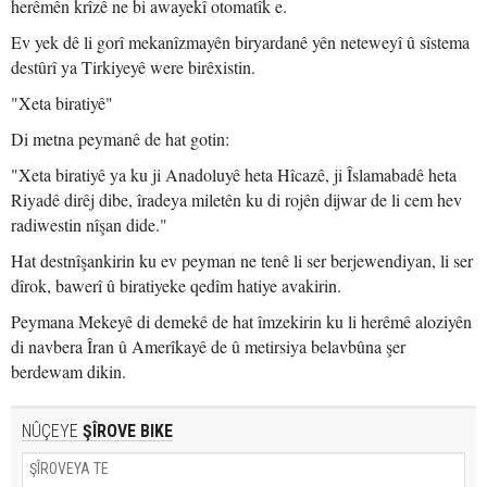
herêmên krîzê ne bi awayekî otomatîk e.
Ev yek dê li gorî mekanîzmayên biryardanê yên neteweyî û sîstema
destûrî ya Tirkiyeyê were birêxistin.
"Xeta biratiyê"
Di metna peymanê de hat gotin:
"Xeta biratiyê ya ku ji Anadoluyê heta Hîcazê, ji Îslamabadê heta
Riyadê dirêj dibe, îradeya miletên ku di rojên dijwar de li cem hev
radiwestin nîşan dide."
Hat destnîşankirin ku ev peyman ne tenê li ser berjewendiyan, li ser
dîrok, bawerî û biratiyeke qedîm hatiye avakirin.
Peymana Mekeyê di demekê de hat îmzekirin ku li herêmê aloziyên
di navbera Îran û Amerîkayê de û metirsiya belavbûna şer
berdewam dikin.
NÛÇEYE
ŞÎROVE BIKE