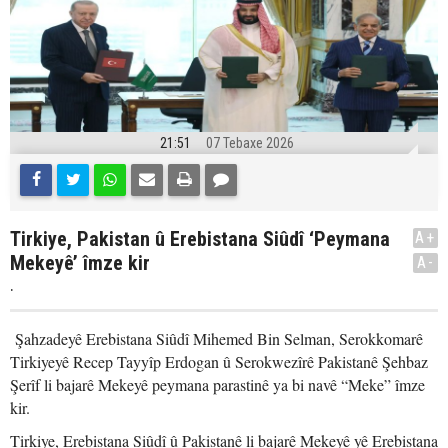
21:51
07 Tebaxe 2026
Tirkiye, Pakistan û Erebistana Siûdî ‘Peymana
A+
Mekeyê’ îmze kir
A-
.
Şahzadeyê Erebistana Siûdî Mihemed Bin Selman, Serokkomarê
Tirkiyeyê Recep Tayyîp Erdogan û Serokwezîrê Pakistanê Şehbaz
Şerîf li bajarê Mekeyê peymana parastinê ya bi navê “Meke” îmze
kir.
Tirkiye, Erebistana Siûdî û Pakistanê li bajarê Mekeyê yê Erebistana