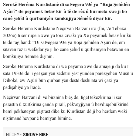
Serokê Herêma Kurdistanê di salvegera 93ê ya "Roja Şehîdên
Aşûrî" de peyamek belav kir û tê de rêz û hurmeta xwe ji bo
canê şehîd û qurbaniyên komkujiya Sêmêlê diyar kir.
Serokê Herêma Kurdistanê Nêçîrvan Barzanî îro (Înî, 7ê Tebaxa
2026ê) li ser rûpela xwe ya tora civakî ya Xê peyamek belav kir ku
tê de ragihand: “Di salvegera 93ê ya Roja Şehîdên Aşûrî de, em
silavên rêz û wefadariyê ji bo canê şehîd û qurbaniyên bêtawan ên
komkujiya Sêmêlê dişînin.
Serokê Herêma Kurdistanê di wê peyama xwe de amaje jî da ku li
sala 1933ê de li gel şêniyên zêdetirî şêst gundên parêzgehên Mûsil û
Dihokê, ew Aşûrî bûn qurbaniyên destê deshilata wî çaxî ya
padîşahiyê ya Iraqê.
Nêçîrvan Barzanî di vê bîranîna biêş de, ligel tekezkirina li ser
parastin û xurtkirina çanda piralî, pêkveyjiyan û hevduqebûlkirinê,
hemî pêkhateyan piştrast dike ku Kurdistan dê ji bo herdem wekî
nîştimanê hevpar ê hemiyan bimîne.
NÛÇEYE
ŞÎROVE BIKE