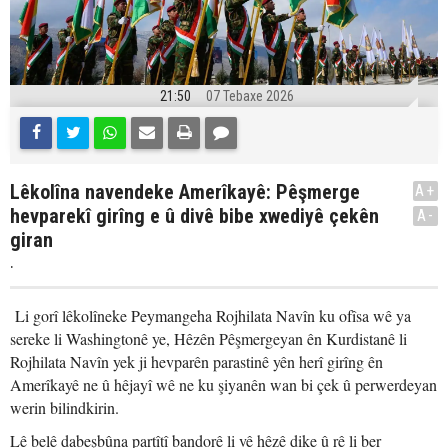
21:50
07 Tebaxe 2026
Lêkolîna navendeke Amerîkayê: Pêşmerge
A+
hevparekî girîng e û divê bibe xwediyê çekên
A-
giran
.
Li gorî lêkolîneke Peymangeha Rojhilata Navîn ku ofîsa wê ya
sereke li Washingtonê ye, Hêzên Pêşmergeyan ên Kurdistanê li
Rojhilata Navîn yek ji hevparên parastinê yên herî girîng ên
Amerîkayê ne û hêjayî wê ne ku şiyanên wan bi çek û perwerdeyan
werin bilindkirin.
Lê belê dabeşbûna partîtî bandorê li vê hêzê dike û rê li ber