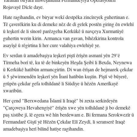
Rojavayê Dîcle daye.
Hate ragihandin, ev biryar wekî destpêka zincîreyek guhertinan e.
Tê çaverêkirin ku di demeke nêz de di gelek postên giring ên ewlehî
û leşkerî de li sînorê parêzgeha Kerkûkê û navçeya Xurmatûyê
guhertin werin kirin. Armanca van gavan, bihêzkirina kontrola
asayîşê û rêgirtina li her cure valahiya ewlehiyê ye.
Ev serdan û amadebaşiya leşkerî piştî êrîşên asmanî yên 29’ê
Tîrmeha borî tê, ku tê de binkeyên Heşda Şeibî li Bexda, Neynewa
û Kerkûkê hatibûn armancgirtin. Di wan êrîşan de hejmarek çekdar
û 5 şêwirmendên leşkerî yên Îranî hatibûn kuştin. Piştî vê bûyerê,
grûpên çekdar gefa tolhildanê li Siûdiye û hêzên Amerîkayê
xwaribûn.
Her çend "Berxwedana Îslamî li Iraqê" bi zexta serkirdeyên
"Çarçoveya Hevahengiyê" êrîşên xwe yên tolhildanê ji bo demekê
paş xistibe jî, lê egera wê hîn berdewam e. Bi fermana Serokwezîr û
Fermandarê Giştî yê Hêzên Çekdar Elî Zeydî, li seranserê Iraqê
amadebaşiya herî bilind hatiye ragihandin.