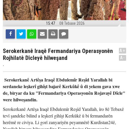
15:47
08 Tebaxe 2026
Serokerkanê Iraqê Fermandariya Operasyonên
A+
Rojhilatê Dîcleyê hilweşand
A-
.
Serokerkanê Artêşa Iraqê Ebdulemîr Reşîd Yarallah bi
serdaneke leşkerî gihîşt bajarê Kerkûkê û di yekem gava xwe
de, biryar da ku "Fermandariya Operasyonên Rojavayê Dîcle"
were hilweşandin.
Serokerkanê Artêşa Iraqê Ebdulemîr Reşîd Yarallah, îro 8ê Tebaxê
tevî şandeke bilind a leşkerî gihîşt Kerkûkê û bi fermandarên
herêmê re civiya. Li gorî zanyariyên peyamnêrê Kurdistan24ê,
Yarallah biryara hilweşandina Fermandeyiya Operasyonên