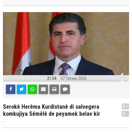
21:54
07 Tebaxe 2026
Serokê Herêma Kurdistanê di salvegera
A+
komkujiya Sêmêlê de peyamek belav kir
A-
.