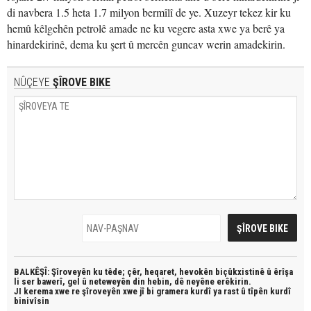
di navbera 1.5 heta 1.7 milyon bermîlî de ye. Xuzeyr tekez kir ku
hemû kêlgehên petrolê amade ne ku vegere asta xwe ya berê ya
hinardekirinê, dema ku şert û mercên guncav werin amadekirin.
NÛÇEYE
ŞÎROVE BIKE
BALKÊŞÎ: Şîroveyên ku têde;
çêr, heqaret, hevokên biçûkxistinê û êrîşa
li ser bawerî, gel û neteweyên din hebin,
dê neyêne erêkirin.
JI kerema xwe re şîroveyên xwe jî bi
gramera kurdî
ya rast û
tîpên kurdî
binivîsin