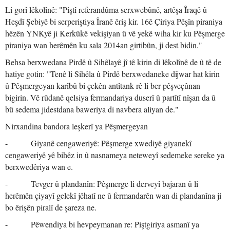
Li gorî lêkolînê: "Piştî referandûma serxwebûnê, artêşa Îraqê û
Heşdî Şebiyê bi serperiştiya Îranê êriş kir. 16ê Çiriya Pêşîn piraniya
hêzên YNKyê ji Kerkûkê vekişiyan û vê yekê wiha kir ku Pêşmerge
piraniya wan herêmên ku sala 2014an girtibûn, ji dest bidin."
Behsa berxwedana Pirdê û Sihêlayê jî tê kirin di lêkolînê de û tê de
hatiye gotin: "Tenê li Sihêla û Pirdê berxwedaneke dijwar hat kirin
û Pêşmergeyan karîbû bi çekên antîtank rê li ber pêşveçûnan
bigirin. Vê rûdanê qelsiya fermandariya duserî û partîtî nîşan da û
bû sedema jidestdana baweriya di navbera aliyan de."
Nirxandina bandora leşkerî ya Pêşmergeyan
- Giyanê cengaweriyê: Pêşmerge xwediyê giyanekî
cengaweriyê yê bihêz in û nasnameya neteweyî sedemeke sereke ya
berxwedêriya wan e.
- Tevger û plandanîn: Pêşmerge li derveyî bajaran û li
herêmên çiyayî gelekî jêhatî ne û fermandarên wan di plandanîna ji
bo êrişên piralî de şareza ne.
- Pêwendiya bi hevpeymanan re: Piştgiriya asmanî ya