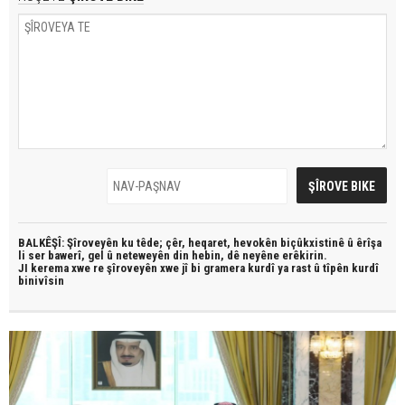
BALKÊŞÎ: Şîroveyên ku têde;
çêr, heqaret, hevokên biçûkxistinê û êrîşa
li ser bawerî, gel û neteweyên din hebin,
dê neyêne erêkirin.
JI kerema xwe re şîroveyên xwe jî bi
gramera kurdî
ya rast û
tîpên kurdî
binivîsin