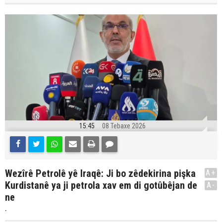
15:45
08 Tebaxe 2026
Wezîrê Petrolê yê Iraqê: Ji bo zêdekirina pişka
A+
Kurdistanê ya ji petrola xav em di gotûbêjan de
A-
ne
.