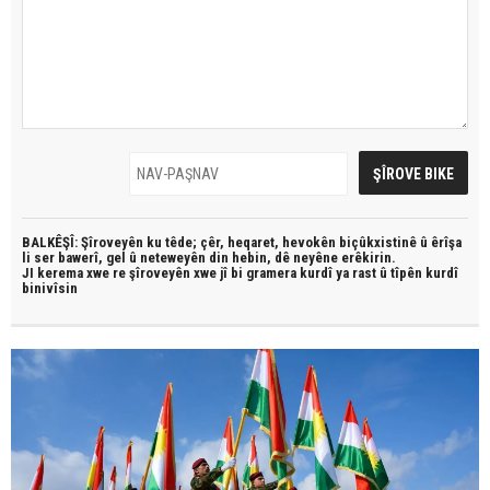
BALKÊŞÎ: Şîroveyên ku têde;
çêr, heqaret, hevokên biçûkxistinê û êrîşa
li ser bawerî, gel û neteweyên din hebin,
dê neyêne erêkirin.
JI kerema xwe re şîroveyên xwe jî bi
gramera kurdî
ya rast û
tîpên kurdî
binivîsin