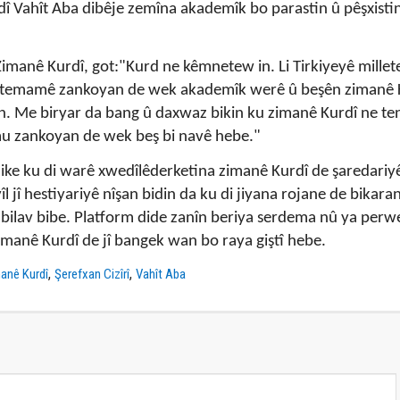
 Vahît Aba dibêje zemîna akademîk bo parastin û pêşxisti
manê Kurdî, got:"Kurd ne kêmnetew in. Li Tirkiyeyê millet
i temamê zankoyan de wek akademîk werê û beşên zimanê K
. Me biryar da bang û daxwaz bikin ku zimanê Kurdî ne ten
emu zankoyan de wek beş bi navê hebe."
ike ku di warê xwedîlêderketina zimanê Kurdî de şaredariy
l jî hestiyariyê nîşan bidin da ku di jiyana rojane de bikara
 bilav bibe. Platform dide zanîn beriya serdema nû ya per
imanê Kurdî de jî bangek wan bo raya giştî hebe.
,
,
anê Kurdî
Şerefxan Cizîrî
Vahît Aba