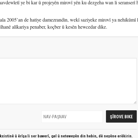
vdewletî ye bi kar û projeyên mirovî yên ku dezgeha wan li seranserî
la 2005’an de hatiye damezrandin, wekî saziyeke mirovî ya nehikûmî l
îhanê alîkariya penaber, koçber û kesên hewcedar dike.
xistinê û êrîşa li ser bawerî, gel û neteweyên din hebin,
dê neyêne erêkirin.