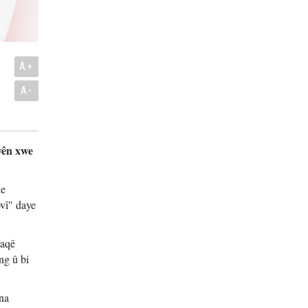
A+
A-
yên xwe
de
vî" daye
raqê
ng û bi
ena