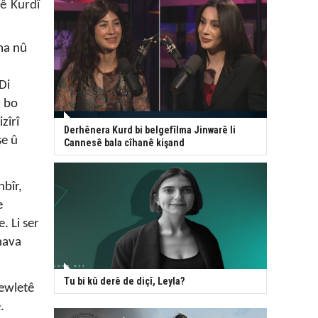
ê Kurdî
ma nû
Di
k bo
zîrî
Derhênera Kurd bi belgefîlma Jinwarê li
şe û
Cannesê bala cîhanê kişand
bîr,
e
. Li ser
 nava
Tu bi kû derê de diçî, Leyla?
dewletê
.