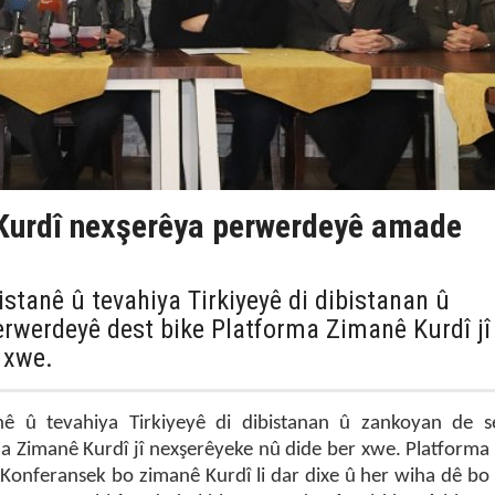
Kurdî nexşerêya perwerdeyê amade
istanê û tevahiya Tirkiyeyê di dibistanan û
rwerdeyê dest bike Platforma Zimanê Kurdî jî
 xwe.
anê û tevahiya Tirkiyeyê di dibistanan û zankoyan de 
a Zimanê Kurdî jî nexşerêyeke nû dide ber xwe. Platforma
Konferansek bo zimanê Kurdî li dar dixe û her wiha dê bo