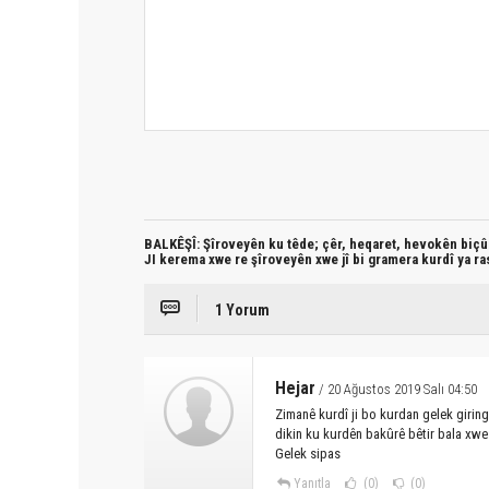
BALKÊŞÎ: Şîroveyên ku têde;
çêr, heqaret, hevokên biçûk
JI kerema xwe re şîroveyên xwe jî bi
gramera kurdî
ya ra
1 Yorum
Hejar
/ 20 Ağustos 2019 Salı 04:50
Zimanê kurdî ji bo kurdan gelek girin
dikin ku kurdên bakûrê bêtir bala xwe
Gelek sipas
Yanıtla
(0)
(0)