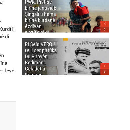
PWK: Piştişê
PWK: Ma
na
birînê jenosîdê
şehîdan
Şingalî û heme
Enfalê
birînê kurdanê
Barzanîy
e
êzdîyan
hurmet 
urdî li
wazîfeyêkê
kenê
ê di
neteweyî yê
Bi Seîd VEROJ
Wezîra
heme kurdanê
re li ser pirtûka
Berhema
dinya yo
Du Birayên
Cengî y
ên
Bedirxanî:
Pakistan
nîna
Celadet û
û hevjîn
werdeyê
Kamiran
em Kurd
Bedirxan
(1913 -1923)