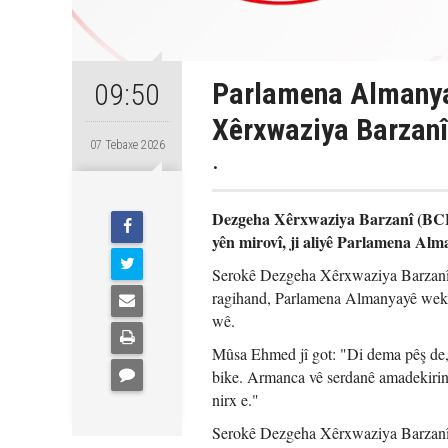
Parlamena Almanya
09:50
Xêrxwaziya Barzanî
07 Tebaxe 2026
.
Dezgeha Xêrxwaziya Barzanî (BCF)
yên mirovî, ji aliyê Parlamena Alma
Serokê Dezgeha Xêrxwaziya Barzanî
ragihand, Parlamena Almanyayê wekî 
wê.
Mûsa Ehmed jî got: "Di dema pêş de
bike. Armanca vê serdanê amadekirina
nirx e."
Serokê Dezgeha Xêrxwaziya Barzanî ba