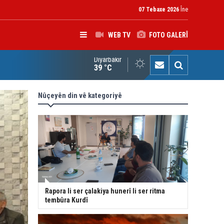
07 Tebaxe 2026
Îne
WEB TV
FOTO GALERÎ
Diyarbakır
çîrvan Barzanî: Divê çek tenê di destê dewletê de bin
39 °C
Nûçeyên din vê kategoriyê
Rapora li ser çalakiya hunerî li ser ritma
tembûra Kurdî