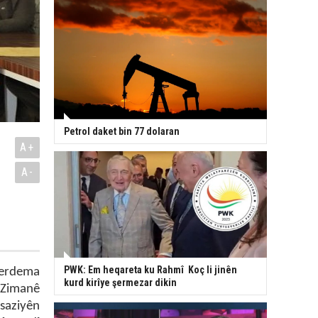
Petrol daket bin 77 dolaran
A+
A-
PWK: Em heqareta ku Rahmî Koç li jinên
serdema
kurd kirîye şermezar dikin
 Zimanê
 saziyên