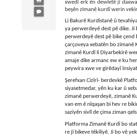
xwedî erk ên dewletê jî daxwa
beşên zimanê kurdî werin vekir
Li Bakurê Kurdistanê û tevahiy
ya perwerdeyê dest pê dike. Ji
perwerdeyê dest pê bike çend b
çarçoveya xebatên bo zimanê K
zimanê Kurdî li Diyarbekirê wer
amaje dike armanc ew e ku her 
peywira xwe ve girêdayî însiya
Şerefxan Cizîrî- berdevkê Pla
siyasetmedar, yên ku kar û xeb
zimanê perwerdeyê, zimanê Kurd
van em ê nîqaşan bi hev re bikin
saziyên sivîl de çima ziman qels
Platforma Zimanê Kurdî bo stat
re jî bikeve têkiliyê. Ji bo vê 