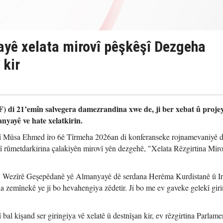
yê xelata mirovî pêşkêşî Dezgeha
 kir
 di 21’emîn salvegera damezrandina xwe de, ji ber xebat û proje
nyayê ve hate xelatkirin.
 Mûsa Ehmed îro 6ê Tîrmeha 2026an di konferanseke rojnamevaniyê 
rûmetdarkirina çalakiyên mirovî yên dezgehê, "Xelata Rêzgirtina Miro
, Wezîrê Geşepêdanê yê Almanyayê dê serdana Herêma Kurdistanê û I
 zemînekê ye ji bo hevahengiya zêdetir. Ji bo me ev gaveke gelekî giri
l kişand ser giringiya vê xelatê û destnîşan kir, ev rêzgirtina Parlam