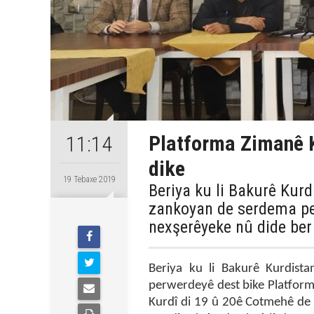
Platforma Zimanê 
11:14
dike
19 Tebaxe 2019
Beriya ku li Bakurê Kurd
zankoyan de serdema pe
nexşerêyeke nû dide ber
Beriya ku li Bakurê Kurdist
perwerdeyê dest bike Platform
Kurdî di 19 û 20ê Cotmehê de 