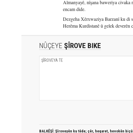
Almanyayê, nîşana baweriya civaka na
encam dide.
Dezgeha Xêrxwaziya Barzanî ku di sa
Herêma Kurdistanê û gelek deverên c
NÛÇEYE
ŞÎROVE BIKE
BALKÊŞÎ: Şîroveyên ku têde;
çêr, heqaret, hevokên biçûk