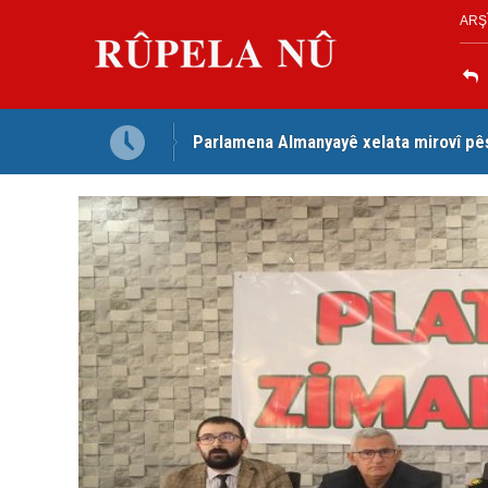
ARŞ
Parlamena Almanyayê xelata mirovî pê
Dezga Giştî ya Deverên di Derveyê K
red kir