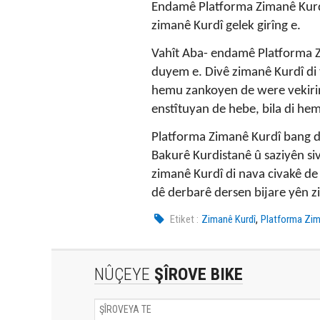
Endamê Platforma Zimanê Kurdî
zimanê Kurdî gelek girîng e.
Vahît Aba- endamê Platforma Zi
duyem e. Divê zimanê Kurdî d
hemu zankoyen de were vekirin
enstîtuyan de hebe, bila di h
Platforma Zimanê Kurdî bang d
Bakurê Kurdistanê û saziyên sivî
zimanê Kurdî di nava civakê de
dê derbarê dersen bijare yên z
,
Etiket :
Zimanê Kurdî
Platforma Zim
NÛÇEYE
ŞÎROVE BIKE