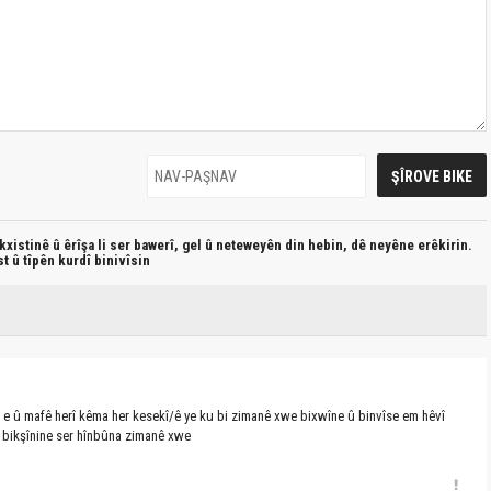
xistinê û êrîşa li ser bawerî, gel û neteweyên din hebin,
dê neyêne erêkirin.
st û
tîpên kurdî
binivîsin
g e û mafê herî kêma her kesekî/ê ye ku bi zimanê xwe bixwîne û binvîse em hêvî
 bikşînine ser hînbûna zimanê xwe