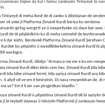
znameyan bişîne da kul i hemu zankoyên Tirkiyeyê bi nav
in.
a Tirkiyeyê di meha îlonê de di zanko û dibistanan de serde
 ber vê yeke jî Platforma Zimanê Kurdî beriya ku serdema
iryarên girîng wergirtî ye û nexşerêyeke nû daye ber xwe. 
urdî de tê pêşbînîkirin ku di meha cotmehê de konferanse
e li dar xistin. Berdevkê Platforma Zimanê Kurdî Şerefxan Ci
Kurdek bo pêşxistin û xwedîlêderketina zimanê Kurdî bi pî
tîfê werbigre.
tforma Zimanê Kurdî, dibêje:"Armanca me ew e ku em rewşen
ata zimanê Kurdî dikin bînin cem hev. Zimanê Kurdî bila bib
î bila bibe zimanê fermî, bila saziya zimanê Kurdî ava bibe
. Ji aliyê olî ve em ê binirxînin. Di nava rewşenbîran de, di
 ma ye? Em ê li ser van pirsgirêkan biaxifin."
uya zimanê Kurdî û pêşxistina zimanê Kurdî dê bi saziyên 
yeke jî bi teybetî daxwaz û hêviyên Platformê ji zankoyan hene