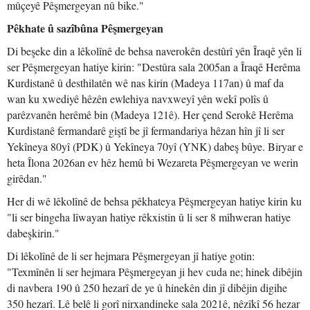
mûçeyê Pêşmergeyan nû bike."
Pêkhate û sazîbûna Pêşmergeyan
Di beşeke din a lêkolînê de behsa naverokên destûrî yên Îraqê yên li
ser Pêşmergeyan hatiye kirin: "Destûra sala 2005an a Îraqê Herêma
Kurdistanê û desthilatên wê nas kirin (Madeya 117an) û maf da
wan ku xwediyê hêzên ewlehiya navxweyî yên wekî polîs û
parêzvanên herêmê bin (Madeya 121ê). Her çend Serokê Herêma
Kurdistanê fermandarê giştî be jî fermandariya hêzan hîn jî li ser
Yekîneya 80yî (PDK) û Yekîneya 70yî (YNK) dabeş bûye. Biryar e
heta Îlona 2026an ev hêz hemû bi Wezareta Pêşmergeyan ve werin
girêdan."
Her di wê lêkolînê de behsa pêkhateya Pêşmergeyan hatiye kirin ku
"li ser bingeha lîwayan hatiye rêkxistin û li ser 8 mîhweran hatiye
dabeşkirin."
Di lêkolînê de li ser hejmara Pêşmergeyan jî hatiye gotin:
"Texmînên li ser hejmara Pêşmergeyan ji hev cuda ne; hinek dibêjin
di navbera 190 û 250 hezarî de ye û hinekên din jî dibêjin digihe
350 hezarî. Lê belê li gorî nirxandineke sala 2021ê, nêzîkî 56 hezar