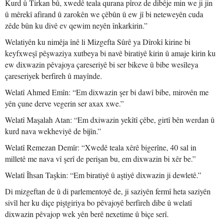
Kurd û Tirkan bû, xwedê teala qurana pîroz de dibêje min we ji jin
û mêrekî afirand û zarokên we çêbûn û ew jî bi neteweyên cuda
zêde bûn ku divê ev qewim neyên înkarkirin.”
Welatiyên ku nimêja înê li Mizgefta Sûrê ya Dîrokî kirine bi
keyfxweşî pêşwaziya xutbeya bi navê biratiyê kirin û amaje kirin ku
ew dixwazin pêvajoya çareseriyê bi ser bikeve û bibe wesîleya
çareseriyek berfireh û mayînde.
Welatî Ahmed Emîn: “Em dixwazin şer bi dawî bibe, mirovên me
yên çune derve vegerin ser axax xwe.”
Welatî Maşalah Atan: “Em dxiwazin yekîtî çêbe, girtî bên werdan û
kurd nava wekheviyê de bijîn.”
Welatî Remezan Demîr: “Xwedê teala xêrê bigerîne, 40 sal in
milletê me nava vî şerî de perişan bu, em dixwazin bi xêr be.”
Welatî Îhsan Taşkin: “Em biratiyê û aştiyê dixwazin ji dewletê.”
Di mizgeftan de û di parlementoyê de, ji saziyên fermî heta saziyên
sivîl her ku diçe piştgiriya bo pêvajoyê berfireh dibe û welatî
dixwazin pêvajop wek yên berê nexetime û biçe serî.