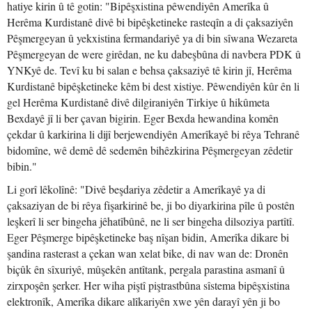
hatiye kirin û tê gotin: "Bipêşxistina pêwendiyên Amerîka û
Herêma Kurdistanê divê bi bipêşketineke rasteqîn a di çaksaziyên
Pêşmergeyan û yekxistina fermandariyê ya di bin sîwana Wezareta
Pêşmergeyan de were girêdan, ne ku dabeşbûna di navbera PDK û
YNKyê de. Tevî ku bi salan e behsa çaksaziyê tê kirin jî, Herêma
Kurdistanê bipêşketineke kêm bi dest xistiye. Pêwendiyên kûr ên li
gel Herêma Kurdistanê divê dilgiraniyên Tirkiye û hikûmeta
Bexdayê jî li ber çavan bigirin. Eger Bexda hewandina komên
çekdar û karkirina li dijî berjewendiyên Amerîkayê bi rêya Tehranê
bidomîne, wê demê dê sedemên bihêzkirina Pêşmergeyan zêdetir
bibin."
Li gorî lêkolînê: "Divê beşdariya zêdetir a Amerîkayê ya di
çaksaziyan de bi rêya fişarkirinê be, ji bo diyarkirina pîle û postên
leşkerî li ser bingeha jêhatîbûnê, ne li ser bingeha dilsoziya partîtî.
Eger Pêşmerge bipêşketineke baş nîşan bidin, Amerîka dikare bi
şandina rasterast a çekan wan xelat bike, di nav wan de: Dronên
biçûk ên sîxuriyê, mûşekên antîtank, pergala parastina asmanî û
zirxpoşên şerker. Her wiha piştî piştrastbûna sîstema bipêşxistina
elektronîk, Amerîka dikare alîkariyên xwe yên darayî yên ji bo