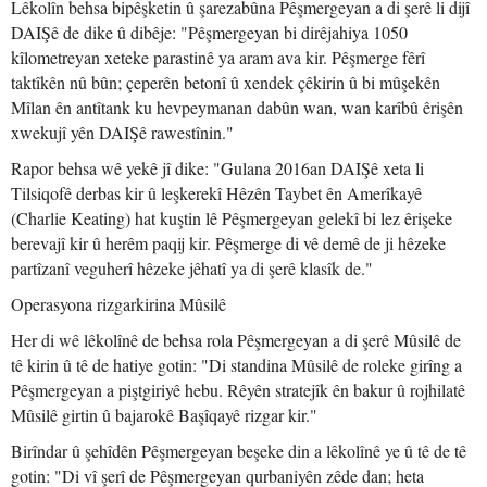
Lêkolîn behsa bipêşketin û şarezabûna Pêşmergeyan a di şerê li dijî
DAIŞê de dike û dibêje: "Pêşmergeyan bi dirêjahiya 1050
kîlometreyan xeteke parastinê ya aram ava kir. Pêşmerge fêrî
taktîkên nû bûn; çeperên betonî û xendek çêkirin û bi mûşekên
Mîlan ên antîtank ku hevpeymanan dabûn wan, wan karîbû êrişên
xwekujî yên DAIŞê rawestînin."
Rapor behsa wê yekê jî dike: "Gulana 2016an DAIŞê xeta li
Tilsiqofê derbas kir û leşkerekî Hêzên Taybet ên Amerîkayê
(Charlie Keating) hat kuştin lê Pêşmergeyan gelekî bi lez êrişeke
berevajî kir û herêm paqij kir. Pêşmerge di vê demê de ji hêzeke
partîzanî veguherî hêzeke jêhatî ya di şerê klasîk de."
Operasyona rizgarkirina Mûsilê
Her di wê lêkolînê de behsa rola Pêşmergeyan a di şerê Mûsilê de
tê kirin û tê de hatiye gotin: "Di standina Mûsilê de roleke girîng a
Pêşmergeyan a piştgiriyê hebu. Rêyên stratejîk ên bakur û rojhilatê
Mûsilê girtin û bajarokê Başîqayê rizgar kir."
Birîndar û şehîdên Pêşmergeyan beşeke din a lêkolînê ye û tê de tê
gotin: "Di vî şerî de Pêşmergeyan qurbaniyên zêde dan; heta