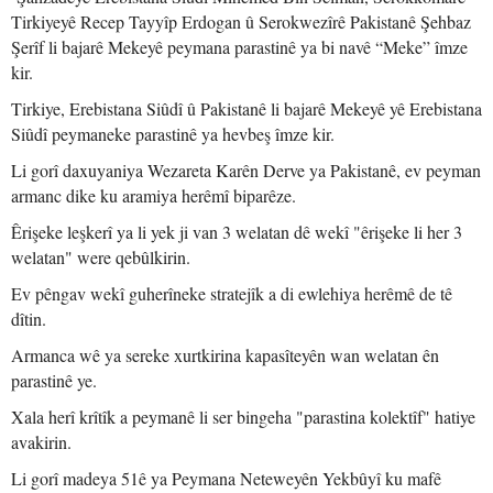
Tirkiyeyê Recep Tayyîp Erdogan û Serokwezîrê Pakistanê Şehbaz
Şerîf li bajarê Mekeyê peymana parastinê ya bi navê “Meke” îmze
kir.
Tirkiye, Erebistana Siûdî û Pakistanê li bajarê Mekeyê yê Erebistana
Siûdî peymaneke parastinê ya hevbeş îmze kir.
Li gorî daxuyaniya Wezareta Karên Derve ya Pakistanê, ev peyman
armanc dike ku aramiya herêmî biparêze.
Êrişeke leşkerî ya li yek ji van 3 welatan dê wekî "êrişeke li her 3
welatan" were qebûlkirin.
Ev pêngav wekî guherîneke stratejîk a di ewlehiya herêmê de tê
dîtin.
Armanca wê ya sereke xurtkirina kapasîteyên wan welatan ên
parastinê ye.
Xala herî krîtîk a peymanê li ser bingeha "parastina kolektîf" hatiye
avakirin.
Li gorî madeya 51ê ya Peymana Neteweyên Yekbûyî ku mafê