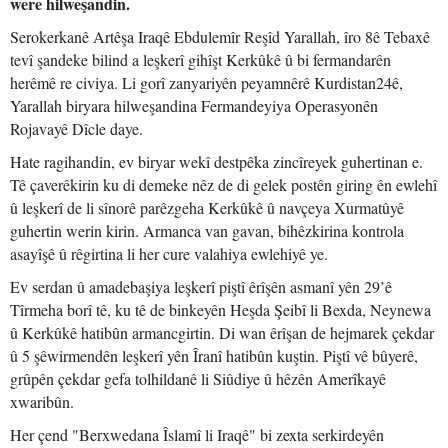
were hilweşandin.
Serokerkanê Artêşa Iraqê Ebdulemîr Reşîd Yarallah, îro 8ê Tebaxê
tevî şandeke bilind a leşkerî gihîşt Kerkûkê û bi fermandarên
herêmê re civiya. Li gorî zanyariyên peyamnêrê Kurdistan24ê,
Yarallah biryara hilweşandina Fermandeyiya Operasyonên
Rojavayê Dîcle daye.
Hate ragihandin, ev biryar wekî destpêka zincîreyek guhertinan e.
Tê çaverêkirin ku di demeke nêz de di gelek postên giring ên ewlehî
û leşkerî de li sînorê parêzgeha Kerkûkê û navçeya Xurmatûyê
guhertin werin kirin. Armanca van gavan, bihêzkirina kontrola
asayîşê û rêgirtina li her cure valahiya ewlehiyê ye.
Ev serdan û amadebaşiya leşkerî piştî êrîşên asmanî yên 29’ê
Tîrmeha borî tê, ku tê de binkeyên Heşda Şeibî li Bexda, Neynewa
û Kerkûkê hatibûn armancgirtin. Di wan êrîşan de hejmarek çekdar
û 5 şêwirmendên leşkerî yên Îranî hatibûn kuştin. Piştî vê bûyerê,
grûpên çekdar gefa tolhildanê li Siûdiye û hêzên Amerîkayê
xwaribûn.
Her çend "Berxwedana Îslamî li Iraqê" bi zexta serkirdeyên