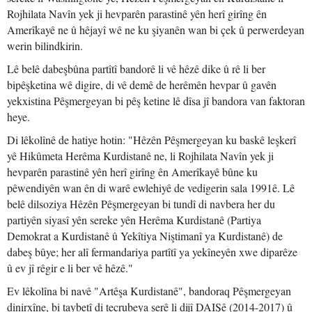
Rojhilata Navîn yek ji hevparên parastinê yên herî girîng ên
Amerîkayê ne û hêjayî wê ne ku şiyanên wan bi çek û perwerdeyan
werin bilindkirin.
Lê belê dabeşbûna partîtî bandorê li vê hêzê dike û rê li ber
bipêşketina wê digire, di vê demê de herêmên hevpar û gavên
yekxistina Pêşmergeyan bi pêş ketine lê dîsa jî bandora van faktoran
heye.
Di lêkolînê de hatiye hotin: "Hêzên Pêşmergeyan ku baskê leşkerî
yê Hikûmeta Herêma Kurdistanê ne, li Rojhilata Navîn yek ji
hevparên parastinê yên herî girîng ên Amerîkayê bûne ku
pêwendiyên wan ên di warê ewlehiyê de vedigerin sala 1991ê. Lê
belê dilsoziya Hêzên Pêşmergeyan bi tundî di navbera her du
partiyên siyasî yên sereke yên Herêma Kurdistanê (Partiya
Demokrat a Kurdistanê û Yekîtiya Niştimanî ya Kurdistanê) de
dabeş bûye; her alî fermandariya partîtî ya yekîneyên xwe diparêze
û ev jî rêgir e li ber vê hêzê."
Ev lêkolîna bi navê "Artêşa Kurdistanê", bandoraq Pêşmergeyan
dinirxîne, bi taybetî di tecrubeya şerê li dijî DAIŞê (2014-2017) û