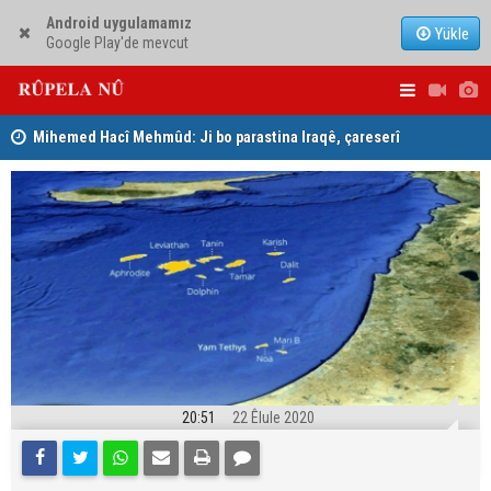
Android uygulamamız
Yükle
Google Play'de mevcut
Mihemed Hacî Mehmûd: Ji bo parastina Iraqê, çareserî
Serokerkan
sîstema konfederalî ye
Dîcleyê hi
20:51
22 Êlule 2020