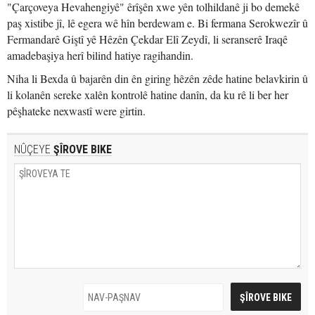
"Çarçoveya Hevahengiyê" êrîşên xwe yên tolhildanê ji bo demekê
paş xistibe jî, lê egera wê hîn berdewam e. Bi fermana Serokwezîr û
Fermandarê Giştî yê Hêzên Çekdar Elî Zeydî, li seranserê Iraqê
amadebaşiya herî bilind hatiye ragihandin.
Niha li Bexda û bajarên din ên giring hêzên zêde hatine belavkirin û
li kolanên sereke xalên kontrolê hatine danîn, da ku rê li ber her
pêşhateke nexwastî were girtin.
NÛÇEYE
ŞÎROVE BIKE