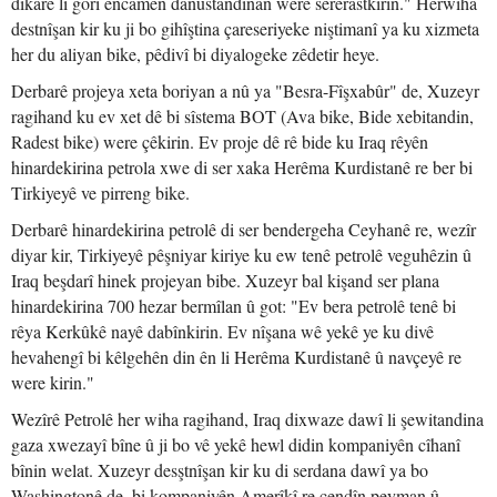
dikare li gorî encamên danûstandinan were sererastkirin." Herwiha
destnîşan kir ku ji bo gihîştina çareseriyeke niştimanî ya ku xizmeta
her du aliyan bike, pêdivî bi diyalogeke zêdetir heye.
Derbarê projeya xeta boriyan a nû ya "Besra-Fîşxabûr" de, Xuzeyr
ragihand ku ev xet dê bi sîstema BOT (Ava bike, Bide xebitandin,
Radest bike) were çêkirin. Ev proje dê rê bide ku Iraq rêyên
hinardekirina petrola xwe di ser xaka Herêma Kurdistanê re ber bi
Tirkiyeyê ve pirreng bike.
Derbarê hinardekirina petrolê di ser bendergeha Ceyhanê re, wezîr
diyar kir, Tirkiyeyê pêşniyar kiriye ku ew tenê petrolê veguhêzin û
Iraq beşdarî hinek projeyan bibe. Xuzeyr bal kişand ser plana
hinardekirina 700 hezar bermîlan û got: "Ev bera petrolê tenê bi
rêya Kerkûkê nayê dabînkirin. Ev nîşana wê yekê ye ku divê
hevahengî bi kêlgehên din ên li Herêma Kurdistanê û navçeyê re
were kirin."
Wezîrê Petrolê her wiha ragihand, Iraq dixwaze dawî li şewitandina
gaza xwezayî bîne û ji bo vê yekê hewl didin kompaniyên cîhanî
bînin welat. Xuzeyr desştnîşan kir ku di serdana dawî ya bo
Washingtonê de, bi kompaniyên Amerîkî re çendîn peyman û