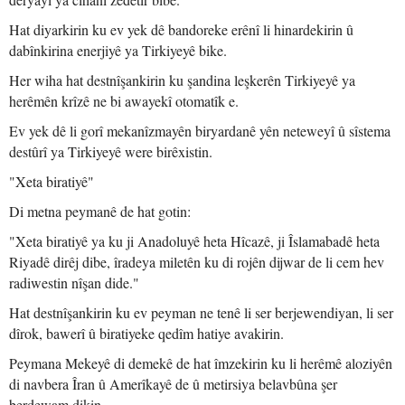
Hat diyarkirin ku ev yek dê bandoreke erênî li hinardekirin û
dabînkirina enerjiyê ya Tirkiyeyê bike.
Her wiha hat destnîşankirin ku şandina leşkerên Tirkiyeyê ya
herêmên krîzê ne bi awayekî otomatîk e.
Ev yek dê li gorî mekanîzmayên biryardanê yên neteweyî û sîstema
destûrî ya Tirkiyeyê were birêxistin.
"Xeta biratiyê"
Di metna peymanê de hat gotin:
"Xeta biratiyê ya ku ji Anadoluyê heta Hîcazê, ji Îslamabadê heta
Riyadê dirêj dibe, îradeya miletên ku di rojên dijwar de li cem hev
radiwestin nîşan dide."
Hat destnîşankirin ku ev peyman ne tenê li ser berjewendiyan, li ser
dîrok, bawerî û biratiyeke qedîm hatiye avakirin.
Peymana Mekeyê di demekê de hat îmzekirin ku li herêmê aloziyên
di navbera Îran û Amerîkayê de û metirsiya belavbûna şer
berdewam dikin.