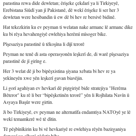
parastina rewa dide dewletan; êrişeke çekdarî ya li Tirkiyeyê,
Erebistana Siûdî yan jî Pakistanê, dê wekî êrişeke li ser her 3
dewletan were hesibandin û ew dê bi hev re bersivê bidinê.
Hat tekezkirin ku ev peyman ti welatan nake armanc lê armanc dike
ku bi rêya hevahengiyê ewlehiya herêmî mîsoger bike.
Pîşesaziya parastinê û têkoşîna li dijî terorê
Peyman ne tenê di asta operasyonên leşkerî de, di warê pîşesaziya
parastinê de jî girîng e.
Her 3 welat dê ji bo bipêşxistina şiyana xebata bi hev re ya
yekîneyên xwe yên leşkerî gavan biavêjin.
Li gorî agahiyan ev hevkarî dê piştgiriyê bide stratejiya "Herêma
Bêteror" ku rê li ber “bipêşketinên terorê” yên li Rojhilata Navîn û
Asyaya Başûr were girtin.
Ji bo Tirkiyeyê, ev peyman ne alternatîfa endamtiya NATOyê ye lê
wekî temamkerê wê tê dîtin.
Tê pêşbînîkirin ku bi vê hevkariyê re ewlehiya rêyên bazirganiya
deryayî ya cîhanî zêdetir bibe.