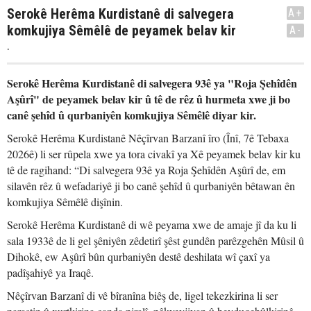
Serokê Herêma Kurdistanê di salvegera
A+
komkujiya Sêmêlê de peyamek belav kir
A-
.
Serokê Herêma Kurdistanê di salvegera 93ê ya "Roja Şehîdên
Aşûrî" de peyamek belav kir û tê de rêz û hurmeta xwe ji bo
canê şehîd û qurbaniyên komkujiya Sêmêlê diyar kir.
Serokê Herêma Kurdistanê Nêçîrvan Barzanî îro (Înî, 7ê Tebaxa
2026ê) li ser rûpela xwe ya tora civakî ya Xê peyamek belav kir ku
tê de ragihand: “Di salvegera 93ê ya Roja Şehîdên Aşûrî de, em
silavên rêz û wefadariyê ji bo canê şehîd û qurbaniyên bêtawan ên
komkujiya Sêmêlê dişînin.
Serokê Herêma Kurdistanê di wê peyama xwe de amaje jî da ku li
sala 1933ê de li gel şêniyên zêdetirî şêst gundên parêzgehên Mûsil û
Dihokê, ew Aşûrî bûn qurbaniyên destê deshilata wî çaxî ya
padîşahiyê ya Iraqê.
Nêçîrvan Barzanî di vê bîranîna biêş de, ligel tekezkirina li ser