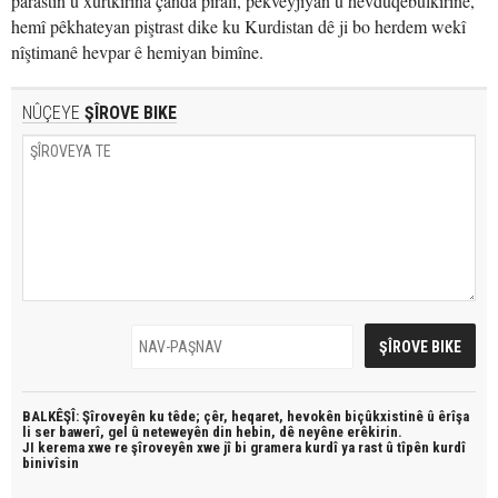
parastin û xurtkirina çanda piralî, pêkveyjiyan û hevduqebûlkirinê,
hemî pêkhateyan piştrast dike ku Kurdistan dê ji bo herdem wekî
nîştimanê hevpar ê hemiyan bimîne.
NÛÇEYE
ŞÎROVE BIKE
BALKÊŞÎ: Şîroveyên ku têde;
çêr, heqaret, hevokên biçûkxistinê û êrîşa
li ser bawerî, gel û neteweyên din hebin,
dê neyêne erêkirin.
JI kerema xwe re şîroveyên xwe jî bi
gramera kurdî
ya rast û
tîpên kurdî
binivîsin