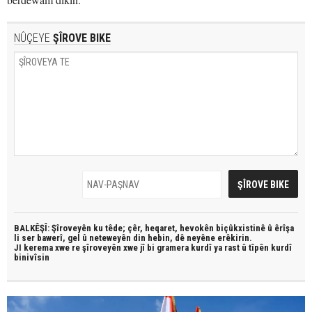
NÛÇEYE
ŞÎROVE BIKE
BALKÊŞÎ: Şîroveyên ku têde;
çêr, heqaret, hevokên biçûkxistinê û êrîşa
li ser bawerî, gel û neteweyên din hebin,
dê neyêne erêkirin.
JI kerema xwe re şîroveyên xwe jî bi
gramera kurdî
ya rast û
tîpên kurdî
binivîsin