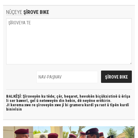
NÛÇEYE
ŞÎROVE BIKE
BALKÊŞÎ: Şîroveyên ku têde;
çêr, heqaret, hevokên biçûkxistinê û êrîşa
li ser bawerî, gel û neteweyên din hebin,
dê neyêne erêkirin.
JI kerema xwe re şîroveyên xwe jî bi
gramera kurdî
ya rast û
tîpên kurdî
binivîsin