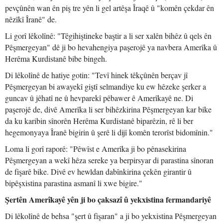
pevçûnên wan ên piş tre yên li gel artêşa Îraqê û "komên çekdar ên
nêzîkî Îranê" de.
Li gorî lêkolînê: "Têgihiştineke baştir a li ser xalên bihêz û qels ên
Pêşmergeyan" dê ji bo hevahengiya paşerojê ya navbera Amerîka û
Herêma Kurdistanê bibe bingeh.
Di lêkolînê de hatiye gotin: "Tevî hinek têkçûnên berçav jî
Pêşmergeyan bi awayekî giştî selmandiye ku ew hêzeke şerker a
guncav û jêhatî ne û hevparekî pêbawer ê Amerîkayê ne. Di
paşerojê de, divê Amerîka li ser bihêzkirina Pêşmergeyan kar bike
da ku karibin sînorên Herêma Kurdistanê biparêzin, rê li ber
hegemonyaya Îranê bigirin û şerê li dijî komên terorîst bidomînin."
Loma li gorî raporê: "Pêwîst e Amerîka ji bo pênasekirina
Pêşmergeyan a wekî hêza sereke ya berpirsyar di parastina sînoran
de fişarê bike. Divê ev hewldan dabînkirina çekên girantir û
bipêşxistina parastina asmanî li xwe bigire."
Şertên Amerîkayê yên ji bo çaksazî û yekxistina fermandariyê
Di lêkolînê de behsa "şert û fişaran" a ji bo yekxistina Pêşmergeyan