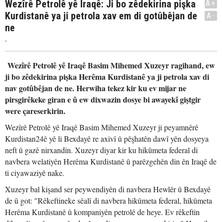
Wezîrê Petrolê yê Iraqê: Ji bo zêdekirina pişka
A+
Kurdistanê ya ji petrola xav em di gotûbêjan de
A-
ne
.
Wezîrê Petrolê yê Iraqê Basim Mihemed Xuzeyr ragihand, ew
ji bo zêdekirina pişka Herêma Kurdistanê ya ji petrola xav di
nav gotûbêjan de ne. Herwiha tekez kir ku ev mijar ne
pirsgirêkeke giran e û ew dixwazin dosye bi awayekî giştgir
were çareserkirin.
Wezîrê Petrolê yê Iraqê Basim Mihemed Xuzeyr ji peyamnêrê
Kurdistan24ê yê li Bexdayê re axivî û pêşhatên dawî yên dosyeya
neft û gazê nirxandin. Xuzeyr diyar kir ku hikûmeta federal di
navbera welatiyên Herêma Kurdistanê û parêzgehên din ên Iraqê de
ti ciyawaziyê nake.
Xuzeyr bal kişand ser peywendiyên di navbera Hewlêr û Bexdayê
de û got: "Rêkeftineke sêalî di navbera hikûmeta federal, hikûmeta
Herêma Kurdistanê û kompaniyên petrolê de heye. Ev rêkeftin