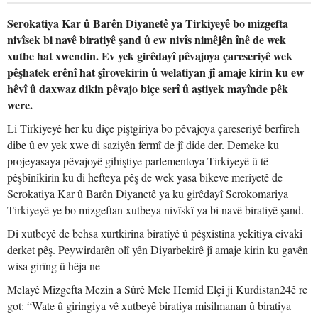
Serokatiya Kar û Barên Diyanetê ya Tirkiyeyê bo mizgefta
nivîsek bi navê biratiyê şand û ew nivîs nimêjên înê de wek
xutbe hat xwendin. Ev yek girêdayî pêvajoya çareseriyê wek
pêşhatek erênî hat şîrovekirin û welatiyan jî amaje kirin ku ew
hêvî û daxwaz dikin pêvajo biçe serî û aştiyek mayînde pêk
were.
Li Tirkiyeyê her ku diçe piştgiriya bo pêvajoya çareseriyê berfireh
dibe û ev yek xwe di saziyên fermî de jî dide der. Demeke ku
projeyasaya pêvajoyê gihiştiye parlementoya Tirkiyeyê û tê
pêşbînîkirin ku di hefteya pêş de wek yasa bikeve meriyetê de
Serokatiya Kar û Barên Diyanetê ya ku girêdayî Serokomariya
Tirkiyeyê ye bo mizgeftan xutbeya nivîskî ya bi navê biratiyê şand.
Di xutbeyê de behsa xurtkirina biratîyê û pêşxistina yekîtiya civakî
derket pêş. Peywirdarên olî yên Diyarbekirê jî amaje kirin ku gavên
wisa girîng û hêja ne
Melayê Mizgefta Mezin a Sûrê Mele Hemîd Elçî ji Kurdistan24ê re
got: “Wate û giringiya vê xutbeyê biratiya misilmanan û biratiya