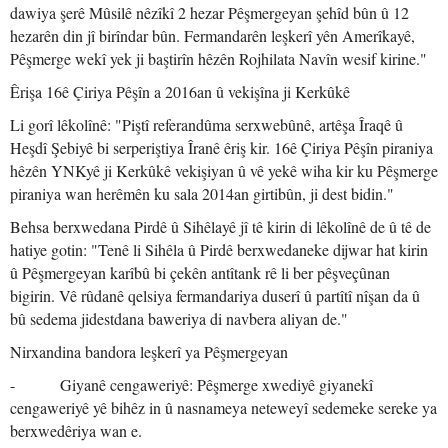
dawiya şerê Mûsilê nêzîkî 2 hezar Pêşmergeyan şehîd bûn û 12
hezarên din jî birîndar bûn. Fermandarên leşkerî yên Amerîkayê,
Pêşmerge wekî yek ji baştirîn hêzên Rojhilata Navîn wesif kirine."
Êrişa 16ê Çiriya Pêşîn a 2016an û vekişîna ji Kerkûkê
Li gorî lêkolînê: "Piştî referandûma serxwebûnê, artêşa Îraqê û
Heşdî Şebiyê bi serperiştiya Îranê êriş kir. 16ê Çiriya Pêşîn piraniya
hêzên YNKyê ji Kerkûkê vekişiyan û vê yekê wiha kir ku Pêşmerge
piraniya wan herêmên ku sala 2014an girtibûn, ji dest bidin."
Behsa berxwedana Pirdê û Sihêlayê jî tê kirin di lêkolînê de û tê de
hatiye gotin: "Tenê li Sihêla û Pirdê berxwedaneke dijwar hat kirin
û Pêşmergeyan karîbû bi çekên antîtank rê li ber pêşveçûnan
bigirin. Vê rûdanê qelsiya fermandariya duserî û partîtî nîşan da û
bû sedema jidestdana baweriya di navbera aliyan de."
Nirxandina bandora leşkerî ya Pêşmergeyan
- Giyanê cengaweriyê: Pêşmerge xwediyê giyanekî
cengaweriyê yê bihêz in û nasnameya neteweyî sedemeke sereke ya
berxwedêriya wan e.