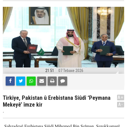
21:51
07 Tebaxe 2026
Tirkiye, Pakistan û Erebistana Siûdî ‘Peymana
A+
Mekeyê’ îmze kir
A-
.
Şahzadeyê Erebistana Siûdî Mihemed Bin Selman, Serokkomarê