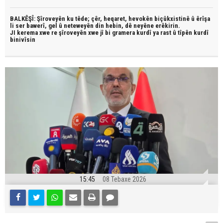
BALKÊŞÎ: Şîroveyên ku têde;
çêr, heqaret, hevokên biçûkxistinê û êrîşa
li ser bawerî, gel û neteweyên din hebin,
dê neyêne erêkirin.
JI kerema xwe re şîroveyên xwe jî bi
gramera kurdî
ya rast û
tîpên kurdî
binivîsin
15:45
08 Tebaxe 2026