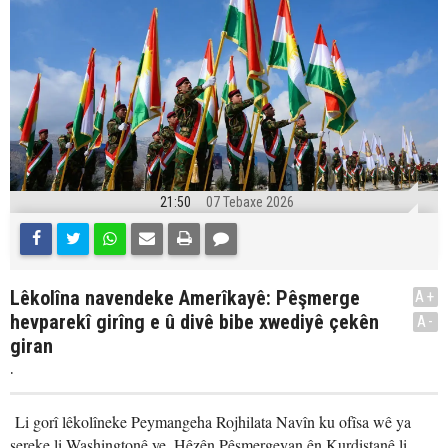
21:50
07 Tebaxe 2026
Lêkolîna navendeke Amerîkayê: Pêşmerge
A+
hevparekî girîng e û divê bibe xwediyê çekên
A-
giran
.
Li gorî lêkolîneke Peymangeha Rojhilata Navîn ku ofîsa wê ya
sereke li Washingtonê ye, Hêzên Pêşmergeyan ên Kurdistanê li