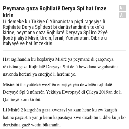
Peymana gaza Rojhilatê Derya Spî hat îmze
A+
kirin
A-
Li demeke ku Tirkiye û Yûnanistan piştî rageşiya li
Rojhilatê Derya Spî dest bi danûstandinên teknîkî
kirine, peymana gaza Rojhilatê Deryaya Spî îro 22yê
Îlonê ji aliyê Misir, Urdin, Îsraîl, Yûnanistan, Qibris û
Îtalyayê ve hat îmzekirin.
Hat ragihandin ku beşdariya Misirê ya peymanê di çarçoveya
rêxistina gaza Rojhilatê Deryaya Spî de û hewldana veguhastina
navenda herêmî ya enerjiyê li herêmê ye.
Misirê bi însiyatîfekê wezîrên enerjiyê yên dewletên rojhilatê
Deryayê Spî û nûnerên Yekîtiya Ewropayê di Çileya 2019an de li
Qahîreyê kom kiribû.
Li Misirê 2 kargehên gaza xwezayî ya xam hene ku ew kargeh
hatine paşxistin yan jî kêmî kapasîteya xwe dixebitin û dibe ku ji bo
derxistina gazê werin bikaranîn.