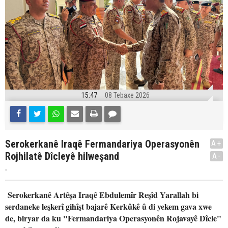
15:47
08 Tebaxe 2026
Serokerkanê Iraqê Fermandariya Operasyonên
A+
Rojhilatê Dîcleyê hilweşand
A-
.
Serokerkanê Artêşa Iraqê Ebdulemîr Reşîd Yarallah bi
serdaneke leşkerî gihîşt bajarê Kerkûkê û di yekem gava xwe
de, biryar da ku "Fermandariya Operasyonên Rojavayê Dîcle"