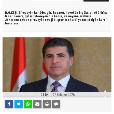
BALKÊŞÎ: Şîroveyên ku têde;
çêr, heqaret, hevokên biçûkxistinê û êrîşa
li ser bawerî, gel û neteweyên din hebin,
dê neyêne erêkirin.
JI kerema xwe re şîroveyên xwe jî bi
gramera kurdî
ya rast û
tîpên kurdî
binivîsin
21:54
07 Tebaxe 2026