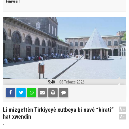
binivîsin
15:48
08 Tebaxe 2026
Li mizgeftên Tirkiyeyê xutbeya bi navê “biratî”
A+
hat xwendin
A-
.