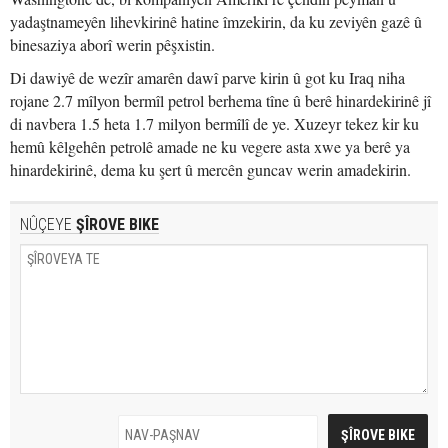
yadaştnameyên lihevkirinê hatine îmzekirin, da ku zeviyên gazê û
binesaziya aborî werin pêşxistin.
Di dawiyê de wezîr amarên dawî parve kirin û got ku Iraq niha
rojane 2.7 mîlyon bermîl petrol berhema tîne û berê hinardekirinê jî
di navbera 1.5 heta 1.7 milyon bermîlî de ye. Xuzeyr tekez kir ku
hemû kêlgehên petrolê amade ne ku vegere asta xwe ya berê ya
hinardekirinê, dema ku şert û mercên guncav werin amadekirin.
NÛÇEYE
ŞÎROVE BIKE