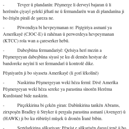
- Tevger û plandanîn: Pêşmerge li derveyî bajaran û li
herêmên çiyayî gelekî jêhatî ne û fermandarên wan di plandanîna ji
bo êrişên piralî de şareza ne.
- Pêwendiya bi hevpeymanan re: Piştgiriya asmanî ya
Amerîkayê (CJOC-E) û rahênan û perwerdeya hevpeymanan
(KTCC) rola wan a çareserker hebû.
- Dabeşbûna fermandariyê: Qelsiya herî mezin a
Pêşmergeyan dabeşbûna siyasî ye ku di demên hestyar de
bandoreke neyînî li ser fermandarî û kontrolê dike.
Pêşniyarên ji bo siyaseta Amerîkayê (li gorî lêkolînê)
- Naskirina Pêşmergeyan wekî hêza fermî: Divê Amerîka
Pêşmergeyan wekî hêza sereke ya parastina sînorên Herêma
Kurdistanê bide naskirin.
- Pirçekkirina bi çekên giran: Dabînkirina tankên Abrams,
zirxpoşên Bradley û Stryker û pergala parastina asmanî (Avenger) û
(HAWK) ji bo ku rûbirûyî mûşek û dronên Îranê bibin.
- Şertdarkirina alîkariyan: Pêwîst e alîkariyên darayî tenê ji bo