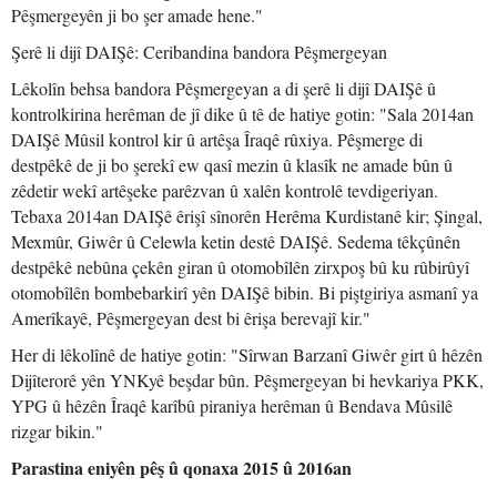
Pêşmergeyên ji bo şer amade hene."
Şerê li dijî DAIŞê: Ceribandina bandora Pêşmergeyan
Lêkolîn behsa bandora Pêşmergeyan a di şerê li dijî DAIŞê û
kontrolkirina herêman de jî dike û tê de hatiye gotin: "Sala 2014an
DAIŞê Mûsil kontrol kir û artêşa Îraqê rûxiya. Pêşmerge di
destpêkê de ji bo şerekî ew qasî mezin û klasîk ne amade bûn û
zêdetir wekî artêşeke parêzvan û xalên kontrolê tevdigeriyan.
Tebaxa 2014an DAIŞê êrişî sînorên Herêma Kurdistanê kir; Şingal,
Mexmûr, Giwêr û Celewla ketin destê DAIŞê. Sedema têkçûnên
destpêkê nebûna çekên giran û otomobîlên zirxpoş bû ku rûbirûyî
otomobîlên bombebarkirî yên DAIŞê bibin. Bi piştgiriya asmanî ya
Amerîkayê, Pêşmergeyan dest bi êrişa berevajî kir."
Her di lêkolînê de hatiye gotin: "Sîrwan Barzanî Giwêr girt û hêzên
Dijîterorê yên YNKyê beşdar bûn. Pêşmergeyan bi hevkariya PKK,
YPG û hêzên Îraqê karîbû piraniya herêman û Bendava Mûsilê
rizgar bikin."
Parastina eniyên pêş û qonaxa 2015 û 2016an