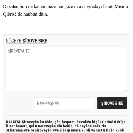
Di salên borî de kanên mezin ên gazê di ava girêdayî Îsraîl, Misir û
Qibrisê de hatibûn dîtin.
NÛÇEYE
ŞÎROVE BIKE
BALKÊŞÎ: Şîroveyên ku têde;
çêr, heqaret, hevokên biçûkxistinê û êrîşa
li ser bawerî, gel û neteweyên din hebin,
dê neyêne erêkirin.
JI kerema xwe re şîroveyên xwe jî bi
gramera kurdî
ya rast û
tîpên kurdî