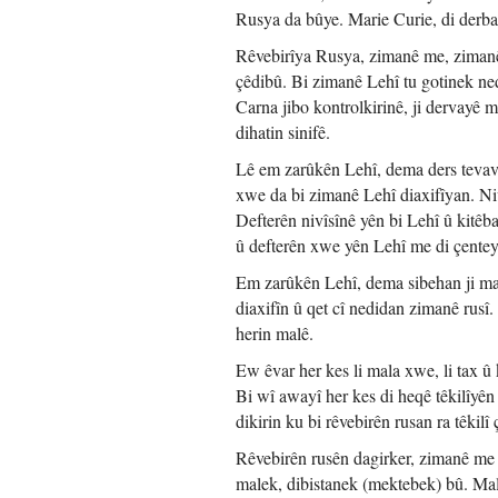
Rusya da bûye. Marie Curie, di derba
Rêvebirîya Rusya, zimanê me, zimanê 
çêdibû. Bi zimanê Lehî tu gotinek ned
Carna jibo kontrolkirinê, ji dervayê ma
dihatin sinifê.
Lê em zarûkên Lehî, dema ders tevav d
xwe da bi zimanê Lehî diaxifîyan. Ni
Defterên nivîsînê yên bi Lehî û kitêba
û defterên xwe yên Lehî me di çenteyê
Em zarûkên Lehî, dema sibehan ji mal
diaxifîn û qet cî nedidan zimanê rusî
herin malê.
Ew êvar her kes li mala xwe, li tax 
Bi wî awayî her kes di heqê têkilîyê
dikirin ku bi rêvebirên rusan ra têkilî
Rêvebirên rusên dagirker, zimanê me 
malek, dibistanek (mektebek) bû. Ma