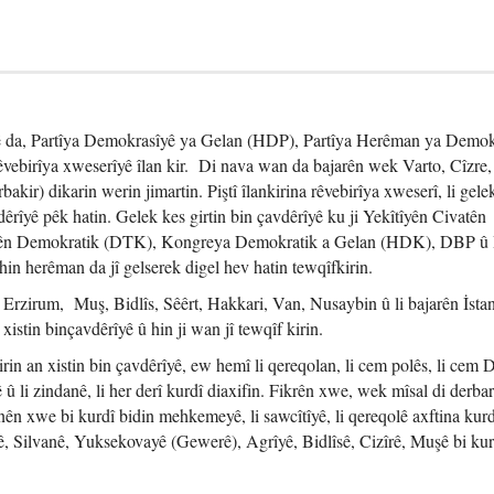
 da, Partîya Demokrasîyê ya Gelan (HDP), Partîya Herêman ya Demok
êvebirîya xweserîyê îlan kir. Di nava wan da bajarên wek Varto, Cîzre,
kir) dikarin werin jimartin. Piştî îlankirina rêvebirîya xweserî, li gele
dêrîyê pêk hatin. Gelek kes girtin bin çavdêrîyê ku ji Yekîtîyên Civatên
mên Demokratik (DTK), Kongreya Demokratik a Gelan (HDK), DBP 
hin herêman da jî gelserek digel hev hatin tewqîfkirin.
 Erzirum, Muş, Bidlîs, Sêêrt, Hakkari, Van, Nusaybin û li bajarên İsta
istin binçavdêrîyê û hin ji wan jî tewqîf kirin.
rin an xistin bin çavdêrîyê, ew hemî li qereqolan, li cem polês, li cem
û li zindanê, li her derî kurdî diaxifin. Fikrên xwe, wek mîsal di derba
nên xwe bi kurdî bidin mehkemeyê, li sawcîtîyê, li qereqolê axftina kurd
, Silvanê, Yuksekovayê (Gewerê), Agrîyê, Bidlîsê, Cizîrê, Muşê bi ku