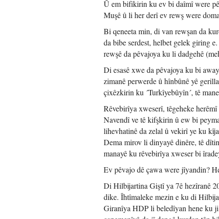
Û em bifikirin ku ev bi daîmî were pê
Muşê û li her derî ev rewş were doma
Bi qeneeta min, di van rewşan da kur
da bibe serdest, helbet gelek giring e
rewşê da pêvajoya ku li dadgehê (mehk
Di esasê xwe da pêvajoya ku bi away
zimanê perwerde û hînbûnê yê gerilla 
çixêzkirin ku ´Turkîyebûyîn´, tê mane
Rêvebirîya xweserî, têgeheke herêmî y
Navendî ve tê kifşkirin û ew bi peym
lihevhatinê da zelal û vekirî ye ku kîj
Dema mirov li dinyayê dinêre, tê dîti
manayê ku rêvebirîya xweser bi îradey
Ev pêvajo dê çawa were jîyandin? Helb
Di Hilbijartina Giştî ya 7ê hezîranê
dike. Îhtîmaleke mezin e ku di Hilbi
Giranîya HDP li beledîyan hene ku ji se