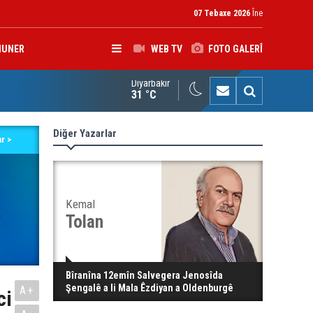
07 Tebaxe 2026
Îne
HUNER
WEB TV
FOTO GALERÎ
Diyarbakır
kolîna navendeke Amerîkayê: Pêşmerge hevparekî girîng e û div
31 °C
Diğer Yazarlar
r >
Kemal
Tolan
Bîranîna 12emîn Salvegera Jenosîda
Şengalê a li Mala Êzdiyan a Oldenburgê
A+
ci