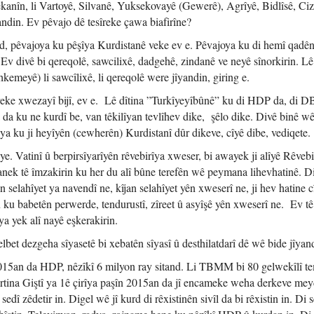
kanîn, li Vartoyê, Silvanê, Yuksekovayê (Gewerê), Agrîyê, Bidlîsê, Ciz
ndin. Ev pêvajo dê tesîreke çawa biafirîne?
d, pêvajoya ku pêşîya Kurdistanê veke ev e. Pêvajoya ku di hemî qadên
. Ev divê bi qereqolê, sawcilixê, dadgehê, zindanê ve neyê sînorkirin. Lê
emeyê) li sawcîlixê, li qereqolê were jîyandin, giring e.
eke xwezayî bijî, ev e. Lê dîtina ”Turkîyeyîbûnê” ku di HDP da, di D
da ku ne kurdî be, van têkilîyan tevlîhev dike, şêlo dike. Divê binê w
ya ku ji heyîyên (cewherên) Kurdistanî dûr dikeve, cîyê dibe, vediqete.
e. Vatinî û berpirsîyarîyên rêvebirîya xweser, bi awayek ji alîyê Rêvebi
anek tê îmzakirin ku her du alî bûne terefên wê peymana lihevhatinê. D
an selahîyet ya navendî ne, kîjan selahîyet yên xweserî ne, ji hev hatine c
n ku babetên perwerde, tendurustî, zîreet û asyîşê yên xweserî ne. Ev t
a yek alî nayê eşkerakirin.
et dezgeha sîyasetê bi xebatên sîyasî û desthilatdarî dê wê bide jîyan
 2015an da HDP, nêzîkî 6 milyon ray sitand. Li TBMM bi 80 gelwekîlî te
jartina Giştî ya 1ê çirîya paşîn 2015an da jî encameke weha derkeve me
dî zêdetir in. Digel wê jî kurd di rêxistinên sivîl da bi rêxistin in. Di 