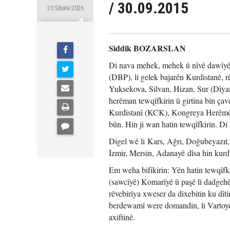
/ 30.09.2015
20 Sibate 2026
Siddik BOZARSLAN
Di nava mehek, mehek û nîvê dawîyê
(DBP), li gelek bajarên Kurdistanê, r
Yuksekova, Silvan, Hizan, Sur (Dîyarba
herêman tewqîfkirin û girtina bin çav
Kurdistanî (KCK), Kongreya Herê
bûn. Hin ji wan hatin tewqîfkirin. Di 
Digel wê li Kars, Ağrı, Doğubeyazıt,
İzmir, Mersin, Adanayê dîsa hin kurd x
Em weha bifikirin: Yên hatin tewqîfki
(sawcîyê) Komarîyê û paşê li dadgehê 
rêvebirîya xweser da dixebitin ku dîti
berdewamî were domandin, li Vartoyê
axiftinê.