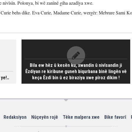
e nivîsîn. Polonya, bi wê zanînê giha azadîya xwe.
 Curie behs dike. Eva Curie, Madame Curie, wergêr: Mebrure Sami Ko
Bila ew hêz û kesên ku, xwandin û nivîsandin ji
Êzdiyan re kiribune guneh biqurbana binê lingên vê
ye!..
keça Êzdî bin û ez biraziya xwe pîroz dikim !
Redaksiyon
Nûçeyên rojê
Têke malpera xwe
Bike favorî