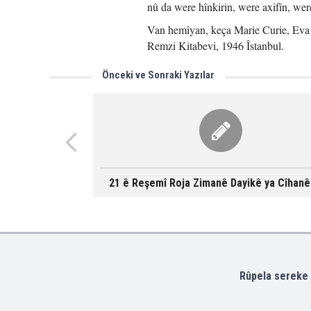
nû da were hînkirin, were axifîn, wer
Van hemîyan, keça Marie Curie, Eva
Remzi Kitabevi, 1946 Îstanbul.
Önceki ve Sonraki Yazılar
21 ê Reşemî Roja Zimanê Dayikê ya Cîhanê 
Rûpela sereke