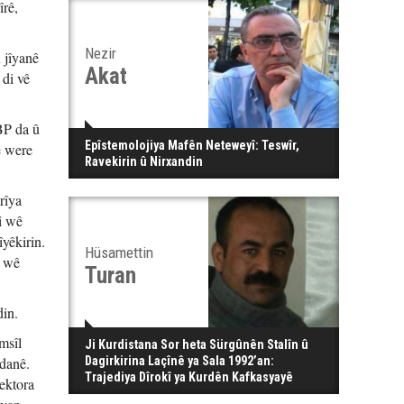
îrê,
Nezir
 jîyanê
Akat
 di vê
BP da û
Epîstemolojiya Mafên Neteweyî: Teswîr,
ê were
Ravekirin û Nirxandin
rîya
i wê
îyêkirin.
Hüsamettin
ê wê
Turan
din.
msîl
Ji Kurdistana Sor heta Sürgûnên Stalîn û
ydanê.
Dagirkirina Laçînê ya Sala 1992’an:
Trajediya Dîrokî ya Kurdên Kafkasyayê
sektora