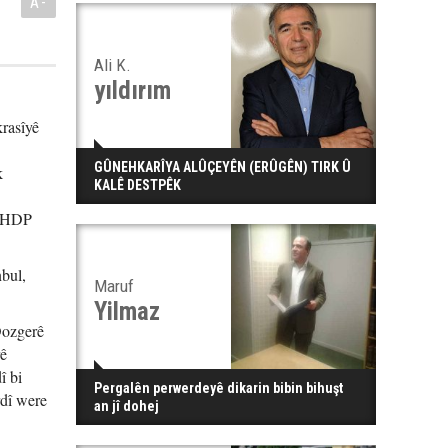
A-
Ali K.
yıldırım
rasîyê
GÛNEHKARÎYA ALÛÇEYÊN (ERÛGÊN) TIRK Û
k
KALÊ DESTPÊK
û HDP
nbul,
Maruf
Yilmaz
 Dozgerê
rê
î bi
Pergalên perwerdeyê dikarin bibin bihuşt
rdî were
an jî dohej