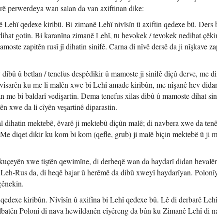
rê perwerdeya wan salan da van axiftinan dike:
Lehî qedexe kiribû. Bi zimanê Lehî nivîsîn û axiftin qedexe bû. Ders b
ihat gotin. Bi karanîna zimanê Lehî, tu hevokek / tevokek nedihat çêkir
moste zapitên rusî jî dihatin sinifê. Carna di nîvê dersê da ji nîşkave za
ibû û betlan / tenefus despêdikir û mamoste ji sinifê diçû derve, me d
vîsarên ku me li malên xwe bi Lehî amade kiribûn, me nîşanê hev dida
n me bi baldarî vedişartin. Dema tenefus xilas dibû û mamoste dihat sini
n xwe da li cîyên veşartinê diparastin.
 dihatin mektebê, êvarê ji mektebû diçûn malê; di navbera xwe da tenê
. Me diqet dikir ku kom bi kom (qefle, grub) ji malê biçin mektebê û ji 
û kuçeyên xwe tiştên qewimîne, di derheqê wan da haydarî didan hevalê
n Leh-Rus da, di heqê bajar û herêmê da dibû xweyî haydarîyan. Polonî
 çênekin.
qedexe kiribûn. Nivîsîn û axifîna bi Lehî qedexe bû. Lê di derbarê Lehî
lbatên Polonî di nava hewildanên cîyêreng da bûn ku Zimanê Lehî di n