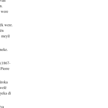
 van
n.
î were
pêk were.
bên
e meyîl
neke.
 (1867-
Pierre
Dîroka
 welê
yeka dî
îya