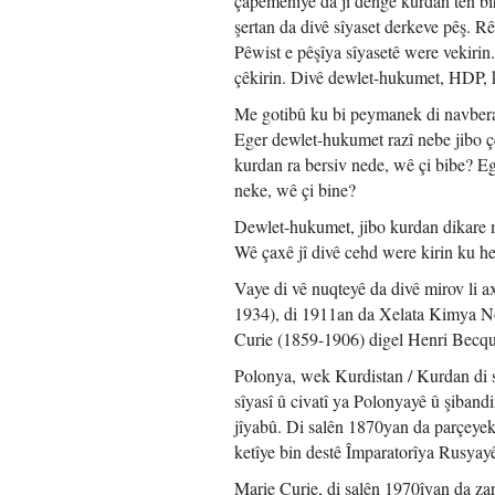
çapemenîyê da jî dengê kurdan tên bi
şertan da divê sîyaset derkeve pêş. Rê
Pêwist e pêşîya sîyasetê were vekirin.
çêkirin. Divê dewlet-hukumet, HDP, 
Me gotibû ku bi peymanek di navbera 
Eger dewlet-hukumet razî nebe jibo ç
kurdan ra bersiv nede, wê çi bibe? E
neke, wê çi bine?
Dewlet-hukumet, jibo kurdan dikare 
Wê çaxê jî divê cehd were kirin ku h
Vaye di vê nuqteyê da divê mirov li 
1934), di 1911an da Xelata Kimya No
Curie (1859-1906) digel Henri Becque
Polonya, wek Kurdistan / Kurdan di se
sîyasî û civatî ya Polonyayê û şiban
jîyabû. Di salên 1870yan da parçeyek
ketîye bin destê Împaratorîya Rusyayê
Marie Curie, di salên 1970îyan da zar