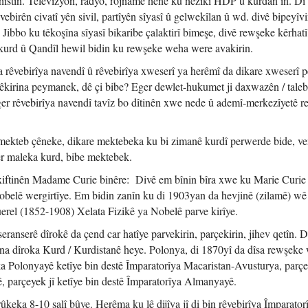
hîstin. Televizyon, radyo, rojname hene ku nêzîkî HDP û kurdan in. Di
vebirên civatî yên sivil, partîyên sîyasî û gelwekîlan û wd. divê bipeyîvi
 Jibbo ku têkoşîna sîyasî bikaribe çalaktirî bimeşe, divê rewşeke kêrhat
kurd û Qandîl hewil bidin ku rewşeke weha were avakirin.
rêvebirîya navendî û rêvebirîya xweserî ya herêmî da dikare xweserî 
êkirina peymanek, dê çi bibe? Eger dewlet-hukumet ji daxwazên / tale
ger rêvebirîya navendî tavîz bo dîtinên xwe nede û ademî-merkezîyetê r
mekteb çêneke, dikare mektebeka ku bi zimanê kurdî perwerde bide, ve
er maleka kurd, bibe mektebek.
axiftinên Madame Curie binêre: Divê em bînin bîra xwe ku Marie Curie
belê wergirtîye. Em bidin zanîn ku di 1903yan da hevjinê (zilamê) wê 
rel (1852-1908) Xelata Fizikê ya Nobelê parve kirîye.
ranserê dîrokê da çend car hatîye parvekirin, parçekirin, jihev qetîn. 
dina dîroka Kurd / Kurdistanê heye. Polonya, di 1870yî da dîsa rewşeke
a Polonyayê ketîye bin destê Împaratorîya Macaristan-Avusturya, parçe
, parçeyek jî ketîye bin destê Împaratorîya Almanyayê.
ûkeka 8-10 salî bûye. Herêma ku lê dijîya jî di bin rêvebirîya Împarator