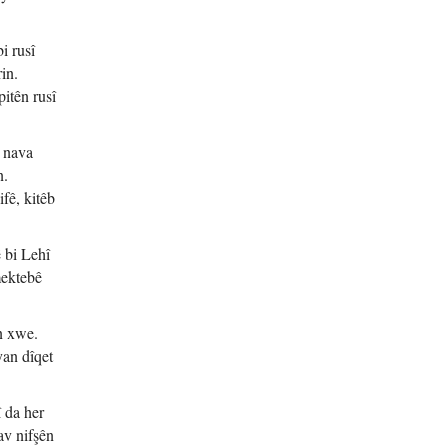
i rusî
in.
pitên rusî
i nava
n.
fê, kitêb
 bi Lehî
mektebê
n xwe.
yan dîqet
 da her
av nifşên