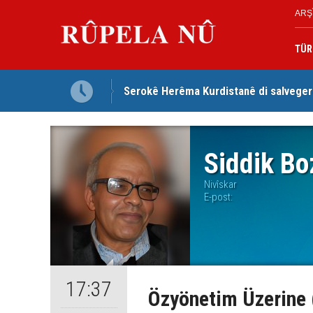
ARŞ
TÜR
Serokê Herêma Kurdistanê di salveger
Tirkiye, Pakistan û Erebistana Siûdî ‘
Siddik Bo
Nivîskar
E-post:
17:37
Özyönetim Üzerine 