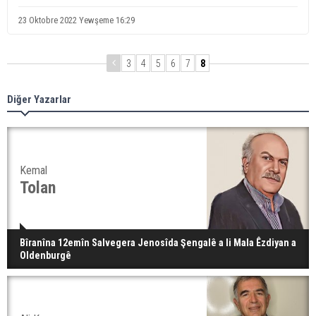
23 Oktobre 2022 Yewşeme 16:29
3
4
5
6
7
8
Diğer Yazarlar
Kemal
Tolan
Bîranîna 12emîn Salvegera Jenosîda Şengalê a li Mala Êzdiyan a
Oldenburgê