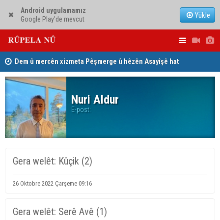
Android uygulamamız
Yükle
Google Play'de mevcut
Dem û mercên xizmeta Pêşmerge û hêzên Asayîşê hat
Jina Kurd Ş
pejirandin
Nuri Aldur
E-post:
Gera welêt: Kûçik (2)
26 Oktobre 2022 Çarşeme 09:16
Gera welêt: Serê Avê (1)