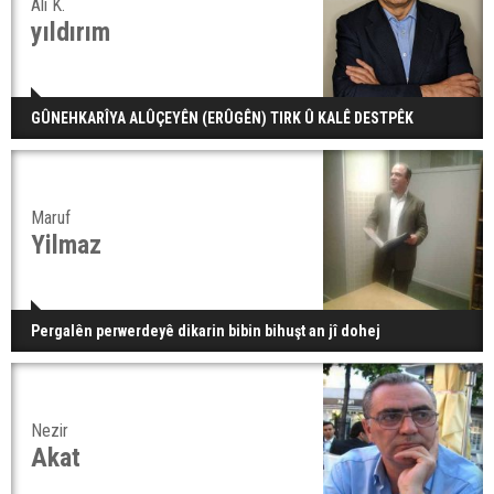
Ali K.
yıldırım
GÛNEHKARÎYA ALÛÇEYÊN (ERÛGÊN) TIRK Û KALÊ DESTPÊK
Maruf
Yilmaz
Pergalên perwerdeyê dikarin bibin bihuşt an jî dohej
Nezir
Akat