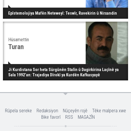
Epîstemolojiya Mafên Neteweyî: Teswîr, Ravekirin û Nirxandin
Hüsamettin
Turan
Ji Kurdistana Sor heta Sürgûnên Stalîn û Dagirkirina Laçînê ya
Sala 1992’an: Trajediya Dîrokî ya Kurdên Kafkasyayê
Rûpela sereke
Redaksiyon
Nûçeyên rojê
Têke malpera xwe
Bike favorî
RSS
MAGAZÎN