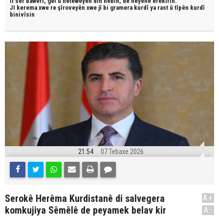
li ser bawerî, gel û neteweyên din hebin,
dê neyêne erêkirin.
JI kerema xwe re şîroveyên xwe jî bi
gramera kurdî
ya rast û
tîpên kurdî
binivîsin
21:54
07 Tebaxe 2026
Serokê Herêma Kurdistanê di salvegera
A+
komkujiya Sêmêlê de peyamek belav kir
A-