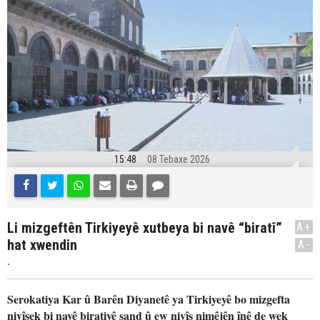
15:48
08 Tebaxe 2026
Li mizgeftên Tirkiyeyê xutbeya bi navê “biratî”
A+
hat xwendin
A-
.
Serokatiya Kar û Barên Diyanetê ya Tirkiyeyê bo mizgefta
nivîsek bi navê biratiyê şand û ew nivîs nimêjên înê de wek