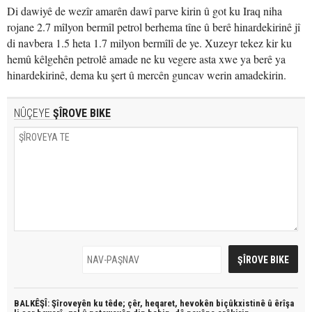
Di dawiyê de wezîr amarên dawî parve kirin û got ku Iraq niha
rojane 2.7 mîlyon bermîl petrol berhema tîne û berê hinardekirinê jî
di navbera 1.5 heta 1.7 milyon bermîlî de ye. Xuzeyr tekez kir ku
hemû kêlgehên petrolê amade ne ku vegere asta xwe ya berê ya
hinardekirinê, dema ku şert û mercên guncav werin amadekirin.
NÛÇEYE
ŞÎROVE BIKE
BALKÊŞÎ: Şîroveyên ku têde;
çêr, heqaret, hevokên biçûkxistinê û êrîşa