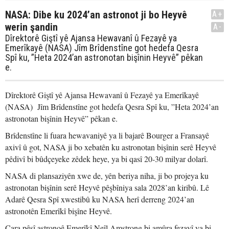
NASA: Dibe ku 2024’an astronot ji bo Heyvê
A+
werin şandin
A-
Dîrektorê Giştî yê Ajansa Hewavanî û Fezayê ya
Emerîkayê (NASA) Jîm Brîdenstîne got hedefa Qesra
Spî ku, ”Heta 2024’an astronotan bişînin Heyvê” pêkan
e.
Dîrektorê Giştî yê Ajansa Hewavanî û Fezayê ya Emerîkayê
(NASA) Jîm Brîdenstîne got hedefa Qesra Spî ku, ”Heta 2024’an
astronotan bişînin Heyvê” pêkan e.
Brîdenstîne li fuara hewavaniyê ya li bajarê Bourger a Fransayê
axivî û got, NASA ji bo xebatên ku astronotan bişînin serê Heyvê
pêdivî bi bûdçeyeke zêdek heye, ya bi qasî 20-30 milyar dolarî.
NASA di plansaziyên xwe de, yên beriya niha, ji bo projeya ku
astronotan bişînin serê Heyvê pêşbîniya sala 2028’an kiribû. Lê
Adarê Qesra Spî xwestibû ku NASA herî derreng 2024’an
astronotên Emerîkî bişîne Heyvê.
Cara pêşî astronoê Emerîkî Neîl Amstrong bi amûra fezayî ya bi