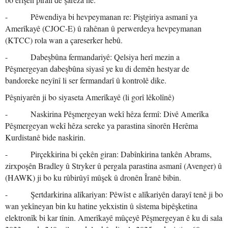
- Pêwendiya bi hevpeymanan re: Piştgiriya asmanî ya
Amerîkayê (CJOC-E) û rahênan û perwerdeya hevpeymanan
(KTCC) rola wan a çareserker hebû.
- Dabeşbûna fermandariyê: Qelsiya herî mezin a
Pêşmergeyan dabeşbûna siyasî ye ku di demên hestyar de
bandoreke neyînî li ser fermandarî û kontrolê dike.
Pêşniyarên ji bo siyaseta Amerîkayê (li gorî lêkolînê)
- Naskirina Pêşmergeyan wekî hêza fermî: Divê Amerîka
Pêşmergeyan wekî hêza sereke ya parastina sînorên Herêma
Kurdistanê bide naskirin.
- Pirçekkirina bi çekên giran: Dabînkirina tankên Abrams,
zirxpoşên Bradley û Stryker û pergala parastina asmanî (Avenger) û
(HAWK) ji bo ku rûbirûyî mûşek û dronên Îranê bibin.
- Şertdarkirina alîkariyan: Pêwîst e alîkariyên darayî tenê ji bo
wan yekîneyan bin ku hatine yekxistin û sîstema bipêşketina
elektronîk bi kar tînin. Amerîkayê mûçeyê Pêşmergeyan ê ku di sala