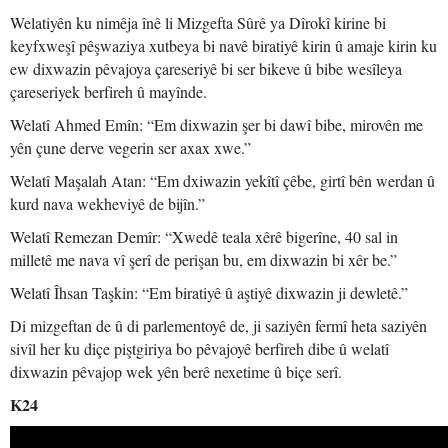
Welatiyên ku nimêja înê li Mizgefta Sûrê ya Dîrokî kirine bi
keyfxweşî pêşwaziya xutbeya bi navê biratiyê kirin û amaje kirin ku
ew dixwazin pêvajoya çareseriyê bi ser bikeve û bibe wesîleya
çareseriyek berfireh û mayînde.
Welatî Ahmed Emîn: “Em dixwazin şer bi dawî bibe, mirovên me
yên çune derve vegerin ser axax xwe.”
Welatî Maşalah Atan: “Em dxiwazin yekîtî çêbe, girtî bên werdan û
kurd nava wekheviyê de bijîn.”
Welatî Remezan Demîr: “Xwedê teala xêrê bigerîne, 40 sal in
milletê me nava vî şerî de perişan bu, em dixwazin bi xêr be.”
Welatî Îhsan Taşkin: “Em biratiyê û aştiyê dixwazin ji dewletê.”
Di mizgeftan de û di parlementoyê de, ji saziyên fermî heta saziyên
sivîl her ku diçe piştgiriya bo pêvajoyê berfireh dibe û welatî
dixwazin pêvajop wek yên berê nexetime û biçe serî.
K24