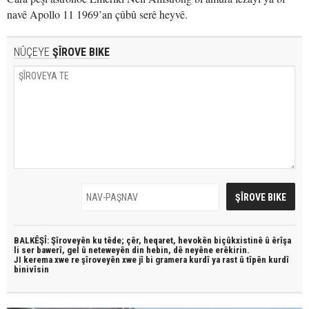
navê Apollo 11 1969’an çûbû serê heyvê.
NÛÇEYE
ŞÎROVE BIKE
BALKÊŞÎ: Şîroveyên ku têde;
çêr, heqaret, hevokên biçûkxistinê û êrîşa
li ser bawerî, gel û neteweyên din hebin,
dê neyêne erêkirin.
JI kerema xwe re şîroveyên xwe jî bi
gramera kurdî
ya rast û
tîpên kurdî
binivîsin