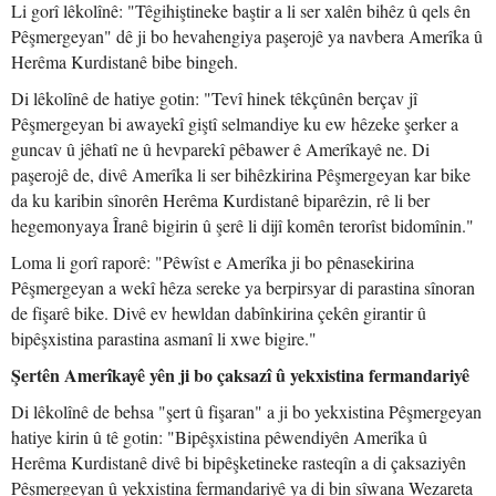
Li gorî lêkolînê: "Têgihiştineke baştir a li ser xalên bihêz û qels ên
Pêşmergeyan" dê ji bo hevahengiya paşerojê ya navbera Amerîka û
Herêma Kurdistanê bibe bingeh.
Di lêkolînê de hatiye gotin: "Tevî hinek têkçûnên berçav jî
Pêşmergeyan bi awayekî giştî selmandiye ku ew hêzeke şerker a
guncav û jêhatî ne û hevparekî pêbawer ê Amerîkayê ne. Di
paşerojê de, divê Amerîka li ser bihêzkirina Pêşmergeyan kar bike
da ku karibin sînorên Herêma Kurdistanê biparêzin, rê li ber
hegemonyaya Îranê bigirin û şerê li dijî komên terorîst bidomînin."
Loma li gorî raporê: "Pêwîst e Amerîka ji bo pênasekirina
Pêşmergeyan a wekî hêza sereke ya berpirsyar di parastina sînoran
de fişarê bike. Divê ev hewldan dabînkirina çekên girantir û
bipêşxistina parastina asmanî li xwe bigire."
Şertên Amerîkayê yên ji bo çaksazî û yekxistina fermandariyê
Di lêkolînê de behsa "şert û fişaran" a ji bo yekxistina Pêşmergeyan
hatiye kirin û tê gotin: "Bipêşxistina pêwendiyên Amerîka û
Herêma Kurdistanê divê bi bipêşketineke rasteqîn a di çaksaziyên
Pêşmergeyan û yekxistina fermandariyê ya di bin sîwana Wezareta