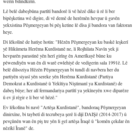
werin bilindkirin.
Lê belê dabeşbûna partîtî bandorê li vê hêzê dike û rê li ber
bipêşketina wê digire, di vê demê de herêmên hevpar û gavên
yekxistina Pêşmergeyan bi pêş ketine lê dîsa jî bandora van faktoran
heye.
Di lêkolînê de hatiye hotin: "Hêzên Pêşmergeyan ku baskê leşkerî
yê Hikûmeta Herêma Kurdistanê ne, li Rojhilata Navîn yek ji
hevparên parastinê yên herî girîng ên Amerîkayê bûne ku
pêwendiyên wan ên di warê ewlehiyê de vedigerin sala 1991ê. Lê
belê dilsoziya Hêzên Pêşmergeyan bi tundî di navbera her du
partiyên siyasî yên sereke yên Herêma Kurdistanê (Partiya
Demokrat a Kurdistanê û Yekîtiya Niştimanî ya Kurdistanê) de
dabeş bûye; her alî fermandariya partîtî ya yekîneyên xwe diparêze
û ev jî rêgir e li ber vê hêzê."
Ev lêkolîna bi navê "Artêşa Kurdistanê", bandoraq Pêşmergeyan
dinirxîne, bi taybetî di tecrubeya şerê li dijî DAIŞê (2014-2017) û
pevçûnên wan ên piş tre yên li gel artêşa Îraqê û "komên çekdar ên
nêzîkî Îranê" de.