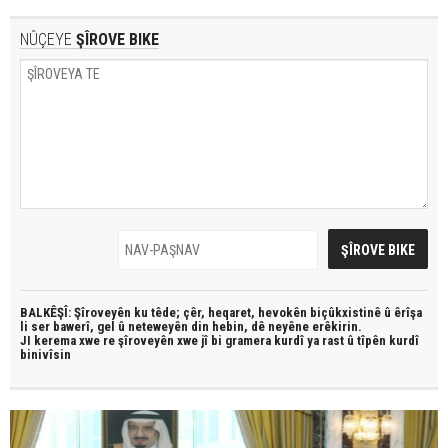
NÛÇEYE
ŞÎROVE BIKE
BALKÊŞÎ: Şîroveyên ku têde;
çêr, heqaret, hevokên biçûkxistinê û êrîşa
li ser bawerî, gel û neteweyên din hebin,
dê neyêne erêkirin.
JI kerema xwe re şîroveyên xwe jî bi
gramera kurdî
ya rast û
tîpên kurdî
binivîsin