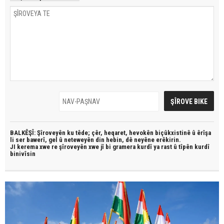
BALKÊŞÎ: Şîroveyên ku têde;
çêr, heqaret, hevokên biçûkxistinê û êrîşa
li ser bawerî, gel û neteweyên din hebin,
dê neyêne erêkirin.
JI kerema xwe re şîroveyên xwe jî bi
gramera kurdî
ya rast û
tîpên kurdî
binivîsin