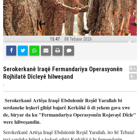
15:47
08 Tebaxe 2026
Serokerkanê Iraqê Fermandariya Operasyonên
A+
Rojhilatê Dîcleyê hilweşand
A-
.
Serokerkanê Artêşa Iraqê Ebdulemîr Reşîd Yarallah bi
serdaneke leşkerî gihîşt bajarê Kerkûkê û di yekem gava xwe
de, biryar da ku "Fermandariya Operasyonên Rojavayê Dîcle"
were hilweşandin.
Serokerkanê Artêşa Iraqê Ebdulemîr Reşîd Yarallah, îro 8ê Tebaxê
tevî şandeke bilind a leşkerî gihîşt Kerkûkê û bi fermandarên