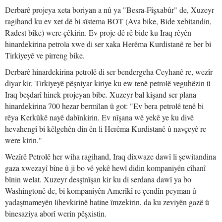
Derbarê projeya xeta boriyan a nû ya "Besra-Fîşxabûr" de, Xuzeyr
ragihand ku ev xet dê bi sîstema BOT (Ava bike, Bide xebitandin,
Radest bike) were çêkirin. Ev proje dê rê bide ku Iraq rêyên
hinardekirina petrola xwe di ser xaka Herêma Kurdistanê re ber bi
Tirkiyeyê ve pirreng bike.
Derbarê hinardekirina petrolê di ser bendergeha Ceyhanê re, wezîr
diyar kir, Tirkiyeyê pêşniyar kiriye ku ew tenê petrolê veguhêzin û
Iraq beşdarî hinek projeyan bibe. Xuzeyr bal kişand ser plana
hinardekirina 700 hezar bermîlan û got: "Ev bera petrolê tenê bi
rêya Kerkûkê nayê dabînkirin. Ev nîşana wê yekê ye ku divê
hevahengî bi kêlgehên din ên li Herêma Kurdistanê û navçeyê re
were kirin."
Wezîrê Petrolê her wiha ragihand, Iraq dixwaze dawî li şewitandina
gaza xwezayî bîne û ji bo vê yekê hewl didin kompaniyên cîhanî
bînin welat. Xuzeyr desştnîşan kir ku di serdana dawî ya bo
Washingtonê de, bi kompaniyên Amerîkî re çendîn peyman û
yadaştnameyên lihevkirinê hatine îmzekirin, da ku zeviyên gazê û
binesaziya aborî werin pêşxistin.