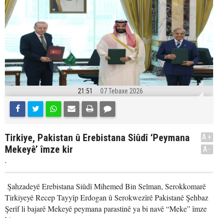
21:51
07 Tebaxe 2026
Tirkiye, Pakistan û Erebistana Siûdî ‘Peymana
A+
Mekeyê’ îmze kir
A-
.
Şahzadeyê Erebistana Siûdî Mihemed Bin Selman, Serokkomarê
Tirkiyeyê Recep Tayyîp Erdogan û Serokwezîrê Pakistanê Şehbaz
Şerîf li bajarê Mekeyê peymana parastinê ya bi navê “Meke” îmze