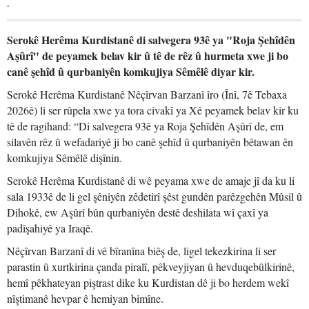
.
Serokê Herêma Kurdistanê di salvegera 93ê ya "Roja Şehîdên
Aşûrî" de peyamek belav kir û tê de rêz û hurmeta xwe ji bo
canê şehîd û qurbaniyên komkujiya Sêmêlê diyar kir.
Serokê Herêma Kurdistanê Nêçîrvan Barzanî îro (Înî, 7ê Tebaxa
2026ê) li ser rûpela xwe ya tora civakî ya Xê peyamek belav kir ku
tê de ragihand: “Di salvegera 93ê ya Roja Şehîdên Aşûrî de, em
silavên rêz û wefadariyê ji bo canê şehîd û qurbaniyên bêtawan ên
komkujiya Sêmêlê dişînin.
Serokê Herêma Kurdistanê di wê peyama xwe de amaje jî da ku li
sala 1933ê de li gel şêniyên zêdetirî şêst gundên parêzgehên Mûsil û
Dihokê, ew Aşûrî bûn qurbaniyên destê deshilata wî çaxî ya
padîşahiyê ya Iraqê.
Nêçîrvan Barzanî di vê bîranîna biêş de, ligel tekezkirina li ser
parastin û xurtkirina çanda piralî, pêkveyjiyan û hevduqebûlkirinê,
hemî pêkhateyan piştrast dike ku Kurdistan dê ji bo herdem wekî
nîştimanê hevpar ê hemiyan bimîne.