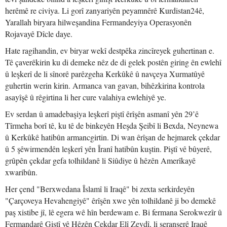
herêmê re civiya. Li gorî zanyariyên peyamnêrê Kurdistan24ê,
Yarallah biryara hilweşandina Fermandeyiya Operasyonên
Rojavayê Dîcle daye.
Hate ragihandin, ev biryar wekî destpêka zincîreyek guhertinan e.
Tê çaverêkirin ku di demeke nêz de di gelek postên giring ên ewlehî
û leşkerî de li sînorê parêzgeha Kerkûkê û navçeya Xurmatûyê
guhertin werin kirin. Armanca van gavan, bihêzkirina kontrola
asayîşê û rêgirtina li her cure valahiya ewlehiyê ye.
Ev serdan û amadebaşiya leşkerî piştî êrîşên asmanî yên 29’ê
Tîrmeha borî tê, ku tê de binkeyên Heşda Şeibî li Bexda, Neynewa
û Kerkûkê hatibûn armancgirtin. Di wan êrîşan de hejmarek çekdar
û 5 şêwirmendên leşkerî yên Îranî hatibûn kuştin. Piştî vê bûyerê,
grûpên çekdar gefa tolhildanê li Siûdiye û hêzên Amerîkayê
xwaribûn.
Her çend "Berxwedana Îslamî li Iraqê" bi zexta serkirdeyên
"Çarçoveya Hevahengiyê" êrîşên xwe yên tolhildanê ji bo demekê
paş xistibe jî, lê egera wê hîn berdewam e. Bi fermana Serokwezîr û
Fermandarê Giştî yê Hêzên Çekdar Elî Zeydî, li seranserê Iraqê