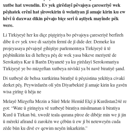
xutbe hat xwendin. Ev yek girêdayî pêvajoya çareseriyê wek
pêşhatek erênî hat şîrovekirin û welatiyan jî amaje kirin ku ew
hêvî û daxwaz dikin pêvajo biçe serî û aştiyek mayînde pêk
were.
Li Tirkiyeyê her ku diçe piştgiriya bo pêvajoya çareseriyê berfireh
dibe û ev yek xwe di saziyên fermî de jî dide der. Demeke ku
projeyasaya pêvajoyê gihiştiye parlementoya Tirkiyeyê û tê
pêşbînîkirin ku di hefteya pêş de wek yasa bikeve meriyetê de
Serokatiya Kar û Barên Diyanetê ya ku girêdayî Serokomariya
Tirkiyeyê ye bo mizgeftan xutbeya nivîskî ya bi navê biratiyê şand.
Di xutbeyê de behsa xurtkirina biratîyê û pêşxistina yekîtiya civakî
derket pêş. Peywirdarên olî yên Diyarbekirê jî amaje kirin ku gavên
wisa girîng û hêja ne
Melayê Mizgefta Mezin a Sûrê Mele Hemîd Elçî ji Kurdistan24ê re
got: “Wate û giringiya vê xutbeyê biratiya misilmanan û biratiya
Kurd û Tirkan bû, xwedê teala qurana pîroz de dibêje min we ji jin
û mêrekî afirand û zarokên we çêbûn û ew jî bi neteweyên cuda
zêde bûn ku divê ev qewim neyên înkarkirin.”