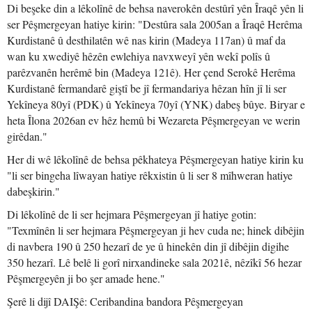
Di beşeke din a lêkolînê de behsa naverokên destûrî yên Îraqê yên li
ser Pêşmergeyan hatiye kirin: "Destûra sala 2005an a Îraqê Herêma
Kurdistanê û desthilatên wê nas kirin (Madeya 117an) û maf da
wan ku xwediyê hêzên ewlehiya navxweyî yên wekî polîs û
parêzvanên herêmê bin (Madeya 121ê). Her çend Serokê Herêma
Kurdistanê fermandarê giştî be jî fermandariya hêzan hîn jî li ser
Yekîneya 80yî (PDK) û Yekîneya 70yî (YNK) dabeş bûye. Biryar e
heta Îlona 2026an ev hêz hemû bi Wezareta Pêşmergeyan ve werin
girêdan."
Her di wê lêkolînê de behsa pêkhateya Pêşmergeyan hatiye kirin ku
"li ser bingeha lîwayan hatiye rêkxistin û li ser 8 mîhweran hatiye
dabeşkirin."
Di lêkolînê de li ser hejmara Pêşmergeyan jî hatiye gotin:
"Texmînên li ser hejmara Pêşmergeyan ji hev cuda ne; hinek dibêjin
di navbera 190 û 250 hezarî de ye û hinekên din jî dibêjin digihe
350 hezarî. Lê belê li gorî nirxandineke sala 2021ê, nêzîkî 56 hezar
Pêşmergeyên ji bo şer amade hene."
Şerê li dijî DAIŞê: Ceribandina bandora Pêşmergeyan