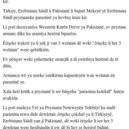
kir.
Tirkiye, Erebistana Siûdî û Pakistanê li bajarê Mekeyê yê Erebistana
Siûdî peymaneke parastinê ya hevbeş îmze kir.
Li gorî daxuyaniya Wezareta Karên Derve ya Pakistanê, ev peyman
armanc dike ku aramiya herêmî biparêze.
Êrişeke leşkerî ya li yek ji van 3 welatan dê wekî "êrişeke li her 3
welatan" were qebûlkirin.
Ev pêngav wekî guherîneke stratejîk a di ewlehiya herêmê de tê
dîtin.
Armanca wê ya sereke xurtkirina kapasîteyên wan welatan ên
parastinê ye.
Xala herî krîtîk a peymanê li ser bingeha "parastina kolektîf" hatiye
avakirin.
Li gorî madeya 51ê ya Peymana Neteweyên Yekbûyî ku mafê
parastina rewa dide dewletan; êrişeke çekdarî ya li Tirkiyeyê,
Erebistana Siûdî yan jî Pakistanê, dê wekî êrişeke li ser her 3
dewletan were hesibandin û ew dê bi hev re bersivê bidinê.