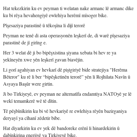
Hat tekezkirin ku ev peyman ti welatan nake armanc lê armanc dike
ku bi rêya hevahengiyê ewlehiya herêmî mîsoger bike.
Pîşesaziya parastinê û têkoşîna li dijî terorê
Peyman ne tenê di asta operasyonên leşkerî de, di warê pîşesaziya
parastinê de jî girîng e.
Her 3 welat dê ji bo bipêşxistina şiyana xebata bi hev re ya
yekîneyên xwe yên leşkerî gavan biavêjin.
Li gorî agahiyan ev hevkarî dê piştgiriyê bide stratejiya "Herêma
Bêteror" ku rê li ber “bipêşketinên terorê” yên li Rojhilata Navîn û
Asyaya Başûr were girtin.
Ji bo Tirkiyeyê, ev peyman ne alternatîfa endamtiya NATOyê ye lê
wekî temamkerê wê tê dîtin.
Tê pêşbînîkirin ku bi vê hevkariyê re ewlehiya rêyên bazirganiya
deryayî ya cîhanî zêdetir bibe.
Hat diyarkirin ku ev yek dê bandoreke erênî li hinardekirin û
dabînkirina enerjiyê ya Tirkiyeyê bike.