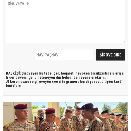
BALKÊŞÎ: Şîroveyên ku têde;
çêr, heqaret, hevokên biçûkxistinê û êrîşa
li ser bawerî, gel û neteweyên din hebin,
dê neyêne erêkirin.
JI kerema xwe re şîroveyên xwe jî bi
gramera kurdî
ya rast û
tîpên kurdî
binivîsin