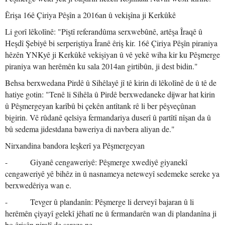
Êrişa 16ê Çiriya Pêşîn a 2016an û vekişîna ji Kerkûkê
Li gorî lêkolînê: "Piştî referandûma serxwebûnê, artêşa Îraqê û
Heşdî Şebiyê bi serperiştiya Îranê êriş kir. 16ê Çiriya Pêşîn piraniya
hêzên YNKyê ji Kerkûkê vekişiyan û vê yekê wiha kir ku Pêşmerge
piraniya wan herêmên ku sala 2014an girtibûn, ji dest bidin."
Behsa berxwedana Pirdê û Sihêlayê jî tê kirin di lêkolînê de û tê de
hatiye gotin: "Tenê li Sihêla û Pirdê berxwedaneke dijwar hat kirin
û Pêşmergeyan karîbû bi çekên antîtank rê li ber pêşveçûnan
bigirin. Vê rûdanê qelsiya fermandariya duserî û partîtî nîşan da û
bû sedema jidestdana baweriya di navbera aliyan de."
Nirxandina bandora leşkerî ya Pêşmergeyan
- Giyanê cengaweriyê: Pêşmerge xwediyê giyanekî
cengaweriyê yê bihêz in û nasnameya neteweyî sedemeke sereke ya
berxwedêriya wan e.
- Tevger û plandanîn: Pêşmerge li derveyî bajaran û li
herêmên çiyayî gelekî jêhatî ne û fermandarên wan di plandanîna ji
bo êrişên piralî de şareza ne.