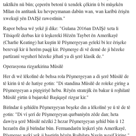
taktîkên nû bûn; çeperên betonî û xendek çêkirin û bi mûşekên
Mîlan ên antîtank ku hevpeymanan dabûn wan, wan karîbû êrişên
xwekujî yên DAIŞê rawestînin."
Rapor behsa wê yekê jî dike: "Gulana 2016an DAIŞê xeta li
Tilsiqofê derbas kir û leşkerekî Hêzên Taybet ên Amerîkayê
(Charlie Keating) hat kuştin lê Pêşmergeyan gelekî bi lez êrişeke
berevajî kir û herêm paqij kir. Pêşmerge di vê demê de ji hêzeke
partîzanî veguherî hêzeke jêhatî ya di şerê klasîk de."
Operasyona rizgarkirina Mûsilê
Her di wê lêkolînê de behsa rola Pêşmergeyan a di şerê Mûsilê de
tê kirin û tê de hatiye gotin: "Di standina Mûsilê de roleke girîng a
Pêşmergeyan a piştgiriyê hebu. Rêyên stratejîk ên bakur û rojhilatê
Mûsilê girtin û bajarokê Başîqayê rizgar kir."
Birîndar û şehîdên Pêşmergeyan beşeke din a lêkolînê ye û tê de tê
gotin: "Di vî şerî de Pêşmergeyan qurbaniyên zêde dan; heta
dawiya şerê Mûsilê nêzîkî 2 hezar Pêşmergeyan şehîd bûn û 12
hezarên din jî birîndar bûn. Fermandarên leşkerî yên Amerîkayê,
Pêşmerge wekî yek ji baştirîn hêzên Rojhilata Navîn wesif kirine."