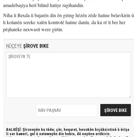
amadebaşiya herî bilind hatiye ragihandin.
Niha li Bexda û bajarên din ên giring hêzên zêde hatine belavkirin û
li kolanên sereke xalên kontrolê hatine danîn, da ku rê li ber her
pêşhateke nexwastî were girtin.
NÛÇEYE
ŞÎROVE BIKE
BALKÊŞÎ: Şîroveyên ku têde;
çêr, heqaret, hevokên biçûkxistinê û êrîşa
li ser bawerî, gel û neteweyên din hebin,
dê neyêne erêkirin.