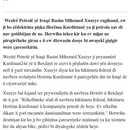
.
Wezîrê Petrolê yê Iraqê Basim Mihemed Xuzeyr ragihand, ew
ji bo zêdekirina pişka Herêma Kurdistanê ya ji petrola xav di
nav gotûbêjan de ne. Herwiha tekez kir ku ev mijar ne
pirsgirêkeke giran e û ew dixwazin dosye bi awayekî giştgir
were çareserkirin.
Wezîrê Petrolê yê Iraqê Basim Mihemed Xuzeyr ji peyamnêrê
Kurdistan24ê yê li Bexdayê re axivî û pêşhatên dawî yên dosyeya
neft û gazê nirxandin. Xuzeyr diyar kir ku hikûmeta federal di
navbera welatiyên Herêma Kurdistanê û parêzgehên din ên Iraqê de
ti ciyawaziyê nake.
Xuzeyr bal kişand ser peywendiyên di navbera Hewlêr û Bexdayê
de û got: "Rêkeftineke sêalî di navbera hikûmeta federal, hikûmeta
Herêma Kurdistanê û kompaniyên petrolê de heye. Ev rêkeftin
dikare li gorî encamên danûstandinan were sererastkirin." Herwiha
destnîşan kir ku ji bo gihîştina çareseriyeke niştimanî ya ku xizmeta
her du aliyan bike, pêdivî bi diyalogeke zêdetir heye.