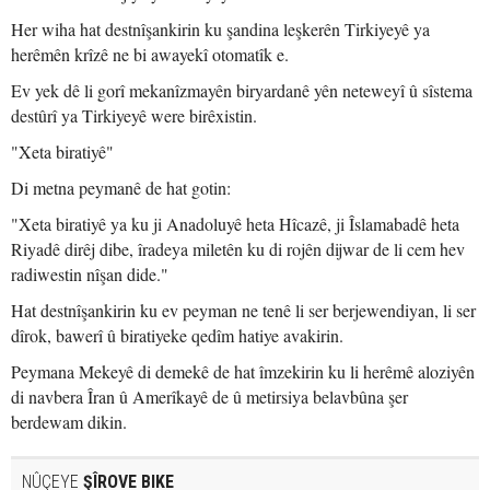
Her wiha hat destnîşankirin ku şandina leşkerên Tirkiyeyê ya
herêmên krîzê ne bi awayekî otomatîk e.
Ev yek dê li gorî mekanîzmayên biryardanê yên neteweyî û sîstema
destûrî ya Tirkiyeyê were birêxistin.
"Xeta biratiyê"
Di metna peymanê de hat gotin:
"Xeta biratiyê ya ku ji Anadoluyê heta Hîcazê, ji Îslamabadê heta
Riyadê dirêj dibe, îradeya miletên ku di rojên dijwar de li cem hev
radiwestin nîşan dide."
Hat destnîşankirin ku ev peyman ne tenê li ser berjewendiyan, li ser
dîrok, bawerî û biratiyeke qedîm hatiye avakirin.
Peymana Mekeyê di demekê de hat îmzekirin ku li herêmê aloziyên
di navbera Îran û Amerîkayê de û metirsiya belavbûna şer
berdewam dikin.
NÛÇEYE
ŞÎROVE BIKE