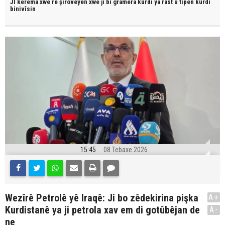
JI kerema xwe re şîroveyên xwe jî bi
gramera kurdî
ya rast û
tîpên kurdî
binivîsin
15:45
08 Tebaxe 2026
Wezîrê Petrolê yê Iraqê: Ji bo zêdekirina pişka
A+
Kurdistanê ya ji petrola xav em di gotûbêjan de
A-
ne