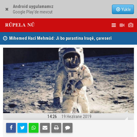
Android uygulamamız
Yükle
Google Play'de mevcut
Mihemed Hacî Mehmûd: Ji bo parastina Iraqê, çareserî
Serokerkan
sîstema konfederalî ye
Dîcleyê hi
14:26
19 Hezîrane 2019