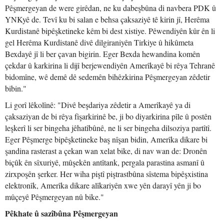
Pêşmergeyan de were girêdan, ne ku dabeşbûna di navbera PDK û
YNKyê de. Tevî ku bi salan e behsa çaksaziyê tê kirin jî, Herêma
Kurdistanê bipêşketineke kêm bi dest xistiye. Pêwendiyên kûr ên li
gel Herêma Kurdistanê divê dilgiraniyên Tirkiye û hikûmeta
Bexdayê jî li ber çavan bigirin. Eger Bexda hewandina komên
çekdar û karkirina li dijî berjewendiyên Amerîkayê bi rêya Tehranê
bidomîne, wê demê dê sedemên bihêzkirina Pêşmergeyan zêdetir
bibin."
Li gorî lêkolînê: "Divê beşdariya zêdetir a Amerîkayê ya di
çaksaziyan de bi rêya fişarkirinê be, ji bo diyarkirina pîle û postên
leşkerî li ser bingeha jêhatîbûnê, ne li ser bingeha dilsoziya partîtî.
Eger Pêşmerge bipêşketineke baş nîşan bidin, Amerîka dikare bi
şandina rasterast a çekan wan xelat bike, di nav wan de: Dronên
biçûk ên sîxuriyê, mûşekên antîtank, pergala parastina asmanî û
zirxpoşên şerker. Her wiha piştî piştrastbûna sîstema bipêşxistina
elektronîk, Amerîka dikare alîkariyên xwe yên darayî yên ji bo
mûçeyê Pêşmergeyan nû bike."
Pêkhate û sazîbûna Pêşmergeyan