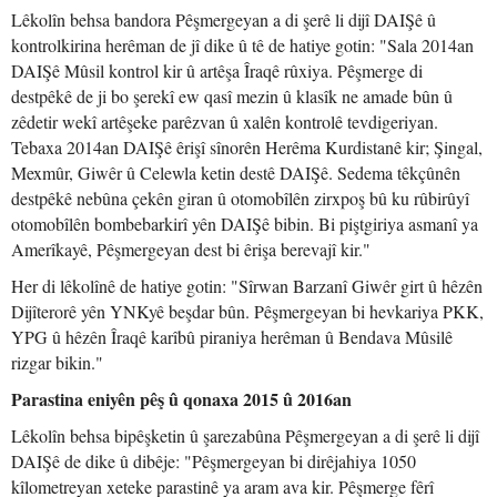
Lêkolîn behsa bandora Pêşmergeyan a di şerê li dijî DAIŞê û
kontrolkirina herêman de jî dike û tê de hatiye gotin: "Sala 2014an
DAIŞê Mûsil kontrol kir û artêşa Îraqê rûxiya. Pêşmerge di
destpêkê de ji bo şerekî ew qasî mezin û klasîk ne amade bûn û
zêdetir wekî artêşeke parêzvan û xalên kontrolê tevdigeriyan.
Tebaxa 2014an DAIŞê êrişî sînorên Herêma Kurdistanê kir; Şingal,
Mexmûr, Giwêr û Celewla ketin destê DAIŞê. Sedema têkçûnên
destpêkê nebûna çekên giran û otomobîlên zirxpoş bû ku rûbirûyî
otomobîlên bombebarkirî yên DAIŞê bibin. Bi piştgiriya asmanî ya
Amerîkayê, Pêşmergeyan dest bi êrişa berevajî kir."
Her di lêkolînê de hatiye gotin: "Sîrwan Barzanî Giwêr girt û hêzên
Dijîterorê yên YNKyê beşdar bûn. Pêşmergeyan bi hevkariya PKK,
YPG û hêzên Îraqê karîbû piraniya herêman û Bendava Mûsilê
rizgar bikin."
Parastina eniyên pêş û qonaxa 2015 û 2016an
Lêkolîn behsa bipêşketin û şarezabûna Pêşmergeyan a di şerê li dijî
DAIŞê de dike û dibêje: "Pêşmergeyan bi dirêjahiya 1050
kîlometreyan xeteke parastinê ya aram ava kir. Pêşmerge fêrî