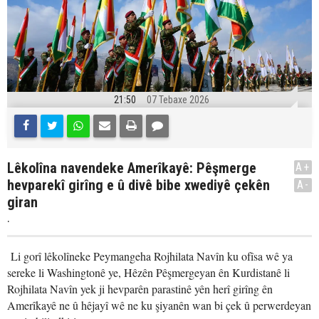
21:50
07 Tebaxe 2026
Lêkolîna navendeke Amerîkayê: Pêşmerge
A+
hevparekî girîng e û divê bibe xwediyê çekên
A-
giran
.
Li gorî lêkolîneke Peymangeha Rojhilata Navîn ku ofîsa wê ya
sereke li Washingtonê ye, Hêzên Pêşmergeyan ên Kurdistanê li
Rojhilata Navîn yek ji hevparên parastinê yên herî girîng ên
Amerîkayê ne û hêjayî wê ne ku şiyanên wan bi çek û perwerdeyan