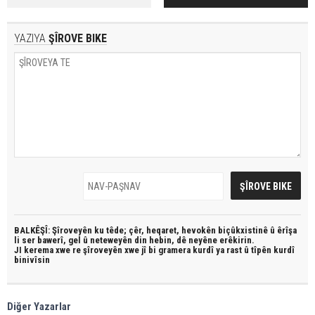
YAZIYA
ŞÎROVE BIKE
BALKÊŞÎ: Şîroveyên ku têde;
çêr, heqaret, hevokên biçûkxistinê û êrîşa
li ser bawerî, gel û neteweyên din hebin,
dê neyêne erêkirin.
JI kerema xwe re şîroveyên xwe jî bi
gramera kurdî
ya rast û
tîpên kurdî
binivîsin
Diğer Yazarlar