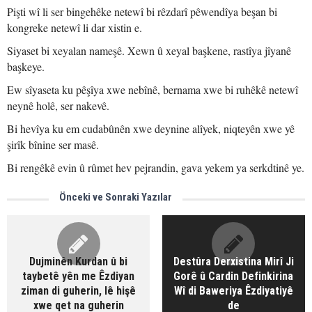
Pişti wî li ser bingehêke netewî bi rêzdarî pêwendîya beşan bi
kongreke netewî li dar xistin e.
Siyaset bi xeyalan nameşê. Xewn û xeyal başkene, rastîya jîyanê
başkeye.
Ew sîyaseta ku pêşîya xwe nebînê, bernama xwe bi ruhêkê netewî
neynê holê, ser nakevê.
Bi hevîya ku em cudabûnên xwe deynine alîyek, niqteyên xwe yê
şirîk bînine ser masê.
Bi rengêkê evin û rûmet hev pejrandin, gava yekem ya serkdtinê ye.
Önceki ve Sonraki Yazılar
Dujminên Kurdan û bi
Destûra Derxistina Mirî Ji
taybetê yên me Êzdiyan
Gorê û Cardin Definkirina
ziman di guherin, lê hişê
Wî di Baweriya Êzdiyatiyê
xwe qet na guherin
de