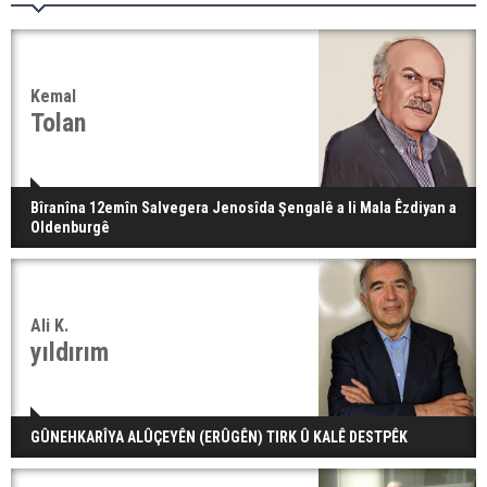
Kemal
Tolan
Bîranîna 12emîn Salvegera Jenosîda Şengalê a li Mala Êzdiyan a
Oldenburgê
Ali K.
yıldırım
GÛNEHKARÎYA ALÛÇEYÊN (ERÛGÊN) TIRK Û KALÊ DESTPÊK