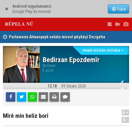
Android uygulamamız
Yükle
Google Play'de mevcut
Parlamena Almanyayê xelata mirovî pêşkêşî Dezgeha
Dezga Gişt
Xêrxwaziya Barzanî kir
gotinên p
Hemû nivîsên nivîskar >
Bedirxan Epozdemîr
Nivîskar
E-post:
12:18
09 Sibate 2026
A+
Mîrê min heliz borî
A-