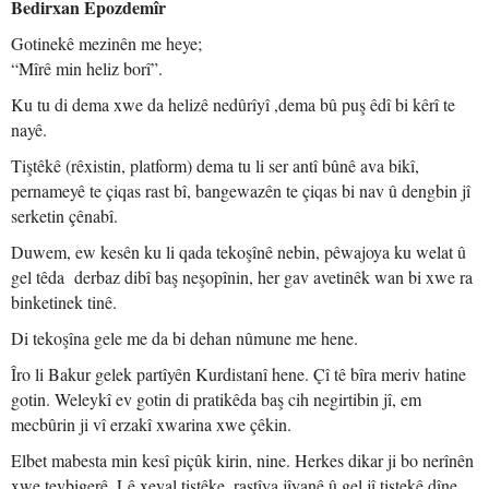
Bedirxan Epozdemîr
Gotinekê mezinên me heye;
“Mîrê min heliz borî”.
Ku tu di dema xwe da helizê nedûrîyî ,dema bû puş êdî bi kêrî te
nayê.
Tiştêkê (rêxistin, platform) dema tu li ser antî bûnê ava bikî,
pernameyê te çiqas rast bî, bangewazên te çiqas bi nav û dengbin jî
serketin çênabî.
Duwem, ew kesên ku li qada tekoşînê nebin, pêwajoya ku welat û
gel têda derbaz dibî baş neşopînin, her gav avetinêk wan bi xwe ra
binketinek tinê.
Di tekoşîna gele me da bi dehan nûmune me hene.
Îro li Bakur gelek partîyên Kurdistanî hene. Çî tê bîra meriv hatine
gotin. Weleykî ev gotin di pratikêda baş cih negirtibin jî, em
mecbûrin ji vî erzakî xwarina xwe çêkin.
Elbet mabesta min kesî piçûk kirin, nine. Herkes dikar ji bo nerînên
xwe tevbigerê. Lê xeyal tiştêke, rastîya jîyanê û gel jî tiştekê dîne.