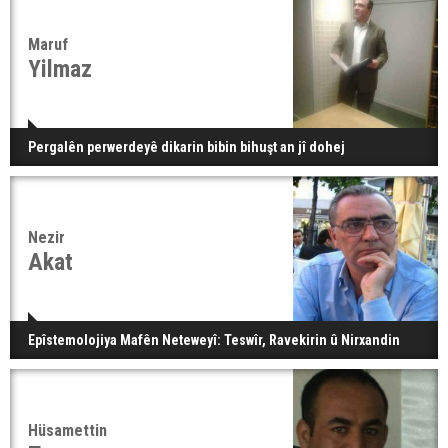
Maruf
Yilmaz
Pergalên perwerdeyê dikarin bibin bihuşt an jî dohej
Nezir
Akat
Epîstemolojiya Mafên Neteweyî: Teswîr, Ravekirin û Nirxandin
Hüsamettin