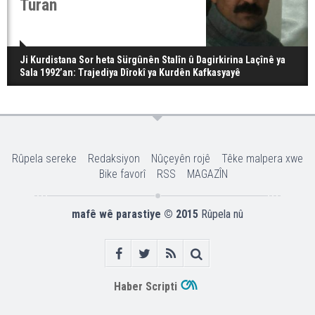
Turan
Ji Kurdistana Sor heta Sürgûnên Stalîn û Dagirkirina Laçînê ya
Sala 1992’an: Trajediya Dîrokî ya Kurdên Kafkasyayê
Rûpela sereke
Redaksiyon
Nûçeyên rojê
Têke malpera xwe
Bike favorî
RSS
MAGAZÎN
mafê wê parastiye © 2015
Rûpela nû
Haber Scripti