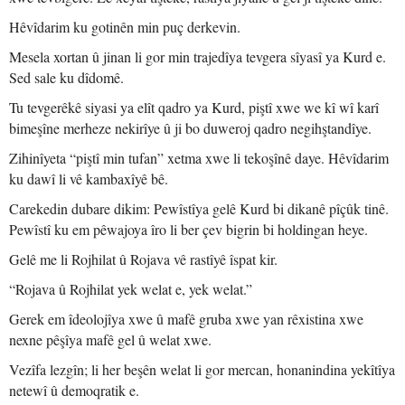
Hêvîdarim ku gotinên min puç derkevin.
Mesela xortan û jinan li gor min trajedîya tevgera sîyasî ya Kurd e.
Sed sale ku dîdomê.
Tu tevgerêkê siyasi ya elît qadro ya Kurd, piştî xwe we kî wî karî
bimeşîne merheze nekirîye û ji bo duweroj qadro negihştandîye.
Zihinîyeta “piştî min tufan” xetma xwe li tekoşînê daye. Hêvîdarim
ku dawî li vê kambaxîyê bê.
Carekedin dubare dikim: Pewîstîya gelê Kurd bi dikanê pîçûk tinê.
Pewîstî ku em pêwajoya îro li ber çev bigrin bi holdingan heye.
Gelê me li Rojhilat û Rojava vê rastîyê îspat kir.
“Rojava û Rojhilat yek welat e, yek welat.”
Gerek em îdeolojîya xwe û mafê gruba xwe yan rêxistina xwe
nexne pêşîya mafê gel û welat xwe.
Vezîfa lezgîn; li her beşên welat li gor mercan, honanindina yekîtîya
netewî û demoqratik e.