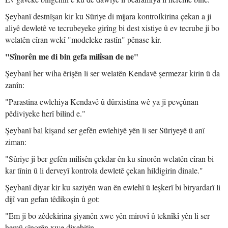
Şeybanî destnîşan kir ku Sûriye di mijara kontrolkirina çekan a ji
aliyê dewletê ve tecrubeyeke girîng bi dest xistiye û ev tecrube ji bo
welatên cîran wekî "modeleke rastîn" pênase kir.
"Sînorên me di bin gefa milîsan de ne"
Şeybanî her wiha êrişên li ser welatên Kendavê şermezar kirin û da
zanîn:
"Parastina ewlehiya Kendavê û dûrxistina wê ya ji pevçûnan
pêdiviyeke herî bilind e."
Şeybanî bal kişand ser gefên ewlehiyê yên li ser Sûriyeyê û anî
ziman:
"Sûriye ji ber gefên milîsên çekdar ên ku sînorên welatên cîran bi
kar tînin û li derveyî kontrola dewletê çekan hildigirin dinale."
Şeybanî diyar kir ku saziyên wan ên ewlehî û leşkerî bi biryardarî li
dijî van gefan têdikoşin û got:
"Em ji bo zêdekirina şiyanên xwe yên mirovî û teknîkî yên li ser
hemû sînorên xwe dixebitin.