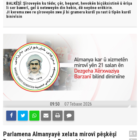
BALKÊŞÎ: Şîroveyên ku têde;
çêr, heqaret, hevokên biçûkxistinê û êrîşa
li ser bawerî, gel û neteweyên din hebin,
dê neyêne erêkirin.
JI kerema xwe re şîroveyên xwe jî bi
gramera kurdî
ya rast û
tîpên kurdî
binivîsin
09:50
07 Tebaxe 2026
Parlamena Almanyayê xelata mirovî pêşkêşî
A+