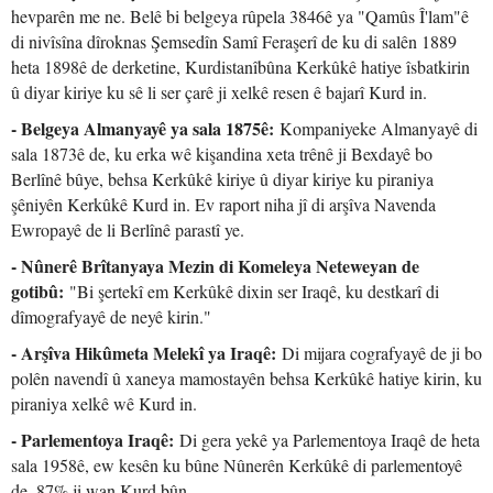
hevparên me ne. Belê bi belgeya rûpela 3846ê ya "Qamûs Î'lam"ê
di nivîsîna dîroknas Şemsedîn Samî Feraşerî de ku di salên 1889
heta 1898ê de derketine, Kurdistanîbûna Kerkûkê hatiye îsbatkirin
û diyar kiriye ku sê li ser çarê ji xelkê resen ê bajarî Kurd in.
- Belgeya Almanyayê ya sala 1875ê:
Kompaniyeke Almanyayê di
sala 1873ê de, ku erka wê kişandina xeta trênê ji Bexdayê bo
Berlînê bûye, behsa Kerkûkê kiriye û diyar kiriye ku piraniya
şêniyên Kerkûkê Kurd in. Ev raport niha jî di arşîva Navenda
Ewropayê de li Berlînê parastî ye.
- Nûnerê Brîtanyaya Mezin di Komeleya Neteweyan de
gotibû:
"Bi şertekî em Kerkûkê dixin ser Iraqê, ku destkarî di
dîmografyayê de neyê kirin."
- Arşîva Hikûmeta Melekî ya Iraqê:
Di mijara cografyayê de ji bo
polên navendî û xaneya mamostayên behsa Kerkûkê hatiye kirin, ku
piraniya xelkê wê Kurd in.
- Parlementoya Iraqê:
Di gera yekê ya Parlementoya Iraqê de heta
sala 1958ê, ew kesên ku bûne Nûnerên Kerkûkê di parlementoyê
de, 87% ji wan Kurd bûn.