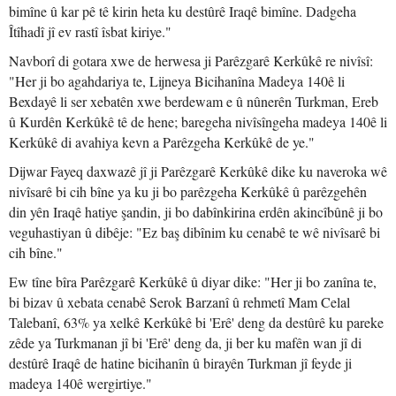
bimîne û kar pê tê kirin heta ku destûrê Iraqê bimîne. Dadgeha
Îtîhadî jî ev rastî îsbat kiriye."
Navborî di gotara xwe de herwesa ji Parêzgarê Kerkûkê re nivîsî:
"Her ji bo agahdariya te, Lijneya Bicihanîna Madeya 140ê li
Bexdayê li ser xebatên xwe berdewam e û nûnerên Turkman, Ereb
û Kurdên Kerkûkê tê de hene; baregeha nivîsîngeha madeya 140ê li
Kerkûkê di avahiya kevn a Parêzgeha Kerkûkê de ye."
Dijwar Fayeq daxwazê jî ji Parêzgarê Kerkûkê dike ku naveroka wê
nivîsarê bi cih bîne ya ku ji bo parêzgeha Kerkûkê û parêzgehên
din yên Iraqê hatiye şandin, ji bo dabînkirina erdên akincîbûnê ji bo
veguhastiyan û dibêje: "Ez baş dibînim ku cenabê te wê nivîsarê bi
cih bîne."
Ew tîne bîra Parêzgarê Kerkûkê û diyar dike: "Her ji bo zanîna te,
bi bizav û xebata cenabê Serok Barzanî û rehmetî Mam Celal
Talebanî, 63% ya xelkê Kerkûkê bi 'Erê' deng da destûrê ku pareke
zêde ya Turkmanan jî bi 'Erê' deng da, ji ber ku mafên wan jî di
destûrê Iraqê de hatine bicihanîn û birayên Turkman jî feyde ji
madeya 140ê wergirtiye."