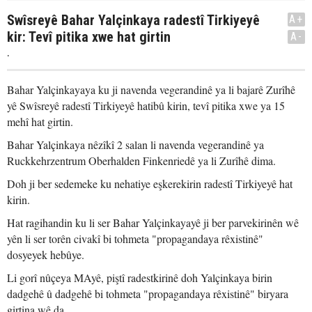
Swîsreyê Bahar Yalçinkaya radestî Tirkiyeyê
A+
kir: Tevî pitika xwe hat girtin
A-
.
Bahar Yalçinkayaya ku ji navenda vegerandinê ya li bajarê Zurîhê
yê Swîsreyê radestî Tirkiyeyê hatibû kirin, tevî pitika xwe ya 15
mehî hat girtin.
Bahar Yalçinkaya nêzîkî 2 salan li navenda vegerandinê ya
Ruckkehrzentrum Oberhalden Finkenriedê ya li Zurîhê dima.
Doh ji ber sedemeke ku nehatiye eşkerekirin radestî Tirkiyeyê hat
kirin.
Hat ragihandin ku li ser Bahar Yalçinkayayê ji ber parvekirinên wê
yên li ser torên civakî bi tohmeta "propagandaya rêxistinê"
dosyeyek hebûye.
Li gorî nûçeya MAyê, piştî radestkirinê doh Yalçinkaya birin
dadgehê û dadgehê bi tohmeta "propagandaya rêxistinê" biryara
girtina wê da.