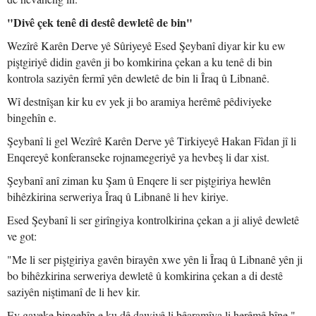
"Divê çek tenê di destê dewletê de bin"
Wezîrê Karên Derve yê Sûriyeyê Esed Şeybanî diyar kir ku ew
piştgiriyê didin gavên ji bo komkirina çekan a ku tenê di bin
kontrola saziyên fermî yên dewletê de bin li Îraq û Libnanê.
Wî destnîşan kir ku ev yek ji bo aramiya herêmê pêdiviyeke
bingehîn e.
Şeybanî li gel Wezîrê Karên Derve yê Tirkiyeyê Hakan Fîdan jî li
Enqereyê konferanseke rojnamegeriyê ya hevbeş li dar xist.
Şeybanî anî ziman ku Şam û Enqere li ser piştgiriya hewlên
bihêzkirina serweriya Îraq û Libnanê li hev kiriye.
Esed Şeybanî li ser girîngiya kontrolkirina çekan a ji aliyê dewletê
ve got:
"Me li ser piştgiriya gavên birayên xwe yên li Îraq û Libnanê yên ji
bo bihêzkirina serweriya dewletê û komkirina çekan a di destê
saziyên niştimanî de li hev kir.
Ev gaveke bingehîn e ku dê dawiyê li bêaramîya li herêmê bîne."