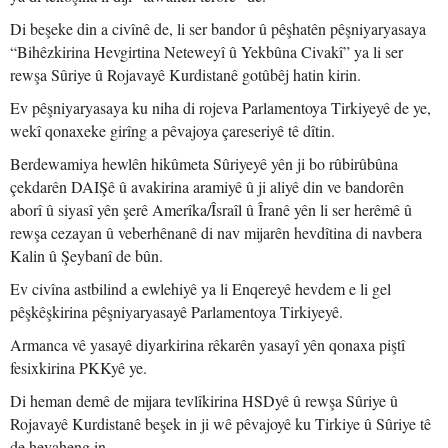
Di beşeke din a civînê de, li ser bandor û pêşhatên pêşniyaryasaya
“Bihêzkirina Hevgirtina Neteweyî û Yekbûna Civakî” ya li ser
rewşa Sûriye û Rojavayê Kurdistanê gotûbêj hatin kirin.
Ev pêşniyaryasaya ku niha di rojeva Parlamentoya Tirkiyeyê de ye,
wekî qonaxeke girîng a pêvajoya çareseriyê tê dîtin.
Berdewamiya hewlên hikûmeta Sûriyeyê yên ji bo rûbirûbûna
çekdarên DAIŞê û avakirina aramiyê û ji aliyê din ve bandorên
aborî û siyasî yên şerê Amerîka/Îsraîl û Îranê yên li ser herêmê û
rewşa cezayan û veberhênanê di nav mijarên hevdîtina di navbera
Kalin û Şeybanî de bûn.
Ev civîna astbilind a ewlehiyê ya li Enqereyê hevdem e li gel
pêşkêşkirina pêşniyaryasayê Parlamentoya Tirkiyeyê.
Armanca vê yasayê diyarkirina rêkarên yasayî yên qonaxa piştî
fesixkirina PKKyê ye.
Di heman demê de mijara tevlîkirina HSDyê û rewşa Sûriye û
Rojavayê Kurdistanê beşek in ji wê pêvajoyê ku Tirkiye û Sûriye tê
de hevaheng in.