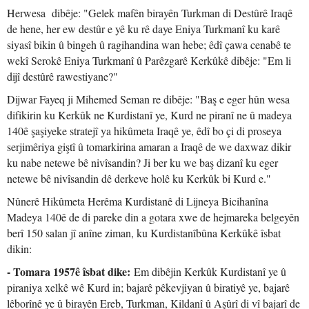
Herwesa dibêje: "Gelek mafên birayên Turkman di Destûrê Iraqê
de hene, her ew destûr e yê ku rê daye Eniya Turkmanî ku karê
siyasî bikin û bingeh û ragihandina wan hebe; êdî çawa cenabê te
wekî Serokê Eniya Turkmanî û Parêzgarê Kerkûkê dibêje: "Em li
dijî destûrê rawestiyane?"
Dijwar Fayeq ji Mihemed Seman re dibêje: "Baş e eger hûn wesa
difikirin ku Kerkûk ne Kurdistanî ye, Kurd ne piranî ne û madeya
140ê şaşiyeke stratejî ya hikûmeta Iraqê ye, êdî bo çi di proseya
serjimêriya giştî û tomarkirina amaran a Iraqê de we daxwaz dikir
ku nabe netewe bê nivîsandin? Ji ber ku we baş dizanî ku eger
netewe bê nivîsandin dê derkeve holê ku Kerkûk bi Kurd e."
Nûnerê Hikûmeta Herêma Kurdistanê di Lijneya Bicihanîna
Madeya 140ê de di pareke din a gotara xwe de hejmareka belgeyên
berî 150 salan jî anîne ziman, ku Kurdistanîbûna Kerkûkê îsbat
dikin:
- Tomara 1957ê îsbat dike:
Em dibêjin Kerkûk Kurdistanî ye û
piraniya xelkê wê Kurd in; bajarê pêkevjiyan û biratiyê ye, bajarê
lêborînê ye û birayên Ereb, Turkman, Kildanî û Aşûrî di vî bajarî de