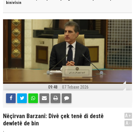
binivîsin
09:48
07 Tebaxe 2026
Nêçîrvan Barzanî: Divê çek tenê di destê
A+
dewletê de bin
A-
.