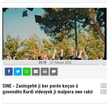
09:39
07 Tebaxe 2026
SINE - Zanîngehê ji ber porên keçan û
A+
govendên Kurdî vîdeoyek ji malpera xwe rakir
A-
.