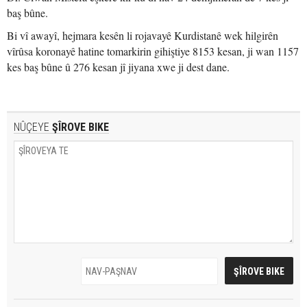
baş bûne.
Bi vî awayî, hejmara kesên li rojavayê Kurdistanê wek hilgirên
vîrûsa koronayê hatine tomarkirin gihiştiye 8153 kesan, ji wan 1157
kes baş bûne û 276 kesan jî jiyana xwe ji dest dane.
NÛÇEYE
ŞÎROVE BIKE