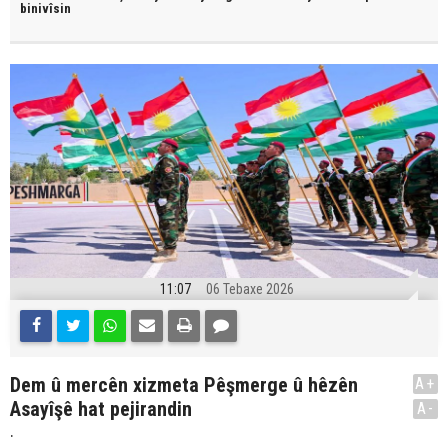
binivîsin
11:07
06 Tebaxe 2026
Dem û mercên xizmeta Pêşmerge û hêzên
A+
Asayîşê hat pejirandin
A-
.