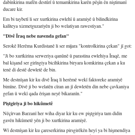
dabînkirina mafên destûrî û temamkirina karên pêşîn ên niştimanî
ducare kir.
Em bi taybetî li ser xurtkirina ewlehî û aramiyê û bilindkirina
kalîteya xizmetguzariyên ji bo welatiyan rawestiyan."
"Divê Îraq nebe navenda gefan"
Serokê Herêma Kurdistanê li ser mijara "kontrolkirina çekan" jî got:
"Ji bo xurtkirina serweriya qanûnê û parastina ewlehiya Îraqê, me
bal kişand ser girîngiya bicihkirina biryara komkirina çekan a ku
tenê di destê dewletê de bin.
Me destnîşan kir ku divê Îraq li herêmê wekî faktoreke aramiyê
bimîne. Divê ji bo welatên cîran an jî dewletên din nebe çavkaniya
gefan û wekî qada êrişan neyê bikaranîn."
Piştgiriya ji bo hikûmetê
Nêçîrvan Barzanî her wiha diyar kir ku ew piştgiriya tam didin
gavên hikûmetê yên ji bo xurtkirina aramiyê.
Wî destnîşan kir ku çareserkirina pirsgirêkên heyî ya bi hişmendiya