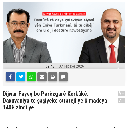
09:43
07 Tebaxe 2026
Dijwar Fayeq bo Parêzgarê Kerkûkê:
A+
Daxuyaniya te şaşiyeke stratejî ye û madeya
A-
140ê zindî ye
.