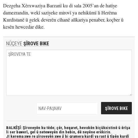
Dezgeha Xêrxwaziya Barzanî ku di sala 2005’an de hatiye
damezrandin, wekî saziyeke mirovî ya nehikûmî li Herêma
Kurdistanê û gelek deverên cîhanê alîkariya penaber, koçber û
kesên hewcedar dike.
NÛÇEYE
ŞÎROVE BIKE
BALKÊŞÎ: Şîroveyên ku têde;
çêr, heqaret, hevokên biçûkxistinê û êrîşa
li ser bawerî, gel û neteweyên din hebin,
dê neyêne erêkirin.
JI kerema xwe re şîroveyên xwe jî bi
gramera kurdî
ya rast û
tîpên kurdî