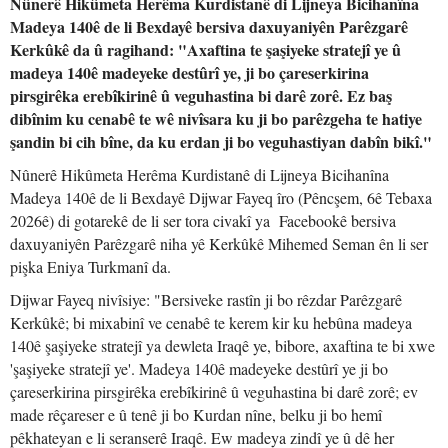
Nûnerê Hikûmeta Herêma Kurdistanê di Lijneya Bicihanîna
Madeya 140ê de li Bexdayê bersiva daxuyaniyên Parêzgarê
Kerkûkê da û ragihand: "Axaftina te şaşiyeke stratejî ye û
madeya 140ê madeyeke destûrî ye, ji bo çareserkirina
pirsgirêka erebîkirinê û veguhastina bi darê zorê. Ez baş
dibînim ku cenabê te wê nivîsara ku ji bo parêzgeha te hatiye
şandin bi cih bîne, da ku erdan ji bo veguhastiyan dabîn bikî."
Nûnerê Hikûmeta Herêma Kurdistanê di Lijneya Bicihanîna
Madeya 140ê de li Bexdayê Dijwar Fayeq îro (Pêncşem, 6ê Tebaxa
2026ê) di gotarekê de li ser tora civakî ya Facebookê bersiva
daxuyaniyên Parêzgarê niha yê Kerkûkê Mihemed Seman ên li ser
pişka Eniya Turkmanî da.
Dijwar Fayeq nivîsiye: "Bersiveke rastîn ji bo rêzdar Parêzgarê
Kerkûkê; bi mixabinî ve cenabê te kerem kir ku hebûna madeya
140ê şaşiyeke stratejî ya dewleta Iraqê ye, bibore, axaftina te bi xwe
'şaşiyeke stratejî ye'. Madeya 140ê madeyeke destûrî ye ji bo
çareserkirina pirsgirêka erebîkirinê û veguhastina bi darê zorê; ev
made rêçareser e û tenê ji bo Kurdan nîne, belku ji bo hemî
pêkhateyan e li seranserê Iraqê. Ew madeya zindî ye û dê her