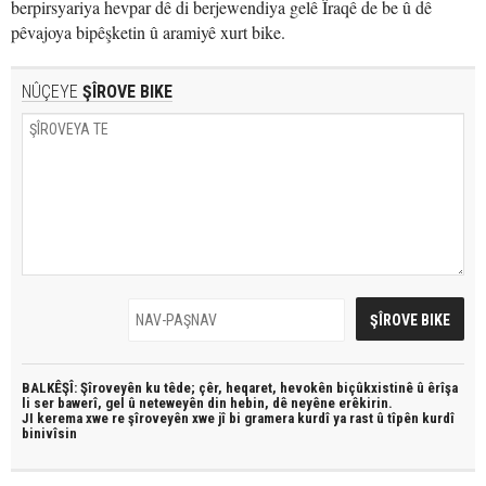
berpirsyariya hevpar dê di berjewendiya gelê Îraqê de be û dê
pêvajoya bipêşketin û aramiyê xurt bike.
NÛÇEYE
ŞÎROVE BIKE
BALKÊŞÎ: Şîroveyên ku têde;
çêr, heqaret, hevokên biçûkxistinê û êrîşa
li ser bawerî, gel û neteweyên din hebin,
dê neyêne erêkirin.
JI kerema xwe re şîroveyên xwe jî bi
gramera kurdî
ya rast û
tîpên kurdî
binivîsin