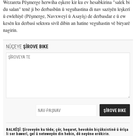
Wezareta Pêşmerge herwiha eşkere kir ku ev hesabkirina "salek bi
du salan" tenê ji bo derbasbûn û veguhastina di nav saziyên leşkerî
û ewlehiyê (Pêşmerge, Navxweyî û Asayîş) de derbasdar e û ew
kesên ku derbasî sektora sivîl dibin an hatine veguhastin vê biryarê
nagirin.
NÛÇEYE
ŞÎROVE BIKE
BALKÊŞÎ: Şîroveyên ku têde;
çêr, heqaret, hevokên biçûkxistinê û êrîşa
li ser bawerî, gel û neteweyên din hebin,
dê neyêne erêkirin.