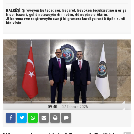
BALKÊŞÎ: Şîroveyên ku têde;
çêr, heqaret, hevokên biçûkxistinê û êrîşa
li ser bawerî, gel û neteweyên din hebin,
dê neyêne erêkirin.
JI kerema xwe re şîroveyên xwe jî bi
gramera kurdî
ya rast û
tîpên kurdî
binivîsin
09:40
07 Tebaxe 2026