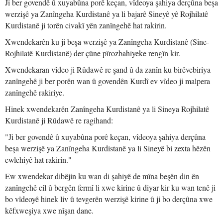
Ji ber govendê û xuyabûna porê keçan, vîdeoya şahiya derçûna beşa
werzişê ya Zanîngeha Kurdistanê ya li bajarê Sineyê yê Rojhilatê
Kurdistanê ji torên civakî yên zanîngehê hat rakirin.
Xwendekarên ku ji beşa werzişê ya Zanîngeha Kurdistanê (Sine-
Rojhilatê Kurdistanê) der çûne pîrozbahiyeke rengîn kir.
Xwendekaran vîdeo ji Rûdawê re şand û da zanîn ku birêvebiriya
zanîngehê ji ber porên wan û govendên Kurdî ev vîdeo ji malpera
zanîngehê rakiriye.
Hinek xwendekarên Zanîngeha Kurdistanê ya li Sineya Rojhilatê
Kurdistanê ji Rûdawê re ragihand:
"Ji ber govendê û xuyabûna porê keçan, vîdeoya şahiya derçûna
beşa werzişê ya Zanîngeha Kurdistanê ya li Sineyê bi zexta hêzên
ewlehiyê hat rakirin."
Ew xwendekar dibêjin ku wan di şahiyê de mîna beşên din ên
zanîngehê cil û bergên fermî li xwe kirine û diyar kir ku wan tenê ji
bo vîdeoyê hinek liv û tevgerên werzişê kirine û ji bo derçûna xwe
kêfxweşiya xwe nîşan dane.