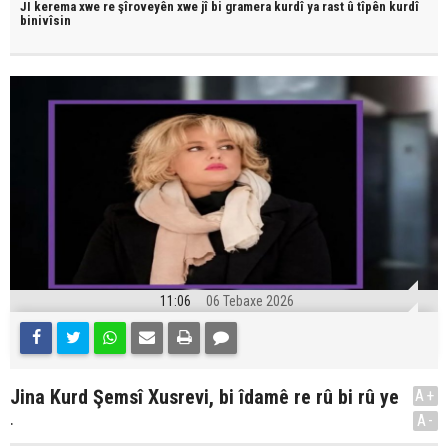
JI kerema xwe re şîroveyên xwe jî bi
gramera kurdî
ya rast û
tîpên kurdî
binivîsin
11:06
06 Tebaxe 2026
Jina Kurd Şemsî Xusrevi, bi îdamê re rû bi rû ye
A+
.
A-