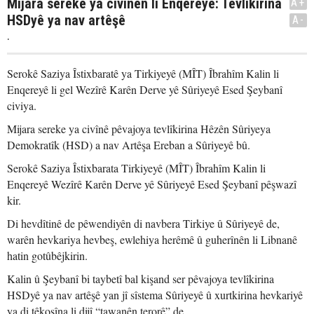
Mijara sereke ya civînên li Enqereyê: Tevlîkirina
A+
HSDyê ya nav artêşê
A-
.
Serokê Saziya Îstixbaratê ya Tirkiyeyê (MÎT) Îbrahîm Kalin li
Enqereyê li gel Wezîrê Karên Derve yê Sûriyeyê Esed Şeybanî
civiya.
Mijara sereke ya civînê pêvajoya tevlîkirina Hêzên Sûriyeya
Demokratîk (HSD) a nav Artêşa Ereban a Sûriyeyê bû.
Serokê Saziya Îstixbarata Tirkiyeyê (MÎT) Îbrahîm Kalin li
Enqereyê Wezîrê Karên Derve yê Sûriyeyê Esed Şeybanî pêşwazî
kir.
Di hevdîtinê de pêwendiyên di navbera Tirkiye û Sûriyeyê de,
warên hevkariya hevbeş, ewlehiya herêmê û guherînên li Libnanê
hatin gotûbêjkirin.
Kalin û Şeybanî bi taybetî bal kişand ser pêvajoya tevlîkirina
HSDyê ya nav artêşê yan jî sîstema Sûriyeyê û xurtkirina hevkariyê
ya di têkoşîna li dijî “tawanên terorê” de.