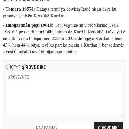
- Tomara 1957ê:
Dataya fermî ya dewleta Iraqê nîşan daye ku
piraniya şêniyên Kerkûkê Kurd in.
- Hilbijartinên piştî 1961ê:
Tevî veguhastin û erebîkirinê ji sala
1961ê û pê de, di hemî hilbijartinan de Kurd li Kerkûkê li rêza yekê
ne û di her du hilbijartinên 2023 û 2025ê de rêjeya Kurdan bi tenê
43% heta 44% bûye, tevî ku pareke mezin a Kurdan ji ber sedemên
siyasî û lojîstîkî tevlî hilbijartinan nebûne.
NÛÇEYE
ŞÎROVE BIKE