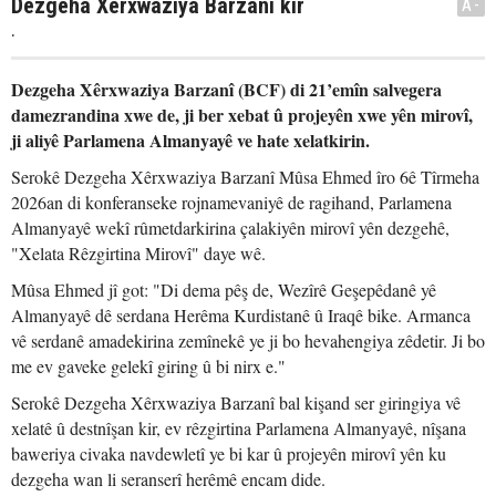
Dezgeha Xêrxwaziya Barzanî kir
A-
.
Dezgeha Xêrxwaziya Barzanî (BCF) di 21’emîn salvegera
damezrandina xwe de, ji ber xebat û projeyên xwe yên mirovî,
ji aliyê Parlamena Almanyayê ve hate xelatkirin.
Serokê Dezgeha Xêrxwaziya Barzanî Mûsa Ehmed îro 6ê Tîrmeha
2026an di konferanseke rojnamevaniyê de ragihand, Parlamena
Almanyayê wekî rûmetdarkirina çalakiyên mirovî yên dezgehê,
"Xelata Rêzgirtina Mirovî" daye wê.
Mûsa Ehmed jî got: "Di dema pêş de, Wezîrê Geşepêdanê yê
Almanyayê dê serdana Herêma Kurdistanê û Iraqê bike. Armanca
vê serdanê amadekirina zemînekê ye ji bo hevahengiya zêdetir. Ji bo
me ev gaveke gelekî giring û bi nirx e."
Serokê Dezgeha Xêrxwaziya Barzanî bal kişand ser giringiya vê
xelatê û destnîşan kir, ev rêzgirtina Parlamena Almanyayê, nîşana
baweriya civaka navdewletî ye bi kar û projeyên mirovî yên ku
dezgeha wan li seranserî herêmê encam dide.