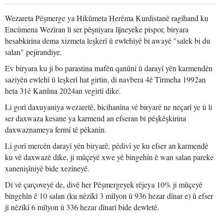
Wezareta Pêşmerge ya Hikûmeta Herêma Kurdistanê ragihand ku
Encûmena Wezîran li ser pêşniyara lîjneyeke pispor, biryara
hesabkirina dema xizmeta leşkerî û ewlehiyê bi awayê "salek bi du
salan" pejirandiye.
Ev biryara ku ji bo parastina mafên qanûnî û darayî yên karmendên
saziyên ewlehî û leşkerî hat girtin, di navbera 4ê Tîrmeha 1992an
heta 31ê Kanûna 2024an vegirtî dike.
Li gorî daxuyaniya wezaretê, bicihanîna vê biryarê ne neçarî ye û li
ser daxwaza kesane ya karmend an efseran bi pêşkêşkirina
daxwaznameya fermî tê pêkanîn.
Li gorî mercên darayî yên biryarê, pêdivî ye ku efser an karmendê
ku vê daxwazê dike, ji mûçeyê xwe yê bingehîn ê wan salan pareke
xanenişîniyê bide xezîneyê.
Di vê çarçoveyê de, divê her Pêşmergeyek rêjeya 10% ji mûçeyê
bingehîn ê 10 salan (ku nêzîkî 3 mîlyon û 936 hezar dînar e) û efser
jî nêzîkî 6 mîlyon û 336 hezar dînarî bide dewletê.