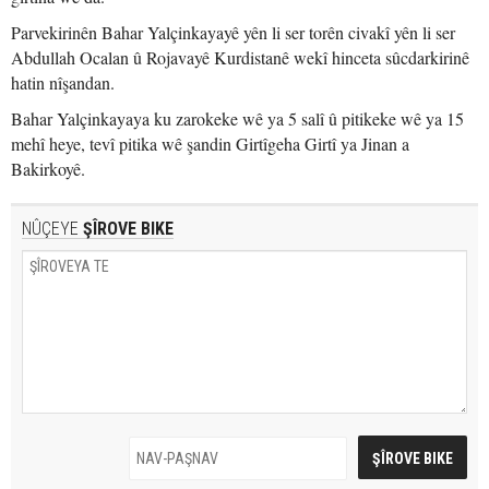
Parvekirinên Bahar Yalçinkayayê yên li ser torên civakî yên li ser
Abdullah Ocalan û Rojavayê Kurdistanê wekî hinceta sûcdarkirinê
hatin nîşandan.
Bahar Yalçinkayaya ku zarokeke wê ya 5 salî û pitikeke wê ya 15
mehî heye, tevî pitika wê şandin Girtîgeha Girtî ya Jinan a
Bakirkoyê.
NÛÇEYE
ŞÎROVE BIKE