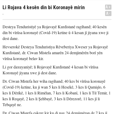
Li Rojava 4 kesên din bi Koronayê mirin
A+
.
A-
Desteya Tenduristiyê ya Rojavayê Kurdistanê ragihand; 40 kesên
din bi vîrûsa koronayê (Covid-19) ketine û 4 kesan jî jiyana xwe ji
dest dane.
Hevserokê Desteya Tenduristiya Rêveberiya Xweser ya Rojavayê
Kurdistanê, dr. Ciwan Mistefa amarên 24 demjimêrên borî yên
vîrûsa koronayê belav kir.
Li gor daxuyaniyê; li Rojavayê Kurdistanê 4 kesan bi vîrûsa
Koronayê jiyana xwe ji dest dane.
Dr. Ciwan Mistefa her wiha ragihand; 40 kes bi vîrûsa koronayê
(Covid-19) ketine, ku ji wan 5 kes li Hesekê, 3 kes li Qamişlo, 6
kes li Dêrikê, 1 kes li Rimêlan, 7 kes li Kobanî, 1 kes li Til Temir, 1
kes li Reqayê, 2 kes li Şehbayê, 3 kes li Dêrezorê, 11 kes jî li
Tebqayê ne.
Dr. Ciwan Mistefa eşkere kir ku di nav 24 demjimêran de 7 kes jî