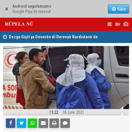
Android uygulamamız
Yükle
Google Play'de mevcut
ha
Dezga Giştî ya Deverên di Derveyê Kurdistanê de
Nêçîrvan Ba
gotinên parêzgere Kerkûkê Muhammed Saman red kir
13:22
06 Çele 2021