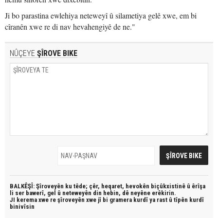
Ji bo parastina ewlehiya neteweyî û silametiya gelê xwe, em bi
cîranên xwe re di nav hevahengiyê de ne."
NÛÇEYE
ŞÎROVE BIKE
BALKÊŞÎ: Şîroveyên ku têde;
çêr, heqaret, hevokên biçûkxistinê û êrîşa
li ser bawerî, gel û neteweyên din hebin,
dê neyêne erêkirin.
JI kerema xwe re şîroveyên xwe jî bi
gramera kurdî
ya rast û
tîpên kurdî
binivîsin