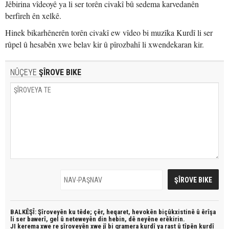
Jêbirina vîdeoyê ya li ser torên civakî bû sedema karvedanên
berfireh ên xelkê.
Hinek bikarhênerên torên civakî ew vîdeo bi muzîka Kurdî li ser
rûpel û hesabên xwe belav kir û pîrozbahî li xwendekaran kir.
NÛÇEYE
ŞÎROVE BIKE
BALKÊŞÎ: Şîroveyên ku têde;
çêr, heqaret, hevokên biçûkxistinê û êrîşa
li ser bawerî, gel û neteweyên din hebin,
dê neyêne erêkirin.
JI kerema xwe re şîroveyên xwe jî bi
gramera kurdî
ya rast û
tîpên kurdî