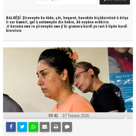
BALKÊŞÎ: Şîroveyên ku têde;
çêr, heqaret, hevokên biçûkxistinê û êrîşa
li ser bawerî, gel û neteweyên din hebin,
dê neyêne erêkirin.
JI kerema xwe re şîroveyên xwe jî bi
gramera kurdî
ya rast û
tîpên kurdî
binivîsin
09:42
07 Tebaxe 2026