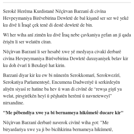
Serokê Herêma Kurdistanê Nêçîrvan Barzanî di civîna
Hevpeymaniya Birêvebirina Dewletê de bal kişand ser ser wê yekê
ku divê li Îraqê çek tenê di destê dewletê de bin.
Wî her wiha anî zimên ku divê Îraq nebe çavkaniya gefan an jî qada
êrişên li ser welatên cîran.
Nêçîrvan Barzanî li ser hesabê xwe yê medyaya civakî derbarê
civîna Hevpeymaniya Birêvebirina Dewletê daxuyaniyek belav kir
ku doh êvarî li Bexdayê hat kirin.
Barzanî diyar kir ku ew bi nûnerên Serokkomarî, Serokwezîrî,
Serokatiya Parlamentoyê, Encumena Dadweriyê û serkirdeyên
aliyên siyasî re hatine ba hev û wan di civînê de “rewşa giştî ya
welat, pirsgirêkên heyî û pêşhatên herêmî û navneteweyî”
nirxandine.
"Me pêbendiya xwe ya bi bernameya hikûmetê ducare kir"
Nêçîrvan Barzanî derbarê naverok civînê wiha got: "Me
biryardariya xwe ya ji bo bicihkirina bernameya hikûmetê,