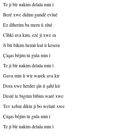
Te ji bîr nakim delala min î
Berê xwe didim gundê evînê
Ez diherim ba mem û zînê
Cîhkî ava kim, ezê ji xwe ra
Ji bîr bikim hemû kul û kesera
Çiqas bêjim tu gula min î
Te ji bîr nakim delala min î
Gava min li wir warek ava kir
Dora xwe herder şîn û şahî kir
Destê te bigrim bibim warê xwe
Tev xebat dikin ji bo welatê xwe
Çiqas bêjim tu gula min î
Te ji bîr nakim delala min î