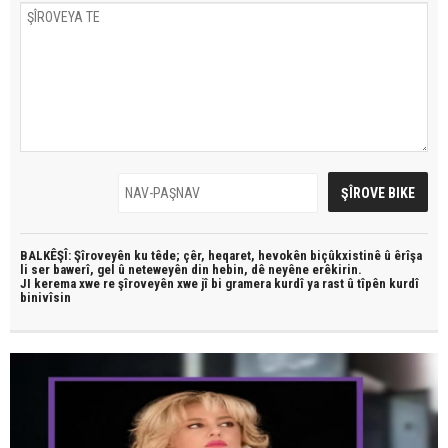
BALKÊŞÎ: Şîroveyên ku têde;
çêr, heqaret, hevokên biçûkxistinê û êrîşa
li ser bawerî, gel û neteweyên din hebin,
dê neyêne erêkirin.
JI kerema xwe re şîroveyên xwe jî bi
gramera kurdî
ya rast û
tîpên kurdî
binivîsin