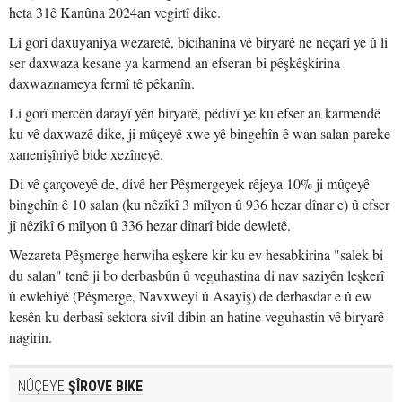
heta 31ê Kanûna 2024an vegirtî dike.
Li gorî daxuyaniya wezaretê, bicihanîna vê biryarê ne neçarî ye û li
ser daxwaza kesane ya karmend an efseran bi pêşkêşkirina
daxwaznameya fermî tê pêkanîn.
Li gorî mercên darayî yên biryarê, pêdivî ye ku efser an karmendê
ku vê daxwazê dike, ji mûçeyê xwe yê bingehîn ê wan salan pareke
xanenişîniyê bide xezîneyê.
Di vê çarçoveyê de, divê her Pêşmergeyek rêjeya 10% ji mûçeyê
bingehîn ê 10 salan (ku nêzîkî 3 mîlyon û 936 hezar dînar e) û efser
jî nêzîkî 6 mîlyon û 336 hezar dînarî bide dewletê.
Wezareta Pêşmerge herwiha eşkere kir ku ev hesabkirina "salek bi
du salan" tenê ji bo derbasbûn û veguhastina di nav saziyên leşkerî
û ewlehiyê (Pêşmerge, Navxweyî û Asayîş) de derbasdar e û ew
kesên ku derbasî sektora sivîl dibin an hatine veguhastin vê biryarê
nagirin.
NÛÇEYE
ŞÎROVE BIKE