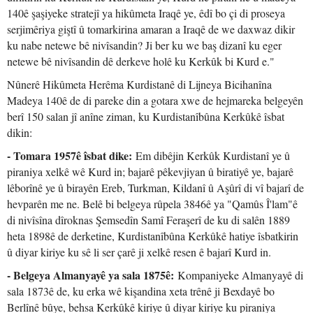
140ê şaşiyeke stratejî ya hikûmeta Iraqê ye, êdî bo çi di proseya
serjimêriya giştî û tomarkirina amaran a Iraqê de we daxwaz dikir
ku nabe netewe bê nivîsandin? Ji ber ku we baş dizanî ku eger
netewe bê nivîsandin dê derkeve holê ku Kerkûk bi Kurd e."
Nûnerê Hikûmeta Herêma Kurdistanê di Lijneya Bicihanîna
Madeya 140ê de di pareke din a gotara xwe de hejmareka belgeyên
berî 150 salan jî anîne ziman, ku Kurdistanîbûna Kerkûkê îsbat
dikin:
- Tomara 1957ê îsbat dike:
Em dibêjin Kerkûk Kurdistanî ye û
piraniya xelkê wê Kurd in; bajarê pêkevjiyan û biratiyê ye, bajarê
lêborînê ye û birayên Ereb, Turkman, Kildanî û Aşûrî di vî bajarî de
hevparên me ne. Belê bi belgeya rûpela 3846ê ya "Qamûs Î'lam"ê
di nivîsîna dîroknas Şemsedîn Samî Feraşerî de ku di salên 1889
heta 1898ê de derketine, Kurdistanîbûna Kerkûkê hatiye îsbatkirin
û diyar kiriye ku sê li ser çarê ji xelkê resen ê bajarî Kurd in.
- Belgeya Almanyayê ya sala 1875ê:
Kompaniyeke Almanyayê di
sala 1873ê de, ku erka wê kişandina xeta trênê ji Bexdayê bo
Berlînê bûye, behsa Kerkûkê kiriye û diyar kiriye ku piraniya