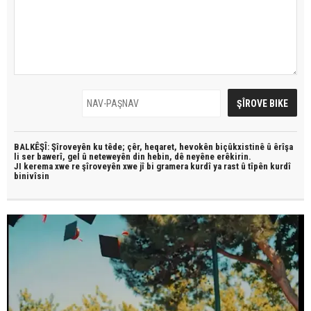
BALKÊŞÎ: Şîroveyên ku têde;
çêr, heqaret, hevokên biçûkxistinê û êrîşa
li ser bawerî, gel û neteweyên din hebin,
dê neyêne erêkirin.
JI kerema xwe re şîroveyên xwe jî bi
gramera kurdî
ya rast û
tîpên kurdî
binivîsin