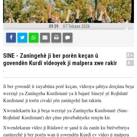
09:39
07 Tebaxe 2026
SINE - Zanîngehê ji ber porên keçan û
A+
govendên Kurdî vîdeoyek ji malpera xwe rakir
A-
.
Ji ber govendê û xuyabûna porê keçan, vîdeoya şahiya derçûna beşa
werzişê ya Zanîngeha Kurdistanê ya li bajarê Sineyê yê Rojhilatê
Kurdistanê ji torên civakî yên zanîngehê hat rakirin.
Xwendekarên ku ji beşa werzişê ya Zanîngeha Kurdistanê (Sine-
Rojhilatê Kurdistanê) der çûne pîrozbahiyeke rengîn kir.
Xwendekaran vîdeo ji Rûdawê re şand û da zanîn ku birêvebiriya
zanîngehê ji ber porên wan û govendên Kurdî ev vîdeo ji malpera