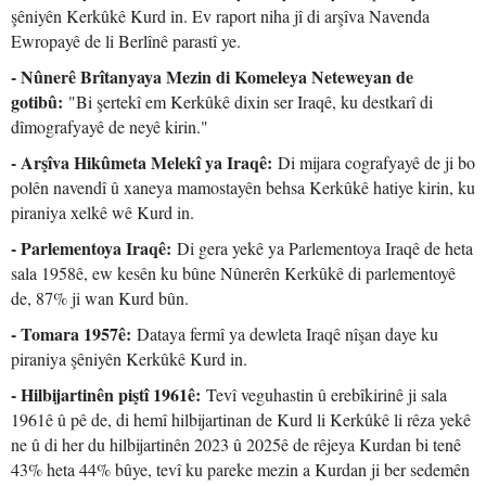
şêniyên Kerkûkê Kurd in. Ev raport niha jî di arşîva Navenda
Ewropayê de li Berlînê parastî ye.
- Nûnerê Brîtanyaya Mezin di Komeleya Neteweyan de
gotibû:
"Bi şertekî em Kerkûkê dixin ser Iraqê, ku destkarî di
dîmografyayê de neyê kirin."
- Arşîva Hikûmeta Melekî ya Iraqê:
Di mijara cografyayê de ji bo
polên navendî û xaneya mamostayên behsa Kerkûkê hatiye kirin, ku
piraniya xelkê wê Kurd in.
- Parlementoya Iraqê:
Di gera yekê ya Parlementoya Iraqê de heta
sala 1958ê, ew kesên ku bûne Nûnerên Kerkûkê di parlementoyê
de, 87% ji wan Kurd bûn.
- Tomara 1957ê:
Dataya fermî ya dewleta Iraqê nîşan daye ku
piraniya şêniyên Kerkûkê Kurd in.
- Hilbijartinên piştî 1961ê:
Tevî veguhastin û erebîkirinê ji sala
1961ê û pê de, di hemî hilbijartinan de Kurd li Kerkûkê li rêza yekê
ne û di her du hilbijartinên 2023 û 2025ê de rêjeya Kurdan bi tenê
43% heta 44% bûye, tevî ku pareke mezin a Kurdan ji ber sedemên