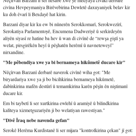
Nêçîrvan Barzanî li ser hesabê xwe yê medyaya civakî derbarê
civîna Hevpeymaniya Birêvebirina Dewletê daxuyaniyek belav kir
ku doh êvarî li Bexdayê hat kirin.
Barzanî diyar kir ku ew bi nûnerên Serokkomarî, Serokwezîrî,
Serokatiya Parlamentoyê, Encumena Dadweriyê û serkirdeyên
aliyên siyasî re hatine ba hev û wan di civînê de “rewşa giştî ya
welat, pirsgirêkên heyî û pêşhatên herêmî û navneteweyî”
nirxandine.
"Me pêbendiya xwe ya bi bernameya hikûmetê ducare kir"
Nêçîrvan Barzanî derbarê naverok civînê wiha got: "Me
biryardariya xwe ya ji bo bicihkirina bernameya hikûmetê,
dabînkirina mafên destûrî û temamkirina karên pêşîn ên niştimanî
ducare kir.
Em bi taybetî li ser xurtkirina ewlehî û aramiyê û bilindkirina
kalîteya xizmetguzariyên ji bo welatiyan rawestiyan."
"Divê Îraq nebe navenda gefan"
Serokê Herêma Kurdistanê li ser mijara "kontrolkirina çekan" jî got: