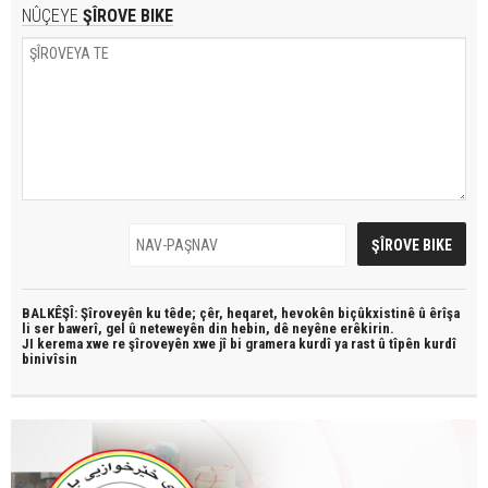
NÛÇEYE
ŞÎROVE BIKE
BALKÊŞÎ: Şîroveyên ku têde;
çêr, heqaret, hevokên biçûkxistinê û êrîşa
li ser bawerî, gel û neteweyên din hebin,
dê neyêne erêkirin.
JI kerema xwe re şîroveyên xwe jî bi
gramera kurdî
ya rast û
tîpên kurdî
binivîsin