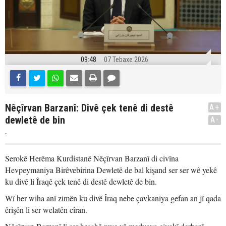
09:48
07 Tebaxe 2026
Nêçîrvan Barzanî: Divê çek tenê di destê
A+
dewletê de bin
A-
.
Serokê Herêma Kurdistanê Nêçîrvan Barzanî di civîna
Hevpeymaniya Birêvebirina Dewletê de bal kişand ser ser wê yekê
ku divê li Îraqê çek tenê di destê dewletê de bin.
Wî her wiha anî zimên ku divê Îraq nebe çavkaniya gefan an jî qada
êrişên li ser welatên cîran.