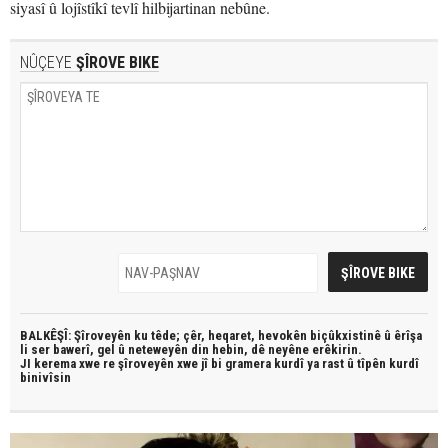
siyasî û lojîstîkî tevlî hilbijartinan nebûne.
NÛÇEYE
ŞÎROVE BIKE
BALKÊŞÎ: Şîroveyên ku têde;
çêr, heqaret, hevokên biçûkxistinê û êrîşa
li ser bawerî, gel û neteweyên din hebin,
dê neyêne erêkirin.
JI kerema xwe re şîroveyên xwe jî bi
gramera kurdî
ya rast û
tîpên kurdî
binivîsin