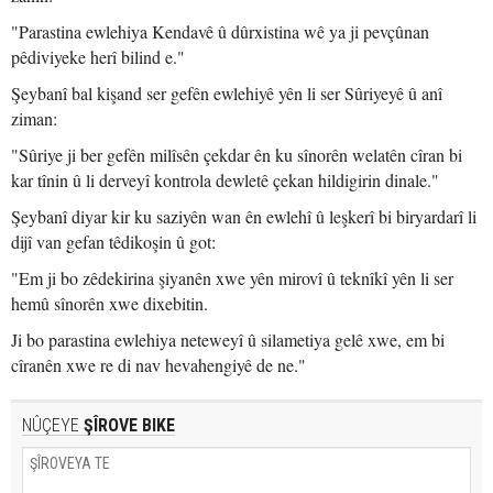
"Parastina ewlehiya Kendavê û dûrxistina wê ya ji pevçûnan
pêdiviyeke herî bilind e."
Şeybanî bal kişand ser gefên ewlehiyê yên li ser Sûriyeyê û anî
ziman:
"Sûriye ji ber gefên milîsên çekdar ên ku sînorên welatên cîran bi
kar tînin û li derveyî kontrola dewletê çekan hildigirin dinale."
Şeybanî diyar kir ku saziyên wan ên ewlehî û leşkerî bi biryardarî li
dijî van gefan têdikoşin û got:
"Em ji bo zêdekirina şiyanên xwe yên mirovî û teknîkî yên li ser
hemû sînorên xwe dixebitin.
Ji bo parastina ewlehiya neteweyî û silametiya gelê xwe, em bi
cîranên xwe re di nav hevahengiyê de ne."
NÛÇEYE
ŞÎROVE BIKE