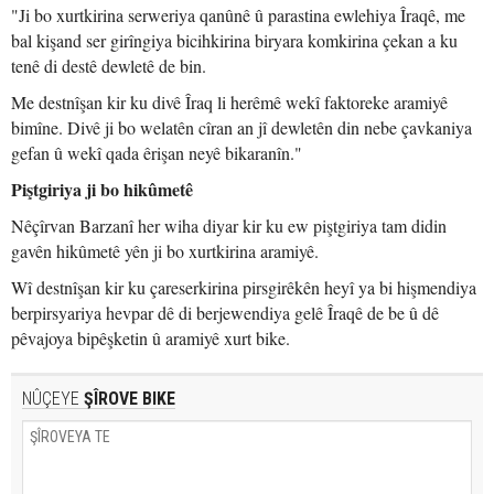
"Ji bo xurtkirina serweriya qanûnê û parastina ewlehiya Îraqê, me
bal kişand ser girîngiya bicihkirina biryara komkirina çekan a ku
tenê di destê dewletê de bin.
Me destnîşan kir ku divê Îraq li herêmê wekî faktoreke aramiyê
bimîne. Divê ji bo welatên cîran an jî dewletên din nebe çavkaniya
gefan û wekî qada êrişan neyê bikaranîn."
Piştgiriya ji bo hikûmetê
Nêçîrvan Barzanî her wiha diyar kir ku ew piştgiriya tam didin
gavên hikûmetê yên ji bo xurtkirina aramiyê.
Wî destnîşan kir ku çareserkirina pirsgirêkên heyî ya bi hişmendiya
berpirsyariya hevpar dê di berjewendiya gelê Îraqê de be û dê
pêvajoya bipêşketin û aramiyê xurt bike.
NÛÇEYE
ŞÎROVE BIKE