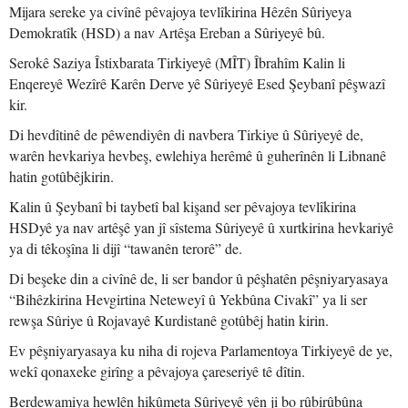
Mijara sereke ya civînê pêvajoya tevlîkirina Hêzên Sûriyeya
Demokratîk (HSD) a nav Artêşa Ereban a Sûriyeyê bû.
Serokê Saziya Îstixbarata Tirkiyeyê (MÎT) Îbrahîm Kalin li
Enqereyê Wezîrê Karên Derve yê Sûriyeyê Esed Şeybanî pêşwazî
kir.
Di hevdîtinê de pêwendiyên di navbera Tirkiye û Sûriyeyê de,
warên hevkariya hevbeş, ewlehiya herêmê û guherînên li Libnanê
hatin gotûbêjkirin.
Kalin û Şeybanî bi taybetî bal kişand ser pêvajoya tevlîkirina
HSDyê ya nav artêşê yan jî sîstema Sûriyeyê û xurtkirina hevkariyê
ya di têkoşîna li dijî “tawanên terorê” de.
Di beşeke din a civînê de, li ser bandor û pêşhatên pêşniyaryasaya
“Bihêzkirina Hevgirtina Neteweyî û Yekbûna Civakî” ya li ser
rewşa Sûriye û Rojavayê Kurdistanê gotûbêj hatin kirin.
Ev pêşniyaryasaya ku niha di rojeva Parlamentoya Tirkiyeyê de ye,
wekî qonaxeke girîng a pêvajoya çareseriyê tê dîtin.
Berdewamiya hewlên hikûmeta Sûriyeyê yên ji bo rûbirûbûna