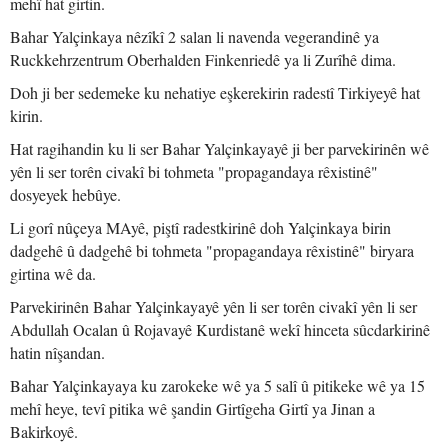
mehî hat girtin.
Bahar Yalçinkaya nêzîkî 2 salan li navenda vegerandinê ya
Ruckkehrzentrum Oberhalden Finkenriedê ya li Zurîhê dima.
Doh ji ber sedemeke ku nehatiye eşkerekirin radestî Tirkiyeyê hat
kirin.
Hat ragihandin ku li ser Bahar Yalçinkayayê ji ber parvekirinên wê
yên li ser torên civakî bi tohmeta "propagandaya rêxistinê"
dosyeyek hebûye.
Li gorî nûçeya MAyê, piştî radestkirinê doh Yalçinkaya birin
dadgehê û dadgehê bi tohmeta "propagandaya rêxistinê" biryara
girtina wê da.
Parvekirinên Bahar Yalçinkayayê yên li ser torên civakî yên li ser
Abdullah Ocalan û Rojavayê Kurdistanê wekî hinceta sûcdarkirinê
hatin nîşandan.
Bahar Yalçinkayaya ku zarokeke wê ya 5 salî û pitikeke wê ya 15
mehî heye, tevî pitika wê şandin Girtîgeha Girtî ya Jinan a
Bakirkoyê.