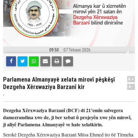
09:50
07 Tebaxe 2026
Parlamena Almanyayê xelata mirovî pêşkêşî
A+
Dezgeha Xêrxwaziya Barzanî kir
A-
.
Dezgeha Xêrxwaziya Barzanî (BCF) di 21’emîn salvegera
damezrandina xwe de, ji ber xebat û projeyên xwe yên mirovî,
ji aliyê Parlamena Almanyayê ve hate xelatkirin.
Serokê Dezgeha Xêrxwaziya Barzanî Mûsa Ehmed îro 6ê Tîrmeha