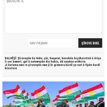
BALKÊŞÎ: Şîroveyên ku têde;
çêr, heqaret, hevokên biçûkxistinê û êrîşa
li ser bawerî, gel û neteweyên din hebin,
dê neyêne erêkirin.
JI kerema xwe re şîroveyên xwe jî bi
gramera kurdî
ya rast û
tîpên kurdî
binivîsin