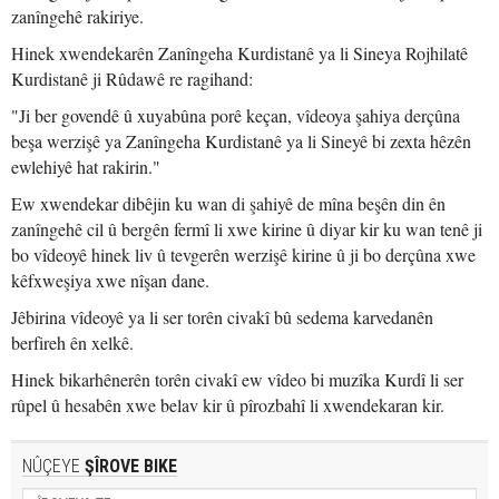
zanîngehê rakiriye.
Hinek xwendekarên Zanîngeha Kurdistanê ya li Sineya Rojhilatê
Kurdistanê ji Rûdawê re ragihand:
"Ji ber govendê û xuyabûna porê keçan, vîdeoya şahiya derçûna
beşa werzişê ya Zanîngeha Kurdistanê ya li Sineyê bi zexta hêzên
ewlehiyê hat rakirin."
Ew xwendekar dibêjin ku wan di şahiyê de mîna beşên din ên
zanîngehê cil û bergên fermî li xwe kirine û diyar kir ku wan tenê ji
bo vîdeoyê hinek liv û tevgerên werzişê kirine û ji bo derçûna xwe
kêfxweşiya xwe nîşan dane.
Jêbirina vîdeoyê ya li ser torên civakî bû sedema karvedanên
berfireh ên xelkê.
Hinek bikarhênerên torên civakî ew vîdeo bi muzîka Kurdî li ser
rûpel û hesabên xwe belav kir û pîrozbahî li xwendekaran kir.
NÛÇEYE
ŞÎROVE BIKE