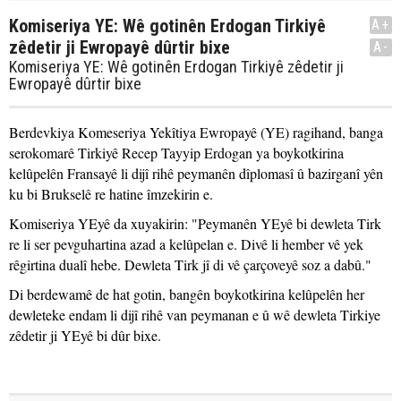
Komiseriya YE: Wê gotinên Erdogan Tirkiyê
A+
zêdetir ji Ewropayê dûrtir bixe
A-
Komiseriya YE: Wê gotinên Erdogan Tirkiyê zêdetir ji
Ewropayê dûrtir bixe
Berdevkiya Komeseriya Yekîtiya Ewropayê (YE) ragihand, banga
serokomarê Tirkiyê Recep Tayyip Erdogan ya boykotkirina
kelûpelên Fransayê li dijî rihê peymanên dîplomasî û bazirganî yên
ku bi Brukselê re hatine îmzekirin e.
Komiseriya YEyê da xuyakirin: "Peymanên YEyê bi dewleta Tirk
re li ser pevguhartina azad a kelûpelan e. Divê li hember vê yek
rêgirtina dualî hebe. Dewleta Tirk jî di vê çarçoveyê soz a dabû."
Di berdewamê de hat gotin, bangên boykotkirina kelûpelên her
dewleteke endam li dijî rihê van peymanan e û wê dewleta Tirkiye
zêdetir ji YEyê bi dûr bixe.