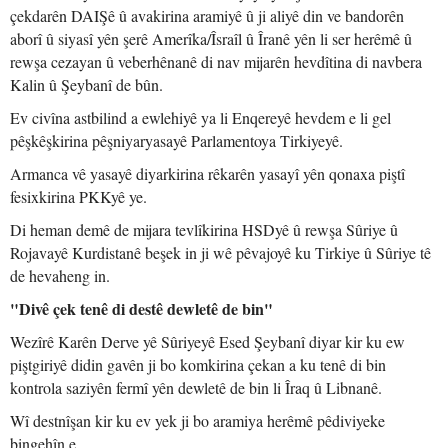
çekdarên DAIŞê û avakirina aramiyê û ji aliyê din ve bandorên
aborî û siyasî yên şerê Amerîka/Îsraîl û Îranê yên li ser herêmê û
rewşa cezayan û veberhênanê di nav mijarên hevdîtina di navbera
Kalin û Şeybanî de bûn.
Ev civîna astbilind a ewlehiyê ya li Enqereyê hevdem e li gel
pêşkêşkirina pêşniyaryasayê Parlamentoya Tirkiyeyê.
Armanca vê yasayê diyarkirina rêkarên yasayî yên qonaxa piştî
fesixkirina PKKyê ye.
Di heman demê de mijara tevlîkirina HSDyê û rewşa Sûriye û
Rojavayê Kurdistanê beşek in ji wê pêvajoyê ku Tirkiye û Sûriye tê
de hevaheng in.
"Divê çek tenê di destê dewletê de bin"
Wezîrê Karên Derve yê Sûriyeyê Esed Şeybanî diyar kir ku ew
piştgiriyê didin gavên ji bo komkirina çekan a ku tenê di bin
kontrola saziyên fermî yên dewletê de bin li Îraq û Libnanê.
Wî destnîşan kir ku ev yek ji bo aramiya herêmê pêdiviyeke
bingehîn e.