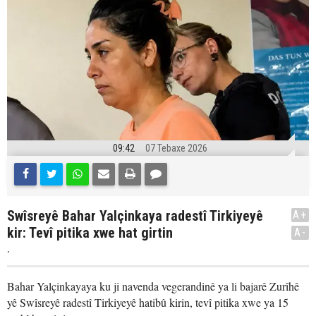
09:42
07 Tebaxe 2026
Swîsreyê Bahar Yalçinkaya radestî Tirkiyeyê
A+
kir: Tevî pitika xwe hat girtin
A-
.
Bahar Yalçinkayaya ku ji navenda vegerandinê ya li bajarê Zurîhê
yê Swîsreyê radestî Tirkiyeyê hatibû kirin, tevî pitika xwe ya 15