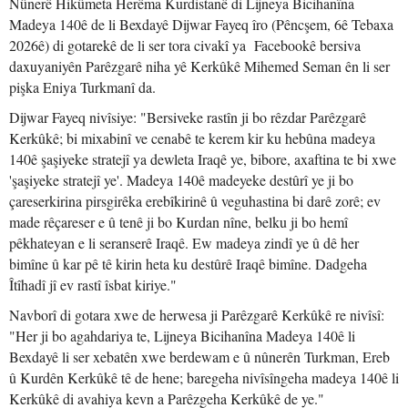
Nûnerê Hikûmeta Herêma Kurdistanê di Lijneya Bicihanîna
Madeya 140ê de li Bexdayê Dijwar Fayeq îro (Pêncşem, 6ê Tebaxa
2026ê) di gotarekê de li ser tora civakî ya Facebookê bersiva
daxuyaniyên Parêzgarê niha yê Kerkûkê Mihemed Seman ên li ser
pişka Eniya Turkmanî da.
Dijwar Fayeq nivîsiye: "Bersiveke rastîn ji bo rêzdar Parêzgarê
Kerkûkê; bi mixabinî ve cenabê te kerem kir ku hebûna madeya
140ê şaşiyeke stratejî ya dewleta Iraqê ye, bibore, axaftina te bi xwe
'şaşiyeke stratejî ye'. Madeya 140ê madeyeke destûrî ye ji bo
çareserkirina pirsgirêka erebîkirinê û veguhastina bi darê zorê; ev
made rêçareser e û tenê ji bo Kurdan nîne, belku ji bo hemî
pêkhateyan e li seranserê Iraqê. Ew madeya zindî ye û dê her
bimîne û kar pê tê kirin heta ku destûrê Iraqê bimîne. Dadgeha
Îtîhadî jî ev rastî îsbat kiriye."
Navborî di gotara xwe de herwesa ji Parêzgarê Kerkûkê re nivîsî:
"Her ji bo agahdariya te, Lijneya Bicihanîna Madeya 140ê li
Bexdayê li ser xebatên xwe berdewam e û nûnerên Turkman, Ereb
û Kurdên Kerkûkê tê de hene; baregeha nivîsîngeha madeya 140ê li
Kerkûkê di avahiya kevn a Parêzgeha Kerkûkê de ye."