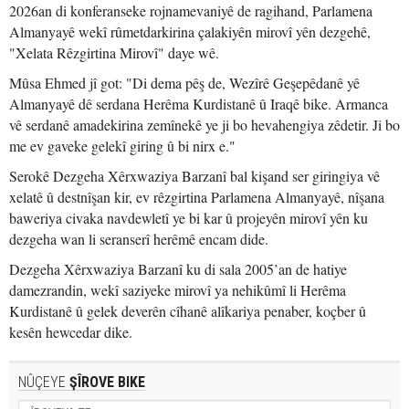
2026an di konferanseke rojnamevaniyê de ragihand, Parlamena
Almanyayê wekî rûmetdarkirina çalakiyên mirovî yên dezgehê,
"Xelata Rêzgirtina Mirovî" daye wê.
Mûsa Ehmed jî got: "Di dema pêş de, Wezîrê Geşepêdanê yê
Almanyayê dê serdana Herêma Kurdistanê û Iraqê bike. Armanca
vê serdanê amadekirina zemînekê ye ji bo hevahengiya zêdetir. Ji bo
me ev gaveke gelekî giring û bi nirx e."
Serokê Dezgeha Xêrxwaziya Barzanî bal kişand ser giringiya vê
xelatê û destnîşan kir, ev rêzgirtina Parlamena Almanyayê, nîşana
baweriya civaka navdewletî ye bi kar û projeyên mirovî yên ku
dezgeha wan li seranserî herêmê encam dide.
Dezgeha Xêrxwaziya Barzanî ku di sala 2005’an de hatiye
damezrandin, wekî saziyeke mirovî ya nehikûmî li Herêma
Kurdistanê û gelek deverên cîhanê alîkariya penaber, koçber û
kesên hewcedar dike.
NÛÇEYE
ŞÎROVE BIKE