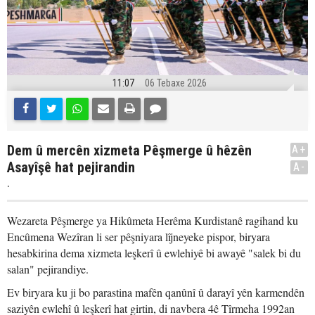
11:07
06 Tebaxe 2026
Dem û mercên xizmeta Pêşmerge û hêzên
A+
Asayîşê hat pejirandin
A-
.
Wezareta Pêşmerge ya Hikûmeta Herêma Kurdistanê ragihand ku
Encûmena Wezîran li ser pêşniyara lîjneyeke pispor, biryara
hesabkirina dema xizmeta leşkerî û ewlehiyê bi awayê "salek bi du
salan" pejirandiye.
Ev biryara ku ji bo parastina mafên qanûnî û darayî yên karmendên
saziyên ewlehî û leşkerî hat girtin, di navbera 4ê Tîrmeha 1992an