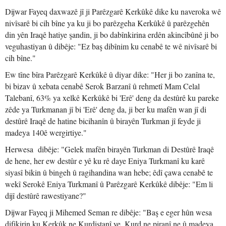
Dijwar Fayeq daxwazê jî ji Parêzgarê Kerkûkê dike ku naveroka wê
nivîsarê bi cih bîne ya ku ji bo parêzgeha Kerkûkê û parêzgehên
din yên Iraqê hatiye şandin, ji bo dabînkirina erdên akincîbûnê ji bo
veguhastiyan û dibêje: "Ez baş dibînim ku cenabê te wê nivîsarê bi
cih bîne."
Ew tîne bîra Parêzgarê Kerkûkê û diyar dike: "Her ji bo zanîna te,
bi bizav û xebata cenabê Serok Barzanî û rehmetî Mam Celal
Talebanî, 63% ya xelkê Kerkûkê bi 'Erê' deng da destûrê ku pareke
zêde ya Turkmanan jî bi 'Erê' deng da, ji ber ku mafên wan jî di
destûrê Iraqê de hatine bicihanîn û birayên Turkman jî feyde ji
madeya 140ê wergirtiye."
Herwesa dibêje: "Gelek mafên birayên Turkman di Destûrê Iraqê
de hene, her ew destûr e yê ku rê daye Eniya Turkmanî ku karê
siyasî bikin û bingeh û ragihandina wan hebe; êdî çawa cenabê te
wekî Serokê Eniya Turkmanî û Parêzgarê Kerkûkê dibêje: "Em li
dijî destûrê rawestiyane?"
Dijwar Fayeq ji Mihemed Seman re dibêje: "Baş e eger hûn wesa
difikirin ku Kerkûk ne Kurdistanî ye, Kurd ne piranî ne û madeya