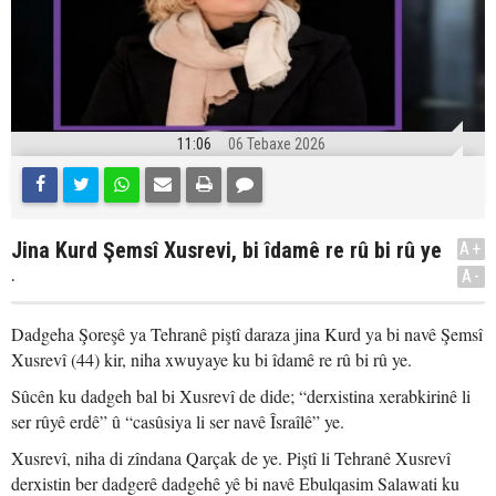
11:06
06 Tebaxe 2026
Jina Kurd Şemsî Xusrevi, bi îdamê re rû bi rû ye
A+
.
A-
Dadgeha Şoreşê ya Tehranê piştî daraza jina Kurd ya bi navê Şemsî
Xusrevî (44) kir, niha xwuyaye ku bi îdamê re rû bi rû ye.
Sûcên ku dadgeh bal bi Xusrevî de dide; “derxistina xerabkirinê li
ser rûyê erdê” û “casûsiya li ser navê Îsraîlê” ye.
Xusrevî, niha di zîndana Qarçak de ye. Piştî li Tehranê Xusrevî
derxistin ber dadgerê dadgehê yê bi navê Ebulqasim Salawati ku