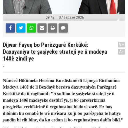
09:43
07 Tebaxe 2026
Dijwar Fayeq bo Parêzgarê Kerkûkê:
A+
Daxuyaniya te şaşiyeke stratejî ye û madeya
A-
140ê zindî ye
.
Nûnerê Hikûmeta Herêma Kurdistanê di Lijneya Bicihanîna
Madeya 140ê de li Bexdayê bersiva daxuyaniyên Parêzgarê
Kerkûkê da û ragihand: "Axaftina te şaşiyeke stratejî ye û
madeya 140ê madeyeke destûrî ye, ji bo çareserkirina
pirsgirêka erebîkirinê û veguhastina bi darê zorê. Ez baş
dibînim ku cenabê te wê nivîsara ku ji bo parêzgeha te hatiye
şandin bi cih bîne, da ku erdan ji bo veguhastiyan dabîn bikî."