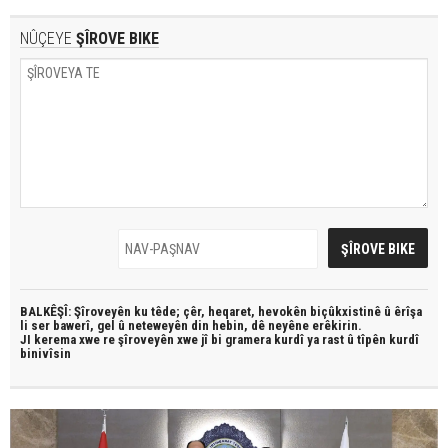
NÛÇEYE
ŞÎROVE BIKE
BALKÊŞÎ: Şîroveyên ku têde;
çêr, heqaret, hevokên biçûkxistinê û êrîşa
li ser bawerî, gel û neteweyên din hebin,
dê neyêne erêkirin.
JI kerema xwe re şîroveyên xwe jî bi
gramera kurdî
ya rast û
tîpên kurdî
binivîsin