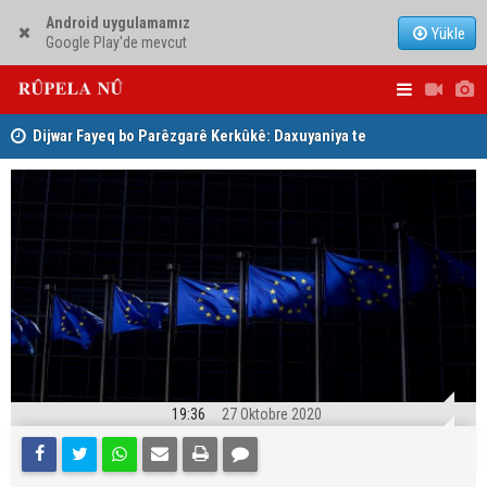
Android uygulamamız
Yükle
Google Play'de mevcut
 bin
Dijwar Fayeq bo Parêzgarê Kerkûkê: Daxuyaniya te
Swîsreyê Ba
şaşiyeke stratejî ye û madeya 140ê zindî ye
pitika xwe h
19:36
27 Oktobre 2020