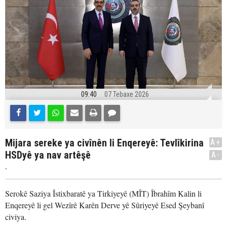
09:40
07 Tebaxe 2026
Mijara sereke ya civînên li Enqereyê: Tevlîkirina
A+
HSDyê ya nav artêşê
A-
.
Serokê Saziya Îstixbaratê ya Tirkiyeyê (MÎT) Îbrahîm Kalin li
Enqereyê li gel Wezîrê Karên Derve yê Sûriyeyê Esed Şeybanî
civiya.