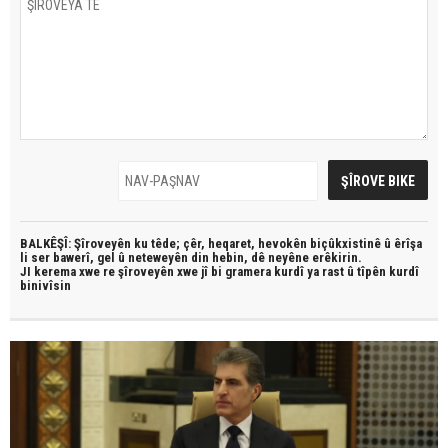
BALKÊŞÎ: Şîroveyên ku têde;
çêr, heqaret, hevokên biçûkxistinê û êrîşa
li ser bawerî, gel û neteweyên din hebin,
dê neyêne erêkirin.
JI kerema xwe re şîroveyên xwe jî bi
gramera kurdî
ya rast û
tîpên kurdî
binivîsin