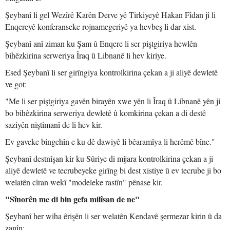
Şeybanî li gel Wezîrê Karên Derve yê Tirkiyeyê Hakan Fîdan jî li
Enqereyê konferanseke rojnamegeriyê ya hevbeş li dar xist.
Şeybanî anî ziman ku Şam û Enqere li ser piştgiriya hewlên
bihêzkirina serweriya Îraq û Libnanê li hev kiriye.
Esed Şeybanî li ser girîngiya kontrolkirina çekan a ji aliyê dewletê
ve got:
"Me li ser piştgiriya gavên birayên xwe yên li Îraq û Libnanê yên ji
bo bihêzkirina serweriya dewletê û komkirina çekan a di destê
saziyên niştimanî de li hev kir.
Ev gaveke bingehîn e ku dê dawiyê li bêaramîya li herêmê bîne."
Şeybanî destnîşan kir ku Sûriye di mijara kontrolkirina çekan a ji
aliyê dewletê ve tecrubeyeke girîng bi dest xistiye û ev tecrube ji bo
welatên cîran wekî "modeleke rastîn" pênase kir.
"Sînorên me di bin gefa milîsan de ne"
Şeybanî her wiha êrişên li ser welatên Kendavê şermezar kirin û da
zanîn: