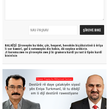
BALKÊŞÎ: Şîroveyên ku têde;
çêr, heqaret, hevokên biçûkxistinê û êrîşa
li ser bawerî, gel û neteweyên din hebin,
dê neyêne erêkirin.
JI kerema xwe re şîroveyên xwe jî bi
gramera kurdî
ya rast û
tîpên kurdî
binivîsin