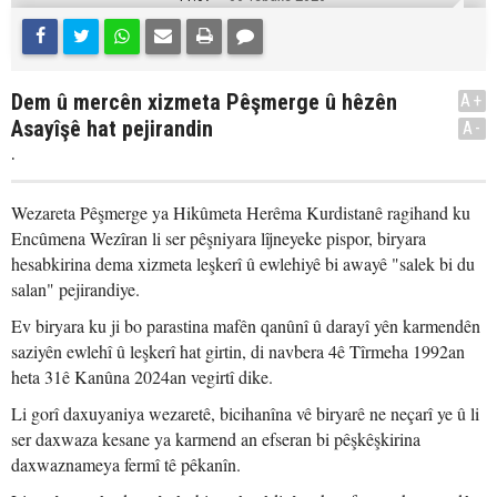
Dem û mercên xizmeta Pêşmerge û hêzên
A+
Asayîşê hat pejirandin
A-
.
Wezareta Pêşmerge ya Hikûmeta Herêma Kurdistanê ragihand ku
Encûmena Wezîran li ser pêşniyara lîjneyeke pispor, biryara
hesabkirina dema xizmeta leşkerî û ewlehiyê bi awayê "salek bi du
salan" pejirandiye.
Ev biryara ku ji bo parastina mafên qanûnî û darayî yên karmendên
saziyên ewlehî û leşkerî hat girtin, di navbera 4ê Tîrmeha 1992an
heta 31ê Kanûna 2024an vegirtî dike.
Li gorî daxuyaniya wezaretê, bicihanîna vê biryarê ne neçarî ye û li
ser daxwaza kesane ya karmend an efseran bi pêşkêşkirina
daxwaznameya fermî tê pêkanîn.