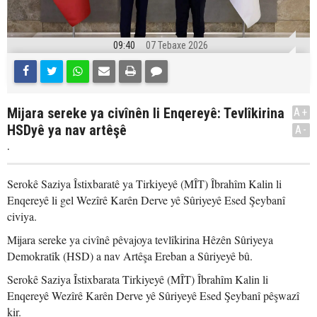
09:40
07 Tebaxe 2026
Mijara sereke ya civînên li Enqereyê: Tevlîkirina
A+
HSDyê ya nav artêşê
A-
.
Serokê Saziya Îstixbaratê ya Tirkiyeyê (MÎT) Îbrahîm Kalin li
Enqereyê li gel Wezîrê Karên Derve yê Sûriyeyê Esed Şeybanî
civiya.
Mijara sereke ya civînê pêvajoya tevlîkirina Hêzên Sûriyeya
Demokratîk (HSD) a nav Artêşa Ereban a Sûriyeyê bû.
Serokê Saziya Îstixbarata Tirkiyeyê (MÎT) Îbrahîm Kalin li
Enqereyê Wezîrê Karên Derve yê Sûriyeyê Esed Şeybanî pêşwazî
kir.