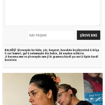
BALKÊŞÎ: Şîroveyên ku têde;
çêr, heqaret, hevokên biçûkxistinê û êrîşa
li ser bawerî, gel û neteweyên din hebin,
dê neyêne erêkirin.
JI kerema xwe re şîroveyên xwe jî bi
gramera kurdî
ya rast û
tîpên kurdî
binivîsin