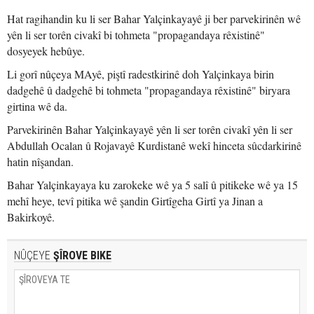
Hat ragihandin ku li ser Bahar Yalçinkayayê ji ber parvekirinên wê
yên li ser torên civakî bi tohmeta "propagandaya rêxistinê"
dosyeyek hebûye.
Li gorî nûçeya MAyê, piştî radestkirinê doh Yalçinkaya birin
dadgehê û dadgehê bi tohmeta "propagandaya rêxistinê" biryara
girtina wê da.
Parvekirinên Bahar Yalçinkayayê yên li ser torên civakî yên li ser
Abdullah Ocalan û Rojavayê Kurdistanê wekî hinceta sûcdarkirinê
hatin nîşandan.
Bahar Yalçinkayaya ku zarokeke wê ya 5 salî û pitikeke wê ya 15
mehî heye, tevî pitika wê şandin Girtîgeha Girtî ya Jinan a
Bakirkoyê.
NÛÇEYE
ŞÎROVE BIKE