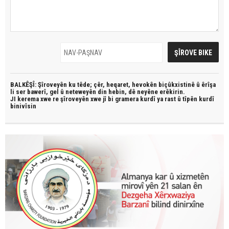
BALKÊŞÎ: Şîroveyên ku têde;
çêr, heqaret, hevokên biçûkxistinê û êrîşa
li ser bawerî, gel û neteweyên din hebin,
dê neyêne erêkirin.
JI kerema xwe re şîroveyên xwe jî bi
gramera kurdî
ya rast û
tîpên kurdî
binivîsin