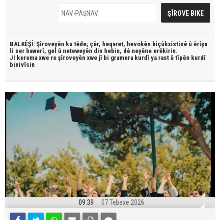
BALKÊŞÎ: Şîroveyên ku têde;
çêr, heqaret, hevokên biçûkxistinê û êrîşa
li ser bawerî, gel û neteweyên din hebin,
dê neyêne erêkirin.
JI kerema xwe re şîroveyên xwe jî bi
gramera kurdî
ya rast û
tîpên kurdî
binivîsin
09:39
07 Tebaxe 2026