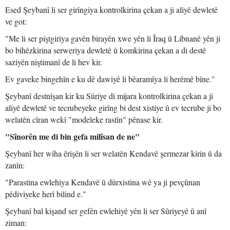
Esed Şeybanî li ser girîngiya kontrolkirina çekan a ji aliyê dewletê
ve got:
"Me li ser piştgiriya gavên birayên xwe yên li Îraq û Libnanê yên ji
bo bihêzkirina serweriya dewletê û komkirina çekan a di destê
saziyên niştimanî de li hev kir.
Ev gaveke bingehîn e ku dê dawiyê li bêaramîya li herêmê bîne."
Şeybanî destnîşan kir ku Sûriye di mijara kontrolkirina çekan a ji
aliyê dewletê ve tecrubeyeke girîng bi dest xistiye û ev tecrube ji bo
welatên cîran wekî "modeleke rastîn" pênase kir.
"Sînorên me di bin gefa milîsan de ne"
Şeybanî her wiha êrişên li ser welatên Kendavê şermezar kirin û da
zanîn:
"Parastina ewlehiya Kendavê û dûrxistina wê ya ji pevçûnan
pêdiviyeke herî bilind e."
Şeybanî bal kişand ser gefên ewlehiyê yên li ser Sûriyeyê û anî
ziman: