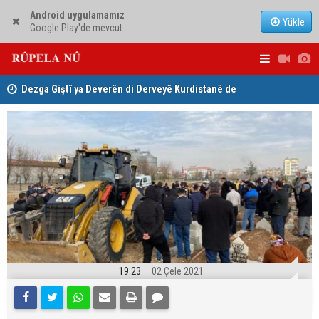
Android uygulamamız
Yükle
Google Play'de mevcut
ha
Dezga Giştî ya Deverên di Derveyê Kurdistanê de
Nêçîrvan Ba
gotinên parêzgere Kerkûkê Muhammed Saman red kir
19:23
02 Çele 2021