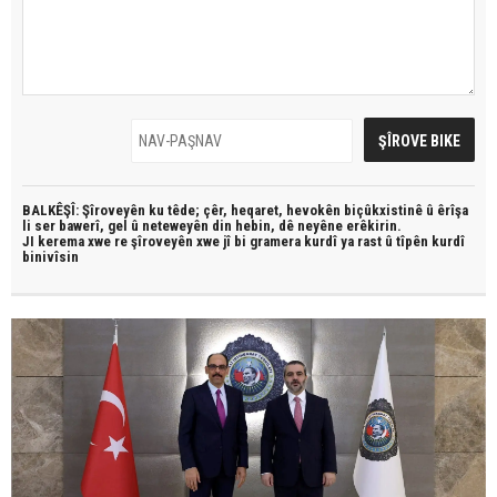
BALKÊŞÎ: Şîroveyên ku têde;
çêr, heqaret, hevokên biçûkxistinê û êrîşa
li ser bawerî, gel û neteweyên din hebin,
dê neyêne erêkirin.
JI kerema xwe re şîroveyên xwe jî bi
gramera kurdî
ya rast û
tîpên kurdî
binivîsin