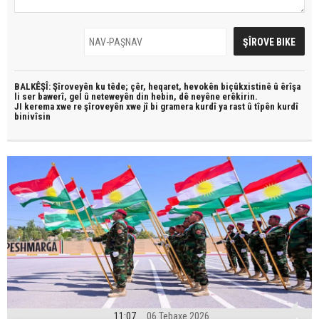
BALKÊŞÎ: Şîroveyên ku têde;
çêr, heqaret, hevokên biçûkxistinê û êrîşa
li ser bawerî, gel û neteweyên din hebin,
dê neyêne erêkirin.
JI kerema xwe re şîroveyên xwe jî bi
gramera kurdî
ya rast û
tîpên kurdî
binivîsin
11:07
06 Tebaxe 2026