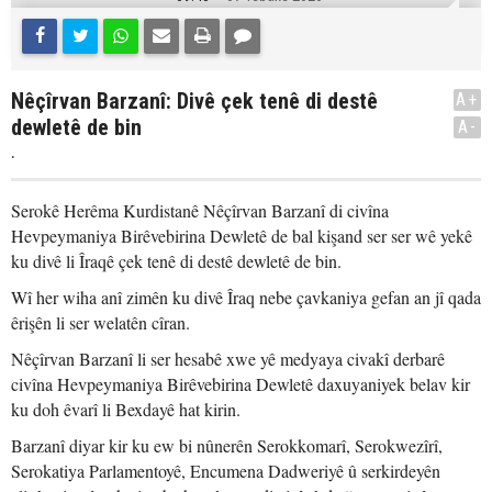
Nêçîrvan Barzanî: Divê çek tenê di destê
A+
dewletê de bin
A-
.
Serokê Herêma Kurdistanê Nêçîrvan Barzanî di civîna
Hevpeymaniya Birêvebirina Dewletê de bal kişand ser ser wê yekê
ku divê li Îraqê çek tenê di destê dewletê de bin.
Wî her wiha anî zimên ku divê Îraq nebe çavkaniya gefan an jî qada
êrişên li ser welatên cîran.
Nêçîrvan Barzanî li ser hesabê xwe yê medyaya civakî derbarê
civîna Hevpeymaniya Birêvebirina Dewletê daxuyaniyek belav kir
ku doh êvarî li Bexdayê hat kirin.
Barzanî diyar kir ku ew bi nûnerên Serokkomarî, Serokwezîrî,
Serokatiya Parlamentoyê, Encumena Dadweriyê û serkirdeyên