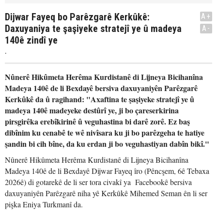
Dijwar Fayeq bo Parêzgarê Kerkûkê:
A+
Daxuyaniya te şaşiyeke stratejî ye û madeya
A-
140ê zindî ye
.
Nûnerê Hikûmeta Herêma Kurdistanê di Lijneya Bicihanîna
Madeya 140ê de li Bexdayê bersiva daxuyaniyên Parêzgarê
Kerkûkê da û ragihand: "Axaftina te şaşiyeke stratejî ye û
madeya 140ê madeyeke destûrî ye, ji bo çareserkirina
pirsgirêka erebîkirinê û veguhastina bi darê zorê. Ez baş
dibînim ku cenabê te wê nivîsara ku ji bo parêzgeha te hatiye
şandin bi cih bîne, da ku erdan ji bo veguhastiyan dabîn bikî."
Nûnerê Hikûmeta Herêma Kurdistanê di Lijneya Bicihanîna
Madeya 140ê de li Bexdayê Dijwar Fayeq îro (Pêncşem, 6ê Tebaxa
2026ê) di gotarekê de li ser tora civakî ya Facebookê bersiva
daxuyaniyên Parêzgarê niha yê Kerkûkê Mihemed Seman ên li ser
pişka Eniya Turkmanî da.