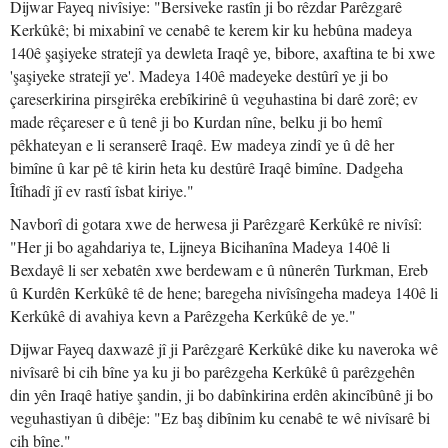
Dijwar Fayeq nivîsiye: "Bersiveke rastîn ji bo rêzdar Parêzgarê
Kerkûkê; bi mixabinî ve cenabê te kerem kir ku hebûna madeya
140ê şaşiyeke stratejî ya dewleta Iraqê ye, bibore, axaftina te bi xwe
'şaşiyeke stratejî ye'. Madeya 140ê madeyeke destûrî ye ji bo
çareserkirina pirsgirêka erebîkirinê û veguhastina bi darê zorê; ev
made rêçareser e û tenê ji bo Kurdan nîne, belku ji bo hemî
pêkhateyan e li seranserê Iraqê. Ew madeya zindî ye û dê her
bimîne û kar pê tê kirin heta ku destûrê Iraqê bimîne. Dadgeha
Îtîhadî jî ev rastî îsbat kiriye."
Navborî di gotara xwe de herwesa ji Parêzgarê Kerkûkê re nivîsî:
"Her ji bo agahdariya te, Lijneya Bicihanîna Madeya 140ê li
Bexdayê li ser xebatên xwe berdewam e û nûnerên Turkman, Ereb
û Kurdên Kerkûkê tê de hene; baregeha nivîsîngeha madeya 140ê li
Kerkûkê di avahiya kevn a Parêzgeha Kerkûkê de ye."
Dijwar Fayeq daxwazê jî ji Parêzgarê Kerkûkê dike ku naveroka wê
nivîsarê bi cih bîne ya ku ji bo parêzgeha Kerkûkê û parêzgehên
din yên Iraqê hatiye şandin, ji bo dabînkirina erdên akincîbûnê ji bo
veguhastiyan û dibêje: "Ez baş dibînim ku cenabê te wê nivîsarê bi
cih bîne."