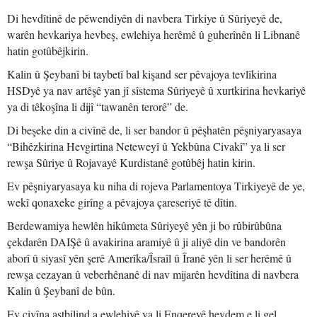
Di hevdîtinê de pêwendiyên di navbera Tirkiye û Sûriyeyê de,
warên hevkariya hevbeş, ewlehiya herêmê û guherînên li Libnanê
hatin gotûbêjkirin.
Kalin û Şeybanî bi taybetî bal kişand ser pêvajoya tevlîkirina
HSDyê ya nav artêşê yan jî sîstema Sûriyeyê û xurtkirina hevkariyê
ya di têkoşîna li dijî “tawanên terorê” de.
Di beşeke din a civînê de, li ser bandor û pêşhatên pêşniyaryasaya
“Bihêzkirina Hevgirtina Neteweyî û Yekbûna Civakî” ya li ser
rewşa Sûriye û Rojavayê Kurdistanê gotûbêj hatin kirin.
Ev pêşniyaryasaya ku niha di rojeva Parlamentoya Tirkiyeyê de ye,
wekî qonaxeke girîng a pêvajoya çareseriyê tê dîtin.
Berdewamiya hewlên hikûmeta Sûriyeyê yên ji bo rûbirûbûna
çekdarên DAIŞê û avakirina aramiyê û ji aliyê din ve bandorên
aborî û siyasî yên şerê Amerîka/Îsraîl û Îranê yên li ser herêmê û
rewşa cezayan û veberhênanê di nav mijarên hevdîtina di navbera
Kalin û Şeybanî de bûn.
Ev civîna astbilind a ewlehiyê ya li Enqereyê hevdem e li gel