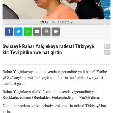
09:42
07 Tebaxe 2026
Swîsreyê Bahar Yalçinkaya radestî Tirkiyeyê
A+
kir: Tevî pitika xwe hat girtin
A-
.
Bahar Yalçinkayaya ku ji navenda vegerandinê ya li bajarê Zurîhê
yê Swîsreyê radestî Tirkiyeyê hatibû kirin, tevî pitika xwe ya 15
mehî hat girtin.
Bahar Yalçinkaya nêzîkî 2 salan li navenda vegerandinê ya
Ruckkehrzentrum Oberhalden Finkenriedê ya li Zurîhê dima.
Doh ji ber sedemeke ku nehatiye eşkerekirin radestî Tirkiyeyê hat
kirin.