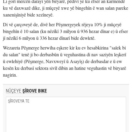
Li gorî mercên darayî yên biryarê, pêdivî ye ku efser an karmendê
ku vê daxwazê dike, ji mûçeyê xwe yê bingehîn ê wan salan pareke
xanenişîniyê bide xezîneyê.
Di vê çarçoveyê de, divê her Pêşmergeyek rêjeya 10% ji mûçeyê
bingehîn ê 10 salan (ku nêzîkî 3 mîlyon û 936 hezar dînar e) û efser
jî nêzîkî 6 mîlyon û 336 hezar dînarî bide dewletê.
Wezareta Pêşmerge herwiha eşkere kir ku ev hesabkirina "salek bi
du salan" tenê ji bo derbasbûn û veguhastina di nav saziyên leşkerî
û ewlehiyê (Pêşmerge, Navxweyî û Asayîş) de derbasdar e û ew
kesên ku derbasî sektora sivîl dibin an hatine veguhastin vê biryarê
nagirin.
NÛÇEYE
ŞÎROVE BIKE