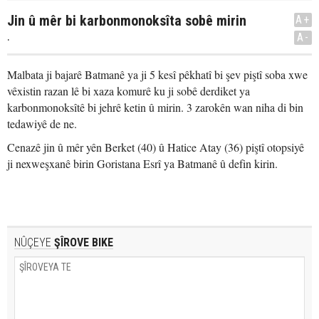
Jin û mêr bi karbonmonoksîta sobê mirin
A+
.
A-
Malbata ji bajarê Batmanê ya ji 5 kesî pêkhatî bi şev piştî soba xwe
vêxistin razan lê bi xaza komurê ku ji sobê derdiket ya
karbonmonoksîtê bi jehrê ketin û mirin. 3 zarokên wan niha di bin
tedawiyê de ne.
Cenazê jin û mêr yên Berket (40) û Hatice Atay (36) piştî otopsiyê
ji nexweşxanê birin Goristana Esrî ya Batmanê û defin kirin.
NÛÇEYE
ŞÎROVE BIKE