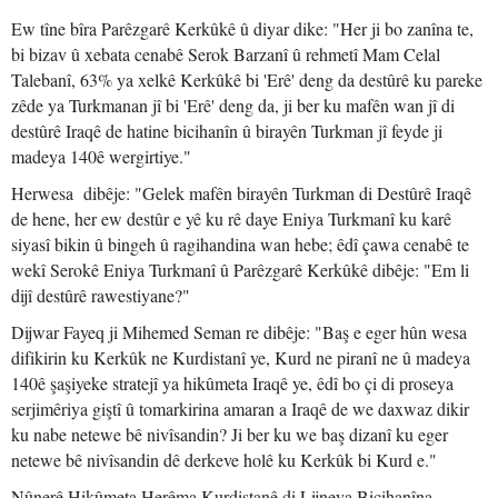
Ew tîne bîra Parêzgarê Kerkûkê û diyar dike: "Her ji bo zanîna te,
bi bizav û xebata cenabê Serok Barzanî û rehmetî Mam Celal
Talebanî, 63% ya xelkê Kerkûkê bi 'Erê' deng da destûrê ku pareke
zêde ya Turkmanan jî bi 'Erê' deng da, ji ber ku mafên wan jî di
destûrê Iraqê de hatine bicihanîn û birayên Turkman jî feyde ji
madeya 140ê wergirtiye."
Herwesa dibêje: "Gelek mafên birayên Turkman di Destûrê Iraqê
de hene, her ew destûr e yê ku rê daye Eniya Turkmanî ku karê
siyasî bikin û bingeh û ragihandina wan hebe; êdî çawa cenabê te
wekî Serokê Eniya Turkmanî û Parêzgarê Kerkûkê dibêje: "Em li
dijî destûrê rawestiyane?"
Dijwar Fayeq ji Mihemed Seman re dibêje: "Baş e eger hûn wesa
difikirin ku Kerkûk ne Kurdistanî ye, Kurd ne piranî ne û madeya
140ê şaşiyeke stratejî ya hikûmeta Iraqê ye, êdî bo çi di proseya
serjimêriya giştî û tomarkirina amaran a Iraqê de we daxwaz dikir
ku nabe netewe bê nivîsandin? Ji ber ku we baş dizanî ku eger
netewe bê nivîsandin dê derkeve holê ku Kerkûk bi Kurd e."
Nûnerê Hikûmeta Herêma Kurdistanê di Lijneya Bicihanîna