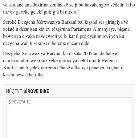
vê serdanê amadekirina zemînekê ye ji bo hevahengiya zêdetir. Ji bo
me ev gaveke gelekî giring û bi nirx e."
Serokê Dezgeha Xêrxwaziya Barzanî bal kişand ser giringiya vê
xelatê û destnîşan kir, ev rêzgirtina Parlamena Almanyayê, nîşana
baweriya civaka navdewletî ye bi kar û projeyên mirovî yên ku
dezgeha wan li seranserî herêmê encam dide.
Dezgeha Xêrxwaziya Barzanî ku di sala 2005’an de hatiye
damezrandin, wekî saziyeke mirovî ya nehikûmî li Herêma
Kurdistanê û gelek deverên cîhanê alîkariya penaber, koçber û
kesên hewcedar dike.
NÛÇEYE
ŞÎROVE BIKE