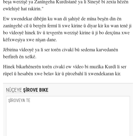
beşa werzişê ya Zanîngeha Kurdistanê ya li Sineyê bi zexta hêzên
ewlehiyê hat rakirin."
Ew xwendekar dibêjin ku wan di şahiyê de mîna beşên din ên
zanîngehê cil û bergên fermî li xwe kirine û diyar kir ku wan tenê ji
bo vîdeoyê hinek liv û tevgerên werzişê kirine û ji bo derçûna xwe
kêfxweşiya xwe nîşan dane.
Jêbirina vîdeoyê ya li ser torên civakî bû sedema karvedanên
berfireh ên xelkê.
Hinek bikarhênerên torên civakî ew vîdeo bi muzîka Kurdî li ser
rûpel û hesabên xwe belav kir û pîrozbahî li xwendekaran kir.
NÛÇEYE
ŞÎROVE BIKE