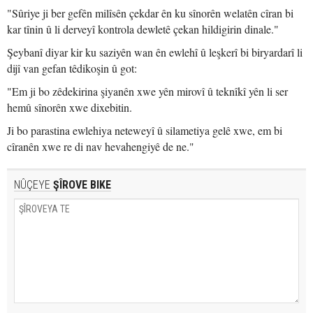
"Sûriye ji ber gefên milîsên çekdar ên ku sînorên welatên cîran bi
kar tînin û li derveyî kontrola dewletê çekan hildigirin dinale."
Şeybanî diyar kir ku saziyên wan ên ewlehî û leşkerî bi biryardarî li
dijî van gefan têdikoşin û got:
"Em ji bo zêdekirina şiyanên xwe yên mirovî û teknîkî yên li ser
hemû sînorên xwe dixebitin.
Ji bo parastina ewlehiya neteweyî û silametiya gelê xwe, em bi
cîranên xwe re di nav hevahengiyê de ne."
NÛÇEYE
ŞÎROVE BIKE