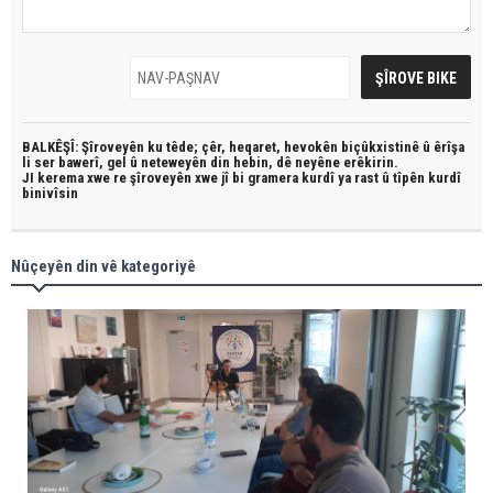
BALKÊŞÎ: Şîroveyên ku têde;
çêr, heqaret, hevokên biçûkxistinê û êrîşa
li ser bawerî, gel û neteweyên din hebin,
dê neyêne erêkirin.
JI kerema xwe re şîroveyên xwe jî bi
gramera kurdî
ya rast û
tîpên kurdî
binivîsin
Nûçeyên din vê kategoriyê