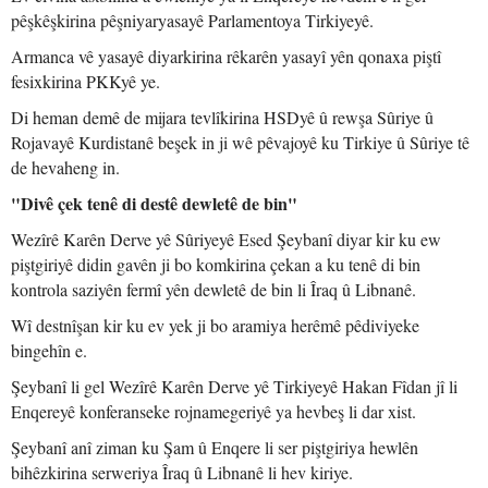
pêşkêşkirina pêşniyaryasayê Parlamentoya Tirkiyeyê.
Armanca vê yasayê diyarkirina rêkarên yasayî yên qonaxa piştî
fesixkirina PKKyê ye.
Di heman demê de mijara tevlîkirina HSDyê û rewşa Sûriye û
Rojavayê Kurdistanê beşek in ji wê pêvajoyê ku Tirkiye û Sûriye tê
de hevaheng in.
"Divê çek tenê di destê dewletê de bin"
Wezîrê Karên Derve yê Sûriyeyê Esed Şeybanî diyar kir ku ew
piştgiriyê didin gavên ji bo komkirina çekan a ku tenê di bin
kontrola saziyên fermî yên dewletê de bin li Îraq û Libnanê.
Wî destnîşan kir ku ev yek ji bo aramiya herêmê pêdiviyeke
bingehîn e.
Şeybanî li gel Wezîrê Karên Derve yê Tirkiyeyê Hakan Fîdan jî li
Enqereyê konferanseke rojnamegeriyê ya hevbeş li dar xist.
Şeybanî anî ziman ku Şam û Enqere li ser piştgiriya hewlên
bihêzkirina serweriya Îraq û Libnanê li hev kiriye.