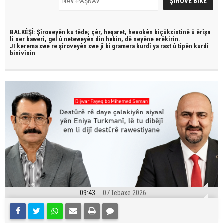
BALKÊŞÎ: Şîroveyên ku têde;
çêr, heqaret, hevokên biçûkxistinê û êrîşa
li ser bawerî, gel û neteweyên din hebin,
dê neyêne erêkirin.
JI kerema xwe re şîroveyên xwe jî bi
gramera kurdî
ya rast û
tîpên kurdî
binivîsin
09:43
07 Tebaxe 2026