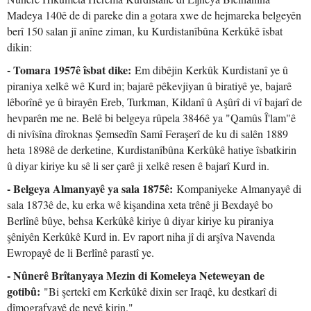
Madeya 140ê de di pareke din a gotara xwe de hejmareka belgeyên
berî 150 salan jî anîne ziman, ku Kurdistanîbûna Kerkûkê îsbat
dikin:
- Tomara 1957ê îsbat dike:
Em dibêjin Kerkûk Kurdistanî ye û
piraniya xelkê wê Kurd in; bajarê pêkevjiyan û biratiyê ye, bajarê
lêborînê ye û birayên Ereb, Turkman, Kildanî û Aşûrî di vî bajarî de
hevparên me ne. Belê bi belgeya rûpela 3846ê ya "Qamûs Î'lam"ê
di nivîsîna dîroknas Şemsedîn Samî Feraşerî de ku di salên 1889
heta 1898ê de derketine, Kurdistanîbûna Kerkûkê hatiye îsbatkirin
û diyar kiriye ku sê li ser çarê ji xelkê resen ê bajarî Kurd in.
- Belgeya Almanyayê ya sala 1875ê:
Kompaniyeke Almanyayê di
sala 1873ê de, ku erka wê kişandina xeta trênê ji Bexdayê bo
Berlînê bûye, behsa Kerkûkê kiriye û diyar kiriye ku piraniya
şêniyên Kerkûkê Kurd in. Ev raport niha jî di arşîva Navenda
Ewropayê de li Berlînê parastî ye.
- Nûnerê Brîtanyaya Mezin di Komeleya Neteweyan de
gotibû:
"Bi şertekî em Kerkûkê dixin ser Iraqê, ku destkarî di
dîmografyayê de neyê kirin."