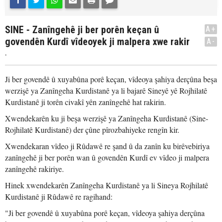
SINE - Zanîngehê ji ber porên keçan û
A+
govendên Kurdî vîdeoyek ji malpera xwe rakir
A-
.
Ji ber govendê û xuyabûna porê keçan, vîdeoya şahiya derçûna beşa
werzişê ya Zanîngeha Kurdistanê ya li bajarê Sineyê yê Rojhilatê
Kurdistanê ji torên civakî yên zanîngehê hat rakirin.
Xwendekarên ku ji beşa werzişê ya Zanîngeha Kurdistanê (Sine-
Rojhilatê Kurdistanê) der çûne pîrozbahiyeke rengîn kir.
Xwendekaran vîdeo ji Rûdawê re şand û da zanîn ku birêvebiriya
zanîngehê ji ber porên wan û govendên Kurdî ev vîdeo ji malpera
zanîngehê rakiriye.
Hinek xwendekarên Zanîngeha Kurdistanê ya li Sineya Rojhilatê
Kurdistanê ji Rûdawê re ragihand:
"Ji ber govendê û xuyabûna porê keçan, vîdeoya şahiya derçûna