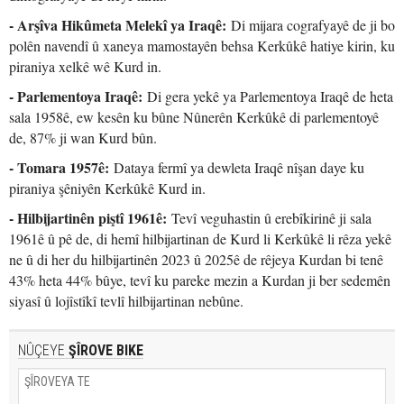
- Arşîva Hikûmeta Melekî ya Iraqê:
Di mijara cografyayê de ji bo
polên navendî û xaneya mamostayên behsa Kerkûkê hatiye kirin, ku
piraniya xelkê wê Kurd in.
- Parlementoya Iraqê:
Di gera yekê ya Parlementoya Iraqê de heta
sala 1958ê, ew kesên ku bûne Nûnerên Kerkûkê di parlementoyê
de, 87% ji wan Kurd bûn.
- Tomara 1957ê:
Dataya fermî ya dewleta Iraqê nîşan daye ku
piraniya şêniyên Kerkûkê Kurd in.
- Hilbijartinên piştî 1961ê:
Tevî veguhastin û erebîkirinê ji sala
1961ê û pê de, di hemî hilbijartinan de Kurd li Kerkûkê li rêza yekê
ne û di her du hilbijartinên 2023 û 2025ê de rêjeya Kurdan bi tenê
43% heta 44% bûye, tevî ku pareke mezin a Kurdan ji ber sedemên
siyasî û lojîstîkî tevlî hilbijartinan nebûne.
NÛÇEYE
ŞÎROVE BIKE