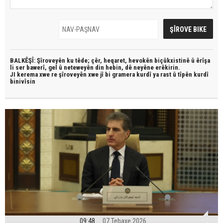
BALKÊŞÎ: Şîroveyên ku têde;
çêr, heqaret, hevokên biçûkxistinê û êrîşa
li ser bawerî, gel û neteweyên din hebin,
dê neyêne erêkirin.
JI kerema xwe re şîroveyên xwe jî bi
gramera kurdî
ya rast û
tîpên kurdî
binivîsin
09:48
07 Tebaxe 2026