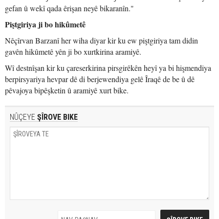
gefan û wekî qada êrişan neyê bikaranîn."
Piştgiriya ji bo hikûmetê
Nêçîrvan Barzanî her wiha diyar kir ku ew piştgiriya tam didin
gavên hikûmetê yên ji bo xurtkirina aramiyê.
Wî destnîşan kir ku çareserkirina pirsgirêkên heyî ya bi hişmendiya
berpirsyariya hevpar dê di berjewendiya gelê Îraqê de be û dê
pêvajoya bipêşketin û aramiyê xurt bike.
NÛÇEYE
ŞÎROVE BIKE