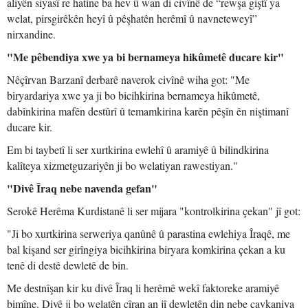
aliyên siyasî re hatine ba hev û wan di civînê de “rewşa giştî ya
welat, pirsgirêkên heyî û pêşhatên herêmî û navneteweyî”
nirxandine.
"Me pêbendiya xwe ya bi bernameya hikûmetê ducare kir"
Nêçîrvan Barzanî derbarê naverok civînê wiha got: "Me
biryardariya xwe ya ji bo bicihkirina bernameya hikûmetê,
dabînkirina mafên destûrî û temamkirina karên pêşîn ên niştimanî
ducare kir.
Em bi taybetî li ser xurtkirina ewlehî û aramiyê û bilindkirina
kalîteya xizmetguzariyên ji bo welatiyan rawestiyan."
"Divê Îraq nebe navenda gefan"
Serokê Herêma Kurdistanê li ser mijara "kontrolkirina çekan" jî got:
"Ji bo xurtkirina serweriya qanûnê û parastina ewlehiya Îraqê, me
bal kişand ser girîngiya bicihkirina biryara komkirina çekan a ku
tenê di destê dewletê de bin.
Me destnîşan kir ku divê Îraq li herêmê wekî faktoreke aramiyê
bimîne. Divê ji bo welatên cîran an jî dewletên din nebe çavkaniya