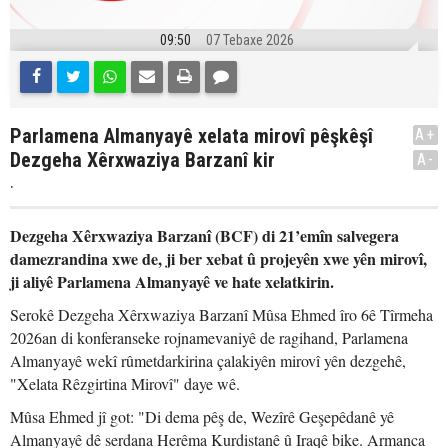
09:50
07 Tebaxe 2026
Parlamena Almanyayê xelata mirovî pêşkêşî
A+
Dezgeha Xêrxwaziya Barzanî kir
A-
.
Dezgeha Xêrxwaziya Barzanî (BCF) di 21’emîn salvegera
damezrandina xwe de, ji ber xebat û projeyên xwe yên mirovî,
ji aliyê Parlamena Almanyayê ve hate xelatkirin.
Serokê Dezgeha Xêrxwaziya Barzanî Mûsa Ehmed îro 6ê Tîrmeha
2026an di konferanseke rojnamevaniyê de ragihand, Parlamena
Almanyayê wekî rûmetdarkirina çalakiyên mirovî yên dezgehê,
"Xelata Rêzgirtina Mirovî" daye wê.
Mûsa Ehmed jî got: "Di dema pêş de, Wezîrê Geşepêdanê yê
Almanyayê dê serdana Herêma Kurdistanê û Iraqê bike. Armanca