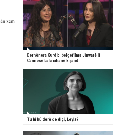
anên xem
Derhênera Kurd bi belgefîlma Jinwarê li
Cannesê bala cîhanê kişand
Tu bi kû derê de diçî, Leyla?