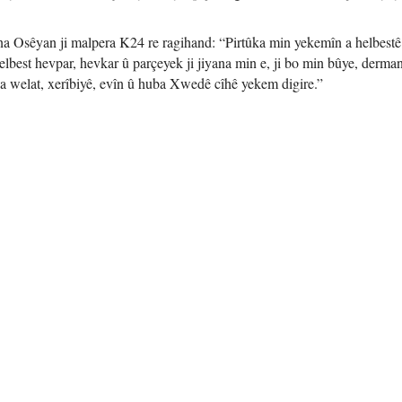
na Osêyan ji malpera K24 re ragihand: “Pirtûka min yekemîn a helbestê
elbest hevpar, hevkar û parçeyek ji jiyana min e, ji bo min bûye, derm
şa welat, xerîbiyê, evîn û huba Xwedê cîhê yekem digire.”