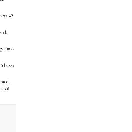
vbera 4ê
an bi
ngehîn ê
36 hezar
ina di
sivîl