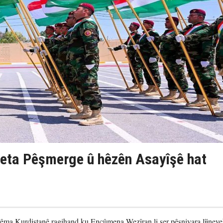
eta Pêşmerge û hêzên Asayîşê hat
ma Kurdistanê ragihand ku Encûmena Wezîran li ser pêşniyara lîjney