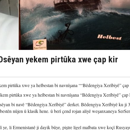
Osêyan yekem pirtûka xwe çap kir
em pirtûka xwe ya helbestan bi navnîşana ““Bêdengiya Xerîbiyê” çap 
em pirtûka xwe ya helbestan bi navnîşana “Bêdengiya Xerîbiyê” çap k
sêyan bi navê “Bêdengiya Xerîbiyê” derket. Bêdengiya Xerîbiyê ku ji 
bestên nûjen û klasîk hene. û berî çend rojan aliyê weşanxaneya SerSera
ye, li Ermenistanê ji dayik bûye, piştre ligel malbata xwe koçî Rusyayê