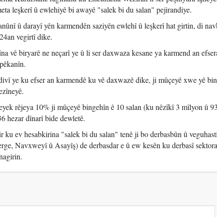
eta leşkerî û ewlehiyê bi awayê "salek bi du salan" pejirandiye.
anûnî û darayî yên karmendên saziyên ewlehî û leşkerî hat girtin, di na
4an vegirtî dike.
na vê biryarê ne neçarî ye û li ser daxwaza kesane ya karmend an efser
pêkanîn.
êdivî ye ku efser an karmendê ku vê daxwazê dike, ji mûçeyê xwe yê bi
ezîneyê.
eyek rêjeya 10% ji mûçeyê bingehîn ê 10 salan (ku nêzîkî 3 mîlyon û 9
336 hezar dînarî bide dewletê.
 ku ev hesabkirina "salek bi du salan" tenê ji bo derbasbûn û veguhast
erge, Navxweyî û Asayîş) de derbasdar e û ew kesên ku derbasî sektora 
nagirin.