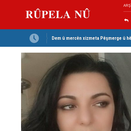
ARŞ
Dem û mercên xizmeta Pêşmerge û hêz
Jina Kurd Şemsî Xusrevi, bi îdamê re rû