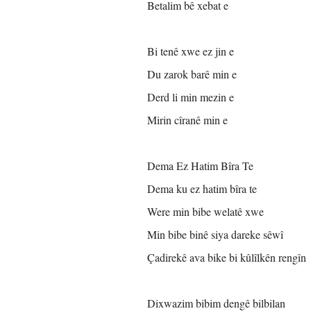
Betalim bê xebat e
Bi tenê xwe ez jin e
Du zarok barê min e
Derd li min mezin e
Mirin cîranê min e
Dema Ez Hatim Bîra Te
Dema ku ez hatim bîra te
Were min bibe welatê xwe
Min bibe binê siya dareke sêwî
Çadirekê ava bike bi kûlîlkên rengîn
Dixwazim bibim dengê bilbilan