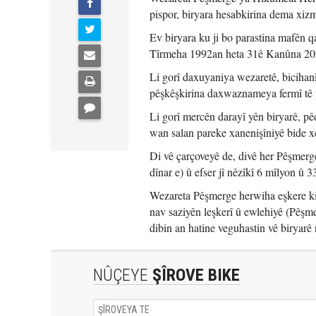
pispor, biryara hesabkirina dema xizm
Ev biryara ku ji bo parastina mafên q
Tîrmeha 1992an heta 31ê Kanûna 202
Li gorî daxuyaniya wezaretê, bicihanî
pêşkêşkirina daxwaznameya fermî tê 
Li gorî mercên darayî yên biryarê, p
wan salan pareke xanenişîniyê bide x
Di vê çarçoveyê de, divê her Pêşmerg
dînar e) û efser jî nêzîkî 6 mîlyon û 
Wezareta Pêşmerge herwiha eşkere kir
nav saziyên leşkerî û ewlehiyê (Pêşm
dibin an hatine veguhastin vê biryarê 
NÛÇEYE
ŞÎROVE BIKE