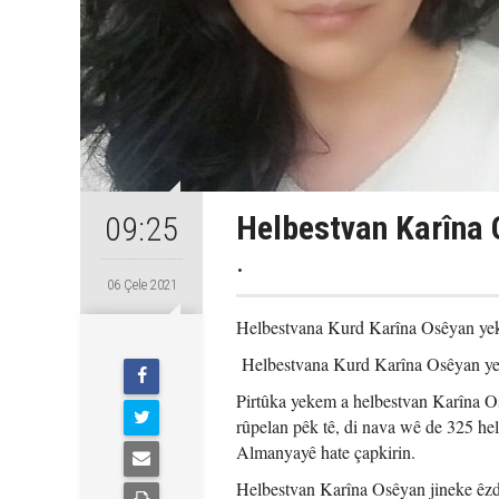
Helbestvan Karîna 
09:25
.
06 Çele 2021
Helbestvana Kurd Karîna Osêyan yek
Helbestvana Kurd Karîna Osêyan yek
Pirtûka yekem a helbestvan Karîna O
rûpelan pêk tê, di nava wê de 325 hel
Almanyayê hate çapkirin.
Helbestvan Karîna Osêyan jineke êzdî 