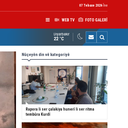
07 Tebaxe 2026
Îne
WEB TV
FOTO GALERÎ
Diyarbakır
K: Gotinên Parêzgarê Kerkûkê yên li ser Madeya 140î hewldana f
22 °C
Nûçeyên din vê kategoriyê
Rapora li ser çalakiya hunerî li ser ritma
tembûra Kurdî