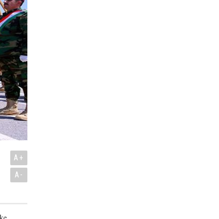
A+
A-
eke