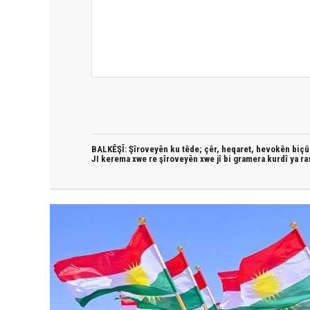
BALKÊŞÎ: Şîroveyên ku têde;
çêr, heqaret, hevokên biçûk
JI kerema xwe re şîroveyên xwe jî bi
gramera kurdî
ya ra