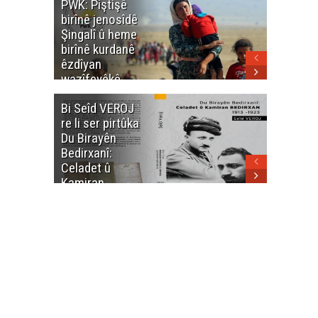
PWK: Piştişê
PWK: Ma
birînê jenosîdê
şehîdan
Şingalî û heme
Enfalê
birînê kurdanê
Barzanîy
êzdîyan
hurmet 
wazîfeyêkê
kenê
neteweyî yê
Bi Seîd VEROJ
Wezîra
heme kurdanê
re li ser pirtûka
Berhema
dinya yo
Du Birayên
Cengî y
Bedirxanî:
Pakistan
Celadet û
û hevjîn
Kamiran
em Kurd
Bedirxan
(1913 -1923)