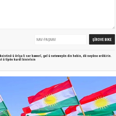
xistinê û êrîşa li ser bawerî, gel û neteweyên din hebin,
dê neyêne erêkirin.
st û
tîpên kurdî
binivîsin