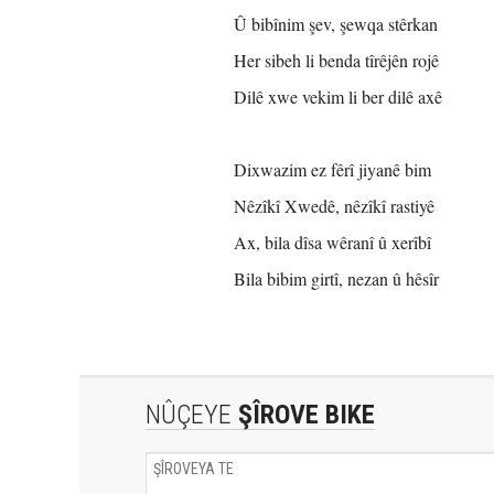
Û bibînim şev, şewqa stêrkan
Her sibeh li benda tîrêjên rojê
Dilê xwe vekim li ber dilê axê
Dixwazim ez fêrî jiyanê bim
Nêzîkî Xwedê, nêzîkî rastiyê
Ax, bila dîsa wêranî û xerîbî
Bila bibim girtî, nezan û hêsîr
NÛÇEYE
ŞÎROVE BIKE