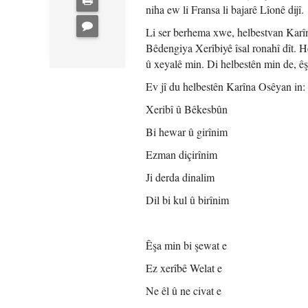
niha ew li Fransa li bajarê Lîonê dijî.
Li ser berhema xwe, helbestvan Karî
Bêdengiya Xerîbiyê îsal ronahî dît. H
û xeyalê min. Di helbestên min de, ê
Ev jî du helbestên Karîna Osêyan in:
Xeribî û Bêkesbûn
Bi hewar û girînim
Ezman diçirînim
Ji derda dinalim
Dil bi kul û birînim
Êşa min bi şewat e
Ez xerîbê Welat e
Ne êl û ne civat e