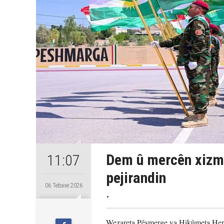
Dem û mercên xizm
11:07
pejirandin
06 Tebaxe 2026
.
Wezareta Pêşmerge ya Hikûmeta Herê