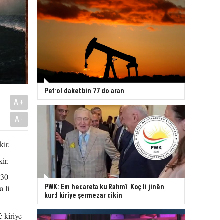
Petrol daket bin 77 dolaran
A+
A-
kir.
ir.
330
PWK: Em heqareta ku Rahmî Koç li jinên
 li
kurd kirîye şermezar dikin
 kiriye