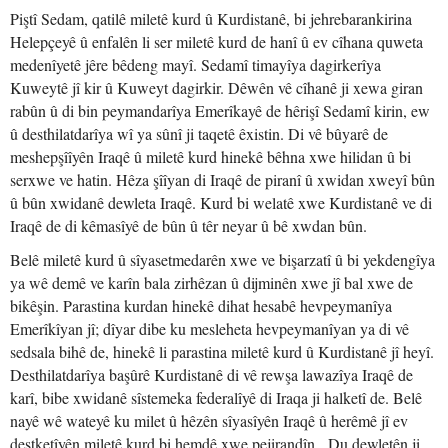
Piştî Sedam, qatilê miletê kurd û Kurdistanê, bi jehrebarankirina
Helepçeyê û enfalên li ser miletê kurd de hanî û ev cîhana quweta
medenîyetê jêre bêdeng mayî. Sedamî timayîya dagirkerîya
Kuweytê jî kir û Kuweyt dagirkir. Dêwên vê cîhanê ji xewa giran
rabûn û di bin peymandarîya Emerîkayê de hêrişî Sedamî kirin, ew
û desthilatdarîya wî ya sûnî ji taqetê êxistin. Di vê bûyarê de
meshepşîîyên Iraqê û miletê kurd hinekê bêhna xwe hilidan û bi
serxwe ve hatin. Hêza şîîyan di Iraqê de piranî û xwidan xweyî bûn
û bûn xwidanê dewleta Iraqê. Kurd bi welatê xwe Kurdistanê ve di
Iraqê de di kêmasîyê de bûn û têr neyar û bê xwdan bûn.
Belê miletê kurd û sîyasetmedarên xwe ve bişarzatî û bi yekdengîya
ya wê demê ve karîn bala zirhêzan û dijminên xwe jî bal xwe de
bikêşin. Parastina kurdan hinekê dihat hesabê hevpeymanîya
Emerîkîyan jî; dîyar dibe ku mesleheta hevpeymanîyan ya di vê
sedsala bihê de, hinekê li parastina miletê kurd û Kurdistanê jî heyî.
Desthilatdarîya başûrê Kurdistanê di vê rewşa lawazîya Iraqê de
karî, bibe xwidanê sîstemeka federalîyê di Iraqa ji halketî de. Belê
nayê wê wateyê ku milet û hêzên sîyasîyên Iraqê û herêmê jî ev
destketîyên miletê kurd bi hemdê xwe pejirandîn. Du dewletên ji