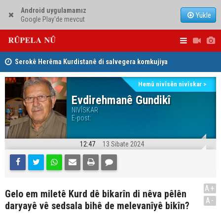
Android uygulamamız
Yükle
Google Play'de mevcut
Serokê Herêma Kurdistanê di salvegera komkujiya
Lêkolîna n
Sêmêlê de peyamek belav kir
girîng e û 
Tirkiye, Pakistan û Erebistana Siûdî ‘Peymana Mekeyê’
Hemû nivîsên nivîskar >
Evdirehmanê Gundikî
îmze kir
NIVÎSKAR
E-post:
12:47
13 Sibate 2024
A+
Gelo em miletê Kurd dê bikarîn di nêva pêlên
A-
daryayê vê sedsala bihê de melevanîyê bikîn?