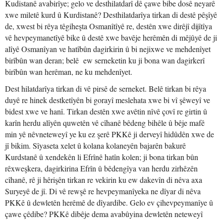
Kudistanê avabirîye; gelo ve desthilatdarî dê çawe bibe dosê neyarê
xwe miletê kurd û Kurdistanê? Desthilatdarîya tirkan di destê pêşîyê
de, xwest bi rêya têgiheşta Osmanîtîyê re, destên xwe dirêjî dijîtîya
vê hevpeymanetîyê bike û destê xwe bavêje herêmên di mêjûyê de ji
alîyê Osmanîyan ve hatîbûn dagirkirin û bi nejixwe ve mehdenîyet
birîbûn wan deran; belê ew serneketin ku ji bona wan dagirkerî
birîbûn wan herêman, ne ku mehdenîyet.
Dest hilatdarîya tirkan di vê pirsê de serneket. Belê tirkan bi rêya
duyê re hinek destketîyên bi gorayî meslehata xwe bi vî şêweyî ve
bidest xwe ve hanî. Tirkan destên xwe avêtin nîvê çovî re girtin û
karîn herdu alîyên quwetên vê cîhanê bêdeng bihêle û bêje mafê
min yê nêvneteweyî ye ku ez şerê PKKê ji derveyî hidûdên xwe de
jî bikim. Sîyaseta xelet û kolana kolaneyên bajarên bakurê
Kurdstanê û xendekên li Efrînê hatîn kolen; ji bona tirkan bûn
rêxweşkera, dagirkirina Efrîn û bêdengîya van herdu zirhêzên
cîhanê, rê ji hêrişên tirkan re vekirin ku ew dakevîn di nêva axa
Suryeyê de jî. Di vê rewşê re hevpeymanîyeka ne dîyar di nêva
PKKê û dewletên herêmê de dîyardibe. Gelo ev çihevpeymanîye û
çawe çêdibe? PKKê dibêje dema avabûyina dewletên neteweyî