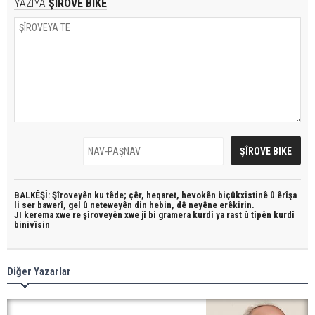
YAZIYA
ŞÎROVE BIKE
BALKÊŞÎ: Şîroveyên ku têde;
çêr, heqaret, hevokên biçûkxistinê û êrîşa
li ser bawerî, gel û neteweyên din hebin,
dê neyêne erêkirin.
JI kerema xwe re şîroveyên xwe jî bi
gramera kurdî
ya rast û
tîpên kurdî
binivîsin
Diğer Yazarlar