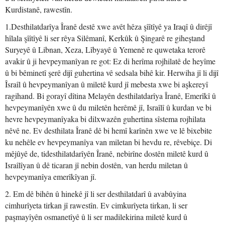
Kurdistanê, rawestîn.
1.Desthilatdarîya Îranê destê xwe avêt hêza şîîtîyê ya Iraqî û dirêjî
hîlala şîîtîyê li ser rêya Silêmanî, Kerkûk û Şingarê re giheştand
Suryeyê û Libnan, Xeza, Lîbyayê û Yemenê re quwetaka terorê
avakir û ji hevpeymanîyan re got: Ez di herîma rojhilatê de heyîme
û bi bêminetî şerê dijî guhertina vê sedsala bihê kir. Herwiha jî li dijî
Îsraîl û hevpeymanîyan û miletê kurd jî mebesta xwe bi aşkereyî
ragihand. Bi gorayî dîtina Melayên desthilatdarîya Îranê, Emerîkî û
hevpeymanîyên xwe û du miletên herêmê jî, Israîlî û kurdan ve bi
hevre hevpeymanîyaka bi dilxwazên guhertina sîstema rojhilata
nêvê ne. Ev desthilata Îranê dê bi hemî karînên xwe ve lê bixebite
ku nehêle ev hevpeymanîya van miletan bi hevdu re, rêvebiçe. Di
mêjûyê de, tidesthilatdarîyên Îranê, nebirîne dostên miletê kurd û
Israîlîyan û dê ticaran jî nebin dostên, van herdu miletan û
hevpeymanîya emerîkîyan jî.
2. Em dê bihên û hinekê jî li ser desthilatdarî û avabûyina
cimhurîyeta tirkan jî rawestîn. Ev cimkurîyeta tirkan, li ser
paşmayîyên osmanetîyê û li ser madilekirina miletê kurd û