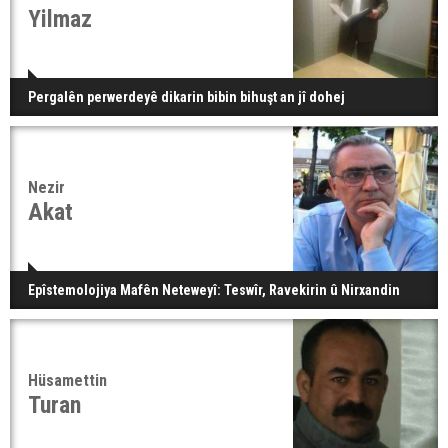
Yilmaz
Pergalên perwerdeyê dikarin bibin bihuşt an jî dohej
Nezir
Akat
Epîstemolojiya Mafên Neteweyî: Teswîr, Ravekirin û Nirxandin
Hüsamettin
Turan