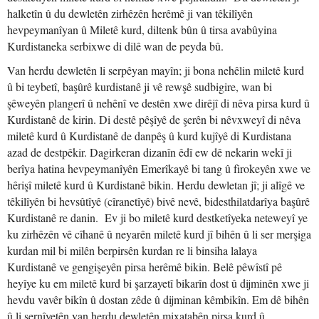
halketîn û du dewletên zirhêzên herêmê ji van têkilîyên
hevpeymanîyan û Miletê kurd, diltenk bûn û tirsa avabûyina
Kurdistaneka serbixwe di dilê wan de peyda bû.
Van herdu dewletên li serpêyan mayîn; ji bona nehêlin miletê kurd
û bi teybetî, başûrê kurdistanê ji vê rewşê sudbigire, wan bi
şêweyên plangerî û nehênî ve destên xwe dirêjî di nêva pirsa kurd û
Kurdistanê de kirin. Di destê pêşîyê de şerên bi nêvxweyî di nêva
miletê kurd û Kurdistanê de danpêş û kurd kujîyê di Kurdistana
azad de destpêkir. Dagirkeran dizanîn êdî ew dê nekarin wekî ji
berîya hatina hevpeymanîyên Emerîkayê bi tang û firokeyên xwe ve
hêrişî miletê kurd û Kurdistanê bikin. Herdu dewletan jî; ji alîgê ve
têkilîyên bi hevsûtîyê (cîranetîyê) bivê nevê, bidesthilatdarîya başûrê
Kurdistanê re danin. Ev ji bo miletê kurd destketîyeka neteweyî ye
ku zirhêzên vê cîhanê û neyarên miletê kurd jî bihên û li ser merşiga
kurdan mil bi milên berpirsên kurdan re li binsiha lalaya
Kurdistanê ve gengişeyên pirsa herêmê bikin. Belê pêwîstî pê
heyîye ku em miletê kurd bi şarzayetî bikarîn dost û dijminên xwe ji
hevdu vavêr bikîn û dostan zêde û dijminan kêmbikîn. Em dê bihên
û li sernîyetên van herdu dewletên mixatabên pirsa kurd û