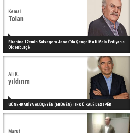
Kemal
Tolan
Bîranîna 12emîn Salvegera Jenosîda Şengalê a li Mala Êzdiyan a
Oldenburgê
Ali K.
yıldırım
GÛNEHKARÎYA ALÛÇEYÊN (ERÛGÊN) TIRK Û KALÊ DESTPÊK
Maruf