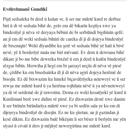
Evdirehmanê Gundikî
Piştî sedsaleka bi derd û kulan ve, li ser me miletê kurd re derbaz
birî û di vê sedsala bihê de, gelo em dê bikarîn keştîya xwe ya
bindestîyê ji nêva vê deryaya bêbinî de bi serbilindî bigihînîn qefê;
an jî em dê wekî sedsala bihûrî de careka dî jî di dojeya bindestîyê
de bixeniqîn! Wekî dîyardibe ku şerê vê sedsala bihê yê hatî û bivê
nevê, yê li berderîyê mala me birî mêvanê. Ev dem û dewrana bihê
dikare ji bo me bibe dewreka bixêrê û em ji derd û kulên bindestîyê
rêzgar bibîn. Herwiha jî hegî em bi şarzayî neçîn di nêva vê pirsê
de, çêdibe ku em bisedsaleka dî jî di nêva agirî dojeya herêmê de
bisojîn. Ez dê bixwazim ku hinekê biçavdêrîyeka neteweyî ve li ser
rewşa me miletê kurd û ya herêma rojhilata nêvê û ya nêvneteweyî
ya di vê serdemê de jî rawestim. Dema ez wekî kesatîyekî yê kurd û
Kurdistanî berê xwe didim vê pirsê. Ez dixwazim destê xwe danim
li ser birînên birîndarîya miletê xwe ya bi sedên sala ye ku em di
dijoyeya bindestîyê de disojîn. Ez ne ku şîretan, an jî gazindan ji
kesê dikim. Ez dixwazim balê bikêşim li ser bêser û berîyên me yên
sîyasî û civatî û ders ji mêjûyê newergirtina me miletê kurd.