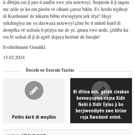
û dibêjin em ji pirs û mafên xwe yên neteweyî, berpirsîn û ji taqeta
me zêde ye ku em pirsên vê cîhanê çaresr bikîn. Ev herdu têgiheşt
di Kurdistanê de nikarin bibin rêwingîyên yek rêyê! Hegî
yekdengîya me ya daxwaza neteweyî çêne be û miletê kurd di
destpêka vê sedsala li pêşîya me de ye, qirara xwe nede, çêdibe ku
em bi sedsal dî jî di agirê dojaya herêmê de bisojîn!
Evdirehmanê Gundikî.
13.02.2024
Önceki ve Sonraki Yazılar
Bi dîtina min, gelek civakan
kevneṣopiya cejna Xidir
Nebî û Xidir Eylas ji bo
berjiwendiyên xwe kirine
Pelên darê di weșihin
roja Xwedanê evînê.