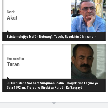
Nezir
Akat
Epîstemolojiya Mafên Neteweyî: Teswîr, Ravekirin û Nirxandin
Hüsamettin
Turan
Ji Kurdistana Sor heta Sürgûnên Stalîn û Dagirkirina Laçînê ya
Sala 1992’an: Trajediya Dîrokî ya Kurdên Kafkasyayê