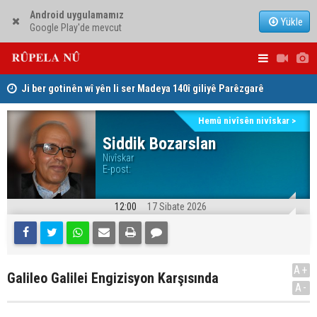
Android uygulamamız
Yükle
Google Play'de mevcut
Ji ber gotinên wî yên li ser Madeya 140î giliyê Parêzgarê
Şeva helbe
Kerkûkê kir
Düsseldor
Hemû nivîsên nivîskar >
Siddik Bozarslan
Nivîskar
E-post:
12:00
17 Sibate 2026
A+
Galileo Galilei Engizisyon Karşısında
A-