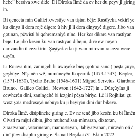
hebe” bersiva xwe dide. Di Dîroka Îlmê da ev her du peyv jî giring
in.
Bi qeneeta min Galilei xwestîye van tiştan bêje: Rastîyeka vekirî ye
ku dinya li dora rojê digere û hîv jî li dora dinyayê digere. Jibo van
gotinan, pêwistî bi qehremanîyê nîne. Her kes dikare van rastîyan
bêje. Lê jibo kesên ku van rastîyan dibêjin, divê ew neyên
darizandin û cezakirin. Şaşîyek e ku ji wan mirovan ra ceza were
dayîn.
Li Rojava îlim, zanîngeh bi awayeke biêş (qolinc-sancî) pêşta çûye,
geşbûye. Nîşanên wê, numûneyên Kopernik (1473-1543), Kepler,
(1571-1630), Tycho Brahe (1546-1601) Miguel Servetus, Giardano
Bruno, Galileo Galilei, Newton (1642-1727) in... Dûrçûyîna ji
cewherên dînî, zanîngehê bi lezgînî pêşta birîye. Lê li Rojhilat, çu
wext şola medreseyê nebûye ku ji heyîyên dînî dûr bikeve.
Dîroka Îlmê, disiplineke giring e. Ev ne tenê jibo kesên ku bi Îlmên
Civatî ra mijul dibin, jibo muhendîsan-mîmaran, dixtoran,
ziraatvanan, veterineran, mamosteyan, îlahîyatvanan, mirovên olî /
dînî jî ev disiplin giring e. /İsmail Beşikci /31 Ekim 2022