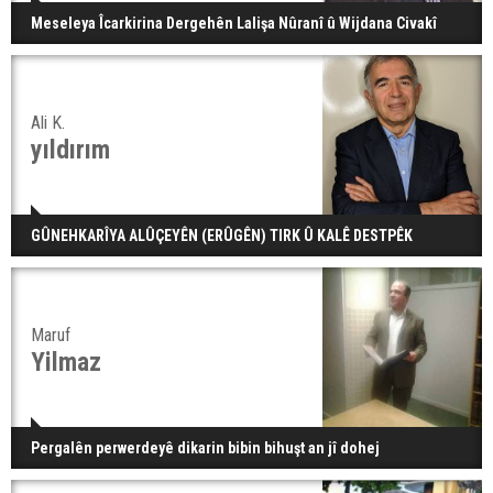
Meseleya Îcarkirina Dergehên Lalişa Nûranî û Wijdana Civakî
Ali K.
yıldırım
GÛNEHKARÎYA ALÛÇEYÊN (ERÛGÊN) TIRK Û KALÊ DESTPÊK
Maruf
Yilmaz
Pergalên perwerdeyê dikarin bibin bihuşt an jî dohej