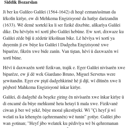
Siddik Bozarslan
Ji ber ku Galileo Galilei (1564-1642) di heqê ezman/asîman da
lêkolîn kirîye, ew di Mehkema Engizisyonê da hatîye darizandin
(1633). Wê demê xortekî ku li ser fizikê dixebite, alîkarîya Galilei
dike. Du hêvîyên wî xortî jibo Galilei hebûne. Ew xort, dixwaze ku
Galilei zêde bijî û zêdetir lêkolînan bike. Lê hêvîya wî xortî ya
duyemîn jî ew bûye ku Galilei l Dadgeha Engizisyonê xwe
biparêze, fikrên xwe bide zanîn. Van tiştan, hêvî û daxwazên wî
xortî bûne.
Hêvî û daxwazên xortê fizikvan, trajik e. Eger Galilei nivîsarên xwe
biparêze, ew jî dê wek Giardano Bruno, Miguel Servetus were
şewitandin. Eger ew piştî dadgehkirinê hê jî dijî, wî dîtinên xwe li
pêşberê Mahkema Engizisyonê înkar kirîye.
Galilei, di dadgehê da beşeke giring ên nivîsarên xwe înkar kirîye û
di encamê da bûye mehkumê heta hetayî li mala xwe. Fizikvanê
ciwan ji ber wê yekê, bûye moral şikestîyekî. Wî ”Çi heyf ji wî
welatî ra ku lehengên (qehremanên) wê tunin” gotîye. Galilei jibo
wan gotinan; ”Heyf jibo welatek ku pêdivîya wê bi qehremanan