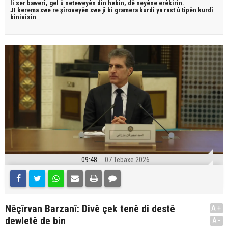
li ser bawerî, gel û neteweyên din hebin,
dê neyêne erêkirin.
JI kerema xwe re şîroveyên xwe jî bi
gramera kurdî
ya rast û
tîpên kurdî
binivîsin
09:48
07 Tebaxe 2026
Nêçîrvan Barzanî: Divê çek tenê di destê
A+
dewletê de bin
A-