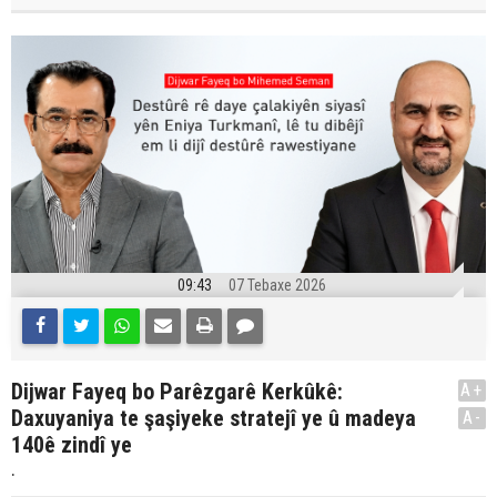
09:43
07 Tebaxe 2026
Dijwar Fayeq bo Parêzgarê Kerkûkê:
A+
Daxuyaniya te şaşiyeke stratejî ye û madeya
A-
140ê zindî ye
.