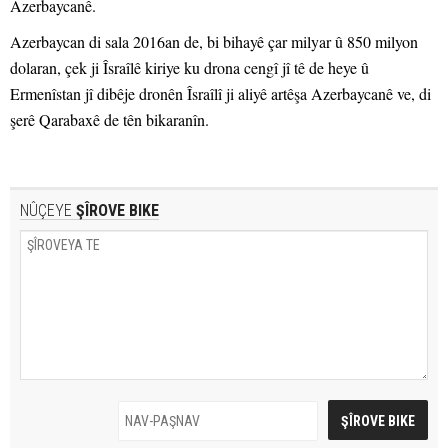
Azerbaycanê.
Azerbaycan di sala 2016an de, bi bihayê çar milyar û 850 milyon
dolaran, çek ji Îsraîlê kiriye ku drona cengî jî tê de heye û
Ermenîstan jî dibêje dronên Îsraîlî ji aliyê artêşa Azerbaycanê ve, di
şerê Qarabaxê de tên bikaranîn.
NÛÇEYE
ŞÎROVE BIKE