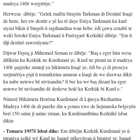
madeya 140ê wergirtiye."
Herwesa dibêje: "Gelek mafên birayên Turkman di Destûrê Iraqê
de hene, her ew destûr e yê ku rê daye Eniya Turkmanî ku karê
siyasî bikin û bingeh û ragihandina wan hebe; êdî çawa cenabê te
wekî Serokê Eniya Turkmanî û Parêzgarê Kerkûkê dibêje: "Em li
dijî destûrê rawestiyane?"
Dijwar Fayeq ji Mihemed Seman re dibêje: "Baş e eger hûn wesa
difikirin ku Kerkûk ne Kurdistanî ye, Kurd ne piranî ne û madeya
140ê şaşiyeke stratejî ya hikûmeta Iraqê ye, êdî bo çi di proseya
serjimêriya giştî û tomarkirina amaran a Iraqê de we daxwaz dikir
ku nabe netewe bê nivîsandin? Ji ber ku we baş dizanî ku eger
netewe bê nivîsandin dê derkeve holê ku Kerkûk bi Kurd e."
Nûnerê Hikûmeta Herêma Kurdistanê di Lijneya Bicihanîna
Madeya 140ê de di pareke din a gotara xwe de hejmareka belgeyên
berî 150 salan jî anîne ziman, ku Kurdistanîbûna Kerkûkê îsbat
dikin:
- Tomara 1957ê îsbat dike:
Em dibêjin Kerkûk Kurdistanî ye û
piraniya xelkê wê Kurd in; bajarê pêkevjiyan û biratiyê ye, bajarê