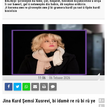
BALKÊŞÎ: Şîroveyên ku têde;
çêr, heqaret, hevokên biçûkxistinê û êrîşa
li ser bawerî, gel û neteweyên din hebin,
dê neyêne erêkirin.
JI kerema xwe re şîroveyên xwe jî bi
gramera kurdî
ya rast û
tîpên kurdî
binivîsin
11:06
06 Tebaxe 2026
Jina Kurd Şemsî Xusrevi, bi îdamê re rû bi rû ye
A+
.
A-