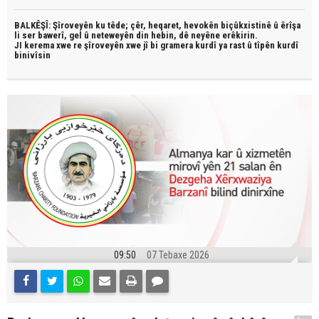
BALKÊŞÎ: Şîroveyên ku têde;
çêr, heqaret, hevokên biçûkxistinê û êrîşa
li ser bawerî, gel û neteweyên din hebin,
dê neyêne erêkirin.
JI kerema xwe re şîroveyên xwe jî bi
gramera kurdî
ya rast û
tîpên kurdî
binivîsin
09:50
07 Tebaxe 2026