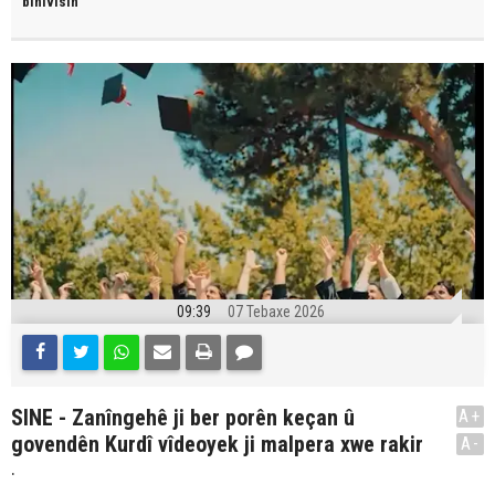
binivîsin
09:39
07 Tebaxe 2026
SINE - Zanîngehê ji ber porên keçan û
A+
govendên Kurdî vîdeoyek ji malpera xwe rakir
A-
.