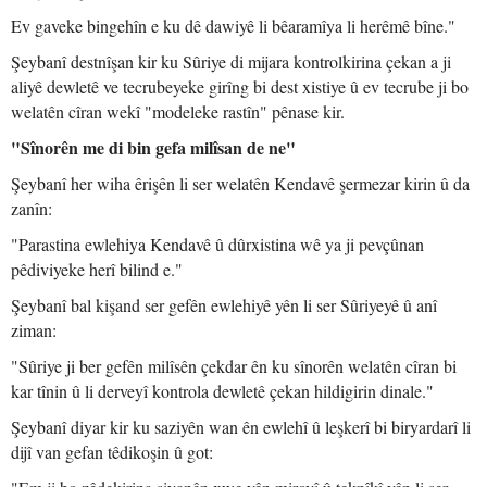
Ev gaveke bingehîn e ku dê dawiyê li bêaramîya li herêmê bîne."
Şeybanî destnîşan kir ku Sûriye di mijara kontrolkirina çekan a ji
aliyê dewletê ve tecrubeyeke girîng bi dest xistiye û ev tecrube ji bo
welatên cîran wekî "modeleke rastîn" pênase kir.
"Sînorên me di bin gefa milîsan de ne"
Şeybanî her wiha êrişên li ser welatên Kendavê şermezar kirin û da
zanîn:
"Parastina ewlehiya Kendavê û dûrxistina wê ya ji pevçûnan
pêdiviyeke herî bilind e."
Şeybanî bal kişand ser gefên ewlehiyê yên li ser Sûriyeyê û anî
ziman:
"Sûriye ji ber gefên milîsên çekdar ên ku sînorên welatên cîran bi
kar tînin û li derveyî kontrola dewletê çekan hildigirin dinale."
Şeybanî diyar kir ku saziyên wan ên ewlehî û leşkerî bi biryardarî li
dijî van gefan têdikoşin û got: