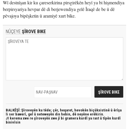
Wî destnîşan kir ku çareserkirina pirsgirêkên heyî ya bi hişmendiya
berpirsyariya hevpar dê di berjewendiya gelê Îraqê de be û dê
pêvajoya bipêşketin û aramiyê xurt bike.
NÛÇEYE
ŞÎROVE BIKE
BALKÊŞÎ: Şîroveyên ku têde;
çêr, heqaret, hevokên biçûkxistinê û êrîşa
li ser bawerî, gel û neteweyên din hebin,
dê neyêne erêkirin.
JI kerema xwe re şîroveyên xwe jî bi
gramera kurdî
ya rast û
tîpên kurdî
binivîsin