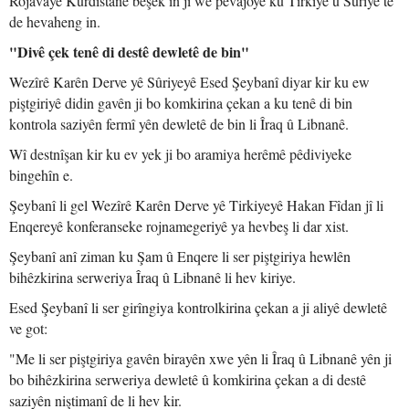
Rojavayê Kurdistanê beşek in ji wê pêvajoyê ku Tirkiye û Sûriye tê
de hevaheng in.
"Divê çek tenê di destê dewletê de bin"
Wezîrê Karên Derve yê Sûriyeyê Esed Şeybanî diyar kir ku ew
piştgiriyê didin gavên ji bo komkirina çekan a ku tenê di bin
kontrola saziyên fermî yên dewletê de bin li Îraq û Libnanê.
Wî destnîşan kir ku ev yek ji bo aramiya herêmê pêdiviyeke
bingehîn e.
Şeybanî li gel Wezîrê Karên Derve yê Tirkiyeyê Hakan Fîdan jî li
Enqereyê konferanseke rojnamegeriyê ya hevbeş li dar xist.
Şeybanî anî ziman ku Şam û Enqere li ser piştgiriya hewlên
bihêzkirina serweriya Îraq û Libnanê li hev kiriye.
Esed Şeybanî li ser girîngiya kontrolkirina çekan a ji aliyê dewletê
ve got:
"Me li ser piştgiriya gavên birayên xwe yên li Îraq û Libnanê yên ji
bo bihêzkirina serweriya dewletê û komkirina çekan a di destê
saziyên niştimanî de li hev kir.