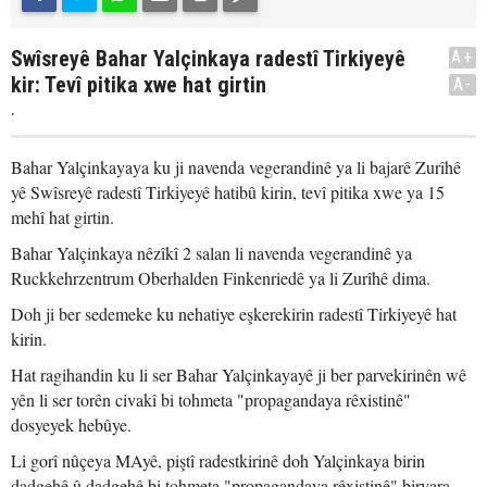
Swîsreyê Bahar Yalçinkaya radestî Tirkiyeyê
A+
kir: Tevî pitika xwe hat girtin
A-
.
Bahar Yalçinkayaya ku ji navenda vegerandinê ya li bajarê Zurîhê
yê Swîsreyê radestî Tirkiyeyê hatibû kirin, tevî pitika xwe ya 15
mehî hat girtin.
Bahar Yalçinkaya nêzîkî 2 salan li navenda vegerandinê ya
Ruckkehrzentrum Oberhalden Finkenriedê ya li Zurîhê dima.
Doh ji ber sedemeke ku nehatiye eşkerekirin radestî Tirkiyeyê hat
kirin.
Hat ragihandin ku li ser Bahar Yalçinkayayê ji ber parvekirinên wê
yên li ser torên civakî bi tohmeta "propagandaya rêxistinê"
dosyeyek hebûye.
Li gorî nûçeya MAyê, piştî radestkirinê doh Yalçinkaya birin
dadgehê û dadgehê bi tohmeta "propagandaya rêxistinê" biryara