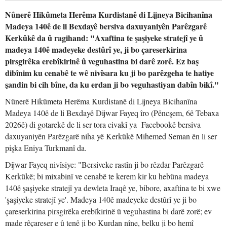
Nûnerê Hikûmeta Herêma Kurdistanê di Lijneya Bicihanîna
Madeya 140ê de li Bexdayê bersiva daxuyaniyên Parêzgarê
Kerkûkê da û ragihand: "Axaftina te şaşiyeke stratejî ye û
madeya 140ê madeyeke destûrî ye, ji bo çareserkirina
pirsgirêka erebîkirinê û veguhastina bi darê zorê. Ez baş
dibînim ku cenabê te wê nivîsara ku ji bo parêzgeha te hatiye
şandin bi cih bîne, da ku erdan ji bo veguhastiyan dabîn bikî."
Nûnerê Hikûmeta Herêma Kurdistanê di Lijneya Bicihanîna
Madeya 140ê de li Bexdayê Dijwar Fayeq îro (Pêncşem, 6ê Tebaxa
2026ê) di gotarekê de li ser tora civakî ya Facebookê bersiva
daxuyaniyên Parêzgarê niha yê Kerkûkê Mihemed Seman ên li ser
pişka Eniya Turkmanî da.
Dijwar Fayeq nivîsiye: "Bersiveke rastîn ji bo rêzdar Parêzgarê
Kerkûkê; bi mixabinî ve cenabê te kerem kir ku hebûna madeya
140ê şaşiyeke stratejî ya dewleta Iraqê ye, bibore, axaftina te bi xwe
'şaşiyeke stratejî ye'. Madeya 140ê madeyeke destûrî ye ji bo
çareserkirina pirsgirêka erebîkirinê û veguhastina bi darê zorê; ev
made rêçareser e û tenê ji bo Kurdan nîne, belku ji bo hemî