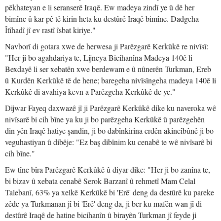
pêkhateyan e li seranserê Iraqê. Ew madeya zindî ye û dê her
bimîne û kar pê tê kirin heta ku destûrê Iraqê bimîne. Dadgeha
Îtîhadî jî ev rastî îsbat kiriye."
Navborî di gotara xwe de herwesa ji Parêzgarê Kerkûkê re nivîsî:
"Her ji bo agahdariya te, Lijneya Bicihanîna Madeya 140ê li
Bexdayê li ser xebatên xwe berdewam e û nûnerên Turkman, Ereb
û Kurdên Kerkûkê tê de hene; baregeha nivîsîngeha madeya 140ê li
Kerkûkê di avahiya kevn a Parêzgeha Kerkûkê de ye."
Dijwar Fayeq daxwazê jî ji Parêzgarê Kerkûkê dike ku naveroka wê
nivîsarê bi cih bîne ya ku ji bo parêzgeha Kerkûkê û parêzgehên
din yên Iraqê hatiye şandin, ji bo dabînkirina erdên akincîbûnê ji bo
veguhastiyan û dibêje: "Ez baş dibînim ku cenabê te wê nivîsarê bi
cih bîne."
Ew tîne bîra Parêzgarê Kerkûkê û diyar dike: "Her ji bo zanîna te,
bi bizav û xebata cenabê Serok Barzanî û rehmetî Mam Celal
Talebanî, 63% ya xelkê Kerkûkê bi 'Erê' deng da destûrê ku pareke
zêde ya Turkmanan jî bi 'Erê' deng da, ji ber ku mafên wan jî di
destûrê Iraqê de hatine bicihanîn û birayên Turkman jî feyde ji