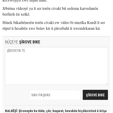
Jêbirina vîdeoyê ya li ser torên civakî bû sedema karvedanên
berfireh ên xelkê.
Hinek bikarhênerên torên civakî ew vîdeo bi muzîka Kurdî li ser
rûpel û hesabên xwe belav kir û pîrozbahî li xwendekaran kir.
NÛÇEYE
ŞÎROVE BIKE
BALKÊŞÎ: Şîroveyên ku têde;
çêr, heqaret, hevokên biçûkxistinê û êrîşa