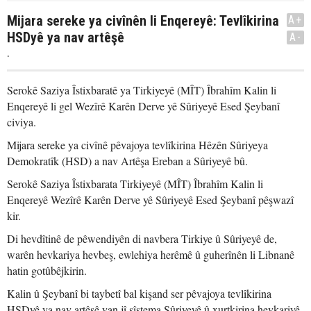
Mijara sereke ya civînên li Enqereyê: Tevlîkirina
A+
HSDyê ya nav artêşê
A-
.
Serokê Saziya Îstixbaratê ya Tirkiyeyê (MÎT) Îbrahîm Kalin li
Enqereyê li gel Wezîrê Karên Derve yê Sûriyeyê Esed Şeybanî
civiya.
Mijara sereke ya civînê pêvajoya tevlîkirina Hêzên Sûriyeya
Demokratîk (HSD) a nav Artêşa Ereban a Sûriyeyê bû.
Serokê Saziya Îstixbarata Tirkiyeyê (MÎT) Îbrahîm Kalin li
Enqereyê Wezîrê Karên Derve yê Sûriyeyê Esed Şeybanî pêşwazî
kir.
Di hevdîtinê de pêwendiyên di navbera Tirkiye û Sûriyeyê de,
warên hevkariya hevbeş, ewlehiya herêmê û guherînên li Libnanê
hatin gotûbêjkirin.
Kalin û Şeybanî bi taybetî bal kişand ser pêvajoya tevlîkirina
HSDyê ya nav artêşê yan jî sîstema Sûriyeyê û xurtkirina hevkariyê