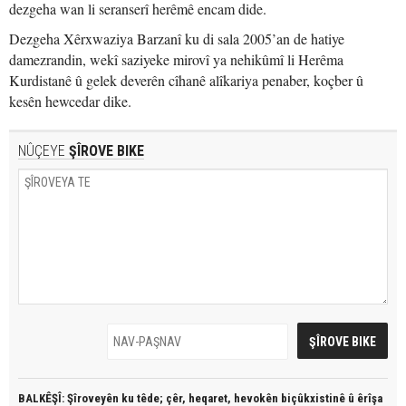
dezgeha wan li seranserî herêmê encam dide.
Dezgeha Xêrxwaziya Barzanî ku di sala 2005’an de hatiye
damezrandin, wekî saziyeke mirovî ya nehikûmî li Herêma
Kurdistanê û gelek deverên cîhanê alîkariya penaber, koçber û
kesên hewcedar dike.
NÛÇEYE
ŞÎROVE BIKE
BALKÊŞÎ: Şîroveyên ku têde;
çêr, heqaret, hevokên biçûkxistinê û êrîşa