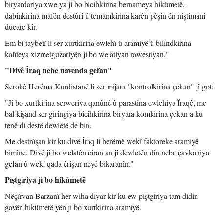
biryardariya xwe ya ji bo bicihkirina bernameya hikûmetê,
dabînkirina mafên destûrî û temamkirina karên pêşîn ên niştimanî
ducare kir.
Em bi taybetî li ser xurtkirina ewlehî û aramiyê û bilindkirina
kalîteya xizmetguzariyên ji bo welatiyan rawestiyan."
"Divê Îraq nebe navenda gefan"
Serokê Herêma Kurdistanê li ser mijara "kontrolkirina çekan" jî got:
"Ji bo xurtkirina serweriya qanûnê û parastina ewlehiya Îraqê, me
bal kişand ser girîngiya bicihkirina biryara komkirina çekan a ku
tenê di destê dewletê de bin.
Me destnîşan kir ku divê Îraq li herêmê wekî faktoreke aramiyê
bimîne. Divê ji bo welatên cîran an jî dewletên din nebe çavkaniya
gefan û wekî qada êrişan neyê bikaranîn."
Piştgiriya ji bo hikûmetê
Nêçîrvan Barzanî her wiha diyar kir ku ew piştgiriya tam didin
gavên hikûmetê yên ji bo xurtkirina aramiyê.