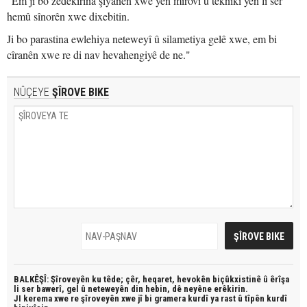
"Em ji bo zêdekirina şiyanên xwe yên mirovî û teknîkî yên li ser
hemû sînorên xwe dixebitin.
Ji bo parastina ewlehiya neteweyî û silametiya gelê xwe, em bi
cîranên xwe re di nav hevahengiyê de ne."
NÛÇEYE
ŞÎROVE BIKE
BALKÊŞÎ: Şîroveyên ku têde;
çêr, heqaret, hevokên biçûkxistinê û êrîşa
li ser bawerî, gel û neteweyên din hebin,
dê neyêne erêkirin.
JI kerema xwe re şîroveyên xwe jî bi
gramera kurdî
ya rast û
tîpên kurdî