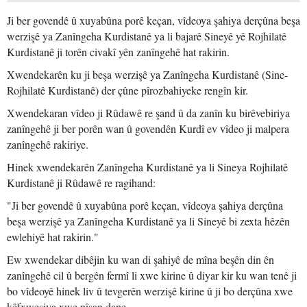
Ji ber govendê û xuyabûna porê keçan, vîdeoya şahiya derçûna beşa
werzişê ya Zanîngeha Kurdistanê ya li bajarê Sineyê yê Rojhilatê
Kurdistanê ji torên civakî yên zanîngehê hat rakirin.
Xwendekarên ku ji beşa werzişê ya Zanîngeha Kurdistanê (Sine-
Rojhilatê Kurdistanê) der çûne pîrozbahiyeke rengîn kir.
Xwendekaran vîdeo ji Rûdawê re şand û da zanîn ku birêvebiriya
zanîngehê ji ber porên wan û govendên Kurdî ev vîdeo ji malpera
zanîngehê rakiriye.
Hinek xwendekarên Zanîngeha Kurdistanê ya li Sineya Rojhilatê
Kurdistanê ji Rûdawê re ragihand:
"Ji ber govendê û xuyabûna porê keçan, vîdeoya şahiya derçûna
beşa werzişê ya Zanîngeha Kurdistanê ya li Sineyê bi zexta hêzên
ewlehiyê hat rakirin."
Ew xwendekar dibêjin ku wan di şahiyê de mîna beşên din ên
zanîngehê cil û bergên fermî li xwe kirine û diyar kir ku wan tenê ji
bo vîdeoyê hinek liv û tevgerên werzişê kirine û ji bo derçûna xwe
kêfxweşiya xwe nîşan dane.