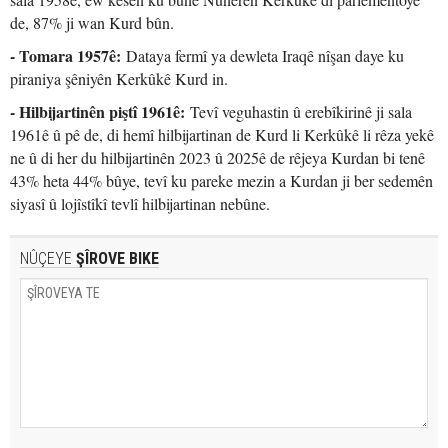
de, 87% ji wan Kurd bûn.
- Tomara 1957ê:
Dataya fermî ya dewleta Iraqê nîşan daye ku
piraniya şêniyên Kerkûkê Kurd in.
- Hilbijartinên piştî 1961ê:
Tevî veguhastin û erebîkirinê ji sala
1961ê û pê de, di hemî hilbijartinan de Kurd li Kerkûkê li rêza yekê
ne û di her du hilbijartinên 2023 û 2025ê de rêjeya Kurdan bi tenê
43% heta 44% bûye, tevî ku pareke mezin a Kurdan ji ber sedemên
siyasî û lojîstîkî tevlî hilbijartinan nebûne.
NÛÇEYE
ŞÎROVE BIKE