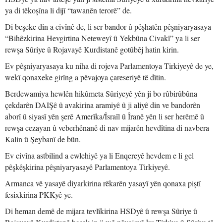
ya di têkoşîna li dijî “tawanên terorê” de.
Di beşeke din a civînê de, li ser bandor û pêşhatên pêşniyaryasaya
“Bihêzkirina Hevgirtina Neteweyî û Yekbûna Civakî” ya li ser
rewşa Sûriye û Rojavayê Kurdistanê gotûbêj hatin kirin.
Ev pêşniyaryasaya ku niha di rojeva Parlamentoya Tirkiyeyê de ye,
wekî qonaxeke girîng a pêvajoya çareseriyê tê dîtin.
Berdewamiya hewlên hikûmeta Sûriyeyê yên ji bo rûbirûbûna
çekdarên DAIŞê û avakirina aramiyê û ji aliyê din ve bandorên
aborî û siyasî yên şerê Amerîka/Îsraîl û Îranê yên li ser herêmê û
rewşa cezayan û veberhênanê di nav mijarên hevdîtina di navbera
Kalin û Şeybanî de bûn.
Ev civîna astbilind a ewlehiyê ya li Enqereyê hevdem e li gel
pêşkêşkirina pêşniyaryasayê Parlamentoya Tirkiyeyê.
Armanca vê yasayê diyarkirina rêkarên yasayî yên qonaxa piştî
fesixkirina PKKyê ye.
Di heman demê de mijara tevlîkirina HSDyê û rewşa Sûriye û