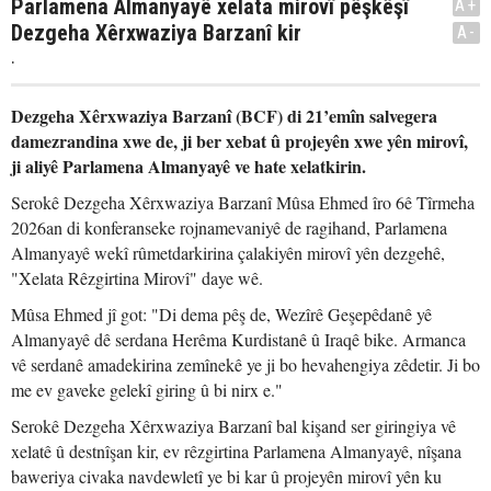
Parlamena Almanyayê xelata mirovî pêşkêşî
A+
Dezgeha Xêrxwaziya Barzanî kir
A-
.
Dezgeha Xêrxwaziya Barzanî (BCF) di 21’emîn salvegera
damezrandina xwe de, ji ber xebat û projeyên xwe yên mirovî,
ji aliyê Parlamena Almanyayê ve hate xelatkirin.
Serokê Dezgeha Xêrxwaziya Barzanî Mûsa Ehmed îro 6ê Tîrmeha
2026an di konferanseke rojnamevaniyê de ragihand, Parlamena
Almanyayê wekî rûmetdarkirina çalakiyên mirovî yên dezgehê,
"Xelata Rêzgirtina Mirovî" daye wê.
Mûsa Ehmed jî got: "Di dema pêş de, Wezîrê Geşepêdanê yê
Almanyayê dê serdana Herêma Kurdistanê û Iraqê bike. Armanca
vê serdanê amadekirina zemînekê ye ji bo hevahengiya zêdetir. Ji bo
me ev gaveke gelekî giring û bi nirx e."
Serokê Dezgeha Xêrxwaziya Barzanî bal kişand ser giringiya vê
xelatê û destnîşan kir, ev rêzgirtina Parlamena Almanyayê, nîşana
baweriya civaka navdewletî ye bi kar û projeyên mirovî yên ku