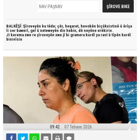
BALKÊŞÎ: Şîroveyên ku têde;
çêr, heqaret, hevokên biçûkxistinê û êrîşa
li ser bawerî, gel û neteweyên din hebin,
dê neyêne erêkirin.
JI kerema xwe re şîroveyên xwe jî bi
gramera kurdî
ya rast û
tîpên kurdî
binivîsin
09:42
07 Tebaxe 2026