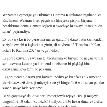
.
Wezareta Pêşmerge ya Hikûmeta Herêma Kurdistanê ragihand ku
Encûmena Wezîran li ser pêşniyara lîjneyeke pispor, biryara
hesabkirina dema xizmeta leşkerî û ewlehiyê bi awayê "salek bi du
salan" pejirandiye.
Ev biryara ku ji bo parastina mafên qanûnî û darayî yên karmendên
saziyên ewlehî û leşkerî hat girtin, di navbera 4ê Tîrmeha 1992an
heta 31ê Kanûna 2024an vegirtî dike.
Li gorî daxuyaniya wezaretê, bicihanîna vê biryarê ne neçarî ye û li
ser daxwaza kesane ya karmend an efseran bi pêşkêşkirina
daxwaznameya fermî tê pêkanîn.
Li gorî mercên darayî yên biryarê, pêdivî ye ku efser an karmendê
ku vê daxwazê dike, ji mûçeyê xwe yê bingehîn ê wan salan pareke
xanenişîniyê bide xezîneyê.
Di vê çarçoveyê de, divê her Pêşmergeyek rêjeya 10% ji mûçeyê
bingehîn ê 10 salan (ku nêzîkî 3 mîlyon û 936 hezar dînar e) û efser
jî nêzîkî 6 mîlyon û 336 hezar dînarî bide dewletê.