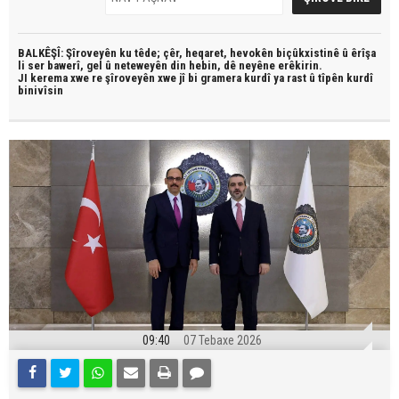
BALKÊŞÎ: Şîroveyên ku têde;
çêr, heqaret, hevokên biçûkxistinê û êrîşa
li ser bawerî, gel û neteweyên din hebin,
dê neyêne erêkirin.
JI kerema xwe re şîroveyên xwe jî bi
gramera kurdî
ya rast û
tîpên kurdî
binivîsin
09:40
07 Tebaxe 2026