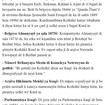
lêborînê ye û birayên Ereb, Turkman, Kildanî û Aşûrî di vî bajarî de
hevparên me ne. Belê bi belgeya rûpela 3846ê ya "Qamûs Î'lam"ê
di nivîsîna dîroknas Şemsedîn Samî Feraşerî de ku di salên 1889
heta 1898ê de derketine, Kurdistanîbûna Kerkûkê hatiye îsbatkirin
û diyar kiriye ku sê li ser çarê ji xelkê resen ê bajarî Kurd in.
- Belgeya Almanyayê ya sala 1875ê:
Kompaniyeke Almanyayê di
sala 1873ê de, ku erka wê kişandina xeta trênê ji Bexdayê bo
Berlînê bûye, behsa Kerkûkê kiriye û diyar kiriye ku piraniya
şêniyên Kerkûkê Kurd in. Ev raport niha jî di arşîva Navenda
Ewropayê de li Berlînê parastî ye.
- Nûnerê Brîtanyaya Mezin di Komeleya Neteweyan de
gotibû:
"Bi şertekî em Kerkûkê dixin ser Iraqê, ku destkarî di
dîmografyayê de neyê kirin."
- Arşîva Hikûmeta Melekî ya Iraqê:
Di mijara cografyayê de ji bo
polên navendî û xaneya mamostayên behsa Kerkûkê hatiye kirin, ku
piraniya xelkê wê Kurd in.
- Parlementoya Iraqê:
Di gera yekê ya Parlementoya Iraqê de heta
sala 1958ê, ew kesên ku bûne Nûnerên Kerkûkê di parlementoyê