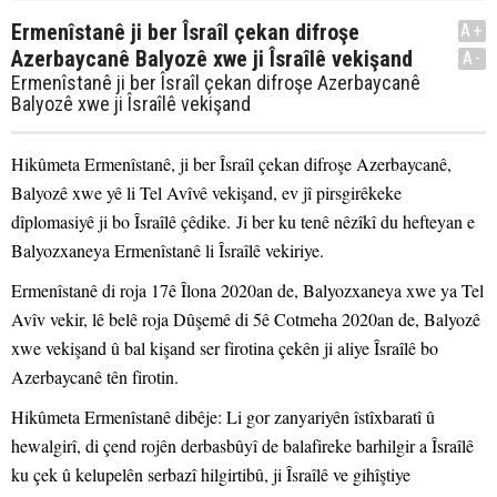
Ermenîstanê ji ber Îsraîl çekan difroşe
A+
Azerbaycanê Balyozê xwe ji Îsraîlê vekişand
A-
Ermenîstanê ji ber Îsraîl çekan difroşe Azerbaycanê
Balyozê xwe ji Îsraîlê vekişand
Hikûmeta Ermenîstanê, ji ber Îsraîl çekan difroşe Azerbaycanê,
Balyozê xwe yê li Tel Avîvê vekişand, ev jî pirsgirêkeke
dîplomasiyê ji bo Îsraîlê çêdike. Ji ber ku tenê nêzîkî du hefteyan e
Balyozxaneya Ermenîstanê li Îsraîlê vekiriye.
Ermenîstanê di roja 17ê Îlona 2020an de, Balyozxaneya xwe ya Tel
Avîv vekir, lê belê roja Dûşemê di 5ê Cotmeha 2020an de, Balyozê
xwe vekişand û bal kişand ser firotina çekên ji aliye Îsraîlê bo
Azerbaycanê tên firotin.
Hikûmeta Ermenîstanê dibêje: Li gor zanyariyên îstîxbaratî û
hewalgirî, di çend rojên derbasbûyî de balafireke barhilgir a Îsraîlê
ku çek û kelupelên serbazî hilgirtibû, ji Îsraîlê ve gihîştiye