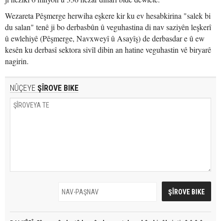
Wezareta Pêşmerge herwiha eşkere kir ku ev hesabkirina "salek bi
du salan" tenê ji bo derbasbûn û veguhastina di nav saziyên leşkerî
û ewlehiyê (Pêşmerge, Navxweyî û Asayîş) de derbasdar e û ew
kesên ku derbasî sektora sivîl dibin an hatine veguhastin vê biryarê
nagirin.
NÛÇEYE
ŞÎROVE BIKE