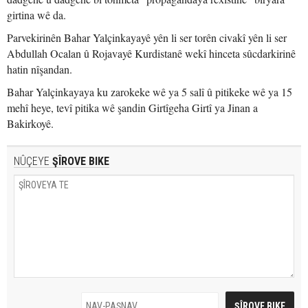
girtina wê da.
Parvekirinên Bahar Yalçinkayayê yên li ser torên civakî yên li ser
Abdullah Ocalan û Rojavayê Kurdistanê wekî hinceta sûcdarkirinê
hatin nîşandan.
Bahar Yalçinkayaya ku zarokeke wê ya 5 salî û pitikeke wê ya 15
mehî heye, tevî pitika wê şandin Girtîgeha Girtî ya Jinan a
Bakirkoyê.
NÛÇEYE
ŞÎROVE BIKE