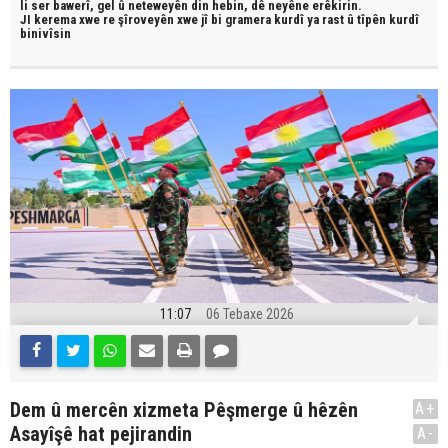
li ser bawerî, gel û neteweyên din hebin,
dê neyêne erêkirin.
JI kerema xwe re şîroveyên xwe jî bi
gramera kurdî
ya rast û
tîpên kurdî
binivîsin
11:07
06 Tebaxe 2026
Dem û mercên xizmeta Pêşmerge û hêzên
A+
Asayîşê hat pejirandin
A-