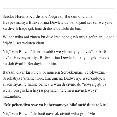
.
Serokê Herêma Kurdistanê Nêçîrvan Barzanî di civîna
Hevpeymaniya Birêvebirina Dewletê de bal kişand ser ser wê yekê
ku divê li Îraqê çek tenê di destê dewletê de bin.
Wî her wiha anî zimên ku divê Îraq nebe çavkaniya gefan an jî qada
êrişên li ser welatên cîran.
Nêçîrvan Barzanî li ser hesabê xwe yê medyaya civakî derbarê
civîna Hevpeymaniya Birêvebirina Dewletê daxuyaniyek belav kir
ku doh êvarî li Bexdayê hat kirin.
Barzanî diyar kir ku ew bi nûnerên Serokkomarî, Serokwezîrî,
Serokatiya Parlamentoyê, Encumena Dadweriyê û serkirdeyên
aliyên siyasî re hatine ba hev û wan di civînê de “rewşa giştî ya
welat, pirsgirêkên heyî û pêşhatên herêmî û navneteweyî”
nirxandine.
"Me pêbendiya xwe ya bi bernameya hikûmetê ducare kir"
Nêçîrvan Barzanî derbarê naverok civînê wiha got: "Me