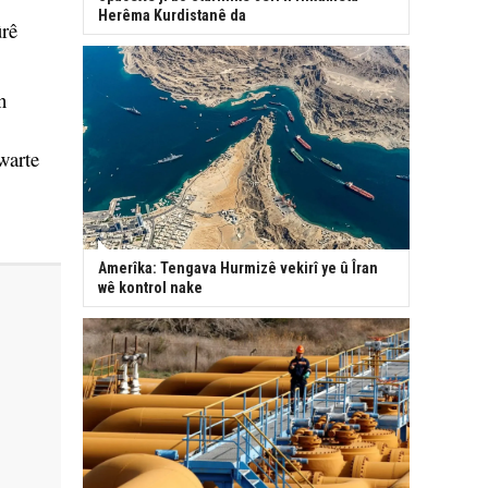
Herêma Kurdistanê da
ûrê
n
warte
Amerîka: Tengava Hurmizê vekirî ye û Îran
wê kontrol nake