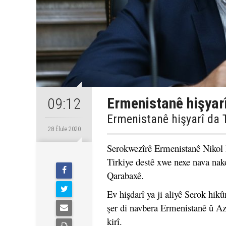
Ermenistanê hişyarî
09:12
Ermenistanê hişyarî da T
28 Êlule 2020
Serokwezîrê Ermenistanê Nikol Pa
Tirkiye destê xwe nexe nava na
Qarabaxê.
Ev hişdarî ya ji aliyê Serok hi
şer di navbera Ermenistanê û Az
kirî.