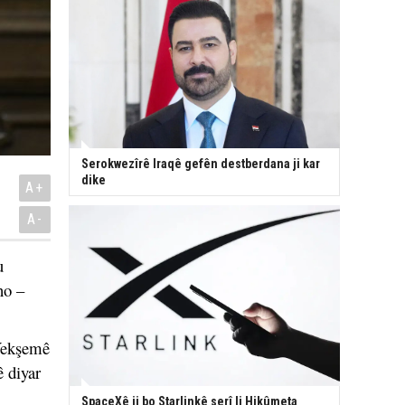
Serokwezîrê Iraqê gefên destberdana ji kar
dike
A+
A-
u
no –
 Yekşemê
 diyar
SpaceXê ji bo Starlinkê serî li Hikûmeta