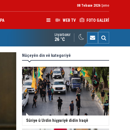
08 Tebaxe 2026
Şeme
PA
WEB TV
FOTO GALERÎ
Diyarbakır
kolîna navendeke Amerîkayê: Pêşmerge hevparekî girîng e û div
26 °C
Nûçeyên din vê kategoriyê
Sûriye û Urdin hişyariyê didin Iraqê