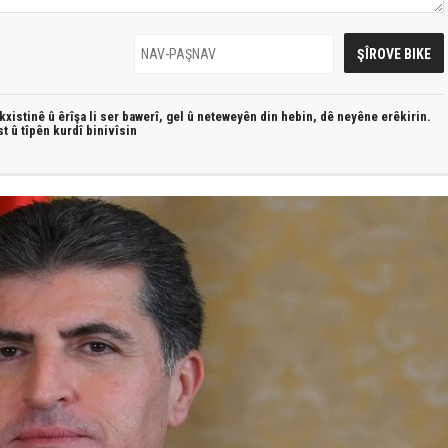
xistinê û êrîşa li ser bawerî, gel û neteweyên din hebin,
dê neyêne erêkirin.
st û
tîpên kurdî
binivîsin