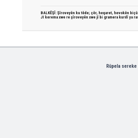
BALKÊŞÎ: Şîroveyên ku têde;
çêr, heqaret, hevokên biçûk
JI kerema xwe re şîroveyên xwe jî bi
gramera kurdî
ya ra
Rûpela sereke