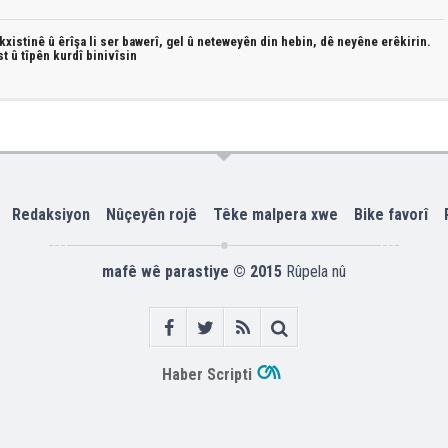
xistinê û êrîşa li ser bawerî, gel û neteweyên din hebin,
dê neyêne erêkirin.
st û
tîpên kurdî
binivîsin
Redaksiyon
Nûçeyên rojê
Têke malpera xwe
Bike favorî
mafê wê parastiye © 2015
Rûpela nû
Haber Scripti