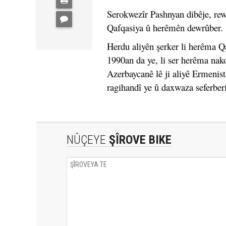
Serokwezîr Pashnyan dibêje, rew
Qafqasiya û herêmên dewrûber.
Herdu aliyên şerker li herêma Q
1990an da ye, li ser herêma na
Azerbaycanê lê ji aliyê Ermenist
ragihandî ye û daxwaza seferberi
NÛÇEYE
ŞÎROVE BIKE