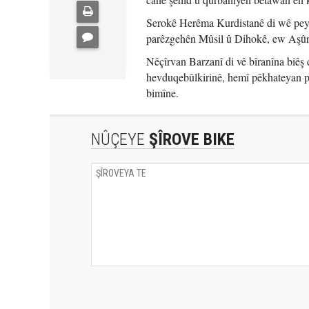
Serokê Herêma Kurdistanê di wê peyam
parêzgehên Mûsil û Dihokê, ew Aşûrî 
Nêçîrvan Barzanî di vê bîranîna biêş de
hevduqebûlkirinê, hemî pêkhateyan pi
bimîne.
NÛÇEYE
ŞÎROVE BIKE