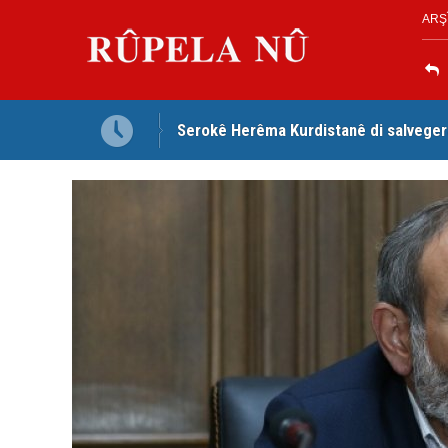
ARŞ
Serokê Herêma Kurdistanê di salveger
Tirkiye, Pakistan û Erebistana Siûdî ‘