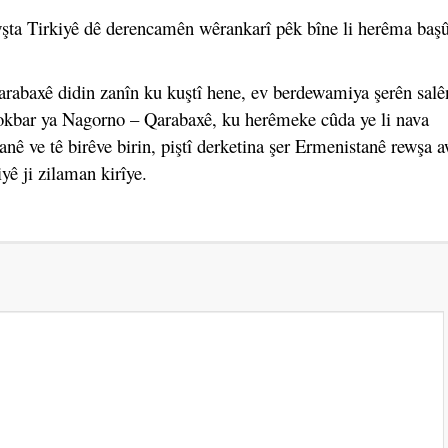
şta Tirkiyê dê derencamên wêrankarî pêk bîne li herêma baş
arabaxê didin zanîn ku kuştî hene, ev berdewamiya şerên salê
kokbar ya Nagorno – Qarabaxê, ku herêmeke cûda ye li nava
anê ve tê birêve birin, piştî derketina şer Ermenistanê rewşa a
yê ji zilaman kirîye.