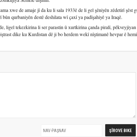
a xwe de amaje jî da ku li sala 1933ê de li gel şêniyên zêdetirî şêst 
bûn qurbaniyên destê deshilata wî çaxî ya padîşahiyê ya Iraqê.
, ligel tekezkirina li ser parastin û xurtkirina çanda piralî, pêkveyjiyan
ştrast dike ku Kurdistan dê ji bo herdem wekî nîştimanê hevpar ê hem