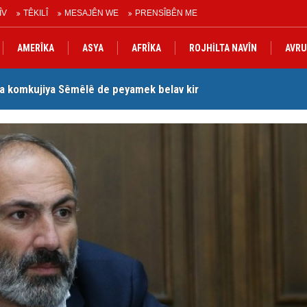
ÎV
TÊKILÎ
MESAJÊN WE
PRENSÎBÊN ME
AMERÎKA
ASYA
AFRÎKA
ROJHİLTA NAVÎN
AVRU
a komkujiya Sêmêlê de peyamek belav kir
Lê
Peymana Mekeyê’ îmze kir