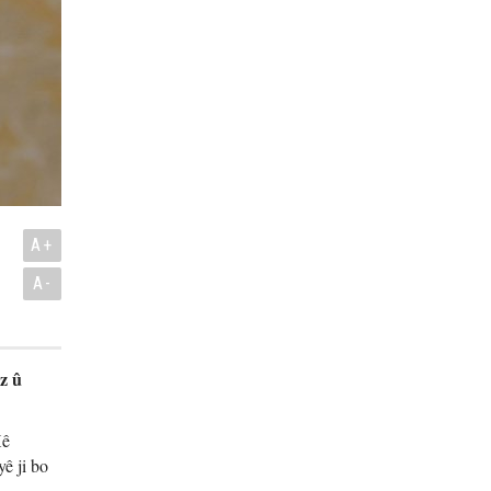
A+
A-
z û
Xê
ê ji bo