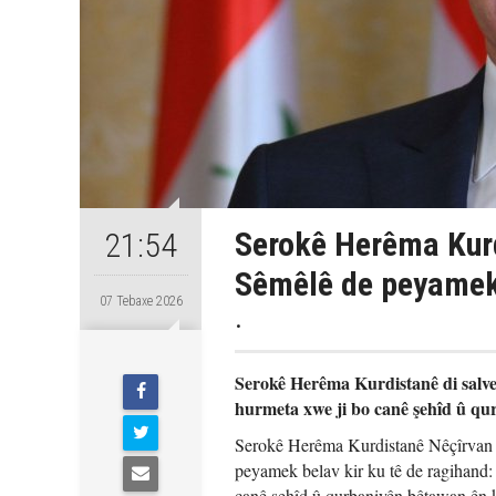
Serokê Herêma Kurd
21:54
Sêmêlê de peyamek 
07 Tebaxe 2026
.
Serokê Herêma Kurdistanê di salve
hurmeta xwe ji bo canê şehîd û qu
Serokê Herêma Kurdistanê Nêçîrvan Ba
peyamek belav kir ku tê de ragihand:
canê şehîd û qurbaniyên bêtawan ên 