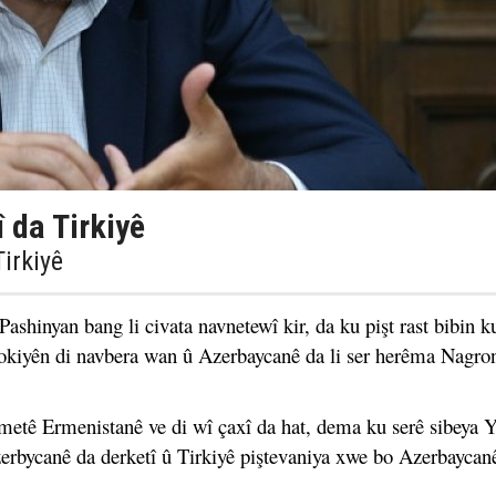
 da Tirkiyê
irkiyê
shinyan bang li civata navnetewî kir, da ku pişt rast bibin k
kokiyên di navbera wan û Azerbaycanê da li ser herêma Nagro
kûmetê Ermenistanê ve di wî çaxî da hat, dema ku serê sibeya
erbycanê da derketî û Tirkiyê piştevaniya xwe bo Azerbaycanê