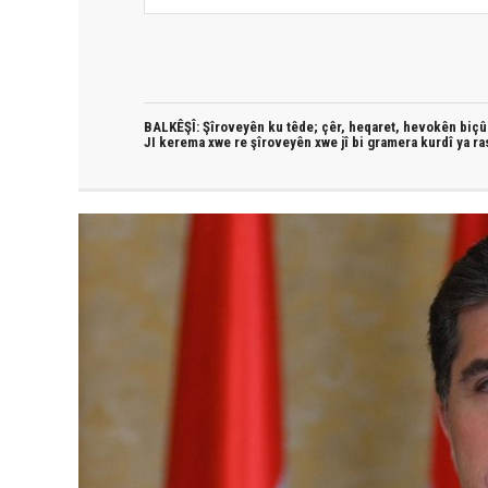
BALKÊŞÎ: Şîroveyên ku têde;
çêr, heqaret, hevokên biçûk
JI kerema xwe re şîroveyên xwe jî bi
gramera kurdî
ya ra