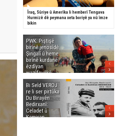
Îraq, Sûriye û Amerîka li hemberî Tengava
Hurmizê dê peymana xeta boriyê ya nû îmze
bikin
PWK: Piştişê
PWK: Ma
birînê jenosîdê
şehîdan
Şingalî û heme
Enfalê
birînê kurdanê
Barzanîy
êzdîyan
hurmet 
wazîfeyêkê
kenê
neteweyî yê
Bi Seîd VEROJ
Wezîra
heme kurdanê
re li ser pirtûka
Berhema
dinya yo
Du Birayên
Cengî y
Bedirxanî:
Pakistan
Celadet û
û hevjîn
Kamiran
em Kurd
Bedirxan
(1913 -1923)