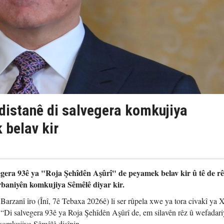
istanê di salvegera komkujiya
belav kir
gera 93ê ya "Roja Şehîdên Aşûrî" de peyamek belav kir û tê de rê
rbaniyên komkujiya Sêmêlê diyar kir.
rzanî îro (Înî, 7ê Tebaxa 2026ê) li ser rûpela xwe ya tora civakî ya 
 “Di salvegera 93ê ya Roja Şehîdên Aşûrî de, em silavên rêz û wefadariy
komkujiya Sêmêlê dişînin.