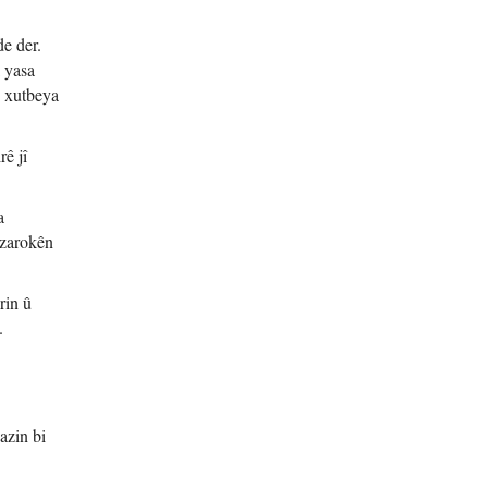
de der.
 yasa
n xutbeya
rê jî
a
 zarokên
rin û
.
azin bi