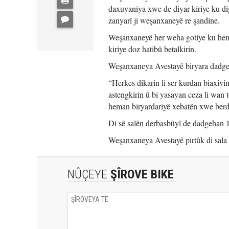
daxuyaniya xwe de diyar kiriye ku dig
zanyarî ji weşanxaneyê re şandine.
Weşanxaneyê her weha gotiye ku heman 
kiriye doz hatibû betalkirin.
Weşanxaneya Avestayê biryara dadgeh
“Herkes dikarin li ser kurdan biaxivin
astengkirin û bi yasayan ceza li wan t
heman biryardariyê xebatên xwe ber
Di sê salên derbasbûyî de dadgehan 
Weşanxaneya Avestayê pirtûk di sala 
NÛÇEYE
ŞÎROVE BIKE