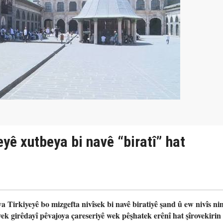
eyê xutbeya bi navê “biratî” hat
 Tirkiyeyê bo mizgefta nivîsek bi navê biratiyê şand û ew nivîs ni
ek girêdayî pêvajoya çareseriyê wek pêşhatek erênî hat şîrovekirin