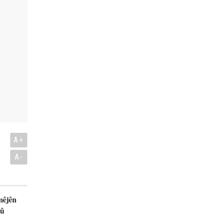
A+
A-
mêjên
 û