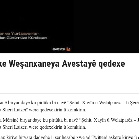
ke Weşanxaneya Avestayê qedexe
nê biryar daye ku pirtûka bi navê “Şehît, Xayîn û Welatparêz – Ji Şerê
Sheri Laizerî were qedexekirin û komkirin.
Mêrsînê biryar daye ku pirtûka bi navê “Şehît, Xayîn û Welatparêz – J
Sheri Laizeri were qedexekirin û komkirin.
 kiriye biryara dadgehê li ser hesabê xwe yê Twitterê aşkere kiriye û 