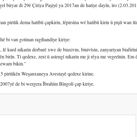
el biryar di 29ê Çiriya Paşiyê ya 2017an de hatiye dayîn, îro (2.03.20
pirtûk dema hatibû çapkirin, lêpirsîna wê hatibû kirin û piştî wan îti
ê bi van gotinan ragihandiye kiriye:
, lê kurd nikarin derbarê xwe de biaxivin, binivîsin, zanyariyan biafirîni
ên birîn. Ti qedexe, zext û astengî nikarin me ji rêya me vegerînin. Em ê
dewam bikin.”
15 pirtûkên Weşanxaneya Avestayê qedexe kirine.
2007yê de bi wergera Îbrahîm Bîngolî çap kiriye.