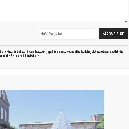
xistinê û êrîşa li ser bawerî, gel û neteweyên din hebin,
dê neyêne erêkirin.
st û
tîpên kurdî
binivîsin