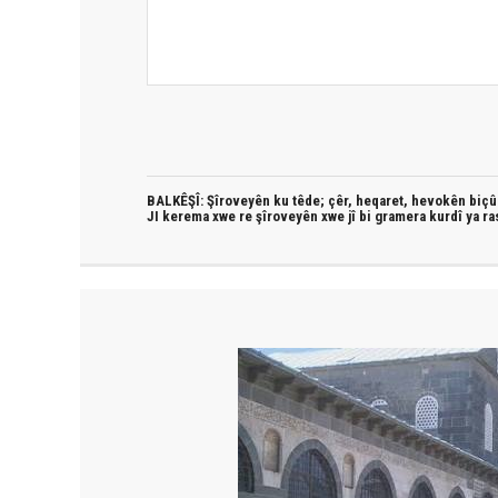
BALKÊŞÎ: Şîroveyên ku têde;
çêr, heqaret, hevokên biçûk
JI kerema xwe re şîroveyên xwe jî bi
gramera kurdî
ya ra