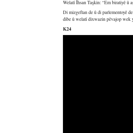
Welatî Îhsan Taşkin: “Em biratiyê û a
Di mizgeftan de û di parlementoyê de, 
dibe û welatî dixwazin pêvajop wek y
K24