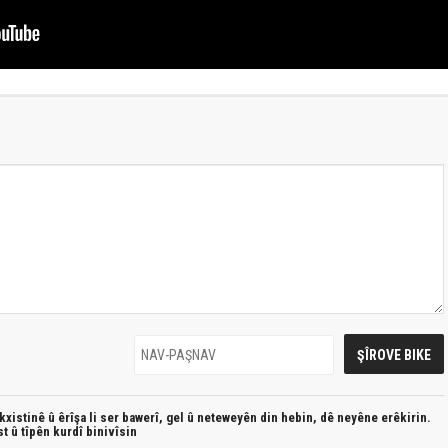
xistinê û êrîşa li ser bawerî, gel û neteweyên din hebin,
dê neyêne erêkirin.
st û
tîpên kurdî
binivîsin