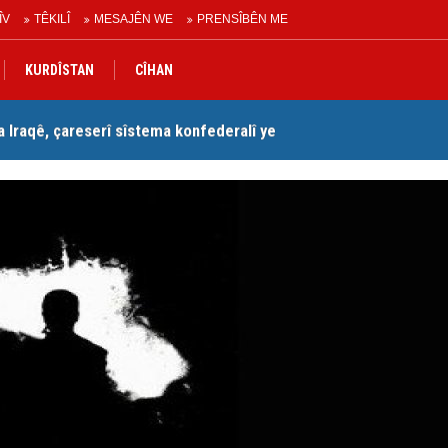
ÎV
TÊKILÎ
MESAJÊN WE
PRENSÎBÊN ME
KURDÎSTAN
CÎHAN
Iraqê, çareserî sîstema konfederalî ye
Se