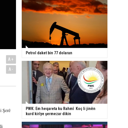
Petrol daket bin 77 dolaran
A+
A-
PWK: Em heqareta ku Rahmî Koç li jinên
i Şerê
kurd kirîye şermezar dikin
di