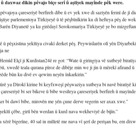
î û daxwaz dikin pêvajo biçe serî û aştiyek mayînde pêk were.
 pêvajoya çareseriyê berfireh dibe û ev yek xwe di saziyên fermî de jî di
tiye parlementoya Tirkiyeyê û tê pêşbînîkirin ku di hefteya pêş de wek
 Barên Diyanetê ya ku girêdayî Serokomariya Tirkiyeyê ye bo mizgefta
ê û pêşxistina yekîtiya civakî derket pêş. Peywirdarên olî yên Diyarbeki
ja ne
mîd Elçî ji Kurdistan24ê re got: “Wate û giringiya vê xutbeyê biratiy
û, xwedê teala qurana pîroz de dibêje min we ji jin û mêrekî afirand û
zêde bûn ku divê ev qewim neyên înkarkirin.”
ûrê ya Dîrokî kirine bi keyfxweşî pêşwaziya xutbeya bi navê biratiyê ki
areseriyê bi ser bikeve û bibe wesîleya çareseriyek berfireh û mayînde
 bi dawî bibe, mirovên me yên çune derve vegerin ser axax xwe.”
kîtî çêbe, girtî bên werdan û kurd nava wekheviyê de bijîn.”
êrê bigerîne, 40 sal in milletê me nava vî şerî de perişan bu, em dixw