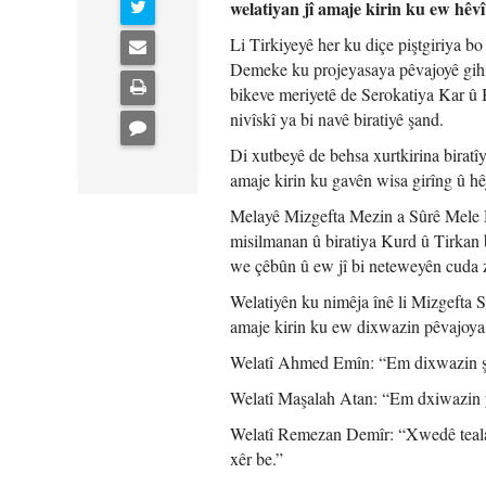
welatiyan jî amaje kirin ku ew hêv
Li Tirkiyeyê her ku diçe piştgiriya bo
Demeke ku projeyasaya pêvajoyê gihiş
bikeve meriyetê de Serokatiya Kar û
nivîskî ya bi navê biratiyê şand.
Di xutbeyê de behsa xurtkirina biratîy
amaje kirin ku gavên wisa girîng û hê
Melayê Mizgefta Mezin a Sûrê Mele He
misilmanan û biratiya Kurd û Tirkan b
we çêbûn û ew jî bi neteweyên cuda 
Welatiyên ku nimêja înê li Mizgefta S
amaje kirin ku ew dixwazin pêvajoya ç
Welatî Ahmed Emîn: “Em dixwazin şer
Welatî Maşalah Atan: “Em dxiwazin ye
Welatî Remezan Demîr: “Xwedê teala x
xêr be.”