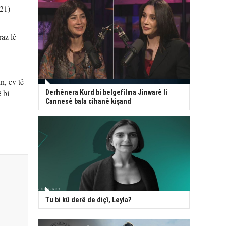
121)
raz lê
n, ev tê
 bi
Derhênera Kurd bi belgefîlma Jinwarê li
Cannesê bala cîhanê kişand
Tu bi kû derê de diçî, Leyla?