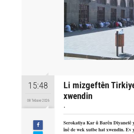
Li mizgeftên Tirkiy
15:48
xwendin
08 Tebaxe 2026
.
Serokatiya Kar û Barên Diyanetê ya
înê de wek xutbe hat xwendin. Ev y