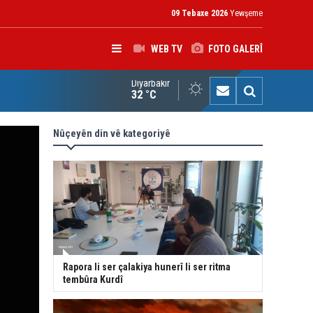
09 Tebaxe 2026
Yewşeme
WEB TV
FOTO GALERÎ
Diyarbakır
rokerkanê Iraqê Fermandariya Operasyonên Rojhilatê Dîcleyê hi
32 °C
Nûçeyên din vê kategoriyê
Rapora li ser çalakiya hunerî li ser ritma
tembûra Kurdî