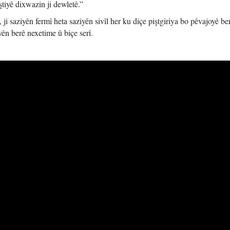
ştiyê dixwazin ji dewletê.”
ji saziyên fermî heta saziyên sivîl her ku diçe piştgiriya bo pêvajoyê be
ên berê nexetime û biçe serî.