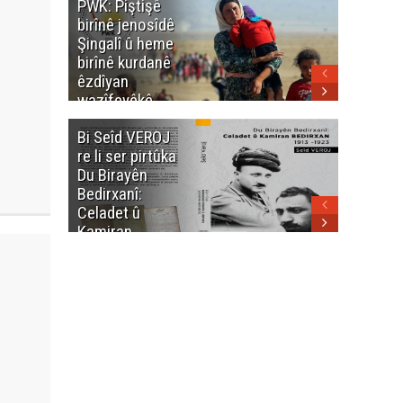
PWK: Piştişê
PWK: Ma
birînê jenosîdê
şehîdan
Şingalî û heme
Enfalê
birînê kurdanê
Barzanîy
êzdîyan
hurmet 
wazîfeyêkê
kenê
neteweyî yê
Bi Seîd VEROJ
Wezîra
heme kurdanê
re li ser pirtûka
Berhema
dinya yo
Du Birayên
Cengî y
Bedirxanî:
Pakistan
Celadet û
û hevjîn
Kamiran
em Kurd
Bedirxan
(1913 -1923)