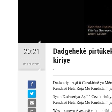
Dadgehekê pirtûke
20:21
kiriye
02 Adare 2021
.
Dadweriya Aştî û Cezakirinê ya Mêrsî
Kendavê Heta Roja Me Kurdistan” ya 
3yem Dadweriya Aştî û Cezakirinê ya 
Kendavê Heta Roja Me Kurdistan” ya 
Weşanxaneya Avestayê ya ku pirtûk çap