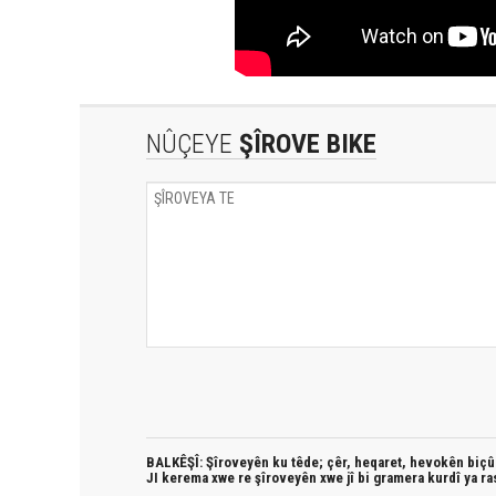
NÛÇEYE
ŞÎROVE BIKE
BALKÊŞÎ: Şîroveyên ku têde;
çêr, heqaret, hevokên biçûk
JI kerema xwe re şîroveyên xwe jî bi
gramera kurdî
ya ra